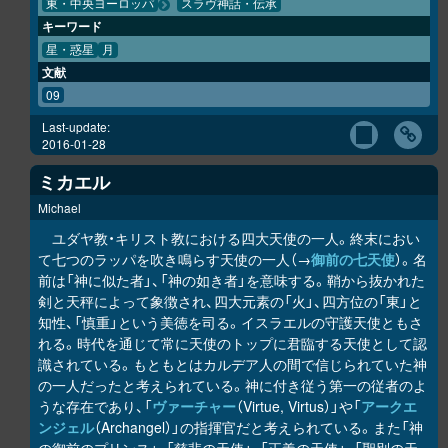
東・中央ヨーロッパ
スラヴ神話・伝承
キーワード
星・惑星
月
文献
09
Last-update:
2016-01-28
ミカエル
Michael
ユダヤ教・キリスト教における四大天使の一人。終末におい
て七つのラッパを吹き鳴らす天使の一人（→
御前の七天使
）。名
前は「神に似た者」、「神の如き者」を意味する。鞘から抜かれた
剣と天秤によって象徴され、四大元素の「火」、四方位の「東」と
知性、「慎重」という美徳を司る。イスラエルの守護天使ともさ
れる。時代を通じて常に天使のトップに君臨する天使として認
識されている。もともとはカルデア人の間で信じられていた神
の一人だったと考えられている。神に付き従う第一の従者のよ
うな存在であり、「
ヴァーチャー
（Virtue, Virtus）」や「
アークエ
ンジェル
（Archangel）」の指揮官だと考えられている。また「神