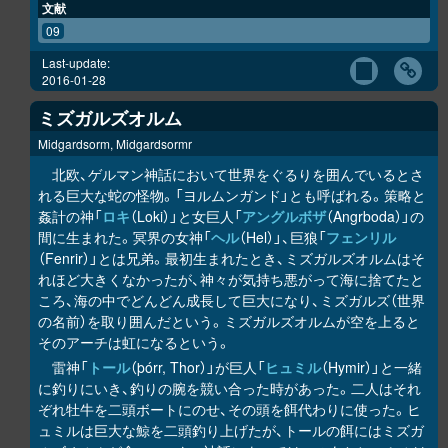
文献
09
Last-update:
2016-01-28
ミズガルズオルム
Midgardsorm, Midgardsormr
北欧、ゲルマン神話において世界をぐるりを囲んでいるとさ
れる巨大な蛇の怪物。「ヨルムンガンド」とも呼ばれる。策略と
姦計の神「
ロキ
（Loki）」と女巨人「
アングルボザ
（Angrboda）」の
間に生まれた。冥界の女神「
ヘル
（Hel）」、巨狼「
フェンリル
（Fenrir）」とは兄弟。最初生まれたとき、ミズガルズオルムはそ
れほど大きくなかったが、神々が気持ち悪がって海に捨てたと
ころ、海の中でどんどん成長して巨大になり、ミズガルズ（世界
の名前）を取り囲んだという。ミズガルズオルムが空を上ると
そのアーチは虹になるという。
雷神「
トール
（þórr, Thor）」が巨人「
ヒュミル
（Hymir）」と一緒
に釣りにいき、釣りの腕を競い合った時があった。二人はそれ
ぞれ牡牛を二頭ボートにのせ、その頭を餌代わりに使った。ヒ
ュミルは巨大な鯨を二頭釣り上げたが、トールの餌にはミズガ