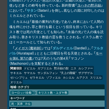
の御前のプリンス」、「慈悲の天使」、「正義の天使」、「聖別の天
使」など多くの称号を持っている。新約聖書「
ヨハネの黙示録
」
において、「
サタン
（Satan）」を倒し、底なしの淵に封印したのは
ミカエルとされている。
ミカエルは「最後の審判の天使」であり、終末において人間の
魂を秤にかけ、罪と善行を裁くという役目を担っている。キリ
スト教では死の天使としても知られ、「永遠の光」で人の魂を読
み取り、善きキリスト教徒の霊を救うとされる。イスラム教で
はミーカールとして知られている。
「
メイガス（魔術師）
」では「
ダルディエル
（Dardiel）」、「
フルタ
パル
（Huratapal）」とともに日曜日を司る天使とされる。「
モー
セ第6、第7の書
」では7天のうちの第4天「マコノン
（Machonon）」を支配するとされる。
関連項目
ドビエル
ガブリエル
黙示録の獣
ニス
ルシファー
サキエル
サマエル
サンダルフォン
"天上の階級"
ザグザゲル
ゼハンプリュ
ゼラキエル
ゾフィエル
カシエル
ルアクス
スリエル
ヌリエル
地域・カテゴリ
ヨーロッパ全般
キリスト教・ユダヤ教
キーワード
死・冥界
方位