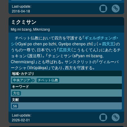
Last-update:
2016-04-18
ミクミサン
Mig mi bzang, Mikmizang
チベット仏教において四方を守護する「
ギェルポチェンポ・
シ
（rGyal po chen po bzhi, Gyelpo chenpo zhi）」（＝
四天王
）の
うちの一尊で、日本でいう「
広目天
（こうもくてん）」にあたるチ
ョキョン（護法尊）。「チェンミサン（sPyan mi bzang,
Chenmizang）」とも呼ばれる。サンスクリットの「ヴィルーパ
ークシャ（Virūpākṣa）」であり、西方を守護する。
地域・カテゴリ
中央アジア
チベット仏教
キーワード
方位
文献
56
Last-update:
2026-02-01