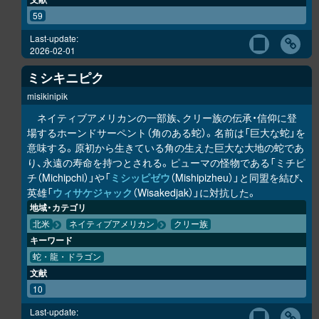
59
Last-update:
2026-02-01
ミシキニピク
misikinipik
ネイティブアメリカンの一部族、クリー族の伝承・信仰に登
場するホーンドサーペント（角のある蛇）。名前は「巨大な蛇」を
意味する。原初から生きている角の生えた巨大な大地の蛇であ
り、永遠の寿命を持つとされる。ピューマの怪物である「ミチピ
チ（Michipchi）」や「
ミシッピゼウ
（Mishipizheu）」と同盟を結び、
英雄「
ウィサケジャック
（Wisakedjak）」に対抗した。
地域・カテゴリ
北米
ネイティブアメリカン
クリー族
キーワード
蛇・龍・ドラゴン
文献
10
Last-update: