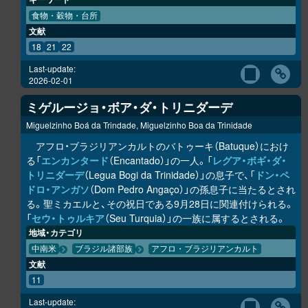
食物・穀物・台所
文献
18
21
22
Last-update:
2026-02-01
ミゲルージョ・ボア・ダ・トリニダーデ
Miguelzinho Boá da Trindade, Miguelzinho Boa da Trinidade
アフロ・ブラジリアンカルトのバトゥーキ（Batuque）におけ
る「
エンカンタード
（Encantado）」の一人。「
レグア・ボギ・ダ・
トリニダーデ
（Legua Bogi da Trinidade）」の息子で、「
ドン・ペ
ドロ・アンガソ
（Dom Pedro Angaço）」の孫息子に当たるとされ
る。聖ミカエルと、その祝日である9月28日に関連付けられる。
「
セウ・トゥルキア
（Seu Turquia）」の一族に属するとされる。
地域・カテゴリ
中南米
ブラジル諸部族
アフロ・ブラジリアンカルト
文献
11
Last-update: