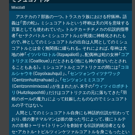
Mixcóatl
アステカの７部族の一つ、トラスカラ族における狩猟神。語
義は「雲の蛇」。ミシュコアトルという呼称は天の河を意味する
言葉としても使われていた。トルテカ＝チチメカの伝説的指導
者「セ・テクパトル・ミシュコアトル」が死後に神格化されたも
ので、神としてのミシュコアトルの出自は人間としてのミシュ
コアトルとは全く無関係に綴られる。それによれば、母神は大
地の神「
イツパパロトル
（Itzpapálotl）」、配偶神は蛇の女神「
コア
トリクエ
（Coatlicue）」だとされる（他にも神の妻がいたとされ
ることもある）。ミシュコアトルとコアトリクエの間には「
コヨ
ルシャウキ
（Coyolxauhqui）」、「
センツォンウィツナワック
（Centzonhuitznahuac）」、「
センツォンミミスコア
（Centzonmimixcoa）」が生まれたが、末子の「
ウィツィロポチト
リ
（Huitzilopochtli）」だけはコアトリクエの元に落ちてきた「羽
根のボールの魔力」によって妊娠したものなのでミシュコアト
ルの子ではない。
人間としてのミシュコアトル自身にも神話的伝説が伝わって
おり、彼の妻チマルマンは彼の放った弓によって、後にトルテ
カの首都トーリャ（トリャン）を創始する伝説的統治者となる
セ・アカトル・トピルツィンケツァルコアトルを身ごもったとい