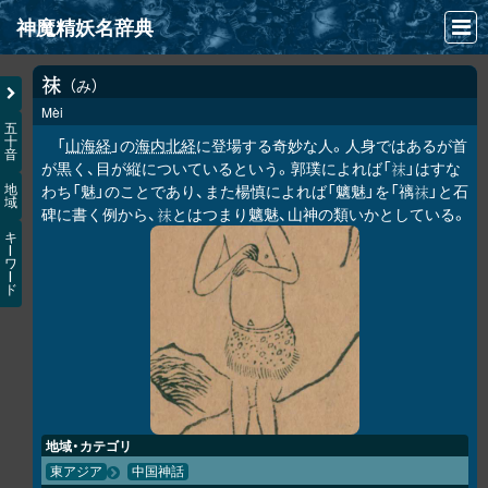
神魔精妖名辞典
NEWS
み
𥘯
Mèi
INFO
五
十
「
山海経
」の
海内北経
に登場する奇妙な人。人身ではあるが首
音
文献
が黒く、目が縦についているという。郭璞によれば「
」はすな
𥘯
わち「魅」のことであり、また楊慎によれば「魑魅」を「䄜
」と石
地
𥘯
域
検索
碑に書く例から、
とはつまり魑魅、山神の類いかとしている。
𥘯
キ
凖項目
ー
ワ
ー
ド
画像資料便覧
LINK
地域・カテゴリ
東アジア
中国神話