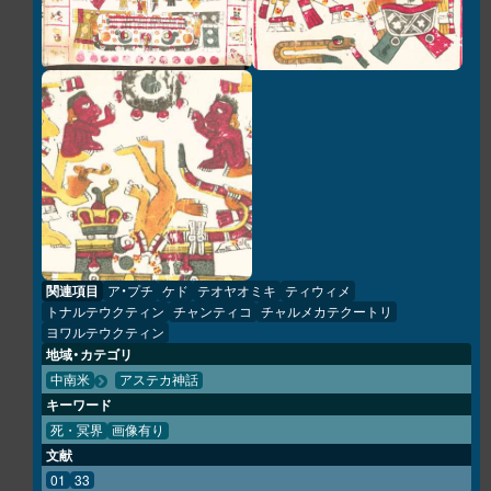
関連項目
ア・プチ
ケド
テオヤオミキ
ティウィメ
トナルテウクティン
チャンティコ
チャルメカテクートリ
ヨワルテウクティン
地域・カテゴリ
中南米
アステカ神話
キーワード
死・冥界
画像有り
文献
01
33