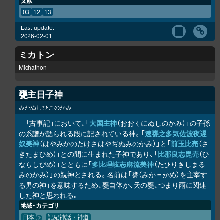
文献
03
12
13
Last-update:
2026-02-01
ミカトン
Michathon
甕主日子神
みかぬしひこのかみ
「
古事記
」において、「
大国主神
（おおくにぬしのかみ）」の子孫
の系譜が語られる段に記されている神。「
速甕之多気佐波夜遅
奴美神
（はやみかのたけさはやぢぬみのかみ）」と「
前玉比売
（さ
きたまひめ）」との間に生まれた子神であり、「
比那良志毘売
（ひ
ならしびめ）」とともに「
多比理岐志麻流美神
（たひりきしまる
みのかみ）」の親神とされる。名前は「甕（みか＝かめ）を主宰す
る男の神」を意味するため、甕自体か、天の甕、つまり雨に関連
した神と思われる。
地域・カテゴリ
日本
記紀神話・神道