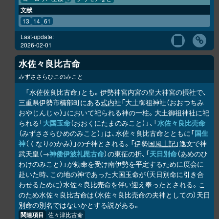
文献
13
14
61
Last-update:
2026-02-01
水佐々良比古命
みずささらひこのみこと
「水佐佐良比古命」とも。伊勢神宮内宮の皇大神宮の摂社で、
三重県伊勢市楠部町にある
式内社
「大土御祖神社（おおつちみ
おやじんじゃ）」において祀られる神の一柱。大土御祖神社に祀
られる「
大国玉命
（おおくにたまのみこと）」、「
水佐々良比売命
（みずささらひめのみこと）」は、水佐々良比古命とともに「
国生
神
（くなりのかみ）」の子神とされる。「
伊勢国風土記
」逸文で神
武天皇（→
神倭伊波礼毘古命
）の東征の折、「
天日別命
（あめのひ
わけのみこと）」が勅命を受け南伊勢を平定するために度会に
赴いた時、この地の神であった大国玉命が（天日別命に引き合
わせるために）水佐々良比売命を伴い迎え奉ったとされる。こ
のため水佐々良比古命は（水佐々良比売命の夫神としての）天日
別命の別名ではないかとする説がある。
関連項目
佐々津比古命