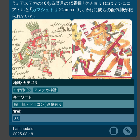
う。アステカの18ある暦月の15番目「ケチョリ」にはミシュコ
アトルと「
カマシュトリ
（Camaxtli）」、それに彼らの配偶神が祀
られていた。
地域・カテゴリ
中南米
アステカ神話
キーワード
蛇・龍・ドラゴン
画像有り
文献
33
Last-update:
2025-08-19