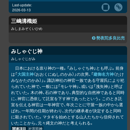
Last-update:
2026-03-13
三嶋溝樴姫
みしまみぞくいひめ
勢夜陀多良比売
みしゃぐじ神
みしゃぐじがみ
日本における祟り神の一種。「みしゃぐち神」とも呼ぶ。前身
は「
大国主神
（おおくにぬしのかみ）」の次男、「
建御名方神
（たけ
みなかたのかみ）」。諏訪神社の神官一族である守屋氏により祀
られていた神で、一般には「モレヤ神」、或いは「洩矢神」と呼ば
れていた。木の神、石の神であり、典型的な自然神であると同時
に、神官に憑依して託宣を下す神であったという。このとき託
宣を伝える神官は一年神官で、年次ごとに守屋一族の中から選
ばれ、一年間の任期が終わり、次代の継承者が決定すると同時
に殺されていた。マタギを始めとする山人たちから信仰されて
いたことから、元々縄文の神だと考えられる。
関連項目
社宮司神