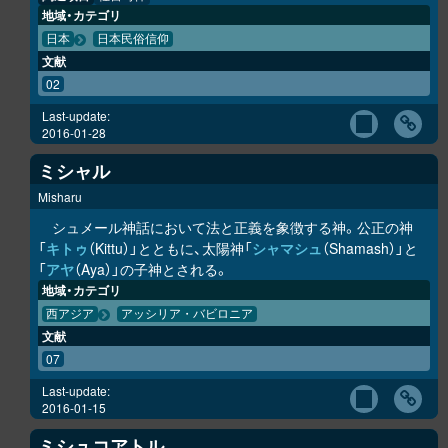
地域・カテゴリ
日本
日本民俗信仰
文献
02
Last-update:
2016-01-28
ミシャル
Misharu
シュメール神話において法と正義を象徴する神。公正の神
「
キトゥ
（Kittu）」とともに、太陽神「
シャマシュ
（Shamash）」と
「
アヤ
（Aya）」の子神とされる。
地域・カテゴリ
西アジア
アッシリア・バビロニア
文献
07
Last-update:
2016-01-15
ミシュコアトル