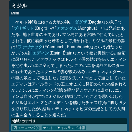
ミジル
Midir
ケルト神話における大地の神。「
ダグザ
（Dagda）」の息子で
「
ブリギット
（Brigit）」や「
アオングス
（Aonghus）」とは兄弟にあ
たる。地下世界の王であり、マン島にある宮殿に住んでいたと
される。彼に着飾った若者として描かれる。ミジルの最初の妻
は「
ファヴナック
（Fúamnach, Fuamhnach）」という娘だった
が、その後「
エディン
（Etain, Étaín）」という娘と再婚する。嫉妬
に怒り狂ったファヴナックはドルイド僧の助けを借りエディン
を池や虫、ハエに変えてしまった。このハエを偶然アルスター
の戦士であったエダールの妻が飲み込み、エディンはエダール
の妻の娘として転生した。記憶を失い人間として過ごしていた
エディンはアイルランドの王エオヒズに見初められ求婚される
が、ミジルはエディンの記憶を呼び起こすことに成功し、エデ
ィンは自分がすでにミジルと結婚していたことを思い出した。
ミジルはエオヒズとのエディンを賭けたチェス勝負に勝ち彼女
を取り戻したが、結局エディンはエオヒズの王妃としての人間
の生を全うすることを選んだ。
地域・カテゴリ
西ヨーロッパ
ケルト・アイルランド神話