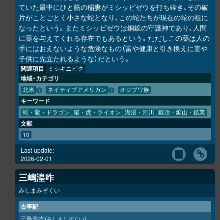
ていた最中にひと筋の稲妻がミシッピゼウを打ち砕き、その破
片がことごとく小さな蛇となり、この蛇たちが現在の蛇の祖に
なったという。またミシッピゼウは銅鉱の守護神であり、人間
に薬を与えてくれる存在でもあるという。ただしこの薬は人の
手にはおえないような危険なもの（富や健康と引き換えに妻や
子供に先立たれるような）だという。
関連項目
ミシキニピク
地域・カテゴリ
北米
ネイティブアメリカン
オジブワ族
キーワード
蛇・龍・ドラゴン
猫・虎・ライオン
湖沼・河川
鍛冶・鉱山・鉱業
文献
10
Last-update:
2026-02-01
三嶋湟咋
みしまみぞくい
古事記
三島湟咋
（みしましぞくい）