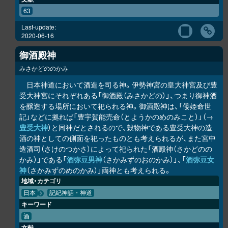
63
Last-update:
2020-06-16
御酒殿神
みさかどののかみ
日本神道において酒造を司る神。伊勢神宮の皇大神宮及び豊
受大神宮にそれぞれある「御酒殿（みさかどの）」、つまり御神酒
を醸造する場所において祀られる神。御酒殿神は、「倭姫命世
記」などに拠れば「豊宇賀能売命（とようかのめのみこと）」（→
豊受大神
）と同神だとされるので、穀物神である豊受大神の造
酒の神としての側面を祀ったものとも考えられるが、また宮中
造酒司（さけのつかさ）によって祀られた「酒殿神（さかどのの
かみ）」である「
酒弥豆男神
（さかみずのおのかみ）」、「
酒弥豆女
神
（さかみずのめのかみ）」両神とも考えられる。
地域・カテゴリ
日本
記紀神話・神道
キーワード
酒
文献