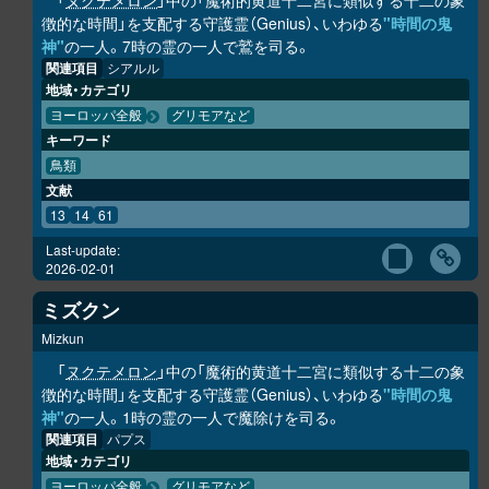
「
ヌクテメロン
」中の「魔術的黄道十二宮に類似する十二の象
徴的な時間」を支配する守護霊（Genius）、いわゆる
"時間の鬼
神"
の一人。7時の霊の一人で鷲を司る。
関連項目
シアルル
地域・カテゴリ
ヨーロッパ全般
グリモアなど
キーワード
鳥類
文献
13
14
61
Last-update:
2026-02-01
ミズクン
Mizkun
「
ヌクテメロン
」中の「魔術的黄道十二宮に類似する十二の象
徴的な時間」を支配する守護霊（Genius）、いわゆる
"時間の鬼
神"
の一人。1時の霊の一人で魔除けを司る。
関連項目
パプス
地域・カテゴリ
ヨーロッパ全般
グリモアなど