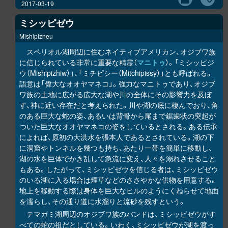
2017-03-19
ミシッピゼウ
Mishipizheu
スペリオル湖周辺に住むネイティブアメリカン、オジブワ族
に信じられている非常に重要な精霊（
マニトゥ
）。「ミシッピジ
ウ（Mishipizhiw）」、「ミチピシー（Mitchipissy）」とも呼ばれる。
語意は「偉大なオオヤマネコ」。強力なマニトゥであり、オジブ
ワ族の土地に広がる広大な湖や川の全体にその影響力を及ぼ
す、神に近い存在だと考えられた。川や湖の底に棲んでおり、角
のある巨大な蛇の姿、あるいは背骨から尾まで鋸歯状の突起が
ついた巨大なオオヤマネコの姿をしているとされる。ある伝承
によれば、原初の大洪水を張本人であるとされている。湖の下
に洞窟やトンネルを幾つも持ち、あたり一帯を簡単に移動し、
湖の水を巨体でかき乱して急流に変え、人々を溺れさせること
もある。したがって、ミシッピゼウを信じる者は、ミシッピゼウ
のいる湖に入る場合は煙草などのささやかな供物を用意する。
地上を移動する際は身体を巨大なヒルのようにくねらせて地面
を濡らし、その通り道に水溜りと流砂を残すという。
テマガミ湖周辺のオジブワ族のバンドは、ミシッピゼウがす
べての蛇の祖だとしている。いわく、ミシッピゼウが湖を渡っ