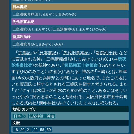
日本書紀
三島溝橛耳神
（みしまみぞくいみみのかみ）
先代旧事本紀
三島溝杭
三島溝橛神
（みしまみぞくい）
（みしまみぞくひのかみ）
新撰姓氏録
三島溝杭耳
（みしまみぞくいみみ）
「
古事記
」や「
日本書紀
」、「
先代旧事本紀
」、「
新撰姓氏録
」など
に言及される神。「三嶋溝樴姫（みしまみぞくいひめ）」（→
勢夜
陀多良比売
）の親神であり、「
姫蹈鞴五十鈴姫命
（ひめたたらい
すずひめのみこと）」の祖父にあたる。神名の「三嶋」とは、摂津
国（今の大阪府と兵庫県との間）にあった地名で、またこの地に
いた賀茂氏に類するとされる三嶋氏を指すと考えられる。また
「ミゾクイ」は水田への引水のための杭のこと、あるいはそうい
った引水に関わる者のことと思われる。大阪府茨木市五十鈴町
にある
式内社
「溝咋神社（みぞくいじんじゃ）」に祀られる。
地域・カテゴリ
日本
記紀神話・神道
文献
18
20
21
22
58
59