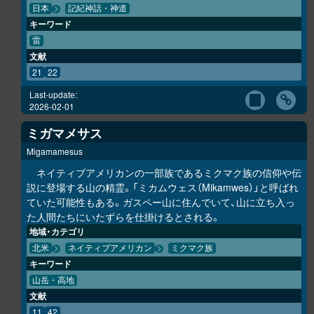
日本
記紀神話・神道
キーワード
雷
文献
21
22
Last-update:
2026-02-01
ミガマメサス
Migamamesus
ネイティブアメリカンの一部族であるミクマク族の信仰や伝
説に登場する山の精霊。「ミカムウェス（Mikamwes）」と呼ばれ
ていた可能性もある。ガスペー山に住んでいて、山に立ち入っ
た人間たちにいたずらを仕掛けるとされる。
地域・カテゴリ
北米
ネイティブアメリカン
ミクマク族
キーワード
山岳・高地
文献
11
42