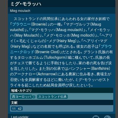
ミグ・モラッハ
Mieg moulach
スコットランドの民間伝承にあらわれる女の家付き妖精で
「
ブラウニー
（Brownie）」の一種。「マグ・ヴルッフ（Maug
vuluchd）」、「マグ・モラッハ（Maug moulach）」、「メイ・モラッ
ハ（May Moulach）」、「メグ・モロッホ（Meg molloch）」、「ヘアリ
イ（＝毛むくじゃらの）・メグ（Hairy Meg）」、「ヘアリイ・マグ
（Hairy Mag）」などの名前でも呼ばれる。彼女の息子は「
ブラウ
ニー・クロッド
（Brownie Clod）」だとされる。グラント氏族の有
するタロッホゴルム（Tullochgorm）城に棲んでいて、氏族の長
がチェスで勝てるように手助けをしたり、家の者の死を告げ涙
を流したりした。また別の伝承ではバンフシャー（Banffshire）
のアークナロー（Achnarrow）にある農家に住み着き、農場主が
召使いを全員解雇するほどに働いたが、ミグ・モラッハがスト
ライキを起こしたため結局全員呼び戻したという。
地域・カテゴリ
西ヨーロッパ
スコットランド伝承
文献
11
42
Last-update: