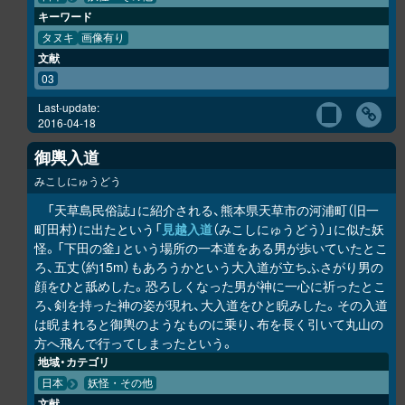
キーワード
タヌキ
画像有り
文献
03
Last-update:
2016-04-18
御輿入道
みこしにゅうどう
「天草島民俗誌」に紹介される、熊本県天草市の河浦町（旧一
町田村）に出たという「
見越入道
（みこしにゅうどう）」に似た妖
怪。「下田の釜」という場所の一本道をある男が歩いていたとこ
ろ、五丈（約15m）もあろうかという大入道が立ちふさがり男の
顔をひと舐めした。恐ろしくなった男が神に一心に祈ったとこ
ろ、剣を持った神の姿が現れ、大入道をひと睨みした。その入道
は睨まれると御輿のようなものに乗り、布を長く引いて丸山の
方へ飛んで行ってしまったという。
地域・カテゴリ
日本
妖怪・その他
文献