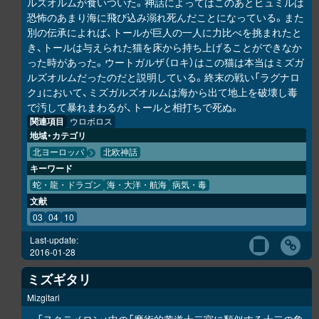
ルズオルムが食いついた。神話によってはこのあとヒュミルは
恐怖のあまり海に飛び込み溺れ死んだことになっている。また
別の伝承によれば、トールが巨人の一人に力比べを挑まれたと
き、トールは与えられた猫を床から持ち上げることができなか
った時があった。ウートガルザ（ロキ）はこの猫は本当はミズガ
ルズオルムだったのだと説明している。終末の戦い「ラグナロ
ク」において、ミズガルズオルムは海から出て地上を破壊し毒
で汚して暴れまわるが、トールと相打ちで死ぬ。
関連項目
ウロボロス
地域・カテゴリ
北ヨーロッパ
北欧神話
キーワード
蛇・龍・ドラゴン
海・大洋・航海
病気・毒
文献
03
04
10
Last-update:
2016-01-28
ミズギタリ
Mizgitari