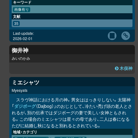
キーワード
画像有り
文献
35
Last-update:
2026-02-01
御井神
みいのかみ
木俣神
ミエシャツ
Myesyats
スラヴ神話における月の神。男女ははっきりしない。太陽神
「
ダジボーグ
（Dajbog）」のおじとして、冷たい禿げ頭の老人とさ
れるが、別の伝承ではダジボーグの妻で美しい女神ともされ
る。この場合のミエシャツは星々の母であり、二人は春になる
たびに結婚し秋になると別れるとされている。
地域・カテゴリ