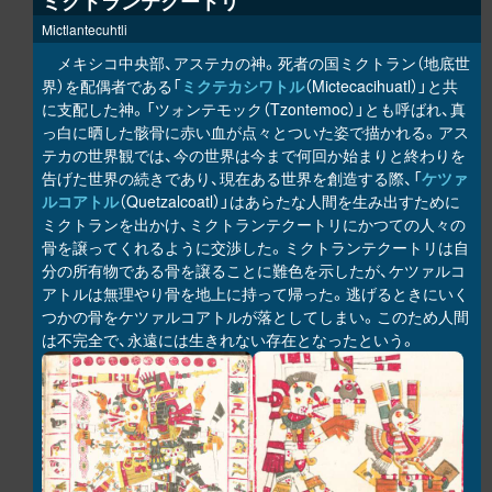
ミクトランテクートリ
Mictlantecuhtli
メキシコ中央部、アステカの神。死者の国ミクトラン（地底世
界）を配偶者である「
ミクテカシワトル
（Mictecacihuatl）」と共
に支配した神。「ツォンテモック（Tzontemoc）」とも呼ばれ、真
っ白に晒した骸骨に赤い血が点々とついた姿で描かれる。アス
テカの世界観では、今の世界は今まで何回か始まりと終わりを
告げた世界の続きであり、現在ある世界を創造する際、「
ケツァ
ルコアトル
（Quetzalcoatl）」はあらたな人間を生み出すために
ミクトランを出かけ、ミクトランテクートリにかつての人々の
骨を譲ってくれるように交渉した。ミクトランテクートリは自
分の所有物である骨を譲ることに難色を示したが、ケツァルコ
アトルは無理やり骨を地上に持って帰った。逃げるときにいく
つかの骨をケツァルコアトルが落としてしまい。このため人間
は不完全で、永遠には生きれない存在となったという。