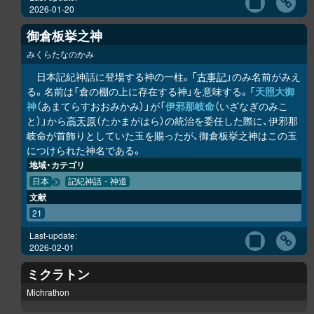
2026-01-20
御倉板挙之神
みくらたなのかみ
日本記紀神話に登場する神の一柱。「
古事記
」のみ名前がみえ
る。名前は「倉の棚の上に存在する神」を意味する。「
天照大御
神
（あまてらすおおみかみ）」が「
伊邪那岐命
（いざなぎのみこ
と）」から
高天原
（たかまがはら）の統治を委任した際に、伊邪那
岐命が首飾りとしていた玉を賜ったが、御倉板挙之神はこの玉
につけられた神名である。
地域・カテゴリ
日本
記紀神話・神道
文献
21
Last-update:
2026-02-01
ミクラトン
Michrathon