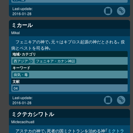
Last-update:
2016-01-28
ミカール
Mikal
フェニキアの神で、元々はキプロス起源の神だとされる。疫
病とペストを司る神。
地域・カテゴリ
西アジア
フェニキア・カナン神話
キーワード
病気・毒
文献
04
Last-update:
2016-01-28
ミクテカシワトル
Mictecacihuatl
アステカの神で、死者の国ミクトランを治める神「
ミクトラ