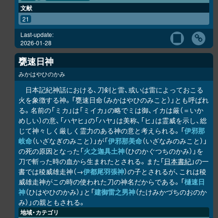
文献
21
Last-update:
2026-01-28
甕速日神
みかはやひのかみ
日本記紀神話における、刀剣と雷、或いは雷によっておこる
火を象徴する神。「甕速日命（みかはやひのみこと）」とも呼ばれ
る。名前の「ミカ」は「ミイカ」の略でミは御、イカは厳（＝いか
めしい）の意、「ハヤヒ」の「ハヤ」は美称、「ヒ」は霊威を示し、総
じて神々しく厳しく霊力のある神の意と考えられる。「
伊邪那
岐命
（いざなぎのみこと）」が「
伊邪那美命
（いざなみのみこと）」
の死の原因となった「
火之迦具土神
（ひのかぐつちのかみ）」を
刀で斬った時の血から生まれたとされる。また「
日本書紀
」の一
書では稜威雄走神（→
伊都尾羽張神
）の子とされるが、これは稜
威雄走神がこの時の使われた刀の神名だからである。「
樋速日
神
（ひはやひのかみ）」と「
建御雷之男神
（たけみかづちのおのか
み）」の親ともされる。
地域・カテゴリ