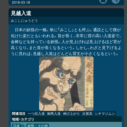
2018-03-18
見越入道
みこしにゅうどう
日本の妖怪の一種。単に「みこし」とも呼ぶ。通説として狸が
化けた姿だともいわれる。首が長く、非常に背の高い入道姿で、
金棒などを持っている妖怪。人が見上げれば見上げるほど背が
高くなり、また首が長くなるという。しかし、わざと見下げるよ
うに見れば、見越し入道はどんどん背丈が小さくなるという。
関連項目
一つ目入道
御輿入道
伸び上がり
次第高
シチマジムン
地域・カテゴリ
日本
妖怪・その他