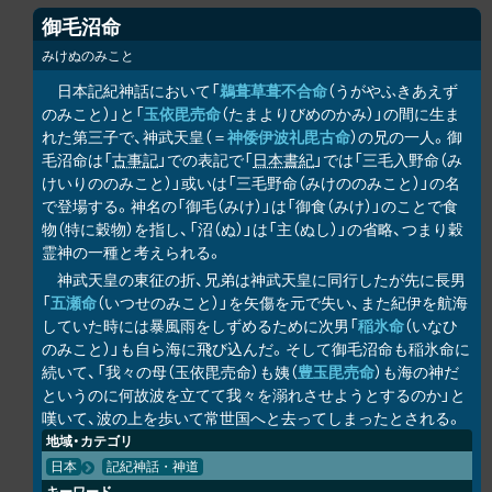
御毛沼命
みけぬのみこと
日本記紀神話において「
鵜葺草葺不合命
（うがやふきあえず
のみこと）」と「
玉依毘売命
（たまよりびめのかみ）」の間に生ま
れた第三子で、神武天皇（＝
神倭伊波礼毘古命
）の兄の一人。御
毛沼命は「
古事記
」での表記で「
日本書紀
」では「三毛入野命（み
けいりののみこと）」或いは「三毛野命（みけののみこと）」の名
で登場する。神名の「御毛（みけ）」は「御食（みけ）」のことで食
物（特に穀物）を指し、「沼（ぬ）」は「主（ぬし）」の省略、つまり穀
霊神の一種と考えられる。
神武天皇の東征の折、兄弟は神武天皇に同行したが先に長男
「
五瀬命
（いつせのみこと）」を矢傷を元で失い、また紀伊を航海
していた時には暴風雨をしずめるために次男「
稲氷命
（いなひ
のみこと）」も自ら海に飛び込んだ。そして御毛沼命も稲氷命に
続いて、「我々の母（玉依毘売命）も姨（
豊玉毘売命
）も海の神だ
というのに何故波を立てて我々を溺れさせようとするのか」と
嘆いて、波の上を歩いて常世国へと去ってしまったとされる。
地域・カテゴリ
日本
記紀神話・神道
キーワード