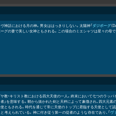
ラヴ神話における月の神。男女ははっきりしない。太陽神「
ダジボーグ
（
ボーグの妻で美しい女神ともされる。この場合のミエシャツは星々の母で
ダヤ教・キリスト教における四大天使の一人。終末において七つのラッパ
者」を意味する。鞘から抜かれた剣と天秤によって象徴され、四大元素の「
天使ともされる。時代を通じて常に天使のトップに君臨する天使として認
たと考えられている。神に付き従う第一の従者のような存在であり、「
ヴ