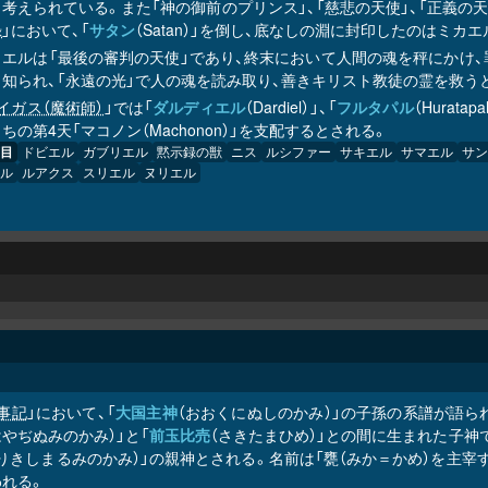
考えられている。また「神の御前のプリンス」、「慈悲の天使」、「正義の
録
」において、「
サタン
（Satan）」を倒し、底なしの淵に封印したのはミカ
カエルは「最後の審判の天使」であり、終末において人間の魂を秤にかけ
も知られ、「永遠の光」で人の魂を読み取り、善きキリスト教徒の霊を救う
イガス（魔術師）
」では「
ダルディエル
（Dardiel）」、「
フルタパル
（Hurat
ちの第4天「マコノン（Machonon）」を支配するとされる。
目
ドビエル
ガブリエル
黙示録の獣
ニス
ルシファー
サキエル
サマエル
サン
ル
ルアクス
スリエル
ヌリエル
事記
」において、「
大国主神
（おおくにぬしのかみ）」の子孫の系譜が語ら
やぢぬみのかみ）」と「
前玉比売
（さきたまひめ）」との間に生まれた子神で
りきしまるみのかみ）」の親神とされる。名前は「甕（みか＝かめ）を主宰
われる。