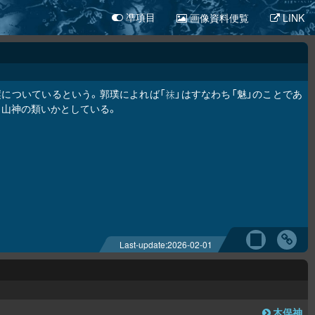
画像資料便覧
LINK
凖項目
縦についているという。郭璞によれば「
」はすなわち「魅」のことであ
𥘯
、山神の類いかとしている。
Last-update:
2026-02-01
木俣神