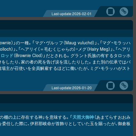
Last-update:
2026-02-01
rownie）」の一種。「マグ・ヴルッフ（Maug vuluchd）」、「マグ・モラッハ
 molloch）」、「ヘアリイ（＝毛むくじゃらの）・メグ（Hairy Meg）」、「ヘアリ
クロッド
（Brownie Clod）」だとされる。グラント氏族の有するタロッホ
に手助けをしたり、家の者の死を告げ涙を流したりした。また別の伝承ではバ
住み着き、農場主が召使いを全員解雇するほどに働いたが、ミグ・モラッハがスト
Last-update:
2026-01-20
の棚の上に存在する神」を意味する。「
天照大御神
（あまてらすおおみ
治を委任した際に、伊邪那岐命が首飾りとしていた玉を賜ったが、御倉板