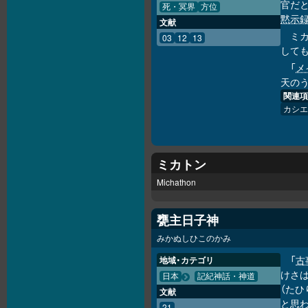
官だと
死・冥界
方位
黙示
文献
ミ
03
12
13
して
「
メ
天のう
関連項
カシエ
ミカトン
Michathon
甕主日子神
みかぬしひこのかみ
「
古
地域・カテゴリ
けさは
日本
記紀神話・神道
（たひ
文献
と思
21