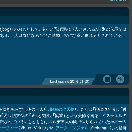
Dajbog）」のおじとして、冷たい禿げ頭の老人とされるが、別の伝承では
あり、二人は春になるたびに結婚し秋になると別れるとされている。
Last-update:
2016-01-28
を吹き鳴らす天使の一人（→
御前の七天使
）。名前は「神に似た者」、「神
火」、四方位の「東」と知性、「慎重」という美徳を司る。イスラエルの
識されている。もともとはカルデア人の間で信じられていた神の一人
ァーチャー
（Virtue, Virtus）」や「
アークエンジェル
（Archangel）」の指揮