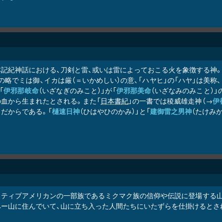
本記紀神話における、刀剣と雷、或いは雷によっておこる火を象徴する神。「
の略でミは御、イカは厳（＝いかめしい）の意、「ハヤヒ」の「ハヤ」は美
「
伊邪那岐命
（いざなぎのみこと）」が「
伊邪那美命
（いざなみのみこと）」
の血から生まれたとされる。また「
日本書紀
」の一書では稜威雄走神（→
伊
だからである。「
樋速日神
（ひはやひのかみ）」と「
建御雷之男神
（たけみ
ティブアメリカンの一部族であるミクマク族の信仰や伝説に登場する山の精
ペー山に住んでいて、山に立ち入った人間たちにいたずらを仕掛けるとさ