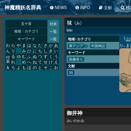
神魔精妖名辞典
NEWS
INFO
文献
検
み
𥘯
付表
五十音
Mèi
一覧
地域・カテゴリ
「
山
一覧
地域・カテゴリ
キーワード
り、ま
わ
ら
や
ま
は
な
た
さ
か
あ
東アジア
中国神話
ん
り
み
ひ
に
ち
し
き
い
キーワード
る
ゆ
む
ふ
ぬ
つ
す
く
う
付
画像有り
表
れ
め
へ
ね
て
せ
け
え
文献
A
ろ
よ
も
ほ
の
と
そ
こ
お
35
御井神
みいのかみ