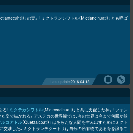
ictlantecuhtli）」の妻。「ミクトランシワトル（Mictlancihuatl）」とも呼ば
Last-update:
2016-04-18
ある「
ミクテカシワトル
（Mictecacihuatl）」と共に支配した神。「ツォン
とついた姿で描かれる。アステカの世界観では、今の世界は今まで何回か始
ァルコアトル
（Quetzalcoatl）」はあらたな人間を生み出すためにミクト
に交渉した。ミクトランテクートリは自分の所有物である骨を譲るこ