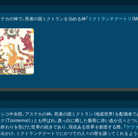
ステカの神で、死者の国ミクトランを治める神「
ミクトランテクートリ
（M
キシコ中央部、アステカの神。死者の国ミクトラン（地底世界）を配偶者で
ク（Tzontemoc）」とも呼ばれ、真っ白に晒した骸骨に赤い血が点々
と終わりを告げた世界の続きであり、現在ある世界を創造する際、「
ケツ
を出かけ、ミクトランテクートリにかつての人々の骨を譲ってくれるよう