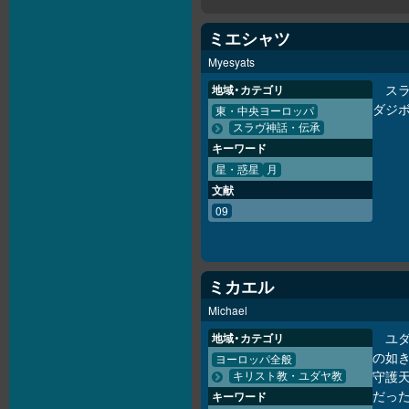
ミエシャツ
Myesyats
ス
地域・カテゴリ
ダジ
東・中央ヨーロッパ
スラヴ神話・伝承
キーワード
星・惑星
月
文献
09
ミカエル
Michael
ユ
地域・カテゴリ
の如き
ヨーロッパ全般
守護
キリスト教・ユダヤ教
だっ
キーワード