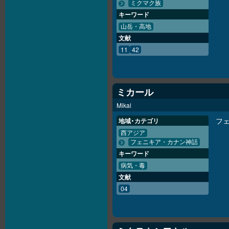
ミクマク族
キーワード
山岳・高地
文献
11
42
ミカール
Mikal
フ
地域・カテゴリ
西アジア
フェニキア・カナン神話
キーワード
病気・毒
文献
04