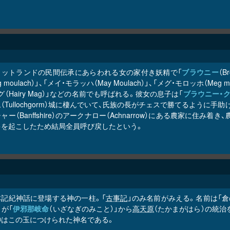
コットランドの民間伝承にあらわれる女の家付き妖精で「
ブラウニー
（B
g moulach）」、「メイ・モラッハ（May Moulach）」、「メグ・モロッホ（Meg
グ（Hairy Mag）」などの名前でも呼ばれる。彼女の息子は「
ブラウニー・
（Tullochgorm）城に棲んでいて、氏族の長がチェスで勝てるよう
ャー（Banffshire）のアークナロー（Achnarrow）にある農家に
キを起こしたため結局全員呼び戻したという。
本記紀神話に登場する神の一柱。「
古事記
」のみ名前がみえる。名前は「倉
」が「
伊邪那岐命
（いざなぎのみこと）」から
高天原
（たかまがはら）の統
神はこの玉につけられた神名である。