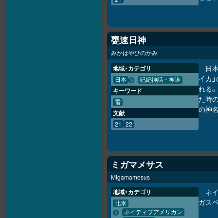
甕速日神
みかはやひのかみ
日
地域・カテゴリ
イカ」
日本
記紀神話・神道
れる。
キーワード
た時
雷
の神名
文献
21
22
ミガマメサス
Migamamesus
ネイ
地域・カテゴリ
ガス
北米
ネイティブアメリカン