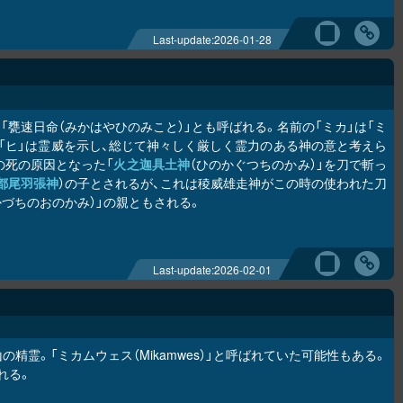
Last-update:
2026-01-28
甕速日命（みかはやひのみこと）」とも呼ばれる。名前の「ミカ」は「ミ
称、「ヒ」は霊威を示し、総じて神々しく厳しく霊力のある神の意と考えら
の死の原因となった「
火之迦具土神
（ひのかぐつちのかみ）」を刀で斬っ
都尾羽張神
）の子とされるが、これは稜威雄走神がこの時の使われた刀
かづちのおのかみ）」の親ともされる。
Last-update:
2026-02-01
霊。「ミカムウェス（Mikamwes）」と呼ばれていた可能性もある。
れる。