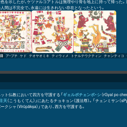
難色を示したが、ケツァルコアトルは無理やり骨を地上に持って帰った。
め人間は不完全で、永遠には生きれない存在となったという。
目
ア・プチ
ケド
テオヤオミキ
ティウィメ
トナルテウクティン
チャンティコ
ベット仏教において四方を守護する「
ギェルポチェンポ・シ
（rGyal po che
目天
（こうもくてん）」にあたるチョキョン（護法尊）。「チェンミサン（sPyan 
ークシャ（Virūpākṣa）」であり、西方を守護する。