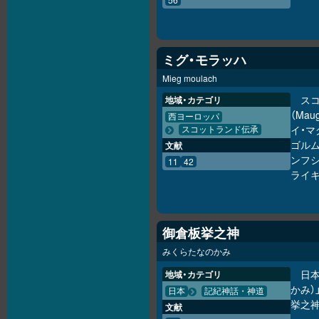
ミグ・モラッハ
Mieg moulach
ス
地域・カテゴリ
（Mau
西ヨーロッパ
イ・マ
スコットランド伝承
ゴルム
文献
ンフシ
11
42
ライ
御倉板挙之神
みくらたなのかみ
日
地域・カテゴリ
かみ）
日本
記紀神話・神道
挙之
文献