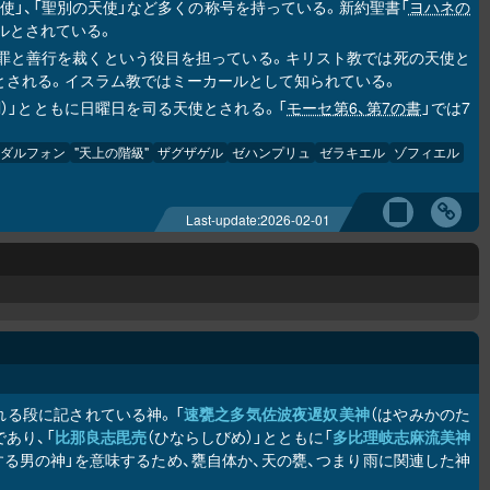
天使」、「聖別の天使」など多くの称号を持っている。新約聖書「
ヨハネの
エルとされている。
、罪と善行を裁くという役目を担っている。キリスト教では死の天使と
とされる。イスラム教ではミーカールとして知られている。
apal）」とともに日曜日を司る天使とされる。「
モーセ第6、第7の書
」では7
ダルフォン
"天上の階級"
ザグザゲル
ゼハンプリュ
ゼラキエル
ゾフィエル
Last-update:
2026-02-01
れる段に記されている神。「
速甕之多気佐波夜遅奴美神
（はやみかのた
あり、「
比那良志毘売
（ひならしびめ）」とともに「
多比理岐志麻流美神
する男の神」を意味するため、甕自体か、天の甕、つまり雨に関連した神