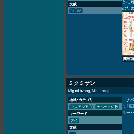
とに
文献
のた
01
33
関連項
ミクミサン
Mig mi bzang, Mikmizang
チ
地域・カテゴリ
う「
広
中央アジア
チベット仏教
ルーパ
キーワード
方位
文献
56