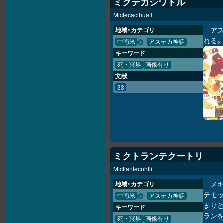
ミクテカシワトル
Mictecacihuatl
ア
地域・カテゴリ
れる。
中南米
アステカ神話
キーワード
死・冥界
画像有り
文献
33
ミクトランテクートリ
Mictlantecuhtli
メ
地域・カテゴリ
テモッ
中南米
アステカ神話
まり
キーワード
ラン
死・冥界
画像有り