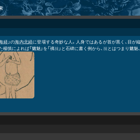
索
海経
」の
海内北経
に登場する奇妙な人。人身ではあるが首が黒く、目が
た楊慎によれば「魑魅」を「䄜
」と石碑に書く例から、
とはつまり魑魅
𥘯
𥘯