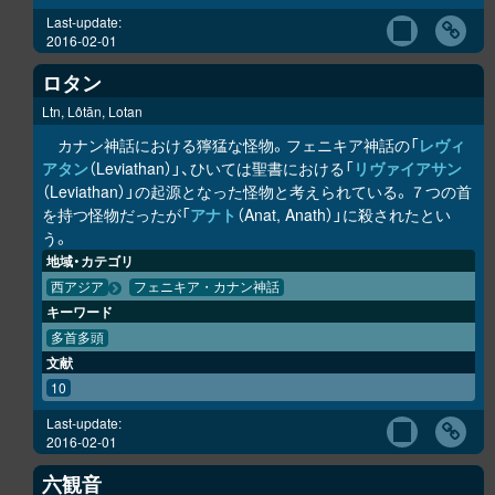
Last-update:
2016-02-01
ロタン
Ltn, Lôtān, Lotan
カナン神話における獰猛な怪物。フェニキア神話の「
レヴィ
アタン
（Leviathan）」、ひいては聖書における「
リヴァイアサン
（Leviathan）」の起源となった怪物と考えられている。７つの首
を持つ怪物だったが「
アナト
（Anat, Anath）」に殺されたとい
う。
地域・カテゴリ
西アジア
フェニキア・カナン神話
キーワード
多首多頭
文献
10
Last-update:
2016-02-01
六観音