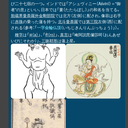
び二十七宿の一つ。インドでは「アシュヴィニー（Aśvinī）＝"御
者"の意」といい、日本では「婁（たたらぼし）」の和名を当てる。
胎蔵界曼荼羅
外金剛部院
では北方（左側）に配され、像容は右手
に
赤珠
の乗った蓮を持つ。
北斗曼荼羅
では
第三院
左側（西）に配
される（参考：「
一字金輪仏頂
（いちじきんりんぶっちょう）」）。
種字
は「
अ（a）
」、「
रो（ro）
」、
真言
は「唵阿説毘儞莎呵（おんあぜ
いびにそわか）」、
三昧耶形
は蓮上星。