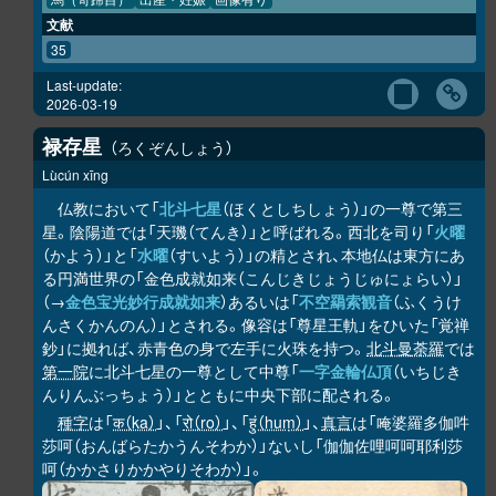
馬（奇蹄目）
出産・妊娠
画像有り
文献
35
Last-update:
2026-03-19
禄存星
ろくぞんしょう
Lùcún xīng
仏教において「
北斗七星
（ほくとしちしょう）」の一尊で第三
星。陰陽道では「天璣（てんき）」と呼ばれる。西北を司り「
火曜
（かよう）」と「
水曜
（すいよう）」の精とされ、本地仏は東方にあ
る円満世界の「金色成就如来（こんじきじょうじゅにょらい）」
（→
金色宝光妙行成就如来
）あるいは「
不空羂索観音
（ふくうけ
んさくかんのん）」とされる。像容は「尊星王軌」をひいた「覚禅
鈔」に拠れば、赤青色の身で左手に火珠を持つ。
北斗曼荼羅
では
第一院
に北斗七星の一尊として中尊「
一字金輪仏頂
（いちじき
んりんぶっちょう）」とともに中央下部に配される。
種字
は「
क（ka）
」、「
रो（ro）
」、「
हुं（huṃ）
」、
真言
は「唵婆羅多伽吽
莎呵（おんばらたかうんそわか）」ないし「伽伽佐哩呵呵耶利莎
呵（かかさりかかやりそわか）」。