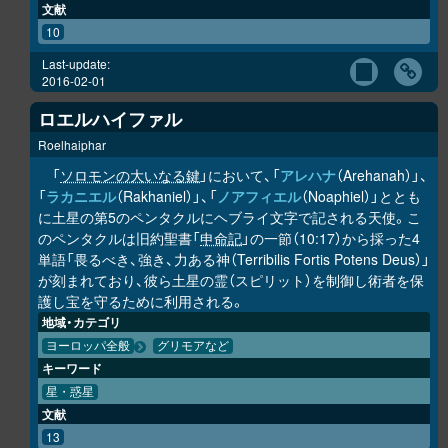
文献
10
Last-update:
2016-02-01
ロエルハイファル
Roelhaiphar
「
ソロモンの大いなる鍵
」において、「
アレハナ
（Arehanah）」、
「
ラカニエル
（Rakhaniel）」、「
ノアフィエル
（Noaphiel）」ととも
に土星の第5のペンタクルにヘブライ文字で記される天使。こ
のペンタクルは旧約聖書「
申命記
」の一節（10:17）から採った4
単語「畏るべき、強き、力ある神（Terribilis Fortis Potens Deus）」
が刻まれており、彼ら土星の霊（スピリット）を制御し術者を保
護し宝を守るために利用される。
地域・カテゴリ
ヨーロッパ全般
グリモアなど
キーワード
星・惑星
文献
13