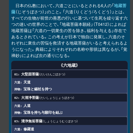
日本の仏教において、六道ごとにいるとされる6人の「
地蔵菩
薩
（じぞうぼさつ）」のこと。「六道（りくどう/ろくどう）」とは、
すべての生物が前世の善悪の行いに基づいて生死を繰り返す六
つの迷いの世界のことで、「地蔵菩薩本願経」（T0412）によれば
地蔵菩薩は「六道の一切衆生の苦を除き、福利を与える」存在で
あるとされている。この考えが日本で独自に発展し、六道のそ
れぞれに衆生の苦悩を救済する地蔵菩薩がいると考えられるよ
うになった。典籍によりそれぞれの名称や形状は異なるが、「覚
禅鈔」によれば次の通りになる。
《六地蔵》
大堅固菩薩
だいけんごぼさつ
天道
宝珠と錫杖を持つ
大清浄菩薩
だいしょうじょうぼさつ
人道
宝珠を持ち与願印を結ぶ
清浄無垢菩薩
しょうじょうむくぼさつ
修羅道