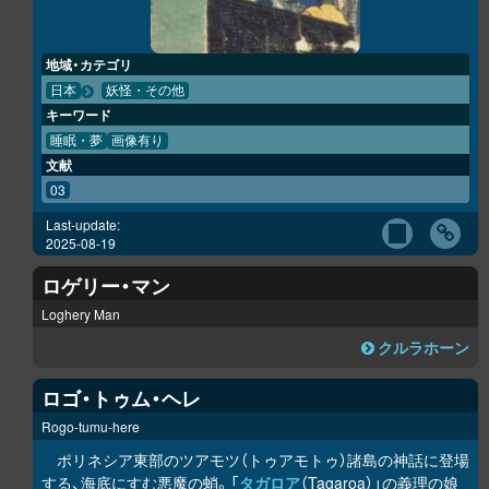
地域・カテゴリ
日本
妖怪・その他
キーワード
睡眠・夢
画像有り
文献
03
Last-update:
2025-08-19
ロゲリー・マン
Loghery Man
クルラホーン
ロゴ・トゥム・ヘレ
Rogo-tumu-here
ポリネシア東部のツアモツ（トゥアモトゥ）諸島の神話に登場
する、海底にすむ悪魔の蛸。「
タガロア
（Tagaroa）」の義理の娘