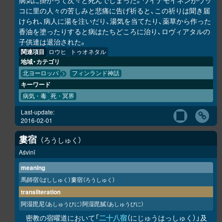
病気に掛かって次々と死んでしまった。ワイナモイネンがウッ
コに里の人々の苦しみと悲痛に告げ祈ると、この祈りは聞き届
けられ、病人に湯を注いだり、湯気を当てたり、薬草から作った
香油を塗ったりすると病はたちどころに治り、ロヴィアタルの
子供達は退治された。
関連項目
ロウヒ
トゥオネタル
地域・カテゴリ
北ヨーロッパ
フィンランド神話
キーワード
病気・毒
死・冥界
Last-update:
2016-02-01
婁宿
ろうしゅく
Aśvinī
meaning
馬師宿
婁宿
（ばししゅく）
（ろうしゅく）
transliteration
阿湿毘尼
阿湿毘膩
（あしゅうびに）
（あしゅうびに）
密教の宿曜道において「
二十八宿
（にじゅうはっしゅく）」及