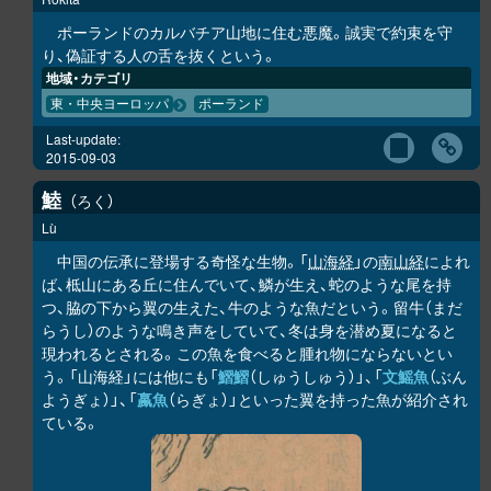
ポーランドのカルバチア山地に住む悪魔。誠実で約束を守
り、偽証する人の舌を抜くという。
地域・カテゴリ
東・中央ヨーロッパ
ポーランド
Last-update:
2015-09-03
鯥
ろく
Lù
中国の伝承に登場する奇怪な生物。「
山海経
」の
南山経
によれ
ば、柢山にある丘に住んでいて、鱗が生え、蛇のような尾を持
つ、脇の下から翼の生えた、牛のような魚だという。留牛（まだ
らうし）のような鳴き声をしていて、冬は身を潜め夏になると
現われるとされる。この魚を食べると腫れ物にならないとい
う。「山海経」には他にも「
鰼鰼
（しゅうしゅう）」、「
文鰩魚
（ぶん
ようぎょ）」、「
蠃魚
（らぎょ）」といった翼を持った魚が紹介され
ている。