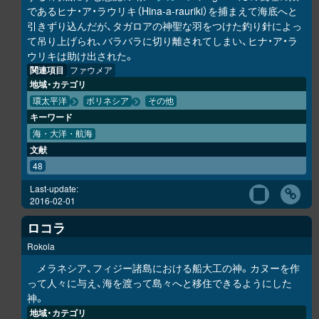
であるヒナ・ア・ラウリキ（Hina-a-rauriki）を捕まえて海底へと
引きずり込んだが、タガロアの神聖な羽をつけた釣り針によっ
て吊り上げられ、バラバラに切り離されてしまい、ヒナ・ア・ラ
ウリキは助け出された。
関連項目
ファウメア
地域・カテゴリ
環太平洋
ポリネシア
その他
キーワード
海・大洋・航海
文献
48
Last-update:
2016-02-01
ロコラ
Rokola
メラネシア、フィジー諸島における船大工の神。カヌーを作
って人々に与え、海を渡って島々へと移住できるようにした
神。
地域・カテゴリ