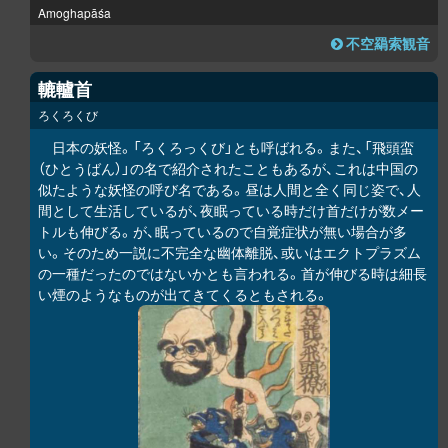
Amoghapāśa
不空羂索観音
轆轤首
ろくろくび
日本の妖怪。「ろくろっくび」とも呼ばれる。また、「飛頭蛮
（ひとうばん）」の名で紹介されたこともあるが、これは中国の
似たような妖怪の呼び名である。昼は人間と全く同じ姿で、人
間として生活しているが、夜眠っている時だけ首だけが数メー
トルも伸びる。が、眠っているので自覚症状が無い場合が多
い。そのため一説に不完全な幽体離脱、或いはエクトプラズム
の一種だったのではないかとも言われる。首が伸びる時は細長
い煙のようなものが出てきてくるともされる。