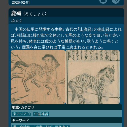
2026-02-01
鹿蜀
ろくしょく
Lù-shǔ
中国の伝承に登場する生物。古代の「
山海経
」の
南山経
によれ
ば、杻陽山に棲む獣で全体として馬のような姿で白い首と赤い
尾を持ち、体表には虎のような模様があり、歌うように鳴くと
いう。鹿蜀を身に帯びれば子宝に恵まれるとされる。
地域・カテゴリ
東アジア
中国神話
キーワード