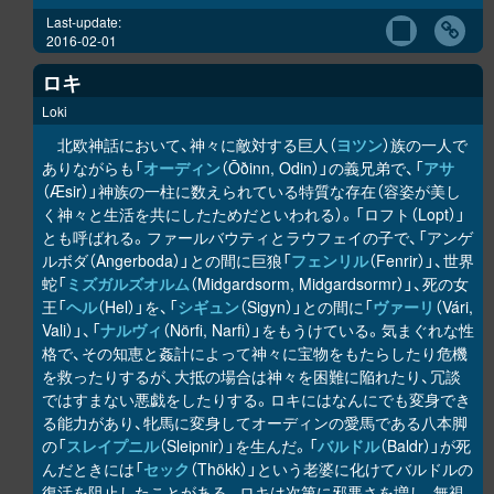
Last-update:
2016-02-01
ロキ
Loki
北欧神話において、神々に敵対する巨人（
ヨツン
）族の一人で
ありながらも「
オーディン
（Ōðinn, Odin）」の義兄弟で、「
アサ
（Æsir）」神族の一柱に数えられている特質な存在（容姿が美し
く神々と生活を共にしたためだといわれる）。「ロフト（Lopt）」
とも呼ばれる。ファールバウティとラウフェイの子で、「アンゲ
ルボダ（Angerboda）」との間に巨狼「
フェンリル
（Fenrir）」、世界
蛇「
ミズガルズオルム
（Midgardsorm, Midgardsormr）」、死の女
王「
ヘル
（Hel）」を、「
シギュン
（Sigyn）」との間に「
ヴァーリ
（Vári,
Vali）」、「
ナルヴィ
（Nörfi, Narfi）」をもうけている。気まぐれな性
格で、その知恵と姦計によって神々に宝物をもたらしたり危機
を救ったりするが、大抵の場合は神々を困難に陥れたり、冗談
ではすまない悪戯をしたりする。ロキにはなんにでも変身でき
る能力があり、牝馬に変身してオーディンの愛馬である八本脚
の「
スレイプニル
（Sleipnir）」を生んだ。「
バルドル
（Baldr）」が死
んだときには「
セック
（Thökk）」という老婆に化けてバルドルの
復活を阻止したことがある。ロキは次第に邪悪さを増し、無視