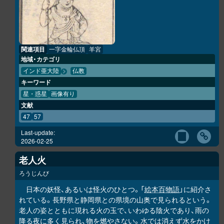
関連項目
一字金輪仏頂
羊宮
地域・カテゴリ
インド亜大陸
仏教
キーワード
星・惑星
画像有り
文献
47
57
Last-update:
2026-02-25
老人火
ろうじんび
日本の妖怪、あるいは怪火のひとつ。「
絵本百物語
」に紹介さ
れている。長野県と静岡県との県境の山奥で見られるという。
老人の姿とともに現れる火の玉で、いわゆる陰火であり、雨の
降る夜に多く見られ、物を燃やさない。水では消えず水をかけ