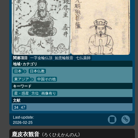
関連項目
一字金輪仏頂
如意輪観音
七仏薬師
地域・カテゴリ
日本
日本仏教
東アジア
中国その他
キーワード
星・惑星
方位
画像有り
文献
34
47
Last-update:
2026-02-25
鹿皮衣観音
ろくひえかんのん