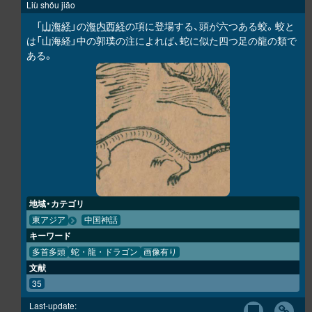
Liù shǒu jiāo
「
山海経
」の
海内西経
の項に登場する、頭が六つある蛟。蛟と
は「山海経」中の郭璞の注によれば、蛇に似た四つ足の龍の類で
ある。
地域・カテゴリ
東アジア
中国神話
キーワード
多首多頭
蛇・龍・ドラゴン
画像有り
文献
35
Last-update: