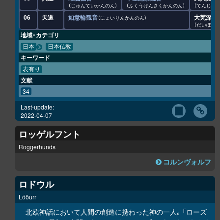
じゅんていかんのん
ふくうけんさくかんのん
てんじん
06
天道
如意輪観音
大梵深遠
にょいりんかんのん
だいぼん
地域・カテゴリ
日本
日本仏教
キーワード
表有り
文献
34
Last-update:
2022-04-07
ロッゲルフント
Roggerhunds
コルンヴォルフ
ロドウル
Lóðurr
北欧神話において人間の創造に携わった神の一人。「ローズ