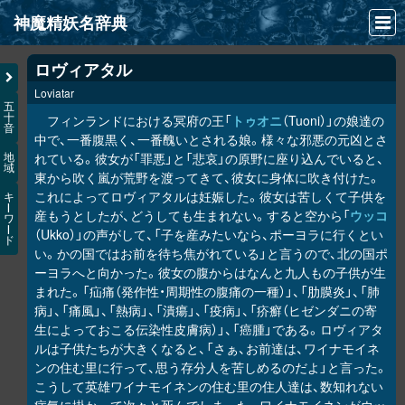
神魔精妖名辞典
NEWS
ロヴィアタル
Loviatar
INFO
五
十
フィンランドにおける冥府の王「
トゥオニ
（Tuoni）」の娘達の
音
文献
中で、一番腹黒く、一番醜いとされる娘。様々な邪悪の元凶とさ
れている。彼女が「罪悪」と「悲哀」の原野に座り込んでいると、
地
域
検索
東から吹く嵐が荒野を渡ってきて、彼女に身体に吹き付けた。
これによってロヴィアタルは妊娠した。彼女は苦しくて子供を
キ
凖項目
ー
産もうとしたが、どうしても生まれない。すると空から「
ウッコ
ワ
ー
（Ukko）」の声がして、「子を産みたいなら、ポーヨラに行くとい
ド
画像資料便覧
い。かの国ではお前を待ち焦がれている」と言うので、北の国ポ
ーヨラへと向かった。彼女の腹からはなんと九人もの子供が生
LINK
まれた。「疝痛（発作性・周期性の腹痛の一種）」、「肋膜炎」、「肺
病」、「痛風」、「熱病」、「潰瘍」、「疫病」、「疥癬（ヒゼンダニの寄
生によっておこる伝染性皮膚病）」、「癌腫」である。ロヴィアタ
ルは子供たちが大きくなると、「さぁ、お前達は、ワイナモイネ
ンの住む里に行って、思う存分人を苦しめるのだよ」と言った。
こうして英雄ワイナモイネンの住む里の住人達は、数知れない