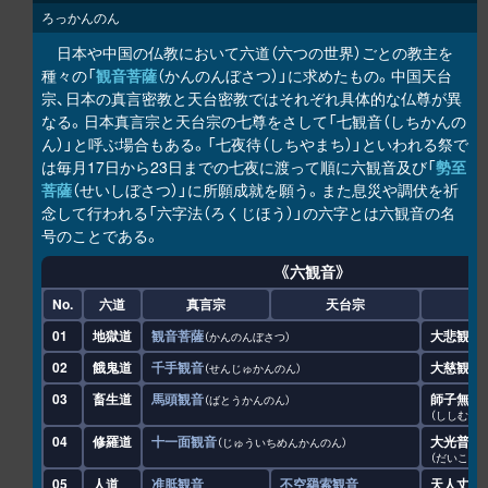
ろっかんのん
日本や中国の仏教において六道（六つの世界）ごとの教主を
種々の「
観音菩薩
（かんのんぼさつ）」に求めたもの。中国天台
宗、日本の真言密教と天台密教ではそれぞれ具体的な仏尊が異
なる。日本真言宗と天台宗の七尊をさして「七観音（しちかんの
ん）」と呼ぶ場合もある。「七夜待（しちやまち）」といわれる祭で
は毎月17日から23日までの七夜に渡って順に六観音及び「
勢至
菩薩
（せいしぼさつ）」に所願成就を願う。また息災や調伏を祈
念して行われる「六字法（ろくじほう）」の六字とは六観音の名
号のことである。
《六観音》
No.
六道
真言宗
天台宗
中
01
地獄道
観音菩薩
大悲観音
かんのんぼさつ
02
餓鬼道
千手観音
大慈観音
せんじゅかんのん
03
畜生道
馬頭観音
師子無畏
ばとうかんのん
ししむい
04
修羅道
十一面観音
大光普照
じゅういちめんかんのん
だいこう
05
人道
准胝観音
不空羂索観音
天人丈夫