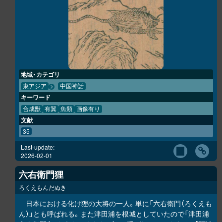
地域・カテゴリ
東アジア
中国神話
キーワード
合成獣
有翼
魚類
画像有り
文献
35
Last-update:
2026-02-01
六右衛門狸
ろくえもんだぬき
日本における化け狸の大将の一人。単に「六右衛門（ろくえも
ん）」とも呼ばれる。また津田浦を根城としていたので「津田浦