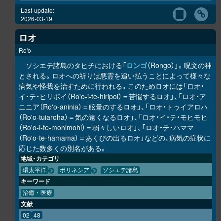
Last-update:
2026-03-19
ロオ
Ro'o
ソシエテ諸島のタヒチにおける「
ロンゴ
（Rongo）」。呪文の神
とされる。ロオへの祈りは悪霊を追い払うことによって様々な
病気や怪我を治すために行われる。このためロオには「ロオ・
イ・テ・ヒリポイ（Ro'o-i-te-hiripoi）＝苦悩するロオ」、「ロオ・ア
ニニア（Ro'o-aninia）＝眩暈のするロオ」、「ロオ・トゥイアロハ
（Ro'o-tuiaroha）＝気の遠くなるロオ」、「ロオ・イ・テ・モヒモヒ
（Ro'o-i-te-mohimohi）＝弱々しいロオ」、「ロオ・テ・ハママ
（Ro'o-te-hamama）＝あくびの出るロオ」などの、病気の症状に
応じた数多くの別名がある。
地域・カテゴリ
環太平洋
ポリネシア
ソシエテ諸島
キーワード
治癒・医療
文献
02
48