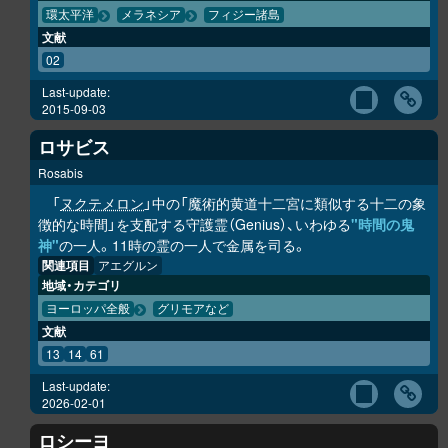
環太平洋
メラネシア
フィジー諸島
文献
02
Last-update:
2015-09-03
ロサビス
Rosabis
「
ヌクテメロン
」中の「魔術的黄道十二宮に類似する十二の象
徴的な時間」を支配する守護霊（Genius）、いわゆる
"時間の鬼
神"
の一人。11時の霊の一人で金属を司る。
関連項目
アエグルン
地域・カテゴリ
ヨーロッパ全般
グリモアなど
文献
13
14
61
Last-update:
2026-02-01
ロシーヨ