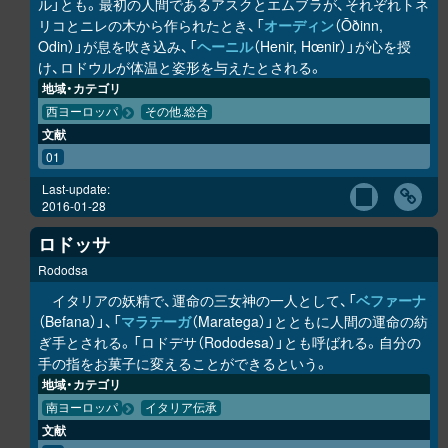
ル」とも。最初の人間であるアスクとエムブラが、それぞれトネ
リコとニレの木から作られたとき、「
オーディン
（Ōðinn,
Odin）」が息を吹き込み、「
ヘーニル
（Henir, Hœnir）」が心を授
け、ロドウルが体温と姿形を与えたとされる。
地域・カテゴリ
西ヨーロッパ
その他.総合
文献
01
Last-update:
2016-01-28
ロドッサ
Rododsa
イタリアの妖精で、運命の三女神の一人として、「
ベファーナ
（Befana）」、「
マラテーガ
（Maratega）」とともに人間の運命の紡
ぎ手とされる。「ロドデサ（Rododesa）」とも呼ばれる。自分の
手の指をお菓子に変えることができるという。
地域・カテゴリ
南ヨーロッパ
イタリア伝承
文献