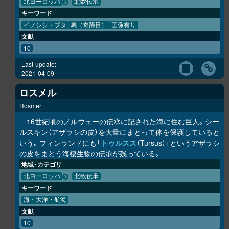
北ヨーロッパ
北欧伝承
キーワード
イノシシ・ブタ
馬（奇蹄目）
画像有り
文献
10
Last-update:
2021-04-09
ロスメル
Rosmer
16世紀頃のノルウェーの伝承に記された海に住む巨人。シー
ルスキン（アザラシの皮）を大量にまとって体を保護していると
いう。フィンランドにも「
トゥルスス
（Tursus）」というアザラシ
の皮をまとう海棲生物の伝承が残っている。
地域・カテゴリ
北ヨーロッパ
北欧伝承
キーワード
海・大洋・航海
文献
10