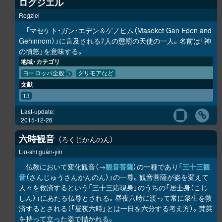
ログジエル
Rogziel
「マセケト・ガン・エデン＆ゲノヒム（Maseket Gan Eden and
Gehinnom）」に言及される7人の懲罰の天使の一人。名前は「神
の憤怒」を意味する。
地域・カテゴリ
ヨーロッパ全般
グリモアなど
文献
13
Last-update:
2015-12-26
六時観音
ろくじかんのん
Liù-shí guān-yīn
仏教において変化観音（→
観音菩薩
）の一種であり「
三十三観
音
（さんじゅうさんかんのん）」の一尊。観音菩薩が姿を変えて
人々を救済するという「三十三応現身」のうちの「居士身（こじ
しん）」にあたる仏尊とされる。昼夜六時に渡って常に衆生を救
済するとされる（「昼夜六時」とは一日を六分する考え方）。梵莢
を持って立った姿で描かれる。