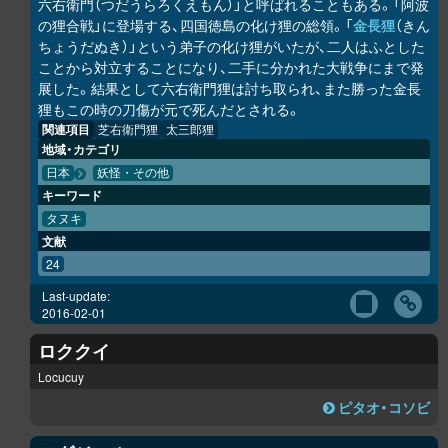
六右衛門（つだうらろくえもん）」と呼ばれることもある。「阿波
の狸合戦」に登場する、四国徳島の化け狸の総領。「
金長狸
（きん
ちょうだぬき）」という弟子の化け狸がいたが、二人はふとした
ことから対立することになり、二手に分かれた大戦争にまで発
展した。結果として六右衛門狸は討ち取られ、また勝った金長
狸もこの時の刀傷が元で死んだとされる。
関連項目
芝右衛門狸
太三郎狸
地域・カテゴリ
日本
妖怪・その他
キーワード
タヌキ
文献
24
Last-update:
2016-02-01
ロククイ
Locucuy
ピタオ・コソビ