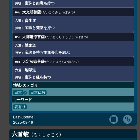
宝珠と如意も持つ
大光明菩薩
だいこうみょうぼさつ
畜生道
宝珠と梵篋を持つ
大徳清浄菩薩
だいとくしょうじょうぼさつ
餓鬼道
宝珠を持ち施無畏印を結ぶ
大定智悲菩薩
だいじょうちひぼさつ
地獄道
宝珠と経を持つ
地域・カテゴリ
日本
日本仏教
キーワード
表有り
Last-update:
2025-08-19
六首蛟
ろくしゅこう