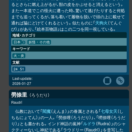
るとさらに燃え上がるが、獣の皮をかぶせると消えるという。
また一本道でこの怪火に遭った時、驚いて逃げたりすると何処
までも追ってくるが、落ち着いて履物を脱いで頭の上に載せて
通れば脇にどけてくれるという。似たものに「
天狗火
（てんぐ
び）」があり、「絵本百物語」はこの二つを同一視している。
地域・カテゴリ
日本
妖怪・その他
キーワード
火・炎
文献
24
51
Last-update:
2026-01-27
勞捺里
ろうだり
Raudrī
仏教において「
閻魔
（えんま）」の眷属とされる「
七母女天
（し
ちもにょてん）」の一人。「勞捺哩（ろうだり）」、「嘮捺哩（ろうだ
り）」とも書かれる。インド神話の嵐神「
ルドラ
（Rudra）」のシャ
クティーないし神妃である「ラウドリー（Raudrī）」を音写した