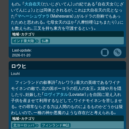
もの。「
大自在天
（だいじざいてん）」の妃である「自在天女（じざ
いてんにょ）」とは同体とされるが、これは大自在天の元となっ
た「
マヘーシュヴァラ
（Mahesvara）」がルドラの別称でもあっ
たためと思われる。七母女天のほか「八摩怛哩（はちまたり）」に
も数えられ、三叉を持ち東方を守護するという。
地域・カテゴリ
インド亜大陸
仏教
Last-update:
2026-01-20
ロウヒ
Louhi
フィンランドの叙事詩「カレワラ」最大の英雄であるワイナ
モイネンの敵で、北の国ポーヨラの巨人の女王。太陽や月を隠
したり、妊娠した「
ロヴィアタル
（Loviatar）」を自国に迎え入れ
子供を産ませて利用するなどして、ワイナモイネンを苦しませ
る。その尋常ならざる力は人間のものによるものかどうかは疑
わしいので、一種の神か悪魔のような存在だと考えられる。
地域・カテゴリ
北ヨーロッパ
フィンランド神話