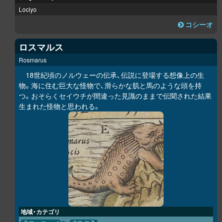
Lociyo
コシーオ
ロスマルス
Rosmarus
18世紀頃のノルウェーの伝承、伝説に登場する想像上の生
物。海に住む巨大な怪物で、滑らかな肌と馬のような頭を持
つ。おそらくセイウチが間違った見識のままで伝聞された結果
生まれた怪物と思われる。
地域・カテゴリ