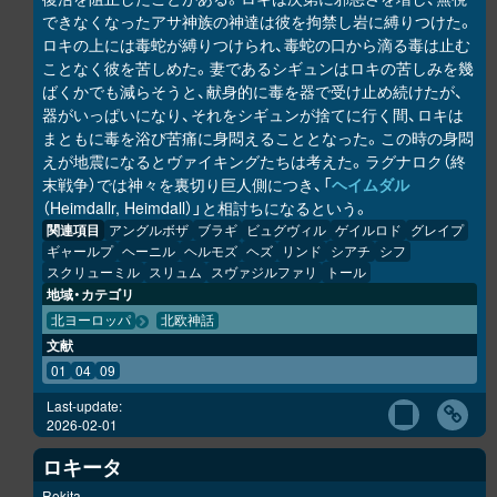
できなくなったアサ神族の神達は彼を拘禁し岩に縛りつけた。
ロキの上には毒蛇が縛りつけられ、毒蛇の口から滴る毒は止む
ことなく彼を苦しめた。妻であるシギュンはロキの苦しみを幾
ばくかでも減らそうと、献身的に毒を器で受け止め続けたが、
器がいっぱいになり、それをシギュンが捨てに行く間、ロキは
まともに毒を浴び苦痛に身悶えることとなった。この時の身悶
えが地震になるとヴァイキングたちは考えた。ラグナロク（終
末戦争）では神々を裏切り巨人側につき、「
ヘイムダル
（Heimdallr, Heimdall）」と相討ちになるという。
関連項目
アングルボザ
ブラギ
ビュグヴィル
ゲイルロド
グレイプ
ギャールプ
ヘーニル
ヘルモズ
ヘズ
リンド
シアチ
シフ
スクリューミル
スリュム
スヴァジルファリ
トール
地域・カテゴリ
北ヨーロッパ
北欧神話
文献
01
04
09
Last-update:
2026-02-01
ロキータ
Rokita