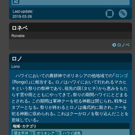
42
Last-update:
2019-03-26
ロネベ
Ronebe
ロノベ
ロノ
Lono
ハワイにおいての農耕神でポリネシアの他地域での「
ロンゴ
（Rongo）」に相当する。ロノはハワイにおいて行われるマカヒ
キという祭りの祭神であり、祖先の国（タヒチ）から恵みをもた
らす雲や雨とともにやってきて、祭りの期間ハワイにとどまる
とされる。この期間は軍神クーを祀る神殿は閉じられ、戦争は
タブーとなる。祭りが終わるとロノは儀式的に殺され、クーを
祀る神殿に収められる。これはクーがロノを取り込んだことを
意味している。
地域・カテゴリ
環太平洋
ポリネシア
ハワイ諸島