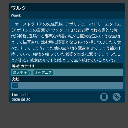
ワルク
Waruk
オーストラリアの先住民族、アボリジニーのドリームタイム
（アボリジニの言葉で「ウングッド」などと呼ばれる霊的な時
代）神話に登場する邪悪な精霊。転がる巨大な玉のような生物
として描写され、進む時に障害となるものを押しつぶしたり食
べたりしてしまう。また他の生き物を変身させてしまう能力も
持っていて、織物を織っていた老婆を蜘蛛に変えてしまったこ
とがある。彼女は今でも蜘蛛として生き続けているという。
地域・カテゴリ
環太平洋
オセアニア
文献
11
Last-update:
2026-06-20