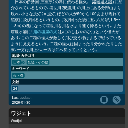
日本の伊勢国（三重県）の津に伝わる怪火。「
諸国里人談
」に紹
介されているもので、塔世川（安濃川）の川上にある分部山より
現れ、小さな挑灯（＝提灯）ほどの火が50から100あまり現れて
縦横に飛び回るというもの。飛び回った後に五、六尺（約1.5〜
1.8m）の塊になって塔世川を川を水より速く降るという。また
塔世ヶ浦に「
鬼の塩屋の火
（おにのしおやのひ）」という怪火が
あり、この二種の怪火が激しく飛び交う様はまるで戦っている
ように見えるという。二種の怪火は固まったり分かれたりした
末、一方は川上へ、一方は沖へ戻っていくという。
地域・カテゴリ
日本
妖怪・その他
キーワード
火・炎
文献
24
Last-update:
2026-01-30
ワジェト
Wadjet