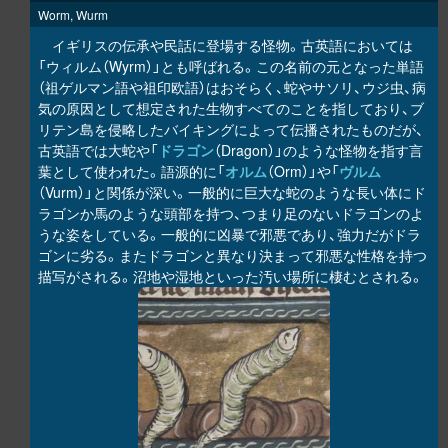
Worm, Wurm
イギリスの伝承や民話に登場する怪物。古英語においては
「ウィルム（Wyrm）」とも呼ばれる。この名前の元となった単語
（祖ゲルマン語や祖印欧語）はおそらく、蛇やサソリ、ウジ虫、病
気の原因として想定された生物すべてのことを指しており、ブ
リテン島を侵略したバイキングによって伝播されたものだが、
古英語では大蛇や「
ドラゴン
（Dragon）」のような怪物を指す言
葉として使われた。語源的に「
オルム
（Orm）」や「
ヴルム
（Vurm）」と関係が深い。一般的に巨大な蛇のような長い体にド
ラゴンか馬のような頭部を持つ、つまり足のないドラゴンのよ
うな姿をしている。一般的に凶暴で邪悪であり、強力だがドラ
ゴンに劣る。またドラゴンと異なり決まって邪悪な性格を持つ
描写がされる。沼地や湿地といった汚い場所に棲むとされる。