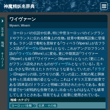
神魔精妖名辞典
NEWS
ワイヴァーン
Wyvern, Wivern
INFO
五
十
ヨーロッパの伝説や伝承、特に中世ヨーロッパのイングラン
音
文献
ドやフランスに伝わる想像上の生物。紋章や動物寓話集に登場
する。ラテン語で毒蛇を意味する「ウィペラ（Vipera）」が古フラ
地
域
検索
ンス語の「
ギーヴル
（Guivre）」となり、これがアングロフランス
語の「
ウィヴル
（Wivre）」に変化、更に中期英語「ワイヴァー
キ
凖項目
ー
（Wyver）」を経て「ワイヴァーン（Wyvern）」となった（更にこれ
ワ
ー
がフランス語化されたものが
ヴィーヴル
となっている）。元々
ド
画像資料便覧
は、小さな羽の生えたトカゲのような姿をしていたが、「
ドラゴ
ン
（Dragon）」の頭、コウモリの翼、ワシの足に、大蛇の尾と胴体
LINK
を持った混成生物の姿となった。これはイギリス王室の紋章で
ある（四本足の）ドラゴンと明確に区別されたからである。食欲
旺盛でかつ好戦的な生物であり、出会ったものはなんでも破壊
してしまうとされる。現在でもよく紋章に使用されている。
地域・カテゴリ
ヨーロッパ全般
伝承・その他