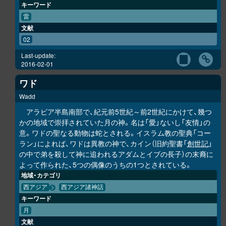
キーワード
雷
文献
02
Last-update:
2016-02-01
ワド
Wadd
アラビア半島南部で、紀元前5世紀～前2世紀にかけて、幾つ
かの地域で崇拝されていた月の神。名は「愛」ないし「友情」の
意。ワドの聖なる動物は蛇とされる。イスラム教の聖典「コー
ラン」によれば、ワドは異教の神で、カイン（旧約聖書「
創世記
」
の中で弟を殺して神に追われるアダムとイブの長子）の末裔に
よって作られた、5つの偶像のうちの1つとされている。
地域・カテゴリ
西アジア
西アジア諸神話
キーワード
月
文献