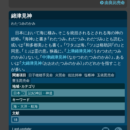
由良比売命
綿津見神
わたつみのかみ
日本において海に棲み、そこを統括されるとされる海の神の
総称。「海神」と書き「わたつみ、わだつみ、わだづみ」とも読む。
或いは「和多都美」とも書く。「ワタ」は海、「ツ」は格助詞「の」と
同意、「ミ」は霊の意。狭義に、「
上津綿津見神
（うわつわたつみ
のかみ）」ないし「
中津綿津見神
（なかつわたつみのかみ）」、ある
いは「
大綿津見神
（おおわたつみのかみ）」のどれかを指すこと
が多い。
関連項目
日子穂穂手見命
火照命
佐比持神
塩椎神
玉依毘売命
豊玉毘売命
地域・カテゴリ
日本
記紀神話・神道
キーワード
海・大洋・航海
文献
18
Last-update: