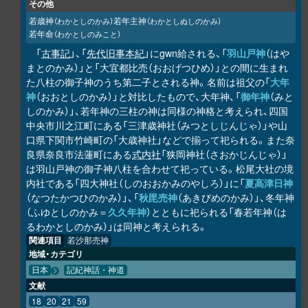
その他
若歳神
若年主神
（わかとしのかみ）
（わかとしぬしのかみ）
若年命
（わかとしのみこと）
「
古事記
」、「
先代旧事本紀
」にgwn給される、「
羽山戸神
（はや
まとのかみ）」と「大宜都比売（おおげつひめ）」との間に生まれ
た八柱の御子神のうち第二子とされる神。名前は祖父の「
大年
神
（おおとしのかみ）」と対比したもので、大年神、「
御年神
（みと
しのかみ）」、若年神の三柱の神は同様の神格と考えられ、四国
中央市川之江町にある「三津歳神社（みつとしじんじゃ）」や山
口県下関市竹崎町の「大歳神社」などで揃って祀られる。また奈
良県奈良市法蓮町にある
式内社
「狭岡神社（さおかじんじゃ）」
は羽山戸神の御子神八柱を合わせて祀っている。松尾大社の境
内社である「四大神社（しのおおかみのやしろ）」に「
夏高津日神
（なつたかつひのかみ）」、「
秋毘売神
（あきびめのかみ）」、冬年神
（ふゆとしのかみ＝
久久年神
）とともに祀られる「春若年神（は
るわかとしのかみ）」は同神と考えられる。
関連項目
若沙那売神
地域・カテゴリ
日本
記紀神話・神道
文献
18
20
21
59