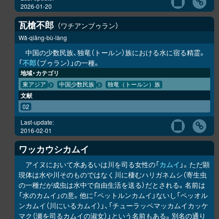
2026-01-20
瓦槍不郎
ワチアンブゥラン
Wǎ-qiāng-bù-làng
中国の少数民族、独竜（トールン）族における水に宿る精霊。
「
不郎
（ブゥラン）」の一種。
地域・カテゴリ
東アジア
中国少数民族
独竜（トールン）族
文献
02
Last-update:
2016-02-01
ワッカウ
シ
カムイ
アイヌにおいて水あるいは川を司る女性の「
カムイ
」。ただ顕
現体は水や川そのものではなく川に棲むハリガネムシ（寄生虫
の一種だが成虫は水中で自由生活を送る）だとされる。名前は
「水のカムイ」の意。他に「ペットルンカムイ」ないし「ペッオル
ンカムイ（川にいるカムイ）」、「チューラッペマッカムイカッケ
マク（瀬を司るカムイの淑女）」という名前もある。別名の通り