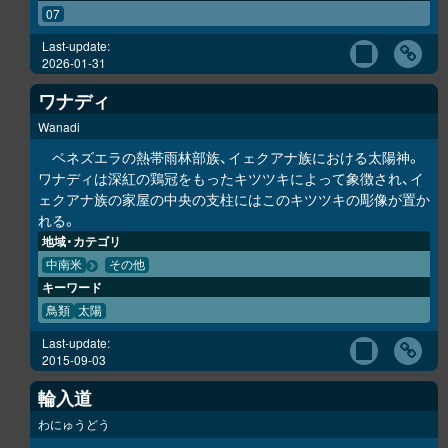
07
Last-update:
2026-01-31
ワナディ
Wanadi
ベネズエラの熱帯雨林部族、イェクアナ族における太陽神。
ワナディは深紅の鶏冠をもったキツツキによって象徴され、イ
ェクアナ族の家屋の中央の支柱にはこのキツツキの彫像が置か
れる。
地域・カテゴリ
中南米
その他
キーワード
鳥類
太陽
Last-update:
2015-09-03
輪入道
わにゅうどう