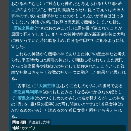
おひるめのむち）」に対応した神名だと考えられる（大旦那・若
旦那のように"大"と"若"は対義語だった）。従って元々は天照大
御神の子、或いは随伴神だったのかもしれないが出自ははっき
りしない。神話での稚日女尊は
高天原
で機織をしていた折に
「
須佐之男命
（すさのおのみこと）」に馬を投げ込まれてことが
原因で死んでしまう。またその後神功皇后が新羅遠征後に大和
に向かっていた時に船を止め、自分を生田神社に祀るように託
宣した。
これらの神話から機織の神でありまた神戸の産土神だと考え
られ、平安時代には風雨の神として朝廷に祀られた。また庶民
からは健康長寿や縁結びの神として信仰された。こういった複
雑な神格はおそらく複数の神が一つに融合した結果だと思われ
る。
「古事記」に「
大国主神
（おおくにぬしのかみ）」の後裔である
「
布忍富鳥鳴海神
（ぬのおしとみとりなるみのかみ）」の妃とし
て「
若盡女神
（わかつくしめのかみ）」の名が見えるが、この神名
の「盡」を「晝（昼の旧字）」の写し間違いとすれば「若昼女神（わ
かひるめのかみ）」と読めるので稚日女尊と同神とも考えられ
る。
関連項目
丹生都比売神
地域・カテゴリ