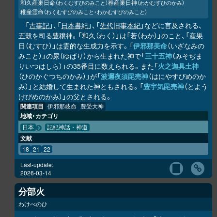
和久産巣日命
稚産巣日神
（わくむすびのみこと）
（わかむすひのかみ）
稚産霊命
（わくむすびのみこと・わかむすびのみこと）
「
古事記
」、「
日本書紀
」、「
先代旧事本紀
」などに言及される、
五穀を司る豊穣神。「和久（わく）」は「若（わか）」のこと、「産巣
日（むすひ）」は霊的な生成力を示す。「
伊邪那美命
（いざなみの
みこと）」の尿（ゆばり）から生まれた神で「
三十五神
（みそぢま
りいつはしら）」の35番目に数えられる。また「
火之迦具土神
（ひのかぐつちのかみ）」が「
波邇夜須毘売神
（はにやすびめのか
み）」と結婚して生まれた神ともされる。「
豊宇気毘売神
（とよう
けびめのかみ）」の父とされる。
関連項目
伊邪那岐命
豊受大神
地域・カテゴリ
日本
記紀神話・神道
文献
18
21
22
Last-update:
2026-03-14
分部火
わけべのひ