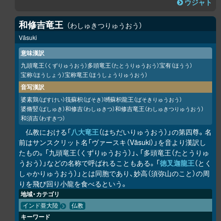
ウジャト
和修吉竜王
わしゅきつりゅうおう
Vāsuki
意味漢訳
九頭竜王
多頭竜王
宝有
（くずりゅうおう）
（たとうりゅうおう）
（ほうう）
宝称
宝称竜王
（ほうしょう）
（ほうしょうりゅうおう）
音写漢訳
婆素鶏
筏蘇枳
嚩蘇枳龍王
（ばすけい）
（ばそき）
（ばそきりゅうおう）
婆脩竪
和修吉
和修吉竜王
（ばしゅき）
（わしゅきつ）
（わしゅきつりゅうおう）
和須吉
（わすきつ）
仏教における「
八大竜王
（はちだいりゅうおう）」の第四尊。名
前はサンスクリット名「ヴァースキ（Vāsuki）」を音より漢訳し
たもの。「九頭竜王（くずりゅうおう）」、「多頭竜王（たとうりゅ
うおう）」などの名称で呼ばれることもある。「
徳叉迦龍王
（とく
しゃかりゅうおう）」とは同胞であり、妙高（須弥山のこと）の周
りを飛び回り小龍を食べるという。
地域・カテゴリ
インド亜大陸
仏教
キーワード