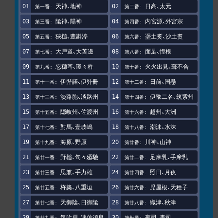
天神、地神
日高、太元
隂神、陽神
内宮源、外宮宗
狹槌、豊斟渟
埿土煑、沙土煑
大戸道、大苫邊
面足、惶根
忍穗耳、瓊々杵
火火出見、葺不合
伊弉諾、伊弉冊
日前、国懸
淡路胞、淡路州
伊豫二名、筑紫州
隠岐州、佐渡州
越州、大洲
對馬、壹岐嶋
潮沫、水沫
海原、野原
川神、山神
野槌、句々廼馳
足摩乳、手摩乳
思兼、手力雄
照日、月夜
杵築、八重垣
児屋根、天種子
天御隂、日御隂
織津、秋津
気吹戸、速佐須良
夜司、晝司