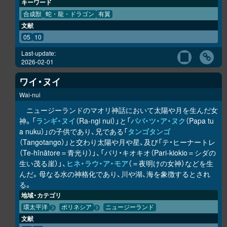
キーワード
合成獣
蛇・龍・ドラゴン
有翼
文献
05
10
Last-update:
2026-02-01
ワイ・ヌイ
Wai-nui
ニュージーランドのマオリ神話において太陽や月を生んだ女
神。「
ラ
ン
ギ・ヌイ
（Ra-ngi nui）」と「
パパ・ツ・ア・ヌク
（Papa tu
a nuku）」の子供であり、兄である「
タンゴタンゴ
（Tangotango）」と交わり太陽や月や星、及び「テ・ヒーナートレ
（Te-hīnātore＝青光り）」、「パリ・キオキオ（Pari-kiokio＝シダの
生い茂る崖）」、
ヒネ・ラウ・ア・モア
（＝夜明けの女神）などを生
んだ。母なる水の神格化であり、川や湖、海を象徴するとされ
る。
地域・カテゴリ
環太平洋
ポリネシア
ニュージーランド
文献