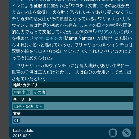
インによる征服後に書かれた「ワロチリ文書」にその記述が見
える。火山を象徴し、火を吐く恐ろしい神であり、疑いなくワロ
チリ近郊の活火山がその原型となっている。ワリャリョ・カル
ウィンチョは世界の初めから存在し、人々の日々の生活を圧倒
的な力でもって支配していたが、五体の神「
パリアカカ
」に戦い
を挑まれ、「
ママ・ニャンカ
（Mama Ñamca）」が助けたにも関わ
らず負け、北へと逃れていった。ワリャリョ・カルウィンチョは
双頭の蛇をワロチリに残していったが、これもパリアカカによ
って石に変えられた。
ワリャリョ・カルウィンチョには食人嗜好があり、住民に一
世帯の子供は二人だけと命じ、一人は自分の食用として差し出
させていたという。
地域・カテゴリ
中南米
その他
キーワード
山岳・高地
食人
文献
01
Last-update:
2016-02-01