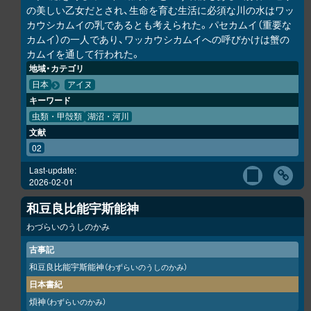
の美しい乙女だとされ、生命を育む生活に必須な川の水はワッ
カウ
シ
カムイの乳であるとも考えられた。パセカムイ（重要な
カムイ）の一人であり、ワッカウ
シ
カムイへの呼びかけは蟹の
カムイを通して行われた。
地域・カテゴリ
日本
アイヌ
キーワード
虫類・甲殻類
湖沼・河川
文献
02
Last-update:
2026-02-01
和豆良比能宇斯能神
わづらいのうしのかみ
古事記
和豆良比能宇斯能神
（わずらいのうしのかみ）
日本書紀
煩神
（わずらいのかみ）