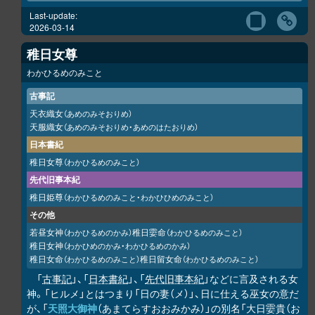
Last-update:
2026-03-14
稚日女尊
わかひるめのみこと
古事記
天衣織女
（あめのみそおりめ）
天服織女
（あめのみそおりめ・あめのはたおりめ）
日本書紀
稚日女尊
（わかひるめのみこと）
先代旧事本紀
稚日姫尊
（わかひるめのみこと・わかひひめのみこと）
その他
若昼女神
稚日孁命
（わかひるめのかみ）
（わかひるめのみこと）
稚日女神
（わかひめのかみ・わかひるめのかみ）
稚日女命
稚日留女命
（わかひるめのみこと）
（わかひるめのみこと）
「
古事記
」、「
日本書紀
」、「
先代旧事本紀
」などに言及される女
神。「ヒルメ」とはつまり「日の妻（メ）」、日に仕える巫女の意だ
が、「
天照大御神
（あまてらすおおみかみ）」の別名「大日孁貴（お