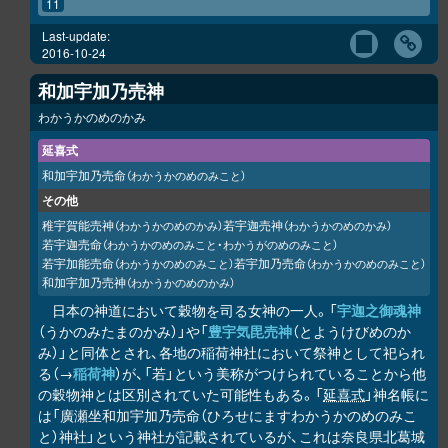
11
Last-update:
2016-10-24
和加宇加乃売神
わかうかのめのかみ
延喜式
和加宇加乃売命
（わかうかのめのみこと）
その他
稚宇賀能売神
若宇迦売神
（わかうかのめのかみ）
（わかうかのめのかみ）
若宇迦売命
（わかうかのめのみこと・わかうがのめのみこと）
若宇加能売命
若宇加乃売命
（わかうかのめのみこと）
（わかうかのめのみこと）
和加宇加乃売神
（わかうかのめのかみ）
日本の神道において穀物を司る女神の一人。「
宇迦之御魂神
（うかのみたまのかみ）」や「
豊宇気毘売神
（とようけびめのか
み）」と同体とされ、各地の稲荷神社において祭神として祀られ
る（→
稲荷神
）が、「若」という美称がつけられていることから他
の穀物神とは区別されていた可能性もある。「
延喜式
」神名帳に
は「廣瀬坐和加宇加乃売命（ひろせにますわかうかのめのみこ
と）神社」という神社が記載されているが、これは奈良県北葛城