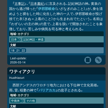
「
古事記
」、「
日本書紀
」に言及される、記紀神話の神。黄泉の
国から逃げ帰った「
伊邪那岐命
（いざなぎのみこと）」が、身を清
めようと禊をした時に化生した神の一人で、伊邪那岐命が投げ
捨てた衣（きぬ＝上着のこと）から生まれ出でたという。名前は
「わずらいの主の神」の意で、上着を脱いで開放されたことを象
徴しており、苦しみや病気を司る神と考えられる。
地域・カテゴリ
日本
記紀神話・神道
文献
18
21
22
Last-update:
2026-03-14
ワティアクリ
Huathiacuri
西部アンデスのワロチリ地方における下位神で文化英雄。
雨、雷、稲妻の神で「
パリアカカ
」の息子とされる。
地域・カテゴリ
中南米
その他
文献