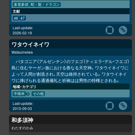
多首多頭
蛇・龍・ドラゴン
文献
46
47
Last-update:
2026-02-19
ワタウイネイワ
Watauineiwa
パタゴニア（アルゼンチン）のフエゴ（ティエラ・デル・フエゴ）
島に住むヤーガン族における善なる天空神。ワタウイネイワに
よって人間が創造され、天空は維持されている。ワタウイネイ
ワに捧げられる通過儀礼と祈祷はは男性の特権とされる。
地域・カテゴリ
中南米
その他
Last-update:
2015-09-03
和多須神
わたすのかみ