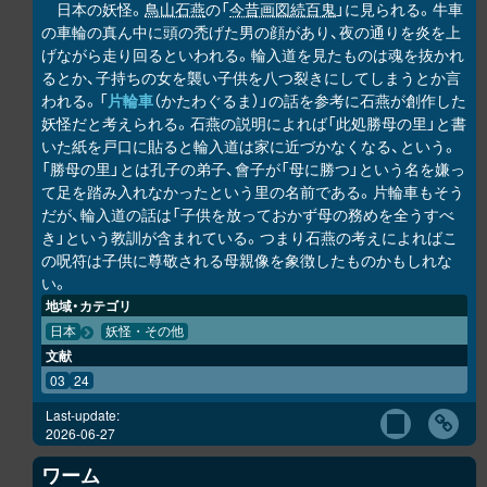
日本の妖怪。
鳥山石燕
の「
今昔画図続百鬼
」に見られる。牛車
の車輪の真ん中に頭の禿げた男の顔があり、夜の通りを炎を上
げながら走り回るといわれる。輪入道を見たものは魂を抜かれ
るとか、子持ちの女を襲い子供を八つ裂きにしてしまうとか言
われる。「
片輪車
（かたわぐるま）」の話を参考に石燕が創作した
妖怪だと考えられる。石燕の説明によれば「此処勝母の里」と書
いた紙を戸口に貼ると輪入道は家に近づかなくなる、という。
「勝母の里」とは孔子の弟子、會子が「母に勝つ」という名を嫌っ
て足を踏み入れなかったという里の名前である。片輪車もそう
だが、輪入道の話は「子供を放っておかず母の務めを全うすべ
き」という教訓が含まれている。つまり石燕の考えによればこ
の呪符は子供に尊敬される母親像を象徴したものかもしれな
い。
地域・カテゴリ
日本
妖怪・その他
文献
03
24
Last-update:
2026-06-27
ワーム