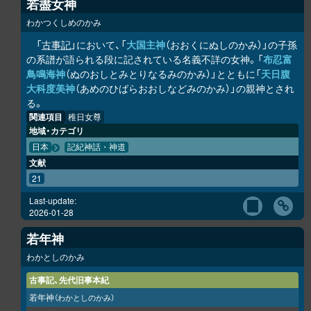
若盡女神
わかつくしめのかみ
「
古事記
」において、「
大国主神
（おおくにぬしのかみ）」の子孫
の系譜が語られる段に記されている名義不詳の女神。「
布忍富
鳥鳴海神
（ぬのおしとみとりなるみのかみ）」とともに「
天日腹
大科度美神
（あめのひばらおおしなどみのかみ）」の親神とされ
る。
関連項目
稚日女尊
地域・カテゴリ
日本
記紀神話・神道
文献
21
Last-update:
2026-01-28
若年神
わかとしのかみ
古事記、先代旧事本紀
若年神
（わかとしのかみ）