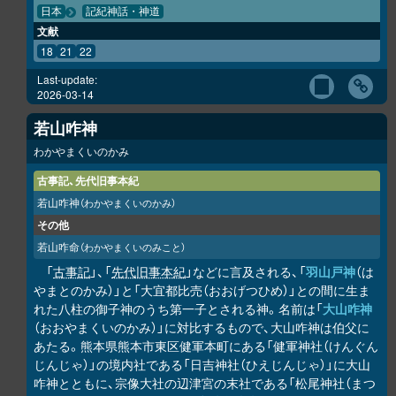
日本
記紀神話・神道
文献
18
21
22
Last-update:
2026-03-14
若山咋神
わかやまくいのかみ
古事記、先代旧事本紀
若山咋神
（わかやまくいのかみ）
その他
若山咋命
（わかやまくいのみこと）
「
古事記
」、「
先代旧事本紀
」などに言及される、「
羽山戸神
（は
やまとのかみ）」と「大宜都比売（おおげつひめ）」との間に生ま
れた八柱の御子神のうち第一子とされる神。名前は「
大山咋神
（おおやまくいのかみ）」に対比するもので、大山咋神は伯父に
あたる。熊本県熊本市東区健軍本町にある「健軍神社（けんぐん
じんじゃ）」の境内社である「日吉神社（ひえじんじゃ）」に大山
咋神とともに、宗像大社の辺津宮の末社である「松尾神社（まつ