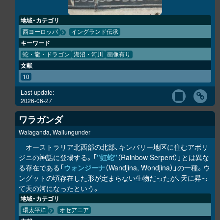
地域・カテゴリ
西ヨーロッパ
イングランド伝承
キーワード
蛇・龍・ドラゴン
湖沼・河川
画像有り
文献
10
Last-update:
2026-06-27
ワラガンダ
Walaganda, Wallungunder
オーストラリア北西部の北部、キンバリー地区に住むアボリ
ジニの神話に登場する。「
"虹蛇"
（Rainbow Serpent）」とは異な
る存在である「
ウォンジーナ
（Wandjina, Wondjina）」の一種。ウ
ングットの頃存在した形が定まらない生物だったが、天に昇っ
て天の河になったという。
地域・カテゴリ
環太平洋
オセアニア