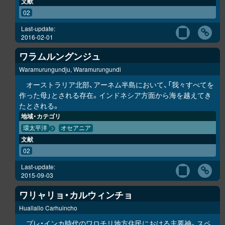
文献
02
Last-update:
2016-02-01
ワラムルングンジュ
Waramurungundju, Waramurungundi
オーストラリア北部、アーネム半島において、「我々すべてを
作った母」とされる存在。インドネシア方面から海を越えてき
たとされる。
地域・カテゴリ
環太平洋
オセアニア
文献
02
Last-update:
2015-09-03
ワリャリョ・カルウィンチョ
Huallallo Carhuincho
プレ・インカ時代のワロチリ地方住民における主要神。スペ