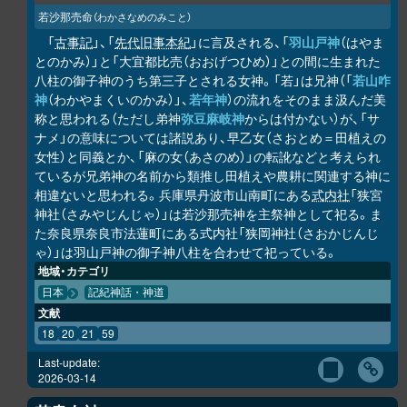
若沙那売命
（わかさなめのみこと）
「
古事記
」、「
先代旧事本紀
」に言及される、「
羽山戸神
（はやま
とのかみ）」と「大宜都比売（おおげつひめ）」との間に生まれた
八柱の御子神のうち第三子とされる女神。「若」は兄神（「
若山咋
神
（わかやまくいのかみ）」、
若年神
）の流れをそのまま汲んだ美
称と思われる（ただし弟神
弥豆麻岐神
からは付かない）が、「サ
ナメ」の意味については諸説あり、早乙女（さおとめ＝田植えの
女性）と同義とか、「麻の女（あさのめ）」の転訛などと考えられ
ているが兄弟神の名前から類推し田植えや農耕に関連する神に
相違ないと思われる。兵庫県丹波市山南町にある
式内社
「狭宮
神社（さみやじんじゃ）」は若沙那売神を主祭神として祀る。ま
た奈良県奈良市法蓮町にある式内社「狭岡神社（さおかじんじ
ゃ）」は羽山戸神の御子神八柱を合わせて祀っている。
地域・カテゴリ
日本
記紀神話・神道
文献
18
20
21
59
Last-update:
2026-03-14