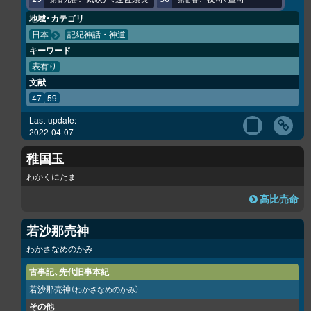
地域・カテゴリ
日本
記紀神話・神道
キーワード
表有り
文献
47
59
Last-update:
2022-04-07
稚国玉
わかくにたま
高比売命
若沙那売神
わかさなめのかみ
古事記、先代旧事本紀
若沙那売神
（わかさなめのかみ）
その他