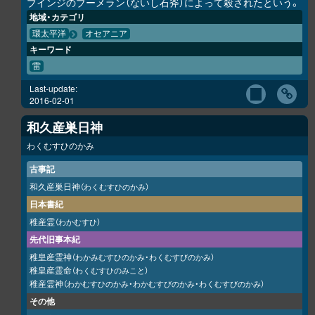
ブインジのブーメラン（ないし石斧）によって殺されたという。
地域・カテゴリ
環太平洋
オセアニア
キーワード
雷
Last-update:
2016-02-01
和久産巣日神
わくむすひのかみ
古事記
和久産巣日神
（わくむすひのかみ）
日本書紀
稚産霊
（わかむすひ）
先代旧事本紀
稚皇産霊神
（わかみむすひのかみ・わくむすびのかみ）
稚皇産霊命
（わくむすひのみこと）
稚産霊神
（わかむすひのかみ・わかむすびのかみ・わくむすびのかみ）
その他