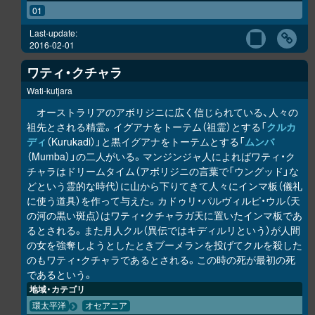
01
Last-update:
2016-02-01
ワティ・クチャラ
Wati-kutjara
オーストラリアのアボリジニに広く信じられている、人々の
祖先とされる精霊。イグアナをトーテム（祖霊）とする「
クルカ
ディ
（Kurukadi）」と黒イグアナをトーテムとする「
ムンバ
（Mumba）」の二人がいる。マンジンジャ人によればワティ・ク
チャラはドリームタイム（アボリジニの言葉で「ウングッド」な
どという霊的な時代）に山から下りてきて人々にインマ板（儀礼
に使う道具）を作って与えた。カドゥリ・パルヴィルピ・ウル（天
の河の黒い斑点）はワティ・クチャラガ天に置いたインマ板であ
るとされる。また月人クル（異伝ではキディルリという）が人間
の女を強奪しようとしたときブーメランを投げてクルを殺した
のもワティ・クチャラであるとされる。この時の死が最初の死
であるという。
地域・カテゴリ
環太平洋
オセアニア