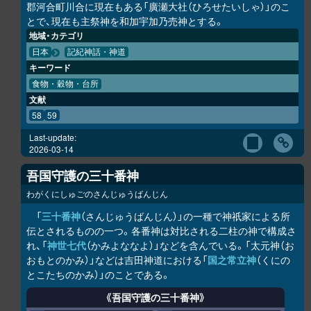
郡河合町川合に現在もある「廣瀬大社（ひろせたいしゃ）」のこ
とで、現在も主祭神を和加宇加乃売神とする。
地域・カテゴリ
日本
記紀神話・神道
キーワード
食物・穀物・台所
文献
58
59
Last-update:
2026-03-14
吾国守護の三十番神
わがくにしゅごのさんじゅうばんじん
「
三十番神
（さんじゅうばんじん）」の一種で神祇家による所
伝とされるものの一つ。各番神は対比される二柱の神で構成さ
れ、「
神世七代
（かみよななよ）」などを含んでいる。「太元神（お
おもとのかみ）」などは吉田神道における「
国之常立神
（くにの
とこたちのかみ）」のことである。
《吾国守護の三十番神》