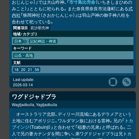
おじんじゃ）」では大山咋神、「
市寸島比売命
（いちきしまひめの
みこと）」とともに祀られる。また奈良県奈良市法蓮町にある
式
内社
「狭岡神社（さおかじんじゃ）」は羽山戸神の御子神八柱を
合わせて祀っている。
関連項目
若沙那売神
地域・カテゴリ
日本
記紀神話・神道
キーワード
山岳・高地
文献
18
20
21
59
Last-update:
2026-03-14
ワグドジャドブラ
Wagtjadbulla, Yagtjadbulla
オーストラリア北部、ディリー川流域にあるデラメアという
土地に住むアボリジニ、ワルダマン族における雷神。兄の「
トカ
ブインジ
（Tcabuinji）」と合わせて「稲妻の兄弟」と呼ばれる。二
人で兄の妻カナンダを間に争い、弟ワグドジャドブラは兄トカ