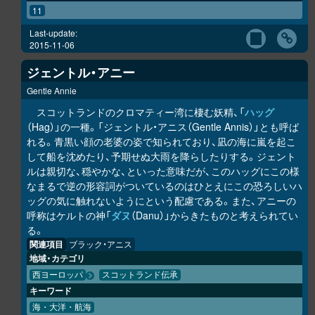
11
Last-update:
2015-11-06
ジェントル・アニー
Gentle Annie
スコットランドのクロマティー湾に棲む妖精、「
ハッグ
（Hag）」の一種。「ジェントル・アニス（Gentle Annis）」とも呼ば
れる。青黒い顔の老婆の姿で知られており、凪の海に嵐を起こ
して船を沈めたり、予期せぬ大雨を降らしたりする。ジェント
ルは親切な、穏やかな、といった意味だが、このハッグにこの様
なまるで逆の形容詞がついているのはひとえにこの恐ろしいハ
ッグの気に触れないようにという配慮である。また、アニーの
呼称はケルトの神「
ダヌ
（Danu）」からきたものと考えられてい
る。
関連項目
ブラック・アニス
地域・カテゴリ
西ヨーロッパ
スコットランド伝承
キーワード
海・大洋・航海