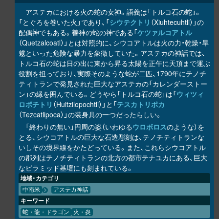
アステカにおける火の蛇の女神。語義は「トルコ石の蛇」。
「とぐろを巻いた火」であり、「
シウテクトリ
（Xiuhtecuhtli）」の
配偶神でもある。善神の蛇の神である「
ケツァルコアトル
（Quetzalcoatl）」とは対照的に、シウコアトルは火の力・乾燥・旱
魃といった危険な暴力を象徴していた。アステカの神話では、
トルコ石の蛇は日の出に東から昇る太陽を正午に天頂まで運ぶ
役割を担っており、実際そのような蛇が二匹、1790年にテノチ
ティトランで発見された巨大なアステカの「カレンダーストー
ン」の縁を囲んでいる。どうやら「トルコ石の蛇」は「
ウィツィ
ロポチトリ
（Huitzilopochtli）」と「
テスカトリポカ
（Tezcatlipoca）」の装身具の一つだったらしい。
「終わりの無い」円周の姿（いわゆる
ウロボロス
のような）を
とる、シウコアトルの巨大な石造彫刻は、テノチティトランな
いしその境界線をかたどっている。また、これらシウコアトル
の郡列はテノチティトランの北方の都市テナユカにある、巨大
なピラミッド基壇にも刻まれている。
地域・カテゴリ
中南米
アステカ神話
キーワード
蛇・龍・ドラゴン
火・炎