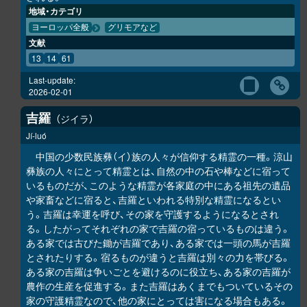
地域・カテゴリ
ヨーロッパ全般
グリモアなど
文献
13
14
61
Last-update:
2026-02-01
吉羅
ジイラ
Jí-luó
中国の少数民族彝（イ）族の人々が信仰する精霊の一種。涼山
彝族の人々にとって精霊とは、自然の中の石や棒などに宿って
いるものだが、このような精霊が各家庭の中にある祖先の遺品
や家畜などに宿ると、吉羅といわれる特別な精霊になるとい
う。吉羅は幸運を呼び、その家を守護するようになるとされ
る。したがってそれぞれの家で吉羅の宿っているものは違う。
ある家では古びた鋤が吉羅であり、ある家では一頭の馬が吉羅
とされたりする。宿るものが違うと吉羅は別々の力を帯びる。
ある家の吉羅は争いごとを避けるのに役立ち、ある家の吉羅が
農作の生産を促進する。また吉羅はあくまでもついているその
家の守護精霊なので、他の家にとっては害になる場合もある。