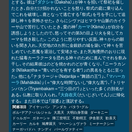
とする。彼は「
ダクシャ
（Daksha）」が神々を招いて祭祀を催し
たとき、自分だけ招かれないことを怒り、祭式の庭に乗り込ん
でこれを破壊し、鹿となって逃亡する「祭式」を弓を手にして追
跡し神々を畏怖させた。さらにシヴァはヒマラヤ山脈のカイラ
ーサ山で苦行していたとき、愛の神「
カーマ
（Kāma）」が自分を
誘惑しようとしたので、怒ってその第3の目より火を発してカ
ーマを焼き殺した。このように怒りやすい反面、神々からの願
いを聞き入れ、天空地の3カ所に金銀鉄の城を築いて神々を苦
しめていた悪魔を退治して安堵させ、また乳海攪拌のおりに現
れた猛毒カーラクータを恐れる神々のために進んでそれを飲み
干し、その結果彼はのどを焼かれのどが青くなり、「ニーラカン
タ（Nīlakaṇtha＝"青いのどを有する者"）」の異名をとるに至っ
た。他にも「ナタラージャ（Naṭarāja＝"舞踏の王"）」、「
マハーカ
ーラ
（Mahākāla）」（＝"偉大な時間"ないし"偉大な黒"）、「トリヤ
ンバカン（Tryambakam＝"三つ目の"）」といった多くの別名が
ある。仏教に取り入られ、「
大自在天
（だいじざいてん）」に帰化
する。 また日本では「湿婆」と漢訳する。
関連項目
アイヤッパン
アンダカ
バタラ・グル
ボル・デアク・パルジャル
大黒天
大明白身菩薩
ダーキニー
ドゥルガー
ガネーシャ
降三世明王
不動明王
伊舎那天
歓喜天
カーリー
カルキ
鳩摩羅天
マヘーシュヴァラ
ミーナークシー
ナーガ・パドハ
ナンディ
パールヴァティー