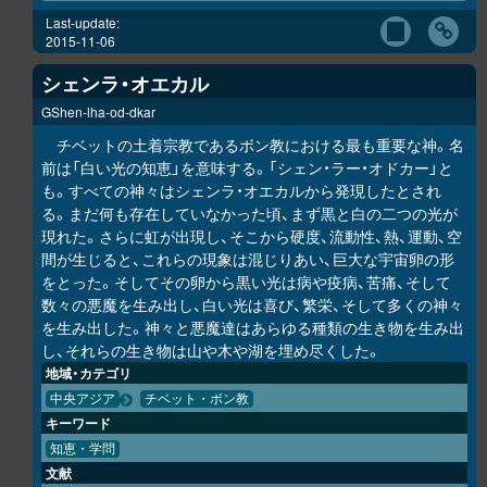
Last-update:
2015-11-06
シェンラ・オエカル
GShen-lha-od-dkar
チベットの土着宗教であるボン教における最も重要な神。名
前は「白い光の知恵」を意味する。「シェン・ラー・オドカー」と
も。すべての神々はシェンラ・オエカルから発現したとされ
る。まだ何も存在していなかった頃、まず黒と白の二つの光が
現れた。さらに虹が出現し、そこから硬度、流動性、熱、運動、空
間が生じると、これらの現象は混じりあい、巨大な宇宙卵の形
をとった。そしてその卵から黒い光は病や疫病、苦痛、そして
数々の悪魔を生み出し、白い光は喜び、繁栄、そして多くの神々
を生み出した。神々と悪魔達はあらゆる種類の生き物を生み出
し、それらの生き物は山や木や湖を埋め尽くした。
地域・カテゴリ
中央アジア
チベット・ボン教
キーワード
知恵・学問
文献