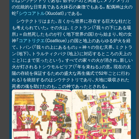
のはシウテクトリである。数字の「3」と関連し、メソアメリカ
の伝統的な日常具である火鉢石の象徴でもある。配偶神は火の
蛇「
シウコアトル
（Xiucóatl）」である。
シウテクトリはまた、古くから世界に存在する巨大な柱だと
も考えられていた。その火は、ミクトラン（「我々の下にある場
所」＝自然死したものが行く地下世界の国）から始まり、蛇の女
神「
コアトリクエ
（Coatlicue）」の国と地上のあらゆる炉火を経
て、トパン（「我々の上にあるもの」＝神々の住む天界、ミクトラ
ン（地下）、トラルティクパク（地上）に対応するところの天上の
こと）にまで至ったという。すべての家々の火が消され、新しい
火が灯されるトシウモルピリア（「年を束ねる」の意。現在の太
陽の存続を保証するための盛大な再生儀式で52年ごとに行わ
れる）を統括するのはシウテクトリであり、大地に吸収された
死者の魂を助けたのも、この神であったとされる。