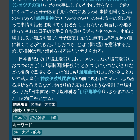
（シオツチの項）
）。兄の大事にしていた釣り針をなくして途方
にくれていた日子穂穂手見命の前にあらわれ事情を聞くと、海
の神である「
綿津見神
（わたつみのかみ）」の住む海中の宮に行
って事情を話せば助けてくれるかもしれないと助言し、小船を
作ってそれに日子穂穂手見命を乗せ見送った神である。小船は
勝手に良い潮流を選び、日子穂穂手見命は無事に綿津見神の宮
に着くことができた。「しおつち」とは「潮の霊」を意味するた
め、塩椎神は潮と海路を司る神だと考えられる。
「日本書紀」では「塩土老翁（しおつつのおじ）」、「塩筒老翁（し
おつつのおじ）」、「事勝国勝長狭（ことかつくにかつながさ）」な
どの名前で登場する。この他にも「
邇邇藝命
（ににぎのみこと）」
や神武天皇（＝
神倭伊波礼毘古命
）の前に現われて良い土地のあ
る場所を教えるなど、やはり旅先案内人のような役割で登場す
る。また「日本書紀」では塩椎神を「
伊邪那岐命
（いざなぎのみこ
と）」の御子神とする。
関連項目
火照命
大宮姫
地域・カテゴリ
日本
記紀神話・神道
キーワード
海・大洋・航海
文献