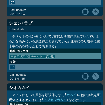
07
Last-update:
2019-11-24
シェン・ラブ
gShen-Rab
チベットのボン教において、古代より信仰されていた神。は
るかな高みにいる創造神だとされていた。蓮華にのり右手に鍵
十字の笏を持った姿で表される。
地域・カテゴリ
中央アジア
チベット・ボン教
文献
07
Last-update:
2016-01-15
シオカムイ
アイヌにおいて風邪を顕現体とする「
カムイ
」。他に病気を顕
現体とするカムイには「
ア
プ
カ
シ
カムイ
」などがいる。
地域・カテゴリ