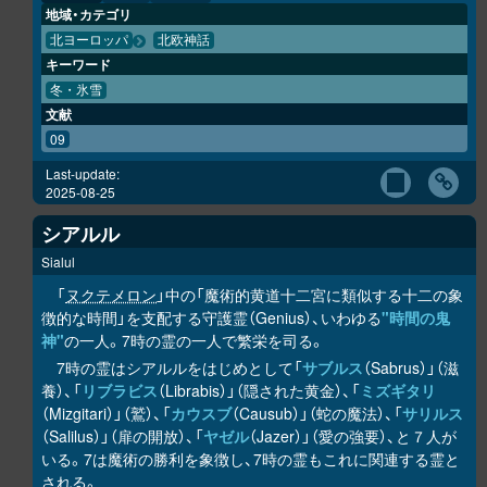
地域・カテゴリ
北ヨーロッパ
北欧神話
キーワード
冬・氷雪
文献
09
Last-update:
2025-08-25
シアルル
Sialul
「
ヌクテメロン
」中の「魔術的黄道十二宮に類似する十二の象
徴的な時間」を支配する守護霊（Genius）、いわゆる
"時間の鬼
神"
の一人。7時の霊の一人で繁栄を司る。
7時の霊はシアルルをはじめとして「
サブルス
（Sabrus）」（滋
養）、「
リブラビス
（Librabis）」（隠された黄金）、「
ミズギタリ
（Mizgitari）」（鷲）、「
カウスブ
（Causub）」（蛇の魔法）、「
サリルス
（Salilus）」（扉の開放）、「
ヤゼル
（Jazer）」（愛の強要）、と７人が
いる。7は魔術の勝利を象徴し、7時の霊もこれに関連する霊と
される。