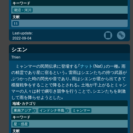
キーワード
湖沼・河川
文献
11
Last-update:
2022-09-04
シエン
Thien
ミャンマーの民間伝承に登場する「
ナット
（Nat）」の一種。雨
の精霊であり星に宿るという。雷雨はシエンたちの持つ武器が
ぶつかった時の閃光や音であり、雨はシエンが星から出てきて
模擬戦争をすることで降るとされる。土地が干上がるとミャン
マーの人々は村で綱引き競争を行うことで、シエンたちを刺激
して雨を降らせようとした。
地域・カテゴリ
東南アジア
インドシナ半島
ミャンマー
キーワード
星・惑星
文献