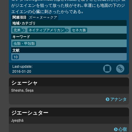
がジエイエンを狙って放った枝がそれ、幸運にも地面の下のジ
エイエンの心臓に刺さったからである。
関連項目
ズー＝ヌー＝クア
地域・カテゴリ
北米
ネイティブアメリカン
セネカ族
キーワード
虫類・甲殻類
文献
10
Last-update:
2016-01-20
シェーシャ
Shesha, Śeṣa
アナンタ
ジエーシュター
Jyeṣṭhā
心宿