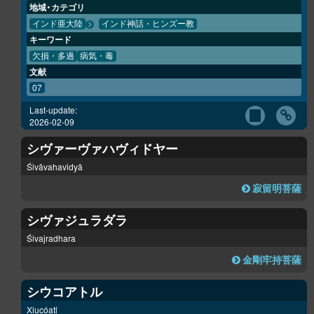
地域・カテゴリ
インド亜大陸
インド神話・ヒンズー教
キーワード
欠損・多過
病気・毒
文献
07
Last-update:
2026-02-09
シヴァーヴァハヴィドヤー
Śivāvahavidyā
寂留明菩薩
シヴァジュラダラ
Śivajradhara
金剛牢持菩薩
シウコアトル
Xiucóatl