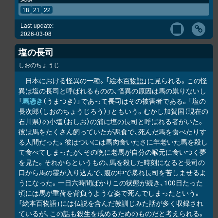
18
21
22
Last-update:
2026-03-08
塩の長司
しおのちょうじ
日本における怪異の一種。「
絵本百物語
」に見られる。この怪
異は塩の長司と呼ばれるものの、怪異の原因は馬の祟りないし
「
馬憑き
（うまつき）」であって長司はその被害者である。「塩の
長次郎（しおのちょうじろう）」ともいう。むかし加賀国（現在の
石川県）の小塩（おしお）の浦に塩の長司と呼ばれる者がいた。
彼は馬をたくさん飼っていたが悪食で、死んだ馬を食べたりす
る人間だった。彼はついには馬肉食いたさに年老いた馬を殺し
て食べてしまったが、その晩に老馬が自分の喉元に食いつく夢
を見た。それからというもの、馬を殺した時刻になると長司の
口から馬の霊が入り込んで、腹の中で暴れ長司を苦しませるよ
うになった。一日六時間ばかりこの状態が続き、100日たった
頃には馬が重荷を背負うような姿で死んでしまったという。
「絵本百物語」には仏説を含んだ教訓じみた話が多く収録され
ているが、この話も殺生を戒めるためのものだと考えられる。