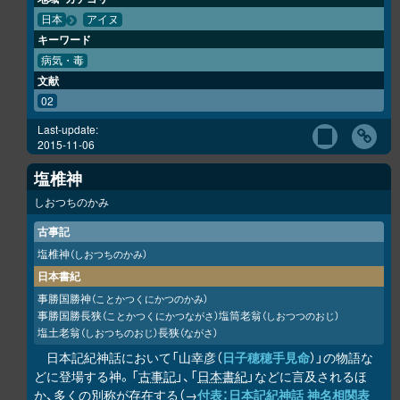
日本
アイヌ
キーワード
病気・毒
文献
02
Last-update:
2015-11-06
塩椎神
しおつちのかみ
古事記
塩椎神
（しおつちのかみ）
日本書紀
事勝国勝神
（ことかつくにかつのかみ）
事勝国勝長狭
塩筒老翁
（ことかつくにかつながさ）
（しおつつのおじ）
塩土老翁
長狭
（しおつちのおじ）
（ながさ）
日本記紀神話において「山幸彦（
日子穂穂手見命
）」の物語な
どに登場する神。「
古事記
」、「
日本書紀
」などに言及されるほ
か、多くの別称が存在する（→
付表：日本記紀神話 神名相関表