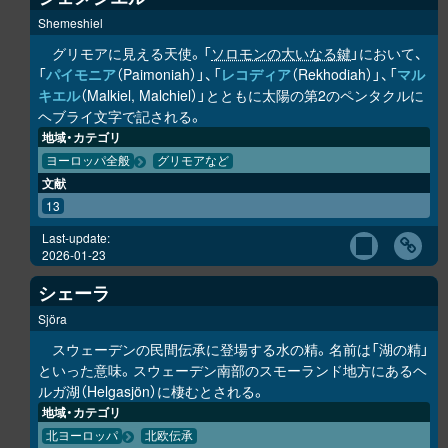
Shemeshiel
グリモアに見える天使。「
ソロモンの大いなる鍵
」において、
「
パイモニア
（Paimoniah）」、「
レコディア
（Rekhodiah）」、「
マル
キエル
（Malkiel, Malchiel）」とともに太陽の第2のペンタクルに
ヘブライ文字で記される。
地域・カテゴリ
ヨーロッパ全般
グリモアなど
文献
13
Last-update:
2026-01-23
シェーラ
Sjöra
スウェーデンの民間伝承に登場する水の精。名前は「湖の精」
といった意味。スウェーデン南部のスモーランド地方にあるヘ
ルガ湖（Helgasjön）に棲むとされる。
地域・カテゴリ
北ヨーロッパ
北欧伝承