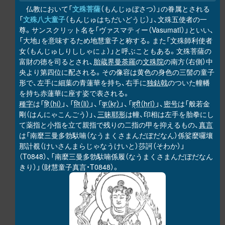
仏教において「
文殊菩薩
（もんじゅぼさつ）」の眷属とされる
「
文殊八大童子
（もんじゅはちだいどうじ）」、文殊五使者の一
尊。サンスクリット名を「ヴァスマティー（Vasumatī）」といい、
「大地」を意味するため地慧童子と称する。また「文殊師利使者
女（もんじゅしりししゃにょ）」と呼ぶこともある。文殊菩薩の
富財の徳を司るとされ、
胎蔵界曼荼羅
の
文殊院
の南方（右側）中
央より第四位に配される。その像容は黄色の身色の三髻の童子
形で、左手に細葉の青蓮華を持ち、右手に
独鈷戟
のついた幢幡
を持ち赤蓮華に座す姿で表される。
種字
は「
हि（hi）
」、「
लि（li）
」、「
कृ（kṛ）
」、「
ह्री（hrī）
」、
密号
は「般若金
剛（はんにゃこんごう）」、
三昧耶形
は幢、印相は左手を胎拳にし
て薬指と小指を立て親指で残りの二指の甲を抑えるもの、
真言
は「南麼三曼多勃馱喃（なうまくさまんだぼだなん）係娑麼囉壤
那計覩（けいさんまらじゃなうけいと）莎訶（そわか）」
（T0848）、「南麼三曼多勃馱喃係履（なうまくさまんだぼだなん
きり）」（財慧童子真言・T0848）。