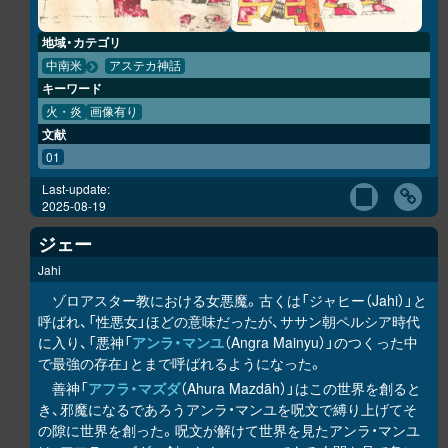
地域・カテゴリ
中南米
アステカ神話
キーワード
火・炎
画像有り
文献
01
Last-update:
2025-08-19
ジェー
Jahi
ゾロアスター教における女悪魔。古くは「ジャヒー（Jahi）」と
呼ばれ、「性悪女」ほどの意味だったが、ササン朝ペルシア時代
に入り、「悪神「
アンラ・マンユ
（Angra Mainyu）」のつくった中
で最強の存在」とまで呼ばれるようになった。
善神「
アフラ・マズダ
（Ahura Mazdāh）」はこの世界を創ると
き、邪魔になるであろうアンラ・マンユを呪文で縛り上げてそ
の隙に世界を創った。呪文が解けて世界を見たアンラ・マンユ