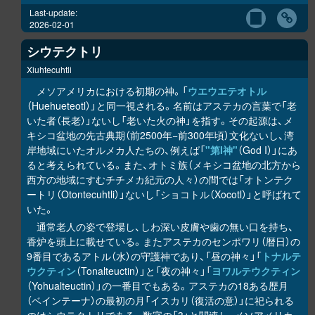
Last-update:
2026-02-01
シウテクトリ
Xiuhtecuhtli
メソアメリカにおける初期の神。「
ウエウエテオトル
（Huehueteotl）」と同一視される。名前はアステカの言葉で「老
いた者（長老）」ないし「老いた火の神」を指す。その起源は、メ
キシコ盆地の先古典期（前2500年−前300年頃）文化ないし、湾
岸地域にいたオルメカ人たちの、例えば「
"第I神"
（God I）」にあ
ると考えられている。また、オトミ族（メキシコ盆地の北方から
西方の地域にすむチチメカ紀元の人々）の間では「オトンテク
ートリ（Otontecuhtli）」ないし「ショコトル（Xocotl）」と呼ばれて
いた。
通常老人の姿で登場し、しわ深い皮膚や歯の無い口を持ち、
香炉を頭上に載せている。またアステカのセンポワリ（暦日）の
9番目であるアトル（水）の守護神であり、「昼の神々」「
トナルテ
ウクティン
（Tonalteuctin）」と「夜の神々」「
ヨワルテウクティン
（Yohualteuctin）」の一番目でもある。アステカの18ある歴月
（ベインテーナ）の最初の月「イスカリ（復活の意）」に祀られる