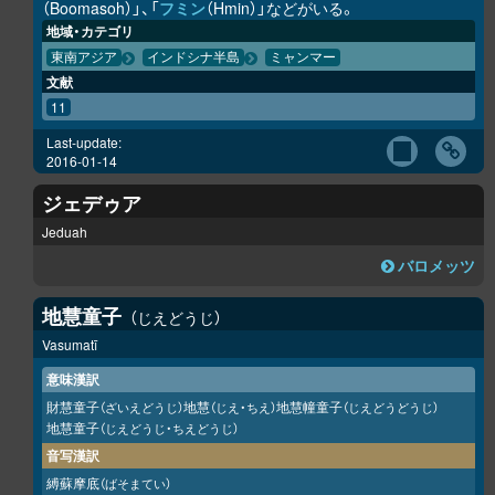
（Boomasoh）」、「
フミン
（Hmin）」などがいる。
地域・カテゴリ
東南アジア
インドシナ半島
ミャンマー
文献
11
Last-update:
2016-01-14
ジェデゥア
Jeduah
バロメッツ
地慧童子
じえどうじ
Vasumatī
意味漢訳
財慧童子
地慧
地慧幢童子
（ざいえどうじ）
（じえ・ちえ）
（じえどうどうじ）
地慧童子
（じえどうじ・ちえどうじ）
音写漢訳
縛蘇摩底
（ばそまてい）