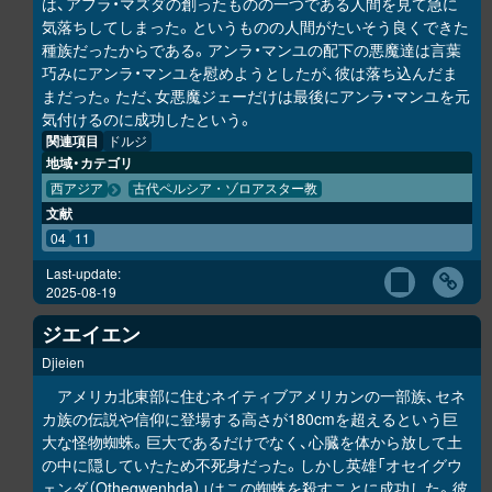
は、アフラ・マズダの創ったものの一つである人間を見て急に
気落ちしてしまった。というものの人間がたいそう良くできた
種族だったからである。アンラ・マンユの配下の悪魔達は言葉
巧みにアンラ・マンユを慰めようとしたが、彼は落ち込んだま
まだった。ただ、女悪魔ジェーだけは最後にアンラ・マンユを元
気付けるのに成功したという。
関連項目
ドルジ
地域・カテゴリ
西アジア
古代ペルシア・ゾロアスター教
文献
04
11
Last-update:
2025-08-19
ジエイエン
Djieien
アメリカ北東部に住むネイティブアメリカンの一部族、セネ
カ族の伝説や信仰に登場する高さが180cmを超えるという巨
大な怪物蜘蛛。巨大であるだけでなく、心臓を体から放して土
の中に隠していたため不死身だった。しかし英雄「オセイグウ
ェンダ（Othegwenhda）」はこの蜘蛛を殺すことに成功した。彼