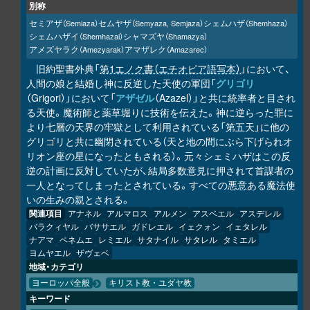
別称
セミアザ
セムヤザ
シェムハザ
（Semiaza）
（Semyaza, Semjaza）
（Shemhaza）
シェムハザイ
シャマズヤ
（Shemhazai）
（Shamazya）
アメズヤラク
アマザレク
（Amezyarak）
（Amazarec）
旧約聖書外典「
第1エノク書（エチオピア語写本）
」において、
人間の娘と結婚し神に反逆した天使の軍団「
グリゴリ
（Grigori）」において「
アザゼル
（Azazel）」と共に統率者と目され
る天使。魔術師と薬草堀りに技術を伝えた。神に逆らった罪に
より七層の天界の牢獄として利用されている「第五天」に他の
グリゴリと共に幽閉されている（天と地の間にぶら下げられオ
リオン座の星になったともされる）。元々シェミハザはこの反
逆の計画に反対していたが、結局多数意見に押されて首謀者の
一人となってしまったとされている。すべての悪意ある魔法使
いの生みの親とされる。
関連項目
アナネル
アルマロス
アルメン
アスベエル
アスデレル
バラクィヤル
バササエル
ガドレエル
イェクォン
イェタレル
ナアマ
ペネムエ
レミエル
サタナイル
サタレル
タミエル
ヨムヤエル
ザヴェベ
地域・カテゴリ
ヨーロッパ全般
キリスト教・ユダヤ教
キーワード