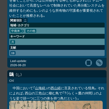
を暴くことから、シは公共物を守る神ともみなされた。チムー
社会において高度なレベルで制御されていた再分配システムを
維持するためにも、シのような所有物の守護者が重要視されて
いたことが推察される。
関連項目
ニ
地域・カテゴリ
中南米
その他
キーワード
月
文献
08
Last-update:
2026-06-20
鴟
し
Chī
中国において「
山海経
」の
西山経
に言及されている怪鳥。それ
によれば、西山の三危山に棲む鳥で「?（らく＝鷹の仲間）」のよ
うな姿で頭一つに三つの体を持つ鳥だという。