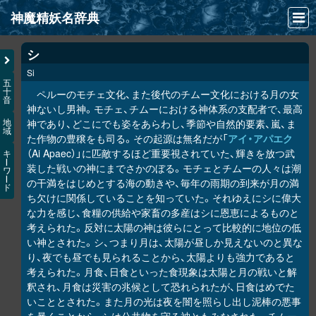
神魔精妖名辞典
NEWS
シ
Si
INFO
五
十
ペルーのモチェ文化、また後代のチムー文化における月の女
音
文献
神ないし男神。モチェ、チムーにおける神体系の支配者で、最高
神であり、どこにでも姿をあらわし、季節や自然的要素、嵐、ま
地
域
検索
た作物の豊穣をも司る。その起源は無名だが「
アイ・アパエク
（Ai Apaec）」に匹敵するほど重要視されていた、輝きを放つ武
キ
凖項目
ー
装した戦いの神にまでさかのぼる。モチェとチムーの人々は潮
ワ
ー
の干満をはじめとする海の動きや、毎年の雨期の到来が月の満
ド
画像資料便覧
ち欠けに関係していることを知っていた。それゆえにシに偉大
な力を感じ、食糧の供給や家畜の多産はシに恩恵によるものと
LINK
考えられた。反対に太陽の神は彼らにとって比較的に地位の低
い神とされた。シ、つまり月は、太陽が昼しか見えないのと異な
り、夜でも昼でも見られることから、太陽よりも強力であると
考えられた。月食、日食といった食現象は太陽と月の戦いと解
釈され、月食は災害の兆候として恐れられたが、日食はめでた
いこととされた。また月の光は夜を闇を照らし出し泥棒の悪事