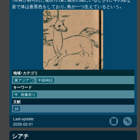
姿で体は蒼黒色をしており、角が一つ生えているという。
地域・カテゴリ
東アジア
中国神話
キーワード
牛
画像有り
文献
35
Last-update:
2026-02-01
シアチ