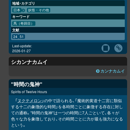
地域・カテゴリ
日本
妖怪・その他
キーワード
馬（奇蹄目）
文献
24
51
Last-update:
2026-01-27
シカンナカムイ
カンナカムイ
"時間の鬼神"
Spirits of Twelve Hours
「
ヌクテメロン
」の中で語られる、「魔術的黄道十二宮に類似
する十二の象徴的な時間」を各時間ごとに象徴する存在に対し
ての通称。"時間の鬼神"は一つの時間に7人ごといて、各々が
色々な力を象徴しており、その時間ごとに力が最も強力になる
という。