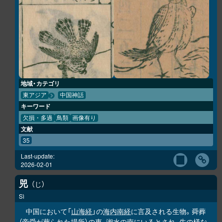
地域・カテゴリ
東アジア
中国神話
キーワード
欠損・多過
鳥類
画像有り
文献
35
Last-update:
2026-02-01
兕
じ
Sì
中国において「
山海経
」の
海内南経
に言及される生物。舜葬
（帝舜が葬られた場所）の東、湘水の南にいるとされ、牛の様な