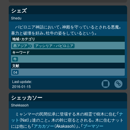
シェズ
Shedu
バビロニア神話において、神殿を守っているとされる悪魔。
暴力と破壊を好み、牡牛の姿をしているという。
地域・カテゴリ
西アジア
アッシリア・バビロニア
キーワード
牛
文献
04
Last-update:
2016-01-15
シェッカソー
Shekkasoh
ミャンマーの民間伝承に登場する木の精霊で樹木に住む「
ナ
ット
（Nat）」達のこと。木の幹に宿るとされる。木に住むナット
には他にも「
アカカソー
（Akakasoh）」、「
ブーマソー