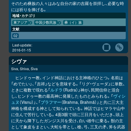
そのため彝族の人々はみな自分の家の吉羅を崇拝し、必要な時
には祈りを捧げる。
地域・カテゴリ
東アジア
中国少数民族
彝（イ）族
文献
02
Last-update:
2016-01-15
シヴァ
Siva, Shiva, Śiva
ヒンドゥー教、インド神話における主神格のひとつ。名前は
「めでたい」、「吉祥」などを意味する。「リグ・ヴェーダ」に単数、
ときに複数で現れる「
ルドラ
（Rudra）」神が、民間信仰と混合
し、ヒンドゥー教の最高神に発展したものとみられる。「
ヴィシ
ュヌ
（Visnu）」、「
ブラフマー
（Brahma, Brahmā）」と共に三大主
神格を構成する神として知られている。神話ではヒマラヤ山中
に住んで苦行している。4面3眼で頭に三日月をいただき、頭上
に天から降下したガンジス川を受け、白い雄牛に乗る。獣の主
として象皮をまとい、大蛇を帯とし、槍、弓、三叉の矛、斧を武器