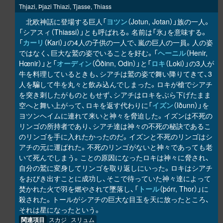
Thjazi, Þjazi Thiazi, Tjasse, Thiass
北欧神話に登場する巨人「
ヨツン
（Jotun, Jotan）」族の一人。
「シアスィ（Thiassi）」とも呼ばれる。名前は「氷」を意味する。
「
カーリ
（Kari）」の4人の子供の一人で、嵐の巨人の一員。人の姿
ではなく、巨大な鷲の姿でいることを好む。「
ヘーニル
（Henir,
Hœnir）」と「
オーディン
（Ōðinn, Odin）」と「
ロキ
（Loki）」の3人が
牛を料理しているときも、シアチは鷲の姿で舞い降りてきて、3
人を騙して牛を丸々と飲み込んでしまった。ロキが槍でシアチ
を突き刺したがものともせず、シアチはロキをぶら下げたまま
空へと舞い上がって、ロキを返す代わりに「
イズン
（Iðunn）」を
ヨツンヘイムに連れて来いと神々を脅迫した。イズンは不死の
リンゴの所持者であり、シアチ達は神々の不死の秘訣であるこ
のリンゴを手に入れたかったのだ。イズンと不死のリンゴはシ
アチの元に運ばれた。不死のリンゴがないと神々であっても老
いて死んでしまう。ことの原因になったロキは神々に脅され、
自分の鷲に変身してリンゴを取り返しにいった。ロキはシアチ
をおびき出すことに成功し、そこで待っていた神々達によって
焚かれた火で羽を燃やされて墜落し、「
トール
（þórr, Thor）」に
殺された。トールがシアチの巨大な目玉を天に放ったところ、
それは星になったという。
関連項目
スカジ
スリュム