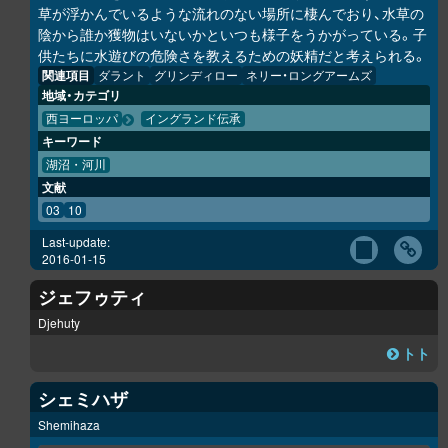
草が浮かんでいるような流れのない場所に棲んでおり、水草の
陰から誰か獲物はいないかといつも様子をうかがっている。子
供たちに水遊びの危険さを教えるための妖精だと考えられる。
関連項目
ダラント
グリンディロー
ネリー・ロングアームズ
地域・カテゴリ
西ヨーロッパ
イングランド伝承
キーワード
湖沼・河川
文献
03
10
Last-update:
2016-01-15
ジェフゥティ
Djehuty
トト
シェミハザ
Shemihaza