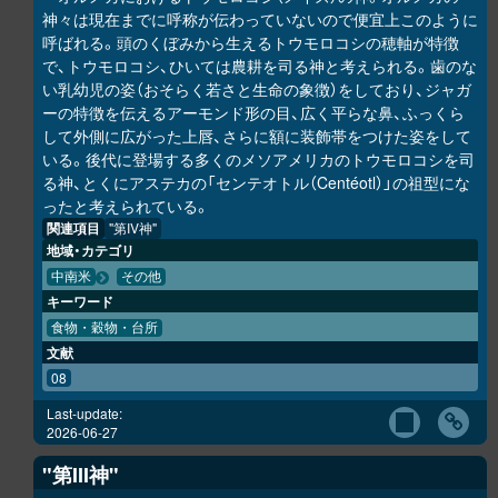
神々は現在までに呼称が伝わっていないので便宜上このように
呼ばれる。頭のくぼみから生えるトウモロコシの穂軸が特徴
で、トウモロコシ、ひいては農耕を司る神と考えられる。歯のな
い乳幼児の姿（おそらく若さと生命の象徴）をしており、ジャガ
ーの特徴を伝えるアーモンド形の目、広く平らな鼻、ふっくら
して外側に広がった上唇、さらに額に装飾帯をつけた姿をして
いる。後代に登場する多くのメソアメリカのトウモロコシを司
る神、とくにアステカの「センテオトル（Centéotl）」の祖型にな
ったと考えられている。
関連項目
"第IV神"
地域・カテゴリ
中南米
その他
キーワード
食物・穀物・台所
文献
08
Last-update:
2026-06-27
"第III神"