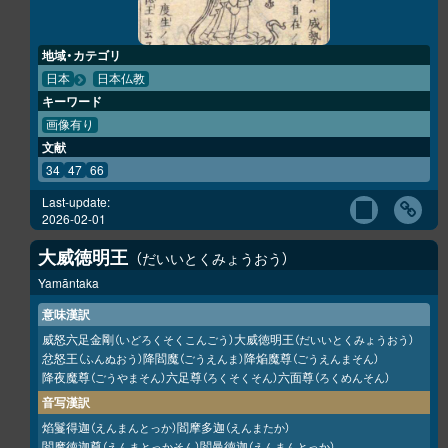
地域・カテゴリ
日本
日本仏教
キーワード
画像有り
文献
34
47
66
Last-update:
2026-02-01
大威徳明王
だいいとくみょうおう
Yamāntaka
意味漢訳
威怒六足金剛
大威徳明王
（いどろくそくこんごう）
（だいいとくみょうおう）
忿怒王
降閻魔
降焔魔尊
（ふんぬおう）
（ごうえんま）
（ごうえんまそん）
降夜魔尊
六足尊
六面尊
（ごうやまそん）
（ろくそくそん）
（ろくめんそん）
音写漢訳
焰鬘得迦
閻摩多迦
（えんまんとっか）
（えんまたか）
閻摩徳迦尊
閻曼徳迦
（えんまとっかそん）
（えんまんとっか）