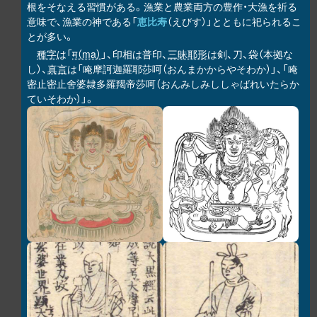
根をそなえる習慣がある。漁業と農業両方の豊作・大漁を祈る
意味で、漁業の神である「
恵比寿
（えびす）」とともに祀られるこ
とが多い。
種字
は「
म（ma）
」、印相は普印、
三昧耶形
は剣、刀、袋（本拠な
し）、
真言
は「唵摩訶迦羅耶莎呵（おんまかからやそわか）」、「唵
密止密止舍婆隷多羅羯帝莎呵（おんみしみししゃばれいたらか
ていそわか）」。