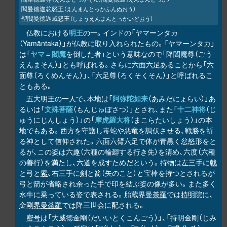
閻曼徳迦忿怒王
（えんまんとっかふんぬおう）
聖閻曼徳迦威怒王
（しょうえんまんとっかいどおう）
仏教における
明王
の一。インドの「ヤマーンタカ
（Yamāntaka）」が仏教に取り入れられたもの。「ヤマーンタカ」
は「
ヤマ
＝
閻魔
を倒した者」という意味なので「降閻魔尊（ごう
えんまそん）」とも呼ばれる。さらに六面六足あることから「六
面尊（ろくめんそん）」、「六足尊（ろくそくそん）」と呼ばれるこ
ともある。
五大明王の一人で、本地は「
阿弥陀如来
（あみだにょらい）」あ
るいは「
文殊菩薩
（もんじゅぼさつ）」とされ、また「
十二神将
（じ
ゅうにじんしょう）」の「
摩虎羅大将
（まこらたいしょう）」の本
地でもある。西方を守護し毒蛇や悪竜を調伏させる、戦勝を祈
る神として信仰された。六面六臂六足で体が青黒く忿怒形をと
るが、この姿は六趣（六種の輪廻する行き先）を清め、六度（六種
の善行）を満たし、六道を成すためだという。持物は左三手に
戟
と弓と
索
、右三手に
剣
と箭（矢のこと）と宝棒を持つとされるが
弓と箭が省略され余った手で印を結ぶ姿の像が多い。また多く
水牛に乗っている姿で表される。
胎蔵界曼荼羅
では
持明院
に、
金剛界曼荼羅
では降三世会に配される。
密号
は「大威徳金剛（だいいとくこんごう）」、「持明金剛（じみ