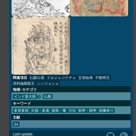
関連項目
仏眼仏母
ドルジェジクチェ
五智如来
不動明王
倶利伽羅龍王
シンジェシェ
地域・カテゴリ
インド亜大陸
仏教
キーワード
多首多頭
欠損・多過
病気・毒
方位
戦争・闘争
画像有り
文献
34
Last-update: