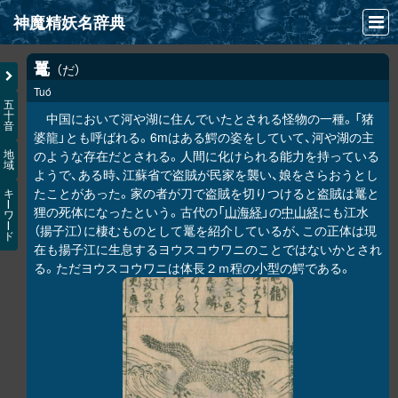
神魔精妖名辞典
NEWS
鼍
だ
Tuó
INFO
五
十
中国において河や湖に住んでいたとされる怪物の一種。「猪
音
文献
婆龍」とも呼ばれる。6mはある鰐の姿をしていて、河や湖の主
のような存在だとされる。人間に化けられる能力を持っている
地
域
検索
ようで、ある時、江蘇省で盗賊が民家を襲い、娘をさらおうとし
たことがあった。家の者が刀で盗賊を切りつけると盗賊は鼍と
キ
凖項目
ー
狸の死体になったという。古代の「
山海経
」の
中山経
にも江水
ワ
ー
（揚子江）に棲むものとして鼍を紹介しているが、この正体は現
ド
画像資料便覧
在も揚子江に生息するヨウスコウワニのことではないかとされ
る。ただヨウスコウワニは体長２ｍ程の小型の鰐である。
LINK