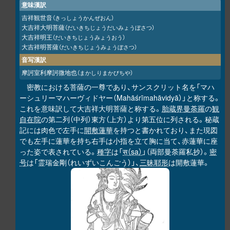
意味漢訳
吉祥観世音
（きっしょうかんぜおん）
大吉祥大明菩薩
（だいきちじょうだいみょうぼさつ）
大吉祥明王
（だいきちじょうみょうおう）
大吉祥明菩薩
（だいきちじょうみょうぼさつ）
音写漢訳
摩訶室利摩訶微地也
（まかしりまかびちや）
密教における菩薩の一尊であり、サンスクリット名を「マハ
ーシュリーマハーヴィドヤー（Mahāśrīmahāvidyā）」と称する。
これを意味訳して大吉祥大明菩薩と称する。
胎蔵界曼荼羅
の
観
自在院
の第二列（中列）東方（上方）より第五位に列される。秘蔵
記には肉色で左手に
開敷蓮華
を持つと書かれており、また現図
でも左手に蓮華を持ち右手は小指を立て胸に当て、赤蓮華に座
った姿で表されている。
種字
は「
स（sa）
」（両部曼荼羅私抄）。
密
号
は「霊瑞金剛（れいずいこんごう）」、
三昧耶形
は開敷蓮華。