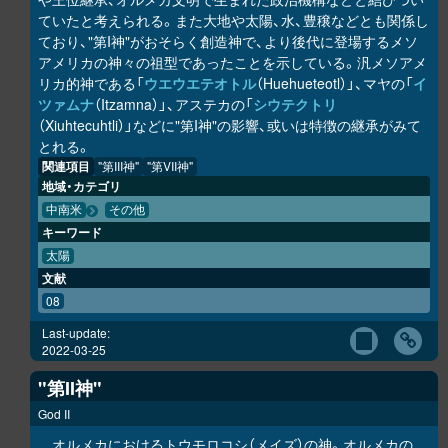
ていたと考えられる。また大地や太陽、水、豊穣などとも関係し
ており、"第I神"がおそらく創造神で、より後代に登場するメソ
アメリカの神々の祖型であったことを示している。汎メソアメ
リカ的神である「
ウエウエテオトル
（Huehueteotl）」、マヤの「
イ
ツァムナ
（Itzamna）」、アステカの「
シウテクトリ
（Xiuhtecuhtli）」などに"第I神"の影響、或いは特徴の継承がみて
とれる。
関連項目
"第III神"
"第VII神"
地域・カテゴリ
中南米
その他
キーワード
太陽
文献
08
Last-update:
2022-03-25
"第II神"
God II
オルメカにおけるトウモロコシ（メイズ）の神。オルメカの