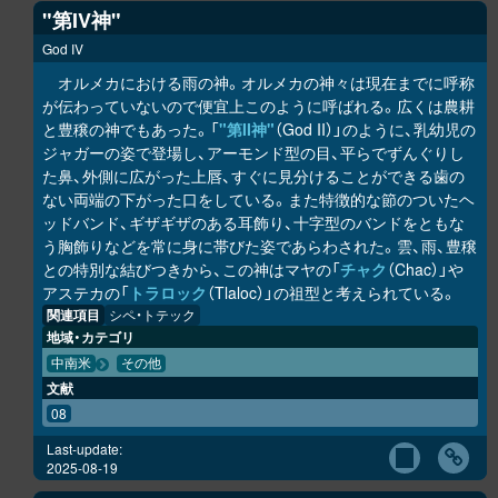
"第IV神"
God IV
オルメカにおける雨の神。オルメカの神々は現在までに呼称
が伝わっていないので便宜上このように呼ばれる。広くは農耕
と豊穣の神でもあった。「
"第II神"
（God II）」のように、乳幼児の
ジャガーの姿で登場し、アーモンド型の目、平らでずんぐりし
た鼻、外側に広がった上唇、すぐに見分けることができる歯の
ない両端の下がった口をしている。また特徴的な節のついたヘ
ッドバンド、ギザギザのある耳飾り、十字型のバンドをともな
う胸飾りなどを常に身に帯びた姿であらわされた。雲、雨、豊穣
との特別な結びつきから、この神はマヤの「
チャク
（Chac）」や
アステカの「
トラロック
（Tlaloc）」の祖型と考えられている。
関連項目
シペ・トテック
地域・カテゴリ
中南米
その他
文献
08
Last-update:
2025-08-19