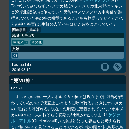
Totec）」のみならず、ワステカ族（メソアメリカ北東部のメキシ
コ湾岸北部沿いに住んでいた民族）やメソアメリカ中央部で崇
拝されていた春の神の祖型であることをも物語っている。これ
らの神と神官は、生贄の人間からはいだ皮をまとっていた。
関連項目
"第X神"
地域・カテゴリ
中南米
その他
文献
08
Last-update:
2016-02-16
"第VII神"
God VII
オルメカの神の一人。オルメカの神々は現在までに呼称が伝
わっていないので便宜上このように呼ばれる。ときにオルメカ
の「竜」とも呼ばれる。現在まだ明確に定義されていないオルメ
カの神々の一人。おそらく初期の「羽毛の蛇」、つまり「
ケツァ
ルコアトル
（Quetzalcoatl）」の原型となった存在だと考えられ
る。他の神々と見分けることはできるが、蛇の頭と体、鳥類の鳥