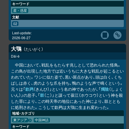
キーワード
星・惑星
文献
02
Last-update:
2026-06-27
大鶚
たいがく
Dài-è
中国において、戦乱をもたらす兆しとして恐れられた怪鳥。
この鳥が出現した地方では近いうちに大きな戦乱が起こるとい
われていた。ワシに似た姿で、黒い斑点があり、頭は白く、くち
ばしは赤く、虎のような爪を持ち、鴨のような声で鳴くという。
元々は「
欽䲹
（きんひ）」という名の神であったが、「
燭陰
（しょく
いん）」の息子、「
鼓
（こ）」と謀って葆江（ホウコウ）という神を殺
した罪により、この時天帝の地位にあった神により、鼓ととも
に処刑された。こうして欽䲹は大鶚に生まれ変わった。
地域・カテゴリ
東アジア
中国神話
キーワード