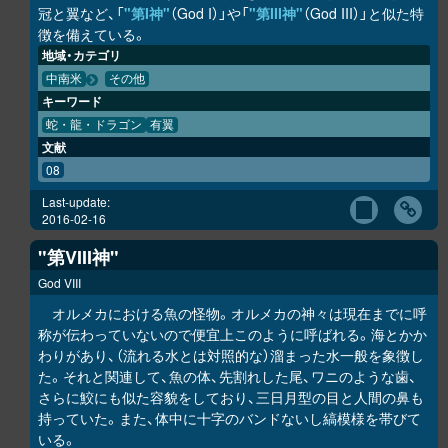
冠と翼など、「
"第I神"
（God I）」や「
"第III神"
（God III）」と似た特
徴を備えている。
地域・カテゴリ
中南米
その他
キーワード
蛇・龍・ドラゴン
有翼
文献
08
Last-update:
2016-02-16
"第VIII神"
God VIII
オルメカにおける魚の怪物。オルメカの神々は現在までに呼
称が伝わっていないので便宜上このように呼ばれる。海とかか
わりがあり、（流れる水とは対照的な）溜まった水一般を象徴し
た。それと関連して、魚の体、先割れした尾、ワニのような歯、
さらに鮫にも似た容貌をしており、三日月型の目と人間の鼻も
持っていた。また、体中に十字のバンドないし縞模様を帯びて
いる。