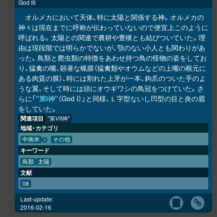
God III
オルメカにおいて天体、特に太陽と関係する神。オルメカの
神々は現在までに呼称が伝わっていないので便宜上このように
呼ばれる。太陽との関連で農耕や豊穣とも結びついていた。理
由は現段階では明らかでないが、顎のない小人とも関わりがあ
った。鳥類と爬虫類の特徴をあわせ持つ鳥の怪物の姿をしてお
り、猛禽の嘴、顕著な蝋膜（猛禽類やオウムなどの上嘴の根元に
ある肉質の膜）、時には割れた上牙が一本、鉤爪のついた手のよ
うな翼、そして時には頭にオウギワシの鳥冠をつけていた。さ
らに「
"第I神"
（God I）」と同様、Ｌ字型ないし凹型の目と炎の眉
をしていた。
関連項目
"第VII神"
地域・カテゴリ
中南米
その他
キーワード
鳥類
太陽
文献
08
Last-update:
2016-02-16