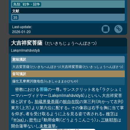
鳥類
戦争・闘争
文献
35
Last-update:
2026-01-20
大吉祥変菩薩
だいきちじょうへんぼさつ
Lakṣmīmahāvidyā
意味漢訳
大吉変菩薩
大吉祥変菩薩
（だいきちへんぼさつ）
（だいきっしょうへんぼさつ）
音写漢訳
攞乞叉摩摩訶微地也
（らきしゃままかびちや）
密教における
菩薩
の一尊。サンスクリット名を「ラクシュミ
ーマハーヴィドヤー（Lakṣmīmahāvidyā）」といい、大吉祥変菩
薩と訳する。
胎蔵界曼荼羅
の
観自在院
の第三列（向かって左列）
東方（上方）より第六位に配する。その像容は右手を胸に当て掌
を仰ぎ、者を受け取るように上を見る姿で表される。
種字
は
「
स（sa）
」、
密号
は「動用金剛（どうようこんごう）」、
三昧耶形
は
開合蓮華ないし
未敷蓮華
。