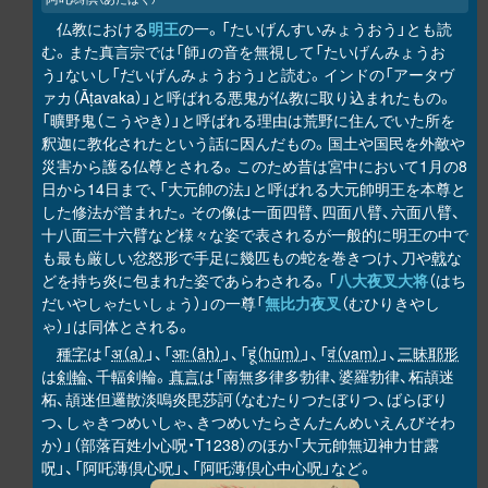
仏教における
明王
の一。「たいげんすいみょうおう」とも読
む。また真言宗では「師」の音を無視して「たいげんみょうお
う」ないし「だいげんみょうおう」と読む。インドの「アータヴ
ァカ（Āṭavaka）」と呼ばれる悪鬼が仏教に取り込まれたもの。
「曠野鬼（こうやき）」と呼ばれる理由は荒野に住んでいた所を
釈迦に教化されたという話に因んだもの。国土や国民を外敵や
災害から護る仏尊とされる。このため昔は宮中において1月の8
日から14日まで、「大元帥の法」と呼ばれる大元帥明王を本尊と
した修法が営まれた。その像は一面四臂、四面八臂、六面八臂、
十八面三十六臂など様々な姿で表されるが一般的に明王の中で
も最も厳しい忿怒形で手足に幾匹もの蛇を巻きつけ、刀や
戟
な
どを持ち炎に包まれた姿であらわされる。「
八大夜叉大将
（はち
だいやしゃたいしょう）」の一尊「
無比力夜叉
（むひりきやし
ゃ）」は同体とされる。
種字
は「
अ（a）
」、「
आः（āḥ）
」、「
हूं（hūṃ）
」、「
वं（vaṃ）
」、
三昧耶形
は
剣輪
、千輻剣輪。
真言
は「南無多律多勃律、婆羅勃律、柘頡迷
柘、頡迷但邏散淡嗚炎毘莎訶（なむたりつたぼりつ、ばらぼり
つ、しゃきつめいしゃ、きつめいたらさんたんめいえんびそわ
か）」（部落百姓小心呪・T1238）のほか「大元帥無辺神力甘露
呪」、「阿吒薄倶心呪」、「阿吒薄倶心中心呪」など。