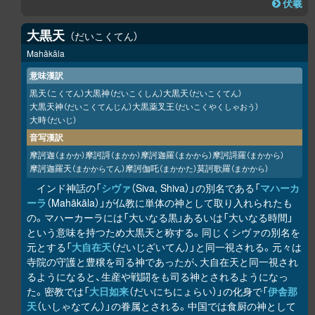
伏羲
大黒天
だいこくてん
Mahākāla
意味漢訳
黒天
大黒神
大黒天
（こくてん）
（だいこくしん）
（だいこくてん）
大黒天神
大黒薬叉王
（だいこくてんじん）
（だいこくやくしゃおう）
大時
（だいじ）
音写漢訳
摩訶迦
摩訶謌
摩訶迦羅
摩訶謌羅
（まかか）
（まかか）
（まかから）
（まかから）
摩訶迦羅天
摩訶伽吒
莫訶歌羅
（まかからてん）
（まかかた）
（まかから）
インド神話の「
シヴァ
（Siva, Shiva）」の別名である「
マハーカ
ーラ
（Mahākāla）」が仏教に単体の神として取り入れられたも
の。マハーカーラには「大いなる黒」あるいは「大いなる時間」
という意味を持つため大黒天と称する。同じくシヴァの別名を
元とする「
大自在天
（だいじざいてん）」と同一視される。元々は
寺院の守護と豊穣を司る神であったが、大自在天と同一視され
るようになると、生産や戦闘をも司る神とされるようになっ
た。密教では「
大日如来
（だいにちにょらい）」の化身で「
伊舎那
天
（いしゃなてん）」の眷属とされる。中国では食厨の神として