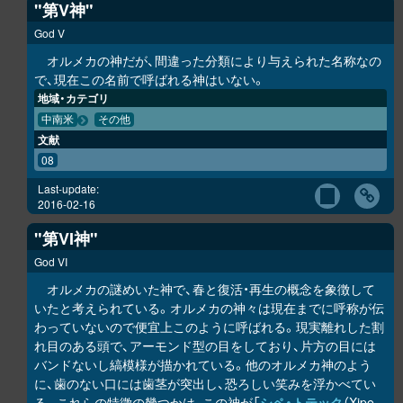
"第V神"
God V
オルメカの神だが、間違った分類により与えられた名称なの
で、現在この名前で呼ばれる神はいない。
地域・カテゴリ
中南米
その他
文献
08
Last-update:
2016-02-16
"第VI神"
God VI
オルメカの謎めいた神で、春と復活・再生の概念を象徴して
いたと考えられている。オルメカの神々は現在までに呼称が伝
わっていないので便宜上このように呼ばれる。現実離れした割
れ目のある頭で、アーモンド型の目をしており、片方の目には
バンドないし縞模様が描かれている。他のオルメカ神のよう
に、歯のない口には歯茎が突出し、恐ろしい笑みを浮かべてい
る。これらの特徴の幾つかは、この神が「
シペ・トテック
（Xipe