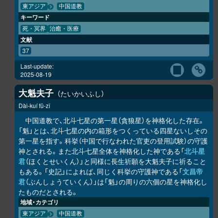
東アジア
中国道教
キーワード
死・冥界
治癒・医療
文献
37
Last-update:
2025-08-19
大魁夫子
たいかいふし
Dài-kuí fū-zǐ
中国道教で、北斗七星の第一星（貪狼星）を神格化した存在。
「魁」とは、北斗七星の内の箱形をつくっている四星ないしその
第一星を指す。科挙（中国で行なわれた官吏の登用試験）の守護
神とされる。また北斗七星全体を神格化した神である「
北斗星
君
（ほくとせいくん）」と同様に長生祈願を大魁夫子に祈ること
もある。「史記」によれば、同じく科挙の守護神である「
文昌帝
君
（ぶんしょうていくん）」は「魁」の周りの六個の星を神格化し
たものだとされる。
地域・カテゴリ
東アジア
中国道教