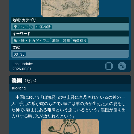
地域・カテゴリ
東アジア
中国神話
キーワード
亀・蛙・トカゲ・ワニ
湖沼・河川
画像有り
文献
03
35
Last-update:
2026-02-01
圍
だい
𧕛
Tuó-tōng
中国において「
山海経
」の
中山経
に言及されているの神の一
人。手足の爪が虎のもので、頭には羊の角が生えた人の姿をし
た神で、驕山にある雎漳という淵にいるという。
圍が淵を出
𧕛
入りする時、光が放たれるという。