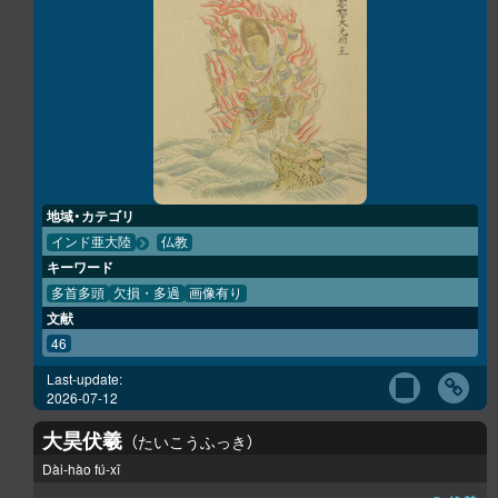
地域・カテゴリ
インド亜大陸
仏教
キーワード
多首多頭
欠損・多過
画像有り
文献
46
Last-update:
2026-07-12
大昊伏羲
たいこうふっき
Dài-hào fú-xī