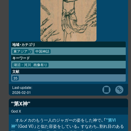
地域・カテゴリ
東アジア
中国神話
キーワード
湖沼・河川
画像有り
文献
35
Last-update:
2026-02-01
"第X神"
God X
オルメカのもう一人のジャガーの姿をした神で、「
"第VI
神"
（God VI）」と似た容姿をしている。すなわち、割れ目のある