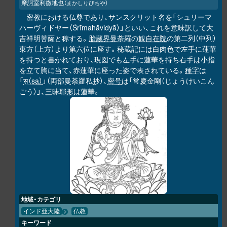
摩訶室利微地也
（まかしりびちや）
密教における仏尊であり、サンスクリット名を「シュリーマ
ハーヴィドヤー（Śrīmahāvidyā）」といい、これを意味訳して大
吉祥明菩薩と称する。
胎蔵界曼荼羅
の
観自在院
の第二列（中列）
東方（上方）より第六位に座す。秘蔵記には白肉色で左手に蓮華
を持つと書かれており、現図でも左手に蓮華を持ち右手は小指
を立て胸に当て、赤蓮華に座った姿で表されている。
種字
は
「
स（sa）
」（両部曼荼羅私抄）、
密号
は「常慶金剛（じょうけいこん
ごう）」、
三昧耶形
は蓮華。
地域・カテゴリ
インド亜大陸
仏教
キーワード