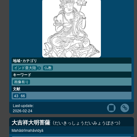
地域・カテゴリ
インド亜大陸
仏教
キーワード
画像有り
文献
43
66
Last-update:
2026-02-24
大吉祥大明菩薩
だいきっしょうだいみょうぼさつ
Mahāśrīmahāvidyā