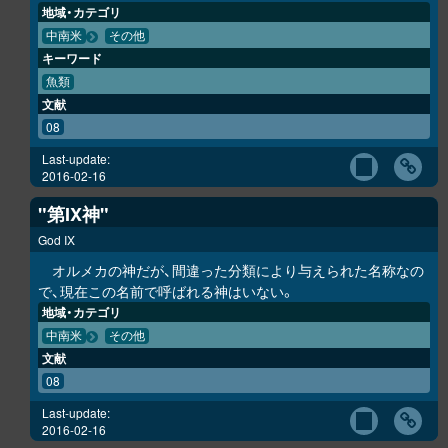
地域・カテゴリ
中南米
その他
キーワード
魚類
文献
08
Last-update:
2016-02-16
"第IX神"
God IX
オルメカの神だが、間違った分類により与えられた名称なの
で、現在この名前で呼ばれる神はいない。
地域・カテゴリ
中南米
その他
文献
08
Last-update:
2016-02-16