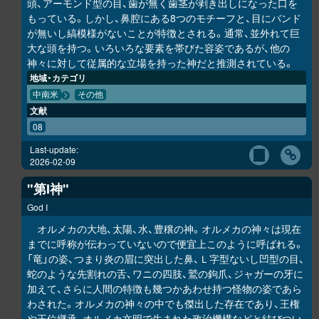
頭、アーモンド型の目、歯が無く歯茎が剥き出しになった口を
もっている。しかし、鼻腔にある8つのモチーフと、目にバンド
が無いし縞模様がないことが特徴とされる。通常、並外れて巨
大な頭を持つ。いろいろな要素を帯びた容姿であるが、他の
神々に対して従属的な立場を持った神だと推測されている。
地域・カテゴリ
中南米
その他
文献
08
Last-update:
2026-02-09
"第I神"
God I
オルメカの大地、太陽、水、豊穣の神。オルメカの神々は現在
までに呼称が伝わっていないので便宜上このように呼ばれる。
「竜」の姿、つまり炎の眉に突出した鼻、Ｌ字型ないし凹型の目、
蛇のような先割れの舌、ワニの四肢、鷲の鉤爪、ジャガーの牙に
加えて、さらに人間の特徴も幾つかあわせ持つ怪物の姿であら
わされた。オルメカの神々の中でも傑出した存在であり、王権
や王位継承、オルメカ文明で生まれた政治機構などと結びつい