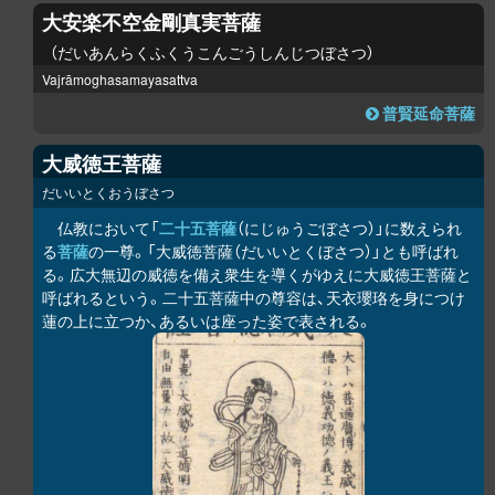
大安楽不空金剛真実菩薩
だいあんらくふくうこんごうしんじつぼさつ
Vajrāmoghasamayasattva
普賢延命菩薩
大威徳王菩薩
だいいとくおうぼさつ
仏教において「
二十五菩薩
（にじゅうごぼさつ）」に数えられ
る
菩薩
の一尊。「大威徳菩薩（だいいとくぼさつ）」とも呼ばれ
る。広大無辺の威徳を備え衆生を導くがゆえに大威徳王菩薩と
呼ばれるという。二十五菩薩中の尊容は、天衣瓔珞を身につけ
蓮の上に立つか、あるいは座った姿で表される。