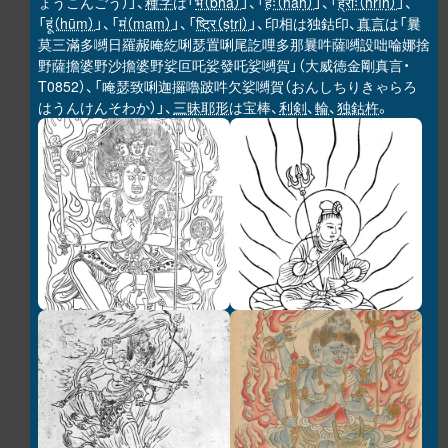
ょうこんごう）」、
種字
は「
भ（bha）
」、「
हः（haḥ）
」、「
ह्रीः（hrīḥ）
」、
「
हूं（hūṃ）
」、「
मं（maṃ）
」、「
ष्ट्रि（ṣṭri）
」、印相は独鈷印、
真言
は「曩
莫三滿多嚩日羅赧唵紇唎瑟置唎尾訖哩多那曩吽薩嚩設咄㖮娜捨
野薩擔婆野沙擔婆野娑叵吒娑發吒娑嚩賀」（大威徳金剛真言・
T0852）、「唵瑟致唎迦攞嚕跛吽欠娑嚩賀（おんしちりきゃらろ
はうんけんそわか）」、
三昧耶形
は宝棒、
利剣
、
輪
、
独鈷杵
。