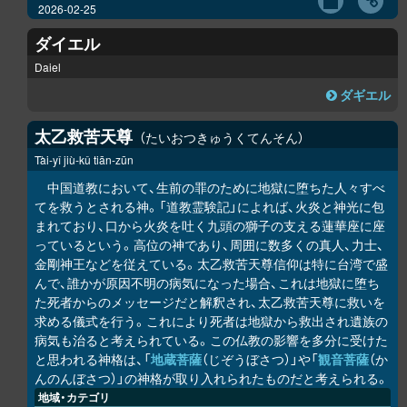
2026-02-25
ダイエル
Daiel
ダギエル
太乙救苦天尊
たいおつきゅうくてんそん
Tài-yǐ jiù-kǔ tiān-zūn
中国道教において、生前の罪のために地獄に堕ちた人々すべ
てを救うとされる神。「道教霊験記」によれば、火炎と神光に包
まれており、口から火炎を吐く九頭の獅子の支える蓮華座に座
っているという。高位の神であり、周囲に数多くの真人、力士、
金剛神王などを従えている。太乙救苦天尊信仰は特に台湾で盛
んで、誰かが原因不明の病気になった場合、これは地獄に堕ち
た死者からのメッセージだと解釈され、太乙救苦天尊に救いを
求める儀式を行う。これにより死者は地獄から救出され遺族の
病気も治ると考えられている。この仏教の影響を多分に受けた
と思われる神格は、「
地蔵菩薩
（じぞうぼさつ）」や「
観音菩薩
（か
んのんぼさつ）」の神格が取り入れられたものだと考えられる。
地域・カテゴリ