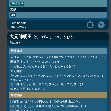
画像有り
文献
43
Last-update:
2026-02-22
大元帥明王
だいげんすいみょうおう
Āṭavaka
意味漢訳
広野鬼
曠野鬼
曠野鬼人大将
（こうやき）
（こうやき）
（こうやきじんたいしょう）
曠野鬼神大将
（こうやきじんたいしょう）
大元明王
（たいげんみょうおう・だいげんみょうおう）
大元帥明王
（たいげんみょうおう・だいげんみょうおう・たいげんすいみょうおう・だいげ
んすいみょうおう）
無比身
無比夜叉
無比力
（むひしん）
（むひやしゃ）
（むひりき）
無比力夜叉
（むひりきやしゃ）
音写漢訳
阿駄婆
阿吒婆拘
阿吒薄倶
（あだば）
（あたばく）
（あたばく）
阿吒簿倶
阿吒嚩迦
阿吒縛迦
（あたばく）
（あたばか）
（あたばか）
阿吒嚩倶
（あたばく）