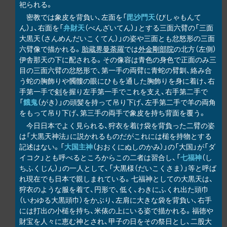
祀られる。
密教では象皮を背負い、左面を「
毘沙門天
（びしゃもんて
ん）」、右面を「
弁財天
（べんざいてん）」とする三面六臂の「三面
大黒天（さんめんだいこくてん）」の姿や三面とも忿怒形の三面
六臂像で描かれる。
胎蔵界曼荼羅
では
外金剛部院
の北方（左側）
伊舎那天の下に配される。その像容は青色の身色で正面のみ三
目の三面六臂の忿怒形で、第一手の両臂に青蛇の臂釧、絡み合
う蛇の胸飾りや髑髏の眼にひもを通した胸飾りを身に着け、右
手第一手で
剣
を握り左手第一手でこれを支え、右手第二手で
「
餓鬼
（がき）」の頭髪を持って吊り下げ、左手第二手で羊の両角
をもって吊り下げ、第三手の両手で象皮を持ち背面を覆う。
今日日本でよく見られる、狩衣を着け袋を背負った二臂の姿
は「大黒天神法」に説かれるものだがこれには槌を持物とする
記述はない。「
大国主神
（おおくにぬしのかみ）」の「大国」が「ダ
イコク」とも呼べるところからこの二者は習合し、「
七福神
（し
ちふくじん）」の一人として、「大黒様（だいこくさま）」等と呼ば
れ現在でも日本で親しまれている。七福神としての大黒天は、
狩衣のような服を着て、円形で、低く、わきにふくれ出た頭巾
（いわゆる大黒頭巾）をかぶり、左肩に大きな袋を背負い、右手
には打出の小槌を持ち、米俵の上にいる姿で描かれる。福徳や
財宝を人々に恵む神とされ、甲子の日をその祭日とし、二股大