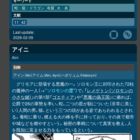
キーワード
蛇・龍・ドラゴン
有翼
火・炎
文献
11
42
Last-update:
2026-02-09
アイニ
Aini
別称
アイン
アイム
ハボリュム
（Ain）
（Aim, Aym）
（Haborym）
グリモアに登場する悪魔の一。ソロモン王に封印された72柱
の魔神の一人（→
"ソロモンの霊"
）で、「
レメゲトン（ソロモンの
小さな鍵）
」の第1部「
ゴエティア
」や「
悪魔の偽王国
」に拠れば、
公爵で26の軍勢を率い、蛇、二つの星が額についた（非常に美し
い）人間の男、猫、という三つの頭がある姿であらわれるとされ
る。毒蛇に乗り、燃える火の棒を手に持っており、その炎で都市
や城などを燃やすという。秘密の事柄について真実を教え、人
を既知に富ませる力をもっているという。