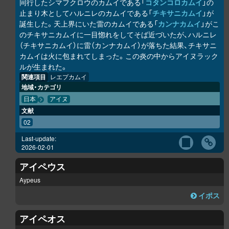
同行したシマフクロウのカムイである「
コタンコ
ロ
カムイ
」の
止まり木としてハルニレのカムイである「
チキサニカムイ
」が
誕生した。天上界にいた雷のカムイである「
カンナカムイ
」がこ
のチキサニカムイに一目惚れをしてそば近づいたが、ハルニレ
（チキサニカムイ）に雷（カンナカムイ）が落ちた結果、チキサニ
カムイは火に包まれてしまった。この炎の中からアイヌラック
ル
が生まれた。
関連項目
レエプカムイ
地域・カテゴリ
日本
アイヌ
文献
02
Last-update:
2026-02-01
アイペウス
Aypeus
イポス
アイペオス