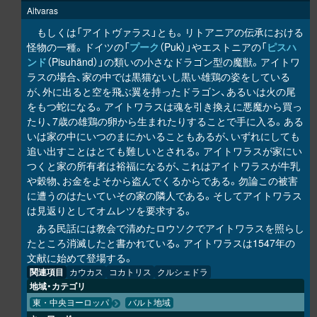
Aitvaras
もしくは「アイトヴァラス」とも。リトアニアの伝承における
怪物の一種。ドイツの「
プーク
（Puk）」やエストニアの「
ピスハ
ンド
（Pisuhänd）」の類いの小さなドラゴン型の魔獣。アイトワ
ラスの場合、家の中では黒猫ないし黒い雄鶏の姿をしている
が、外に出ると空を飛ぶ翼を持ったドラゴン、あるいは火の尾
をもつ蛇になる。アイトワラスは魂を引き換えに悪魔から買っ
たり、7歳の雄鶏の卵から生まれたりすることで手に入る。ある
いは家の中にいつのまにかいることもあるが、いずれにしても
追い出すことはとても難しいとされる。アイトワラスが家にい
つくと家の所有者は裕福になるが、これはアイトワラスが牛乳
や穀物、お金をよそから盗んでくるからである。勿論この被害
に遭うのはたいていその家の隣人である。そしてアイトワラス
は見返りとしてオムレツを要求する。
ある民話には教会で清めたロウソクでアイトワラスを照らし
たところ消滅したと書かれている。アイトワラスは1547年の
文献に始めて登場する。
関連項目
カウカス
コカトリス
クルシェドラ
地域・カテゴリ
東・中央ヨーロッパ
バルト地域