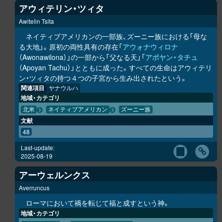
アウィテリン・ツィタ
Awitelin Tsita
ネイティブアメリカンの一部族、ズーニー族における「母な
る大地」。原初の両性具有の存在「
アウォナウィロナ
（Awonawilona）」の一部から「父なる天」「
アポヤン・タチュ
（Apoyan Tachu）」とともに成った。すべての生命はアウィテリ
ン・ツィタの持つ４つの子宮から生み出されたという。
関連項目
ヤナウルハ
地域・カテゴリ
北米
ネイティブアメリカン
ズーニー族
文献
48
Last-update:
2025-08-19
アーウェルンクス
Averruncus
ローマにおいて禍を転じて福と成すという神。
地域・カテゴリ