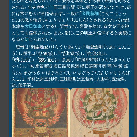
たものと考えられている。愛欲を本体とする神で敬愛を司ると
される。全身赤色で一面三目六臂、頭に獅子の冠をいただき、顔
には常に怒りの相を表わす。一般に「
金剛薩埵
（こんごうさっ
た）」の教令輪身（きょうりょうりんじん）とされる（ひいては総
本地を
大日如来
とする）。近世では、恋愛を助け、遊女を守る神
としても信仰された。また、俗に、この明王を信仰すると美貌に
なると信じられていた。
密号
は「離楽離愛（りらくりあい）」、「離愛金剛（りあいこんご
う）」、
種字
は「
हूं（hūṃ）
」、「
ह्हूं（hhūṃ）
」、「
होः（hoḥ）
」、
「
ह्रीः（hrīḥ）
」、「
ज्जः（jjaḥ）
」、
真言
は「吽擿枳吽弱（うんだぎうんじ
ゃく）」、「唵 摩賀囉誐 嚩日路瑟抳灑 嚩日羅薩埵嚩 弱 吽 鍐 穀
（おん まからぎゃ ばざろさだしゃ ばざらさだば じゃくうんば
んこ）」、印相は外五鈷印、
三昧耶形
は
五鈷杵
、人形杵、
五鈷鉤
、
箭、師子冠。