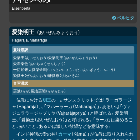
アイゼンベルタ
Eisenberta
ベルヒタ
愛染明王
あいぜんみょうおう
Rāgarāja, Mahārāga
意味漢訳
愛染王
愛染明王
（あいぜんおう）
（あいぜんみょうおう）
愛着染色
（あいちゃくせんしょく）
一切如来大愛楽金剛
（いっさいにょらいだいあいぎょうこんごう）
染愛王
離愛尊
（ぜんあいおう）
（りあいそん）
音写漢訳
羅誐
羅誐羅闍
（らが）
（らがらじゃ）
仏教における
明王
の一。サンスクリットでは「ラーガラージ
ャ（Rāgarāja）」、「マハーラーガ（Mahārāga）」、あるいは「ヴァ
ジュララージャプリヤ（Vajrarājapriya）」と呼ばれる。愛染明
王、「愛染王（あいぜんおう）」と呼ばれる。「ラーガ」は染めるこ
と、赤いこと、あるいは激しい欲望などを意味する。
インド神話の愛の神「
カーマ
（Kāma）」が仏教に取り入れられ