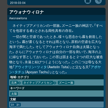
2018-03-04
アウォナウィロナ
Awonawilona
ネイティブアメリカンの一部族、ズーニー族の神話で、「すべ
てを包容する者」とされる両性具有の存在。
一切が闇と空虚であったとき、様々な思念から霧を創造した
という。霧が濃くなるとそれは雨となり、原初の空虚を広大な
海洋で満たした。そしてアウォナウィロナ自身は太陽となっ
た。さらにアウォナウィロナは自分の一部を剥いで、海洋の上
に緑なす苔としておいた。この苔は固まると２つの巨大な被造
物となり、永遠と結びつくようになった。この二つは母なる大
地「
アウィテリン・ツィタ
（Awitelin Tsita）」と父なる天「
アポヤ
ン・タチュ
（Apoyan Tachu）」となった。
地域・カテゴリ
北米
ネイティブアメリカン
ズーニー族
キーワード
太陽
文献
01
31