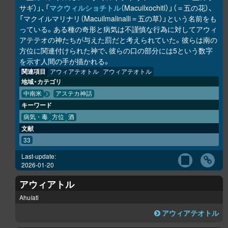
サギ）」、「
マクウィルショチトル
（Macuilxochitl）」（＝五の花）、
「マクイルマリナリ（Macuilmalinalli＝五の草）」という名前をも
っている。ある種の奇形と病気は不謹慎な行為に対してアウィ
アテテオの神たちが与えた罰だと考えられていた。彼らは南の
方位に関連付けられた神で、彼らの口の部分には5という数字
を示す人間の手が描かれる。
関連項目
アウィアテオトル
アウィアテオトル
地域・カテゴリ
中南米
アステカ神話
キーワード
病気・毒
方位
酒
文献
33
Last-update:
2026-01-20
アウィアトル
Ahuíatl
アウィアテオトル