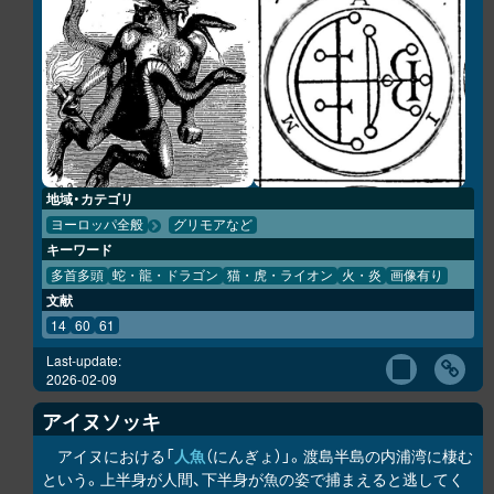
地域・カテゴリ
ヨーロッパ全般
グリモアなど
キーワード
多首多頭
蛇・龍・ドラゴン
猫・虎・ライオン
火・炎
画像有り
文献
14
60
61
Last-update:
2026-02-09
アイヌソッキ
アイヌにおける「
人魚
（にんぎょ）」。渡島半島の内浦湾に棲む
という。上半身が人間、下半身が魚の姿で捕まえると逃してく