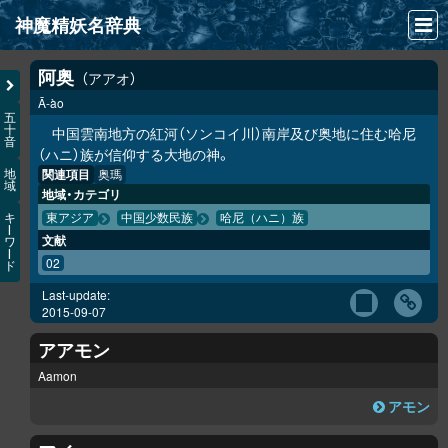
神魔精妖名辞典
NEWS
阿奥
アアオ
Ā-ào
INFO
五
十
中国雲南地方の紅河（ソンコイ川）南岸及び奥地に住む哈尼
音
文献
（ハニ）族が信仰する大地の神。
関連項目
奥瑪
地
域
検索
地域・カテゴリ
キ
東アジア
中国少数民族
哈尼（ハニ）族
凖項目
ー
文献
ワ
ー
02
ド
画像資料便覧
Last-update:
LINK
2015-09-07
アアモン
Aamon
アモン