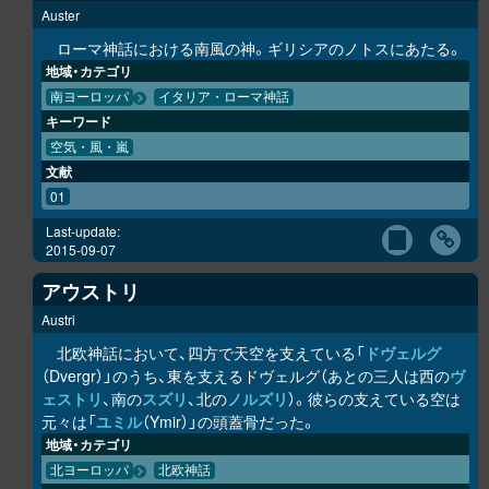
Auster
ローマ神話における南風の神。ギリシアのノトスにあたる。
地域・カテゴリ
南ヨーロッパ
イタリア・ローマ神話
キーワード
空気・風・嵐
文献
01
Last-update:
2015-09-07
アウストリ
Austri
北欧神話において、四方で天空を支えている「
ドヴェルグ
（Dvergr）」のうち、東を支えるドヴェルグ（あとの三人は西の
ヴ
ェストリ
、南の
スズリ
、北の
ノルズリ
）。彼らの支えている空は
元々は「
ユミル
（Ymir）」の頭蓋骨だった。
地域・カテゴリ
北ヨーロッパ
北欧神話