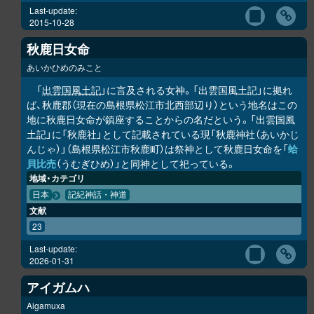
Last-update:
2015-10-28
秋鹿日女命
あいかひめのみこと
「
出雲国風土記
」に言及される女神。「出雲国風土記」に拠れ
ば、秋鹿郡（現在の島根県松江市北西部辺り）という地名はこの
地に秋鹿日女命が鎮座することからの名だという。「出雲国風
土記」に「秋鹿社」として記載されている現「秋鹿神社（あいかじ
んじゃ）」（島根県松江市秋鹿町）は祭神として秋鹿日女命を「
蛤
貝比売
（うむぎひめ）」と同神として祀っている。
地域・カテゴリ
日本
記紀神話・神道
文献
23
Last-update:
2026-01-31
アイガムハ
Aigamuxa