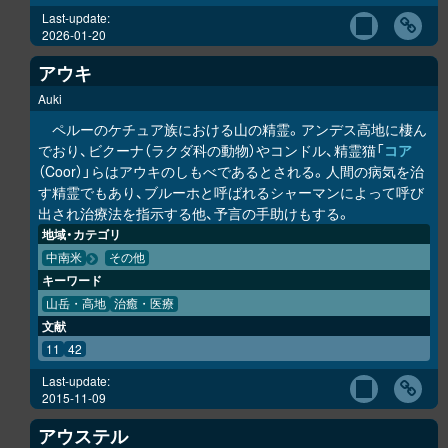
Last-update:
2026-01-20
アウキ
Auki
ペルーのケチュア族における山の精霊。アンデス高地に棲ん
でおり、ビクーナ（ラクダ科の動物）やコンドル、精霊猫「
コア
（Coor）」らはアウキのしもべであるとされる。人間の病気を治
す精霊でもあり、ブルーホと呼ばれるシャーマンによって呼び
出され治療法を指示する他、予言の手助けもする。
地域・カテゴリ
中南米
その他
キーワード
山岳・高地
治癒・医療
文献
11
42
Last-update:
2015-11-09
アウステル