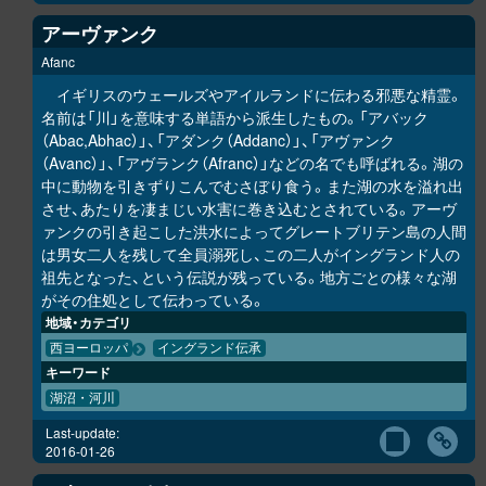
アーヴァンク
Afanc
イギリスのウェールズやアイルランドに伝わる邪悪な精霊。
名前は「川」を意味する単語から派生したもの。「アバック
（Abac,Abhac）」、「アダンク（Addanc）」、「アヴァンク
（Avanc）」、「アヴランク（Afranc）」などの名でも呼ばれる。湖の
中に動物を引きずりこんでむさぼり食う。また湖の水を溢れ出
させ、あたりを凄まじい水害に巻き込むとされている。アーヴ
ァンクの引き起こした洪水によってグレートブリテン島の人間
は男女二人を残して全員溺死し、この二人がイングランド人の
祖先となった、という伝説が残っている。地方ごとの様々な湖
がその住処として伝わっている。
地域・カテゴリ
西ヨーロッパ
イングランド伝承
キーワード
湖沼・河川
Last-update:
2016-01-26