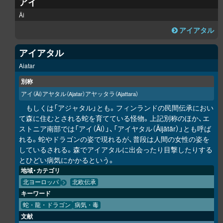
アイ
Äi
アイアタル
アイアタル
Aiatar
別称
アイ
アヤタル
アヤッタラ
（Äi）
（Ajatar）
（Ajattara）
もしくは「アジャタル」とも。フィンランドの民間伝承におい
て森に住むとされる蛇を育てている怪物。上記別称のほか、エ
ストニア南部では「アイ（Äi）」、「アイヤタル（Äijätär）」とも呼ば
れる。蛇やドラゴンの姿で現れるが、普段は人間の女性の姿を
しているされる。森でアイアタルに出会ったり目撃したりする
とひどい病気にかかるという。
地域・カテゴリ
北ヨーロッパ
北欧伝承
キーワード
蛇・龍・ドラゴン
病気・毒
文献