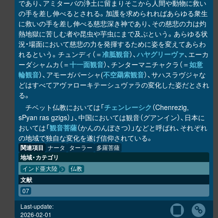
であり、アミターバの浄土に留まりそこから人間や動物に救い
の手を差し伸べるとされる。加護を求められればあらゆる衆生
に救いの手を差し伸べる慈悲深き神であり、その慈悲の力は灼
熱地獄に苦しむ者や昆虫や芋虫にまで及ぶという。あらゆる状
況・場面において慈悲の力を発揮するために姿を変えてあらわ
れるという。チュンディ（＝
准胝観音
）、
ハヤグリーヴァ
、エーカ
ーダシャムカ（＝
十一面観音
）、チンターマニチャクラ（＝
如意
輪観音
）、アモーガパーシャ(
不空羂索観音
）、サハスラヴジャな
どはすべてアヴァローキテーシュヴァラの変化した姿だとされ
る。
チベット仏教においては「
チェンレーシク
（Chenrezig,
sPyan ras gzigs）」、中国においては観音（グアンイン）、日本に
おいては「
観音菩薩
（かんのんぼさつ）」などと呼ばれ、それぞれ
の地域で独自な変化を遂げ信仰されている。
関連項目
ナータ
ターラー
多羅菩薩
地域・カテゴリ
インド亜大陸
仏教
文献
07
Last-update:
2026-02-01