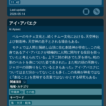
11
42
Last-update:
2026-05-14
アイ・アパエク
Ai Apaec
ペルーのモチェ文化と、続くチムー文化における、天空神お
よび創造神。天空神の息子とされる場合もある。
モチェでは人間と隔絶し山頂に住む創造神が存在し、この化
身であるアイ・アパエクが積極的に人間に関与する役目を担っ
ていたと考えられている。上下二対の剥きでた牙を持ち、蛇の
形のベルトを身につけた姿で表された。また蛇の頭の耳飾り、
ジャガーの頭飾りをしているときもあった。アイ・アパエクに
ついてはまだ分かってないことも多く、この名称が神名ではな
く「創ること」を意味する言葉ではないかとする研究もある。
関連項目
シ
地域・カテゴリ
中南米
その他
キーワード
海・大洋・航海