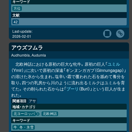
キーワード
方位
文献
42
Last-update:
2026-02-01
アウズフムラ
Audhumbla, Audumla
北欧神話における原初の巨大な牝牛。原初の巨人「
ユミル
（Ymir）」に次いで原初の深遠「ギンヌンガガプ（Ginnungagap）」
の溶けた氷から生まれ、塩辛い霜で覆われた石を舐めて養分を
取り、四つの乳房から川のように流れ出るミルクはユミルを育
てた。その削られた石からは「
ブーリ
（Buri）」という巨人が生ま
れた。
関連項目
アサ
地域・カテゴリ
北ヨーロッパ
北欧神話
キーワード
牛
冬・氷雪