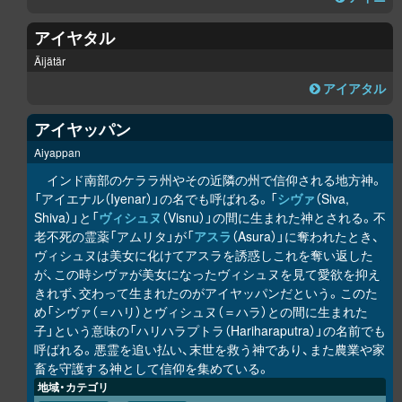
アイヤタル
Äijätär
アイアタル
アイヤッパン
Aiyappan
インド南部のケララ州やその近隣の州で信仰される地方神。
「アイエナル（Iyenar）」の名でも呼ばれる。「
シヴァ
（Siva,
Shiva）」と「
ヴィシュヌ
（Visnu）」の間に生まれた神とされる。不
老不死の霊薬「アムリタ」が「
アスラ
（Asura）」に奪われたとき、
ヴィシュヌは美女に化けてアスラを誘惑しこれを奪い返した
が、この時シヴァが美女になったヴィシュヌを見て愛欲を抑え
きれず、交わって生まれたのがアイヤッパンだという。このた
め「シヴァ（＝ハリ）とヴィシュヌ（＝ハラ）との間に生まれた
子」という意味の「ハリハラプトラ（Hariharaputra）」の名前でも
呼ばれる。悪霊を追い払い、末世を救う神であり、また農業や家
畜を守護する神として信仰を集めている。
地域・カテゴリ