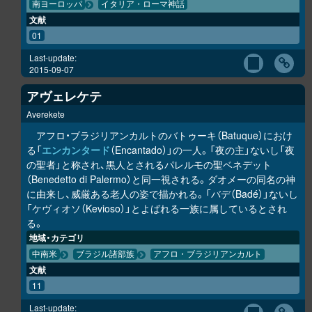
南ヨーロッパ
イタリア・ローマ神話
文献
01
Last-update:
2015-09-07
アヴェレケテ
Averekete
アフロ・ブラジリアンカルトのバトゥーキ（Batuque）におけ
る「
エンカンタード
（Encantado）」の一人。「夜の主」ないし「夜
の聖者」と称され、黒人とされるパレルモの聖ベネデット
（Benedetto di Palermo）と同一視される。ダオメーの同名の神
に由来し、威厳ある老人の姿で描かれる。「バデ（Badé）」ないし
「ケヴィオソ（Kevioso）」とよばれる一族に属しているとされ
る。
地域・カテゴリ
中南米
ブラジル諸部族
アフロ・ブラジリアンカルト
文献
11
Last-update: