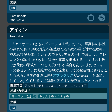
文献
08
Last-update:
2016-01-26
アイオン
Aeon, Æon
「アイオーン」とも。グノーシス主義において、至高神の神性
の顕れであり、神の最初の被造物たる高次の霊に対する総称。
神の思想が実体化したものであり、男女の一組で流出し、「プレ
ロマ（永遠の世界）あるいは神の充満を形成する」。キリスト教
では天使の階級の一つして扱われる場合もある。またセフィロ
トの各セフィラに照応する神の流出としての被造物とされるこ
ともある。世界の創造以来「
アブラクサス
（Abraxas）」を筆頭と
して、少なくて8、多くて365のアイオンが存在したとされる。
関連項目
アカモト
デミウルゴス
ピスティス・ソフィア
地域・カテゴリ
ヨーロッパ全般
キリスト教・ユダヤ教
文献
13