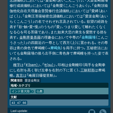
念誦儀軌」においては「愛金剛（あいこんごう）」、「大楽金剛薩埵
修行成就儀軌」においては「金剛愛（こんごうあい）」、「金剛頂瑜
伽他化自在天理趣会普賢修行念誦儀軌」においては「愛縛（あい
ばく）」、「金剛王菩薩秘密念誦儀軌」においては「愛楽金剛（あい
らくこんごう）」の名でそれぞれ言及されている。欲望の経路を
表す「欲・触・愛・慢」のうちの「愛」、つまり愛して離れたくなく
なる心を司る菩薩であり、また如来大悲の衆生を愛愍する徳を
表す。
金剛界曼荼羅
の理趣会において中尊の「
金剛薩埵
（こんご
うさった）」の四親近の一尊として西方（上）に置かれる。その尊
容は青の身色で摩竭幢（→
摩竭魚
）を両手に持つ。五秘密法にお
いても金剛薩埵の後ろ左手側に青色身で摩竭幢を持った姿で表
される。
種字
は「
बं（baṃ）
」、「
सु（su）
」、印相は金剛幢印（両手を金剛拳
にし右肘を高く挙げ左拳を右肘の下に置く）、
三昧耶形
は摩竭
幢。
真言
は「唵羅日囉儗里斛」。
関連項目
愛楽金剛女
地域・カテゴリ
インド亜大陸
仏教
文献
43
47
66
Last-update: