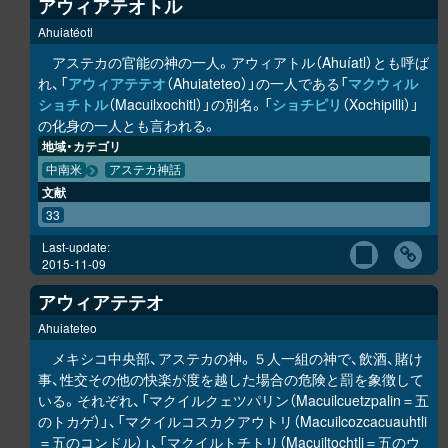
アウィアテオトル
Ahuiatéotl
アステカの官能の神の一人。アウィアトル（Ahuíatl）とも呼ば
れ、「
アウィアテテオ
（Ahuiateteo）」の一人である「
マクウィル
ショチトル
（Macuilxochitl）」の別名。「
ショチピリ
（Xochipilli）」
の化身の一人とも言われる。
地域・カテゴリ
中南米
アステカ神話
文献
33
Last-update:
2015-11-09
アウィアテテオ
Ahuiateteo
メキシコ中央部、アステカの神。５人一組の神で、飲酒、賭け
事、性交その他の快楽が度を越した場合の危険と罰を象徴して
いる。それぞれ、「マクイルクェツパリン（Macuilcuetzpalin＝五
のトカゲ）」、「マクイルコスカクアウトリ（Macuilcozcacuauhtli
＝五のコンドル）」、「マクイルトチトリ（Macuiltochtli＝五のウ