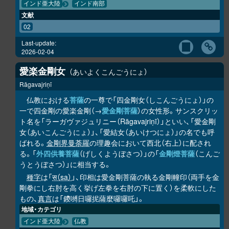
インド亜大陸
インド南部
文献
02
Last-update:
2026-02-04
愛楽金剛女
あいよくこんごうにょ
Rāgavajriṇī
仏教における
菩薩
の一尊で「四金剛女（しこんごうにょ）」の
一で四金剛の愛楽金剛（→
愛金剛菩薩
）の女性形。サンスクリッ
ト名を「ラーガヴァジュリニー（Rāgavajriṇī）」といい、「愛金剛
女（あいこんごうにょ）」、「愛結女（あいけつにょ）」の名でも呼
ばれる。
金剛界曼荼羅
の理趣会において西北（右上）に配され
る。「
外四供養菩薩
（げしくようぼさつ）」の「
金剛燈菩薩
（こんご
うとうぼさつ）」に相当する。
種字
は「
स（sa）
」、印相は愛金剛菩薩の執る金剛幢印（両手を金
剛拳にし右肘を高く挙げ左拳を右肘の下に置く）を柔軟にした
もの、
真言
は「鑁嚩日囉抳薩麼囉囉吒」。
地域・カテゴリ
インド亜大陸
仏教