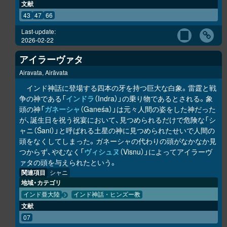
文献
43
47
66
Last-update:
2026-02-22
アイラーヴァタ
Airavata, Airāvata
インド神話に登場する四本の牙を持つ巨大な白象。雷霆と戦
争の神である「
インドラ
（Indra）」の乗り物であるとされる。象
頭の神「
ガネーシャ
（Ganeśa）」は元々人間の姿をした神だった
が、誕生日を祝う祝宴において、見つめられるだけで危険な「シ
ャニ（Śani）」と呼ばれる土星の神に見つめられたせいで人間の
頭をなくしてしまった。ガネーシャの代わりの頭がなかなか見
つからず、やむなく「
ヴィシュヌ
（Visnu）」によってアイラーヴ
ァタの頭を与えられたという。
関連項目
シャニ
地域・カテゴリ
インド亜大陸
インド神話・ヒンズー教
文献
07