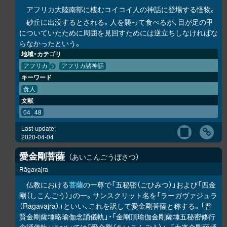
アフリカ大陸南部に棲むコイコイ人の神話に登場する怪物。
砂丘に出没するとされる。人を襲って食べるが、目が足の甲
についていたために周囲を見回すためには逆立ちしなければな
らなかったという。
地域・カテゴリ
アフリカ
アフリカ諸神話
キーワード
食人
文献
04
48
Last-update:
2020-04-04
愛金剛菩薩
あいこんごうぼさつ
Rāgavajra
仏教における
菩薩
の一尊で「五秘密（ごひみつ）」および「四金
剛（しこんごう）」の一。サンスクリット名を「ラーガヴァジュラ
（Rāgavajra）」といい、これを訳して愛金剛菩薩と称する。「普
賢金剛薩埵略瑜伽念誦儀軌」・「金剛頂瑜伽金剛薩埵五秘密修行