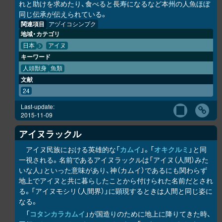
れと助けを求めたり、食べると長寿になるなど本州の人魚ほぼ
同じ伝承が伝えられている。
関連項目
アヅイコシンプク
地域・カテゴリ
日本
アイヌ
キーワード
人頭獣身
魚類
文献
24
Last-update:
2015-11-09
アイヌラック
ル
アイヌ民族における英雄的な「
カムイ
」。「
オキク
ル
ミ
」と同
一視される。名前であるアイヌラック
ル
は「アイヌ（人間）みた
いな人」といった意味があり、神（カムイ）であるにも関わらず
地上でアイヌと共に暮らしたことから付けられた名前だとされ
る。「アイヌモシ
リ
（人間界）」に顕現するときは人間と同じ姿に
なる。
「
コタンカ
ラ
カムイ
」が国造りのために地上に降りてきた時、