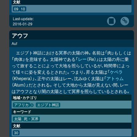
文献
09
10
Last-update:
2016-01-29
アウフ
Auf
エジプト神話における冥界の太陽の神。名前は「肉」もしくは
「肉体」を意味する。太陽神である「
レー
（Re）」は太陽の舟に乗
って旅することによって大地を照らしているが、時間帯によっ
て様々に姿を変えるとされた。つまり、昇る太陽は「
ケペラ
（Khepera）」、正午の太陽はレー、沈みゆく太陽は「
アトゥム
（Atum）」だとされる。そして大地から太陽が見えない間、レー
はアウフとなり闇の太陽として冥界を照らしているとされる。
地域・カテゴリ
アフリカ
エジプト神話
キーワード
太陽
死・冥界
文献
30