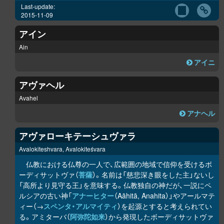
Last-update:
2015-11-09
アイン
Ain
アイニ
アヴァヘル
Avahel
アナヘル
アヴァローキテーシュヴァラ
Avalokiteshvara, Avalokiteśvara
仏教における仏尊の一人で、広範囲の地域で信仰を受けるボ
ーディサットヴァ（
菩薩
）。名前は「慈悲深き眼をした主」ないし
「高所より見守る王」を意味する。仏教独自の神だが、一説にペ
ルシアの古い神「
アナーヒター
（Aāhitā, Anahita）」やアールマテ
ィー（→
スペンタ・アルマイティ
）を起源とすると考えられてい
る。アミターバ（
阿弥陀如来
）から発現したボーディサットヴァ