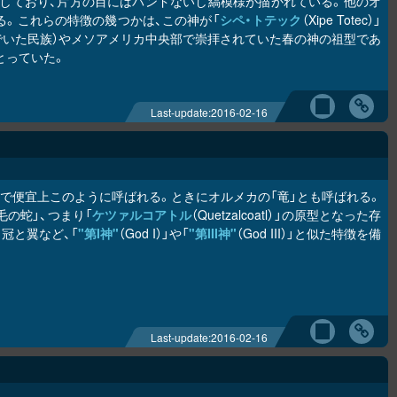
しており、片方の目にはバンドないし縞模様が描かれている。他のオ
る。これらの特徴の幾つかは、この神が「
シペ・トテック
（Xipe Totec）」
でいた民族）やメソアメリカ中央部で崇拝されていた春の神の祖型であ
とっていた。
Last-update:
2016-02-16
で便宜上このように呼ばれる。ときにオルメカの「竜」とも呼ばれる。
の蛇」、つまり「
ケツァルコアトル
（Quetzalcoatl）」の原型となった存
冠と翼など、「
"第I神"
（God I）」や「
"第III神"
（God III）」と似た特徴を備
Last-update:
2016-02-16