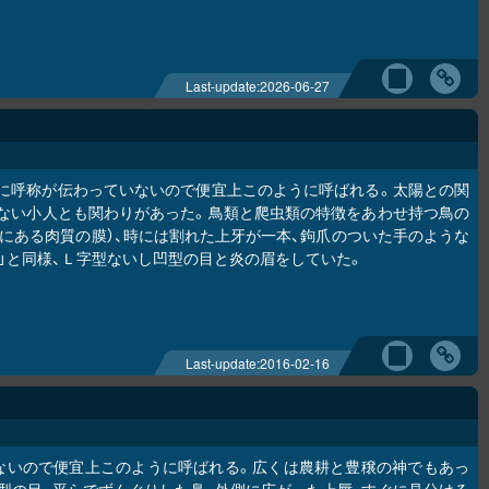
Last-update:
2026-06-27
に呼称が伝わっていないので便宜上このように呼ばれる。太陽との関
ない小人とも関わりがあった。鳥類と爬虫類の特徴をあわせ持つ鳥の
にある肉質の膜）、時には割れた上牙が一本、鉤爪のついた手のような
 I）」と同様、Ｌ字型ないし凹型の目と炎の眉をしていた。
Last-update:
2016-02-16
ないので便宜上このように呼ばれる。広くは農耕と豊穣の神でもあっ