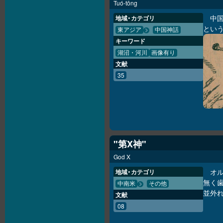
Tuó-tōng
中
地域・カテゴリ
とい
東アジア
中国神話
キーワード
湖沼・河川
画像有り
文献
35
"第X神"
God X
オ
地域・カテゴリ
無く
中南米
その他
並外
文献
08