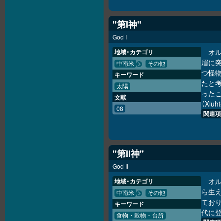
"第I神"
God I
オ
地域・カテゴリ
眉に
中南米
その他
つ怪
キーワード
たと考
太陽
った
文献
（Xi
08
関連項
"第II神"
God II
オ
地域・カテゴリ
ら生
中南米
その他
てお
キーワード
代に登
食物・穀物・台所