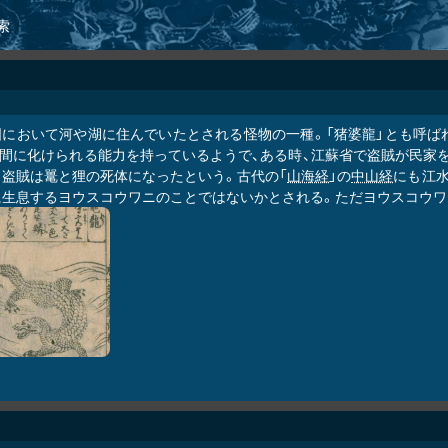
索
国において河や湖に住んでいたとされる怪物の一種。「猪婆龍」とも呼ば
人間に化けられる能力を持っているようで、ある時、江蘇省で盗賊が民家
と盗賊は鼍と狸の死体になったという。古代の「
山海経
」の
中山経
にも江水
に生息するヨウスコウワニのことではないかとされる。ただヨウスコウワ