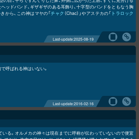
モンド型の目、平らでずんぐりした鼻、外側に広がった上唇、すぐに見分ける
ヘッドバンド、ギザギザのある耳飾り、十字型のバンドをともなう胸
きから、この神はマヤの「
チャク
（Chac）」やアステカの「
トラロック
Last-update:
2025-08-19
前で呼ばれる神はいない。
Last-update:
2016-02-16
ている。オルメカの神々は現在までに呼称が伝わっていないので便宜