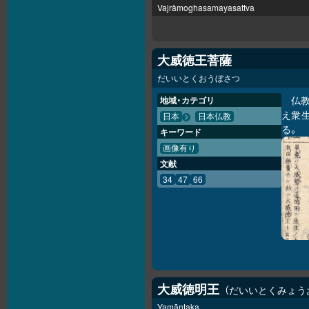
Vajrāmoghasamayasattva
大威徳王菩薩
だいいとくおうぼさつ
仏
地域・カテゴリ
え衆
日本
日本仏教
る。
キーワード
画像有り
文献
34
47
66
大威徳明王
だいいとくみょう
Yamāntaka