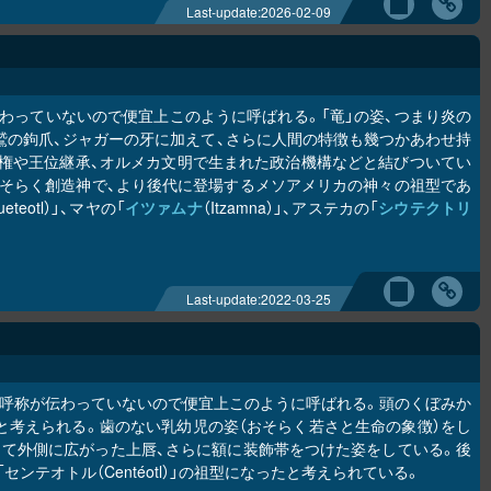
Last-update:
2026-02-09
わっていないので便宜上このように呼ばれる。「竜」の姿、つまり炎の
鷲の鉤爪、ジャガーの牙に加えて、さらに人間の特徴も幾つかあわせ持
権や王位継承、オルメカ文明で生まれた政治機構などと結びついてい
がおそらく創造神で、より後代に登場するメソアメリカの神々の祖型であ
ueteotl）」、マヤの「
イツァムナ
（Itzamna）」、アステカの「
シウテクトリ
Last-update:
2022-03-25
に呼称が伝わっていないので便宜上このように呼ばれる。頭のくぼみか
と考えられる。歯のない乳幼児の姿（おそらく若さと生命の象徴）をし
して外側に広がった上唇、さらに額に装飾帯をつけた姿をしている。後
テオトル（Centéotl）」の祖型になったと考えられている。