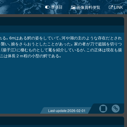
画像資料便覧
LINK
凖項目
れる。6mはある鰐の姿をしていて、河や湖の主のような存在だとされ
を襲い、娘をさらおうとしたことがあった。家の者が刀で盗賊を切りつ
（揚子江）に棲むものとして鼍を紹介しているが、この正体は現在も揚
ニは体長２ｍ程の小型の鰐である。
Last-update:
2026-02-01