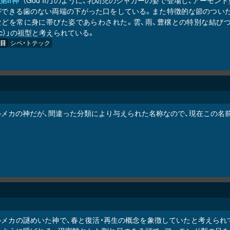
"第II神"
（God II）」のように、乳幼児のジャガーの姿で登場し、アー
ができる歯のない両端の下がった口をしている。また特徴的な節のついた
などを常に身に帯びた姿であらわされた。雲、雨、豊穣との特別な結びつ
aloc）」の祖型と考えられている。
目
シペ・トテック
ルメカの神だが、間違った分類により与えられた名称なので、現在この名
ルメカの謎めいた神で、春と復活・再生の概念を象徴していたと考えられ