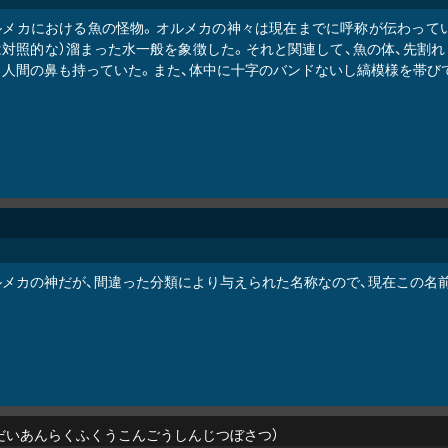
ルメカにおける魚の怪物。オルメカの神々は現在までに呼称が伝わってい
は対照的な）溜まった水一般を象徴した。それと関連して、魚の体、先割れ
と人間の鼻も持っていた。また、体中に十字のバンドないし縞模様を帯び
ルメカの神だが、間違った分類により与えられた名称なので、現在この名
だいあんらくふくうこんごうしんじつぼさつ