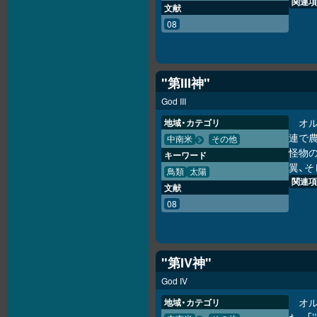
関連項
文献
08
"第III神"
God III
オ
地域・カテゴリ
連で
中南米
その他
怪物
キーワード
翼、
鳥類
太陽
関連項
文献
08
"第IV神"
God IV
オ
地域・カテゴリ