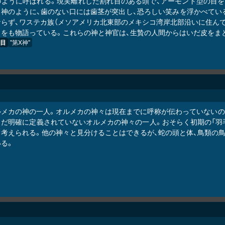
のように呼ばれる。現実離れした割れ目のある頭で、アーモンド型の目を
カ神のように、歯のない口には歯茎が突出し、恐ろしい笑みを浮かべてい
ならず、ワステカ族（メソアメリカ北東部のメキシコ湾岸北部沿いに住ん
とをも物語っている。これらの神と神官は、生贄の人間からはいだ皮をま
目
"第X神"
ルメカの神の一人。オルメカの神々は現在までに呼称が伝わっていないの
まだ明確に定義されていないオルメカの神々の一人。おそらく初期の「羽毛
と考えられる。他の神々と見分けることはできるが、蛇の頭と体、鳥類の鳥
いる。