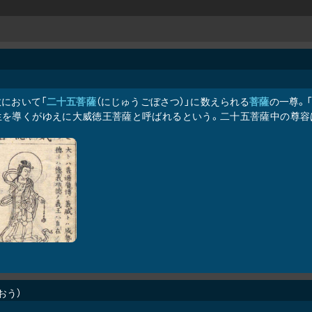
教において「
二十五菩薩
（にじゅうごぼさつ）」に数えられる
菩薩
の一尊。
生を導くがゆえに大威徳王菩薩と呼ばれるという。二十五菩薩中の尊容
おう