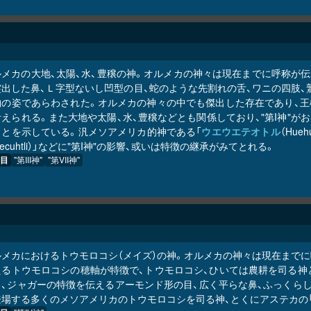
ルメカの大地、太陽、水、豊穣の神。オルメカの神々は現在までに呼称が伝
突出した鼻、Ｌ字型ないし凹型の目、蛇のような先割れの舌、ワニの四肢、
物の姿であらわされた。オルメカの神々の中でも傑出した存在であり、王
えられる。また大地や太陽、水、豊穣などとも関係しており、"第I神"
ことを示している。汎メソアメリカ的神である「
ウエウエテオトル
（Hueh
uhtecuhtli）」などに"第I神"の影響、或いは特徴の継承がみてとれる。
目
"第III神"
"第VII神"
ルメカにおけるトウモロコシ（メイズ）の神。オルメカの神々は現在まで
えるトウモロコシの穂軸が特徴で、トウモロコシ、ひいては農耕を司る神
り、ジャガーの特徴を伝えるアーモンド形の目、広く平らな鼻、ふっくら
場する多くのメソアメリカのトウモロコシを司る神、とくにアステカの「セン