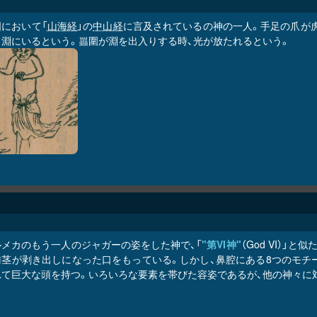
国において「
山海経
」の
中山経
に言及されているの神の一人。手足の爪が
う淵にいるという。
圍が淵を出入りする時、光が放たれるという。
𧕛
ルメカのもう一人のジャガーの姿をした神で、「
"第VI神"
（God VI）
歯茎が剥き出しになった口をもっている。しかし、鼻腔にある8つのモチ
れて巨大な頭を持つ。いろいろな要素を帯びた容姿であるが、他の神々に