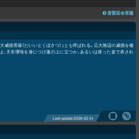
普賢延命菩薩
「大威徳菩薩（だいいとくぼさつ）」とも呼ばれる。広大無辺の威徳を備
は、天衣瓔珞を身につけ蓮の上に立つか、あるいは座った姿で表され
Last-update:
2026-02-01