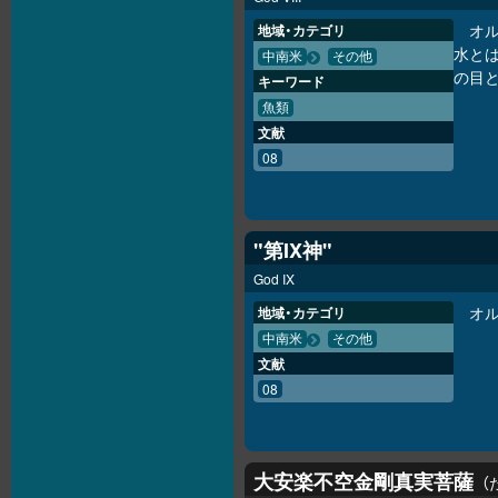
オ
地域・カテゴリ
水と
中南米
その他
の目
キーワード
魚類
文献
08
"第IX神"
God IX
オ
地域・カテゴリ
中南米
その他
文献
08
大安楽不空金剛真実菩薩