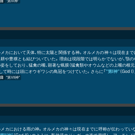
目
"第IV神"
ルメカにおいて天体、特に太陽と関係する神。オルメカの神々は現在まで
農耕や豊穣とも結びついていた。理由は現段階では明らかでないが、顎の
の姿をしており、猛禽の嘴、顕著な蝋膜（猛禽類やオウムなどの上嘴の根元
そして時には頭にオウギワシの鳥冠をつけていた。さらに「
"第I神"
（God
目
"第VII神"
ルメカにおける雨の神。オルメカの神々は現在までに呼称が伝わってい