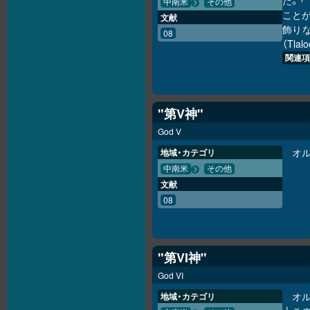
た。「
中南米
その他
こと
文献
飾り
08
（Tl
関連項
"第V神"
God V
オ
地域・カテゴリ
中南米
その他
文献
08
"第VI神"
God VI
オ
地域・カテゴリ