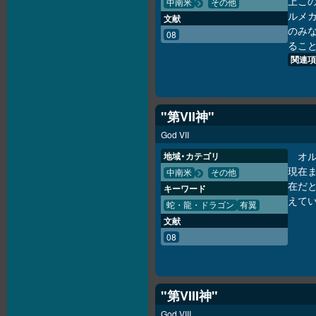
上こ
中南米
その他
ルメ
文献
のみ
08
るこ
関連項
"第VII神"
God VII
オ
地域・カテゴリ
現在
中南米
その他
在だ
キーワード
えて
蛇・龍・ドラゴン
有翼
文献
08
"第VIII神"
God VIII