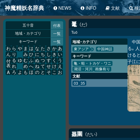
神魔精妖名辞典
NEWS
INFO
文献
検
鼍
だ
付表
五十音
Tuó
一覧
地域・カテゴリ
中
一覧
地域・カテゴリ
キーワード
る。
わ
ら
や
ま
は
な
た
さ
か
あ
東アジア
中国神話
ける
ん
り
み
ひ
に
ち
し
き
い
キーワード
る
ゆ
む
ふ
ぬ
つ
す
く
う
子江
付
亀・蛙・トカゲ・ワニ
表
れ
め
へ
ね
て
せ
け
え
湖沼・河川
画像有り
A
ろ
よ
も
ほ
の
と
そ
こ
お
文献
03
35
圍
だい
𧕛