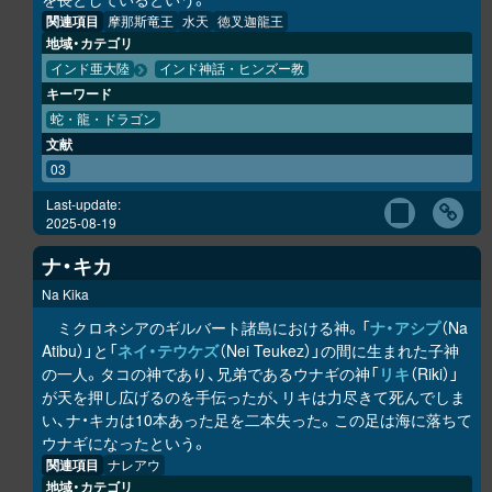
関連項目
摩那斯竜王
水天
徳叉迦龍王
地域・カテゴリ
インド亜大陸
インド神話・ヒンズー教
キーワード
蛇・龍・ドラゴン
文献
03
Last-update:
2025-08-19
ナ・キカ
Na Kika
ミクロネシアのギルバート諸島における神。「
ナ・アシプ
（Na
Atibu）」と「
ネイ・テウケズ
（Nei Teukez）」の間に生まれた子神
の一人。タコの神であり、兄弟であるウナギの神「
リキ
（Riki）」
が天を押し広げるのを手伝ったが、リキは力尽きて死んでしま
い、ナ・キカは10本あった足を二本失った。この足は海に落ちて
ウナギになったという。
関連項目
ナレアウ
地域・カテゴリ