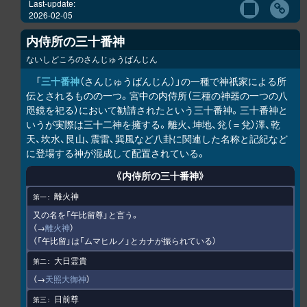
Last-update:
2026-02-05
内侍所の三十番神
ないしどころのさんじゅうばんじん
「
三十番神
（さんじゅうばんじん）」の一種で神祇家による所
伝とされるものの一つ。宮中の内侍所（三種の神器の一つの八
咫鏡を祀る）において勧請されたという三十番神。三十番神と
いうが実際は三十二神を擁する。離火、坤地、兊（＝兌）澤、乾
天、坎水、艮山、震雷、巽風など八卦に関連した名称と記紀など
に登場する神が混成して配置されている。
《内侍所の三十番神》
離火神
又の名を「午比留尊」と言う。
（→
離火神
）
（「午比留」は「ムマヒルノ」とカナが振られている）
大日霊貴
（→
天照大御神
）
日前尊