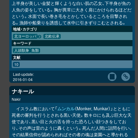
上半身が美しい金髪と輝くような白い肌の乙女、下半身が魚の
人魚の姿をしている。胸が異常に大きく肩にかけられるほどだ
という。水面で長い巻き毛をとかしているところを目撃され
る。漁師や船乗りを誘惑して水中に引きずりこむとされる。
地域・カテゴリ
北ヨーロッパ
北欧伝承
キーワード
人頭獣身
魚類
文献
10
Last-update:
2016-01-04
ナキール
Nakir
イスラム教において「
ムンカル
（Monker, Munkar）」とともに
死者の審判を行うとされる黒い天使。数キロにも及ぶ巨大な天
使であり、黒い目と火の舌を持った恐ろしい顔つきをしてお
り、その声は雷のように轟くという。死んだ人間に詰問を行い、
その結果信仰が認められればその者の魂は楽園へと導かれる