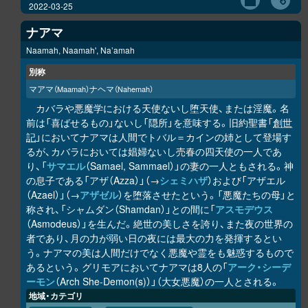
2022-03-25
ナアマ
Naamah, Naamah', Na’amah
別称
マアマ
ナヘマ
（Maamah）
（Nahemah）
カバラや悪魔学における天使ないし堕天使、または淫魔。名
前は「喜ばせるもの」ないし「隠所」を意味する。旧約聖書「
創世
記
」においてナアマは人間でトバル＝カインの姉として登場す
るが、カバラにおいては娼婦ないし売春の四天使の一人であ
り、「
サマエル
（Samael, Sammael）」の妻の一人ともされる。神
の息子である「アザ（Azza）」（→
シェミハザ
）および「アザエル
（Azael）」（→
アザゼル
）を堕落させたという。「悪魔たちの母」と
称され、「シャムダン（Shamdan）」との間に「
アスモデウス
（Asmodeus）」を生んだ。絶世の美しさを誇り、また夜の世界の
者であり、月の力が弱い日の夜には最大の力を発揮するとい
う。ナアマの美は人間だけでなく悪魔や霊をも魅惑するもので
あるという。グリモアにおいてナアマは8人の「
アーク・シーデ
ーモン
（Arch She-Demon(s)）」（大女悪魔）の一人とされる。
地域・カテゴリ