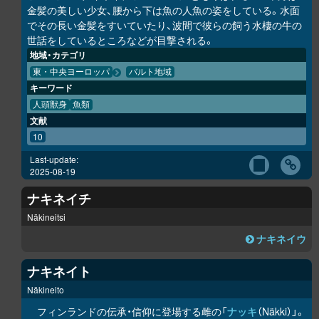
金髪の美しい少女、腰から下は魚の人魚の姿をしている。水面
でその長い金髪をすいていたり、波間で彼らの飼う水棲の牛の
世話をしているところなどが目撃される。
地域・カテゴリ
東・中央ヨーロッパ
バルト地域
キーワード
人頭獣身
魚類
文献
10
Last-update:
2025-08-19
ナキネイチ
Näkineitsi
ナキネイウ
ナキネイト
Näkineito
フィンランドの伝承・信仰に登場する雌の「
ナッキ
（Näkki）」。