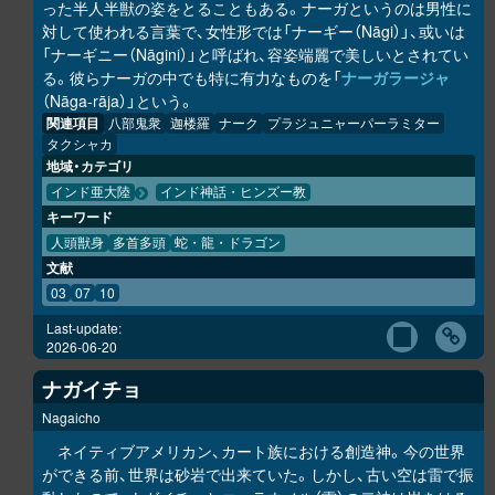
った半人半獣の姿をとることもある。ナーガというのは男性に
対して使われる言葉で、女性形では「ナーギー（Nāgi）」、或いは
「ナーギニー（Nāgini）」と呼ばれ、容姿端麗で美しいとされてい
る。彼らナーガの中でも特に有力なものを「
ナーガラージャ
（Nāga-rāja）」という。
関連項目
八部鬼衆
迦楼羅
ナーク
プラジュニャーパーラミター
タクシャカ
地域・カテゴリ
インド亜大陸
インド神話・ヒンズー教
キーワード
人頭獣身
多首多頭
蛇・龍・ドラゴン
文献
03
07
10
Last-update:
2026-06-20
ナガイチョ
Nagaicho
ネイティブアメリカン、カート族における創造神。今の世界
ができる前、世界は砂岩で出来ていた。しかし、古い空は雷で振