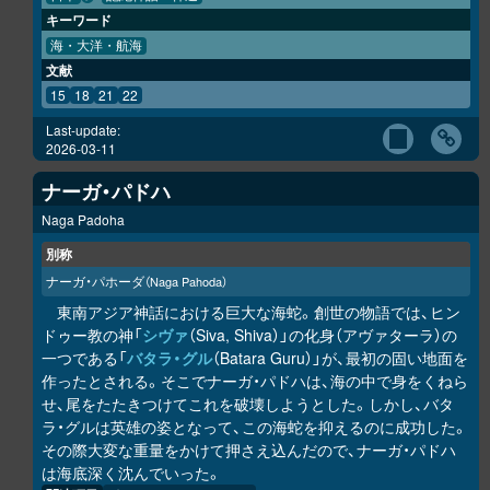
キーワード
海・大洋・航海
文献
15
18
21
22
Last-update:
2026-03-11
ナーガ・パドハ
Naga Padoha
別称
ナーガ・パホーダ
（Naga Pahoda）
東南アジア神話における巨大な海蛇。創世の物語では、ヒン
ドゥー教の神「
シヴァ
（Siva, Shiva）」の化身（アヴァターラ）の
一つである「
バタラ・グル
（Batara Guru）」が、最初の固い地面を
作ったとされる。そこでナーガ・パドハは、海の中で身をくねら
せ、尾をたたきつけてこれを破壊しようとした。しかし、バタ
ラ・グルは英雄の姿となって、この海蛇を抑えるのに成功した。
その際大変な重量をかけて押さえ込んだので、ナーガ・パドハ
は海底深く沈んでいった。