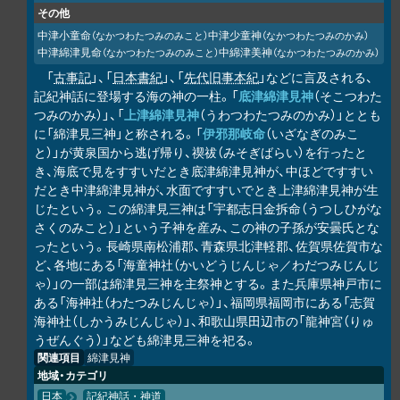
その他
中津小童命
中津少童神
（なかつわたつみのみこと）
（なかつわたつみのかみ）
中津綿津見命
中綿津美神
（なかつわたつみのみこと）
（なかつわたつみのかみ）
「
古事記
」、「
日本書紀
」、「
先代旧事本紀
」などに言及される、
記紀神話に登場する海の神の一柱。「
底津綿津見神
（そこつわた
つみのかみ）」、「
上津綿津見神
（うわつわたつみのかみ）」ととも
に「綿津見三神」と称される。「
伊邪那岐命
（いざなぎのみこ
と）」が黄泉国から逃げ帰り、禊祓（みそぎばらい）を行ったと
き、海底で見をすすいだとき底津綿津見神が、中ほどですすい
だとき中津綿津見神が、水面ですすいでとき上津綿津見神が生
じたという。この綿津見三神は「宇都志日金拆命（うつしひがな
さくのみこと）」という子神を産み、この神の子孫が安曇氏とな
ったという。長崎県南松浦郡、青森県北津軽郡、佐賀県佐賀市な
ど、各地にある「海童神社（かいどうじんじゃ／わだつみじんじ
ゃ）」の一部は綿津見三神を主祭神とする。また兵庫県神戸市に
ある「海神社（わたつみじんじゃ）」、福岡県福岡市にある「志賀
海神社（しかうみじんじゃ）」、和歌山県田辺市の「龍神宮（りゅ
うぜんぐう）」なども綿津見三神を祀る。
関連項目
綿津見神
地域・カテゴリ
日本
記紀神話・神道