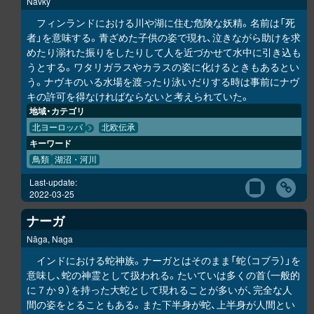
Navky
フィンランドにおける川や湖に住む危険な妖精。名前は「死
者」を意味する。青ざめた子供の姿で現れ、泣きながら助けを求
めたり溺れた振りをしたりして人を近づかせて水中に引き込も
うとする。ワタリガラスやカラスの姿に化けるときもあるとい
う。ナヴキのいる水場を渡ったり泳いだりする時は事前にナヴ
キの許可を得なければならないと考えられていた。
地域・カテゴリ
北ヨーロッパ
北欧伝承
キーワード
鳥類
湖沼・河川
Last-update:
2022-03-25
ナーガ
Nāga, Naga
インドにおける蛇神族。ナーガとはそのまま「蛇（コブラ）」を
意味し、蛇の神霊として扱われる。たいていは多くの首（一般的
に７か９）を持った大蛇として現れることが多いが、完全な人
間の姿をとることもある。また下半身が蛇、上半身が人間とい