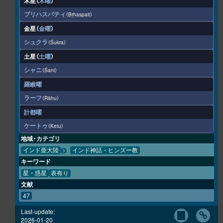
木星（
木曜
）
ブリハスパティ
Bṛhaspati
金星（
金曜
）
シュクラ
Śukra
土星（
土曜
）
シャニ
Śani
羅睺曜
ラーフ
Rāhu
計都曜
ケートゥ
Ketu
地域・カテゴリ
インド亜大陸
インド神話・ヒンズー教
キーワード
星・惑星
表有り
文献
47
Last-update:
2026-01-20