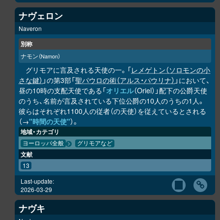
ナヴェロン
Naveron
別称
ナモン
（Namon）
グリモアに言及される天使の一。「
レメゲトン（ソロモンの小
さな鍵）
」の第3部「
聖パウロの術（アルス・パウリナ）
」において、
昼の10時の支配天使である「
オリエル
（Oriel）」配下の公爵天使
のうち、名前が言及されている下位公爵の10人のうちの1人。
彼らはそれぞれ1100人の従者（の天使）を従えているとされる
（→
"時間の天使"
）。
地域・カテゴリ
ヨーロッパ全般
グリモアなど
文献
13
Last-update:
2026-03-29
ナヴキ