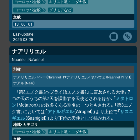
ヨーロッパ全般
キリスト教・ユダヤ教
ヨーロッパ全般
グリモアなど
文献
13
60
61
Last-update:
2026-03-29
ナアリリエル
Naaririel, Na'aririel
別称
ナアリリエル ・ヘー
ナアリリエル・ヤハウェ
（Na'aririel H'）
（Naaririel YHVH）
ナアル
（Naar）
「
第3エノク書（ヘブライ語エノク書）
」に言及される天使。7
つの天のうちの第7天を護衛する天使とされるほか、「
メタトロ
ン
（Metatron）」の数多くある別名の一つともされる。「第3エノ
ク書」においては「
アトルギエル
（Atrugiel）」より上位で「
サスニ
ギエル
（Sasnigiel）」より下位の天使として描かれる。
地域・カテゴリ
ヨーロッパ全般
キリスト教・ユダヤ教
文献