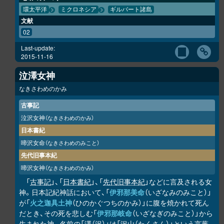
環太平洋
ミクロネシア
ギルバート諸島
文献
02
Last-update:
2015-11-16
泣澤女神
なきさわめのかみ
古事記
泣沢女神
（なきさわめのかみ）
日本書紀
啼沢女命
（なきさわめのみこと）
先代旧事本紀
啼沢女神
（なきさわめのかみ）
「
古事記
」、「
日本書紀
」、「
先代旧事本紀
」などに言及される女
神。日本記紀神話において、「
伊邪那美命
（いざなみのみこと）」
が「
火之迦具土神
（ひのかぐつちのかみ）」に腹を焼かれて死ん
だとき、その死を悲しむ「
伊邪那岐命
（いざなぎのみこと）」から
生まれた神。名前の「澤（沢）」は「沢山（たくさん）」という言葉