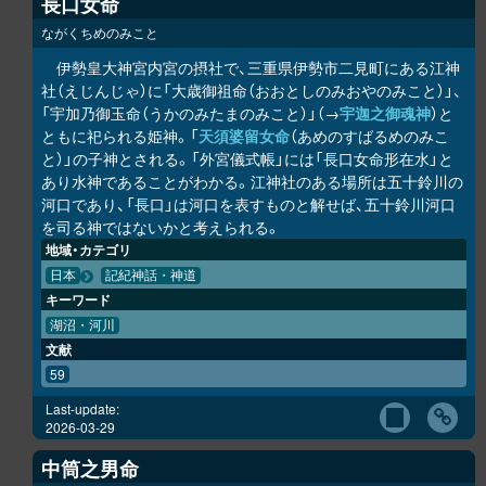
長口女命
ながくちめのみこと
伊勢皇大神宮内宮の摂社で、三重県伊勢市二見町にある江神
社（えじんじゃ）に「大歳御祖命（おおとしのみおやのみこと）」、
「宇加乃御玉命（うかのみたまのみこと）」（→
宇迦之御魂神
）と
ともに祀られる姫神。「
天須婆留女命
（あめのすばるめのみこ
と）」の子神とされる。「外宮儀式帳」には「長口女命形在水」と
あり水神であることがわかる。江神社のある場所は五十鈴川の
河口であり、「長口」は河口を表すものと解せば、五十鈴川河口
を司る神ではないかと考えられる。
地域・カテゴリ
日本
記紀神話・神道
キーワード
湖沼・河川
文献
59
Last-update:
2026-03-29
中筒之男命