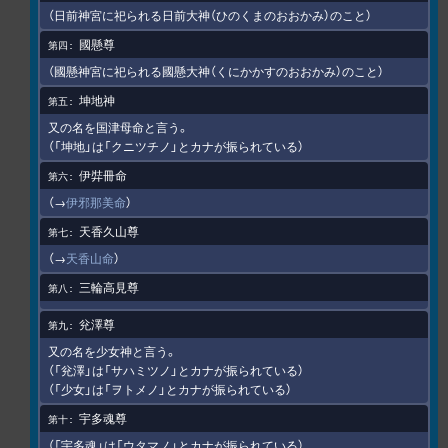
（日前神宮に祀られる日前大神（ひのくまのおおかみ）のこと）
國懸尊
（國懸神宮に祀られる國懸大神（くにかかすのおおかみ）のこと）
坤地神
又の名を国津母命と言う。
（「坤地」は「クニツチノ」とカナが振られている）
伊弉冊命
（→
伊邪那美命
）
天香久山尊
（→
天香山命
）
三輪高見尊
兊澤尊
又の名を少女神と言う。
（「兊澤」は「サハミツノ」とカナが振られている）
（「少女」は「ヲトメノ」とカナが振られている）
宇多魂尊
（「宇多魂」は「ウタマノ」とカナが振られている）