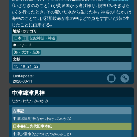
（いざなぎのみこと）」が黄泉国から逃げ帰り、禊祓（みそぎばら
い）を行ったとき、その濯いだ水から生じた神。神名の「なか」は
海中のことで、伊邪那岐命が水の中ほどで身をすすいだ時に生
じたことに由来する。
地域・カテゴリ
日本
記紀神話・神道
キーワード
海・大洋・航海
文献
15
18
21
22
Last-update:
2026-03-11
中津綿津見神
なかつわたつみのかみ
古事記
中津綿津見神
（なかつわたつみのかみ）
日本書紀、先代旧事本紀
中津少童命
（なかつわたつみのみこと）