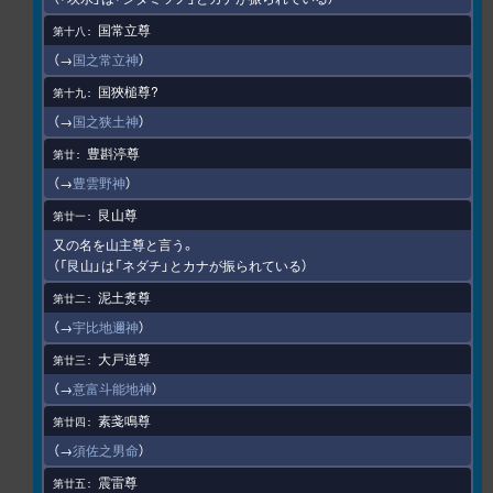
国常立尊
（→
国之常立神
）
国狹槌尊?
（→
国之狭土神
）
豊斟渟尊
（→
豊雲野神
）
艮山尊
又の名を山主尊と言う。
（「艮山」は「ネダチ」とカナが振られている）
泥土煑尊
（→
宇比地邇神
）
大戸道尊
（→
意富斗能地神
）
素戔鳴尊
（→
須佐之男命
）
震雷尊