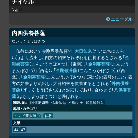
ナイゲル
Nygel
ニューグル
内四供養菩薩
ないしくようぼさつ
仏教において
金剛界曼荼羅
で「
大日如来
（だいにちにょら
い）」より流出し、四方の如来それぞれを供養するとされる「
金
剛嬉菩薩
（こんごうきぼさつ）」（東南）、「
金剛鬘菩薩
（こんごう
まんぼさつ）」（西南）、「
金剛歌菩薩
（こんごうかぼさつ）」（西
北）、「
金剛舞菩薩
（こんごうぶぼさつ）」（東北）の四尊のこと。四
方の如来より流出し、大日如来を供養するとされる「
外四供養
菩薩
（げしくようぼさつ）」と対応しており、合わせて「
八供養菩
薩
（はちくようぼさつ）」と呼ばれる。
関連項目
阿弥陀如来
仏眼仏母
不動明王
如意輪観音
地域・カテゴリ
インド亜大陸
仏教
文献
44
47