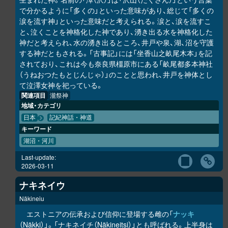
で分かるように「多くの」といった意味があり、総じて「多くの
涙を流す神」といった意味だと考えられる。涙と、涙を流すこ
と、泣くことを神格化した神であり、湧き出る水を神格化した
神だと考えられ、水の湧き出るところ、井戸や泉、湖、沼を守護
する神だともされる。「古事記」には「坐香山之畝尾木本」を記
されており、これは今も奈良県橿原市にある「畝尾都多本神社
（うねおつたもとじんじゃ）」のことと思われ、井戸を神体とし
て泣澤女神を祀っている。
関連項目
瀧祭神
地域・カテゴリ
日本
記紀神話・神道
キーワード
湖沼・河川
Last-update:
2026-03-11
ナキネイウ
Näkineiu
エストニアの伝承および信仰に登場する雌の「
ナッキ
（Näkki）」。「ナキネイチ（Näkineitsi）」とも呼ばれる。上半身は