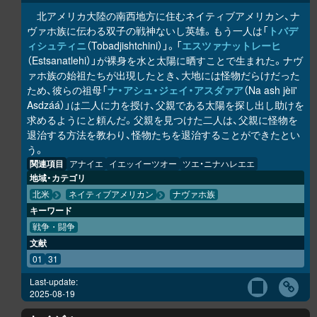
北アメリカ大陸の南西地方に住むネイティブアメリカン、ナ
ヴァホ族に伝わる双子の戦神ないし英雄。もう一人は「
トバデ
ィシュティニ
（Tobadjishtchini）」。「
エスツァナットレーヒ
（Estsanatlehi）」が裸身を水と太陽に晒すことで生まれた。ナヴ
ァホ族の始祖たちが出現したとき、大地には怪物だらけだった
ため、彼らの祖母「
ナ・アシュ・ジェイ・アスダァア
（Na ash jèii'
Asdzáá）」は二人に力を授け、父親である太陽を探し出し助けを
求めるようにと頼んだ。父親を見つけた二人は、父親に怪物を
退治する方法を教わり、怪物たちを退治することができたとい
う。
関連項目
アナイエ
イエッイーツオー
ツエ・ニナハレエエ
地域・カテゴリ
北米
ネイティブアメリカン
ナヴァホ族
キーワード
戦争・闘争
文献
01
31
Last-update:
2025-08-19