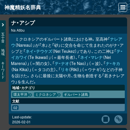
神魔精妖名辞典
NEWS
ナ・アシプ
Na Atibu
INFO
五
十
ミクロネシアのギルバート諸島における神。至高神「
ナレア
音
文献
ウ
（Nareau）」が「水」と「砂」に交合を命じて生まれたのがナ・ア
シプと「
ネイ・テウケズ
（Nei Teukez）」であり、この二神は「
テ・
地
域
検索
イカワイ
（Te Ikawai）」（＝最年長者）、「
ネイ・マレナ
（Nei
Marena）」（＝闇の女）、「
テ・ナオ
（Te Nao）」（＝波）、「
ナ・キカ
キ
凖項目
ー
（Na Kika）」（＝タコの主）、「
リキ
（Riki）」（＝ウナギ）などの子神
ワ
ー
を設けた。さらに最後に太陽や月、生物を創造する「若きナレア
ド
画像資料便覧
ウ」を生んだ。
地域・カテゴリ
LINK
環太平洋
ミクロネシア
ギルバート諸島
文献
02
Last-update:
2026-02-01