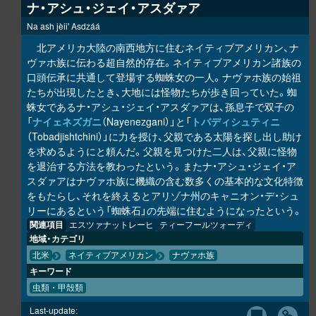
ナ・アシュ・ジェイ・アスダァア
Na ash jèii' Asdzáá
北アメリカ大陸の南西地方に住むネイティブアメリカン、ナ
ヴァホ族に伝わる超自然的存在。ネイティブアメリカン諸族の
口頭伝承に共通して登場する蜘蛛女の一人。ナヴァホ族の始祖
たちが出現したとき、大地には怪物たちが歩き回っていた。蜘
蛛女であるナ・アシュ・ジェイ・アスダァアは、孫息子で双子の
「
ナイェネズガニ
（Nayenezgani）」と「
トバディシュティニ
（Tobadjishtchini）」に力を授け、父親である太陽を探し出し助け
を求めるようにと頼んだ。父親を見つけた二人は、父親に怪物
を退治する方法を教わったという。またナ・アシュ・ジェイ・ア
スダァアはナヴァホ族に機織の含む数多くの基本的な文化特徴
をもたらし、それを終えるとアリゾナ州のキャニオン・デ・シュ
リーにあるという「蜘蛛石」の先端に住むようになったという。
関連項目
エスツァナットレーヒ
ティーフールツォーディ
地域・カテゴリ
北米
ネイティブアメリカン
ナヴァホ族
キーワード
虫類・甲殻類
Last-update: