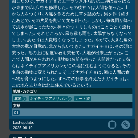
動したので、ナガイチョとエーラウメル（雷）の二神は岩をはる
か東まで広げ、空を修理した。その後神々は人間を創った。土
から人をつくり、内臓を作るために草を詰めた。男を作り終え
たあとで、その片足を割いて女を創った。しかし、毎晩雨が降っ
て洪水が起こったため、神々のつくりしものはことごとく流れ
てしまった。それどころか、風も霧も雨も、太陽すらなくなって
しまい、あたりは大変暗くなってしまった。やがて、大きな角の
大地の竜が目覚め、北から歩いてきた。ナガイチョは、その頭に
乗った。竜の上に粘度や石を乗せて、大地が出来上がった。こ
こで人間があらわれる。動物の名前を持った人間達だった。彼
らはネイティブアメリカンがこの地に住むようになると、その
名前の動物に変えられた。そしてナガイチョは、海に人間の食
べ物が育つようにした。すべての仕事を終えたナガイチョは、
この地を去り今は北に住んでいるという。
地域・カテゴリ
北米
ネイティブアメリカン
カート族
文献
01
Last-update:
2025-08-19