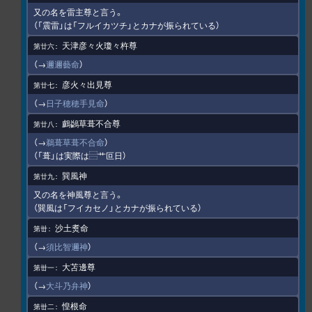
又の名を雷主尊と言う。
（「震雷」は「フルイカツチ」とカナが振られている）
天津彦々火瓊々杵尊
（→
邇邇藝命
）
彦火々出見尊
（→
日子穂穂手見命
）
鸕鷁草葺不合尊
（→
鵜葺草葺不合命
）
（「葺」は実際は⿳艹叵日）
巽風神
又の名を神風尊と言う。
（巽風は「フイカセノ」とカナが振られている）
沙土煑命
（→
須比智邇神
）
大苫邊尊
（→
大斗乃弁神
）
惶根命