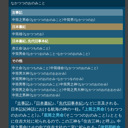
なかつつのおのみこと
古事記
中筒之男命
中筒男
（なかつつのおのみこと）
（なかつつのお）
日本書紀
中筒雄
（なかつつのお）
日本書紀、先代旧事本紀
赤土命
（あかつちのみこと）
中筒男命
（なかつつおのみこと・なかつつのおのみこと）
その他
中土命
中筒雄命
（なかつちのみこと）
（なかつつのおのみこと）
中筒男大神
（なかつつのおのおおかみ）
中筒男神
（なかつつのおのかみ・なかつつをのかみ）
中筒男尊
中筒男之神
（なかつつのおのみこと）
（なかつつのおのかみ）
中筒男之命
中筒之男大神
（なかつつのおのみこと）
（なかつつのおのおおかみ）
中筒之男神
（なかつつのおのかみ）
「
古事記
」、「
日本書紀
」、「
先代旧事本紀
」などに言及される、
日本記紀神話における航海の神の一柱。「
上筒之男命
（うわつつ
のおのみこと）」、「
底筒之男命
（そこつつのおのみこと）」ととも
に住吉大社に祀られるので、この三神を「住吉三神」と呼ぶ。中
筒之男命はその中で住吉大社のニ宮に祀られる。「
伊邪那岐命