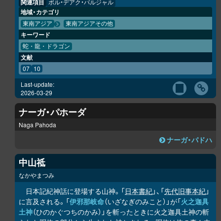
関連項目
ボル・デアク・パルジャル
地域・カテゴリ
東南アジア
東南アジアその他
キーワード
蛇・龍・ドラゴン
文献
07
10
Last-update:
2026-03-29
ナーガ・パホーダ
Naga Pahoda
ナーガ・パドハ
中山祗
なかやまつみ
日本記紀神話に登場する山神。「
日本書紀
」、「
先代旧事本紀
」
に言及される。「
伊邪那岐命
（いざなぎのみこと）」が「
火之迦具
土神
（ひのかぐつちのかみ）」を斬ったときに火之迦具土神の斬