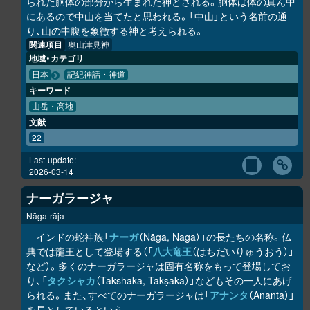
られた胴体の部分から生まれた神とされる。胴体は体の真ん中
にあるので中山を当てたと思われる。「中山」という名前の通
り、山の中腹を象徴する神と考えられる。
関連項目
奥山津見神
地域・カテゴリ
日本
記紀神話・神道
キーワード
山岳・高地
文献
22
Last-update:
2026-03-14
ナーガラージャ
Nāga-rāja
インドの蛇神族「
ナーガ
（Nāga, Naga）」の長たちの名称。仏
典では龍王として登場する（「
八大竜王
（はちだいりゅうおう）」
など）。多くのナーガラージャは固有名称をもって登場してお
り、「
タクシャカ
（Takshaka, Takṣaka）」などもその一人にあげ
られる。また、すべてのナーガラージャは「
アナンタ
（Ananta）」
を長としているという。