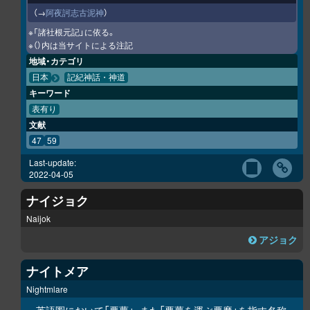
（→
阿夜訶志古泥神
）
※「諸社根元記」に依る。
※（）内は当サイトによる注記
地域・カテゴリ
日本
記紀神話・神道
キーワード
表有り
文献
47
59
Last-update:
2022-04-05
ナイジョク
Naijok
アジョク
ナイトメア
Nightmlare