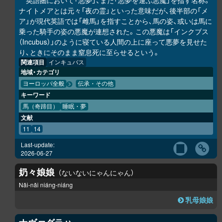
英語圏において「悪夢」、また「悪夢を運ぶ悪魔」を指す名称。
ナイトメアとは元々「夜の霊」といった意味だが、後半部の「メ
ア」が現代英語では「雌馬」を指すことから、馬の姿、或いは馬に
乗った騎手の姿の悪魔が連想された。この悪魔は「インクブス
（Incubus）」のように寝ている人間の上に座って悪夢を見せた
り、ときにそのまま窒息死に至らせるという。
関連項目
インキュバス
地域・カテゴリ
ヨーロッパ全般
伝承・その他
キーワード
馬（奇蹄目）
睡眠・夢
文献
11
14
Last-update:
2026-06-27
奶々娘娘
ないないにゃんにゃん
Nǎi-nǎi niáng-niáng
乳母娘娘