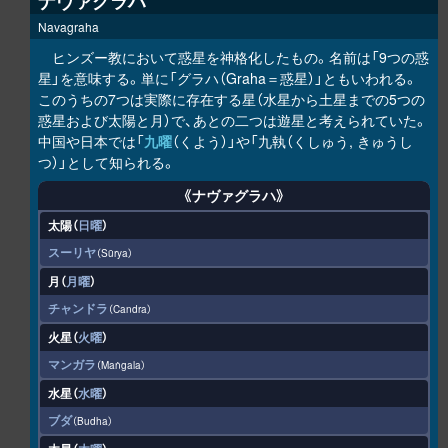
ナヴァグラハ
Navagraha
ヒンズー教において惑星を神格化したもの。名前は「9つの惑
星」を意味する。単に「グラハ（Graha＝惑星）」ともいわれる。
このうちの7つは実際に存在する星（水星から土星までの5つの
惑星および太陽と月）で、あとの二つは遊星と考えられていた。
中国や日本では「
九曜
（くよう）」や「九執（くしゅう, きゅうし
つ）」として知られる。
《ナヴァグラハ》
太陽（
日曜
）
スーリヤ
Sūrya
月（
月曜
）
チャンドラ
Candra
火星（
火曜
）
マンガラ
Maṅgala
水星（
水曜
）
ブダ
Budha