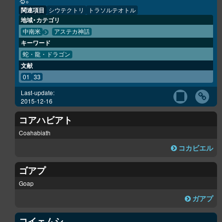
る。
関連項目
シウテクトリ
トラソルテオトル
地域・カテゴリ
中南米
アステカ神話
キーワード
蛇・龍・ドラゴン
文献
01
33
Last-update:
2015-12-16
コアハビアト
Coahabiath
コカビエル
ゴアプ
Goap
ガアプ
コイェムシ