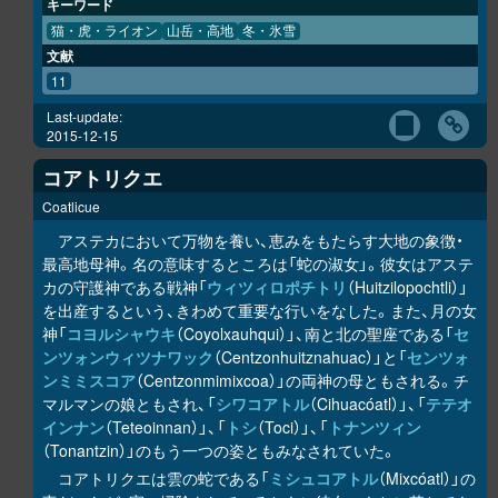
キーワード
猫・虎・ライオン
山岳・高地
冬・氷雪
文献
11
Last-update:
2015-12-15
コアトリクエ
Coatlicue
アステカにおいて万物を養い、恵みをもたらす大地の象徴・
最高地母神。名の意味するところは「蛇の淑女」。彼女はアステ
カの守護神である戦神「
ウィツィロポチトリ
（Huitzilopochtli）」
を出産するという、きわめて重要な行いをなした。また、月の女
神「
コヨルシャウキ
（Coyolxauhqui）」、南と北の聖座である「
セ
ンツォンウィツナワック
（Centzonhuitznahuac）」と「
センツォ
ンミミスコア
（Centzonmimixcoa）」の両神の母ともされる。チ
マルマンの娘ともされ、「
シワコアトル
（Cihuacóatl）」、「
テテオ
インナン
（Teteoinnan）」、「
トシ
（Toci）」、「
トナンツィン
（Tonantzin）」のもう一つの姿ともみなされていた。
コアトリクエは雲の蛇である「
ミシュコアトル
（Mixcóatl）」の