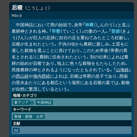
后稷
こうしょく
Hòu-jì
中国神話において周の始祖で、炎帝「
神農
（しんのう）」と並ぶ
農耕神とされる神。「
帝嚳
（ていこく）」の妻の一人。「
姜嫄
（きょ
うげん）」が巨人の足跡に自分の足を重ねてみたところ妊娠し、
后稷が生まれたという。子供の頃から農耕に親しみ、土質をに
適した穀物を選ぶことに長けており、このため帝俊（帝嚳の異
名とされる）に農師に任命されたという。別の伝承によれば農
耕の始めが后稷であり、地上に色々な穀物をもたらしたため、
死後農耕の神とされるようになったともされている。「
山海経
」
の
西山経
や
海内西経
によれば、后稷は帝嚳の息子であり、西南
の黒水あたりにある都広という場所にある后稷の墓では、穀物
が自然に繁茂しているという。
地域・カテゴリ
東アジア
中国神話
キーワード
食物・穀物・台所
文献
02