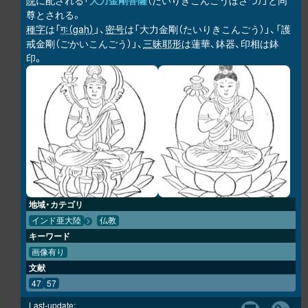
院
に配される「
大力金剛菩薩
（だいりきこんごうぼさつ）」と同
尊とされる。
種字
は「
गः（gaḥ）
」、
密号
は「大力金剛（たいりきこんごう）」、「護
戒金剛（ごかいこんごう）」、
三昧耶形
は蓮華、鉢器、印相は鉢
印。
地域・カテゴリ
インド亜大陸
仏教
キーワード
画像有り
文献
47
57
Last-update: