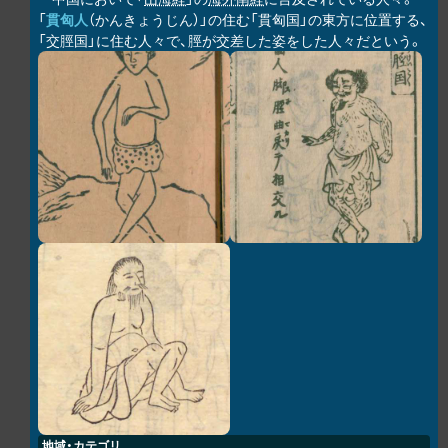
「
貫匈人
（かんきょうじん）」の住む「貫匈国」の東方に位置する、
「交脛国」に住む人々で、脛が交差した姿をした人々だという。
地域・カテゴリ