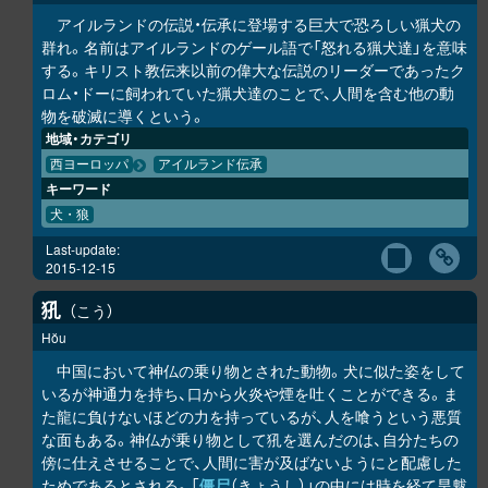
アイルランドの伝説・伝承に登場する巨大で恐ろしい猟犬の
群れ。名前はアイルランドのゲール語で「怒れる猟犬達」を意味
する。キリスト教伝来以前の偉大な伝説のリーダーであったク
ロム・ドーに飼われていた猟犬達のことで、人間を含む他の動
物を破滅に導くという。
地域・カテゴリ
西ヨーロッパ
アイルランド伝承
キーワード
犬・狼
Last-update:
2015-12-15
犼
こう
Hŏu
中国において神仏の乗り物とされた動物。犬に似た姿をして
いるが神通力を持ち、口から火炎や煙を吐くことができる。ま
た龍に負けないほどの力を持っているが、人を喰うという悪質
な面もある。神仏が乗り物として犼を選んだのは、自分たちの
傍に仕えさせることで、人間に害が及ばないようにと配慮した
ためであるとされる。「
僵尸
（きょうし）」の中には時を経て旱魃