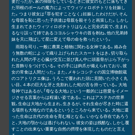
妻だったが、家の掃除をしているときに彼女のもとに落ちてき
た羽根のボールの魔力によってウィツィロポチトリを妊娠し
た。つまり彼女は「罪を犯すことなく」妊娠したわけだが、そん
な母親を恥に思った子供達は母親を殺そうと画策した。しかし
生まれてきたウィツィロポチトリはなんと完全武装で、生まれ
るなり誤って姉であるコヨルシャウキの首を刎ね、他の兄弟姉
妹を天に飛ばして星に変えて母の命を救ったという。
雨期を司り、一般に農業と植物に関わる女神である。絡み合
う無数の蛇によって織り上げられたスカートをはき、切り取ら
れた人間の手と心臓が交互に並び真ん中に頭蓋骨がぶら下がっ
た首飾りをつけている。その手には鉤爪が備えられており、彼
女の常食は人間だった。また、メキシコシティの国立博物館蔵
のコアトリクエ像は、うろこで覆われた頭に見開いた小さく丸
い目、４本の巨大な牙と先割れした蛇の舌を持っている。大地
母神ではあるが、「母なる大地」という一般的には慈愛をイメー
ジさせる言葉からは程遠い姿である。これはアステカの世界
観、生命は大地から生まれ、生きるが、それ生命が尽きた時に還
る場所も大地なのであるというところから来ている。大地に還
った生命は次代の生命を育む糧となる。いかなる存在であろう
と、大地の顎からは逃げられない。彼女の姿は残酷な、しかし覆
すことの出来ない重要な自然の摂理を体現したものだと言え