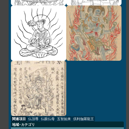
関連項目
仏頂尊
仏眼仏母
五智如来
倶利伽羅龍王
地域・カテゴリ