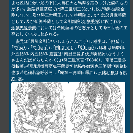
また説話に倣い足の下に大自在天と烏摩を踏みつけた姿のもの
が多い。
胎蔵界曼荼羅
では降三世明王（ないし伐折囉吽迦囉金
剛）として、及び勝三世明王として
持明院
に、また忿怒月黶菩薩
として、及び孫婆菩薩として金剛部院（
金剛手院
）に配される。
金剛界曼荼羅
においては金剛薩埵の忿怒身として降三世会の主
尊として中央に配される。
密号
は「最勝金剛（さいしょうこんごう）」、
種字
は、「
अ（a）
」、
「
हा（hā）
」、「
हाः（hāḥ）
」、「
ह्रीः（hrīḥ）
」、「
हुं（huṃ）
」、印相は羯磨印、
外五鈷印、内五鈷印、
真言
は「南麼三曼多伐折囉
訶（なうまく
𧹞
さまんだばざらだんかく）」（降三世真言・T0848）、「南麼三曼多
伐折囉
訶訶訶微薩麼曳平薩婆怛他掲多微灑也三婆嚩怛囇路枳
𧹞
也微若也䙖若急呼莎訶」、「唵寧三婆嚩日囉
」、
三昧耶形
は
五鈷
𤙖
杵
、
索
。