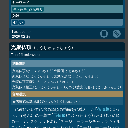
キーワード
星・惑星
画像有り
文献
47
57
Last-update:
2026-02-25
光聚仏頂
こうじゅぶっちょう
Tejorāśi-cakravartin
意味漢訳
火光仏頂
火聚頂
（かこうぶっちょう）
（かじゅちょう）
火聚仏頂
光聚仏頂
（かじゅぶっちょう）
（こうじゅぶっちょう）
光聚仏頂菩薩
（こうじゅぶっちょうぼさつ）
光聚仏頂輪王
放光仏頂
（こうじゅぶっちょうりんのう）
（ほうこうぶっちょう）
音写漢訳
帝儒囉施鄔瑟抳灑
（ていじゅらしうしゅにしゃ）
仏教において仏陀の頭頂の功徳を仏尊とした「
仏頂尊
（ぶっ
ちょうそん）」の一尊で「
五仏頂
（ごぶっちょう）」および八仏頂
の一。サンスクリット名は「テージョーラーシチャクラヴァル
ティン（Tejorāśi-cakravartin）」ないし「テージョーラーシィウ