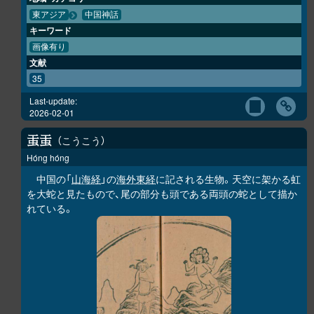
東アジア
中国神話
キーワード
画像有り
文献
35
Last-update:
2026-02-01
こうこう
𧈫
𧈫
Hóng hóng
中国の「
山海経
」の
海外東経
に記される生物。天空に架かる虹
を大蛇と見たもので、尾の部分も頭である両頭の蛇として描か
れている。