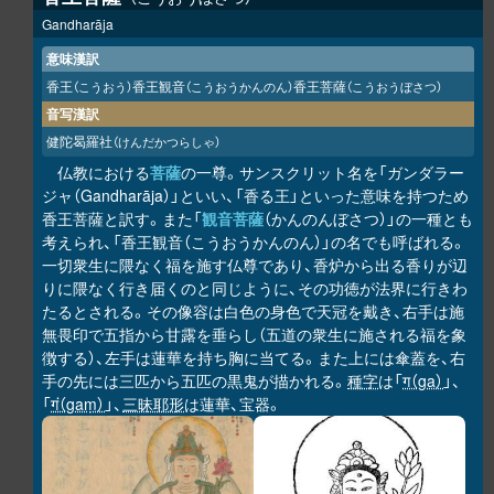
Gandharāja
意味漢訳
香王
香王観音
香王菩薩
（こうおう）
（こうおうかんのん）
（こうおうぼさつ）
音写漢訳
健陀曷羅社
（けんだかつらしゃ）
仏教における
菩薩
の一尊。サンスクリット名を「ガンダラー
ジャ（Gandharāja）」といい、「香る王」といった意味を持つため
香王菩薩と訳す。また「
観音菩薩
（かんのんぼさつ）」の一種とも
考えられ、「香王観音（こうおうかんのん）」の名でも呼ばれる。
一切衆生に隈なく福を施す仏尊であり、香炉から出る香りが辺
りに隈なく行き届くのと同じように、その功徳が法界に行きわ
たるとされる。その像容は白色の身色で天冠を戴き、右手は施
無畏印で五指から甘露を垂らし（五道の衆生に施される福を象
徴する）、左手は蓮華を持ち胸に当てる。また上には傘蓋を、右
手の先には三匹から五匹の黒鬼が描かれる。
種字
は「
ग（ga）
」、
「
गं（gaṃ）
」、
三昧耶形
は蓮華、宝器。