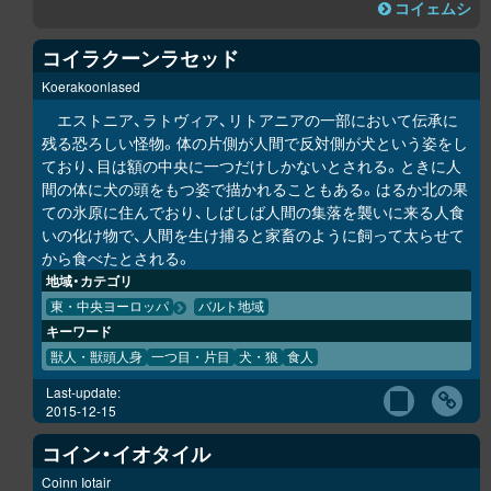
コイェムシ
コイラクーンラセッド
Koerakoonlased
エストニア、ラトヴィア、リトアニアの一部において伝承に
残る恐ろしい怪物。体の片側が人間で反対側が犬という姿をし
ており、目は額の中央に一つだけしかないとされる。ときに人
間の体に犬の頭をもつ姿で描かれることもある。はるか北の果
ての氷原に住んでおり、しばしば人間の集落を襲いに来る人食
いの化け物で、人間を生け捕ると家畜のように飼って太らせて
から食べたとされる。
地域・カテゴリ
東・中央ヨーロッパ
バルト地域
キーワード
獣人・獣頭人身
一つ目・片目
犬・狼
食人
Last-update:
2015-12-15
コイン・イオタイル
Coinn Iotair