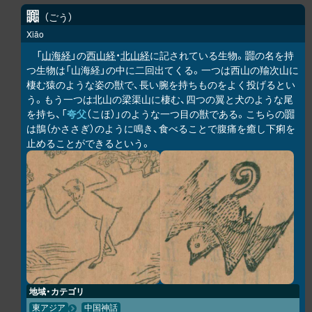
嚻
ごう
Xiāo
「
山海経
」の
西山経
・
北山経
に記されている生物。嚻の名を持
つ生物は「山海経」の中に二回出てくる。一つは西山の羭次山に
棲む猿のような姿の獣で、長い腕を持ちものをよく投げるとい
う。もう一つは北山の梁渠山に棲む、四つの翼と犬のような尾
を持ち、「
夸父
（こほ）」のような一つ目の獣である。こちらの嚻
は鵲（かささぎ）のように鳴き、食べることで腹痛を癒し下痢を
止めることができるという。
地域・カテゴリ
東アジア
中国神話