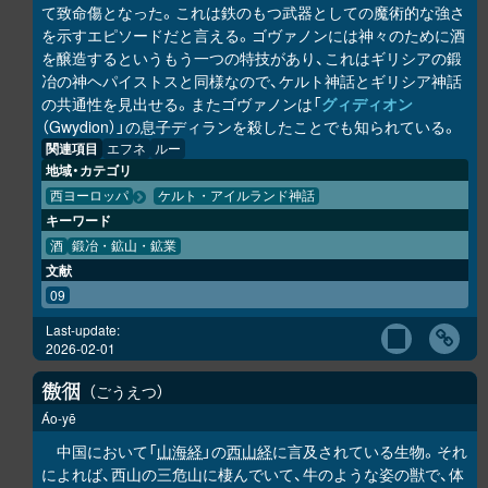
て致命傷となった。これは鉄のもつ武器としての魔術的な強さ
を示すエピソードだと言える。ゴヴァノンには神々のために酒
を醸造するというもう一つの特技があり、これはギリシアの鍛
冶の神ヘパイストスと同様なので、ケルト神話とギリシア神話
の共通性を見出せる。またゴヴァノンは「
グィディオン
（Gwydion）」の息子ディランを殺したことでも知られている。
関連項目
エフネ
ルー
地域・カテゴリ
西ヨーロッパ
ケルト・アイルランド神話
キーワード
酒
鍛冶・鉱山・鉱業
文献
09
Last-update:
2026-02-01
ごうえつ
𢕟
𢓨
Áo-yē
中国において「
山海経
」の
西山経
に言及されている生物。それ
によれば、西山の三危山に棲んでいて、牛のような姿の獣で、体