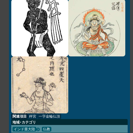
関連項目
秤宮
一字金輪仏頂
地域・カテゴリ
インド亜大陸
仏教