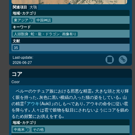
関連項目
大鶚
地域・カテゴリ
東アジア
中国神話
キーワード
人頭獣身
蛇・龍・ドラゴン
画像有り
文献
35
Last-update:
2026-06-27
コア
Coor
ペルーのケチュア族における邪悪な精霊。大きな頭と光り輝
く眼を持った、灰色に黒い横縞の入った猫の姿をしている。山
の精霊「
アウキ
（Auki）」のしもべであり、アウキの命令に従い雹
を降らす。人々は雹で穀物を駄目にされないようにコアを鎮め
るため頻繁にお供えをする。
地域・カテゴリ
中南米
その他