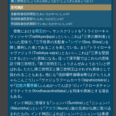
勝三世明王
（しょうさんぜみょうおう・しょうざんせみょうおう）
音写漢訳
多齡路迦也吠闍也
（たれいろかやべいしゃや）
怛隷路迦毘惹耶
（たんれいろかびじゃや）
帝隸路迦也吠闍耶
（ていれいろかやべいしゃや）
密教における
明王
の一。サンスクリットを「トライローキャ
ヴィジャヤ（Trailōkyavijaya）」といい、これは「三界の勝利者」と
いった意味で、「三千世界の支配者＝「
シヴァ
（Siva, Shiva）」を
降し勝利した者」であることを表している。また「トライローキ
ャヴァジュラ（Trailokya-vajra）」ともいい、これは「三界を堅固
にする」といった意味になる。従って漢字圏ではこれらの意味
訳で降三世明王、「勝三世明王（しょうさんぜみょうおう）」と呼
ばれる。ただし降三世明王と勝三世明王はそれぞれ異体として
扱われることもある。他にも「伐折囉吽迦囉金剛（ばざらうんき
ゃらこんごう）」＝「ヴァジュラフームカーラ（Vajrahūṃkāra）」
や「
忿怒月黶菩薩
（ふんぬがってんぼさつ）」＝「クローダチャン
ドラティラカ（Krodhacandratilaka）」を同体や異称とする場合
もある。
インド神話に登場する「シュンバ（Śumbha）」と「ニシュンバ
（Niśumbha）」という「
アスラ
（Asura）」族の兄弟が仏教に取り込
まれたもの。インド神話によればシュンバ・ニシュンバは暴虐