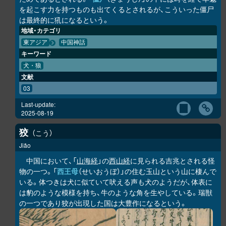
を起こす力を持つものも出てくるとされるが、こういった僵尸
は最終的に犼になるという。
地域・カテゴリ
東アジア
中国神話
キーワード
犬・狼
文献
03
Last-update:
2025-08-19
狡
こう
Jiǎo
中国において、「
山海経
」の
西山経
に見られる吉兆とされる怪
物の一つ。「
西王母
（せいおうぼ）」の住む玉山という山に棲んで
いる。体つきは犬に似ていて吠える声も犬のようだが、体表に
は豹のような模様を持ち、牛のような角を生やしている。瑞獣
の一つであり狡が出現した国は大豊作になるという。