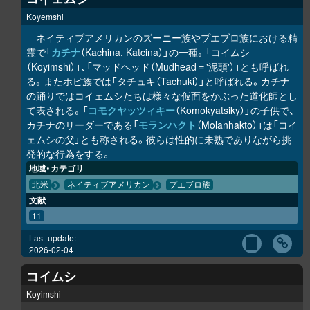
Koyemshi
ネイティブアメリカンのズーニー族やプエブロ族における精
霊で「
カチナ
（Kachina, Katcina）」の一種。「コイムシ
（Koyimshi）」、「マッドヘッド（Mudhead＝'泥頭'）」とも呼ばれ
る。またホピ族では「タチュキ（Tachuki）」と呼ばれる。カチナ
の踊りではコイェムシたちは様々な仮面をかぶった道化師とし
て表される。「
コモクヤッツィキー
（Komokyatsiky）」の子供で、
カチナのリーダーである「
モランハクト
（Molanhakto）」は「コイ
ェムシの父」とも称される。彼らは性的に未熟でありながら挑
発的な行為をする。
地域・カテゴリ
北米
ネイティブアメリカン
プエブロ族
文献
11
Last-update:
2026-02-04
コイムシ
Koyimshi