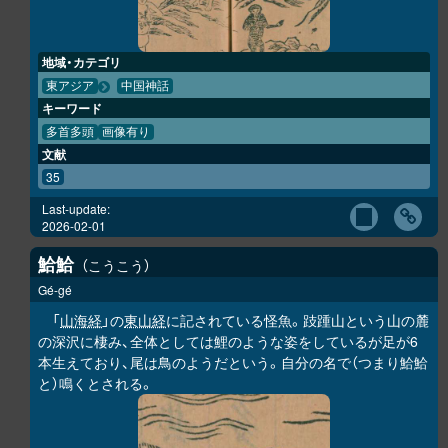
地域・カテゴリ
東アジア
中国神話
キーワード
多首多頭
画像有り
文献
35
Last-update:
2026-02-01
鮯鮯
こうこう
Gé-gé
「
山海経
」の
東山経
に記されている怪魚。跂踵山という山の麓
の深沢に棲み、全体としては鯉のような姿をしているが足が6
本生えており、尾は鳥のようだという。自分の名で（つまり
鮯鮯
と）鳴くとされる。