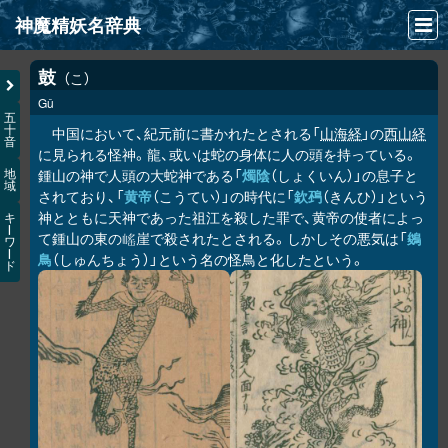
神魔精妖名辞典
NEWS
鼓
こ
Gǔ
INFO
五
十
中国において、紀元前に書かれたとされる「
山海経
」の
西山経
音
文献
に見られる怪神。龍、或いは蛇の身体に人の頭を持っている。
鍾山の神で人頭の大蛇神である「
燭陰
（しょくいん）」の息子と
地
域
検索
されており、「
黄帝
（こうてい）」の時代に「
欽䲹
（きんひ）」という
神とともに天神であった祖江を殺した罪で、黄帝の使者によっ
キ
凖項目
ー
て鍾山の東の
崖で殺されたとされる。しかしその悪気は「
鵕
𡺯
ワ
ー
鳥
（しゅんちょう）」という名の怪鳥と化したという。
ド
画像資料便覧
LINK