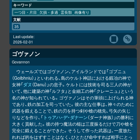
キーワード
一つ目・片目
欠損・多過
霊長類
画像有り
文献
35
Last-update:
2026-02-01
ゴヴァノン
Govannon
ウェールズではゴヴァノン、アイルランドでは「ゴブニュ
（Goibhniu）」といわれる、島のケルト神話における鍛冶の神で
女神「
ダヌ
（Danu）」の息子。ケルトには技術を司る三人の神が
いて、他に建築の神「ルフタ」と金細工の神「クレーニュ」という
名の神が知られている。ゴヴァノンはその筆頭に上げられる神
であり、鉄の加工を司っていた。彼の主な仕事は、神々のために
武器を鍛えることで、鉄の刃を持つ剣や槍の穂先、弓矢の矢じ
りなどを作り、「
トゥアハ・デ・ダナーン
（ダーナ神族）」の勝利に
大きく貢献した。彼の持つ魔法の槌は三度振るだけで刀や槍を
完全に鍛えることができた。そうして作った武器は、一度放た
れれば的をはずすことはなく、ひとたび命中すれば相手にとっ