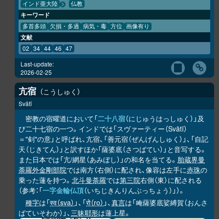
インド亜大陸
仏教
キーワード
多首多頭
欠損・多過
病気・毒
方位
画像有り
文献
02
34
44
46
47
Last-update:
2026-02-25
亢宿
こうしゅく
Svātī
密教の宿曜道において「
二十八宿
（にじゅうはっしゅく）」及
び二十七宿の一つ。インドでは「スヴァーティー（Svātī）
＝"剣"の意」と呼ばれ、亢宿、「善元宿（ぜんげんしゅく）」、「自記
天（じきてん）」と訳すほか「薩婆底（さつばてい）」と音写する。
また日本では「亢/網星（あみぼし）」の和名を当てる。
胎蔵界曼
荼羅
外金剛部院
では南方（右側）に配され、像容は左手に
赤珠
の
乗った蓮を持つ。
北斗曼荼羅
では
第三院
右側（東）に配される
（参考：「
一字金輪仏頂
（いちじきんりんぶっちょう）」）。
種字
は「
स्व（sva）
」、「
रो（ro）
」、
真言
は「唵薩婆底娑縛賀（おんさ
ばていそわか）」、
三昧耶形
は蓮上星。