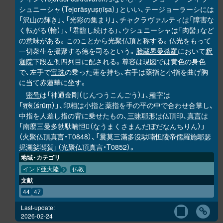
シュニーシャ（Tejorāsyuṣṇīṣa）」といい、テージョーラーシには
「沢山の輝き」、「光彩の集まり」、チャクラヴァルティは「障害な
く転がる（輪）」、「君臨し続ける」、ウシュニーシャは「肉髻」など
の意味がある。このことから光聚仏頂と称する。仏光をもって
一切衆生を攝聚する徳を司るという。
胎蔵界曼荼羅
において
釈
迦院
下段左側四列目に配される。尊容は現図では黄色の身色
で、左手で
宝珠
の乗った蓮を持ち、右手は薬指と小指を曲げ胸
に当て赤蓮華に坐す。
密号
は「神通金剛（じんつうこんごう）」、
種字
は
「
श्रूं（śrūṃ）
」、印相は小指と薬指を手の平の中で合わせ合掌し、
中指を人差し指の背に乗せたもの、
三昧耶形
は仏頂印、
真言
は
「南麼三曼多勃馱喃怛
（なうまくさまんだぼだなんちりん）」
𭌇
（火聚仏頂真言・T0848）、「曩莫三滿多沒馱喃怛陵帝儒羅施鄔瑟
抳灑娑嚩賀」（光聚仏頂真言・T0852）。
地域・カテゴリ
インド亜大陸
仏教
文献
44
47
Last-update:
2026-02-24