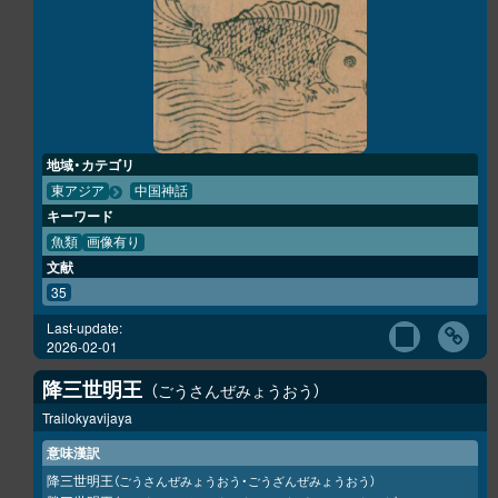
地域・カテゴリ
東アジア
中国神話
キーワード
魚類
画像有り
文献
35
Last-update:
2026-02-01
降三世明王
ごうさんぜみょうおう
Trailokyavijaya
意味漢訳
降三世明王
（ごうさんぜみょうおう・ごうざんぜみょうおう）