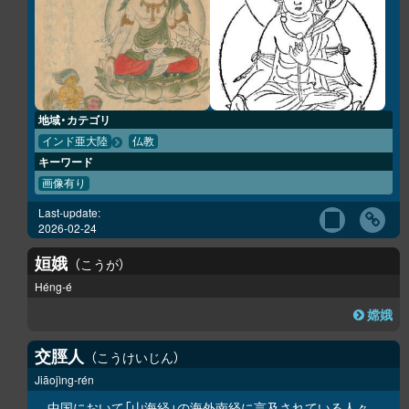
地域・カテゴリ
インド亜大陸
仏教
キーワード
画像有り
Last-update:
2026-02-24
姮娥
こうが
Héng-é
嫦娥
交脛人
こうけいじん
Jiāojìng-rén
中国において「
山海経
」の
海外南経
に言及されている人々。