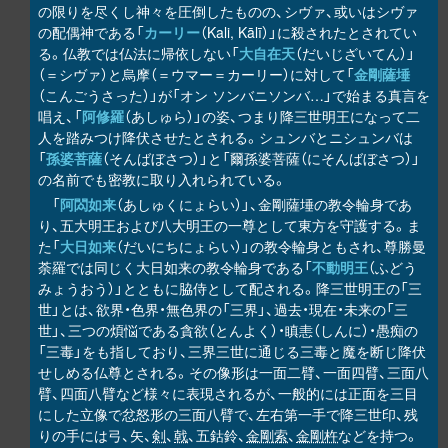
の限りを尽くし神々を圧倒したものの、シヴァ、或いはシヴァ
の配偶神である「
カーリー
（Kali, Kālī）」に殺されたとされてい
る。仏教では仏法に帰依しない「
大自在天
（だいじざいてん）」
（＝シヴァ）と烏摩（＝ウマー＝カーリー）に対して「
金剛薩埵
（こんごうさった）」が「オン ソンバニソンバ…」で始まる真言を
唱え、「
阿修羅
（あしゅら）」の姿、つまり降三世明王になって二
人を踏みつけ降伏させたとされる。シュンバとニシュンバは
「
孫婆菩薩
（そんばぼさつ）」と「爾孫婆菩薩（にそんばぼさつ）」
の名前でも密教に取り入れられている。
「
阿閦如来
（あしゅくにょらい）」、金剛薩埵の教令輪身であ
り、五大明王および八大明王の一尊として東方を守護する。ま
た「
大日如来
（だいにちにょらい）」の教令輪身ともされ、尊勝曼
荼羅では同じく大日如来の教令輪身である「
不動明王
（ふどう
みょうおう）」とともに脇侍として配される。降三世明王の「三
世」とは、欲界・色界・無色界の「三界」、過去・現在・未来の「三
世」、三つの煩悩である貪欲（とんよく）・瞋恚（しんに）・愚痴の
「三毒」をも指しており、三界三世に通じる三毒と魔を断じ降伏
せしめる仏尊とされる。その像形は一面二臂、一面四臂、三面八
臂、四面八臂など様々に表現されるが、一般的には正面を三目
にした立像で忿怒形の三面八臂で、左右第一手で降三世印、残
りの手には弓、矢、
剣
、
戟
、五鈷鈴、
金剛索
、
金剛杵
などを持つ。