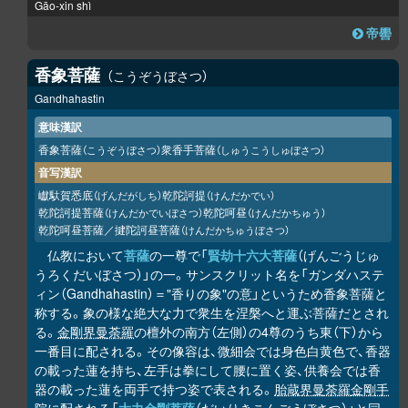
Gāo-xin shì
帝嚳
香象菩薩
こうぞうぼさつ
Gandhahastin
意味漢訳
香象菩薩
衆香手菩薩
（こうぞうぼさつ）
（しゅうこうしゅぼさつ）
音写漢訳
巘馱賀悉底
乾陀訶提
（げんだがしち）
（けんだかでい）
乾陀訶提菩薩
乾陀呵昼
（けんだかでいぼさつ）
（けんだかちゅう）
乾陀呵昼菩薩／揵陀訶昼菩薩
（けんだかちゅうぼさつ）
仏教において
菩薩
の一尊で「
賢劫十六大菩薩
（げんごうじゅ
うろくだいぼさつ）」の一。サンスクリット名を「ガンダハステ
ィン（Gandhahastin）＝"香りの象"の意」というため香象菩薩と
称する。象の様な絶大な力で衆生を涅槃へと運ぶ菩薩だとされ
る。
金剛界曼荼羅
の檀外の南方（左側）の4尊のうち東（下）から
一番目に配される。その像容は、微細会では身色白黄色で、香器
の載った蓮を持ち、左手は拳にして腰に置く姿、供養会では香
器の載った蓮を両手で持つ姿で表される。
胎蔵界曼荼羅
金剛手