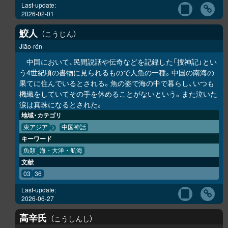
Last-update:
2026-02-01
鮫人
こうじん
Jiāo-rén
中国において、民間説話や伝奇などを記録した「捜神記」とい
う4世紀頃の書物に見られるもので人魚の一種。中国の南海の
果てに住んでいるとされる。魚の姿で海の中で暮らし、いつも
機織をしていてその手を休めることがないという。また泣いた
涙は真珠になるとされた。
地域・カテゴリ
東アジア
中国神話
キーワード
魚類
海・大洋・航海
文献
03
36
Last-update:
2026-06-27
高辛氏
こうしんし