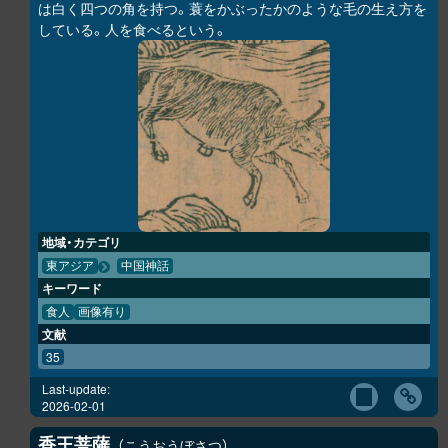
は白く四つの角を持つ。蓑をかぶったかのような毛の生え方を
している。人を食べるという。
地域・カテゴリ
東アジア
中国神話
キーワード
食人
画像有り
文献
35
Last-update:
2026-02-01
香王菩薩
こうおうぼさつ