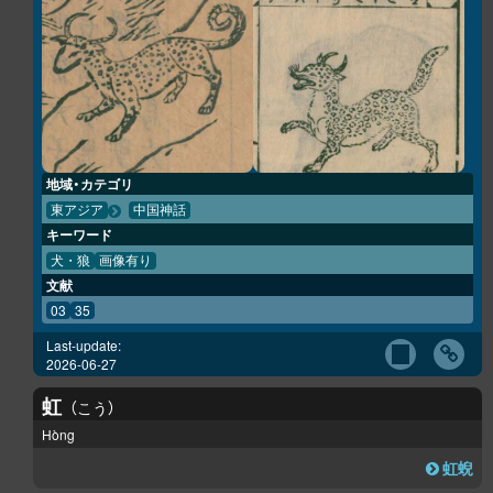
地域・カテゴリ
東アジア
中国神話
キーワード
犬・狼
画像有り
文献
03
35
Last-update:
2026-06-27
虹
こう
Hòng
虹蜺