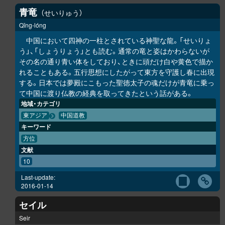
青竜
せいりゅう
Qīng-lóng
中国において四神の一柱とされている神聖な龍。「せいりょ
う」、「しょうりょう」とも読む。通常の竜と姿はかわらないが
その名の通り青い体をしており、ときに頭だけ白や黄色で描か
れることもある。五行思想にしたがって東方を守護し春に出現
する。日本では夢殿にこもった聖徳太子の魂だけが青竜に乗っ
て中国に渡り仏教の経典を取ってきたという話がある。
地域・カテゴリ
東アジア
中国道教
キーワード
方位
文献
10
Last-update:
2016-01-14
セイル
Seir