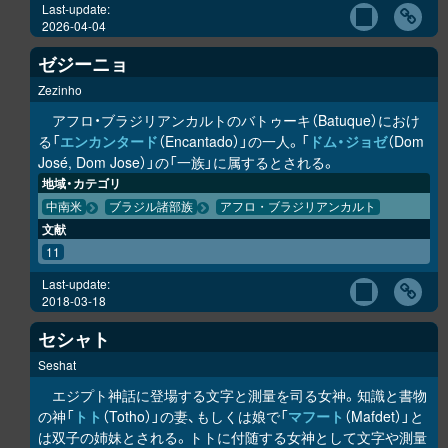
Last-update:
2026-04-04
ゼジーニョ
Zezinho
アフロ・ブラジリアンカルトのバトゥーキ（Batuque）におけ
る「
エンカンタード
（Encantado）」の一人。「
ドム・ジョゼ
（Dom
José, Dom Jose）」の「一族」に属するとされる。
地域・カテゴリ
中南米
ブラジル諸部族
アフロ・ブラジリアンカルト
文献
11
Last-update:
2018-03-18
セシャト
Seshat
エジプト神話に登場する文字と測量を司る女神。知識と書物
の神「
トト
（Totho）」の妻、もしくは娘で「
マフート
（Mafdet）」と
は双子の姉妹とされる。トトに付随する女神として文字や測量