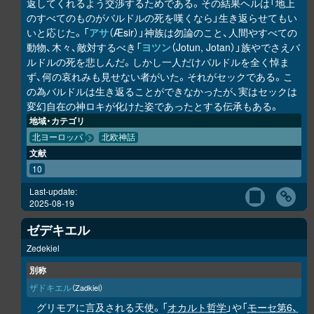
返してくれるよう交渉するためである。その結果ヘルは「地上
のすべてのものがバルドルの死を嘆くなら」生き返らせてもい
いと応じた。「
アサ
（Æsir）」神族は勿論のこと、人間やすべての
動物、木々、敵対するべき「
ヨツン
（Jotun, Jotan）」族やでさえバ
ルドルの死を悲しんだ。しかし一人だけバルドルを全く悼ま
ず、何の哀れみも見せない者がいた。それがセックである。こ
の為バルドルは生き返ることができなかったが、実はセックは
変幻自在の神ロキが化けた姿であったとする伝承もある。
地域・カテゴリ
北ヨーロッパ
北欧神話
文献
10
Last-update:
2025-08-19
ゼデキエル
Zedekiel
別称
ザドキエル
（Zadkiel）
グリモアに言及される天使。「
オカルト哲学
」や「
モーセ第6、