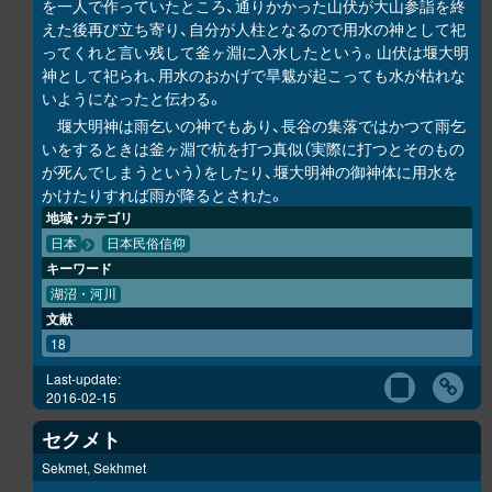
を一人で作っていたところ、通りかかった山伏が大山参詣を終
えた後再び立ち寄り、自分が人柱となるので用水の神として祀
ってくれと言い残して釜ヶ淵に入水したという。山伏は堰大明
神として祀られ、用水のおかげで旱魃が起こっても水が枯れな
いようになったと伝わる。
堰大明神は雨乞いの神でもあり、長谷の集落ではかつて雨乞
いをするときは釜ヶ淵で杭を打つ真似（実際に打つとそのもの
が死んでしまうという）をしたり、堰大明神の御神体に用水を
かけたりすれば雨が降るとされた。
地域・カテゴリ
日本
日本民俗信仰
キーワード
湖沼・河川
文献
18
Last-update:
2016-02-15
セクメト
Sekmet, Sekhmet