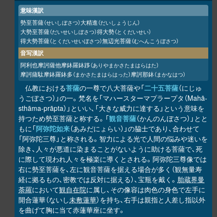
意味漢訳
勢至菩薩
大精進
（せいしぼさつ）
（だいしょうじん）
大勢至菩薩
得大勢
（だいせいしぼさつ）
（とくだいせい）
得大勢菩薩
無辺光菩薩
（とくだいせいぼさつ）
（むへんこうぼさつ）
音写漢訳
阿利也摩訶薩他摩鉢羅鉢
（ありやまかさたまはらはた）
跢
摩訶薩駄摩鉢羅鉢多
摩訶那鉢
（まかさたまはらはった）
（まかなはつ）
仏教における
菩薩
の一尊で八大菩薩や「
二十五菩薩
（にじゅ
うごぼさつ）」の一。梵名を「マハースターマプラープタ（Mahā-
sthāma-prāpta）」といい、「大きな威力に達する」という意味を
持つため勢至菩薩と称する。「
観音菩薩
（かんのんぼさつ）」とと
もに「
阿弥陀如来
（あみだにょらい）」の脇士であり、合わせて
「阿弥陀三尊」と称される。智力による光で人間の悩みや迷いを
除き、人々が悪道に染まることがないように助ける菩薩で、死
に際して現われ人々を極楽に導くとされる。阿弥陀三尊像では
右に勢至菩薩を、左に観音菩薩を据える場合が多く（観無量寿
経に拠るもの、密教では反対に据える）、宝瓶を戴く。
胎蔵界曼
荼羅
において
観自在院
に属し、その像容は肉色の身色で左手に
開合蓮華（ないし
未敷蓮華
）を持ち、右手は親指と人差し指以外
を曲げて胸に当て赤蓮華座に坐す。