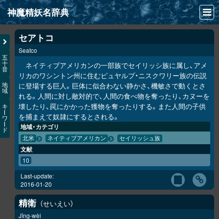
神魔精妖名辞典
NEWS
セアトコ
Seatco
INFO
五
十
ネイティブアメリカンの一部族でセイリッシ族に属し、アメ
音
文献
リカのワシントン州に住むピュヤルプ・ニスクワリー族の伝説
に登場する巨人。巨体に似合わない静かさ、機敏さで動くとさ
地
域
検索
れる。人間に対し敵対的で、人間の食べ物を奪ったり、カヌーを
壊したり、罠にかかった獲物を奪ったりする。また人間の子供
キ
凖項目
ー
を捕まえて奴隷にするとされる。
ワ
ー
地域・カテゴリ
ド
画像資料便覧
北米
ネイティブアメリカン
セイリッシュ族
文献
LINK
10
Last-update:
2016-01-20
精衛
せいえい
Jīng-wèi