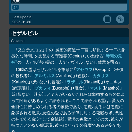
文献
24
Last-update:
2026-01-20
セザルビル
Sezarbil
「
ヌクテメロン
」中の「魔術的黄道十二宮に類似する十二の象
徴的な時間」を支配する守護霊（Genius）、いわゆる
"時間の鬼
神"
の一人。10時の霊の一人でデヴィル、ないし敵意を司る。
10時の霊はセザルビルを筆頭に「
アゼウフ
（Azeuph）」（子供
の殺戮者）、「
アルミルス
（Armilus）」（色欲）、「
カタリス
（Kataris）」（犬、ないし冒涜）、「
ラザニル
（Razanil）」（オニキス
（縞瑪瑙））、「
ブカフィ
（Bucaphi）」（魔女）、「
マスト
（Mastho）」
（幻影ないし迷妄）、と７人がいるがこれらは象徴するものによ
って関連があるように語られる。ここで語られる霊は、賢人の
全能性に苦しめられる者の象徴であり、悪魔、あるいは悪魔に
象徴される敵意、悪性の愛である子供に対する殺戮欲求、悪性
の神である金（そして金銭欲）、冒涜の象徴としての犬、彼らが
持つことのない縞瑪瑙、彼らにとっての真実である迷妄であ
る。