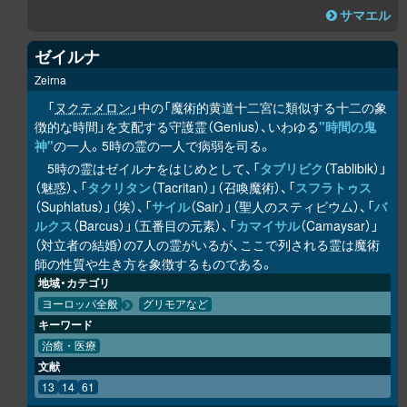
サマエル
ゼイルナ
Zeirna
「
ヌクテメロン
」中の「魔術的黄道十二宮に類似する十二の象
徴的な時間」を支配する守護霊（Genius）、いわゆる
"時間の鬼
神"
の一人。5時の霊の一人で病弱を司る。
5時の霊はゼイルナをはじめとして、「
タブリビク
（Tablibik）」
（魅惑）、「
タクリタン
（Tacritan）」（召喚魔術）、「
スフラトゥス
（Suphlatus）」（埃）、「
サイル
（Sair）」（聖人のスティビウム）、「
バ
ルクス
（Barcus）」（五番目の元素）、「
カマイサル
（Camaysar）」
（対立者の結婚）の7人の霊がいるが、ここで列される霊は魔術
師の性質や生き方を象徴するものである。
地域・カテゴリ
ヨーロッパ全般
グリモアなど
キーワード
治癒・医療
文献
13
14
61