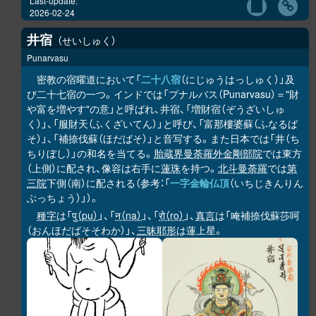
Last-update:
2026-02-24
井宿
せいしゅく
Punarvasu
密教の宿曜道において「
二十八宿
（にじゅうはっしゅく）」及
び二十七宿の一つ。インドでは「プナルバス（Punarvasu）＝"財
や富を増やす"の意」と呼ばれ、井宿、「増財宿（ぞうざいしゅ
く）」、「服財天（ふくざいてん）」と呼び、「富那樓婆蘇（ふなるば
そ）」、「補捺伐蘇（ほだばそ）」と音写する。また日本では「井（ち
ちりぼし）」の和名を当てる。
胎蔵界曼荼羅
外金剛部院
では東方
（上側）に配され、像容は右手に
蓮珠
を持つ。
北斗曼荼羅
では
第
三院
下側（南）に配される（参考：「
一字金輪仏頂
（いちじきんりん
ぶっちょう）」）。
種字
は「
पु（pu）
」、「
न（na）
」、「
रो（ro）
」、
真言
は「唵補捺伐蘇莎呵
（おんほだばそそわか）」、
三昧耶形
は蓮上星。