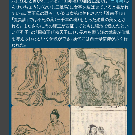
穴に住むと書かれている。「山海経」の
海内北経
では「
三青鳥
（さ
んせいちょう）」(ないし三足烏)に食事を運ばせていると書かれ
ている。西王母の恐ろしい姿は次第に美化されて「淮南子」の
「覧冥訓」では不死の薬（三千年の桃）をもった絶世の美女とさ
れる。またさらに周の穆王が西征してともに瑶池で遊んだとい
い（「列子」の「周穆王」「穆天子伝」）、長寿を願う漢の武帝が仙桃
を与えられたという伝説ができ、漢代には西王母信仰が広く行
われた。