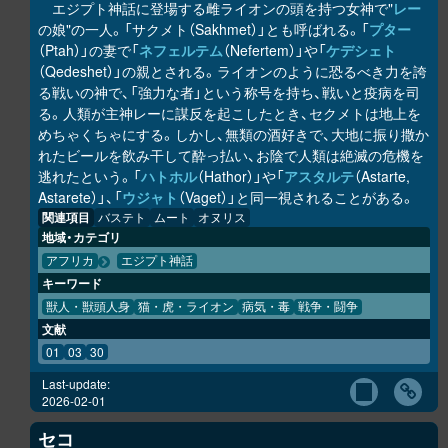
エジプト神話に登場する雌ライオンの頭を持つ女神で"
レー
の娘"の一人。「サクメト（Sakhmet）」とも呼ばれる。「
プター
（Ptah）」の妻で「
ネフェルテム
（Nefertem）」や「
ケデシェト
（Qedeshet）」の親とされる。ライオンのように恐るべき力を誇
る戦いの神で、「強力な者」という称号を持ち、戦いと疫病を司
る。人類が主神レーに謀反を起こしたとき、セクメトは地上を
めちゃくちゃにする。しかし、無類の酒好きで、大地に振り撒か
れたビールを飲み干して酔っ払い、お陰で人類は絶滅の危機を
逃れたという。「
ハトホル
（Hathor）」や「
アスタルテ
（Astarte,
Astarete）」、「
ウジャト
（Vaget）」と同一視されることがある。
関連項目
バステト
ムート
オヌリス
地域・カテゴリ
アフリカ
エジプト神話
キーワード
獣人・獣頭人身
猫・虎・ライオン
病気・毒
戦争・闘争
文献
01
03
30
Last-update:
2026-02-01
セコ