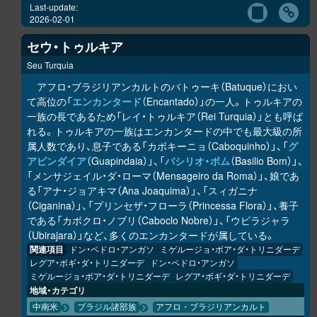
Last-update:
2026-02-01
セウ・トゥルキア
Seu Turquia
アフロ・ブラジリアンカルトのバトゥーキ（Batuque）におい
て高位の「
エンカンタード
（Encantado）」の一人。トゥルキアの
一族の長であるため「レイ・トゥルキア（Rei Turquia）」とも呼ば
れる。トゥルキアの一族はエンカンタードの中でも最大級の所
属人数であり、息子である「カボキーニョ（Caboquinho）」、「
グ
アピンダイア
（Guapindaia）」、「
バシリオ・ボム
（Basilio Bom）」、
「メンサジェイル・ダ・ローマ（Mensageiro da Roma）」、娘であ
る「アナ・ジョアキマ（Ana Joaquima）」、「スィガニナ
（Ciganina）」、「プリンセザ・フローラ（Princessa Flora）」、養子
である「カボクロ・ノブリ（Caboclo Nobre）」、「ウビラジャラ
（Ubirajara）」など、多くのエンカンタードが属している。
関連項目
ドン・ペドロ・アンガソ
ミゲルージョ・ボア・ダ・トリニダーデ
レグア・ボギ・ダ・トリニダーデ
ドン・ペドロ・アンガソ
ミゲルージョ・ボア・ダ・トリニダーデ
レグア・ボギ・ダ・トリニダーデ
地域・カテゴリ
中南米
ブラジル諸部族
アフロ・ブラジリアンカルト