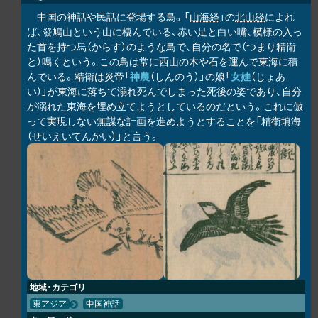
中国の神話や民話に登場する鳥。「
山海経
」の
北山経
によれ
ば、發鳩山という山に棲んでいる、赤い足と白い嘴、模様の入っ
た首を持つ烏（からす）のような鳥で、自分の名で（つまり精衛
と）鳴くという。この鳥は常に西山の木や石を運んで東海に積
んでいる。精衛は炎帝「
神農
（しんのう）」の娘「
女娃
（じょあ
い）」が東海に落ちて溺れ死んでしまった死後の姿であり、自分
が溺れた東海を埋め立てようとしているのだという。これに倣
って実現しない無謀な計画を進めようとすることを「精衛填海
（せいえいてんかい）」と言う。
地域・カテゴリ
東アジア
中国神話