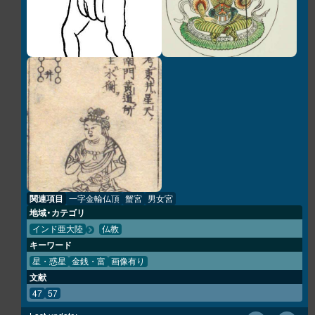
関連項目
一字金輪仏頂
蟹宮
男女宮
地域・カテゴリ
インド亜大陸
仏教
キーワード
星・惑星
金銭・富
画像有り
文献
47
57