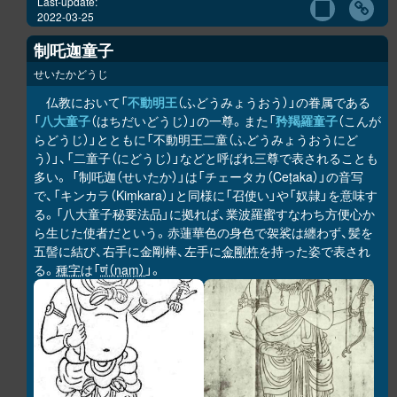
Last-update:
2022-03-25
制吒迦童子
せいたかどうじ
仏教において「
不動明王
（ふどうみょうおう）」の眷属である
「
八大童子
（はちだいどうじ）」の一尊。また「
矜羯羅童子
（こんが
らどうじ）」とともに「不動明王二童（ふどうみょうおうにど
う）」、「二童子（にどうじ）」などと呼ばれ三尊で表されることも
多い。 「制吒迦（せいたか）」は「チェータカ（Ceṭaka）」の音写
で、「キンカラ（Kiṃkara）」と同様に「召使い」や「奴隷」を意味す
る。「八大童子秘要法品」に拠れば、業波羅蜜すなわち方便心か
ら生じた使者だという。赤蓮華色の身色で袈裟は纏わず、髪を
五髻に結び、右手に金剛棒、左手に
金剛杵
を持った姿で表され
る。
種字
は「
णं（ṇaṃ）
」。