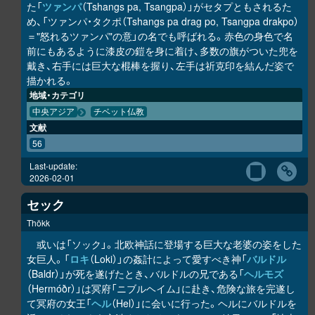
た「
ツァンパ
（Tshangs pa, Tsangpa）」がセタプともされるた
め、「ツァンパ・タクポ（Tshangs pa drag po, Tsangpa drakpo）
＝"怒れるツァンパ"の意」の名でも呼ばれる。赤色の身色で名
前にもあるように漆皮の鎧を身に着け、多数の旗がついた兜を
戴き、右手には巨大な棍棒を握り、左手は祈克印を結んだ姿で
描かれる。
地域・カテゴリ
中央アジア
チベット仏教
文献
56
Last-update:
2026-02-01
セック
Thökk
或いは「ソック」。北欧神話に登場する巨大な老婆の姿をした
女巨人。「
ロキ
（Loki）」の姦計によって愛すべき神「
バルドル
（Baldr）」が死を遂げたとき、バルドルの兄である「
ヘルモズ
（Hermóðr）」は冥府「ニブルヘイム」に赴き、危険な旅を完遂し
て冥府の女王「
ヘル
（Hel）」に会いに行った。ヘルにバルドルを