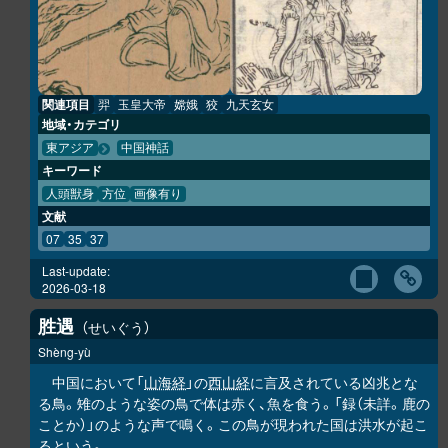
関連項目
羿
玉皇大帝
嫦娥
狡
九天玄女
地域・カテゴリ
東アジア
中国神話
キーワード
人頭獣身
方位
画像有り
文献
07
35
37
Last-update:
2026-03-18
胜
遇
せいぐう
Shèng-yù
中国において「
山海経
」の
西山経
に言及されている凶兆とな
る鳥。雉のような姿の鳥で体は赤く、魚を食う。「録（未詳。鹿の
ことか）」のような声で鳴く。この鳥が現われた国は洪水が起こ
るという。