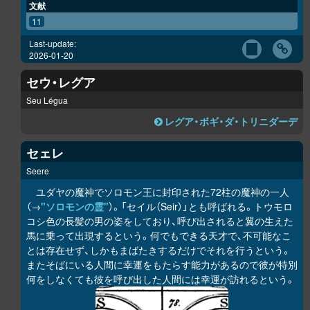
文献
11
Last-update:
2026-01-20
セウ・レグア
Seu Légua
レグア・ボギ・ダ・トリニダーデ
セェレ
Seere
ユダヤの魔神でソロモン王に封印された72柱の魔神の一人
（→
"ソロモンの霊"
）。「セイル（Seir）」とも呼ばれる。トウモロ
コシ色の長髪の男の姿をしており、呼び出されると翼の生えた
馬に乗って出現するという。何でもできる天才で、不可能なこ
とは存在せず、しかもまばたきするだけでそれを行うという。
またそばにいる人間に幸運をもたらす能力があるので彼が特別
何をしなくても彼を呼び出した人間には幸運が訪れるという。