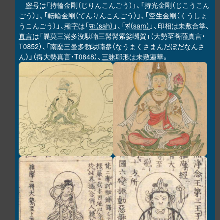
密号
は「持輪金剛（じりんこんごう）」、「持光金剛（じこうこん
ごう）」、「転輪金剛（てんりんこんごう）」、「空生金剛（くうしょ
うこんごう）」、
種字
は「
सः（saḥ）
」、「
सं（saṃ）
」、印相は未敷合掌、
真言
は「曩莫三滿多沒馱喃三髯髯索娑嚩賀」（大勢至菩薩真言・
T0852）、「南麼三曼多勃馱喃參（なうまくさまんだぼだなんさ
ん）」（得大勢真言・T0848）、
三昧耶形
は未敷蓮華。