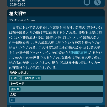
Last-update:
2026-02-25
精大明神
せいだいみょうじん
日本において猿の姿をした蹴鞠を司る神。名前の「精（せい）」
は鞠を蹴るときの掛け声に由来するとされる。後鳥羽上皇に時
代にいた藤原成通（後に「蹴聖」と呼ばれた）という蹴鞠の名人
が千日鞠を志し、その成就の朝に見たという神霊を奉ったのが
始まりだとされる。この神霊は頭に金の鞠の紋をつけ、猿の姿
をした童子形だったという。その姿から「
猨田毘古神
（さるたび
このかみ）」の垂迹身であるとされ、蹴鞠会は申の日の申の刻に
始めるのが正しいとされた。現在では球技全般、特にサッカー
の守護神として信仰されている。
地域・カテゴリ
日本
日本民俗信仰
キーワード
霊長類
文献
02