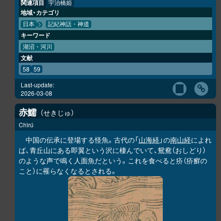
関連項目
宇治橋姫
地域・カテゴリ
日本
記紀神話・神道
キーワード
湖沼・河川
文献
58
59
Last-update:
2026-03-08
赤鱬
せきじゅ
Chìrú
中国の伝承に登場する怪魚。古代の「
山海経
」の
南山経
によれ
ば、青丘山にある即翼という沢に棲んでいて、鴛鴦（おしどり）
のような声で鳴く人面魚だという。これを食べると疥（疥癬の
こと）に罹らなくなるとされる。