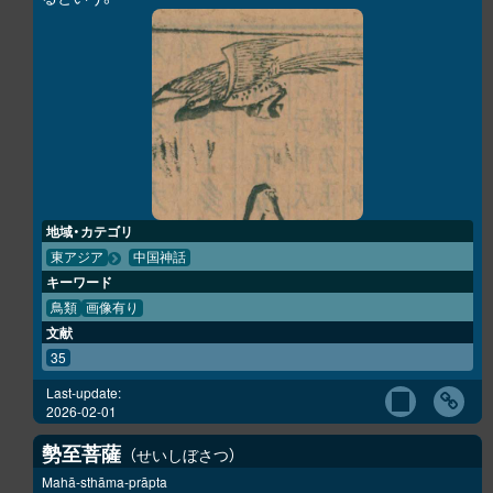
地域・カテゴリ
東アジア
中国神話
キーワード
鳥類
画像有り
文献
35
Last-update:
2026-02-01
勢至菩薩
せいしぼさつ
Mahā-sthāma-prāpta