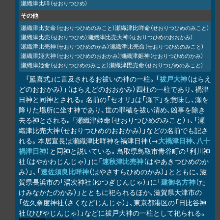
瀬織津比咩
（せおりつひめ）
その他
瀬織津比女命
瀬織津比咩命
（せおりつひめのみこと）
（せおりつひめのみこと）
瀬織津比売
瀬織津比売大神
（せおりつひめ）
（せおりつひめのおおかみ）
瀬織津比売神
瀬織津比売命
（せおりつひめのかみ）
（せおりつひめのみこと）
瀬織津姫大神
瀬織津姫神
（せおりつひめのおおかみ）
（せおりつひめのかみ）
瀬織津姫命
瀬織津毘売命
（せおりつひめのみこと）
（せおりつびめのみこと）
「
延喜式
」に言及されるお祓いの神の一柱。「
祓戸大神
（はらえ
どのおおかみ）」（はらえどのおおかみ）四柱の一柱であり、禍津
日神と同神とされる。名前の「セオリ」は「瀬下」を意味し、瀬を
降りた場所に坐す神であり、世の罪穢を祓い清め、凶事を除き
去る神とされる。「瀬織津姫命（せおりつひめのみこと）」、「瀬
織津比売大神（せおりつひめのおおかみ）」などの名前でも記さ
れる。本居宣長は瀬織津比咩神を禍津日神（→
大禍津日神
、
八十
禍津日神
）と同神と説いている。鳥取県鳥取市青谷町の「利川神
社（はやかわじんじゃ）」に「
速秋津比売神
（はやあきつひめのか
み）」、「
速佐須良比咩神
（はやさすらひめのかみ）」とともに、滋
賀県長浜市の「湯次神社（ゆつぎじんじゃ）」に「
建御名方神
（た
けみなかたのかみ）」とともに祀られるほか、滋賀県大津市の
「佐久奈度神社（さくなどじんじゃ）」、東京都港区の「日比谷神
社（ひびやじんじゃ）」などに祓戸大神の一柱として祀られる。