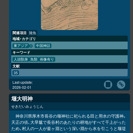
関連項目
陵魚
地域・カテゴリ
東アジア
中国神話
キーワード
人頭獣身
魚類
画像有り
文献
35
Last-update:
2026-02-01
堰大明神
せきだいみょうじん
神奈川県厚木市長谷の堰神社に祀られる田と用水の守護神。
天正の頃、大旱魃で長谷村のあたりの耕地がすべて干上がった
ため、村人の一人が釜ヶ淵という深い淵から水を引こうと堰堤