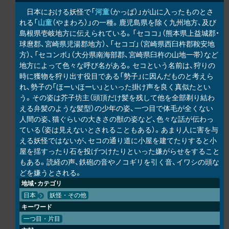
日本における妖怪で「
河童
（かっぱ）」が山に入ったものとさ
れる「
山童
（やまわろ）」の一種。鹿児島県を除く九州地方、及び
島根県壱岐地方に伝えられている。「セココ」（熊本県上益城郡・
球麿郡、宮崎県児湯郡地方）、「セコゴ」（宮崎県西臼杵郡鞍安地
方）、「セコンボ」（大分県南海部郡、宮崎県臼杵の山地一帯）など
地方によって色々な呼び名がある。セコという名前は、狩りの
時に獲物を狩り出す役目である「勢子」に因んだものと考えら
れ、勢子の「ほーいほーい」といった掛け声を良く真似たとい
う。その姿は芥子坊主（頭頂だけ髪を残して他を全部剃り結わ
える弁髪のような髪型）の少年の姿、一つ目で体毛が全くない
人間の姿、猫ぐらいの大きさの獣の姿など、色々な話が伝わっ
ている（姿は見えないとされることもある）。あまり人に害を与
える妖怪ではないが、セコの通り道に小屋を建てたりすると小
屋を揺すったり石を投げつけたりといった嫌がらせをすること
もある。読経の声、鉄砲の音やノコギリを引く音、イワシの頭な
どを嫌うとされる。
地域・カテゴリ
日本
妖怪・その他
キーワード
一つ目・片目