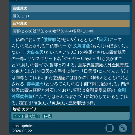
意味漢訳
勝
（しょう）
音写漢訳
惹耶
社耶
者耶
誓耶
（じゃや）
（しゃや）
（じゃや）
（せいや）
仏教において「
微誓耶
（びせいや）」とともに「
日天
（にって
ん）」の妃とされる二仏尊の一で「
文殊菩薩
（もんじゅぼさつ）」、
ないし「
大自在天
（だいじざいてん）」の眷属とされる四姉妹天
の一尊。サンスクリット名「ジャヤー（Jayā＝"打ち負かすこ
と"の意）」の音写で、誓耶と称する。
胎蔵界曼荼羅
の
外金剛部院
の東方（上方）で日天の右手側に侍す、「日天后（にってんこう）」
は同尊とされる。また
文殊院
にはほかの四姉妹天とともに兄と
される「
都牟盧天
（とむろてん）」の右手側下隅に配される。四姉
妹天は四波羅蜜と対応しており、誓耶は
金剛界曼荼羅
の「
金剛
波羅蜜菩薩
（こんごうはらみつぼさつ）」に対応しているとされ
る。
種字
は「
ज（ja）
」、「
क（ka）
」、
三昧耶形
は棒。
地域・カテゴリ
インド亜大陸
仏教
Last-update:
2026-02-22