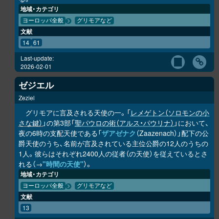
地域・カテゴリ
ヨーロッパ全般
グリモアなど
文献
14
61
Last-update:
2026-02-01
ゼジエル
Zeziel
グリモアに言及される天使の一。「
レメゲトン（ソロモンの小
さな鍵）
」の第3部「
聖パウロの術（アルス・パウリナ）
」において、
夜の6時の支配天使である「
ザアゼナク
（Zaazenach）」配下の公
爵天使のうち、名前が言及されている主位公爵の12人のうちの
1人。彼らはそれぞれ2400人の従者（の天使）を従えているとさ
れる（→
"時間の天使"
）。
地域・カテゴリ
ヨーロッパ全般
グリモアなど
文献
13