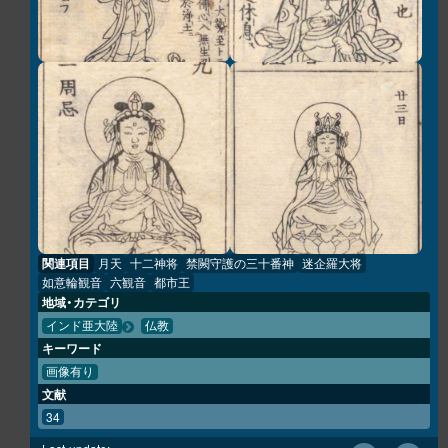
関連項目
月天
十二神将
禁闕守護の三十番神
迷企羅大将
如意輪観音
六観音
都市王
地域・カテゴリ
インド亜大陸
仏教
キーワード
画像有り
文献
34