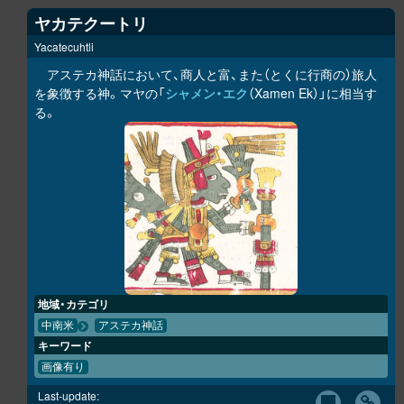
ヤカテクートリ
Yacatecuhtli
アステカ神話において、商人と富、また（とくに行商の）旅人
を象徴する神。マヤの「
シャメン・エク
（Xamen Ek）」に相当す
る。
地域・カテゴリ
中南米
アステカ神話
キーワード
画像有り
Last-update: