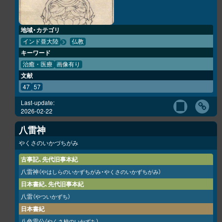
地域・カテゴリ
インド亜大陸
仏教
キーワード
治癒・医療
画像有り
文献
47
57
Last-update:
2026-02-22
八雷神
やくさのいかづちがみ
古事記、先代旧事本紀
八雷神
（やはしらのいかずちがみ・やくさのいかずちがみ）
日本書紀、先代旧事本紀
八雷
（やついかずち）
日本書紀
八色雷公
（やくさ校のいかずち）