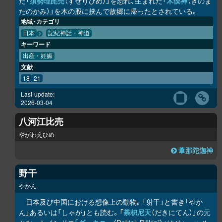
た「
須勢理毘売
（すせりびめ）」を恐れ、生まれた「
木俣神
（きのま
たのかみ）」を木の股に挟んで故郷に帰ったとされている。
地域・カテゴリ
日本
記紀神話・神道
キーワード
出産・妊娠
文献
18
21
Last-update:
2026-03-04
八河江比売
やがわえひめ
葦那陀迦神
野干
やかん
日本及び中国における想像上の動物。「射干」と書き「やか
ん」あるいは「しゃが」とも読む。「
荼枳尼天
（だきにてん）」の元