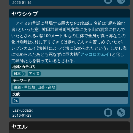
2026-01-15
ヤウシケプ
アイヌの昔話に登場する巨大な化け蜘蛛。名前は「網を編む
者」といった意。虻田郡豊浦町礼文華にある山の洞窟に住んで
いたとされる。幅100メートルもの巨体で全身が真っ赤なこの
化け蜘蛛は、村に下りてきては暴れて人々を苦しめていたが、
レプンカムイ（海神）によって海に沈められたという。しかし海
に沈められたあとも死なずに巨大蛸「
アッコロカムイ
」と化し
て猟師たちを襲っているとされる。
地域・カテゴリ
日本
アイヌ
キーワード
虫類・甲殻類
山岳・高地
文献
24
Last-update:
2016-01-29
ヤエル