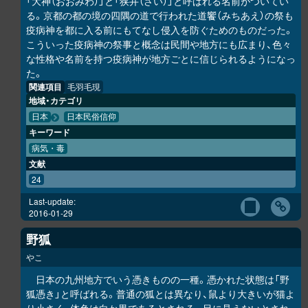
「大神（おおみわ）」と「狭井（さい）」と呼ばれる名前がついてい
る。京都の都の境の四隅の道で行われた道饗（みちあえ）の祭も
疫病神を都に入る前にもてなし侵入を防ぐためのものだった。
こういった疫病神の祭事と概念は民間や地方にも広まり、色々
な性格や名前を持つ疫病神が地方ごとに信じられるようになっ
た。
関連項目
毛羽毛現
地域・カテゴリ
日本
日本民俗信仰
キーワード
病気・毒
文献
24
Last-update:
2016-01-29
野狐
やこ
日本の九州地方でいう憑きものの一種。憑かれた状態は「野
狐憑き」と呼ばれる。普通の狐とは異なり、鼠より大きいが猫よ