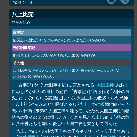
2016-04-18
八上比売
やがみひめ
古事記
稲羽之八上比売
八上比売
（いなばのやがみひめ）
（やがみひめ）
先代旧事本紀
稲羽八上姫
八上姫
（いなばのやがみひめ）
（やがみひめ）
その他
八上比売命
八上姫大神
（やがみひめのみこと）
（やがみひめのおおかみ）
八上姫命
（やがみひめのみこと）
「
古事記
」や「
先代旧事本紀
」に言及される「
大国主神
（おおく
にぬしのかみ）」の最初の妃神。「古事記」に語られる「因幡の白
兎」として知られる説話において、大国主神の数多くいた兄神
（"八十神（やそがみ）"と呼ばれる）が八上比売に求婚に向かった
際、八十神は末弟の大国主神を嫌っていたため大国主神に荷物
持ちの従者のように扱ったが、それを見た八上比売は心根の醜
い八十神たちを嫌い、優しい大国主神を夫として選んだ。
八上比売はその後大国主神の子を身ごもったが、正妻であっ