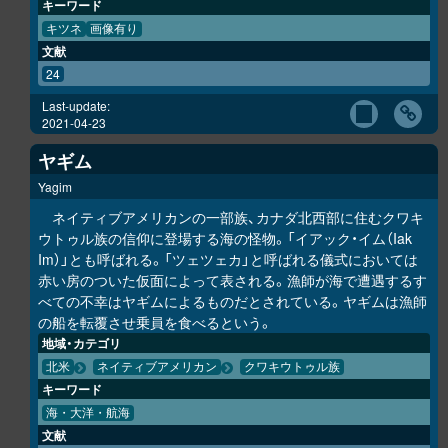
キーワード
キツネ
画像有り
文献
24
Last-update:
2021-04-23
ヤギム
Yagim
ネイティブアメリカンの一部族、カナダ北西部に住むクワキ
ウトゥル族の信仰に登場する海の怪物。「イアック・イム（Iak
Im）」とも呼ばれる。「ツェツェカ」と呼ばれる儀式においては
赤い房のついた仮面によって表される。漁師が海で遭遇するす
べての不幸はヤギムによるものだとされている。ヤギムは漁師
の船を転覆させ乗員を食べるという。
地域・カテゴリ
北米
ネイティブアメリカン
クワキウトゥル族
キーワード
海・大洋・航海
文献