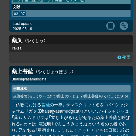
インド亜大陸
インド神話・ヒンズー教
文献
03
07
Last-update:
2025-08-19
薬叉
やくしゃ
Yakṣa
夜叉
薬上菩薩
やくじょうぼさつ
Bhaiṣajyasamudgata
意味漢訳
超薬菩薩
薬上
薬上菩薩
（ちょうやくぼさつ）
（やくじょう）
（やくじょうぼさつ）
仏教における
菩薩
の一尊。サンスクリット名を「バイシャジ
ャサムドガタ（Bhaiṣajyasamudgata）」といい、バイシャジャは
「薬」、サムドガタは「立ち上がる」と訳せるため薬上菩薩と呼ば
れる。元々は「電光明（でんこうみょう）」という名の長者であ
り、兄である「星宿光（しょうしゅくこう）」とともに日蔵比丘の