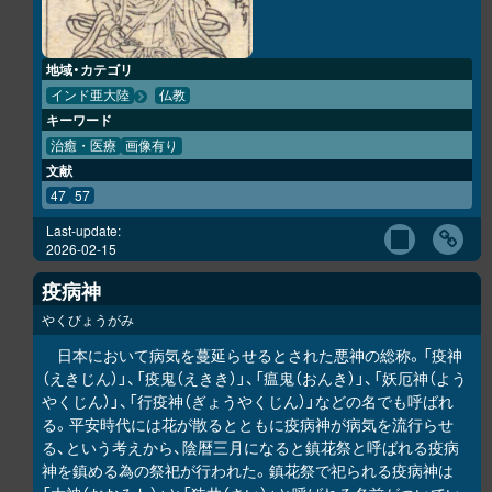
地域・カテゴリ
インド亜大陸
仏教
キーワード
治癒・医療
画像有り
文献
47
57
Last-update:
2026-02-15
疫病神
やくびょうがみ
日本において病気を蔓延らせるとされた悪神の総称。「疫神
（えきじん）」、「疫鬼（えきき）」、「瘟鬼（おんき）」、「妖厄神（よう
やくじん）」、「行疫神（ぎょうやくじん）」などの名でも呼ばれ
る。平安時代には花が散るとともに疫病神が病気を流行らせ
る、という考えから、陰暦三月になると鎮花祭と呼ばれる疫病
神を鎮める為の祭祀が行われた。鎮花祭で祀られる疫病神は