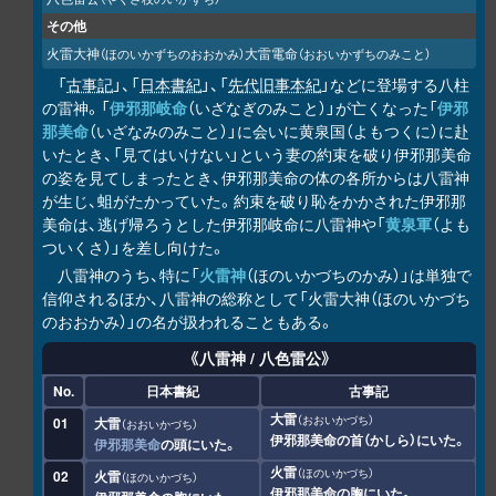
その他
火雷大神
大雷電命
（ほのいかずちのおおかみ）
（おおいかずちのみこと）
「
古事記
」、「
日本書紀
」、「
先代旧事本紀
」などに登場する八柱
の雷神。「
伊邪那岐命
（いざなぎのみこと）」が亡くなった「
伊邪
那美命
（いざなみのみこと）」に会いに黄泉国（よもつくに）に赴
いたとき、「見てはいけない」という妻の約束を破り伊邪那美命
の姿を見てしまったとき、伊邪那美命の体の各所からは八雷神
が生じ、蛆がたかっていた。約束を破り恥をかかされた伊邪那
美命は、逃げ帰ろうとした伊邪那岐命に八雷神や「
黄泉軍
（よも
ついくさ）」を差し向けた。
八雷神のうち、特に「
火雷神
（ほのいかづちのかみ）」は単独で
信仰されるほか、八雷神の総称として「火雷大神（ほのいかづち
のおおかみ）」の名が扱われることもある。
《八雷神 / 八色雷公》
No.
日本書紀
古事記
大雷
おおいかづち
01
大雷
おおいかづち
伊邪那美命の首（かしら）にいた。
伊邪那美命
の頭にいた。
火雷
ほのいかづち
02
火雷
ほのいかづち
伊邪那美命の胸にいた。