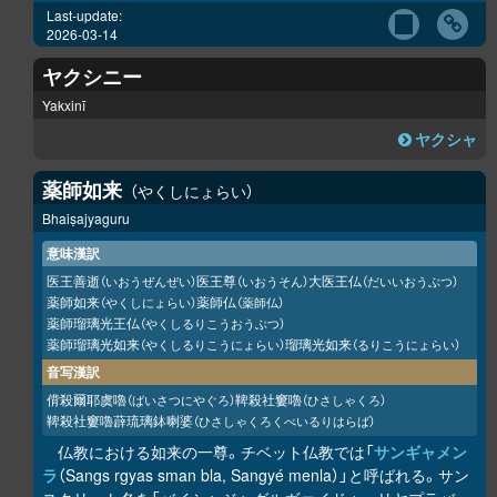
Last-update:
2026-03-14
ヤクシニー
Yakxinī
ヤクシャ
薬師如来
やくしにょらい
Bhaiṣajyaguru
意味漢訳
医王善逝
医王尊
大医王仏
（いおうぜんぜい）
（いおうそん）
（だいいおうぶつ）
薬師如来
薬師仏
（やくしにょらい）
（薬師仏）
薬師瑠璃光王仏
（やくしるりこうおうぶつ）
薬師瑠璃光如来
瑠璃光如来
（やくしるりこうにょらい）
（るりこうにょらい）
音写漢訳
偝殺爾耶虞嚕
鞞殺社窶嚕
（ばいさつにやぐろ）
（ひさしゃくろ）
鞞殺社窶嚕薜琉璃鉢喇婆
（ひさしゃくろくべいるりはらば）
仏教における如来の一尊。チベット仏教では「
サンギャメン
ラ
（Sangs rgyas sman bla, Sangyé menla）」と呼ばれる。サン