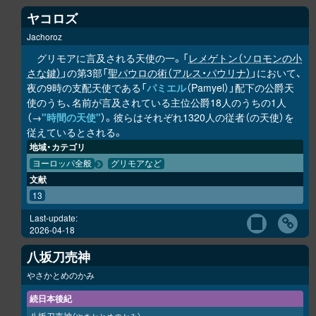
ヤコロズ
Jachoroz
グリモアに言及される天使の一。「
レメゲトン（ソロモンの小
さな鍵）
」の第3部「
聖パウロの術（アルス・パウリナ）
」において、
夜の9時の支配天使である「
パミエル
（Pamyel）」配下の公爵天
使のうち、名前が言及されている主位公爵18人のうちの1人
（→
"時間の天使"
）。彼らはそれぞれ1320人の従者（の天使）を
従えているとされる。
地域・カテゴリ
ヨーロッパ全般
グリモアなど
文献
13
Last-update:
2026-04-18
八坂刀売神
やさかとめのかみ
続日本後紀
八坂刀売神