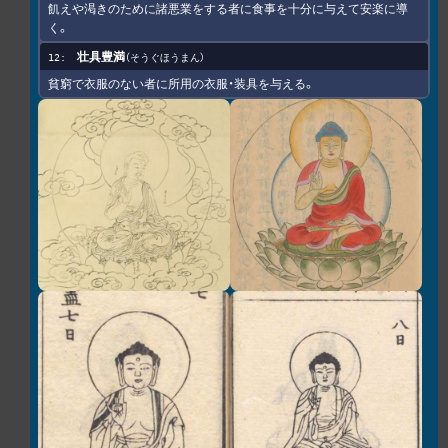
飢えや渇きのために諸悪業をする者に食事を十分に与えて安楽に導
く。
壮具豊満
そうぐほうまん
貧窮で衣服のない者に所用の衣服・装具を与える。