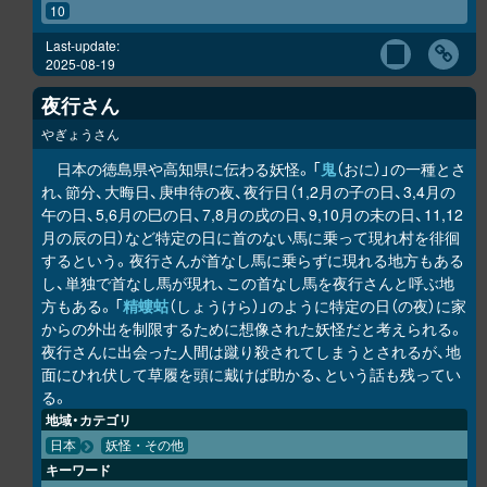
10
Last-update:
2025-08-19
夜行さん
やぎょうさん
日本の徳島県や高知県に伝わる妖怪。「
鬼
（おに）」の一種とさ
れ、節分、大晦日、庚申待の夜、夜行日（1,2月の子の日、3,4月の
午の日、5,6月の巳の日、7,8月の戌の日、9,10月の未の日、11,12
月の辰の日）など特定の日に首のない馬に乗って現れ村を徘徊
するという。夜行さんが首なし馬に乗らずに現れる地方もある
し、単独で首なし馬が現れ、この首なし馬を夜行さんと呼ぶ地
方もある。「
精螻蛄
（しょうけら）」のように特定の日（の夜）に家
からの外出を制限するために想像された妖怪だと考えられる。
夜行さんに出会った人間は蹴り殺されてしまうとされるが、地
面にひれ伏して草履を頭に戴けば助かる、という話も残ってい
る。
地域・カテゴリ
日本
妖怪・その他
キーワード