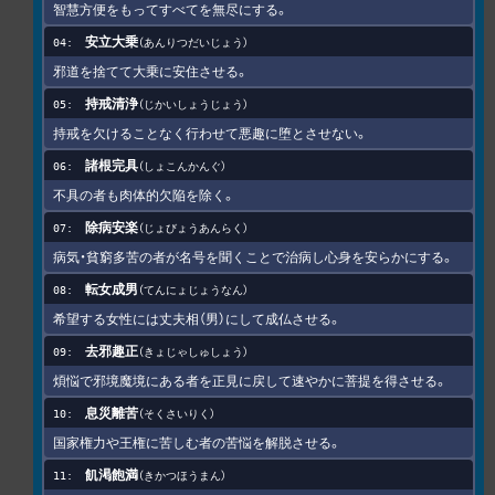
智慧方便をもってすべてを無尽にする。
安立大乗
あんりつだいじょう
邪道を捨てて大乗に安住させる。
持戒清浄
じかいしょうじょう
持戒を欠けることなく行わせて悪趣に堕とさせない。
諸根完具
しょこんかんぐ
不具の者も肉体的欠陥を除く。
除病安楽
じょびょうあんらく
病気・貧窮多苦の者が名号を聞くことで治病し心身を安らかにする。
転女成男
てんにょじょうなん
希望する女性には丈夫相（男）にして成仏させる。
去邪趣正
きょじゃしゅしょう
煩悩で邪境魔境にある者を正見に戻して速やかに菩提を得させる。
息災離苦
そくさいりく
国家権力や王権に苦しむ者の苦悩を解脱させる。
飢渇飽満
きかつほうまん