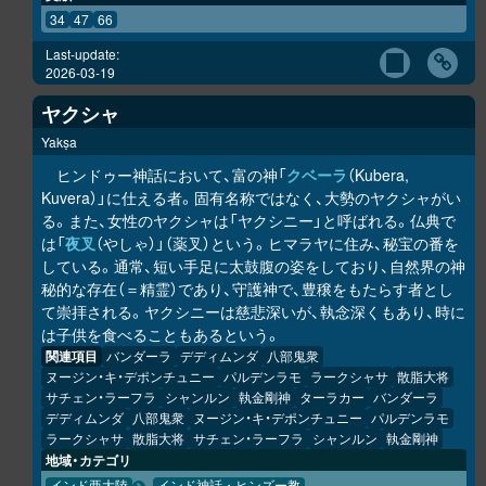
34
47
66
Last-update:
2026-03-19
ヤクシャ
Yakṣa
ヒンドゥー神話において、富の神「
クベーラ
（Kubera,
Kuvera）」に仕える者。固有名称ではなく、大勢のヤクシャがい
る。また、女性のヤクシャは「ヤクシニー」と呼ばれる。仏典で
は「
夜叉
（やしゃ）」（薬叉）という。ヒマラヤに住み、秘宝の番を
している。通常、短い手足に太鼓腹の姿をしており、自然界の神
秘的な存在（＝精霊）であり、守護神で、豊穣をもたらす者とし
て崇拝される。ヤクシニーは慈悲深いが、執念深くもあり、時に
は子供を食べることもあるという。
関連項目
バンダーラ
デディムンダ
八部鬼衆
ヌージン・キ・デポンチュニー
パルデンラモ
ラークシャサ
散脂大将
サチェン・ラーフラ
シャンルン
執金剛神
ターラカー
バンダーラ
デディムンダ
八部鬼衆
ヌージン・キ・デポンチュニー
パルデンラモ
ラークシャサ
散脂大将
サチェン・ラーフラ
シャンルン
執金剛神
地域・カテゴリ