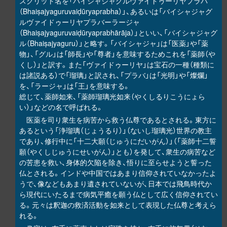
スクリット名を「バイシャジャグルヴァイドゥーリヤプラバ
（Bhaiṣajyaguruvaiḍūryaprabha）」、あるいは「バイシャジャグ
ルヴァイドゥーリヤプラバーラージャ
（Bhaiṣajyaguruvaiḍūryaprabhārāja）」といい、「バイシャジャグ
ル（Bhaiṣajyaguru）」と略す。「バイシャジャ」は「医薬」や「薬
物」、「グル」は「師長」や「尊者」を意味するためこれを「薬師（や
くし）」と訳す。また「ヴァイドゥーリヤ」は宝石の一種（種類に
は諸説ある）で「瑠璃」と訳され、「プラバ」は「光明」や「燦爛」
を、「ラージャ」は「王」を意味する。
総じて、薬師如来、「薬師瑠璃光如来（やくしるりこうにょら
い）」などの名で呼ばれる。
医薬を司り衆生を病苦から救う仏尊であるとされる。東方に
あるという「浄瑠璃（じょうるり）」（ないし瑠璃光）世界の教主
であり、修行中に「十二大願（じゅうにだいがん）」（「薬師十二誓
願（やくしじゅうにせいがん）」とも）を発して、衆生の病苦など
の苦患を救い、身体的欠陥を除き、悟りに至らせようと誓った
仏とされる。インドや中国ではあまり信仰されていなかったよ
うで、像などもあまり遺されていないが、日本では飛鳥時代か
ら現代にいたるまで病気平癒を願う仏として広く信仰されてい
る。元々は釈迦の救済活動を如来として表現した仏尊と考えら
れる。