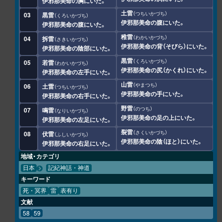
伊邪那美命の胸にいた。
土雷
つちいかづち
03
黒雷
くろいかづち
伊邪那美命の腹にいた。
伊邪那美命の腹にいた。
稚雷
わかいかづち
04
拆雷
さきいかづち
伊邪那美命の背（そびら）にいた。
伊邪那美命の陰部にいた。
黒雷
くろいかづち
05
若雷
わかいかづち
伊邪那美命の尻（かくれ）にいた。
伊邪那美命の左手にいた。
山雷
やまつち
06
土雷
つちいかづち
伊邪那美命の手にいた。
伊邪那美命の右手にいた。
野雷
のつち
07
鳴雷
なりいかづち
伊邪那美命の足の上にいた。
伊邪那美命の左足にいた。
裂雷
さくいかづち
08
伏雷
ふしいかづち
伊邪那美命の陰（ほと）にいた。
伊邪那美命の右足にいた。
地域・カテゴリ
日本
記紀神話・神道
キーワード
死・冥界
雷
表有り
文献
58
59