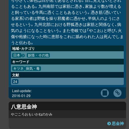
り小さく、体色は白か黒であるとされる。目に見えないとされ
ることもある。九州南部では家筋に憑き、家族より数が増える
と飼っている牛馬に憑くこともあるという。憑き筋（憑いてい
る家系）の者は野狐を操り邪魔者に憑かせ、半病人のようにさ
せるという。九州北部における野狐憑きは家筋と関係なく、病
気のようになることをいう。また壱岐では「やこお」と呼び、火
傷や疱瘡になった時に患部をこれに舐められた人は死んでしま
うと伝わる。
地域・カテゴリ
日本
妖怪・その他
キーワード
キツネ
病気・毒
文献
24
Last-update:
2016-01-29
八意思金神
やごころおもいかねのかみ
思金神