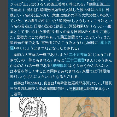
ジャは「王」と訳せるため薬王菩薩と呼ばれる。「観薬王薬上二
菩薩経」に拠れば、瑠璃光照如来が入滅した後の像法の世に日
蔵という名の比丘がおり、衆生に如来の平等大悲の教えを説い
ていた。その衆生の中にいた「星宿光（しょうしゅくこう）」とい
う名の長者は、日蔵の説法に歓喜し、訶梨勒果（かりろっか＝生
薬として用いられた果物）や種々の薬を日蔵比丘や衆生に施し
た。星宿光はこの功徳をもって薬王菩薩となったという。また
星宿光の弟である「電光明（でんこうみょう）」も同様に「
薬上菩
薩
（やくじょうぼさつ）」となったとされる。
薬師八大菩薩の一尊であり、また「
二十五菩薩
（にじゅうごぼ
さつ）」の一尊ともされる。さらに「
三十三観音
（さんじゅうさん
かんのん）」の一尊である「
楊柳観音
（ようりゅうかんのん）」と
は本誓を等しくするため同体とみなされる。来世では「浄眼如
来（じょうげんにょらい）」となるとされる。
種字
は「
भै（bhai）
」、
真言
は「唵鞞逝捨羅惹耶莎訶」ないし「曩莫
三曼多沒駄南訖叉拏多羅閻釼莎呵」、
三昧耶形
は阿迦陀薬ない
し蓮華。