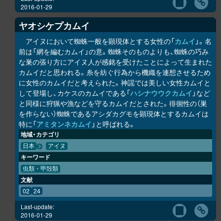
2016-01-29
ヤオ
シ
ケ
プ
カムイ
アイヌにおいて蜘蛛一般を顕現体とする女性の「
カムイ
」。名
前は「網を編むカムイ」の意。蜘蛛そのものよりも、蜘蛛の巧み
な巣の張り方にアイヌ人が感銘を受けたことによって生まれた
カムイだと思われる。糸を紡ぐ行為から機織を連想させるため
に女性のカムイだと考えられた。神謡では美しい女性カムイと
して登場し、カケスのカムイである「
ハシナウウ
ク
カムイ
」など
と同様に狩猟や漁などを守るカムイだとされた。徘徊性の（巣
を作らない）蜘蛛であるアシダカグモを顕現体とするカムイは
特に「
アミタンネカムイ
」と呼ばれる。
地域・カテゴリ
日本
アイヌ
キーワード
虫類・甲殻類
文献
02
24
Last-update:
2016-01-29