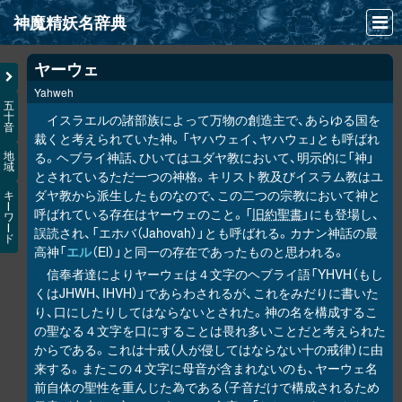
神魔精妖名辞典
NEWS
ヤーウェ
Yahweh
INFO
五
十
イスラエルの諸部族によって万物の創造主で、あらゆる国を
音
文献
裁くと考えられていた神。「ヤハウェイ、ヤハウェ」とも呼ばれ
る。ヘブライ神話、ひいてはユダヤ教において、明示的に「神」
地
域
検索
とされているただ一つの神格。キリスト教及びイスラム教はユ
ダヤ教から派生したものなので、この二つの宗教において神と
キ
凖項目
ー
呼ばれている存在はヤーウェのこと。「
旧約聖書
」にも登場し、
ワ
ー
誤読され、「エホバ（Jahovah）」とも呼ばれる。カナン神話の最
ド
画像資料便覧
高神「
エル
（El）」と同一の存在であったものと思われる。
信奉者達によりヤーウェは４文字のヘブライ語「YHVH（もし
LINK
くはJHWH、IHVH）」であらわされるが、これをみだりに書いた
り、口にしたりしてはならないとされた。神の名を構成するこ
の聖なる４文字を口にすることは畏れ多いことだと考えられた
からである。これは十戒（人が侵してはならない十の戒律）に由
来する。またこの４文字に母音が含まれないのも、ヤーウェ名
前自体の聖性を重んじた為である（子音だけで構成されるため