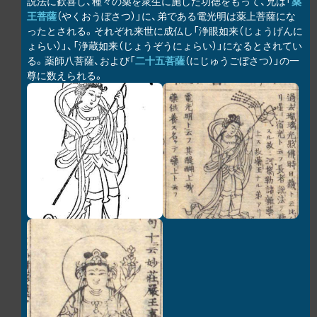
説法に歓喜し、種々の薬を衆生に施した功徳をもって、兄は「
薬
王菩薩
（やくおうぼさつ）」に、弟である電光明は薬上菩薩にな
ったとされる。それぞれ来世に成仏し「浄眼如来（じょうげんに
ょらい）」、「浄蔵如来（じょうぞうにょらい）」になるとされてい
る。薬師八菩薩、および「
二十五菩薩
（にじゅうごぼさつ）」の一
尊に数えられる。