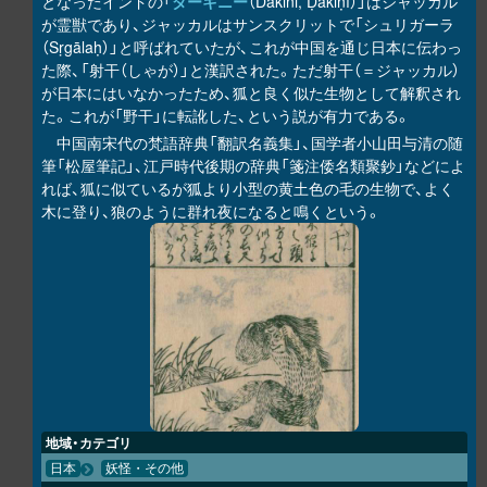
となったインドの「
ダーキニー
（Dakini, Ḍākiṇī）」はジャッカル
が霊獣であり、ジャッカルはサンスクリットで「シュリガーラ
（Sṛgālaḥ）」と呼ばれていたが、これが中国を通じ日本に伝わっ
た際、「射干（しゃが）」と漢訳された。ただ射干（＝ジャッカル）
が日本にはいなかったため、狐と良く似た生物として解釈され
た。これが「野干」に転訛した、という説が有力である。
中国南宋代の梵語辞典「翻訳名義集」、国学者小山田与清の随
筆「松屋筆記」、江戸時代後期の辞典「箋注倭名類聚鈔」などによ
れば、狐に似ているが狐より小型の黄土色の毛の生物で、よく
木に登り、狼のように群れ夜になると鳴くという。
地域・カテゴリ
日本
妖怪・その他