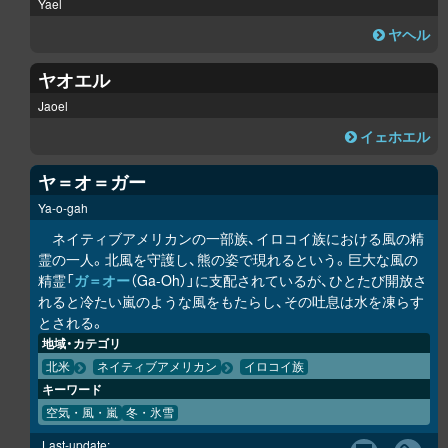
Yael
ヤヘル
ヤオエル
Jaoel
イェホエル
ヤ＝オ＝ガー
Ya-o-gah
ネイティブアメリカンの一部族、イロコイ族における風の精
霊の一人。北風を守護し、熊の姿で現れるという。巨大な風の
精霊「
ガ＝オー
（Ga-Oh）」に支配されているが、ひとたび開放さ
れると冷たい嵐のような風をもたらし、その吐息は水を凍らす
とされる。
地域・カテゴリ
北米
ネイティブアメリカン
イロコイ族
キーワード
空気・風・嵐
冬・氷雪
Last-update: