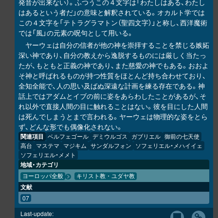
発音が出来ない）。ふつうこの４文字は「わたしはある、わたし
はあるという者だ」の意味と解釈されている。オカルト学では
この４文字を「テトラグラマトン（聖四文字）」と称し、西洋魔術
では「風」の元素の呪句として用いる。
ヤーウェは自分の信者が他の神を崇拝することを禁じる嫉妬
深い神であり、自分の教えから逸脱するものには厳しく当たっ
たが、もともと正義の神であり、また慈愛の神でもある。おおよ
そ神と呼ばれるものが持つ性質をほとんど持ち合わせており、
全知全能で、人の思い及ばぬ深遠な計画を練る存在である。神
話上ではアダムとイブの前に姿をあらわしたことがあるが、そ
れ以外で直接人間の目に触れることはない。彼を目にした人間
は死んでしまうとまで言われる。ヤーウェは物理的な姿をとら
ず、どんな形でも偶像化されない。
関連項目
ベルフェゴール
デミウルゴス
ガブリエル
御前の七天使
高台
マステマ
マジキム
サンダルフォン
ソフェリエル・メハイイェ
ソフェリエル・メメト
地域・カテゴリ
ヨーロッパ全般
キリスト教・ユダヤ教
文献
07
Last-update: