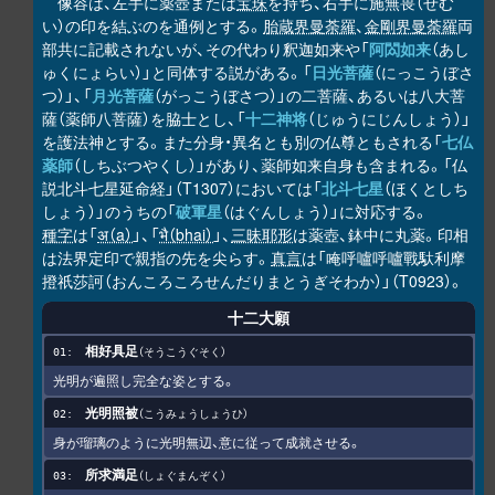
像容は、左手に薬壺または
宝珠
を持ち、右手に施無畏（せむ
い）の印を結ぶのを通例とする。
胎蔵界曼荼羅
、
金剛界曼荼羅
両
部共に記載されないが、その代わり釈迦如来や「
阿閦如来
（あし
ゅくにょらい）」と同体する説がある。「
日光菩薩
（にっこうぼさ
つ）」、「
月光菩薩
（がっこうぼさつ）」の二菩薩、あるいは八大菩
薩（薬師八菩薩）を脇士とし、「
十二神将
（じゅうにじんしょう）」
を護法神とする。また分身・異名とも別の仏尊ともされる「
七仏
薬師
（しちぶつやくし）」があり、薬師如来自身も含まれる。「仏
説北斗七星延命経」（T1307）においては「
北斗七星
（ほくとしち
しょう）」のうちの「
破軍星
（はぐんしょう）」に対応する。
種字
は「
अ（a）
」、「
भै（bhai）
」、
三昧耶形
は薬壺、鉢中に丸薬。印相
は法界定印で親指の先を尖らす。
真言
は「唵呼嚧呼嚧戰馱利摩
撜祇莎訶（おんころころせんだりまとうぎそわか）」（T0923）。
十二大願
相好具足
そうこうぐそく
光明が遍照し完全な姿とする。
光明照被
こうみょうしょうひ
身が瑠璃のように光明無辺、意に従って成就させる。
所求満足
しょぐまんぞく