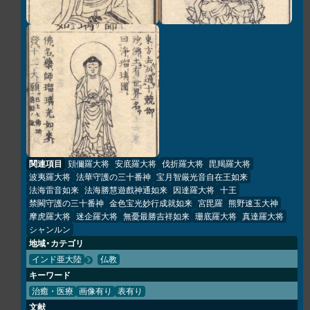
関連項目
頞儞羅大将
安底羅大将
伐折羅大将
毘羯羅大将
波夷羅大将
法華守護の三十番神
宝月智厳光音自在王如来
法海雷音如来
法海勝慧遊戲神通如来
因達羅大将
十王
禁闕守護の三十番神
金色宝光妙行成就如来
宮毘羅
熊野速玉大神
摩虎羅大将
迷企羅大将
無憂最勝吉祥如来
珊底羅大将
真達羅大将
シャンルン
地域・カテゴリ
インド亜大陸
仏教
キーワード
治癒・医療
画像有り
表有り
文献