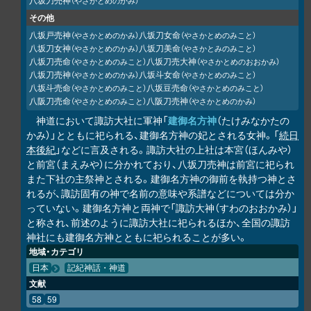
（やさかとめのかみ）
その他
八坂戸売神
八坂刀女命
（やさかとめのかみ）
（やさかとめのみこと）
八坂刀女神
八坂刀美命
（やさかとめのかみ）
（やさかとみのみこと）
八坂刀売命
八坂刀売大神
（やさかとめのみこと）
（やさかとめのおおかみ）
八坂刀売神
八坂斗女命
（やさかとめのかみ）
（やさかとめのみこと）
八坂斗売命
八坂豆売命
（やさかとめのみこと）
（やさかとめのみこと）
八阪刀売命
八阪刀売神
（やさかとめのみこと）
（やさかとめのかみ）
神道において諏訪大社に軍神「
建御名方神
（たけみなかたの
かみ）」とともに祀られる、建御名方神の妃とされる女神。「
続日
本後紀
」などに言及される。諏訪大社の上社は本宮（ほんみや）
と前宮（まえみや）に分かれており、八坂刀売神は前宮に祀られ
また下社の主祭神とされる。建御名方神の御前を執持つ神とさ
れるが、諏訪固有の神で名前の意味や系譜などについては分か
っていない。建御名方神と両神で「諏訪大神（すわのおおかみ）」
と称され、前述のように諏訪大社に祀られるほか、全国の諏訪
神社にも建御名方神とともに祀られることが多い。
地域・カテゴリ
日本
記紀神話・神道
文献
58
59