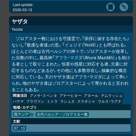
Last-update:
2026-03-13
ヤザタ
Yazata
ゾロアスター教における守護霊で、「崇拝に値する存在たち」
ないし「敬虔な者達」の意。「イェジド（Yezid）」とも呼ばれる。
ほとんどの者は古代ペルシアの神々で、ゾロアスターが改革し
た宗教の中に、最高神「
アフラ・マズダ
（Ahura Mazdāh）」を助け
る者として取りこまれた。恒星や惑星に対応する者、元素に対
応するものなどあるが、その他にも多数存在し、抽象的な概念
に対応している。天のヤザタ達はアフラ・マズダによって率い
られ、地のヤザタ達はゾロアスターによって導かれると言われ
ることもある。
関連項目
アメサ・スペンタ
アナーヒター
アタール
デムラッシュ
ハウマ
フラヴァシ
ミトラ
ラシュヌ
スラオシャ
ウルス・ラグナ
地域・カテゴリ
西アジア
古代ペルシア・ゾロアスター教
文献
07
13