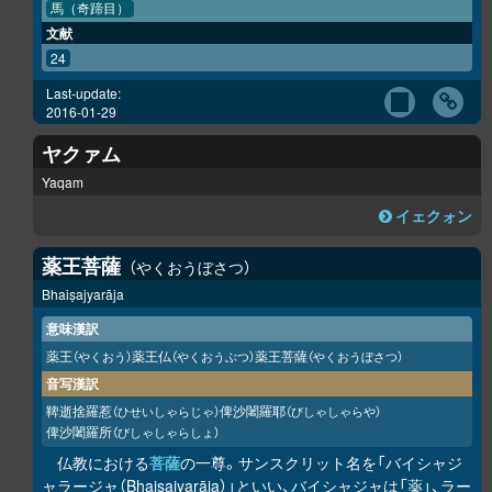
馬（奇蹄目）
文献
24
Last-update:
2016-01-29
ヤクァム
Yaqam
イェクォン
薬王菩薩
やくおうぼさつ
Bhaiṣajyarāja
意味漢訳
薬王
薬王仏
薬王菩薩
（やくおう）
（やくおうぶつ）
（やくおうぼさつ）
音写漢訳
鞞逝捨羅惹
俾沙闍羅耶
（ひせいしゃらじゃ）
（びしゃしゃらや）
俾沙闍羅所
（びしゃしゃらしょ）
仏教における
菩薩
の一尊。サンスクリット名を「バイシャジ
ャラージャ（Bhaiṣajyarāja）」といい、バイシャジャは「薬」、ラー