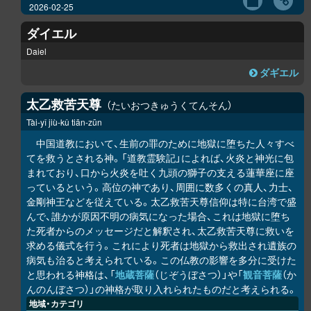
2026-02-25
ダイエル
Daiel
ダギエル
太乙救苦天尊
たいおつきゅうくてんそん
Tài-yǐ jiù-kǔ tiān-zūn
中国道教において、生前の罪のために地獄に堕ちた人々すべ
てを救うとされる神。「道教霊験記」によれば、火炎と神光に包
まれており、口から火炎を吐く九頭の獅子の支える蓮華座に座
っているという。高位の神であり、周囲に数多くの真人、力士、
金剛神王などを従えている。太乙救苦天尊信仰は特に台湾で盛
んで、誰かが原因不明の病気になった場合、これは地獄に堕ち
た死者からのメッセージだと解釈され、太乙救苦天尊に救いを
求める儀式を行う。これにより死者は地獄から救出され遺族の
病気も治ると考えられている。この仏教の影響を多分に受けた
と思われる神格は、「
地蔵菩薩
（じぞうぼさつ）」や「
観音菩薩
（か
んのんぼさつ）」の神格が取り入れられたものだと考えられる。
地域・カテゴリ