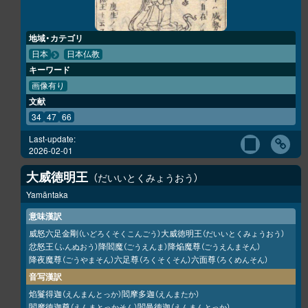
地域・カテゴリ
日本
日本仏教
キーワード
画像有り
文献
34
47
66
Last-update:
2026-02-01
大威徳明王
だいいとくみょうおう
Yamāntaka
意味漢訳
威怒六足金剛
大威徳明王
（いどろくそくこんごう）
（だいいとくみょうおう）
忿怒王
降閻魔
降焔魔尊
（ふんぬおう）
（ごうえんま）
（ごうえんまそん）
降夜魔尊
六足尊
六面尊
（ごうやまそん）
（ろくそくそん）
（ろくめんそん）
音写漢訳
焰鬘得迦
閻摩多迦
（えんまんとっか）
（えんまたか）
閻摩徳迦尊
閻曼徳迦
（えんまとっかそん）
（えんまんとっか）