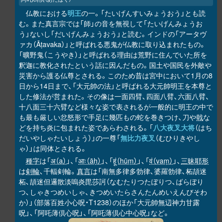
仏教における
明王
の一。「たいげんすいみょうおう」とも読
む。また真言宗では「師」の音を無視して「たいげんみょうお
う」ないし「だいげんみょうおう」と読む。インドの「アータヴ
ァカ（Āṭavaka）」と呼ばれる悪鬼が仏教に取り込まれたもの。
「曠野鬼（こうやき）」と呼ばれる理由は荒野に住んでいた所を
釈迦に教化されたという話に因んだもの。国土や国民を外敵や
災害から護る仏尊とされる。このため昔は宮中において1月の8
日から14日まで、「大元帥の法」と呼ばれる大元帥明王を本尊と
した修法が営まれた。その像は一面四臂、四面八臂、六面八臂、
十八面三十六臂など様々な姿で表されるが一般的に明王の中で
も最も厳しい忿怒形で手足に幾匹もの蛇を巻きつけ、刀や
戟
な
どを持ち炎に包まれた姿であらわされる。「
八大夜叉大将
（はち
だいやしゃたいしょう）」の一尊「
無比力夜叉
（むひりきやし
ゃ）」は同体とされる。
種字
は「
अ（a）
」、「
आः（āḥ）
」、「
हूं（hūṃ）
」、「
वं（vaṃ）
」、
三昧耶形
は
剣輪
、千輻剣輪。
真言
は「南無多律多勃律、婆羅勃律、柘頡迷
柘、頡迷但邏散淡嗚炎毘莎訶（なむたりつたぼりつ、ばらぼり
つ、しゃきつめいしゃ、きつめいたらさんたんめいえんびそわ
か）」（部落百姓小心呪・T1238）のほか「大元帥無辺神力甘露
呪」、「阿吒薄倶心呪」、「阿吒薄倶心中心呪」など。