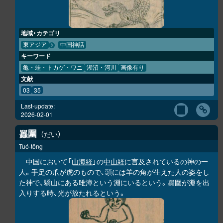
地域・カテゴリ
東アジア
中国神話
キーワード
亀・蛙・トカゲ・ワニ
湖沼・河川
画像有り
文献
03
35
Last-update:
2026-02-01
圍
だい
𧕛
Tuó-tōng
中国において「
山海経
」の
中山経
に言及されているの神の一
人。手足の爪が虎のもので、頭には羊の角が生えた人の姿をし
た神で、驕山にある雎漳という淵にいるという。
圍が淵を出
𧕛
入りする時、光が放たれるという。