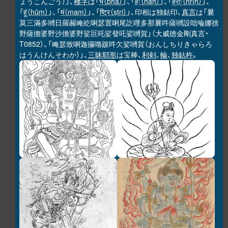
ょうこんごう）」、
種字
は「
भ（bha）
」、「
हः（haḥ）
」、「
ह्रीः（hrīḥ）
」、
「
हूं（hūṃ）
」、「
मं（maṃ）
」、「
ष्ट्रि（ṣṭri）
」、印相は独鈷印、
真言
は「曩
莫三滿多嚩日羅赧唵紇唎瑟置唎尾訖哩多那曩吽薩嚩設咄㖮娜捨
野薩擔婆野沙擔婆野娑叵吒娑發吒娑嚩賀」（大威徳金剛真言・
T0852）、「唵瑟致唎迦攞嚕跛吽欠娑嚩賀（おんしちりきゃらろ
はうんけんそわか）」、
三昧耶形
は宝棒、
利剣
、
輪
、
独鈷杵
。