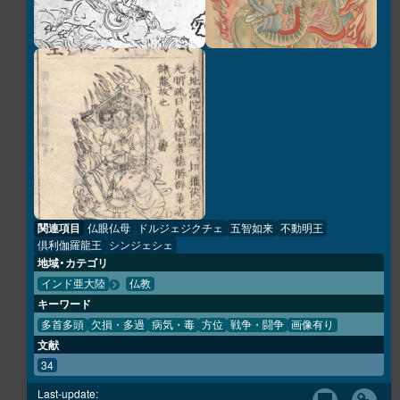
関連項目
仏眼仏母
ドルジェジクチェ
五智如来
不動明王
倶利伽羅龍王
シンジェシェ
地域・カテゴリ
インド亜大陸
仏教
キーワード
多首多頭
欠損・多過
病気・毒
方位
戦争・闘争
画像有り
文献
34
Last-update: