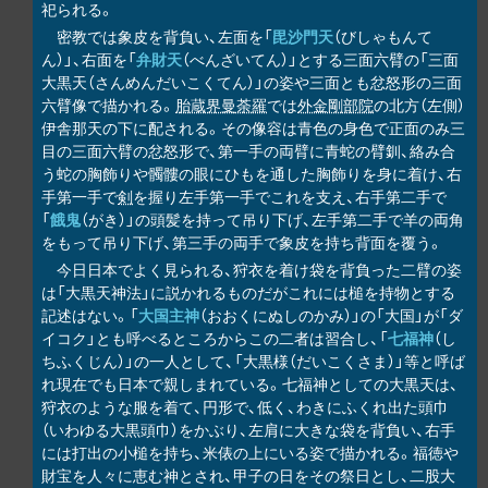
祀られる。
密教では象皮を背負い、左面を「
毘沙門天
（びしゃもんて
ん）」、右面を「
弁財天
（べんざいてん）」とする三面六臂の「三面
大黒天（さんめんだいこくてん）」の姿や三面とも忿怒形の三面
六臂像で描かれる。
胎蔵界曼荼羅
では
外金剛部院
の北方（左側）
伊舎那天の下に配される。その像容は青色の身色で正面のみ三
目の三面六臂の忿怒形で、第一手の両臂に青蛇の臂釧、絡み合
う蛇の胸飾りや髑髏の眼にひもを通した胸飾りを身に着け、右
手第一手で
剣
を握り左手第一手でこれを支え、右手第二手で
「
餓鬼
（がき）」の頭髪を持って吊り下げ、左手第二手で羊の両角
をもって吊り下げ、第三手の両手で象皮を持ち背面を覆う。
今日日本でよく見られる、狩衣を着け袋を背負った二臂の姿
は「大黒天神法」に説かれるものだがこれには槌を持物とする
記述はない。「
大国主神
（おおくにぬしのかみ）」の「大国」が「ダ
イコク」とも呼べるところからこの二者は習合し、「
七福神
（し
ちふくじん）」の一人として、「大黒様（だいこくさま）」等と呼ば
れ現在でも日本で親しまれている。七福神としての大黒天は、
狩衣のような服を着て、円形で、低く、わきにふくれ出た頭巾
（いわゆる大黒頭巾）をかぶり、左肩に大きな袋を背負い、右手
には打出の小槌を持ち、米俵の上にいる姿で描かれる。福徳や
財宝を人々に恵む神とされ、甲子の日をその祭日とし、二股大