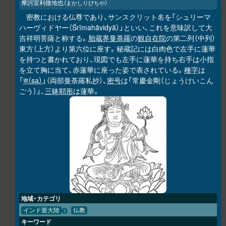
摩訶室利微地也
（まかしりびちや）
密教における仏尊であり、サンスクリット名を「シュリーマ
ハーヴィドヤー（Śrīmahāvidyā）」といい、これを意味訳して大
吉祥明菩薩と称する。
胎蔵界曼荼羅
の
観自在院
の第二列（中列）
東方（上方）より第六位に座す。秘蔵記には白肉色で左手に蓮華
を持つと書かれており、現図でも左手に蓮華を持ち右手は小指
を立て胸に当て、赤蓮華に座った姿で表されている。
種字
は
「
स（sa）
」（両部曼荼羅私抄）、
密号
は「常慶金剛（じょうけいこん
ごう）」、
三昧耶形
は蓮華。
地域・カテゴリ
インド亜大陸
仏教
キーワード