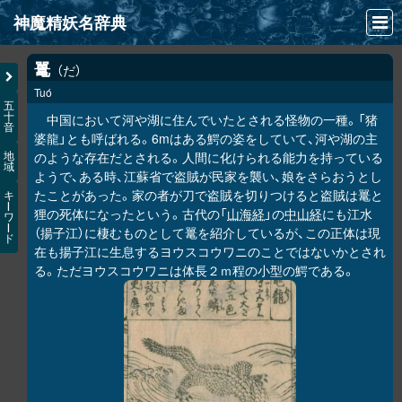
神魔精妖名辞典
NEWS
鼍
だ
Tuó
INFO
五
十
中国において河や湖に住んでいたとされる怪物の一種。「猪
音
文献
婆龍」とも呼ばれる。6mはある鰐の姿をしていて、河や湖の主
のような存在だとされる。人間に化けられる能力を持っている
地
域
検索
ようで、ある時、江蘇省で盗賊が民家を襲い、娘をさらおうとし
たことがあった。家の者が刀で盗賊を切りつけると盗賊は鼍と
キ
凖項目
ー
狸の死体になったという。古代の「
山海経
」の
中山経
にも江水
ワ
ー
（揚子江）に棲むものとして鼍を紹介しているが、この正体は現
ド
画像資料便覧
在も揚子江に生息するヨウスコウワニのことではないかとされ
る。ただヨウスコウワニは体長２ｍ程の小型の鰐である。
LINK