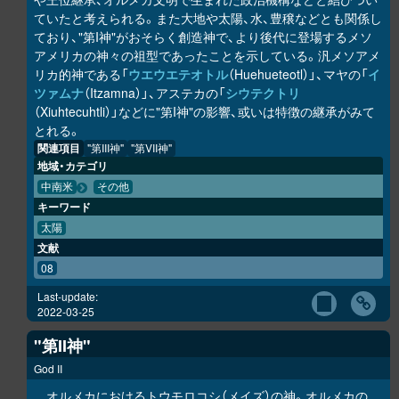
ていたと考えられる。また大地や太陽、水、豊穣などとも関係し
ており、"第I神"がおそらく創造神で、より後代に登場するメソ
アメリカの神々の祖型であったことを示している。汎メソアメ
リカ的神である「
ウエウエテオトル
（Huehueteotl）」、マヤの「
イ
ツァムナ
（Itzamna）」、アステカの「
シウテクトリ
（Xiuhtecuhtli）」などに"第I神"の影響、或いは特徴の継承がみて
とれる。
関連項目
"第III神"
"第VII神"
地域・カテゴリ
中南米
その他
キーワード
太陽
文献
08
Last-update:
2022-03-25
"第II神"
God II
オルメカにおけるトウモロコシ（メイズ）の神。オルメカの