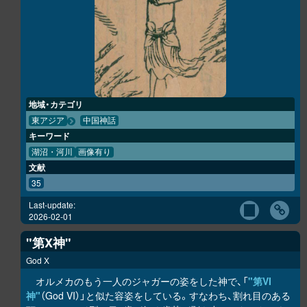
地域・カテゴリ
東アジア
中国神話
キーワード
湖沼・河川
画像有り
文献
35
Last-update:
2026-02-01
"第X神"
God X
オルメカのもう一人のジャガーの姿をした神で、「
"第VI
神"
（God VI）」と似た容姿をしている。すなわち、割れ目のある