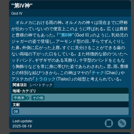
"第IV神"
God IV
オルメカにおける雨の神。オルメカの神々は現在までに呼称
が伝わっていないので便宜上このように呼ばれる。広くは農耕
と豊穣の神でもあった。「
"第II神"
（God II）」のように、乳幼児の
ジャガーの姿で登場し、アーモンド型の目、平らでずんぐりし
た鼻、外側に広がった上唇、すぐに見分けることができる歯の
ない両端の下がった口をしている。また特徴的な節のついたヘ
ッドバンド、ギザギザのある耳飾り、十字型のバンドをともな
う胸飾りなどを常に身に帯びた姿であらわされた。雲、雨、豊穣
との特別な結びつきから、この神はマヤの「
チャク
（Chac）」や
アステカの「
トラロック
（Tlaloc）」の祖型と考えられている。
関連項目
シペ・トテック
地域・カテゴリ
中南米
その他
文献
08
Last-update:
2025-08-19