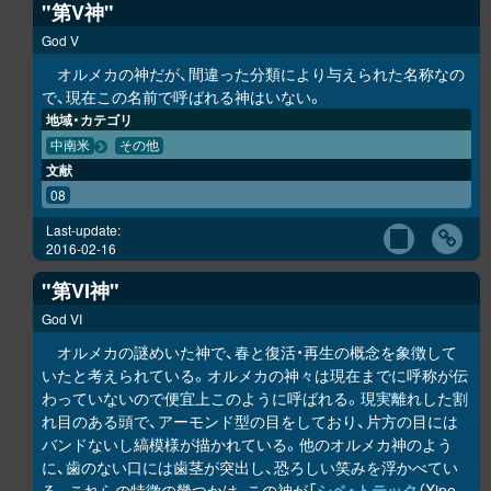
"第V神"
God V
オルメカの神だが、間違った分類により与えられた名称なの
で、現在この名前で呼ばれる神はいない。
地域・カテゴリ
中南米
その他
文献
08
Last-update:
2016-02-16
"第VI神"
God VI
オルメカの謎めいた神で、春と復活・再生の概念を象徴して
いたと考えられている。オルメカの神々は現在までに呼称が伝
わっていないので便宜上このように呼ばれる。現実離れした割
れ目のある頭で、アーモンド型の目をしており、片方の目には
バンドないし縞模様が描かれている。他のオルメカ神のよう
に、歯のない口には歯茎が突出し、恐ろしい笑みを浮かべてい
る。これらの特徴の幾つかは、この神が「
シペ・トテック
（Xipe