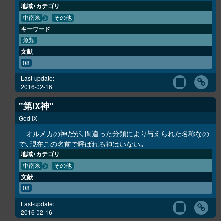
地域・カテゴリ
中南米
その他
キーワード
魚類
文献
08
Last-update:
2016-02-16
"第IX神"
God IX
オルメカの神だが、間違った分類により与えられた名称なの
で、現在この名前で呼ばれる神はいない。
地域・カテゴリ
中南米
その他
文献
08
Last-update:
2016-02-16