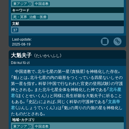
東アジア
中国道教
キーワード
死・冥界
治癒・医療
文献
37
Last-update:
2025-08-19
大魁夫子
たいかいふし
Dài-kuí fū-zǐ
中国道教で、北斗七星の第一星（貪狼星）を神格化した存在。
「魁」とは、北斗七星の内の箱形をつくっている四星ないしその
第一星を指す。科挙（中国で行なわれた官吏の登用試験）の守護
神とされる。また北斗七星全体を神格化した神である「
北斗星
君
（ほくとせいくん）」と同様に長生祈願を大魁夫子に祈ること
もある。「史記」によれば、同じく科挙の守護神である「
文昌帝
君
（ぶんしょうていくん）」は「魁」の周りの六個の星を神格化し
たものだとされる。
地域・カテゴリ
東アジア
中国道教