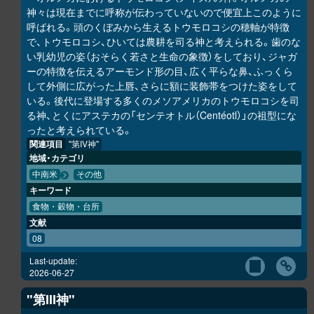
神々は現在までに呼称が伝わっていないので便宜上このように
呼ばれる。頭のくぼみから生えるトウモロコシの穂軸が特徴
で、トウモロコシ、ひいては農耕を司る神と考えられる。歯のな
い乳幼児の姿（おそらく若さと生命の象徴）をしており、ジャガ
ーの特徴を伝えるアーモンド形の目、広く平らな鼻、ふっくら
して外側に広がった上唇、さらに額に装飾帯をつけた姿をして
いる。後代に登場する多くのメソアメリカのトウモロコシを司
る神、とくにアステカの「センテオトル（Centéotl）」の祖型にな
ったと考えられている。
関連項目
"第IV神"
地域・カテゴリ
中南米
その他
キーワード
食物・穀物・台所
文献
08
Last-update:
2026-06-27
"第III神"