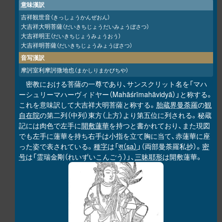
意味漢訳
吉祥観世音
（きっしょうかんぜおん）
大吉祥大明菩薩
（だいきちじょうだいみょうぼさつ）
大吉祥明王
（だいきちじょうみょうおう）
大吉祥明菩薩
（だいきちじょうみょうぼさつ）
音写漢訳
摩訶室利摩訶微地也
（まかしりまかびちや）
密教における菩薩の一尊であり、サンスクリット名を「マハ
ーシュリーマハーヴィドヤー（Mahāśrīmahāvidyā）」と称する。
これを意味訳して大吉祥大明菩薩と称する。
胎蔵界曼荼羅
の
観
自在院
の第二列（中列）東方（上方）より第五位に列される。秘蔵
記には肉色で左手に
開敷蓮華
を持つと書かれており、また現図
でも左手に蓮華を持ち右手は小指を立て胸に当て、赤蓮華に座
った姿で表されている。
種字
は「
स（sa）
」（両部曼荼羅私抄）。
密
号
は「霊瑞金剛（れいずいこんごう）」、
三昧耶形
は開敷蓮華。