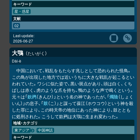
キーワード
星・惑星
文献
02
Last-update:
2026-06-27
大鶚
たいがく
Dài-è
中国において、戦乱をもたらす兆しとして恐れられた怪鳥。
この鳥が出現した地方では近いうちに大きな戦乱が起こるとい
われていた。ワシに似た姿で、黒い斑点があり、頭は白く、くち
ばしは赤く、虎のような爪を持ち、鴨のような声で鳴くという。
元々は「
欽䲹
（きんひ）」という名の神であったが、「
燭陰
（しょく
いん）」の息子、「
鼓
（こ）」と謀って葆江（ホウコウ）という神を殺
した罪により、この時天帝の地位にあった神により、鼓ととも
に処刑された。こうして欽䲹は大鶚に生まれ変わった。
地域・カテゴリ
東アジア
中国神話
キーワード