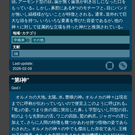
頭、アーモンド型の目、歯が無く歯茎が剥き出しになった口を
もっている。しかし、鼻腔にある8つのモチーフと、目にバンド
が無いし縞模様がないことが特徴とされる。通常、並外れて巨
大な頭を持つ。いろいろな要素を帯びた容姿であるが、他の
神々に対して従属的な立場を持った神だと推測されている。
地域・カテゴリ
中南米
その他
文献
08
Last-update:
2026-02-09
"第I神"
God I
オルメカの大地、太陽、水、豊穣の神。オルメカの神々は現在
までに呼称が伝わっていないので便宜上このように呼ばれる。
「竜」の姿、つまり炎の眉に突出した鼻、Ｌ字型ないし凹型の目、
蛇のような先割れの舌、ワニの四肢、鷲の鉤爪、ジャガーの牙に
加えて、さらに人間の特徴も幾つかあわせ持つ怪物の姿であら
わされた。オルメカの神々の中でも傑出した存在であり、王権
や王位継承、オルメカ文明で生まれた政治機構などと結びつい