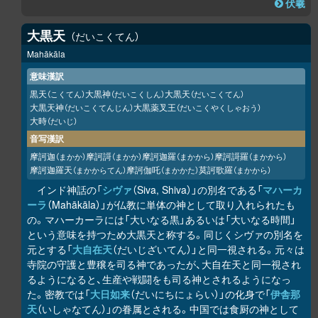
伏羲
大黒天
だいこくてん
Mahākāla
意味漢訳
黒天
大黒神
大黒天
（こくてん）
（だいこくしん）
（だいこくてん）
大黒天神
大黒薬叉王
（だいこくてんじん）
（だいこくやくしゃおう）
大時
（だいじ）
音写漢訳
摩訶迦
摩訶謌
摩訶迦羅
摩訶謌羅
（まかか）
（まかか）
（まかから）
（まかから）
摩訶迦羅天
摩訶伽吒
莫訶歌羅
（まかからてん）
（まかかた）
（まかから）
インド神話の「
シヴァ
（Siva, Shiva）」の別名である「
マハーカ
ーラ
（Mahākāla）」が仏教に単体の神として取り入れられたも
の。マハーカーラには「大いなる黒」あるいは「大いなる時間」
という意味を持つため大黒天と称する。同じくシヴァの別名を
元とする「
大自在天
（だいじざいてん）」と同一視される。元々は
寺院の守護と豊穣を司る神であったが、大自在天と同一視され
るようになると、生産や戦闘をも司る神とされるようになっ
た。密教では「
大日如来
（だいにちにょらい）」の化身で「
伊舎那
天
（いしゃなてん）」の眷属とされる。中国では食厨の神として