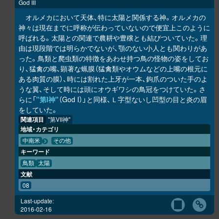
God III
オルメカにおいて天体、特に太陽と関係する神。オルメカの
神々は現在までに呼称が伝わっていないので便宜上このように
呼ばれる。太陽との関連で農耕や豊穣とも結びついていた。理
由は現段階では明らかでないが、顎のない小人とも関わりがあ
った。鳥類と爬虫類の特徴をあわせ持つ鳥の怪物の姿をしてお
り、猛禽の嘴、顕著な蝋膜（猛禽類やオウムなどの上嘴の根元に
ある肉質の膜）、時には割れた上牙が一本、鉤爪のついた手のよ
うな翼、そして時には頭にオウギワシの鳥冠をつけていた。さ
らに「
"第I神"
（God I）」と同様、Ｌ字型ないし凹型の目と炎の眉
をしていた。
関連項目
"第VII神"
地域・カテゴリ
中南米
その他
キーワード
鳥類
太陽
文献
08
Last-update:
2016-02-16