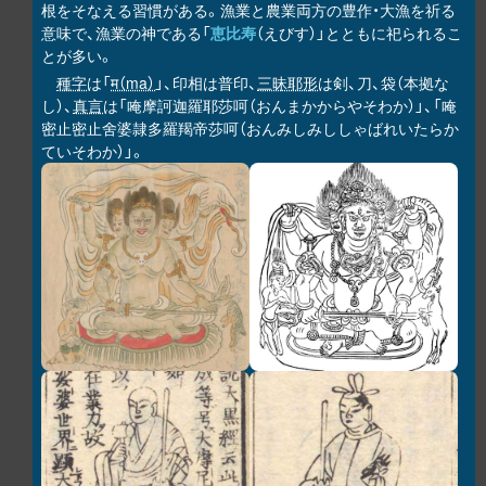
根をそなえる習慣がある。漁業と農業両方の豊作・大漁を祈る
意味で、漁業の神である「
恵比寿
（えびす）」とともに祀られるこ
とが多い。
種字
は「
म（ma）
」、印相は普印、
三昧耶形
は剣、刀、袋（本拠な
し）、
真言
は「唵摩訶迦羅耶莎呵（おんまかからやそわか）」、「唵
密止密止舍婆隷多羅羯帝莎呵（おんみしみししゃばれいたらか
ていそわか）」。