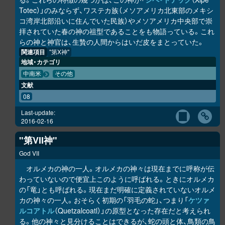
Totec）」のみならず、ワステカ族（メソアメリカ北東部のメキシ
コ湾岸北部沿いに住んでいた民族）やメソアメリカ中央部で崇
拝されていた春の神の祖型であることをも物語っている。これ
らの神と神官は、生贄の人間からはいだ皮をまとっていた。
関連項目
"第X神"
地域・カテゴリ
中南米
その他
文献
08
Last-update:
2016-02-16
"第VII神"
God VII
オルメカの神の一人。オルメカの神々は現在までに呼称が伝
わっていないので便宜上このように呼ばれる。ときにオルメカ
の「竜」とも呼ばれる。現在まだ明確に定義されていないオルメ
カの神々の一人。おそらく初期の「羽毛の蛇」、つまり「
ケツァ
ルコアトル
（Quetzalcoatl）」の原型となった存在だと考えられ
る。他の神々と見分けることはできるが、蛇の頭と体、鳥類の鳥