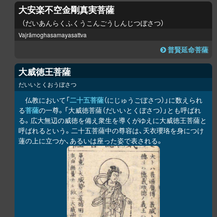
大安楽不空金剛真実菩薩
だいあんらくふくうこんごうしんじつぼさつ
Vajrāmoghasamayasattva
普賢延命菩薩
大威徳王菩薩
だいいとくおうぼさつ
仏教において「
二十五菩薩
（にじゅうごぼさつ）」に数えられ
る
菩薩
の一尊。「大威徳菩薩（だいいとくぼさつ）」とも呼ばれ
る。広大無辺の威徳を備え衆生を導くがゆえに大威徳王菩薩と
呼ばれるという。二十五菩薩中の尊容は、天衣瓔珞を身につけ
蓮の上に立つか、あるいは座った姿で表される。