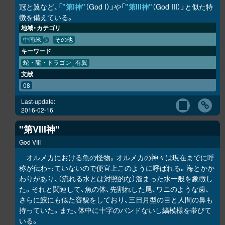
冠と翼など、「
"第I神"
（God I）」や「
"第III神"
（God III）」と似た特
徴を備えている。
地域・カテゴリ
中南米
その他
キーワード
蛇・龍・ドラゴン
有翼
文献
08
Last-update:
2016-02-16
"第VIII神"
God VIII
オルメカにおける魚の怪物。オルメカの神々は現在までに呼
称が伝わっていないので便宜上このように呼ばれる。海とかか
わりがあり、（流れる水とは対照的な）溜まった水一般を象徴し
た。それと関連して、魚の体、先割れした尾、ワニのような歯、
さらに鮫にも似た容貌をしており、三日月型の目と人間の鼻も
持っていた。また、体中に十字のバンドないし縞模様を帯びて
いる。