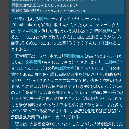
閻曼徳迦忿怒王
（えんまんとっかふんぬおう）
聖閻曼徳迦威怒王
（しょうえんまんとっかいどおう）
仏教における
明王
の一。インドの「ヤマーンタカ
（Yamāntaka）」が仏教に取り入れられたもの。「ヤマーンタカ」
は「
ヤマ
＝
閻魔
を倒した者」という意味なので「降閻魔尊（ごう
えんまそん）」とも呼ばれる。さらに六面六足あることから「六
面尊（ろくめんそん）」、「六足尊（ろくそくそん）」と呼ばれるこ
ともある。
五大明王の一人で、本地は「
阿弥陀如来
（あみだにょらい）」あ
るいは「
文殊菩薩
（もんじゅぼさつ）」とされ、また「
十二神将
（じ
ゅうにじんしょう）」の「
摩虎羅大将
（まこらたいしょう）」の本
地でもある。西方を守護し毒蛇や悪竜を調伏させる、戦勝を祈
る神として信仰された。六面六臂六足で体が青黒く忿怒形をと
るが、この姿は六趣（六種の輪廻する行き先）を清め、六度（六種
の善行）を満たし、六道を成すためだという。持物は左三手に
戟
と弓と
索
、右三手に
剣
と箭（矢のこと）と宝棒を持つとされるが
弓と箭が省略され余った手で印を結ぶ姿の像が多い。また多く
水牛に乗っている姿で表される。
胎蔵界曼荼羅
では
持明院
に、
金剛界曼荼羅
では降三世会に配される。
密号
は「大威徳金剛（だいいとくこんごう）」、「持明金剛（じみ