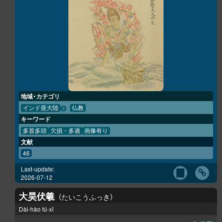
地域・カテゴリ
インド亜大陸
仏教
キーワード
多首多頭
欠損・多過
画像有り
文献
46
Last-update:
2026-07-12
大昊伏羲
たいこうふっき
Dài-hào fú-xī