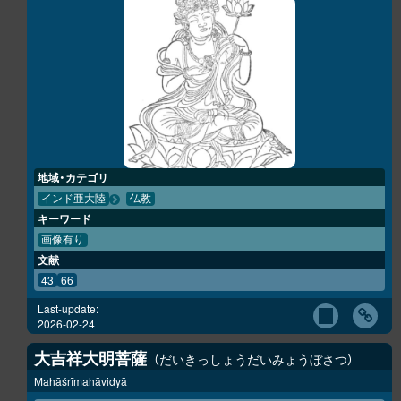
地域・カテゴリ
インド亜大陸
仏教
キーワード
画像有り
文献
43
66
Last-update:
2026-02-24
大吉祥大明菩薩
だいきっしょうだいみょうぼさつ
Mahāśrīmahāvidyā