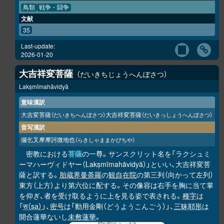
鳥類
戦争・闘争
文献
35
Last-update:
2026-01-20
大吉祥変菩薩
だいきちじょうへんぼさつ
Lakṣmīmahāvidyā
意味漢訳
大吉変菩薩
大吉祥変菩薩
（だいきちへんぼさつ）
（だいきっしょうへんぼさつ）
音写漢訳
攞乞叉摩摩訶微地也
（らきしゃままかびちや）
密教における
菩薩
の一尊。サンスクリット名を「ラクシュミ
ーマハーヴィドヤー（Lakṣmīmahāvidyā）」といい、大吉祥変菩
薩と訳する。
胎蔵界曼荼羅
の
観自在院
の第三列（向かって左列）
東方（上方）より第六位に配する。その像容は右手を胸に当て掌
を仰ぎ、者を受け取るように上を見る姿で表される。
種字
は
「
स（sa）
」、
密号
は「動用金剛（どうようこんごう）」、
三昧耶形
は
開合蓮華ないし
未敷蓮華
。