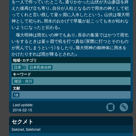
を一人で作っていたところ、通りかかった山伏が大山参詣を終
えた後再び立ち寄り、自分が人柱となるので用水の神として祀
ってくれと言い残して釜ヶ淵に入水したという。山伏は堰大明
神として祀られ、用水のおかげで旱魃が起こっても水が枯れな
いようになったと伝わる。
堰大明神は雨乞いの神でもあり、長谷の集落ではかつて雨乞
いをするときは釜ヶ淵で杭を打つ真似（実際に打つとそのもの
が死んでしまうという）をしたり、堰大明神の御神体に用水を
かけたりすれば雨が降るとされた。
地域・カテゴリ
日本
日本民俗信仰
キーワード
湖沼・河川
文献
18
Last-update:
2016-02-15
セクメト
Sekmet, Sekhmet