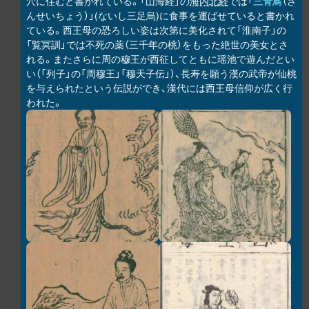
穴に住むと書かれている。「山海経」の
海内北経
では「
三青鳥
（さ
んせいちょう）」(ないし三足烏)に食事を運ばせていると書かれ
ている。西王母の恐ろしい姿は次第に美化されて「淮南子」の
「覧冥訓」では不死の薬（三千年の桃）をもった絶世の美女とさ
れる。またさらに周の穆王が西征してともに瑶池で遊んだとい
い（「列子」の「周穆王」「穆天子伝」）、長寿を願う漢の武帝が仙桃
を与えられたという伝説ができ、漢代には西王母信仰が広く行
われた。