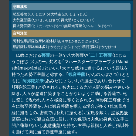
意味漢訳
勢至菩薩
大精進
（せいしぼさつ）
（だいしょうじん）
大勢至菩薩
得大勢
（だいせいしぼさつ）
（とくだいせい）
得大勢菩薩
無辺光菩薩
（とくだいせいぼさつ）
（むへんこうぼさつ）
音写漢訳
阿利也摩訶薩他摩鉢羅鉢
（ありやまかさたまはらはた）
跢
摩訶薩駄摩鉢羅鉢多
摩訶那鉢
（まかさたまはらはった）
（まかなはつ）
仏教における
菩薩
の一尊で八大菩薩や「
二十五菩薩
（にじゅ
うごぼさつ）」の一。梵名を「マハースターマプラープタ（Mahā-
sthāma-prāpta）」といい、「大きな威力に達する」という意味を
持つため勢至菩薩と称する。「
観音菩薩
（かんのんぼさつ）」とと
もに「
阿弥陀如来
（あみだにょらい）」の脇士であり、合わせて
「阿弥陀三尊」と称される。智力による光で人間の悩みや迷いを
除き、人々が悪道に染まることがないように助ける菩薩で、死
に際して現われ人々を極楽に導くとされる。阿弥陀三尊像では
右に勢至菩薩を、左に観音菩薩を据える場合が多く（観無量寿
経に拠るもの、密教では反対に据える）、宝瓶を戴く。
胎蔵界曼
荼羅
において
観自在院
に属し、その像容は肉色の身色で左手に
開合蓮華（ないし
未敷蓮華
）を持ち、右手は親指と人差し指以外
を曲げて胸に当て赤蓮華座に坐す。