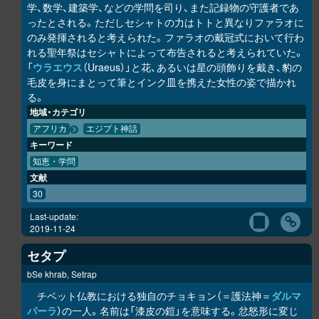
学、数学、建築学、などの学問を司り、また記録物の守護者であ
ったとされる。ただしセシャトの力はトトと異なりファラオに
のみ発揮されると考えられた。ファラオの戴冠式において行わ
れる聖年祭はセシャトによって布告されると考えられていた。
「
ウラエウス
（Uraeus）」と花、あるいは星の頭飾りを戴き、豹の
毛皮を身にまとって筆とインク皿を携えた女性の姿で描かれ
る。
地域・カテゴリ
アフリカ
エジプト神話
キーワード
知恵・学問
文献
30
Last-update:
2019-11-24
セタプ
bSe khrab, Setrap
チベット仏教における独自のチョキョン（＝護法神＝
ダルマ
パーラ
）の一人。名前は「漆皮の鎧」を意味する。忿怒形に変じ