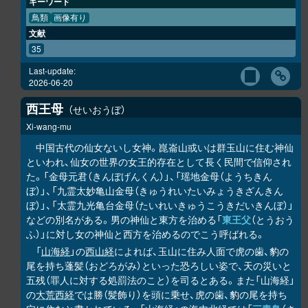
キーワード
鳥類
画像有り
文献
35
Last-update:
2026-06-20
西王母
せいおうぼ
Xi-wang-mu
中国古代の仙女ないし女神。崑崙山或いは群玉山に住む神仙
といわれ、仙女の世界の女王的存在として長く民間で信仰され
た。「金母元君（きんぼげんくん）」、「瑶地金母（ようちきん
ぼ）」、「九霊太妙亀山金母（きゅうれいたいみょうきざんきん
ぼ）」、「太霊九光亀台金母（たいれいきゅうこうきだいきんぼ）」
などの別名がある。男の神仙と東方を治める「
東王父
（とうおう
ふ）」に対し女の神仙と西方を治めるのでこう呼ばれる。
「
山海経
」の
西山経
によれば、玉山に住み人面で虎の歯、豹の
尾を持ち蓬髪（おどろがみ）といった恐ろしい姿で、天の災いと
五残（罪人に対する処罰法のこと）を司るとある。また「山海経」
の
大荒西経
では勝（髪飾り）を頭に乗せ、虎の歯、豹の尾を持ち