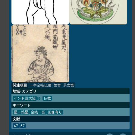
関連項目
一字金輪仏頂
蟹宮
男女宮
地域・カテゴリ
インド亜大陸
仏教
キーワード
星・惑星
金銭・富
画像有り
文献
47
57