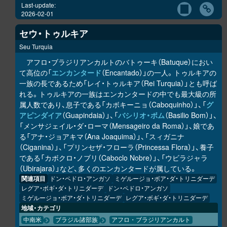
Last-update:
2026-02-01
セウ・トゥルキア
Seu Turquia
アフロ・ブラジリアンカルトのバトゥーキ（Batuque）におい
て高位の「
エンカンタード
（Encantado）」の一人。トゥルキアの
一族の長であるため「レイ・トゥルキア（Rei Turquia）」とも呼ば
れる。トゥルキアの一族はエンカンタードの中でも最大級の所
属人数であり、息子である「カボキーニョ（Caboquinho）」、「
グ
アピンダイア
（Guapindaia）」、「
バシリオ・ボム
（Basilio Bom）」、
「メンサジェイル・ダ・ローマ（Mensageiro da Roma）」、娘であ
る「アナ・ジョアキマ（Ana Joaquima）」、「スィガニナ
（Ciganina）」、「プリンセザ・フローラ（Princessa Flora）」、養子
である「カボクロ・ノブリ（Caboclo Nobre）」、「ウビラジャラ
（Ubirajara）」など、多くのエンカンタードが属している。
関連項目
ドン・ペドロ・アンガソ
ミゲルージョ・ボア・ダ・トリニダーデ
レグア・ボギ・ダ・トリニダーデ
ドン・ペドロ・アンガソ
ミゲルージョ・ボア・ダ・トリニダーデ
レグア・ボギ・ダ・トリニダーデ
地域・カテゴリ
中南米
ブラジル諸部族
アフロ・ブラジリアンカルト