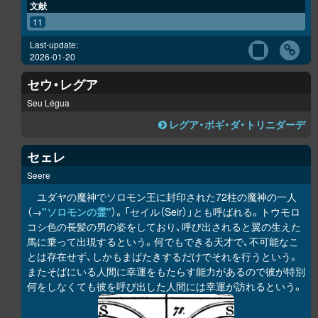
文献
11
Last-update:
2026-01-20
セウ・レグア
Seu Légua
レグア・ボギ・ダ・トリニダーデ
セェレ
Seere
ユダヤの魔神でソロモン王に封印された72柱の魔神の一人
（→
"ソロモンの霊"
）。「セイル（Seir）」とも呼ばれる。トウモロ
コシ色の長髪の男の姿をしており、呼び出されると翼の生えた
馬に乗って出現するという。何でもできる天才で、不可能なこ
とは存在せず、しかもまばたきするだけでそれを行うという。
またそばにいる人間に幸運をもたらす能力があるので彼が特別
何をしなくても彼を呼び出した人間には幸運が訪れるという。