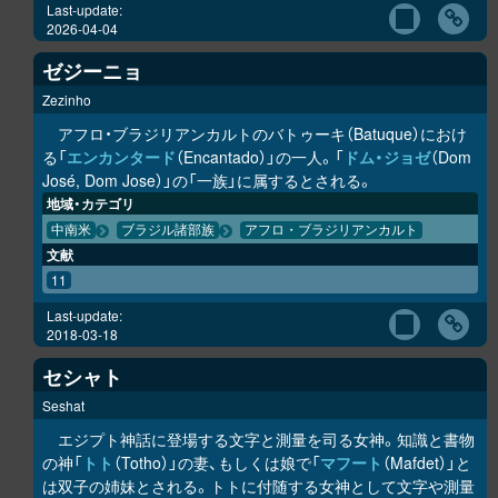
Last-update:
2026-04-04
ゼジーニョ
Zezinho
アフロ・ブラジリアンカルトのバトゥーキ（Batuque）におけ
る「
エンカンタード
（Encantado）」の一人。「
ドム・ジョゼ
（Dom
José, Dom Jose）」の「一族」に属するとされる。
地域・カテゴリ
中南米
ブラジル諸部族
アフロ・ブラジリアンカルト
文献
11
Last-update:
2018-03-18
セシャト
Seshat
エジプト神話に登場する文字と測量を司る女神。知識と書物
の神「
トト
（Totho）」の妻、もしくは娘で「
マフート
（Mafdet）」と
は双子の姉妹とされる。トトに付随する女神として文字や測量