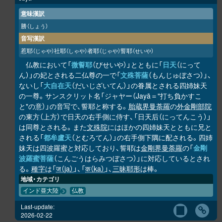
意味漢訳
勝
（しょう）
音写漢訳
惹耶
社耶
者耶
誓耶
（じゃや）
（しゃや）
（じゃや）
（せいや）
仏教において「
微誓耶
（びせいや）」とともに「
日天
（にって
ん）」の妃とされる二仏尊の一で「
文殊菩薩
（もんじゅぼさつ）」、
ないし「
大自在天
（だいじざいてん）」の眷属とされる四姉妹天
の一尊。サンスクリット名「ジャヤー（Jayā＝"打ち負かすこ
と"の意）」の音写で、誓耶と称する。
胎蔵界曼荼羅
の
外金剛部院
の東方（上方）で日天の右手側に侍す、「日天后（にってんこう）」
は同尊とされる。また
文殊院
にはほかの四姉妹天とともに兄と
される「
都牟盧天
（とむろてん）」の右手側下隅に配される。四姉
妹天は四波羅蜜と対応しており、誓耶は
金剛界曼荼羅
の「
金剛
波羅蜜菩薩
（こんごうはらみつぼさつ）」に対応しているとされ
る。
種字
は「
ज（ja）
」、「
क（ka）
」、
三昧耶形
は棒。
地域・カテゴリ
インド亜大陸
仏教
Last-update:
2026-02-22