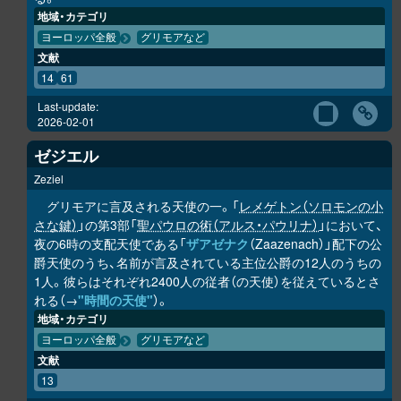
地域・カテゴリ
ヨーロッパ全般
グリモアなど
文献
14
61
Last-update:
2026-02-01
ゼジエル
Zeziel
グリモアに言及される天使の一。「
レメゲトン（ソロモンの小
さな鍵）
」の第3部「
聖パウロの術（アルス・パウリナ）
」において、
夜の6時の支配天使である「
ザアゼナク
（Zaazenach）」配下の公
爵天使のうち、名前が言及されている主位公爵の12人のうちの
1人。彼らはそれぞれ2400人の従者（の天使）を従えているとさ
れる（→
"時間の天使"
）。
地域・カテゴリ
ヨーロッパ全般
グリモアなど
文献
13