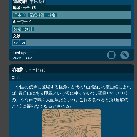
関連項目
宇治橋姫
地域・カテゴリ
日本
記紀神話・神道
キーワード
湖沼・河川
文献
58
59
Last-update:
2026-03-08
赤鱬
せきじゅ
Chìrú
中国の伝承に登場する怪魚。古代の「
山海経
」の
南山経
によれ
ば、青丘山にある即翼という沢に棲んでいて、鴛鴦（おしどり）
のような声で鳴く人面魚だという。これを食べると疥（疥癬の
こと）に罹らなくなるとされる。