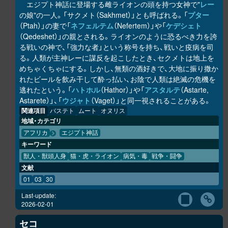
エジプト神話に登場する雌ライオンの頭を持つ女神で"
レー
の娘"の一人。「サクメト（Sakhmet）」とも呼ばれる。「
プター
（Ptah）」の妻で「
ネフェルテム
（Nefertem）」や「
ケデシェト
（Qedeshet）」の親とされる。ライオンのように恐るべき力を誇
る戦いの神で、「強力な者」という称号を持ち、戦いと疫病を司
る。人類が主神レーに謀反を起こしたとき、セクメトは地上を
めちゃくちゃにする。しかし、無類の酒好きで、大地に振り撒か
れたビールを飲み干して酔っ払い、お陰で人類は絶滅の危機を
逃れたという。「
ハトホル
（Hathor）」や「
アスタルテ
（Astarte,
Astarete）」、「
ウジャト
（Vaget）」と同一視されることがある。
関連項目
バステト
ムート
オヌリス
地域・カテゴリ
アフリカ
エジプト神話
キーワード
獣人・獣頭人身
猫・虎・ライオン
病気・毒
戦争・闘争
文献
01
03
30
Last-update:
2026-02-01
セコ