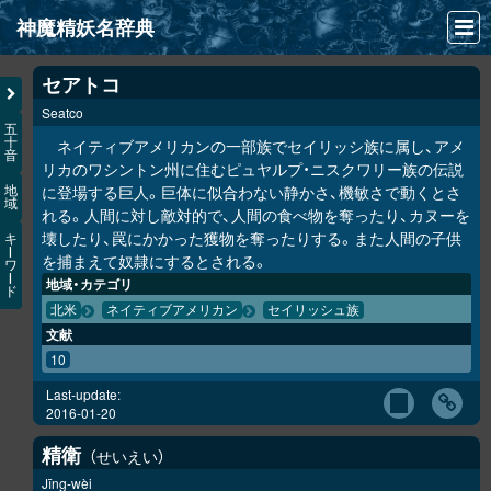
神魔精妖名辞典
NEWS
セアトコ
Seatco
INFO
五
十
ネイティブアメリカンの一部族でセイリッシ族に属し、アメ
音
文献
リカのワシントン州に住むピュヤルプ・ニスクワリー族の伝説
に登場する巨人。巨体に似合わない静かさ、機敏さで動くとさ
地
域
検索
れる。人間に対し敵対的で、人間の食べ物を奪ったり、カヌーを
壊したり、罠にかかった獲物を奪ったりする。また人間の子供
キ
凖項目
ー
を捕まえて奴隷にするとされる。
ワ
ー
地域・カテゴリ
ド
画像資料便覧
北米
ネイティブアメリカン
セイリッシュ族
文献
LINK
10
Last-update:
2016-01-20
精衛
せいえい
Jīng-wèi