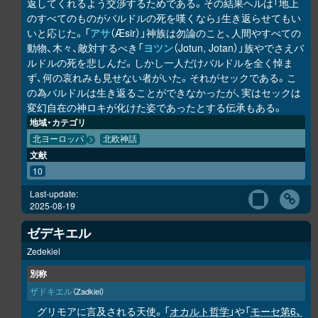
返してくれるよう交渉するためである。その結果ヘルは「地上
のすべてのものがバルドルの死を嘆くなら」生き返らせてもい
いと応じた。「
アサ
（Æsir）」神族は勿論のこと、人間やすべての
動物、木々、敵対するべき「
ヨツン
（Jotun, Jotan）」族やでさえバ
ルドルの死を悲しんだ。しかし一人だけバルドルを全く悼ま
ず、何の哀れみも見せない者がいた。それがセックである。こ
の為バルドルは生き返ることができなかったが、実はセックは
変幻自在の神ロキが化けた姿であったとする伝承もある。
地域・カテゴリ
北ヨーロッパ
北欧神話
文献
10
Last-update:
2025-08-19
ゼデキエル
Zedekiel
別称
ザドキエル
（Zadkiel）
グリモアに言及される天使。「
オカルト哲学
」や「
モーセ第6、