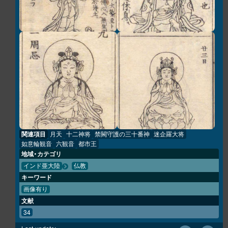
関連項目
月天
十二神将
禁闕守護の三十番神
迷企羅大将
如意輪観音
六観音
都市王
地域・カテゴリ
インド亜大陸
仏教
キーワード
画像有り
文献
34