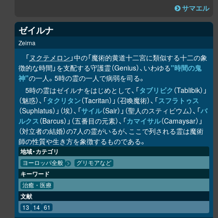
サマエル
ゼイルナ
Zeirna
「
ヌクテメロン
」中の「魔術的黄道十二宮に類似する十二の象
徴的な時間」を支配する守護霊（Genius）、いわゆる
"時間の鬼
神"
の一人。5時の霊の一人で病弱を司る。
5時の霊はゼイルナをはじめとして、「
タブリビク
（Tablibik）」
（魅惑）、「
タクリタン
（Tacritan）」（召喚魔術）、「
スフラトゥス
（Suphlatus）」（埃）、「
サイル
（Sair）」（聖人のスティビウム）、「
バ
ルクス
（Barcus）」（五番目の元素）、「
カマイサル
（Camaysar）」
（対立者の結婚）の7人の霊がいるが、ここで列される霊は魔術
師の性質や生き方を象徴するものである。
地域・カテゴリ
ヨーロッパ全般
グリモアなど
キーワード
治癒・医療
文献
13
14
61