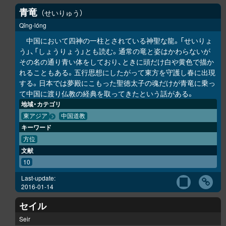
青竜
せいりゅう
Qīng-lóng
中国において四神の一柱とされている神聖な龍。「せいりょ
う」、「しょうりょう」とも読む。通常の竜と姿はかわらないが
その名の通り青い体をしており、ときに頭だけ白や黄色で描か
れることもある。五行思想にしたがって東方を守護し春に出現
する。日本では夢殿にこもった聖徳太子の魂だけが青竜に乗っ
て中国に渡り仏教の経典を取ってきたという話がある。
地域・カテゴリ
東アジア
中国道教
キーワード
方位
文献
10
Last-update:
2016-01-14
セイル
Seir