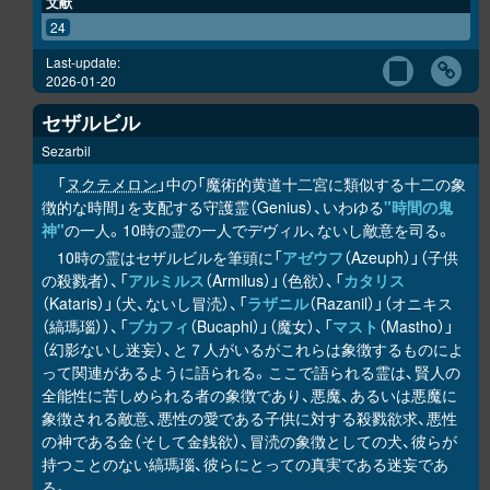
文献
24
Last-update:
2026-01-20
セザルビル
Sezarbil
「
ヌクテメロン
」中の「魔術的黄道十二宮に類似する十二の象
徴的な時間」を支配する守護霊（Genius）、いわゆる
"時間の鬼
神"
の一人。10時の霊の一人でデヴィル、ないし敵意を司る。
10時の霊はセザルビルを筆頭に「
アゼウフ
（Azeuph）」（子供
の殺戮者）、「
アルミルス
（Armilus）」（色欲）、「
カタリス
（Kataris）」（犬、ないし冒涜）、「
ラザニル
（Razanil）」（オニキス
（縞瑪瑙））、「
ブカフィ
（Bucaphi）」（魔女）、「
マスト
（Mastho）」
（幻影ないし迷妄）、と７人がいるがこれらは象徴するものによ
って関連があるように語られる。ここで語られる霊は、賢人の
全能性に苦しめられる者の象徴であり、悪魔、あるいは悪魔に
象徴される敵意、悪性の愛である子供に対する殺戮欲求、悪性
の神である金（そして金銭欲）、冒涜の象徴としての犬、彼らが
持つことのない縞瑪瑙、彼らにとっての真実である迷妄であ
る。