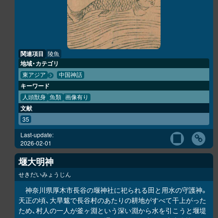
関連項目
陵魚
地域・カテゴリ
東アジア
中国神話
キーワード
人頭獣身
魚類
画像有り
文献
35
Last-update:
2026-02-01
堰大明神
せきだいみょうじん
神奈川県厚木市長谷の堰神社に祀られる田と用水の守護神。
天正の頃、大旱魃で長谷村のあたりの耕地がすべて干上がった
ため、村人の一人が釜ヶ淵という深い淵から水を引こうと堰堤