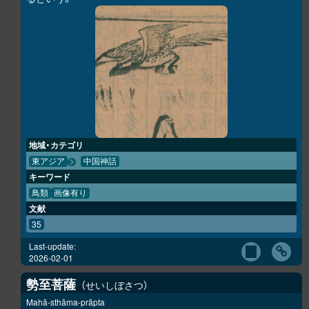
地域・カテゴリ
東アジア
中国神話
キーワード
鳥類
画像有り
文献
35
Last-update:
2026-02-01
勢至菩薩
せいしぼさつ
Mahā-sthāma-prāpta