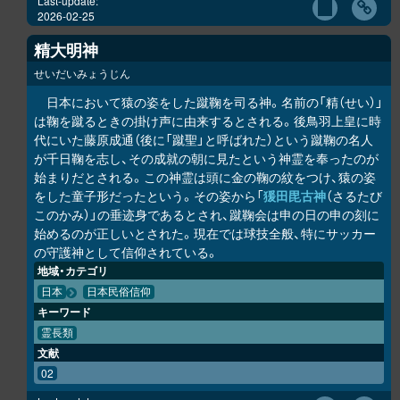
Last-update:
2026-02-25
精大明神
せいだいみょうじん
日本において猿の姿をした蹴鞠を司る神。名前の「精（せい）」
は鞠を蹴るときの掛け声に由来するとされる。後鳥羽上皇に時
代にいた藤原成通（後に「蹴聖」と呼ばれた）という蹴鞠の名人
が千日鞠を志し、その成就の朝に見たという神霊を奉ったのが
始まりだとされる。この神霊は頭に金の鞠の紋をつけ、猿の姿
をした童子形だったという。その姿から「
猨田毘古神
（さるたび
このかみ）」の垂迹身であるとされ、蹴鞠会は申の日の申の刻に
始めるのが正しいとされた。現在では球技全般、特にサッカー
の守護神として信仰されている。
地域・カテゴリ
日本
日本民俗信仰
キーワード
霊長類
文献
02