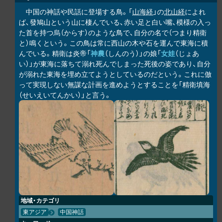
中国の神話や民話に登場する鳥。「
山海経
」の
北山経
によれ
ば、發鳩山という山に棲んでいる、赤い足と白い嘴、模様の入っ
た首を持つ烏（からす）のような鳥で、自分の名で（つまり精衛
と）鳴くという。この鳥は常に西山の木や石を運んで東海に積
んでいる。精衛は炎帝「
神農
（しんのう）」の娘「
女娃
（じょあ
い）」が東海に落ちて溺れ死んでしまった死後の姿であり、自分
が溺れた東海を埋め立てようとしているのだという。これに倣
って実現しない無謀な計画を進めようとすることを「精衛填海
（せいえいてんかい）」と言う。
地域・カテゴリ
東アジア
中国神話