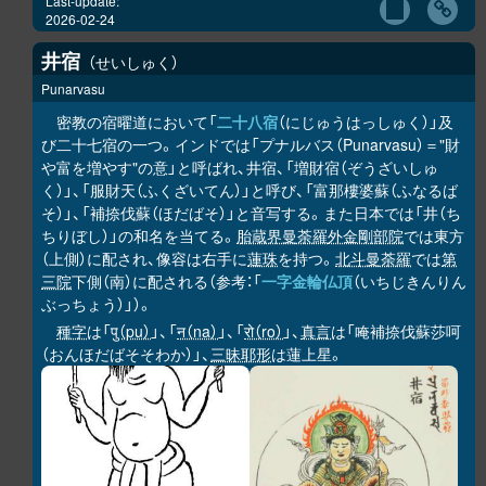
Last-update:
2026-02-24
井宿
せいしゅく
Punarvasu
密教の宿曜道において「
二十八宿
（にじゅうはっしゅく）」及
び二十七宿の一つ。インドでは「プナルバス（Punarvasu）＝"財
や富を増やす"の意」と呼ばれ、井宿、「増財宿（ぞうざいしゅ
く）」、「服財天（ふくざいてん）」と呼び、「富那樓婆蘇（ふなるば
そ）」、「補捺伐蘇（ほだばそ）」と音写する。また日本では「井（ち
ちりぼし）」の和名を当てる。
胎蔵界曼荼羅
外金剛部院
では東方
（上側）に配され、像容は右手に
蓮珠
を持つ。
北斗曼荼羅
では
第
三院
下側（南）に配される（参考：「
一字金輪仏頂
（いちじきんりん
ぶっちょう）」）。
種字
は「
पु（pu）
」、「
न（na）
」、「
रो（ro）
」、
真言
は「唵補捺伐蘇莎呵
（おんほだばそそわか）」、
三昧耶形
は蓮上星。