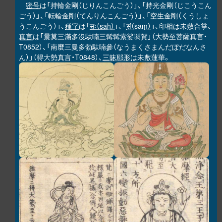
密号
は「持輪金剛（じりんこんごう）」、「持光金剛（じこうこん
ごう）」、「転輪金剛（てんりんこんごう）」、「空生金剛（くうしょ
うこんごう）」、
種字
は「
सः（saḥ）
」、「
सं（saṃ）
」、印相は未敷合掌、
真言
は「曩莫三滿多沒馱喃三髯髯索娑嚩賀」（大勢至菩薩真言・
T0852）、「南麼三曼多勃馱喃參（なうまくさまんだぼだなんさ
ん）」（得大勢真言・T0848）、
三昧耶形
は未敷蓮華。