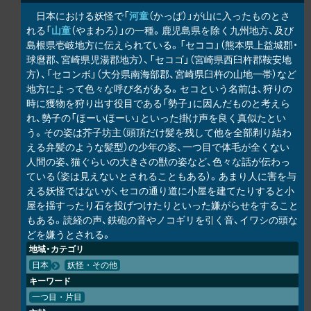
日本における妖怪で「
河童
（かっぱ）」が山に入ったものとさ
れる「
山童
（やまわろ）」の一種。鹿児島県を除く九州地方、及び
島根県壱岐地方に伝えられている。「セココ」（熊本県上益城郡・
球麿郡、宮崎県児湯郡地方）、「セコゴ」（宮崎県西臼杵郡鞍安地
方）、「セコンボ」（大分県南海部郡、宮崎県臼杵の山地一帯）など
地方によって色々な呼び名がある。セコという名前は、狩りの
時に獲物を狩り出す役目である「勢子」に因んだものと考えら
れ、勢子の「ほーいほーい」といった掛け声を良く真似たとい
う。その姿は芥子坊主（頭頂だけ髪を残して他を全部剃り結わ
える弁髪のような髪型）の少年の姿、一つ目で体毛が全くない
人間の姿、猫ぐらいの大きさの獣の姿など、色々な話が伝わっ
ている（姿は見えないとされることもある）。あまり人に害を与
える妖怪ではないが、セコの通り道に小屋を建てたりすると小
屋を揺すったり石を投げつけたりといった嫌がらせをすること
もある。読経の声、鉄砲の音やノコギリを引く音、イワシの頭な
どを嫌うとされる。
地域・カテゴリ
日本
妖怪・その他
キーワード
一つ目・片目