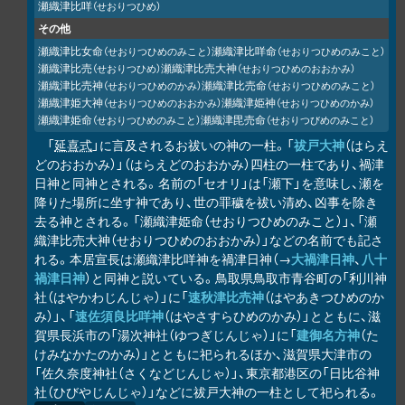
瀬織津比咩
（せおりつひめ）
その他
瀬織津比女命
瀬織津比咩命
（せおりつひめのみこと）
（せおりつひめのみこと）
瀬織津比売
瀬織津比売大神
（せおりつひめ）
（せおりつひめのおおかみ）
瀬織津比売神
瀬織津比売命
（せおりつひめのかみ）
（せおりつひめのみこと）
瀬織津姫大神
瀬織津姫神
（せおりつひめのおおかみ）
（せおりつひめのかみ）
瀬織津姫命
瀬織津毘売命
（せおりつひめのみこと）
（せおりつびめのみこと）
「
延喜式
」に言及されるお祓いの神の一柱。「
祓戸大神
（はらえ
どのおおかみ）」（はらえどのおおかみ）四柱の一柱であり、禍津
日神と同神とされる。名前の「セオリ」は「瀬下」を意味し、瀬を
降りた場所に坐す神であり、世の罪穢を祓い清め、凶事を除き
去る神とされる。「瀬織津姫命（せおりつひめのみこと）」、「瀬
織津比売大神（せおりつひめのおおかみ）」などの名前でも記さ
れる。本居宣長は瀬織津比咩神を禍津日神（→
大禍津日神
、
八十
禍津日神
）と同神と説いている。鳥取県鳥取市青谷町の「利川神
社（はやかわじんじゃ）」に「
速秋津比売神
（はやあきつひめのか
み）」、「
速佐須良比咩神
（はやさすらひめのかみ）」とともに、滋
賀県長浜市の「湯次神社（ゆつぎじんじゃ）」に「
建御名方神
（た
けみなかたのかみ）」とともに祀られるほか、滋賀県大津市の
「佐久奈度神社（さくなどじんじゃ）」、東京都港区の「日比谷神
社（ひびやじんじゃ）」などに祓戸大神の一柱として祀られる。