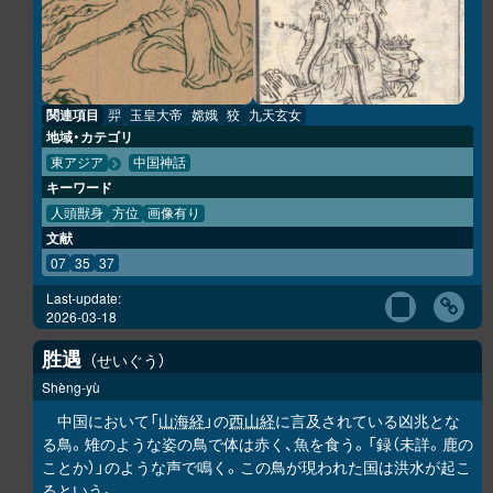
関連項目
羿
玉皇大帝
嫦娥
狡
九天玄女
地域・カテゴリ
東アジア
中国神話
キーワード
人頭獣身
方位
画像有り
文献
07
35
37
Last-update:
2026-03-18
胜
遇
せいぐう
Shèng-yù
中国において「
山海経
」の
西山経
に言及されている凶兆とな
る鳥。雉のような姿の鳥で体は赤く、魚を食う。「録（未詳。鹿の
ことか）」のような声で鳴く。この鳥が現われた国は洪水が起こ
るという。