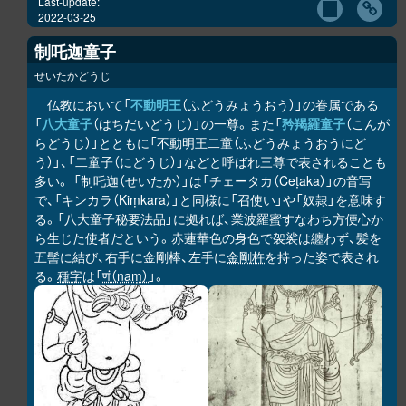
Last-update:
2022-03-25
制吒迦童子
せいたかどうじ
仏教において「
不動明王
（ふどうみょうおう）」の眷属である
「
八大童子
（はちだいどうじ）」の一尊。また「
矜羯羅童子
（こんが
らどうじ）」とともに「不動明王二童（ふどうみょうおうにど
う）」、「二童子（にどうじ）」などと呼ばれ三尊で表されることも
多い。 「制吒迦（せいたか）」は「チェータカ（Ceṭaka）」の音写
で、「キンカラ（Kiṃkara）」と同様に「召使い」や「奴隷」を意味す
る。「八大童子秘要法品」に拠れば、業波羅蜜すなわち方便心か
ら生じた使者だという。赤蓮華色の身色で袈裟は纏わず、髪を
五髻に結び、右手に金剛棒、左手に
金剛杵
を持った姿で表され
る。
種字
は「
णं（ṇaṃ）
」。