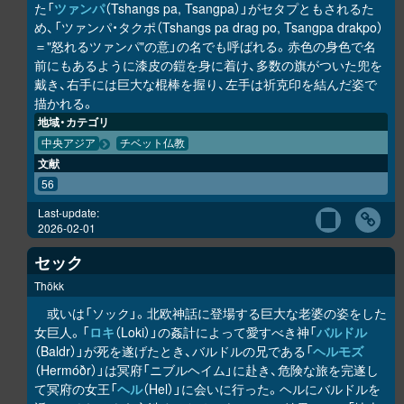
た「
ツァンパ
（Tshangs pa, Tsangpa）」がセタプともされるた
め、「ツァンパ・タクポ（Tshangs pa drag po, Tsangpa drakpo）
＝"怒れるツァンパ"の意」の名でも呼ばれる。赤色の身色で名
前にもあるように漆皮の鎧を身に着け、多数の旗がついた兜を
戴き、右手には巨大な棍棒を握り、左手は祈克印を結んだ姿で
描かれる。
地域・カテゴリ
中央アジア
チベット仏教
文献
56
Last-update:
2026-02-01
セック
Thökk
或いは「ソック」。北欧神話に登場する巨大な老婆の姿をした
女巨人。「
ロキ
（Loki）」の姦計によって愛すべき神「
バルドル
（Baldr）」が死を遂げたとき、バルドルの兄である「
ヘルモズ
（Hermóðr）」は冥府「ニブルヘイム」に赴き、危険な旅を完遂し
て冥府の女王「
ヘル
（Hel）」に会いに行った。ヘルにバルドルを