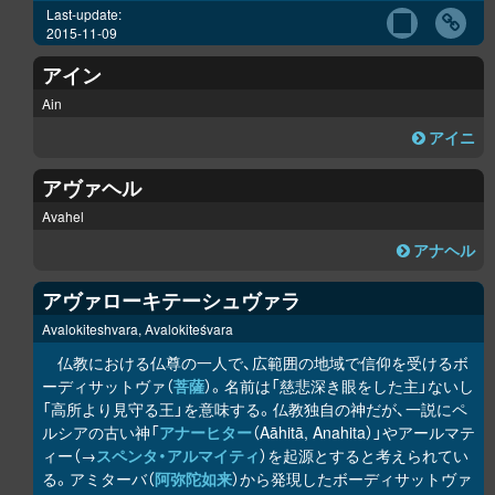
Last-update:
2015-11-09
アイン
Ain
アイニ
アヴァヘル
Avahel
アナヘル
アヴァローキテーシュヴァラ
Avalokiteshvara, Avalokiteśvara
仏教における仏尊の一人で、広範囲の地域で信仰を受けるボ
ーディサットヴァ（
菩薩
）。名前は「慈悲深き眼をした主」ないし
「高所より見守る王」を意味する。仏教独自の神だが、一説にペ
ルシアの古い神「
アナーヒター
（Aāhitā, Anahita）」やアールマテ
ィー（→
スペンタ・アルマイティ
）を起源とすると考えられてい
る。アミターバ（
阿弥陀如来
）から発現したボーディサットヴァ