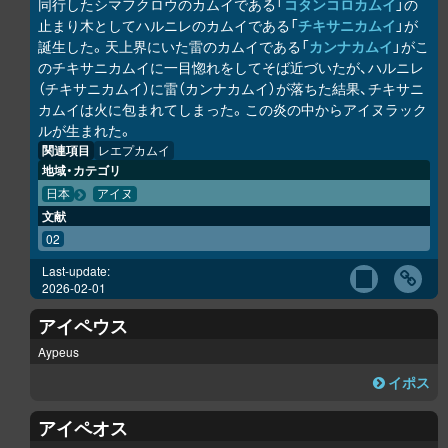
同行したシマフクロウのカムイである「
コタンコ
ロ
カムイ
」の
止まり木としてハルニレのカムイである「
チキサニカムイ
」が
誕生した。天上界にいた雷のカムイである「
カンナカムイ
」がこ
のチキサニカムイに一目惚れをしてそば近づいたが、ハルニレ
（チキサニカムイ）に雷（カンナカムイ）が落ちた結果、チキサニ
カムイは火に包まれてしまった。この炎の中からアイヌラック
ル
が生まれた。
関連項目
レエプカムイ
地域・カテゴリ
日本
アイヌ
文献
02
Last-update:
2026-02-01
アイペウス
Aypeus
イポス
アイペオス