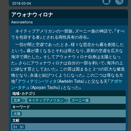
2018-03-04
アウォナウィロナ
Awonawilona
ネイティブアメリカンの一部族、ズーニー族の神話で、「すべ
てを包容する者」とされる両性具有の存在。
一切が闇と空虚であったとき、様々な思念から霧を創造した
という。霧が濃くなるとそれは雨となり、原初の空虚を広大な
海洋で満たした。そしてアウォナウィロナ自身は太陽となっ
た。さらにアウォナウィロナは自分の一部を剥いで、海洋の上
に緑なす苔としておいた。この苔は固まると２つの巨大な被造
物となり、永遠と結びつくようになった。この二つは母なる大
地「
アウィテリン・ツィタ
（Awitelin Tsita）」と父なる天「
アポヤ
ン・タチュ
（Apoyan Tachu）」となった。
地域・カテゴリ
北米
ネイティブアメリカン
ズーニー族
キーワード
太陽
文献
01
31