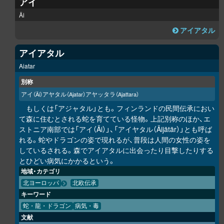
アイ
Äi
アイアタル
アイアタル
Aiatar
別称
アイ
アヤタル
アヤッタラ
（Äi）
（Ajatar）
（Ajattara）
もしくは「アジャタル」とも。フィンランドの民間伝承におい
て森に住むとされる蛇を育てている怪物。上記別称のほか、エ
ストニア南部では「アイ（Äi）」、「アイヤタル（Äijätär）」とも呼ば
れる。蛇やドラゴンの姿で現れるが、普段は人間の女性の姿を
しているされる。森でアイアタルに出会ったり目撃したりする
とひどい病気にかかるという。
地域・カテゴリ
北ヨーロッパ
北欧伝承
キーワード
蛇・龍・ドラゴン
病気・毒
文献