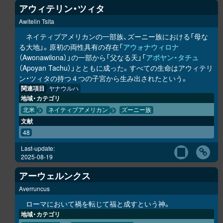
アウィテリン・ツィタ
Awitelin Tsita
ネイティブアメリカンの一部族、ズーニー族における「母な
る大地」。原初の両性具有の存在「
アウォナウィロナ
（Awonawilona）」の一部から「父なる天」「
アポヤン・タチュ
（Apoyan Tachu）」とともに成った。すべての生命はアウィテリ
ン・ツィタの持つ４つの子宮から生み出されたという。
関連項目
ヤナウルハ
地域・カテゴリ
北米
ネイティブアメリカン
ズーニー族
文献
48
Last-update:
2025-08-19
アーウェルンクス
Averruncus
ローマにおいて禍を転じて福と成すという神。
地域・カテゴリ