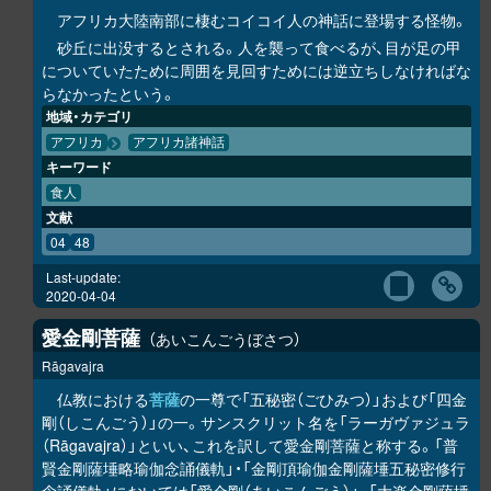
アフリカ大陸南部に棲むコイコイ人の神話に登場する怪物。
砂丘に出没するとされる。人を襲って食べるが、目が足の甲
についていたために周囲を見回すためには逆立ちしなければな
らなかったという。
地域・カテゴリ
アフリカ
アフリカ諸神話
キーワード
食人
文献
04
48
Last-update:
2020-04-04
愛金剛菩薩
あいこんごうぼさつ
Rāgavajra
仏教における
菩薩
の一尊で「五秘密（ごひみつ）」および「四金
剛（しこんごう）」の一。サンスクリット名を「ラーガヴァジュラ
（Rāgavajra）」といい、これを訳して愛金剛菩薩と称する。「普
賢金剛薩埵略瑜伽念誦儀軌」・「金剛頂瑜伽金剛薩埵五秘密修行