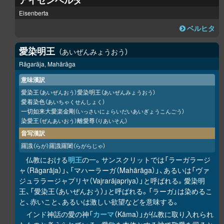
アイゼンベルタ
Eisenberta
ベルヒタ
愛染明王
あいぜんみょうおう
Rāgarāja, Mahārāga
意味漢訳
愛染王
愛染明王
（あいぜんおう）
（あいぜんみょうおう）
愛着染色
（あいちゃくせんしょく）
一切如来大愛楽金剛
（いっさいにょらいだいあいぎょうこんごう）
染愛王
離愛尊
（ぜんあいおう）
（りあいそん）
音写漢訳
羅誐
羅誐羅闍
（らが）
（らがらじゃ）
仏教における
明王
の一。サンスクリットでは「ラーガラージ
ャ（Rāgarāja）」、「マハーラーガ（Mahārāga）」、あるいは「ヴァ
ジュララージャプリヤ（Vajrarājapriya）」と呼ばれる。愛染明
王、「愛染王（あいぜんおう）」と呼ばれる。「ラーガ」は染めるこ
と、赤いこと、あるいは激しい欲望などを意味する。
インド神話の愛の神「
カーマ
（Kāma）」が仏教に取り入れられ