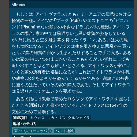
Aitvaras
もしくは「アイトヴァラス」とも。リトアニアの伝承における
怪物の一種。ドイツの「
プーク
（Puk）」やエストニアの「
ピスハ
ンド
（Pisuhänd）」の類いの小さなドラゴン型の魔獣。アイトワ
ラスの場合、家の中では黒猫ないし黒い雄鶏の姿をしている
が、外に出ると空を飛ぶ翼を持ったドラゴン、あるいは火の尾
をもつ蛇になる。アイトワラスは魂を引き換えに悪魔から買っ
たり、7歳の雄鶏の卵から生まれたりすることで手に入る。ある
いは家の中にいつのまにかいることもあるが、いずれにしても
追い出すことはとても難しいとされる。アイトワラスが家にい
つくと家の所有者は裕福になるが、これはアイトワラスが牛乳
や穀物、お金をよそから盗んでくるからである。勿論この被害
に遭うのはたいていその家の隣人である。そしてアイトワラス
は見返りとしてオムレツを要求する。
ある民話には教会で清めたロウソクでアイトワラスを照らし
たところ消滅したと書かれている。アイトワラスは1547年の
文献に始めて登場する。
関連項目
カウカス
コカトリス
クルシェドラ
地域・カテゴリ
東・中央ヨーロッパ
バルト地域