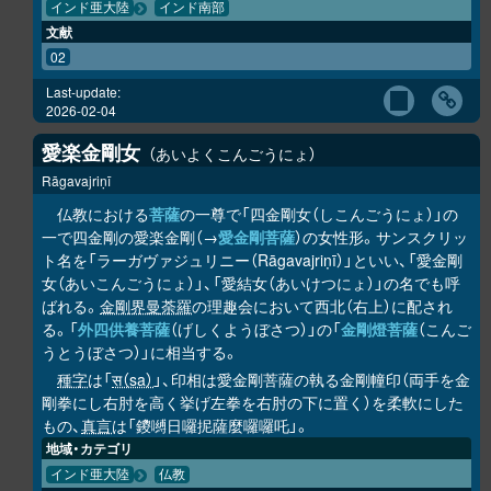
インド亜大陸
インド南部
文献
02
Last-update:
2026-02-04
愛楽金剛女
あいよくこんごうにょ
Rāgavajriṇī
仏教における
菩薩
の一尊で「四金剛女（しこんごうにょ）」の
一で四金剛の愛楽金剛（→
愛金剛菩薩
）の女性形。サンスクリッ
ト名を「ラーガヴァジュリニー（Rāgavajriṇī）」といい、「愛金剛
女（あいこんごうにょ）」、「愛結女（あいけつにょ）」の名でも呼
ばれる。
金剛界曼荼羅
の理趣会において西北（右上）に配され
る。「
外四供養菩薩
（げしくようぼさつ）」の「
金剛燈菩薩
（こんご
うとうぼさつ）」に相当する。
種字
は「
स（sa）
」、印相は愛金剛菩薩の執る金剛幢印（両手を金
剛拳にし右肘を高く挙げ左拳を右肘の下に置く）を柔軟にした
もの、
真言
は「鑁嚩日囉抳薩麼囉囉吒」。
地域・カテゴリ
インド亜大陸
仏教