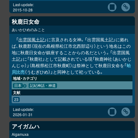
Last-update:
2015-10-28
秋鹿日女命
あいかひめのみこと
「
出雲国風土記
」に言及される女神。「出雲国風土記」に拠れ
ば、秋鹿郡（現在の島根県松江市北西部辺り）という地名はこの
地に秋鹿日女命が鎮座することからの名だという。「出雲国風
土記」に「秋鹿社」として記載されている現「秋鹿神社（あいかじ
んじゃ）」（島根県松江市秋鹿町）は祭神として秋鹿日女命を「
蛤
貝比売
（うむぎひめ）」と同神として祀っている。
地域・カテゴリ
日本
記紀神話・神道
文献
23
Last-update:
2026-01-31
アイガムハ
Aigamuxa