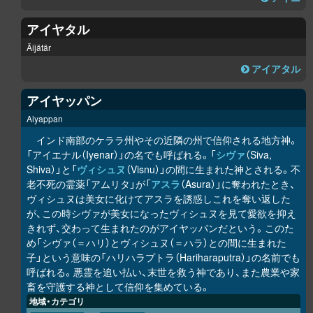
アイヤタル
Äijätär
アイアタル
アイヤッパン
Aiyappan
インド南部のケララ州やその近隣の州で信仰される地方神。
「アイエナル（Iyenar）」の名でも呼ばれる。「
シヴァ
（Siva,
Shiva）」と「
ヴィシュヌ
（Visnu）」の間に生まれた神とされる。不
老不死の霊薬「アムリタ」が「
アスラ
（Asura）」に奪われたとき、
ヴィシュヌは美女に化けてアスラを誘惑しこれを奪い返した
が、この時シヴァが美女になったヴィシュヌを見て愛欲を抑え
きれず、交わって生まれたのがアイヤッパンだという。このた
め「シヴァ（＝ハリ）とヴィシュヌ（＝ハラ）との間に生まれた
子」という意味の「ハリハラプトラ（Hariharaputra）」の名前でも
呼ばれる。悪霊を追い払い、末世を救う神であり、また農業や家
畜を守護する神として信仰を集めている。
地域・カテゴリ