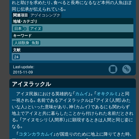
れと助けを求めたり、食べると長寿になるなど本州の人魚ほぼ
同じ伝承が伝えられている。
関連項目
アヅイコシンプク
地域・カテゴリ
日本
アイヌ
キーワード
人頭獣身
魚類
文献
24
Last-update:
2015-11-09
アイヌラック
ル
アイヌ民族における英雄的な「
カムイ
」。「
オキク
ル
ミ
」と同
一視される。名前であるアイヌラック
ル
は「アイヌ（人間）みた
いな人」といった意味があり、神（カムイ）であるにも関わらず
地上でアイヌと共に暮らしたことから付けられた名前だとされ
る。「アイヌモシ
リ
（人間界）」に顕現するときは人間と同じ姿に
なる。
「
コタンカ
ラ
カムイ
」が国造りのために地上に降りてきた時、