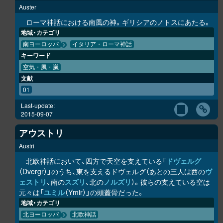
Auster
ローマ神話における南風の神。ギリシアのノトスにあたる。
地域・カテゴリ
南ヨーロッパ
イタリア・ローマ神話
キーワード
空気・風・嵐
文献
01
Last-update:
2015-09-07
アウストリ
Austri
北欧神話において、四方で天空を支えている「
ドヴェルグ
（Dvergr）」のうち、東を支えるドヴェルグ（あとの三人は西の
ヴ
ェストリ
、南の
スズリ
、北の
ノルズリ
）。彼らの支えている空は
元々は「
ユミル
（Ymir）」の頭蓋骨だった。
地域・カテゴリ
北ヨーロッパ
北欧神話