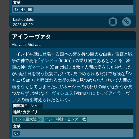
文献
43
47
66
Last-update:
2026-02-22
アイラーヴァタ
Airavata, Airāvata
インド神話に登場する四本の牙を持つ巨大な白象。雷霆と戦
争の神である「
インドラ
（Indra）」の乗り物であるとされる。象
頭の神「
ガネーシャ
（Ganeśa）」は元々人間の姿をした神だった
が、誕生日を祝う祝宴において、見つめられるだけで危険な「シ
ャニ（Śani）」と呼ばれる土星の神に見つめられたせいで人間の
頭をなくしてしまった。ガネーシャの代わりの頭がなかなか見
つからず、やむなく「
ヴィシュヌ
（Visnu）」によってアイラーヴ
ァタの頭を与えられたという。
関連項目
シャニ
地域・カテゴリ
インド亜大陸
インド神話・ヒンズー教
文献
07