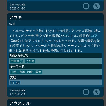
Last-update:
2026-01-20
アウキ
Auki
ペルーのケチュア族における山の精霊。アンデス高地に棲ん
でおり、ビクーナ（ラクダ科の動物）やコンドル、精霊猫「
コア
（Coor）」らはアウキのしもべであるとされる。人間の病気を治
す精霊でもあり、ブルーホと呼ばれるシャーマンによって呼び
出され治療法を指示する他、予言の手助けもする。
地域・カテゴリ
中南米
その他
キーワード
山岳・高地
治癒・医療
文献
11
42
Last-update:
2015-11-09
アウステル