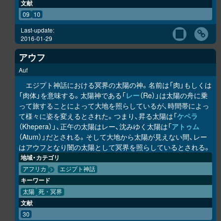
文献
09
10
Last-update:
2016-01-29
アウフ
Auf
エジプト神話における冥界の太陽の神。名前は「肉」もしくは
「肉体」を意味する。太陽神である「
レー
（Re）」は太陽の舟に乗
って旅することによって大地を照らしているが、時間帯によっ
て様々に姿を変えるとされた。つまり、昇る太陽は「
ケペラ
（Khepera）」、正午の太陽はレー、沈みゆく太陽は「
アトゥム
（Atum）」だとされる。そして大地から太陽が見えない間、レー
はアウフとなり闇の太陽として冥界を照らしているとされる。
地域・カテゴリ
アフリカ
エジプト神話
キーワード
太陽
死・冥界
文献
30