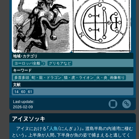
地域・カテゴリ
ヨーロッパ全般
グリモアなど
キーワード
多首多頭
蛇・龍・ドラゴン
猫・虎・ライオン
火・炎
画像有り
文献
14
60
61
Last-update:
2026-02-09
アイヌソッキ
アイヌにおける「
人魚
（にんぎょ）」。渡島半島の内浦湾に棲む
という。上半身が人間、下半身が魚の姿で捕まえると逃してく