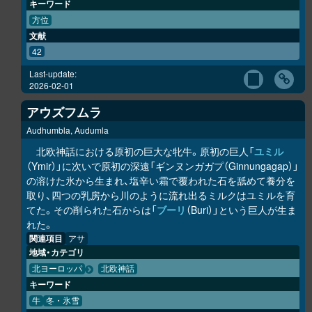
キーワード
方位
文献
42
Last-update:
2026-02-01
アウズフムラ
Audhumbla, Audumla
北欧神話における原初の巨大な牝牛。原初の巨人「
ユミル
（Ymir）」に次いで原初の深遠「ギンヌンガガプ（Ginnungagap）」
の溶けた氷から生まれ、塩辛い霜で覆われた石を舐めて養分を
取り、四つの乳房から川のように流れ出るミルクはユミルを育
てた。その削られた石からは「
ブーリ
（Buri）」という巨人が生ま
れた。
関連項目
アサ
地域・カテゴリ
北ヨーロッパ
北欧神話
キーワード
牛
冬・氷雪