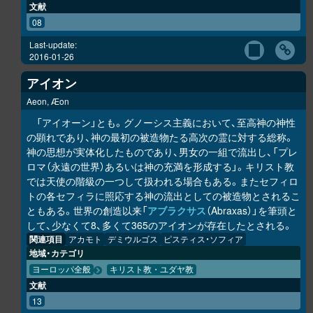
文献
08
Last-update:
2016-01-26
アイオン
Aeon, Æon
「アイオーン」とも。グノーシス主義において、至高神の神性
の顕れであり、神の最初の被造物たる高次の霊に対する総称。
神の思想が実体化したものであり、男女の一組で流出し、「プレ
ロマ（永遠の世界）あるいは神の充満を形成する」。キリスト教
では天使の階級の一つして扱われる場合もある。またセフィロ
トの各セフィラに照応する神の流出としての被造物とされるこ
ともある。世界の創造以来「
アブラクサス
（Abraxas）」を筆頭と
して、少なくて8、多くて365のアイオンが存在したとされる。
関連項目
アカモト
デミウルゴス
ピスティス・ソフィア
地域・カテゴリ
ヨーロッパ全般
キリスト教・ユダヤ教
文献
13