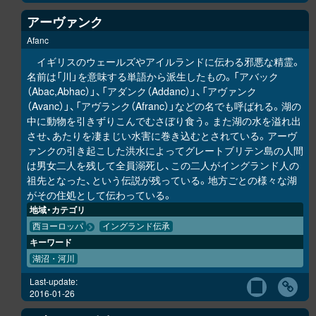
アーヴァンク
Afanc
イギリスのウェールズやアイルランドに伝わる邪悪な精霊。
名前は「川」を意味する単語から派生したもの。「アバック
（Abac,Abhac）」、「アダンク（Addanc）」、「アヴァンク
（Avanc）」、「アヴランク（Afranc）」などの名でも呼ばれる。湖の
中に動物を引きずりこんでむさぼり食う。また湖の水を溢れ出
させ、あたりを凄まじい水害に巻き込むとされている。アーヴ
ァンクの引き起こした洪水によってグレートブリテン島の人間
は男女二人を残して全員溺死し、この二人がイングランド人の
祖先となった、という伝説が残っている。地方ごとの様々な湖
がその住処として伝わっている。
地域・カテゴリ
西ヨーロッパ
イングランド伝承
キーワード
湖沼・河川
Last-update:
2016-01-26