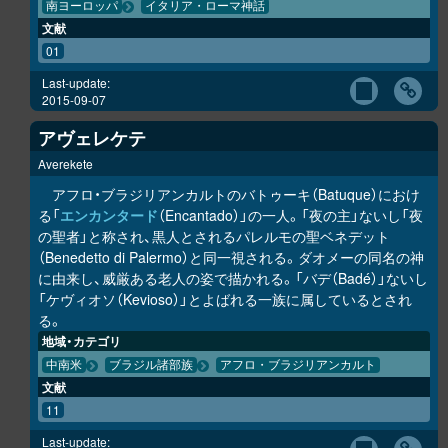
南ヨーロッパ
イタリア・ローマ神話
文献
01
Last-update:
2015-09-07
アヴェレケテ
Averekete
アフロ・ブラジリアンカルトのバトゥーキ（Batuque）におけ
る「
エンカンタード
（Encantado）」の一人。「夜の主」ないし「夜
の聖者」と称され、黒人とされるパレルモの聖ベネデット
（Benedetto di Palermo）と同一視される。ダオメーの同名の神
に由来し、威厳ある老人の姿で描かれる。「バデ（Badé）」ないし
「ケヴィオソ（Kevioso）」とよばれる一族に属しているとされ
る。
地域・カテゴリ
中南米
ブラジル諸部族
アフロ・ブラジリアンカルト
文献
11
Last-update: