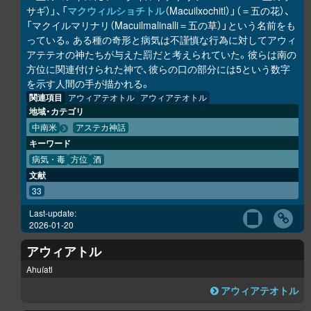
サギ）」、「
マクウィルショチトル
（Macuilxochitl）」（＝五の花）、
「マクイルマリナリ（Macuilmalinalli＝五の草）」という名前をも
っている。ある種の奇形と病気は不謹慎な行為に対してアウィ
アテテオの神たちが与えた罰だと考えられていた。彼らは南の
方位に関連付けられた神で、彼らの口の部分には5という数字
を示す人間の手が描かれる。
関連項目
アウィアテオトル
アウィアテオトル
地域・カテゴリ
中南米
アステカ神話
キーワード
病気・毒
方位
酒
文献
33
Last-update:
2026-01-20
アウィアトル
Ahuíatl
アウィアテオトル