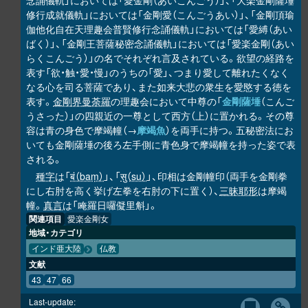
念誦儀軌」においては「愛金剛（あいこんごう）」、「大楽金剛薩埵
修行成就儀軌」においては「金剛愛（こんごうあい）」、「金剛頂瑜
伽他化自在天理趣会普賢修行念誦儀軌」においては「愛縛（あい
ばく）」、「金剛王菩薩秘密念誦儀軌」においては「愛楽金剛（あい
らくこんごう）」の名でそれぞれ言及されている。欲望の経路を
表す「欲・触・愛・慢」のうちの「愛」、つまり愛して離れたくなく
なる心を司る菩薩であり、また如来大悲の衆生を愛愍する徳を
表す。
金剛界曼荼羅
の理趣会において中尊の「
金剛薩埵
（こんご
うさった）」の四親近の一尊として西方（上）に置かれる。その尊
容は青の身色で摩竭幢（→
摩竭魚
）を両手に持つ。五秘密法にお
いても金剛薩埵の後ろ左手側に青色身で摩竭幢を持った姿で表
される。
種字
は「
बं（baṃ）
」、「
सु（su）
」、印相は金剛幢印（両手を金剛拳
にし右肘を高く挙げ左拳を右肘の下に置く）、
三昧耶形
は摩竭
幢。
真言
は「唵羅日囉儗里斛」。
関連項目
愛楽金剛女
地域・カテゴリ
インド亜大陸
仏教
文献
43
47
66
Last-update: