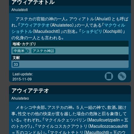
アウィアテオトル
Ahuiatéotl
アステカの官能の神の一人。アウィアトル（Ahuíatl）とも呼ば
れ、「
アウィアテテオ
（Ahuiateteo）」の一人である「
マクウィル
ショチトル
（Macuilxochitl）」の別名。「
ショチピリ
（Xochipilli）」
の化身の一人とも言われる。
地域・カテゴリ
中南米
アステカ神話
文献
33
Last-update:
2015-11-09
アウィアテテオ
Ahuiateteo
メキシコ中央部、アステカの神。５人一組の神で、飲酒、賭け
事、性交その他の快楽が度を越した場合の危険と罰を象徴して
いる。それぞれ、「マクイルクェツパリン（Macuilcuetzpalin＝五
のトカゲ）」、「マクイルコスカクアウトリ（Macuilcozcacuauhtli
＝五のコンドル）」、「マクイルトチトリ（Macuiltochtli＝五のウ