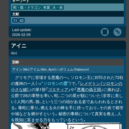
キーワード
蛇・龍・ドラゴン
有翼
火・炎
文献
11
42
Last-update:
2026-02-09
アイニ
Aini
別称
アイン
アイム
ハボリュム
（Ain）
（Aim, Aym）
（Haborym）
グリモアに登場する悪魔の一。ソロモン王に封印された72柱
の魔神の一人（→
"ソロモンの霊"
）で、「
レメゲトン（ソロモンの
小さな鍵）
」の第1部「
ゴエティア
」や「
悪魔の偽王国
」に拠れば、
公爵で26の軍勢を率い、蛇、二つの星が額についた（非常に美し
い）人間の男、猫、という三つの頭がある姿であらわれるとされ
る。毒蛇に乗り、燃える火の棒を手に持っており、その炎で都市
や城などを燃やすという。秘密の事柄について真実を教え、人
を既知に富ませる力をもっているという。