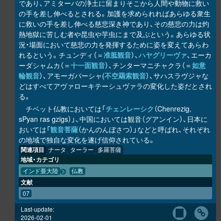
であり、アミターバの浄土に留まりそこから人間や動物に救い
の手を差し伸べるとされる。加護を求められればあらゆる衆生
に救いの手を差し伸べる慈悲深き神であり、その慈悲の力は灼
熱地獄に苦しむ者や昆虫や芋虫にまで及ぶという。あらゆる状
況・場面において慈悲の力を発揮するために姿を変えてあらわ
れるという。チュンディ（＝
准胝観音
）、
ハヤグリーヴァ
、エーカ
ーダシャムカ（＝
十一面観音
）、チンターマニチャクラ（＝
如意
輪観音
）、アモーガパーシャ(
不空羂索観音
）、サハスラヴジャな
どはすべてアヴァローキテーシュヴァラの変化した姿だとされ
る。
チベット仏教においては「
チェンレーシク
（Chenrezig,
sPyan ras gzigs）」、中国においては観音（グアンイン）、日本に
おいては「
観音菩薩
（かんのんぼさつ）」などと呼ばれ、それぞれ
の地域で独自な変化を遂げ信仰されている。
関連項目
ナータ
ターラー
多羅菩薩
地域・カテゴリ
インド亜大陸
仏教
文献
07
Last-update:
2026-02-01