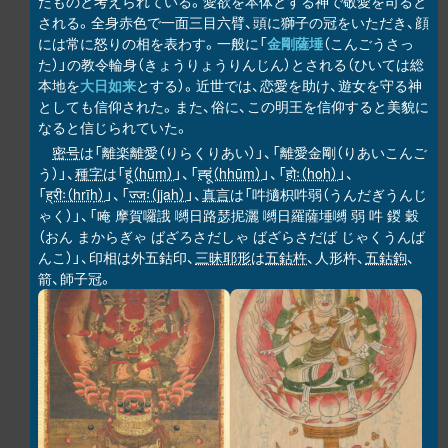
たものと考えられている。愛欲を本体とする神で敬愛を司ると
される。全身赤色で一面三目六臂、頭に獅子の冠をいただき、顔
には常に怒りの相を表わす。一般に「
金剛薩埵
（こんごうさっ
た）」の教令輪身（きょうりょうりんじん）とされる（ひいては総
本地を
大日如来
とする）。近世では、恋愛を助け、遊女を守る神
としても信仰された。また、俗に、この明王を信仰すると美貌に
なると信じられていた。
密号
は「離楽離愛（りらくりあい）」、「離愛金剛（りあいこんご
う）」、
種字
は「
हूं（hūṃ）
」、「
ह्हूं（hhūṃ）
」、「
होः（hoḥ）
」、
「
ह्रीः（hrīḥ）
」、「
ज्जः（jjaḥ）
」、
真言
は「吽擿枳吽弱（うんだぎうんじ
ゃく）」、「唵 摩賀囉誐 嚩日路瑟抳灑 嚩日羅薩埵嚩 弱 吽 鍐 穀
（おん まからぎゃ ばざろさだしゃ ばざらさだば じゃくうんば
んこ）」、印相は外五鈷印、
三昧耶形
は
五鈷杵
、人形杵、
五鈷鉤
、
箭、師子冠。