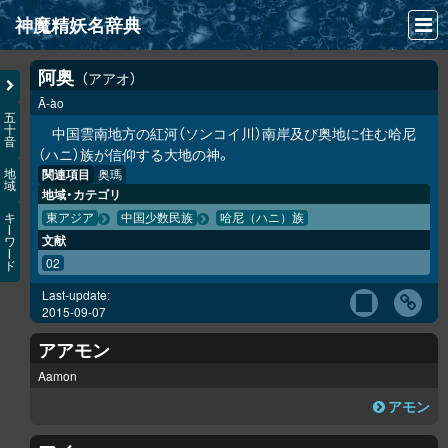
神魔精妖名辞典
NEWS
阿奥
アアオ
Ā-ào
INFO
五
十
中国雲南地方の紅河（ソンコイ川）南岸及び奥地に住む哈尼
音
文献
（ハニ）族が信仰する大地の神。
関連項目
奥瑪
地
域
検索
地域・カテゴリ
キ
東アジア
中国少数民族
哈尼（ハニ）族
凖項目
ー
文献
ワ
ー
02
ド
画像資料便覧
Last-update:
LINK
2015-09-07
アアモン
Aamon
アモン