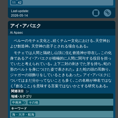
11
42
Last-update:
2026-05-14
アイ・アパエク
Ai Apaec
ペルーのモチェ文化と、続くチムー文化における、天空神お
よび創造神。天空神の息子とされる場合もある。
モチェでは人間と隔絶し山頂に住む創造神が存在し、この化
身であるアイ・アパエクが積極的に人間に関与する役目を担っ
ていたと考えられている。上下二対の剥きでた牙を持ち、蛇の
形のベルトを身につけた姿で表された。また蛇の頭の耳飾り、
ジャガーの頭飾りをしているときもあった。アイ・アパエクに
ついてはまだ分かってないことも多く、この名称が神名ではな
く「創ること」を意味する言葉ではないかとする研究もある。
関連項目
シ
地域・カテゴリ
中南米
その他
キーワード
海・大洋・航海