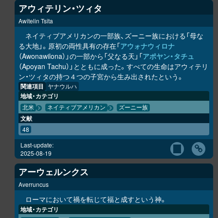
アウィテリン・ツィタ
Awitelin Tsita
ネイティブアメリカンの一部族、ズーニー族における「母な
る大地」。原初の両性具有の存在「
アウォナウィロナ
（Awonawilona）」の一部から「父なる天」「
アポヤン・タチュ
（Apoyan Tachu）」とともに成った。すべての生命はアウィテリ
ン・ツィタの持つ４つの子宮から生み出されたという。
関連項目
ヤナウルハ
地域・カテゴリ
北米
ネイティブアメリカン
ズーニー族
文献
48
Last-update:
2025-08-19
アーウェルンクス
Averruncus
ローマにおいて禍を転じて福と成すという神。
地域・カテゴリ