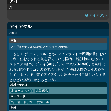
アイ
Äi
アイアタル
アイアタル
Aiatar
別称
アイ
アヤタル
アヤッタラ
（Äi）
（Ajatar）
（Ajattara）
もしくは「アジャタル」とも。フィンランドの民間伝承におい
て森に住むとされる蛇を育てている怪物。上記別称のほか、エ
ストニア南部では「アイ（Äi）」、「アイヤタル（Äijätär）」とも呼ば
れる。蛇やドラゴンの姿で現れるが、普段は人間の女性の姿を
しているされる。森でアイアタルに出会ったり目撃したりする
とひどい病気にかかるという。
地域・カテゴリ
北ヨーロッパ
北欧伝承
キーワード
蛇・龍・ドラゴン
病気・毒
文献