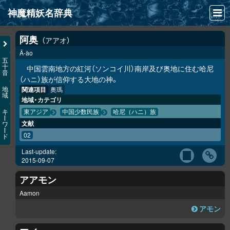
神魔精妖名辞典
NEWS
阿奥
アアオ
Ā-ào
INFO
五
十
中国雲南地方の紅河（ソンコイ川）南岸及び奥地に住む哈尼
音
文献
（ハニ）族が信仰する大地の神。
関連項目
奥瑪
地
域
検索
地域・カテゴリ
キ
東アジア
中国少数民族
哈尼（ハニ）族
凖項目
ー
文献
ワ
ー
02
ド
画像資料便覧
Last-update:
LINK
2015-09-07
アアモン
Aamon
アモン