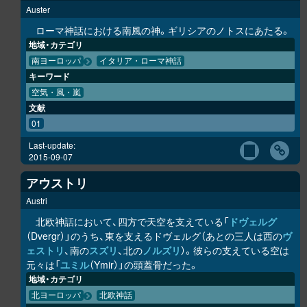
Auster
ローマ神話における南風の神。ギリシアのノトスにあたる。
地域・カテゴリ
南ヨーロッパ
イタリア・ローマ神話
キーワード
空気・風・嵐
文献
01
Last-update:
2015-09-07
アウストリ
Austri
北欧神話において、四方で天空を支えている「
ドヴェルグ
（Dvergr）」のうち、東を支えるドヴェルグ（あとの三人は西の
ヴ
ェストリ
、南の
スズリ
、北の
ノルズリ
）。彼らの支えている空は
元々は「
ユミル
（Ymir）」の頭蓋骨だった。
地域・カテゴリ
北ヨーロッパ
北欧神話