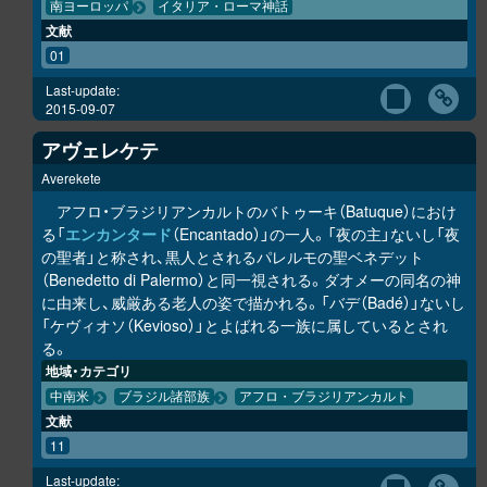
南ヨーロッパ
イタリア・ローマ神話
文献
01
Last-update:
2015-09-07
アヴェレケテ
Averekete
アフロ・ブラジリアンカルトのバトゥーキ（Batuque）におけ
る「
エンカンタード
（Encantado）」の一人。「夜の主」ないし「夜
の聖者」と称され、黒人とされるパレルモの聖ベネデット
（Benedetto di Palermo）と同一視される。ダオメーの同名の神
に由来し、威厳ある老人の姿で描かれる。「バデ（Badé）」ないし
「ケヴィオソ（Kevioso）」とよばれる一族に属しているとされ
る。
地域・カテゴリ
中南米
ブラジル諸部族
アフロ・ブラジリアンカルト
文献
11
Last-update: