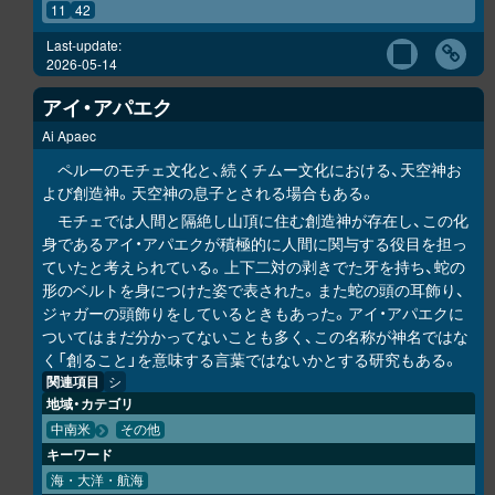
11
42
Last-update:
2026-05-14
アイ・アパエク
Ai Apaec
ペルーのモチェ文化と、続くチムー文化における、天空神お
よび創造神。天空神の息子とされる場合もある。
モチェでは人間と隔絶し山頂に住む創造神が存在し、この化
身であるアイ・アパエクが積極的に人間に関与する役目を担っ
ていたと考えられている。上下二対の剥きでた牙を持ち、蛇の
形のベルトを身につけた姿で表された。また蛇の頭の耳飾り、
ジャガーの頭飾りをしているときもあった。アイ・アパエクに
ついてはまだ分かってないことも多く、この名称が神名ではな
く「創ること」を意味する言葉ではないかとする研究もある。
関連項目
シ
地域・カテゴリ
中南米
その他
キーワード
海・大洋・航海