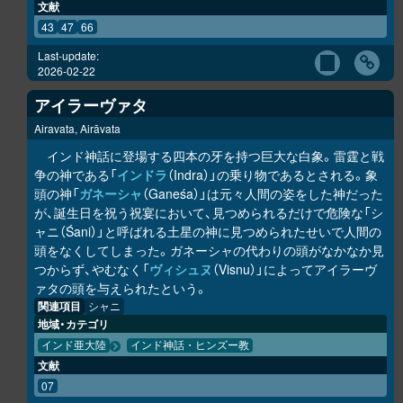
文献
43
47
66
Last-update:
2026-02-22
アイラーヴァタ
Airavata, Airāvata
インド神話に登場する四本の牙を持つ巨大な白象。雷霆と戦
争の神である「
インドラ
（Indra）」の乗り物であるとされる。象
頭の神「
ガネーシャ
（Ganeśa）」は元々人間の姿をした神だった
が、誕生日を祝う祝宴において、見つめられるだけで危険な「シ
ャニ（Śani）」と呼ばれる土星の神に見つめられたせいで人間の
頭をなくしてしまった。ガネーシャの代わりの頭がなかなか見
つからず、やむなく「
ヴィシュヌ
（Visnu）」によってアイラーヴ
ァタの頭を与えられたという。
関連項目
シャニ
地域・カテゴリ
インド亜大陸
インド神話・ヒンズー教
文献
07