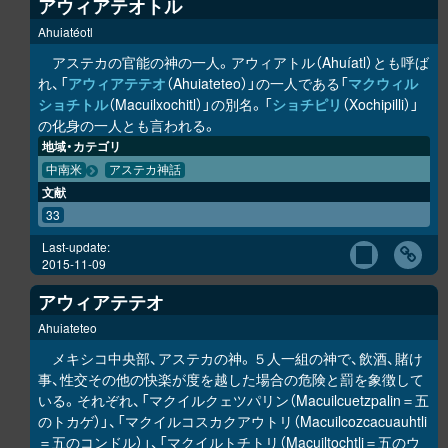
アウィアテオトル
Ahuiatéotl
アステカの官能の神の一人。アウィアトル（Ahuíatl）とも呼ば
れ、「
アウィアテテオ
（Ahuiateteo）」の一人である「
マクウィル
ショチトル
（Macuilxochitl）」の別名。「
ショチピリ
（Xochipilli）」
の化身の一人とも言われる。
地域・カテゴリ
中南米
アステカ神話
文献
33
Last-update:
2015-11-09
アウィアテテオ
Ahuiateteo
メキシコ中央部、アステカの神。５人一組の神で、飲酒、賭け
事、性交その他の快楽が度を越した場合の危険と罰を象徴して
いる。それぞれ、「マクイルクェツパリン（Macuilcuetzpalin＝五
のトカゲ）」、「マクイルコスカクアウトリ（Macuilcozcacuauhtli
＝五のコンドル）」、「マクイルトチトリ（Macuiltochtli＝五のウ