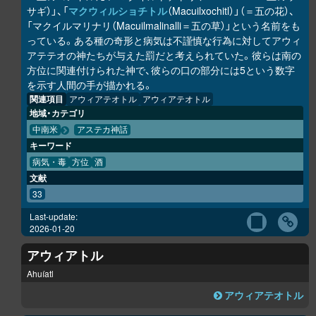
サギ）」、「
マクウィルショチトル
（Macuilxochitl）」（＝五の花）、
「マクイルマリナリ（Macuilmalinalli＝五の草）」という名前をも
っている。ある種の奇形と病気は不謹慎な行為に対してアウィ
アテテオの神たちが与えた罰だと考えられていた。彼らは南の
方位に関連付けられた神で、彼らの口の部分には5という数字
を示す人間の手が描かれる。
関連項目
アウィアテオトル
アウィアテオトル
地域・カテゴリ
中南米
アステカ神話
キーワード
病気・毒
方位
酒
文献
33
Last-update:
2026-01-20
アウィアトル
Ahuíatl
アウィアテオトル