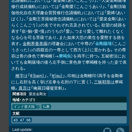
念誦儀軌」においては「愛金剛（あいこんごう）」、「大楽金剛薩埵
修行成就儀軌」においては「金剛愛（こんごうあい）」、「金剛頂瑜
伽他化自在天理趣会普賢修行念誦儀軌」においては「愛縛（あい
ばく）」、「金剛王菩薩秘密念誦儀軌」においては「愛楽金剛（あい
らくこんごう）」の名でそれぞれ言及されている。欲望の経路を
表す「欲・触・愛・慢」のうちの「愛」、つまり愛して離れたくなく
なる心を司る菩薩であり、また如来大悲の衆生を愛愍する徳を
表す。
金剛界曼荼羅
の理趣会において中尊の「
金剛薩埵
（こんご
うさった）」の四親近の一尊として西方（上）に置かれる。その尊
容は青の身色で摩竭幢（→
摩竭魚
）を両手に持つ。五秘密法にお
いても金剛薩埵の後ろ左手側に青色身で摩竭幢を持った姿で表
される。
種字
は「
बं（baṃ）
」、「
सु（su）
」、印相は金剛幢印（両手を金剛拳
にし右肘を高く挙げ左拳を右肘の下に置く）、
三昧耶形
は摩竭
幢。
真言
は「唵羅日囉儗里斛」。
関連項目
愛楽金剛女
地域・カテゴリ
インド亜大陸
仏教
文献
43
47
66
Last-update: