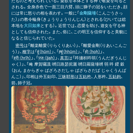
たものと考えられている。愛欲を本体とする神で敬愛を司ると
される。全身赤色で一面三目六臂、頭に獅子の冠をいただき、顔
には常に怒りの相を表わす。一般に「
金剛薩埵
（こんごうさっ
た）」の教令輪身（きょうりょうりんじん）とされる（ひいては総
本地を
大日如来
とする）。近世では、恋愛を助け、遊女を守る神
としても信仰された。また、俗に、この明王を信仰すると美貌に
なると信じられていた。
密号
は「離楽離愛（りらくりあい）」、「離愛金剛（りあいこんご
う）」、
種字
は「
हूं（hūṃ）
」、「
ह्हूं（hhūṃ）
」、「
होः（hoḥ）
」、
「
ह्रीः（hrīḥ）
」、「
ज्जः（jjaḥ）
」、
真言
は「吽擿枳吽弱（うんだぎうんじ
ゃく）」、「唵 摩賀囉誐 嚩日路瑟抳灑 嚩日羅薩埵嚩 弱 吽 鍐 穀
（おん まからぎゃ ばざろさだしゃ ばざらさだば じゃくうんば
んこ）」、印相は外五鈷印、
三昧耶形
は
五鈷杵
、人形杵、
五鈷鉤
、
箭、師子冠。