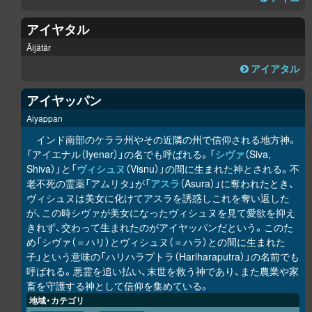
アイヤタル
Äijätär
アイアタル
アイヤッパン
Aiyappan
インド南部のケララ州やその近隣の州で信仰される地方神。
「アイエナル（Iyenar）」の名でも呼ばれる。「
シヴァ
（Siva,
Shiva）」と「
ヴィシュヌ
（Visnu）」の間に生まれた神とされる。不
老不死の霊薬「アムリタ」が「
アスラ
（Asura）」に奪われたとき、
ヴィシュヌは美女に化けてアスラを誘惑しこれを奪い返した
が、この時シヴァが美女になったヴィシュヌを見て愛欲を抑え
きれず、交わって生まれたのがアイヤッパンだという。このた
め「シヴァ（＝ハリ）とヴィシュヌ（＝ハラ）との間に生まれた
子」という意味の「ハリハラプトラ（Hariharaputra）」の名前でも
呼ばれる。悪霊を追い払い、末世を救う神であり、また農業や家
畜を守護する神として信仰を集めている。
地域・カテゴリ