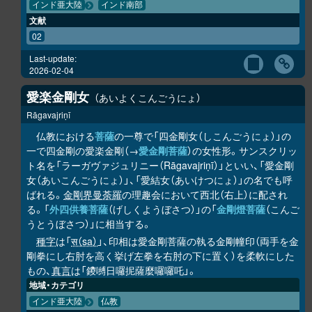
インド亜大陸
インド南部
文献
02
Last-update:
2026-02-04
愛楽金剛女
あいよくこんごうにょ
Rāgavajriṇī
仏教における
菩薩
の一尊で「四金剛女（しこんごうにょ）」の
一で四金剛の愛楽金剛（→
愛金剛菩薩
）の女性形。サンスクリッ
ト名を「ラーガヴァジュリニー（Rāgavajriṇī）」といい、「愛金剛
女（あいこんごうにょ）」、「愛結女（あいけつにょ）」の名でも呼
ばれる。
金剛界曼荼羅
の理趣会において西北（右上）に配され
る。「
外四供養菩薩
（げしくようぼさつ）」の「
金剛燈菩薩
（こんご
うとうぼさつ）」に相当する。
種字
は「
स（sa）
」、印相は愛金剛菩薩の執る金剛幢印（両手を金
剛拳にし右肘を高く挙げ左拳を右肘の下に置く）を柔軟にした
もの、
真言
は「鑁嚩日囉抳薩麼囉囉吒」。
地域・カテゴリ
インド亜大陸
仏教