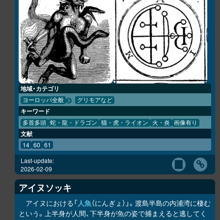
地域・カテゴリ
ヨーロッパ全般
グリモアなど
キーワード
多首多頭
蛇・龍・ドラゴン
猫・虎・ライオン
火・炎
画像有り
文献
14
60
61
Last-update:
2026-02-09
アイヌソッキ
アイヌにおける「
人魚
（にんぎょ）」。渡島半島の内浦湾に棲む
という。上半身が人間、下半身が魚の姿で捕まえると逃してく