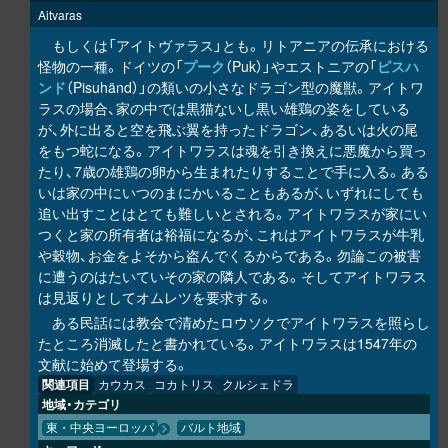
Aitvaras
もしくは「アイトヴァラス」とも。リトアニアの伝承における
怪物の一種。ドイツの「
プーク
（Puk）」やエストニアの「
ピスハ
ンド
（Pisuhänd）」の類いの小さなドラゴン型の魔獣。アイトワ
ラスの場合、家の中では黒猫ないし黒い雄鶏の姿をしている
が、外に出ると空を飛ぶ翼を持ったドラゴン、あるいは火の尾
をもつ蛇になる。アイトワラスは魂を引き換えに悪魔から買っ
たり、7歳の雄鶏の卵から生まれたりすることで手に入る。ある
いは家の中にいつのまにかいることもあるが、いずれにしても
追い出すことはとても難しいとされる。アイトワラスが家にい
つくと家の所有者は裕福になるが、これはアイトワラスが牛乳
や穀物、お金をよそから盗んでくるからである。勿論この被害
に遭うのはたいていその家の隣人である。そしてアイトワラス
は見返りとしてオムレツを要求する。
ある民話には教会で清めたロウソクでアイトワラスを照らし
たところ消滅したと書かれている。アイトワラスは1547年の
文献に始めて登場する。
関連項目
カウカス
コカトリス
クルシェドラ
地域・カテゴリ
東・中央ヨーロッパ
バルト地域