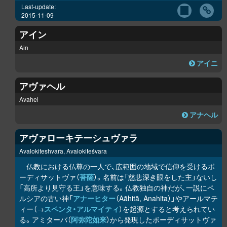
Last-update:
2015-11-09
アイン
Ain
アイニ
アヴァヘル
Avahel
アナヘル
アヴァローキテーシュヴァラ
Avalokiteshvara, Avalokiteśvara
仏教における仏尊の一人で、広範囲の地域で信仰を受けるボ
ーディサットヴァ（
菩薩
）。名前は「慈悲深き眼をした主」ないし
「高所より見守る王」を意味する。仏教独自の神だが、一説にペ
ルシアの古い神「
アナーヒター
（Aāhitā, Anahita）」やアールマテ
ィー（→
スペンタ・アルマイティ
）を起源とすると考えられてい
る。アミターバ（
阿弥陀如来
）から発現したボーディサットヴァ