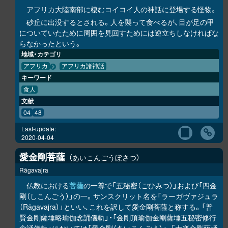
アフリカ大陸南部に棲むコイコイ人の神話に登場する怪物。
砂丘に出没するとされる。人を襲って食べるが、目が足の甲
についていたために周囲を見回すためには逆立ちしなければな
らなかったという。
地域・カテゴリ
アフリカ
アフリカ諸神話
キーワード
食人
文献
04
48
Last-update:
2020-04-04
愛金剛菩薩
あいこんごうぼさつ
Rāgavajra
仏教における
菩薩
の一尊で「五秘密（ごひみつ）」および「四金
剛（しこんごう）」の一。サンスクリット名を「ラーガヴァジュラ
（Rāgavajra）」といい、これを訳して愛金剛菩薩と称する。「普
賢金剛薩埵略瑜伽念誦儀軌」・「金剛頂瑜伽金剛薩埵五秘密修行