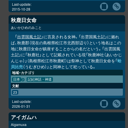
Last-update:
2015-10-28
秋鹿日女命
あいかひめのみこと
「
出雲国風土記
」に言及される女神。「出雲国風土記」に拠れ
ば、秋鹿郡（現在の島根県松江市北西部辺り）という地名はこの
地に秋鹿日女命が鎮座することからの名だという。「出雲国風
土記」に「秋鹿社」として記載されている現「秋鹿神社（あいかじ
んじゃ）」（島根県松江市秋鹿町）は祭神として秋鹿日女命を「
蛤
貝比売
（うむぎひめ）」と同神として祀っている。
地域・カテゴリ
日本
記紀神話・神道
文献
23
Last-update:
2026-01-31
アイガムハ
Aigamuxa