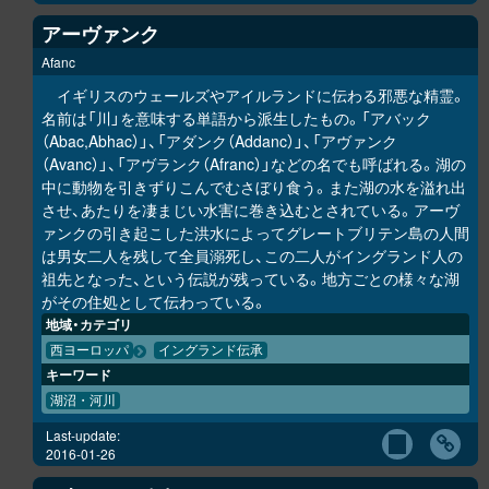
アーヴァンク
Afanc
イギリスのウェールズやアイルランドに伝わる邪悪な精霊。
名前は「川」を意味する単語から派生したもの。「アバック
（Abac,Abhac）」、「アダンク（Addanc）」、「アヴァンク
（Avanc）」、「アヴランク（Afranc）」などの名でも呼ばれる。湖の
中に動物を引きずりこんでむさぼり食う。また湖の水を溢れ出
させ、あたりを凄まじい水害に巻き込むとされている。アーヴ
ァンクの引き起こした洪水によってグレートブリテン島の人間
は男女二人を残して全員溺死し、この二人がイングランド人の
祖先となった、という伝説が残っている。地方ごとの様々な湖
がその住処として伝わっている。
地域・カテゴリ
西ヨーロッパ
イングランド伝承
キーワード
湖沼・河川
Last-update:
2016-01-26