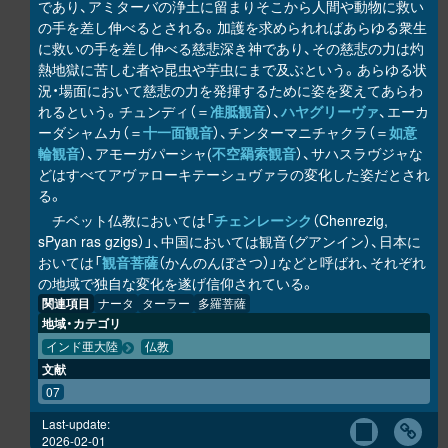
であり、アミターバの浄土に留まりそこから人間や動物に救い
の手を差し伸べるとされる。加護を求められればあらゆる衆生
に救いの手を差し伸べる慈悲深き神であり、その慈悲の力は灼
熱地獄に苦しむ者や昆虫や芋虫にまで及ぶという。あらゆる状
況・場面において慈悲の力を発揮するために姿を変えてあらわ
れるという。チュンディ（＝
准胝観音
）、
ハヤグリーヴァ
、エーカ
ーダシャムカ（＝
十一面観音
）、チンターマニチャクラ（＝
如意
輪観音
）、アモーガパーシャ(
不空羂索観音
）、サハスラヴジャな
どはすべてアヴァローキテーシュヴァラの変化した姿だとされ
る。
チベット仏教においては「
チェンレーシク
（Chenrezig,
sPyan ras gzigs）」、中国においては観音（グアンイン）、日本に
おいては「
観音菩薩
（かんのんぼさつ）」などと呼ばれ、それぞれ
の地域で独自な変化を遂げ信仰されている。
関連項目
ナータ
ターラー
多羅菩薩
地域・カテゴリ
インド亜大陸
仏教
文献
07
Last-update:
2026-02-01