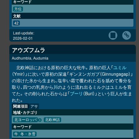
キーワード
方位
文献
42
Last-update:
2026-02-01
アウズフムラ
Audhumbla, Audumla
北欧神話における原初の巨大な牝牛。原初の巨人「
ユミル
（Ymir）」に次いで原初の深遠「ギンヌンガガプ（Ginnungagap）」
の溶けた氷から生まれ、塩辛い霜で覆われた石を舐めて養分を
取り、四つの乳房から川のように流れ出るミルクはユミルを育
てた。その削られた石からは「
ブーリ
（Buri）」という巨人が生ま
れた。
関連項目
アサ
地域・カテゴリ
北ヨーロッパ
北欧神話
キーワード
牛
冬・氷雪