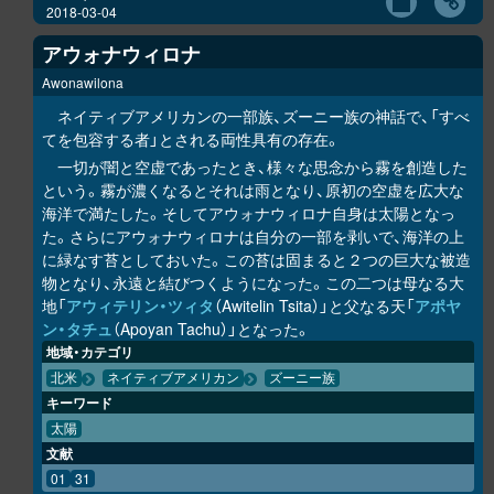
2018-03-04
アウォナウィロナ
Awonawilona
ネイティブアメリカンの一部族、ズーニー族の神話で、「すべ
てを包容する者」とされる両性具有の存在。
一切が闇と空虚であったとき、様々な思念から霧を創造した
という。霧が濃くなるとそれは雨となり、原初の空虚を広大な
海洋で満たした。そしてアウォナウィロナ自身は太陽となっ
た。さらにアウォナウィロナは自分の一部を剥いで、海洋の上
に緑なす苔としておいた。この苔は固まると２つの巨大な被造
物となり、永遠と結びつくようになった。この二つは母なる大
地「
アウィテリン・ツィタ
（Awitelin Tsita）」と父なる天「
アポヤ
ン・タチュ
（Apoyan Tachu）」となった。
地域・カテゴリ
北米
ネイティブアメリカン
ズーニー族
キーワード
太陽
文献
01
31