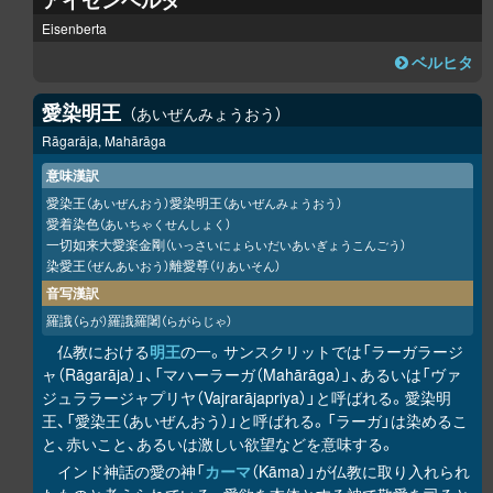
アイゼンベルタ
Eisenberta
ベルヒタ
愛染明王
あいぜんみょうおう
Rāgarāja, Mahārāga
意味漢訳
愛染王
愛染明王
（あいぜんおう）
（あいぜんみょうおう）
愛着染色
（あいちゃくせんしょく）
一切如来大愛楽金剛
（いっさいにょらいだいあいぎょうこんごう）
染愛王
離愛尊
（ぜんあいおう）
（りあいそん）
音写漢訳
羅誐
羅誐羅闍
（らが）
（らがらじゃ）
仏教における
明王
の一。サンスクリットでは「ラーガラージ
ャ（Rāgarāja）」、「マハーラーガ（Mahārāga）」、あるいは「ヴァ
ジュララージャプリヤ（Vajrarājapriya）」と呼ばれる。愛染明
王、「愛染王（あいぜんおう）」と呼ばれる。「ラーガ」は染めるこ
と、赤いこと、あるいは激しい欲望などを意味する。
インド神話の愛の神「
カーマ
（Kāma）」が仏教に取り入れられ