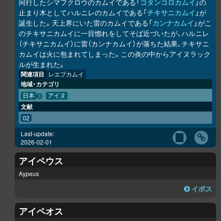
同行したシマフクロウのカムイである「
コタンコ
ロ
カムイ
」の
止まり木としてハルニレのカムイである「
チキサニカムイ
」が
誕生した。天上界にいた雷のカムイである「
カンナカムイ
」がこ
のチキサニカムイに一目惚れをしてそば近づいたが、ハルニレ
（チキサニカムイ）に雷（カンナカムイ）が落ちた結果、チキサニ
カムイは火に包まれてしまった。この炎の中からアイヌラック
ル
が生まれた。
関連項目
レエプカムイ
地域・カテゴリ
日本
アイヌ
文献
02
Last-update:
2026-02-01
アイペウス
Aypeus
イポス
アイペオス