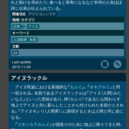
れと助けを求めたり、食べると長寿になるなど本州の人魚ほぼ
同じ伝承が伝えられている。
関連項目
アヅイコシンプク
地域・カテゴリ
日本
アイヌ
キーワード
人頭獣身
魚類
文献
24
Last-update:
2015-11-09
アイヌラック
ル
アイヌ民族における英雄的な「
カムイ
」。「
オキク
ル
ミ
」と同
一視される。名前であるアイヌラック
ル
は「アイヌ（人間）みた
いな人」といった意味があり、神（カムイ）であるにも関わらず
地上でアイヌと共に暮らしたことから付けられた名前だとされ
る。「アイヌモシ
リ
（人間界）」に顕現するときは人間と同じ姿に
なる。
「
コタンカ
ラ
カムイ
」が国造りのために地上に降りてきた時、