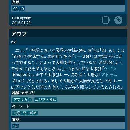
文献
09
10
Last-update:
2016-01-29
アウフ
Auf
エジプト神話における冥界の太陽の神。名前は「肉」もしくは
「肉体」を意味する。太陽神である「
レー
（Re）」は太陽の舟に乗
って旅することによって大地を照らしているが、時間帯によっ
て様々に姿を変えるとされた。つまり、昇る太陽は「
ケペラ
（Khepera）」、正午の太陽はレー、沈みゆく太陽は「
アトゥム
（Atum）」だとされる。そして大地から太陽が見えない間、レー
はアウフとなり闇の太陽として冥界を照らしているとされる。
地域・カテゴリ
アフリカ
エジプト神話
キーワード
太陽
死・冥界
文献
30