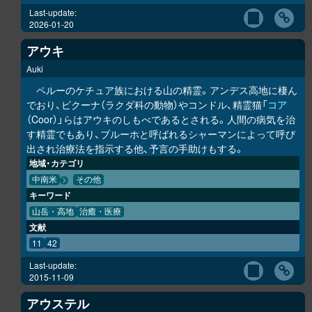
Last-update:
2026-01-20
アウキ
Auki
ペルーのケチュア族における山の精霊。アンデス高地に棲ん
でおり、ビクーナ（ラクダ科の動物）やコンドル、精霊猫「
コア
（Coor）」らはアウキのしもべであるとされる。人間の病気を治
す精霊でもあり、ブルーホと呼ばれるシャーマンによって呼び
出され治療法を指示する他、予言の手助けもする。
地域・カテゴリ
中南米
その他
キーワード
山岳・高地
治癒・医療
文献
11
42
Last-update:
2015-11-09
アウステル