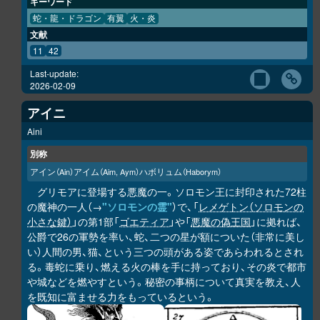
キーワード
蛇・龍・ドラゴン
有翼
火・炎
文献
11
42
Last-update:
2026-02-09
アイニ
Aini
別称
アイン
アイム
ハボリュム
（Ain）
（Aim, Aym）
（Haborym）
グリモアに登場する悪魔の一。ソロモン王に封印された72柱
の魔神の一人（→
"ソロモンの霊"
）で、「
レメゲトン（ソロモンの
小さな鍵）
」の第1部「
ゴエティア
」や「
悪魔の偽王国
」に拠れば、
公爵で26の軍勢を率い、蛇、二つの星が額についた（非常に美し
い）人間の男、猫、という三つの頭がある姿であらわれるとされ
る。毒蛇に乗り、燃える火の棒を手に持っており、その炎で都市
や城などを燃やすという。秘密の事柄について真実を教え、人
を既知に富ませる力をもっているという。