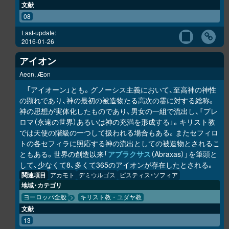
文献
08
Last-update:
2016-01-26
アイオン
Aeon, Æon
「アイオーン」とも。グノーシス主義において、至高神の神性
の顕れであり、神の最初の被造物たる高次の霊に対する総称。
神の思想が実体化したものであり、男女の一組で流出し、「プレ
ロマ（永遠の世界）あるいは神の充満を形成する」。キリスト教
では天使の階級の一つして扱われる場合もある。またセフィロ
トの各セフィラに照応する神の流出としての被造物とされるこ
ともある。世界の創造以来「
アブラクサス
（Abraxas）」を筆頭と
して、少なくて8、多くて365のアイオンが存在したとされる。
関連項目
アカモト
デミウルゴス
ピスティス・ソフィア
地域・カテゴリ
ヨーロッパ全般
キリスト教・ユダヤ教
文献
13