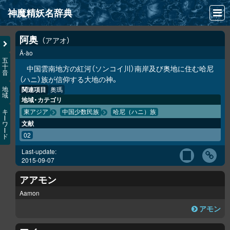
神魔精妖名辞典
NEWS
阿奥
アアオ
Ā-ào
INFO
五
十
中国雲南地方の紅河（ソンコイ川）南岸及び奥地に住む哈尼
音
文献
（ハニ）族が信仰する大地の神。
関連項目
奥瑪
地
域
検索
地域・カテゴリ
キ
東アジア
中国少数民族
哈尼（ハニ）族
凖項目
ー
文献
ワ
ー
02
ド
画像資料便覧
Last-update:
LINK
2015-09-07
アアモン
Aamon
アモン