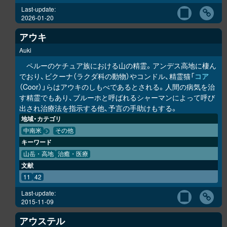
Last-update:
2026-01-20
アウキ
Auki
ペルーのケチュア族における山の精霊。アンデス高地に棲ん
でおり、ビクーナ（ラクダ科の動物）やコンドル、精霊猫「
コア
（Coor）」らはアウキのしもべであるとされる。人間の病気を治
す精霊でもあり、ブルーホと呼ばれるシャーマンによって呼び
出され治療法を指示する他、予言の手助けもする。
地域・カテゴリ
中南米
その他
キーワード
山岳・高地
治癒・医療
文献
11
42
Last-update:
2015-11-09
アウステル