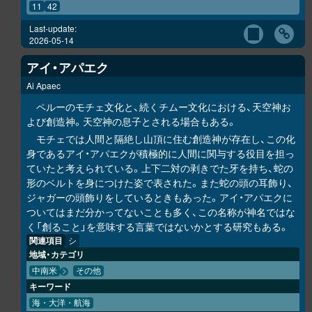
11
42
Last-update:
2026-05-14
アイ・アパエク
Ai Apaec
ペルーのモチェ文化と、続くチムー文化における、天空神お
よび創造神。天空神の息子とされる場合もある。
モチェでは人間と隔絶し山頂に住む創造神が存在し、この化
身であるアイ・アパエクが積極的に人間に関与する役目を担っ
ていたと考えられている。上下二対の剥きでた牙を持ち、蛇の
形のベルトを身につけた姿で表された。また蛇の頭の耳飾り、
ジャガーの頭飾りをしているときもあった。アイ・アパエクに
ついてはまだ分かってないことも多く、この名称が神名ではな
く「創ること」を意味する言葉ではないかとする研究もある。
関連項目
シ
地域・カテゴリ
中南米
その他
キーワード
海・大洋・航海