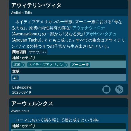
アウィテリン・ツィタ
Awitelin Tsita
ネイティブアメリカンの一部族、ズーニー族における「母な
る大地」。原初の両性具有の存在「
アウォナウィロナ
（Awonawilona）」の一部から「父なる天」「
アポヤン・タチュ
（Apoyan Tachu）」とともに成った。すべての生命はアウィテリ
ン・ツィタの持つ４つの子宮から生み出されたという。
関連項目
ヤナウルハ
地域・カテゴリ
北米
ネイティブアメリカン
ズーニー族
文献
48
Last-update:
2025-08-19
アーウェルンクス
Averruncus
ローマにおいて禍を転じて福と成すという神。
地域・カテゴリ