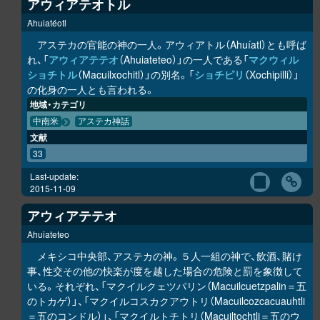
アウィアテオトル
Ahuiatéotl
アステカの官能の神の一人。アウィアトル（Ahuíatl）とも呼ば
れ、「
アウィアテテオ
（Ahuiateteo）」の一人である「
マクウィル
ショチトル
（Macuilxochitl）」の別名。「
ショチピリ
（Xochipilli）」
の化身の一人とも言われる。
地域・カテゴリ
中南米
アステカ神話
文献
33
Last-update:
2015-11-09
アウィアテテオ
Ahuiateteo
メキシコ中央部、アステカの神。５人一組の神で、飲酒、賭け
事、性交その他の快楽が度を越した場合の危険と罰を象徴して
いる。それぞれ、「マクイルクェツパリン（Macuilcuetzpalin＝五
のトカゲ）」、「マクイルコスカクアウトリ（Macuilcozcacuauhtli
＝五のコンドル）」、「マクイルトチトリ（Macuiltochtli＝五のウ