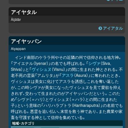
アイヤタル
Äijätär
アイアタル
アイヤッパン
Aiyappan
インド南部のケララ州やその近隣の州で信仰される地方神。
「アイエナル（Iyenar）」の名でも呼ばれる。「
シヴァ
（Siva,
Shiva）」と「
ヴィシュヌ
（Visnu）」の間に生まれた神とされる。不
老不死の霊薬「アムリタ」が「
アスラ
（Asura）」に奪われたとき、
ヴィシュヌは美女に化けてアスラを誘惑しこれを奪い返した
が、この時シヴァが美女になったヴィシュヌを見て愛欲を抑え
きれず、交わって生まれたのがアイヤッパンだという。このた
め「シヴァ（＝ハリ）とヴィシュヌ（＝ハラ）との間に生まれた
子」という意味の「ハリハラプトラ（Hariharaputra）」の名前でも
呼ばれる。悪霊を追い払い、末世を救う神であり、また農業や家
畜を守護する神として信仰を集めている。
地域・カテゴリ