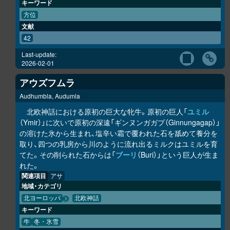
キーワード
方位
文献
42
Last-update:
2026-02-01
アウズフムラ
Audhumbla, Audumla
北欧神話における原初の巨大な牝牛。原初の巨人「
ユミル
（Ymir）」に次いで原初の深遠「ギンヌンガガプ（Ginnungagap）」
の溶けた氷から生まれ、塩辛い霜で覆われた石を舐めて養分を
取り、四つの乳房から川のように流れ出るミルクはユミルを育
てた。その削られた石からは「
ブーリ
（Buri）」という巨人が生ま
れた。
関連項目
アサ
地域・カテゴリ
北ヨーロッパ
北欧神話
キーワード
牛
冬・氷雪