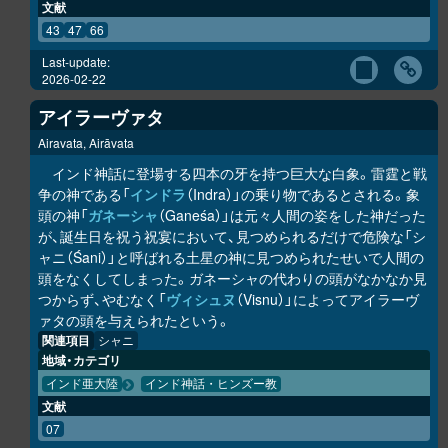
文献
43
47
66
Last-update:
2026-02-22
アイラーヴァタ
Airavata, Airāvata
インド神話に登場する四本の牙を持つ巨大な白象。雷霆と戦
争の神である「
インドラ
（Indra）」の乗り物であるとされる。象
頭の神「
ガネーシャ
（Ganeśa）」は元々人間の姿をした神だった
が、誕生日を祝う祝宴において、見つめられるだけで危険な「シ
ャニ（Śani）」と呼ばれる土星の神に見つめられたせいで人間の
頭をなくしてしまった。ガネーシャの代わりの頭がなかなか見
つからず、やむなく「
ヴィシュヌ
（Visnu）」によってアイラーヴ
ァタの頭を与えられたという。
関連項目
シャニ
地域・カテゴリ
インド亜大陸
インド神話・ヒンズー教
文献
07