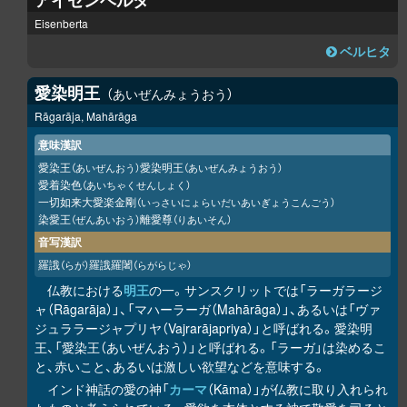
アイゼンベルタ
Eisenberta
ベルヒタ
愛染明王
あいぜんみょうおう
Rāgarāja, Mahārāga
意味漢訳
愛染王
愛染明王
（あいぜんおう）
（あいぜんみょうおう）
愛着染色
（あいちゃくせんしょく）
一切如来大愛楽金剛
（いっさいにょらいだいあいぎょうこんごう）
染愛王
離愛尊
（ぜんあいおう）
（りあいそん）
音写漢訳
羅誐
羅誐羅闍
（らが）
（らがらじゃ）
仏教における
明王
の一。サンスクリットでは「ラーガラージ
ャ（Rāgarāja）」、「マハーラーガ（Mahārāga）」、あるいは「ヴァ
ジュララージャプリヤ（Vajrarājapriya）」と呼ばれる。愛染明
王、「愛染王（あいぜんおう）」と呼ばれる。「ラーガ」は染めるこ
と、赤いこと、あるいは激しい欲望などを意味する。
インド神話の愛の神「
カーマ
（Kāma）」が仏教に取り入れられ