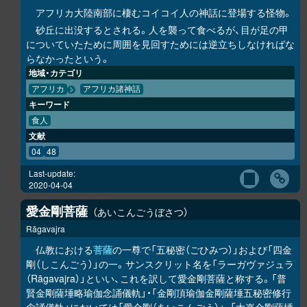
アフリカ大陸南部に棲むコイコイ人の神話に登場する怪物。
砂丘に出没するとされる。人を襲って食べるが、目が足の甲
についていたために周囲を見回すためには逆立ちしなければな
らなかったという。
地域・カテゴリ
アフリカ
アフリカ諸神話
キーワード
食人
文献
04
48
Last-update:
2020-04-04
愛金剛菩薩
あいこんごうぼさつ
Rāgavajra
仏教における
菩薩
の一尊で「五秘密（ごひみつ）」および「四金
剛（しこんごう）」の一。サンスクリット名を「ラーガヴァジュラ
（Rāgavajra）」といい、これを訳して愛金剛菩薩と称する。「普
賢金剛薩埵略瑜伽念誦儀軌」・「金剛頂瑜伽金剛薩埵五秘密修行