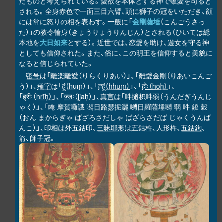
たものと考えられている。愛欲を本体とする神で敬愛を司ると
される。全身赤色で一面三目六臂、頭に獅子の冠をいただき、顔
には常に怒りの相を表わす。一般に「
金剛薩埵
（こんごうさっ
た）」の教令輪身（きょうりょうりんじん）とされる（ひいては総
本地を
大日如来
とする）。近世では、恋愛を助け、遊女を守る神
としても信仰された。また、俗に、この明王を信仰すると美貌に
なると信じられていた。
密号
は「離楽離愛（りらくりあい）」、「離愛金剛（りあいこんご
う）」、
種字
は「
हूं（hūṃ）
」、「
ह्हूं（hhūṃ）
」、「
होः（hoḥ）
」、
「
ह्रीः（hrīḥ）
」、「
ज्जः（jjaḥ）
」、
真言
は「吽擿枳吽弱（うんだぎうんじ
ゃく）」、「唵 摩賀囉誐 嚩日路瑟抳灑 嚩日羅薩埵嚩 弱 吽 鍐 穀
（おん まからぎゃ ばざろさだしゃ ばざらさだば じゃくうんば
んこ）」、印相は外五鈷印、
三昧耶形
は
五鈷杵
、人形杵、
五鈷鉤
、
箭、師子冠。