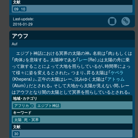
文献
09
10
Last-update:
2016-01-29
アウフ
Auf
エジプト神話における冥界の太陽の神。名前は「肉」もしくは
「肉体」を意味する。太陽神である「
レー
（Re）」は太陽の舟に乗
って旅することによって大地を照らしているが、時間帯によっ
て様々に姿を変えるとされた。つまり、昇る太陽は「
ケペラ
（Khepera）」、正午の太陽はレー、沈みゆく太陽は「
アトゥム
（Atum）」だとされる。そして大地から太陽が見えない間、レー
はアウフとなり闇の太陽として冥界を照らしているとされる。
地域・カテゴリ
アフリカ
エジプト神話
キーワード
太陽
死・冥界
文献
30