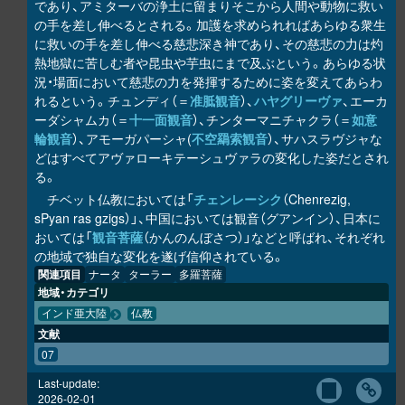
であり、アミターバの浄土に留まりそこから人間や動物に救い
の手を差し伸べるとされる。加護を求められればあらゆる衆生
に救いの手を差し伸べる慈悲深き神であり、その慈悲の力は灼
熱地獄に苦しむ者や昆虫や芋虫にまで及ぶという。あらゆる状
況・場面において慈悲の力を発揮するために姿を変えてあらわ
れるという。チュンディ（＝
准胝観音
）、
ハヤグリーヴァ
、エーカ
ーダシャムカ（＝
十一面観音
）、チンターマニチャクラ（＝
如意
輪観音
）、アモーガパーシャ(
不空羂索観音
）、サハスラヴジャな
どはすべてアヴァローキテーシュヴァラの変化した姿だとされ
る。
チベット仏教においては「
チェンレーシク
（Chenrezig,
sPyan ras gzigs）」、中国においては観音（グアンイン）、日本に
おいては「
観音菩薩
（かんのんぼさつ）」などと呼ばれ、それぞれ
の地域で独自な変化を遂げ信仰されている。
関連項目
ナータ
ターラー
多羅菩薩
地域・カテゴリ
インド亜大陸
仏教
文献
07
Last-update:
2026-02-01