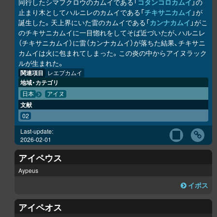
同行したシマフクロウのカムイである「
コタンコ
ロ
カムイ
」の
止まり木としてハルニレのカムイである「
チキサニカムイ
」が
誕生した。天上界にいた雷のカムイである「
カンナカムイ
」がこ
のチキサニカムイに一目惚れをしてそば近づいたが、ハルニレ
（チキサニカムイ）に雷（カンナカムイ）が落ちた結果、チキサニ
カムイは火に包まれてしまった。この炎の中からアイヌラック
ル
が生まれた。
関連項目
レエプカムイ
地域・カテゴリ
日本
アイヌ
文献
02
Last-update:
2026-02-01
アイペウス
Aypeus
イポス
アイペオス