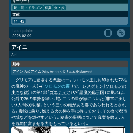
キーワード
蛇・龍・ドラゴン
有翼
火・炎
文献
11
42
Last-update:
2026-02-09
アイニ
Aini
別称
アイン
アイム
ハボリュム
（Ain）
（Aim, Aym）
（Haborym）
グリモアに登場する悪魔の一。ソロモン王に封印された72柱
の魔神の一人（→
"ソロモンの霊"
）で、「
レメゲトン（ソロモンの
小さな鍵）
」の第1部「
ゴエティア
」や「
悪魔の偽王国
」に拠れば、
公爵で26の軍勢を率い、蛇、二つの星が額についた（非常に美し
い）人間の男、猫、という三つの頭がある姿であらわれるとされ
る。毒蛇に乗り、燃える火の棒を手に持っており、その炎で都市
や城などを燃やすという。秘密の事柄について真実を教え、人
を既知に富ませる力をもっているという。