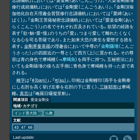
念誦儀軌」においては「愛金剛（あいこんごう）」、「大楽金剛薩埵
修行成就儀軌」においては「金剛愛（こんごうあい）」、「金剛頂瑜
伽他化自在天理趣会普賢修行念誦儀軌」においては「愛縛（あい
ばく）」、「金剛王菩薩秘密念誦儀軌」においては「愛楽金剛（あい
らくこんごう）」の名でそれぞれ言及されている。欲望の経路を
表す「欲・触・愛・慢」のうちの「愛」、つまり愛して離れたくなく
なる心を司る菩薩であり、また如来大悲の衆生を愛愍する徳を
表す。
金剛界曼荼羅
の理趣会において中尊の「
金剛薩埵
（こんご
うさった）」の四親近の一尊として西方（上）に置かれる。その尊
容は青の身色で摩竭幢（→
摩竭魚
）を両手に持つ。五秘密法にお
いても金剛薩埵の後ろ左手側に青色身で摩竭幢を持った姿で表
される。
種字
は「
बं（baṃ）
」、「
सु（su）
」、印相は金剛幢印（両手を金剛拳
にし右肘を高く挙げ左拳を右肘の下に置く）、
三昧耶形
は摩竭
幢。
真言
は「唵羅日囉儗里斛」。
関連項目
愛楽金剛女
地域・カテゴリ
インド亜大陸
仏教
文献
43
47
66
Last-update: