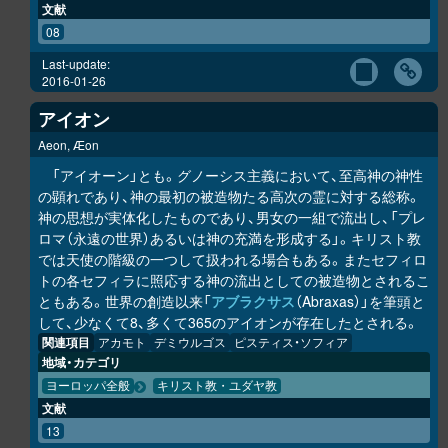
文献
08
Last-update:
2016-01-26
アイオン
Aeon, Æon
「アイオーン」とも。グノーシス主義において、至高神の神性
の顕れであり、神の最初の被造物たる高次の霊に対する総称。
神の思想が実体化したものであり、男女の一組で流出し、「プレ
ロマ（永遠の世界）あるいは神の充満を形成する」。キリスト教
では天使の階級の一つして扱われる場合もある。またセフィロ
トの各セフィラに照応する神の流出としての被造物とされるこ
ともある。世界の創造以来「
アブラクサス
（Abraxas）」を筆頭と
して、少なくて8、多くて365のアイオンが存在したとされる。
関連項目
アカモト
デミウルゴス
ピスティス・ソフィア
地域・カテゴリ
ヨーロッパ全般
キリスト教・ユダヤ教
文献
13