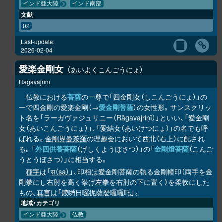
インド亜大陸
インド南部
文献
02
Last-update:
2026-02-04
愛楽金剛女
あいよくこんごうにょ
Rāgavajriṇī
仏教における
菩薩
の一尊で「四金剛女（しこんごうにょ）」の
一で四金剛の愛楽金剛（→
愛金剛菩薩
）の女性形。サンスクリッ
ト名を「ラーガヴァジュリニー（Rāgavajriṇī）」といい、「愛金剛
女（あいこんごうにょ）」、「愛結女（あいけつにょ）」の名でも呼
ばれる。
金剛界曼荼羅
の理趣会において西北（右上）に配され
る。「
外四供養菩薩
（げしくようぼさつ）」の「
金剛燈菩薩
（こんご
うとうぼさつ）」に相当する。
種字
は「
स（sa）
」、印相は愛金剛菩薩の執る金剛幢印（両手を金
剛拳にし右肘を高く挙げ左拳を右肘の下に置く）を柔軟にした
もの、
真言
は「鑁嚩日囉抳薩麼囉囉吒」。
地域・カテゴリ
インド亜大陸
仏教