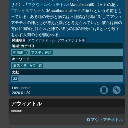
サギ）」、「
マクウィルショチトル
（Macuilxochitl）」（＝五の花）、
「マクイルマリナリ（Macuilmalinalli＝五の草）」という名前をも
っている。ある種の奇形と病気は不謹慎な行為に対してアウィ
アテテオの神たちが与えた罰だと考えられていた。彼らは南の
方位に関連付けられた神で、彼らの口の部分には5という数字
を示す人間の手が描かれる。
関連項目
アウィアテオトル
アウィアテオトル
地域・カテゴリ
中南米
アステカ神話
キーワード
病気・毒
方位
酒
文献
33
Last-update:
2026-01-20
アウィアトル
Ahuíatl
アウィアテオトル