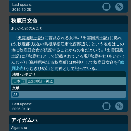
Last-update:
2015-10-28
秋鹿日女命
あいかひめのみこと
「
出雲国風土記
」に言及される女神。「出雲国風土記」に拠れ
ば、秋鹿郡（現在の島根県松江市北西部辺り）という地名はこの
地に秋鹿日女命が鎮座することからの名だという。「出雲国風
土記」に「秋鹿社」として記載されている現「秋鹿神社（あいかじ
んじゃ）」（島根県松江市秋鹿町）は祭神として秋鹿日女命を「
蛤
貝比売
（うむぎひめ）」と同神として祀っている。
地域・カテゴリ
日本
記紀神話・神道
文献
23
Last-update:
2026-01-31
アイガムハ
Aigamuxa