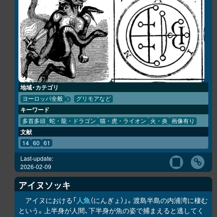
地域・カテゴリ
ヨーロッパ全般
グリモアなど
キーワード
多首多頭
蛇・龍・ドラゴン
猫・虎・ライオン
火・炎
画像有り
文献
14
60
61
Last-update:
2026-02-09
アイヌソッキ
アイヌにおける「
人魚
（にんぎょ）」。渡島半島の内浦湾に棲む
という。上半身が人間、下半身が魚の姿で捕まえると逃してく