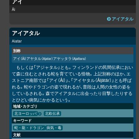
アイ
Äi
アイアタル
アイアタル
Aiatar
別称
アイ
アヤタル
アヤッタラ
（Äi）
（Ajatar）
（Ajattara）
もしくは「アジャタル」とも。フィンランドの民間伝承におい
て森に住むとされる蛇を育てている怪物。上記別称のほか、エ
ストニア南部では「アイ（Äi）」、「アイヤタル（Äijätär）」とも呼ば
れる。蛇やドラゴンの姿で現れるが、普段は人間の女性の姿を
しているされる。森でアイアタルに出会ったり目撃したりする
とひどい病気にかかるという。
地域・カテゴリ
北ヨーロッパ
北欧伝承
キーワード
蛇・龍・ドラゴン
病気・毒
文献