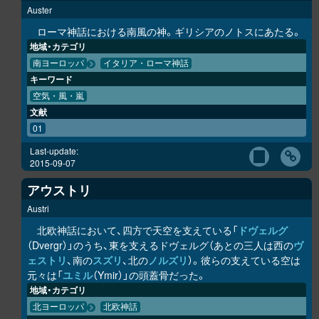
Auster
ローマ神話における南風の神。ギリシアのノトスにあたる。
地域・カテゴリ
南ヨーロッパ
イタリア・ローマ神話
キーワード
空気・風・嵐
文献
01
Last-update:
2015-09-07
アウストリ
Austri
北欧神話において、四方で天空を支えている「
ドヴェルグ
（Dvergr）」のうち、東を支えるドヴェルグ（あとの三人は西の
ヴ
ェストリ
、南の
スズリ
、北の
ノルズリ
）。彼らの支えている空は
元々は「
ユミル
（Ymir）」の頭蓋骨だった。
地域・カテゴリ
北ヨーロッパ
北欧神話