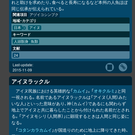
れと助けを求めたり、食べると長寿になるなど本州の人魚ほぼ
同じ伝承が伝えられている。
関連項目
アヅイコシンプク
地域・カテゴリ
日本
アイヌ
キーワード
人頭獣身
魚類
文献
24
Last-update:
2015-11-09
アイヌラック
ル
アイヌ民族における英雄的な「
カムイ
」。「
オキク
ル
ミ
」と同
一視される。名前であるアイヌラック
ル
は「アイヌ（人間）みた
いな人」といった意味があり、神（カムイ）であるにも関わらず
地上でアイヌと共に暮らしたことから付けられた名前だとされ
る。「アイヌモシ
リ
（人間界）」に顕現するときは人間と同じ姿に
なる。
「
コタンカ
ラ
カムイ
」が国造りのために地上に降りてきた時、