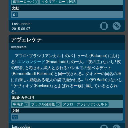
南ヨーロッパ
イタリア・ローマ神話
文献
01
Last-update:
2015-09-07
アヴェレケテ
Averekete
アフロ・ブラジリアンカルトのバトゥーキ（Batuque）におけ
る「
エンカンタード
（Encantado）」の一人。「夜の主」ないし「夜
の聖者」と称され、黒人とされるパレルモの聖ベネデット
（Benedetto di Palermo）と同一視される。ダオメーの同名の神
に由来し、威厳ある老人の姿で描かれる。「バデ（Badé）」ないし
「ケヴィオソ（Kevioso）」とよばれる一族に属しているとされ
る。
地域・カテゴリ
中南米
ブラジル諸部族
アフロ・ブラジリアンカルト
文献
11
Last-update: