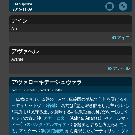
Last-update:
2015-11-09
アイン
Ain
アイニ
アヴァヘル
Avahel
アナヘル
アヴァローキテーシュヴァラ
Avalokiteshvara, Avalokiteśvara
仏教における仏尊の一人で、広範囲の地域で信仰を受けるボ
ーディサットヴァ（
菩薩
）。名前は「慈悲深き眼をした主」ないし
「高所より見守る王」を意味する。仏教独自の神だが、一説にペ
ルシアの古い神「
アナーヒター
（Aāhitā, Anahita）」やアールマテ
ィー（→
スペンタ・アルマイティ
）を起源とすると考えられてい
る。アミターバ（
阿弥陀如来
）から発現したボーディサットヴァ