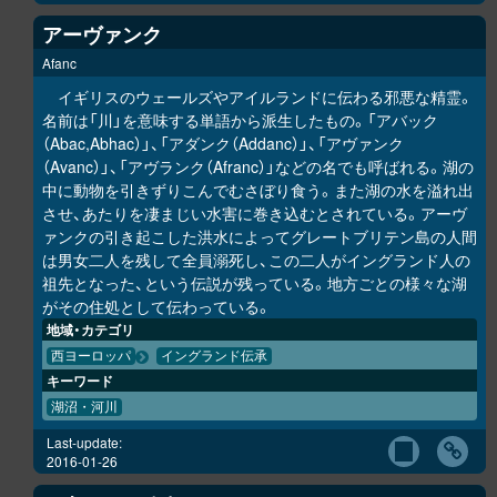
アーヴァンク
Afanc
イギリスのウェールズやアイルランドに伝わる邪悪な精霊。
名前は「川」を意味する単語から派生したもの。「アバック
（Abac,Abhac）」、「アダンク（Addanc）」、「アヴァンク
（Avanc）」、「アヴランク（Afranc）」などの名でも呼ばれる。湖の
中に動物を引きずりこんでむさぼり食う。また湖の水を溢れ出
させ、あたりを凄まじい水害に巻き込むとされている。アーヴ
ァンクの引き起こした洪水によってグレートブリテン島の人間
は男女二人を残して全員溺死し、この二人がイングランド人の
祖先となった、という伝説が残っている。地方ごとの様々な湖
がその住処として伝わっている。
地域・カテゴリ
西ヨーロッパ
イングランド伝承
キーワード
湖沼・河川
Last-update:
2016-01-26