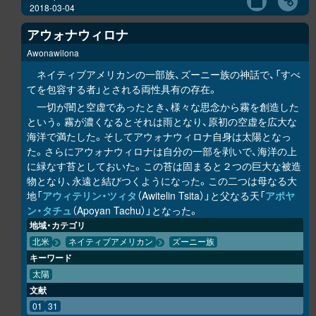
2018-03-04
アウォナウィロナ
Awonawilona
ネイティブアメリカンの一部族、ズーニー族の神話で、「すべ
てを包容する者」とされる両性具有の存在。
一切が闇と空虚であったとき、様々な思念から霧を創造した
という。霧が濃くなるとそれは雨となり、原初の空虚を広大な
海洋で満たした。そしてアウォナウィロナ自身は太陽となっ
た。さらにアウォナウィロナは自分の一部を剥いで、海洋の上
に緑なす苔としておいた。この苔は固まると２つの巨大な被造
物となり、永遠と結びつくようになった。この二つは母なる大
地「
アウィテリン・ツィタ
（Awitelin Tsita）」と父なる天「
アポヤ
ン・タチュ
（Apoyan Tachu）」となった。
地域・カテゴリ
北米
ネイティブアメリカン
ズーニー族
キーワード
太陽
文献
01
31