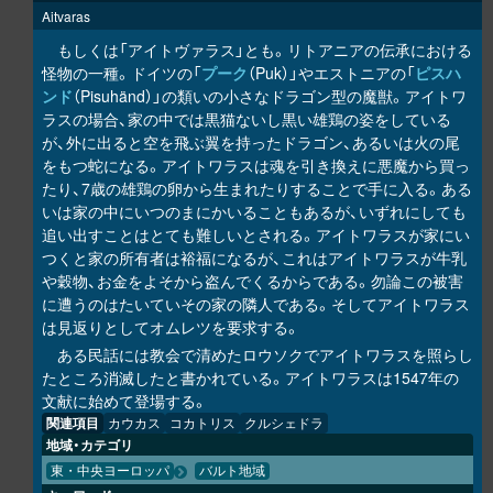
Aitvaras
もしくは「アイトヴァラス」とも。リトアニアの伝承における
怪物の一種。ドイツの「
プーク
（Puk）」やエストニアの「
ピスハ
ンド
（Pisuhänd）」の類いの小さなドラゴン型の魔獣。アイトワ
ラスの場合、家の中では黒猫ないし黒い雄鶏の姿をしている
が、外に出ると空を飛ぶ翼を持ったドラゴン、あるいは火の尾
をもつ蛇になる。アイトワラスは魂を引き換えに悪魔から買っ
たり、7歳の雄鶏の卵から生まれたりすることで手に入る。ある
いは家の中にいつのまにかいることもあるが、いずれにしても
追い出すことはとても難しいとされる。アイトワラスが家にい
つくと家の所有者は裕福になるが、これはアイトワラスが牛乳
や穀物、お金をよそから盗んでくるからである。勿論この被害
に遭うのはたいていその家の隣人である。そしてアイトワラス
は見返りとしてオムレツを要求する。
ある民話には教会で清めたロウソクでアイトワラスを照らし
たところ消滅したと書かれている。アイトワラスは1547年の
文献に始めて登場する。
関連項目
カウカス
コカトリス
クルシェドラ
地域・カテゴリ
東・中央ヨーロッパ
バルト地域