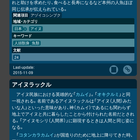
れと助けを求めたり、食べると長寿になるなど本州の人魚ほぼ
同じ伝承が伝えられている。
関連項目
アヅイコシンプク
地域・カテゴリ
日本
アイヌ
キーワード
人頭獣身
魚類
文献
24
Last-update:
2015-11-09
アイヌラック
ル
アイヌ民族における英雄的な「
カムイ
」。「
オキク
ル
ミ
」と同
一視される。名前であるアイヌラック
ル
は「アイヌ（人間）みた
いな人」といった意味があり、神（カムイ）であるにも関わらず
地上でアイヌと共に暮らしたことから付けられた名前だとされ
る。「アイヌモシ
リ
（人間界）」に顕現するときは人間と同じ姿に
なる。
「
コタンカ
ラ
カムイ
」が国造りのために地上に降りてきた時、