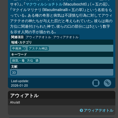
サギ）」、「
マクウィルショチトル
（Macuilxochitl）」（＝五の花）、
「マクイルマリナリ（Macuilmalinalli＝五の草）」という名前をも
っている。ある種の奇形と病気は不謹慎な行為に対してアウィ
アテテオの神たちが与えた罰だと考えられていた。彼らは南の
方位に関連付けられた神で、彼らの口の部分には5という数字
を示す人間の手が描かれる。
関連項目
アウィアテオトル
アウィアテオトル
地域・カテゴリ
中南米
アステカ神話
キーワード
病気・毒
方位
酒
文献
33
Last-update:
2026-01-20
アウィアトル
Ahuíatl
アウィアテオトル