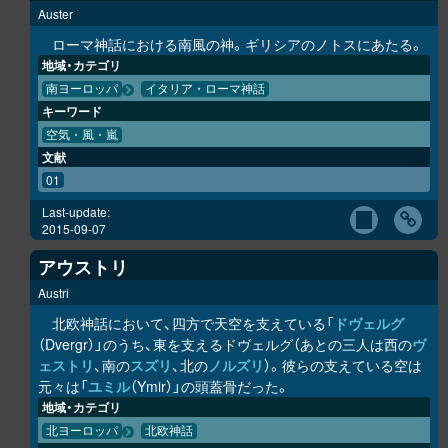
Auster
ローマ神話における南風の神。ギリシアのノトスにあたる。
地域・カテゴリ
南ヨーロッパ
イタリア・ローマ神話
キーワード
空気・風・嵐
文献
01
Last-update:
2015-09-07
アウストリ
Austri
北欧神話において、四方で天空を支えている「
ドヴェルグ
（Dvergr）」のうち、東を支えるドヴェルグ（あとの三人は西の
ヴ
ェストリ
、南の
スズリ
、北の
ノルズリ
）。彼らの支えている空は
元々は「
ユミル
（Ymir）」の頭蓋骨だった。
地域・カテゴリ
北ヨーロッパ
北欧神話