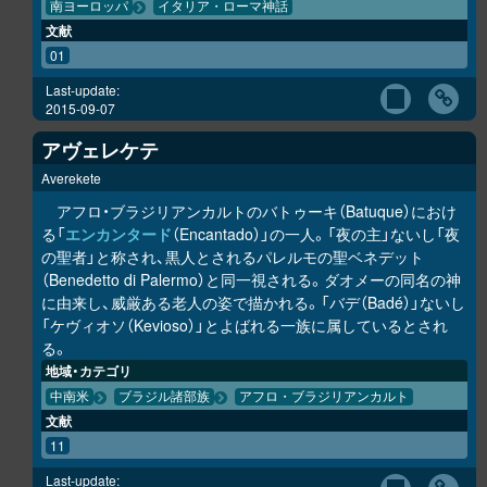
南ヨーロッパ
イタリア・ローマ神話
文献
01
Last-update:
2015-09-07
アヴェレケテ
Averekete
アフロ・ブラジリアンカルトのバトゥーキ（Batuque）におけ
る「
エンカンタード
（Encantado）」の一人。「夜の主」ないし「夜
の聖者」と称され、黒人とされるパレルモの聖ベネデット
（Benedetto di Palermo）と同一視される。ダオメーの同名の神
に由来し、威厳ある老人の姿で描かれる。「バデ（Badé）」ないし
「ケヴィオソ（Kevioso）」とよばれる一族に属しているとされ
る。
地域・カテゴリ
中南米
ブラジル諸部族
アフロ・ブラジリアンカルト
文献
11
Last-update: