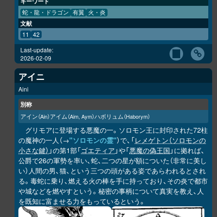
キーワード
蛇・龍・ドラゴン
有翼
火・炎
文献
11
42
Last-update:
2026-02-09
アイニ
Aini
別称
アイン
アイム
ハボリュム
（Ain）
（Aim, Aym）
（Haborym）
グリモアに登場する悪魔の一。ソロモン王に封印された72柱
の魔神の一人（→
"ソロモンの霊"
）で、「
レメゲトン（ソロモンの
小さな鍵）
」の第1部「
ゴエティア
」や「
悪魔の偽王国
」に拠れば、
公爵で26の軍勢を率い、蛇、二つの星が額についた（非常に美し
い）人間の男、猫、という三つの頭がある姿であらわれるとされ
る。毒蛇に乗り、燃える火の棒を手に持っており、その炎で都市
や城などを燃やすという。秘密の事柄について真実を教え、人
を既知に富ませる力をもっているという。