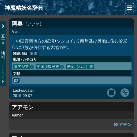
神魔精妖名辞典
NEWS
阿奥
アアオ
Ā-ào
INFO
五
十
中国雲南地方の紅河（ソンコイ川）南岸及び奥地に住む哈尼
音
文献
（ハニ）族が信仰する大地の神。
関連項目
奥瑪
地
域
検索
地域・カテゴリ
キ
東アジア
中国少数民族
哈尼（ハニ）族
凖項目
ー
文献
ワ
ー
02
ド
画像資料便覧
Last-update:
LINK
2015-09-07
アアモン
Aamon
アモン