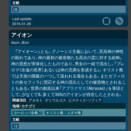
文献
08
Last-update:
2016-01-26
アイオン
Aeon, Æon
「アイオーン」とも。グノーシス主義において、至高神の神性
の顕れであり、神の最初の被造物たる高次の霊に対する総称。
神の思想が実体化したものであり、男女の一組で流出し、「プレ
ロマ（永遠の世界）あるいは神の充満を形成する」。キリスト教
では天使の階級の一つして扱われる場合もある。またセフィロ
トの各セフィラに照応する神の流出としての被造物とされるこ
ともある。世界の創造以来「
アブラクサス
（Abraxas）」を筆頭と
して、少なくて8、多くて365のアイオンが存在したとされる。
関連項目
アカモト
デミウルゴス
ピスティス・ソフィア
地域・カテゴリ
ヨーロッパ全般
キリスト教・ユダヤ教
文献
13