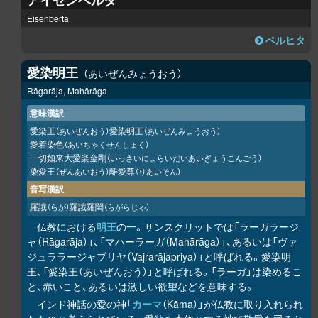
アイゼンベルタ
Eisenberta
ベルヒタ
愛染明王
あいぜんみょうおう
Rāgarāja, Mahārāga
意味漢訳
愛染王
愛染明王
（あいぜんおう）
（あいぜんみょうおう）
愛着染色
（あいちゃくせんしょく）
一切如来大愛楽金剛
（いっさいにょらいだいあいぎょうこんごう）
染愛王
離愛尊
（ぜんあいおう）
（りあいそん）
音写漢訳
羅誐
羅誐羅闍
（らが）
（らがらじゃ）
仏教における
明王
の一。サンスクリットでは「ラーガラージ
ャ（Rāgarāja）」、「マハーラーガ（Mahārāga）」、あるいは「ヴァ
ジュララージャプリヤ（Vajrarājapriya）」と呼ばれる。愛染明
王、「愛染王（あいぜんおう）」と呼ばれる。「ラーガ」は染めるこ
と、赤いこと、あるいは激しい欲望などを意味する。
インド神話の愛の神「
カーマ
（Kāma）」が仏教に取り入れられ