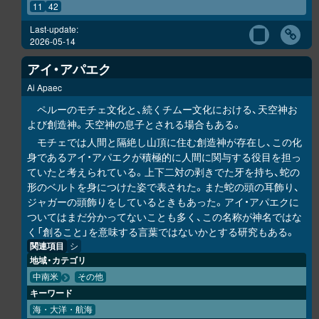
11
42
Last-update:
2026-05-14
アイ・アパエク
Ai Apaec
ペルーのモチェ文化と、続くチムー文化における、天空神お
よび創造神。天空神の息子とされる場合もある。
モチェでは人間と隔絶し山頂に住む創造神が存在し、この化
身であるアイ・アパエクが積極的に人間に関与する役目を担っ
ていたと考えられている。上下二対の剥きでた牙を持ち、蛇の
形のベルトを身につけた姿で表された。また蛇の頭の耳飾り、
ジャガーの頭飾りをしているときもあった。アイ・アパエクに
ついてはまだ分かってないことも多く、この名称が神名ではな
く「創ること」を意味する言葉ではないかとする研究もある。
関連項目
シ
地域・カテゴリ
中南米
その他
キーワード
海・大洋・航海