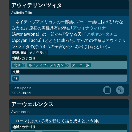
アウィテリン・ツィタ
Awitelin Tsita
ネイティブアメリカンの一部族、ズーニー族における「母な
る大地」。原初の両性具有の存在「
アウォナウィロナ
（Awonawilona）」の一部から「父なる天」「
アポヤン・タチュ
（Apoyan Tachu）」とともに成った。すべての生命はアウィテリ
ン・ツィタの持つ４つの子宮から生み出されたという。
関連項目
ヤナウルハ
地域・カテゴリ
北米
ネイティブアメリカン
ズーニー族
文献
48
Last-update:
2025-08-19
アーウェルンクス
Averruncus
ローマにおいて禍を転じて福と成すという神。
地域・カテゴリ