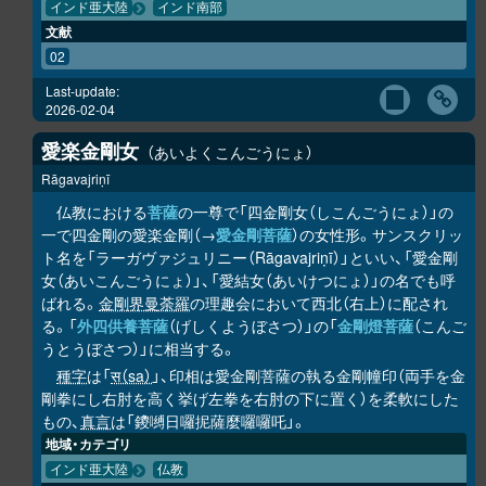
インド亜大陸
インド南部
文献
02
Last-update:
2026-02-04
愛楽金剛女
あいよくこんごうにょ
Rāgavajriṇī
仏教における
菩薩
の一尊で「四金剛女（しこんごうにょ）」の
一で四金剛の愛楽金剛（→
愛金剛菩薩
）の女性形。サンスクリッ
ト名を「ラーガヴァジュリニー（Rāgavajriṇī）」といい、「愛金剛
女（あいこんごうにょ）」、「愛結女（あいけつにょ）」の名でも呼
ばれる。
金剛界曼荼羅
の理趣会において西北（右上）に配され
る。「
外四供養菩薩
（げしくようぼさつ）」の「
金剛燈菩薩
（こんご
うとうぼさつ）」に相当する。
種字
は「
स（sa）
」、印相は愛金剛菩薩の執る金剛幢印（両手を金
剛拳にし右肘を高く挙げ左拳を右肘の下に置く）を柔軟にした
もの、
真言
は「鑁嚩日囉抳薩麼囉囉吒」。
地域・カテゴリ
インド亜大陸
仏教