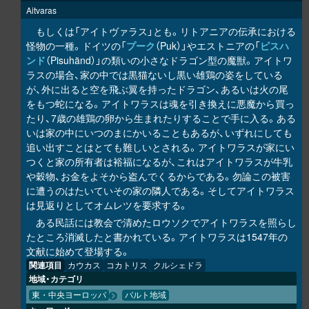
Aitvaras
もしくは「アイトヴァラス」とも。リトアニアの伝承における
怪物の一種。ドイツの「
プーク
（Puk）」やエストニアの「
ピスハ
ンド
（Pisuhänd）」の類いの小さなドラゴン型の魔獣。アイトワ
ラスの場合、家の中では黒猫ないし黒い雄鶏の姿をしている
が、外に出ると空を飛ぶ翼を持ったドラゴン、あるいは火の尾
をもつ蛇になる。アイトワラスは魂を引き換えに悪魔から買っ
たり、7歳の雄鶏の卵から生まれたりすることで手に入る。ある
いは家の中にいつのまにかいることもあるが、いずれにしても
追い出すことはとても難しいとされる。アイトワラスが家にい
つくと家の所有者は裕福になるが、これはアイトワラスが牛乳
や穀物、お金をよそから盗んでくるからである。勿論この被害
に遭うのはたいていその家の隣人である。そしてアイトワラス
は見返りとしてオムレツを要求する。
ある民話には教会で清めたロウソクでアイトワラスを照らし
たところ消滅したと書かれている。アイトワラスは1547年の
文献に始めて登場する。
関連項目
カウカス
コカトリス
クルシェドラ
地域・カテゴリ
東・中央ヨーロッパ
バルト地域