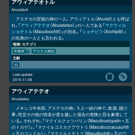
アウィアテオトル
Ahuiatéotl
アステカの官能の神の一人。アウィアトル（Ahuíatl）とも呼ば
れ、「
アウィアテテオ
（Ahuiateteo）」の一人である「
マクウィル
ショチトル
（Macuilxochitl）」の別名。「
ショチピリ
（Xochipilli）」
の化身の一人とも言われる。
地域・カテゴリ
中南米
アステカ神話
文献
33
Last-update:
2015-11-09
アウィアテテオ
Ahuiateteo
メキシコ中央部、アステカの神。５人一組の神で、飲酒、賭け
事、性交その他の快楽が度を越した場合の危険と罰を象徴して
いる。それぞれ、「マクイルクェツパリン（Macuilcuetzpalin＝五
のトカゲ）」、「マクイルコスカクアウトリ（Macuilcozcacuauhtli
＝五のコンドル）」、「マクイルトチトリ（Macuiltochtli＝五のウ