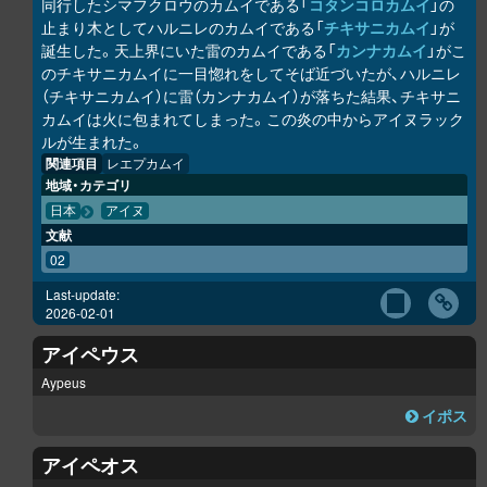
同行したシマフクロウのカムイである「
コタンコ
ロ
カムイ
」の
止まり木としてハルニレのカムイである「
チキサニカムイ
」が
誕生した。天上界にいた雷のカムイである「
カンナカムイ
」がこ
のチキサニカムイに一目惚れをしてそば近づいたが、ハルニレ
（チキサニカムイ）に雷（カンナカムイ）が落ちた結果、チキサニ
カムイは火に包まれてしまった。この炎の中からアイヌラック
ル
が生まれた。
関連項目
レエプカムイ
地域・カテゴリ
日本
アイヌ
文献
02
Last-update:
2026-02-01
アイペウス
Aypeus
イポス
アイペオス