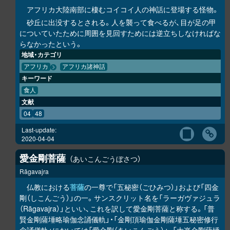
アフリカ大陸南部に棲むコイコイ人の神話に登場する怪物。
砂丘に出没するとされる。人を襲って食べるが、目が足の甲
についていたために周囲を見回すためには逆立ちしなければな
らなかったという。
地域・カテゴリ
アフリカ
アフリカ諸神話
キーワード
食人
文献
04
48
Last-update:
2020-04-04
愛金剛菩薩
あいこんごうぼさつ
Rāgavajra
仏教における
菩薩
の一尊で「五秘密（ごひみつ）」および「四金
剛（しこんごう）」の一。サンスクリット名を「ラーガヴァジュラ
（Rāgavajra）」といい、これを訳して愛金剛菩薩と称する。「普
賢金剛薩埵略瑜伽念誦儀軌」・「金剛頂瑜伽金剛薩埵五秘密修行