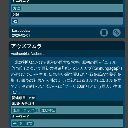
キーワード
方位
文献
42
Last-update:
2026-02-01
アウズフムラ
Audhumbla, Audumla
北欧神話における原初の巨大な牝牛。原初の巨人「
ユミル
（Ymir）」に次いで原初の深遠「ギンヌンガガプ（Ginnungagap）」
の溶けた氷から生まれ、塩辛い霜で覆われた石を舐めて養分を
取り、四つの乳房から川のように流れ出るミルクはユミルを育
てた。その削られた石からは「
ブーリ
（Buri）」という巨人が生ま
れた。
関連項目
アサ
地域・カテゴリ
北ヨーロッパ
北欧神話
キーワード
牛
冬・氷雪