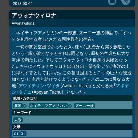
2018-03-04
アウォナウィロナ
Awonawilona
ネイティブアメリカンの一部族、ズーニー族の神話で、「すべ
てを包容する者」とされる両性具有の存在。
一切が闇と空虚であったとき、様々な思念から霧を創造した
という。霧が濃くなるとそれは雨となり、原初の空虚を広大な
海洋で満たした。そしてアウォナウィロナ自身は太陽となっ
た。さらにアウォナウィロナは自分の一部を剥いで、海洋の上
に緑なす苔としておいた。この苔は固まると２つの巨大な被造
物となり、永遠と結びつくようになった。この二つは母なる大
地「
アウィテリン・ツィタ
（Awitelin Tsita）」と父なる天「
アポヤ
ン・タチュ
（Apoyan Tachu）」となった。
地域・カテゴリ
北米
ネイティブアメリカン
ズーニー族
キーワード
太陽
文献
01
31