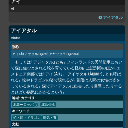
アイ
Äi
アイアタル
アイアタル
Aiatar
別称
アイ
アヤタル
アヤッタラ
（Äi）
（Ajatar）
（Ajattara）
もしくは「アジャタル」とも。フィンランドの民間伝承におい
て森に住むとされる蛇を育てている怪物。上記別称のほか、エ
ストニア南部では「アイ（Äi）」、「アイヤタル（Äijätär）」とも呼ば
れる。蛇やドラゴンの姿で現れるが、普段は人間の女性の姿を
しているされる。森でアイアタルに出会ったり目撃したりする
とひどい病気にかかるという。
地域・カテゴリ
北ヨーロッパ
北欧伝承
キーワード
蛇・龍・ドラゴン
病気・毒
文献