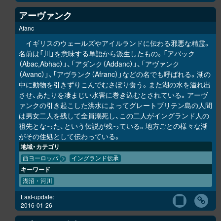
アーヴァンク
Afanc
イギリスのウェールズやアイルランドに伝わる邪悪な精霊。
名前は「川」を意味する単語から派生したもの。「アバック
（Abac,Abhac）」、「アダンク（Addanc）」、「アヴァンク
（Avanc）」、「アヴランク（Afranc）」などの名でも呼ばれる。湖の
中に動物を引きずりこんでむさぼり食う。また湖の水を溢れ出
させ、あたりを凄まじい水害に巻き込むとされている。アーヴ
ァンクの引き起こした洪水によってグレートブリテン島の人間
は男女二人を残して全員溺死し、この二人がイングランド人の
祖先となった、という伝説が残っている。地方ごとの様々な湖
がその住処として伝わっている。
地域・カテゴリ
西ヨーロッパ
イングランド伝承
キーワード
湖沼・河川
Last-update:
2016-01-26