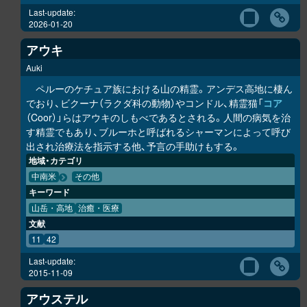
Last-update:
2026-01-20
アウキ
Auki
ペルーのケチュア族における山の精霊。アンデス高地に棲ん
でおり、ビクーナ（ラクダ科の動物）やコンドル、精霊猫「
コア
（Coor）」らはアウキのしもべであるとされる。人間の病気を治
す精霊でもあり、ブルーホと呼ばれるシャーマンによって呼び
出され治療法を指示する他、予言の手助けもする。
地域・カテゴリ
中南米
その他
キーワード
山岳・高地
治癒・医療
文献
11
42
Last-update:
2015-11-09
アウステル