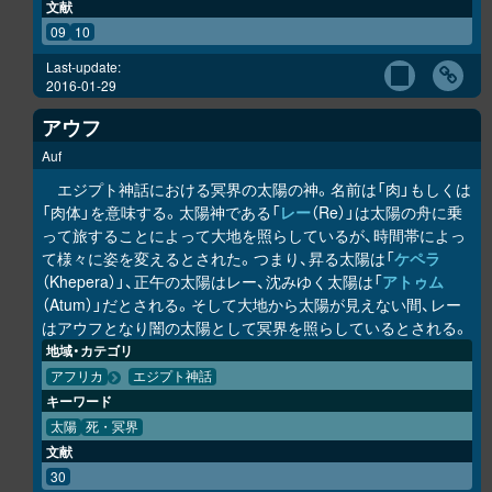
文献
09
10
Last-update:
2016-01-29
アウフ
Auf
エジプト神話における冥界の太陽の神。名前は「肉」もしくは
「肉体」を意味する。太陽神である「
レー
（Re）」は太陽の舟に乗
って旅することによって大地を照らしているが、時間帯によっ
て様々に姿を変えるとされた。つまり、昇る太陽は「
ケペラ
（Khepera）」、正午の太陽はレー、沈みゆく太陽は「
アトゥム
（Atum）」だとされる。そして大地から太陽が見えない間、レー
はアウフとなり闇の太陽として冥界を照らしているとされる。
地域・カテゴリ
アフリカ
エジプト神話
キーワード
太陽
死・冥界
文献
30