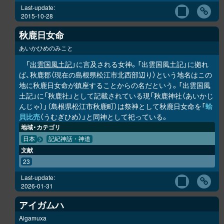
Last-update:
2015-10-28
秋鹿日女命
あいかひめのみこと
「
出雲国風土記
」に言及される女神。「出雲国風土記」に拠れ
ば、秋鹿郡（現在の島根県松江市北西部辺り）という地名はこの
地に秋鹿日女命が鎮座することからの名だという。「出雲国風
土記」に「秋鹿社」として記載されている現「秋鹿神社（あいかじ
んじゃ）」（島根県松江市秋鹿町）は祭神として秋鹿日女命を「
蛤
貝比売
（うむぎひめ）」と同神として祀っている。
地域・カテゴリ
日本
記紀神話・神道
文献
23
Last-update:
2026-01-31
アイガムハ
Aigamuxa