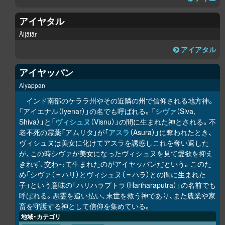
アイヤタル
Äijätär
アイアタル
アイヤッパン
Aiyappan
インド南部のケララ州やその近隣の州で信仰される地方神。
「アイエナル（Iyenar）」の名でも呼ばれる。「
シヴァ
（Siva,
Shiva）」と「
ヴィシュヌ
（Visnu）」の間に生まれた神とされる。不
老不死の霊薬「アムリタ」が「
アスラ
（Asura）」に奪われたとき、
ヴィシュヌは美女に化けてアスラを誘惑しこれを奪い返した
が、この時シヴァが美女になったヴィシュヌを見て愛欲を抑え
きれず、交わって生まれたのがアイヤッパンだという。このた
め「シヴァ（＝ハリ）とヴィシュヌ（＝ハラ）との間に生まれた
子」という意味の「ハリハラプトラ（Hariharaputra）」の名前でも
呼ばれる。悪霊を追い払い、末世を救う神であり、また農業や家
畜を守護する神として信仰を集めている。
地域・カテゴリ