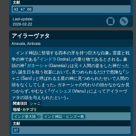
文献
43
47
66
Last-update:
2026-02-22
アイラーヴァタ
Airavata, Airāvata
インド神話に登場する四本の牙を持つ巨大な白象。雷霆と戦
争の神である「
インドラ
（Indra）」の乗り物であるとされる。象
頭の神「
ガネーシャ
（Ganeśa）」は元々人間の姿をした神だった
が、誕生日を祝う祝宴において、見つめられるだけで危険な「シ
ャニ（Śani）」と呼ばれる土星の神に見つめられたせいで人間の
頭をなくしてしまった。ガネーシャの代わりの頭がなかなか見
つからず、やむなく「
ヴィシュヌ
（Visnu）」によってアイラーヴ
ァタの頭を与えられたという。
関連項目
シャニ
地域・カテゴリ
インド亜大陸
インド神話・ヒンズー教
文献
07