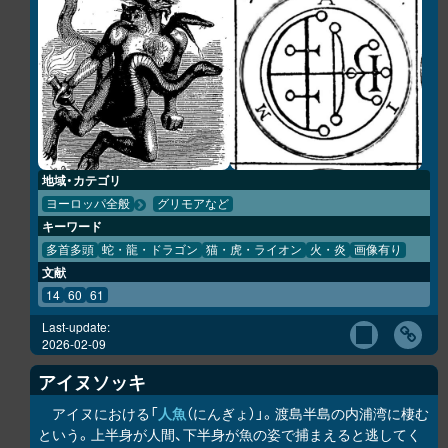
地域・カテゴリ
ヨーロッパ全般
グリモアなど
キーワード
多首多頭
蛇・龍・ドラゴン
猫・虎・ライオン
火・炎
画像有り
文献
14
60
61
Last-update:
2026-02-09
アイヌソッキ
アイヌにおける「
人魚
（にんぎょ）」。渡島半島の内浦湾に棲む
という。上半身が人間、下半身が魚の姿で捕まえると逃してく