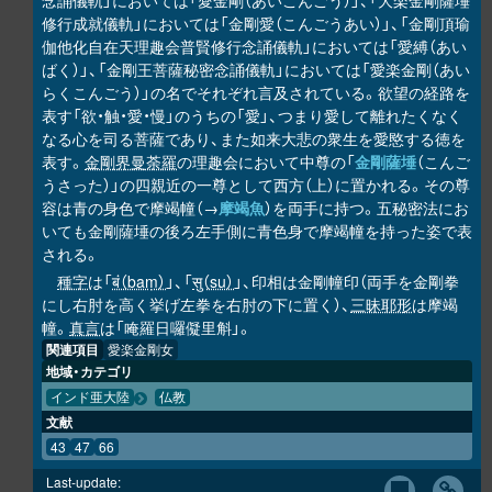
念誦儀軌」においては「愛金剛（あいこんごう）」、「大楽金剛薩埵
修行成就儀軌」においては「金剛愛（こんごうあい）」、「金剛頂瑜
伽他化自在天理趣会普賢修行念誦儀軌」においては「愛縛（あい
ばく）」、「金剛王菩薩秘密念誦儀軌」においては「愛楽金剛（あい
らくこんごう）」の名でそれぞれ言及されている。欲望の経路を
表す「欲・触・愛・慢」のうちの「愛」、つまり愛して離れたくなく
なる心を司る菩薩であり、また如来大悲の衆生を愛愍する徳を
表す。
金剛界曼荼羅
の理趣会において中尊の「
金剛薩埵
（こんご
うさった）」の四親近の一尊として西方（上）に置かれる。その尊
容は青の身色で摩竭幢（→
摩竭魚
）を両手に持つ。五秘密法にお
いても金剛薩埵の後ろ左手側に青色身で摩竭幢を持った姿で表
される。
種字
は「
बं（baṃ）
」、「
सु（su）
」、印相は金剛幢印（両手を金剛拳
にし右肘を高く挙げ左拳を右肘の下に置く）、
三昧耶形
は摩竭
幢。
真言
は「唵羅日囉儗里斛」。
関連項目
愛楽金剛女
地域・カテゴリ
インド亜大陸
仏教
文献
43
47
66
Last-update: