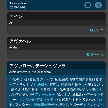
Last-update:
2015-11-09
アイン
Ain
アイニ
アヴァヘル
Avahel
アナヘル
アヴァローキテーシュヴァラ
Avalokiteshvara, Avalokiteśvara
仏教における仏尊の一人で、広範囲の地域で信仰を受けるボ
ーディサットヴァ（
菩薩
）。名前は「慈悲深き眼をした主」ないし
「高所より見守る王」を意味する。仏教独自の神だが、一説にペ
ルシアの古い神「
アナーヒター
（Aāhitā, Anahita）」やアールマテ
ィー（→
スペンタ・アルマイティ
）を起源とすると考えられてい
る。アミターバ（
阿弥陀如来
）から発現したボーディサットヴァ