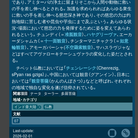
であり、アミターバの浄土に留まりそこから人間や動物に救い
の手を差し伸べるとされる。加護を求められればあらゆる衆生
に救いの手を差し伸べる慈悲深き神であり、その慈悲の力は灼
熱地獄に苦しむ者や昆虫や芋虫にまで及ぶという。あらゆる状
況・場面において慈悲の力を発揮するために姿を変えてあらわ
れるという。チュンディ（＝
准胝観音
）、
ハヤグリーヴァ
、エーカ
ーダシャムカ（＝
十一面観音
）、チンターマニチャクラ（＝
如意
輪観音
）、アモーガパーシャ(
不空羂索観音
）、サハスラヴジャな
どはすべてアヴァローキテーシュヴァラの変化した姿だとされ
る。
チベット仏教においては「
チェンレーシク
（Chenrezig,
sPyan ras gzigs）」、中国においては観音（グアンイン）、日本に
おいては「
観音菩薩
（かんのんぼさつ）」などと呼ばれ、それぞれ
の地域で独自な変化を遂げ信仰されている。
関連項目
ナータ
ターラー
多羅菩薩
地域・カテゴリ
インド亜大陸
仏教
文献
07
Last-update:
2026-02-01