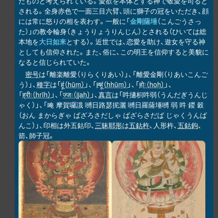
たものと考えられている。愛欲を本体とする神で敬愛を司ると
される。全身赤色で一面三目六臂、頭に獅子の冠をいただき、顔
には常に怒りの相を表わす。一般に「
金剛薩埵
（こんごうさっ
た）」の教令輪身（きょうりょうりんじん）とされる（ひいては総
本地を
大日如来
とする）。近世では、恋愛を助け、遊女を守る神
としても信仰された。また、俗に、この明王を信仰すると美貌に
なると信じられていた。
密号
は「離楽離愛（りらくりあい）」、「離愛金剛（りあいこんご
う）」、
種字
は「
हूं（hūṃ）
」、「
ह्हूं（hhūṃ）
」、「
होः（hoḥ）
」、
「
ह्रीः（hrīḥ）
」、「
ज्जः（jjaḥ）
」、
真言
は「吽擿枳吽弱（うんだぎうんじ
ゃく）」、「唵 摩賀囉誐 嚩日路瑟抳灑 嚩日羅薩埵嚩 弱 吽 鍐 穀
（おん まからぎゃ ばざろさだしゃ ばざらさだば じゃくうんば
んこ）」、印相は外五鈷印、
三昧耶形
は
五鈷杵
、人形杵、
五鈷鉤
、
箭、師子冠。