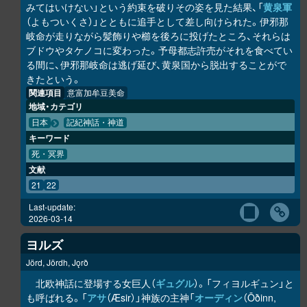
みてはいけない」という約束を破りその姿を見た結果、「
黄泉軍
（よもついくさ）」とともに追手として差し向けられた。伊邪那
岐命が走りながら髪飾りや櫛を後ろに投げたところ、それらは
ブドウやタケノコに変わった。予母都志許売がそれを食べてい
る間に、伊邪那岐命は逃げ延び、黄泉国から脱出することがで
きたという。
関連項目
意富加牟豆美命
地域・カテゴリ
日本
記紀神話・神道
キーワード
死・冥界
文献
21
22
Last-update:
2026-03-14
ヨルズ
Jörd, Jördh, Jǫrð
北欧神話に登場する女巨人（
ギュグル
）。「フィヨルギュン」と
も呼ばれる。「
アサ
（Æsir）」神族の主神「
オーディン
（Ōðinn,