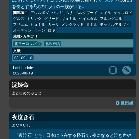
を長とする「火の巨人」の一族がいる。
関連項目
アウルボダ
バウギ
ベリ
ベルグブーイ
エイル
ゲイルロド
ゲルズ
ギリング
グリード
ギュミル
ヘイムダル
フルングニル
フリュム
ヒュミル
カーリ
メングラッド
ミミル
モックルアルヴィ
オーディン
ラーン
ロキ
地域・カテゴリ
北ヨーロッパ
北欧神話
文献
03
09
10
Last-update:
2025-08-19
淀姫命
よどひめのみこと
世田姫
夜泣き石
よなきいし
「夜泣石」とも。日本に点在する怪石で、夜になると泣き声や