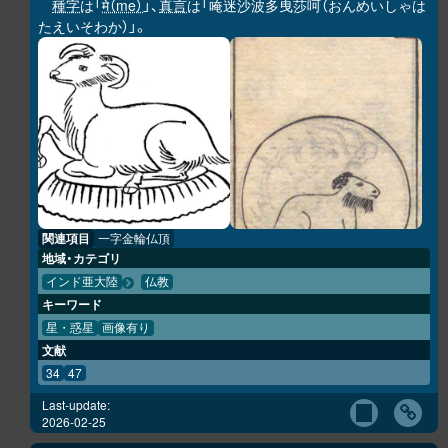
種字
は「
मे（me）
」、
真言
は「唵迷沙波多曳莎呵（おんめいしゃは
たえいそわか）」。
関連項目
一字金輪仏頂
地域・カテゴリ
インド亜大陸
仏教
キーワード
星・惑星
画像有り
文献
34
47
Last-update:
2026-02-25