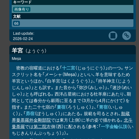
キーワード
画像有り
文献
66
Last-update:
2026-02-24
羊宮
ようぐう
Meṣa
密教の宿曜道における「
十二宮
（じゅうにぐう）」の一つ。サン
スクリット名を「メーシャ（Meṣa）」といい、羊を意味するため
羊宮というほか、「白羊宮（はくようぐう）」、「持羊神主（じよう
じんしゅ）」とも訳す。また音から「弥沙（みしゃ）」、「迷沙（めい
しゃ）」とも呼ばれる。西洋占星術における牡羊座にあたり、期
間としては春分から穀雨に至るまで（3月から4月にかけて）を
指す。また二十七宿の「
婁宿
（ろうしゅく）」、「
胃宿
（いしゅ
く）」、「
昴宿
（ぼうしゅく）」にあたる。規範を司るとされ、
胎蔵
界曼荼羅
外金剛部院
では東方（上側）に羊の姿で描かれる。
北斗
曼荼羅
では
第二院
左側（西）に配される（参考：「
一字金輪仏頂
（い
ちじきんりんぶっちょう）」）。