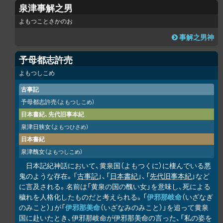
泉津事解之男
よもつことさかのお
事解之男神
予母都志許売
よもつしこめ
古事記
予母都志許売
（よもつしこめ）
日本書紀、先代旧事本紀
泉津日狭女
（よもつひさめ）
日本書紀
泉津醜女
（よもつしこめ）
日本記紀神話において、黄泉国（よもつくに）に棲んでいる悪
鬼のような存在。「
古事記
」、「
日本書紀
」、「
先代旧事本紀
」など
に言及される。名前は「黄泉の国の醜い女」を意味し、死による
穢れを人格化したものだと考えられる。「
伊邪那岐命
（いざなぎ
のみこと）」が「
伊邪那美命
（いざなみのみこと）」を追って黄泉
国に赴いたとき、伊邪那岐命が伊邪那美命の言った、「私の姿を