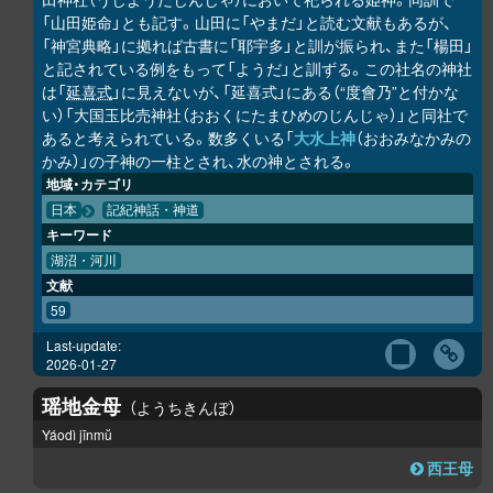
「山田姫命」とも記す。山田に「やまだ」と読む文献もあるが、
「神宮典略」に拠れば古書に「耶宇多」と訓が振られ、また「楊田」
と記されている例をもって「ようだ」と訓ずる。この社名の神社
は「
延喜式
」に見えないが、「延喜式」にある（“度會乃”と付かな
い）「大国玉比売神社（おおくにたまひめのじんじゃ）」と同社で
あると考えられている。数多くいる「
大水上神
（おおみなかみの
かみ）」の子神の一柱とされ、水の神とされる。
地域・カテゴリ
日本
記紀神話・神道
キーワード
湖沼・河川
文献
59
Last-update:
2026-01-27
瑶地金母
ようちきんぼ
Yáodì jīnmŭ
西王母