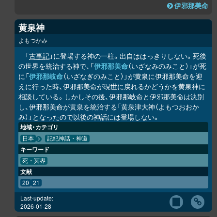
伊邪那美命
黄泉神
よもつかみ
「
古事記
」に登場する神の一柱。出自ははっきりしない。死後
の世界を統治する神で、「
伊邪那美命
（いざなみのみこと）」が死
に「
伊邪那岐命
（いざなぎのみこと）」が黄泉に伊邪那美命を迎
えに行った時、伊邪那美命が現世に戻れるかどうかを黄泉神に
相談している。しかしその後、伊邪那岐命と伊邪那美命は決別
し、伊邪那美命が黄泉を統治する「黄泉津大神（よもつおおか
み）」となったので以後の神話には登場しない。
地域・カテゴリ
日本
記紀神話・神道
キーワード
死・冥界
文献
20
21
Last-update:
2026-01-28