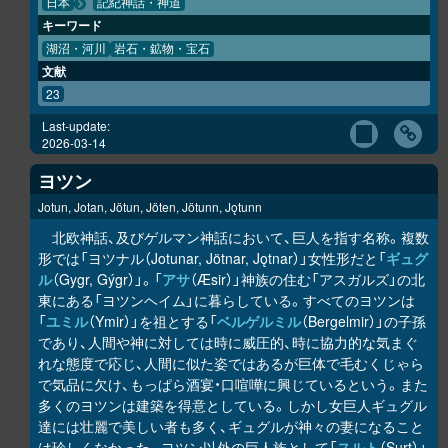
日本
記紀神話・神道
キーワード
湖沼・河川
岩石・鉱物・宝石
文献
23
Last-update:
2026-03-14
ヨツン
Jotun, Jotan, Jötun, Jöten, Jötunn, Jǫtunn
北欧神話、及びゲルマン神話において、巨人を指す名称。複数
形では「ヨツナル（Jotunar, Jötnar, Jǫtnar）」女性形だと「
ギュグ
ル
（Gygr, Gýgr）」。「
アサ
（Æsir）」神族の住む「アスガルズ」の北
東にある「ヨツンヘイム」に暮らしている。すべてのヨツンは
「
ユミル
（Ymir）」を祖とする「
ベルゲルミル
（Bergelmir）」の子孫
であり、人間や神に対しては時に威圧的、時に協力的な気まぐ
れな態度で応じ、人間に似た姿ではあるが巨体で毛むくじゃら
で気品に欠け、もっぱら酒宴・口喧嘩に興じているという。また
多くのヨツンは建築を得意としている。しかし女巨人ギュグル
達には壮麗で美しい者も多く、ギュグルが神々の妻になること
は珍しくなかった。ヨツン以外の巨人族として「
スルト
（Surt）」