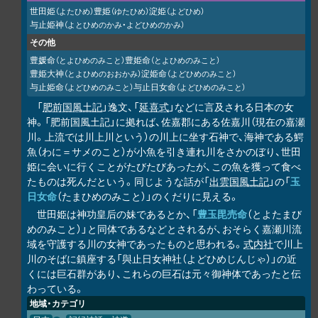
世田姫
豊姫
淀姫
（よたひめ）
（ゆたひめ）
（よどひめ）
与止姫神
（よとひめのかみ・よどひめのかみ）
その他
豊媛命
豊姫命
（とよひめのみこと）
（とよひめのみこと）
豊姫大神
淀姫命
（とよひめのおおかみ）
（よどひめのみこと）
与止姫命
与止日女命
（よどひめのみこと）
（よどひめのみこと）
「
肥前国風土記
」逸文、「
延喜式
」などに言及される日本の女
神。「肥前国風土記」に拠れば、佐嘉郡にある佐嘉川（現在の嘉瀬
川。上流では川上川という）の川上に坐す石神で、海神である鰐
魚（わに＝サメのこと）が小魚を引き連れ川をさかのぼり、世田
姫に会いに行くことがたびたびあったが、この魚を獲って食べ
たものは死んだという。同じような話が「
出雲国風土記
」の「
玉
日女命
（たまひめのみこと）」のくだりに見える。
世田姫は神功皇后の妹であるとか、「
豊玉毘売命
（とよたまび
めのみこと）」と同体であるなどとされるが、おそらく嘉瀬川流
域を守護する川の女神であったものと思われる。
式内社
で川上
川のそばに鎮座する「與止日女神社（よどひめじんじゃ）」の近
くには巨石群があり、これらの巨石は元々御神体であったと伝
わっている。
地域・カテゴリ