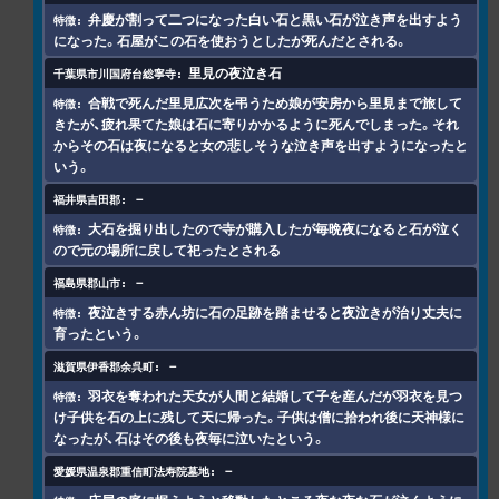
弁慶が割って二つになった白い石と黒い石が泣き声を出すよう
になった。石屋がこの石を使おうとしたが死んだとされる。
里見の夜泣き石
合戦で死んだ里見広次を弔うため娘が安房から里見まで旅して
きたが、疲れ果てた娘は石に寄りかかるように死んでしまった。それ
からその石は夜になると女の悲しそうな泣き声を出すようになったと
いう。
－
大石を掘り出したので寺が購入したが毎晩夜になると石が泣く
ので元の場所に戻して祀ったとされる
－
夜泣きする赤ん坊に石の足跡を踏ませると夜泣きが治り丈夫に
育ったという。
－
羽衣を奪われた天女が人間と結婚して子を産んだが羽衣を見つ
け子供を石の上に残して天に帰った。子供は僧に拾われ後に天神様に
なったが、石はその後も夜毎に泣いたという。
－