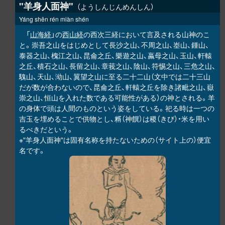
"羊身人面神"
ようしんじんめんしん
Yáng shēn rén miàn shén
「
山海経
」の
西山経
の西次三経において言及される山神のこ
と。崇吾之山をはじめとして長沙之山、不周之山、峚山、鍾山、
泰器之山、槐江之山、昆侖之丘、樂遊之山、蠃母之山、玉山、軒轅
之丘、積石之山、長留之山、章莪之山、陰山、符惕之山、三危之山、
騩
山、天山、泑山、翼望之山に至る二十二山（文中では二十三山
だが数が合わないので、昆侖之丘、軒轅之丘を除き諸毗之山、嶽
崇之山、恒山を入れた数である可能性がある）の神とされる。羊
の身体で頭は人間のものという姿をしている。祀る時は一つの
吉玉を埋めることで供物とし、糈（神饌）は稷（きび）・米を用い
るべきだという。
※"羊身人面神"は固有名称を持たないための（サイト上の）便宜
名です。