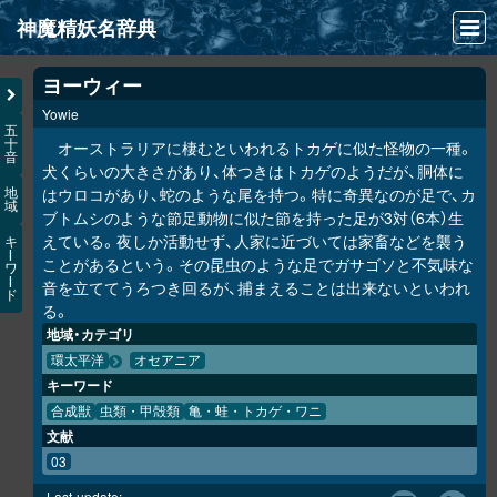
神魔精妖名辞典
NEWS
ヨーウィー
Yowie
INFO
五
十
オーストラリアに棲むといわれるトカゲに似た怪物の一種。
音
文献
犬くらいの大きさがあり、体つきはトカゲのようだが、胴体に
はウロコがあり、蛇のような尾を持つ。特に奇異なのが足で、カ
地
域
検索
ブトムシのような節足動物に似た節を持った足が3対（6本）生
えている。夜しか活動せず、人家に近づいては家畜などを襲う
キ
凖項目
ー
ことがあるという。その昆虫のような足でガサゴソと不気味な
ワ
ー
音を立ててうろつき回るが、捕まえることは出来ないといわれ
ド
画像資料便覧
る。
地域・カテゴリ
LINK
環太平洋
オセアニア
キーワード
合成獣
虫類・甲殻類
亀・蛙・トカゲ・ワニ
文献
03
Last-update: