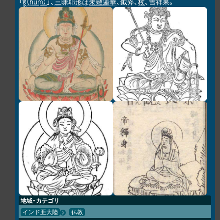
「
हूं（hūṃ）
」、
三昧耶形
は
未敷蓮華
、鉞斧、
杖
、吉祥果。
地域・カテゴリ
インド亜大陸
仏教