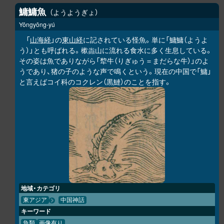
鱅鱅魚
ようようぎょ
Yōngyōng-yú
「
山海経
」の
東山経
に記されている怪魚。単に「鱅鱅（ようよ
う）」とも呼ばれる。樕
山に流れる食水に多く生息している。
𧑤
その姿は魚でありながら「犂牛（りぎゅう＝まだらな牛）」のよ
うであり、猪の子のような声で鳴くという。現在の中国で「鱅」
と言えばコイ科のコクレン（黒鰱）のことを指す。
地域・カテゴリ
東アジア
中国神話
キーワード
魚類
画像有り