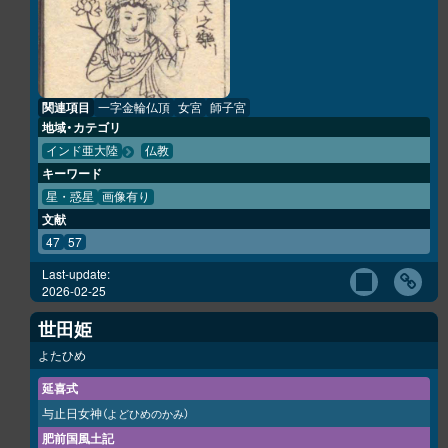
関連項目
一字金輪仏頂
女宮
師子宮
地域・カテゴリ
インド亜大陸
仏教
キーワード
星・惑星
画像有り
文献
47
57
Last-update:
2026-02-25
世田姫
よたひめ
延喜式
与止日女神
（よどひめのかみ）
肥前国風土記