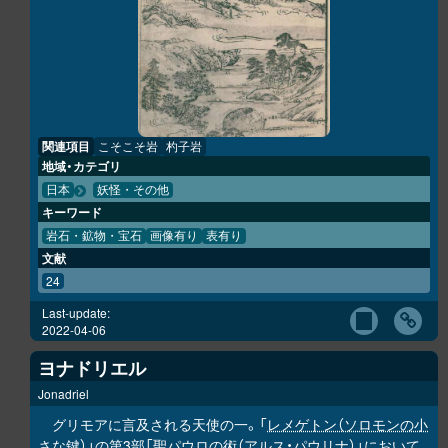
関連項目
こそこそ岩
杓子岩
地域・カテゴリ
日本
妖怪・その他
キーワード
岩石・鉱物・宝石
画像有り
表有り
文献
24
Last-update:
2022-04-06
ヨナドリエル
Jonadriel
グリモアに言及される天使の一。「
レメゲトン（ソロモンの小
さな鍵）
」の第3部「
聖パウロの術（アルス・パウリナ）
」において、