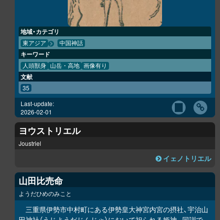
地域・カテゴリ
東アジア
中国神話
キーワード
人頭獣身
山岳・高地
画像有り
文献
35
Last-update:
2026-02-01
ヨウストリエル
Joustriel
イェノトリエル
山田比売命
ようだひめのみこと
三重県伊勢市中村町にある伊勢皇大神宮内宮の摂社、宇治山
田神社（うじようだじんじゃ）において祀られる姫神。同訓で