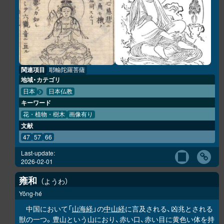
関連項目
耶輸陀羅菩薩
地域・カテゴリ
日本
日本仏教
キーワード
花・植物・樹木
画像有り
文献
47
57
66
Last-update:
2026-02-01
雍和
ようわ
Yōng-hé
中国において「
山海経
」の
中山経
に言及される、凶兆とされる
獣の一つ。豊山という山におり、赤い口、赤い目に黄色い体を持