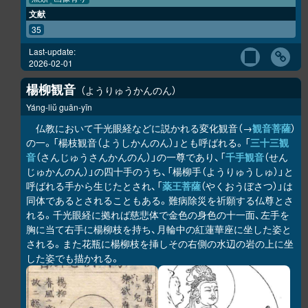
文献
35
Last-update:
2026-02-01
楊柳観音
ようりゅうかんのん
Yáng-liŭ guān-yīn
仏教において千光眼経などに説かれる変化観音（→
観音菩薩
）
の一。「楊枝観音（ようしかんのん）」とも呼ばれる。「
三十三観
音
（さんじゅうさんかんのん）」の一尊であり、「
千手観音
（せん
じゅかんのん）」の四十手のうち、「楊柳手（ようりゅうしゅ）」と
呼ばれる手から生じたとされ、「
薬王菩薩
（やくおうぼさつ）」は
同体であるとされることもある。難病除災を祈願する仏尊とさ
れる。千光眼経に拠れば慈悲体で金色の身色の十一面、左手を
胸に当て右手に楊柳枝を持ち、月輪中の紅蓮華座に坐した姿と
される。また花瓶に楊柳枝を挿しその右側の水辺の岩の上に坐
した姿でも描かれる。