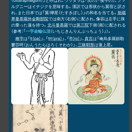
（Uttaraphalgunī）」と呼ばれ、ウッタラは「次の」「後半の」、ファ
ルグニーはイチジクを意味する。漢訳では形状から翼宿と訳さ
れ、また日本では「翼/襷星（たすきぼし）」の和名を当てる。
胎蔵
界曼荼羅
外金剛部院
では南方（右側）に配され、像容は左手に珠
の乗った蓮を持つ。
北斗曼荼羅
では
第三院
下側（南）に配される
（参考：「
一字金輪仏頂
（いちじきんりんぶっちょう）」）。
種字
は「
प（pa）
」、「
प्र（pra）
」、「
रो（ro）
」、
真言
は「唵烏多羅頗勒
窶莎呵（おんうたらはろくそわか）」、
三昧耶形
は蓮上星。