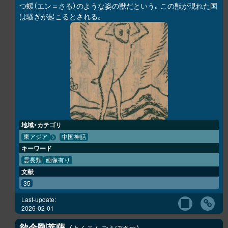
つ蝯（エン＝さる）のような姿の獣だという。この獣が現れた国
は騒ぎが起こるとされる。
地域・カテゴリ
東アジア
中国神話
キーワード
霊長類
画像有り
文献
35
Last-update:
2026-02-01
欲金剛菩薩