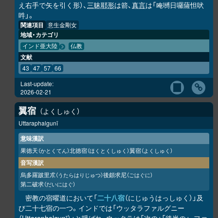
え右手で矢を引く形）、
三昧耶形
は箭、
真言
は「唵嚩日囉薩怛吠
吽」。
関連項目
意生金剛女
地域・カテゴリ
インド亜大陸
仏教
文献
43
47
57
66
Last-update:
2026-02-21
翼宿
よくしゅく
Uttaraphalgunī
意味漢訳
果徳天
北徳宿
翼宿
（かとくてん）
（ほくとくしゅく）
（よくしゅく）
音写漢訳
烏多羅跛里朮
後頗求尼
（うたらはりじゅつ）
（ごはぐに）
第二破求
（だいにはぐ）
密教の宿曜道において「
二十八宿
（にじゅうはっしゅく）」及
び二十七宿の一つ。インドでは「ウッタラファルグニー