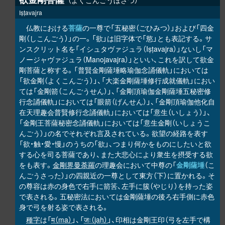
よくこんごうぼさつ
Iṣṭavajra
仏教における
菩薩
の一尊で「五秘密（ごひみつ）」および「四金
剛（しこんごう）」の一。「欲」は旧字体で「慾」とも表記する。サ
ンスクリット名を「イシュタヴァジュラ（Iṣṭavajra）」ないし「マ
ノージャヴァジュラ（Manojavajra）」といい、これを訳して欲金
剛菩薩と称する。「普賢金剛薩埵略瑜伽念誦儀軌」においては
「欲金剛（よくこんごう）」、「大楽金剛薩埵修行成就儀軌」におい
ては「金剛箭（こんごうせん）」、「金剛頂瑜伽金剛薩埵五秘密修
行念誦儀軌」においては「眼箭（げんせん）」、「金剛頂瑜伽他化自
在天理趣会普賢修行念誦儀軌」においては「意生（いしょう）」、
「金剛王菩薩秘密念誦儀軌」においては「意生金剛（いしょうこ
んごう）」の名でそれぞれ言及されている。欲望の経路を表す
「欲・触・愛・慢」のうちの「欲」、つまり何かをものにしたいと欲
する心を司る菩薩であり、また大悲心により衆生を摂受する欲
をも表す。
金剛界曼荼羅
の理趣会において中尊の「
金剛薩埵
（こ
んごうさった）」の四親近の一尊として東方（下）に置かれる。そ
の尊容は赤の身色で右手に箭筈、左手に簇（やじり）を持った姿
で表される。五秘密法においては金剛薩埵の後ろ右手側に赤色
身で弓を射る姿で表される。
種字
は「
म（ma）
」、「
जः（jaḥ）
」、印相は金剛王印（弓を左手で構