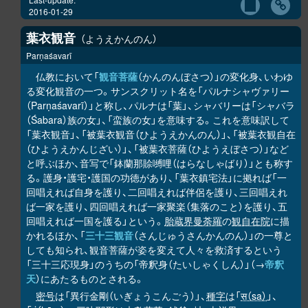
2016-01-29
葉衣観音
ようえかんのん
Parṇaśavarī
仏教において「
観音菩薩
（かんのんぼさつ）」の変化身、いわゆ
る変化観音の一つ。サンスクリット名を「パルナシャヴァリー
（Parṇaśavarī）」と称し、パルナは「葉」、シャバリーは「シャバラ
（Śabara）族の女」、「蛮族の女」を意味する。これを意味訳して
「葉衣観音」、「被葉衣観音（ひようえかんのん）」、「被葉衣観自在
（ひようえかんじざい）」、「被葉衣菩薩（ひようえぼさつ）」など
と呼ぶほか、音写で「鉢蘭那賒嚩哩（はらなしゃばり）」とも称す
る。護身・護宅・護国の功徳があり、「葉衣鎮宅法」に拠れば「一
回唱えれば自身を護り、二回唱えれば伴侶を護り、三回唱えれ
ば一家を護り、四回唱えれば一家聚楽（集落のこと）を護り、五
回唱えれば一国を護る」という。
胎蔵界曼荼羅
の
観自在院
に描
かれるほか、「
三十三観音
（さんじゅうさんかんのん）」の一尊と
しても知られ、観音菩薩が姿を変えて人々を救済するという
「三十三応現身」のうちの「帝釈身（たいしゃくしん）」（→
帝釈
天
）にあたるものとされる。
密号
は「異行金剛（いぎょうこんごう）」、
種字
は「
स（sa）
」、