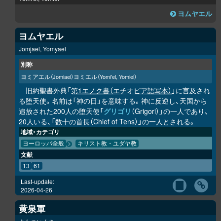
ヨムヤエル
ヨムヤエル
Jomjael, Yomyael
別称
ヨミアエル
ヨミエル
（Jomiael）
（Yomi'el, Yomiel）
旧約聖書外典「
第1エノク書（エチオピア語写本）
」に言及され
る堕天使。名前は「神の日」を意味する。神に反逆し、天国から
追放された200人の堕天使「
グリゴリ
（Grigori）」の一人であり、
20人いる、「数十の首長（Chief of Tens）」の一人とされる。
地域・カテゴリ
ヨーロッパ全般
キリスト教・ユダヤ教
文献
13
61
Last-update:
2026-04-26
黄泉軍