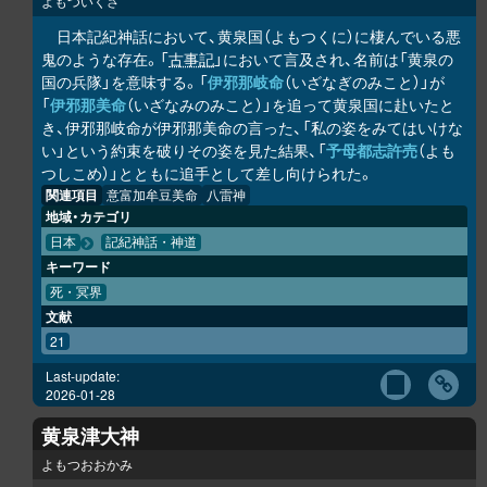
よもついくさ
日本記紀神話において、黄泉国（よもつくに）に棲んでいる悪
鬼のような存在。「
古事記
」において言及され、名前は「黄泉の
国の兵隊」を意味する。「
伊邪那岐命
（いざなぎのみこと）」が
「
伊邪那美命
（いざなみのみこと）」を追って黄泉国に赴いたと
き、伊邪那岐命が伊邪那美命の言った、「私の姿をみてはいけな
い」という約束を破りその姿を見た結果、「
予母都志許売
（よも
つしこめ）」とともに追手として差し向けられた。
関連項目
意富加牟豆美命
八雷神
地域・カテゴリ
日本
記紀神話・神道
キーワード
死・冥界
文献
21
Last-update:
2026-01-28
黄泉津大神
よもつおおかみ