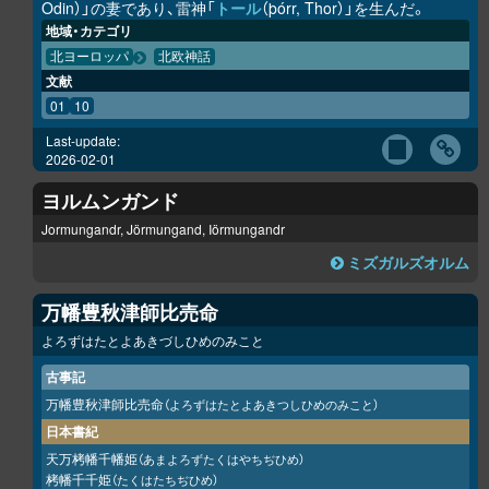
Odin）」の妻であり、雷神「
トール
（þórr, Thor）」を生んだ。
地域・カテゴリ
北ヨーロッパ
北欧神話
文献
01
10
Last-update:
2026-02-01
ヨルムンガンド
Jormungandr, Jörmungand, Iörmungandr
ミズガルズオルム
万幡豊秋津師比売命
よろずはたとよあきづしひめのみこと
古事記
万幡豊秋津師比売命
（よろずはたとよあきつしひめのみこと）
日本書紀
天万栲幡千幡姫
（あまよろずたくはやちぢひめ）
栲幡千千姫
（たくはたちぢひめ）