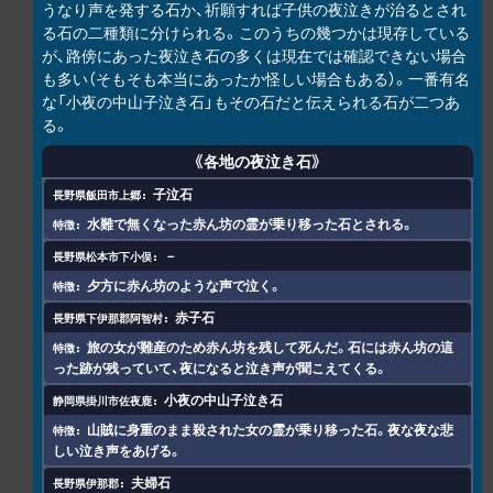
うなり声を発する石か、祈願すれば子供の夜泣きが治るとされ
る石の二種類に分けられる。このうちの幾つかは現存している
が、路傍にあった夜泣き石の多くは現在では確認できない場合
も多い（そもそも本当にあったか怪しい場合もある）。一番有名
な「小夜の中山子泣き石」もその石だと伝えられる石が二つあ
る。
《各地の夜泣き石》
子泣石
水難で無くなった赤ん坊の霊が乗り移った石とされる。
－
夕方に赤ん坊のような声で泣く。
赤子石
旅の女が難産のため赤ん坊を残して死んだ。石には赤ん坊の這
った跡が残っていて、夜になると泣き声が聞こえてくる。
小夜の中山子泣き石
山賊に身重のまま殺された女の霊が乗り移った石。夜な夜な悲
しい泣き声をあげる。
夫婦石