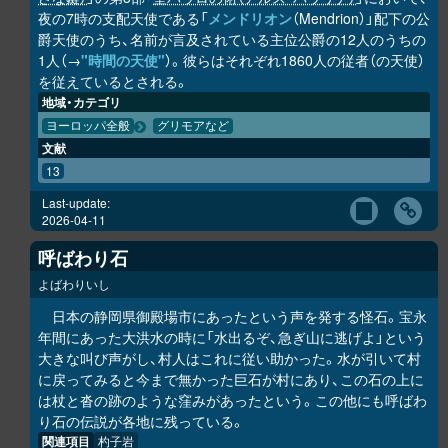
夜の7時の支配天使である「
メンドリオン
（Mendrion）」配下の公
爵天使のうち、名前が言及されている主位公爵の12人のうちの
1人（→
"時間の天使"
）。彼らはそれぞれ1860人の従者（の天使）
を従えているとされる。
地域・カテゴリ
ヨーロッパ全般
グリモアなど
文献
13
Last-update:
2026-04-11
呼ばわり石
よばわりいし
日本の静岡県御殿場市にあったという声を発する怪石。宝永
年間にあった大洪水の時に「水出るぞ、急ぎ山に逃げよ」という
大きな叫び声がし、村人はこれに従い助かった。水が引いて村
に戻ってみると今まで無かった巨石が村にあり、この石の上に
は杖と沓の跡のような窪みがあったという。この他にも呼ばわ
り石の伝説が各地に残っている。
関連項目
杓子岩