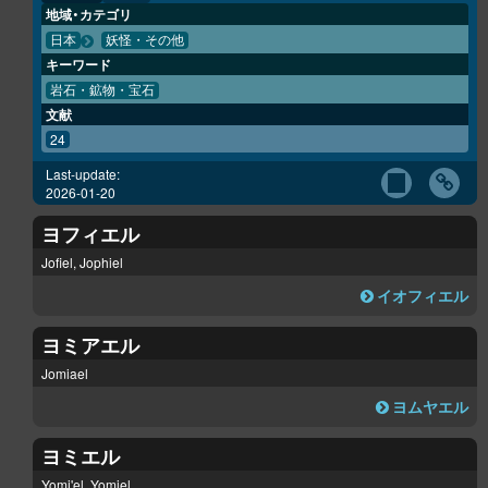
地域・カテゴリ
日本
妖怪・その他
キーワード
岩石・鉱物・宝石
文献
24
Last-update:
2026-01-20
ヨフィエル
Jofiel, Jophiel
イオフィエル
ヨミアエル
Jomiael
ヨムヤエル
ヨミエル
Yomi'el, Yomiel