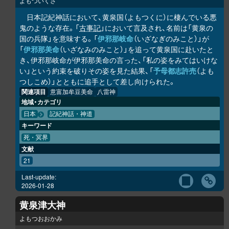
よもついくさ
日本記紀神話において、黄泉国（よもつくに）に棲んでいる悪
鬼のような存在。「
古事記
」において言及され、名前は「黄泉の
国の兵隊」を意味する。「
伊邪那岐命
（いざなぎのみこと）」が
「
伊邪那美命
（いざなみのみこと）」を追って黄泉国に赴いたと
き、伊邪那岐命が伊邪那美命の言った、「私の姿をみてはいけな
い」という約束を破りその姿を見た結果、「
予母都志許売
（よも
つしこめ）」とともに追手として差し向けられた。
関連項目
意富加牟豆美命
八雷神
地域・カテゴリ
日本
記紀神話・神道
キーワード
死・冥界
文献
21
Last-update:
2026-01-28
黄泉津大神
よもつおおかみ