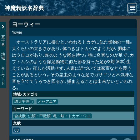
神魔精妖名辞典
NEWS
ヨーウィー
Yowie
INFO
五
十
オーストラリアに棲むといわれるトカゲに似た怪物の一種。
音
文献
犬くらいの大きさがあり、体つきはトカゲのようだが、胴体に
はウロコがあり、蛇のような尾を持つ。特に奇異なのが足で、カ
地
域
検索
ブトムシのような節足動物に似た節を持った足が3対（6本）生
えている。夜しか活動せず、人家に近づいては家畜などを襲う
キ
凖項目
ー
ことがあるという。その昆虫のような足でガサゴソと不気味な
ワ
ー
音を立ててうろつき回るが、捕まえることは出来ないといわれ
ド
画像資料便覧
る。
地域・カテゴリ
LINK
環太平洋
オセアニア
キーワード
合成獣
虫類・甲殻類
亀・蛙・トカゲ・ワニ
文献
03
Last-update: