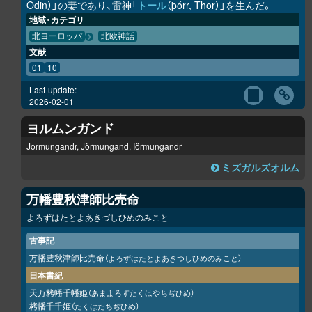
Odin）」の妻であり、雷神「
トール
（þórr, Thor）」を生んだ。
地域・カテゴリ
北ヨーロッパ
北欧神話
文献
01
10
Last-update:
2026-02-01
ヨルムンガンド
Jormungandr, Jörmungand, Iörmungandr
ミズガルズオルム
万幡豊秋津師比売命
よろずはたとよあきづしひめのみこと
古事記
万幡豊秋津師比売命
（よろずはたとよあきつしひめのみこと）
日本書紀
天万栲幡千幡姫
（あまよろずたくはやちぢひめ）
栲幡千千姫
（たくはたちぢひめ）