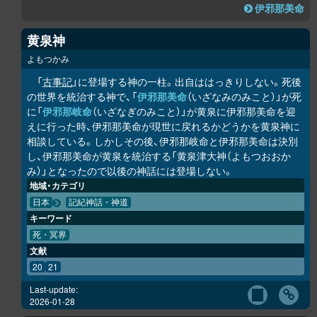
伊邪那美命
黄泉神
よもつかみ
「
古事記
」に登場する神の一柱。出自ははっきりしない。死後
の世界を統治する神で、「
伊邪那美命
（いざなみのみこと）」が死
に「
伊邪那岐命
（いざなぎのみこと）」が黄泉に伊邪那美命を迎
えに行った時、伊邪那美命が現世に戻れるかどうかを黄泉神に
相談している。しかしその後、伊邪那岐命と伊邪那美命は決別
し、伊邪那美命が黄泉を統治する「黄泉津大神（よもつおおか
み）」となったので以後の神話には登場しない。
地域・カテゴリ
日本
記紀神話・神道
キーワード
死・冥界
文献
20
21
Last-update:
2026-01-28