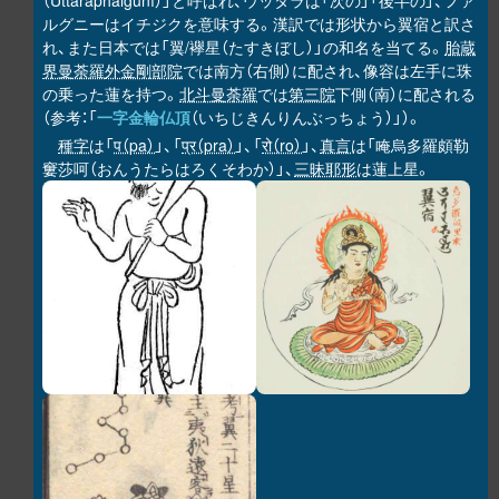
（Uttaraphalgunī）」と呼ばれ、ウッタラは「次の」「後半の」、ファ
ルグニーはイチジクを意味する。漢訳では形状から翼宿と訳さ
れ、また日本では「翼/襷星（たすきぼし）」の和名を当てる。
胎蔵
界曼荼羅
外金剛部院
では南方（右側）に配され、像容は左手に珠
の乗った蓮を持つ。
北斗曼荼羅
では
第三院
下側（南）に配される
（参考：「
一字金輪仏頂
（いちじきんりんぶっちょう）」）。
種字
は「
प（pa）
」、「
प्र（pra）
」、「
रो（ro）
」、
真言
は「唵烏多羅頗勒
窶莎呵（おんうたらはろくそわか）」、
三昧耶形
は蓮上星。