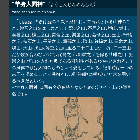
"羊身人面神"
ようしんじんめんしん
Yáng shēn rén miàn shén
「
山海経
」の
西山経
の西次三経において言及される山神のこ
と。崇吾之山をはじめとして長沙之山、不周之山、峚山、鍾山、
泰器之山、槐江之山、昆侖之丘、樂遊之山、蠃母之山、玉山、軒轅
之丘、積石之山、長留之山、章莪之山、陰山、符惕之山、三危之山、
騩
山、天山、泑山、翼望之山に至る二十二山（文中では二十三山
だが数が合わないので、昆侖之丘、軒轅之丘を除き諸毗之山、嶽
崇之山、恒山を入れた数である可能性がある）の神とされる。羊
の身体で頭は人間のものという姿をしている。祀る時は一つの
吉玉を埋めることで供物とし、糈（神饌）は稷（きび）・米を用い
るべきだという。
※"羊身人面神"は固有名称を持たないための（サイト上の）便宜
名です。