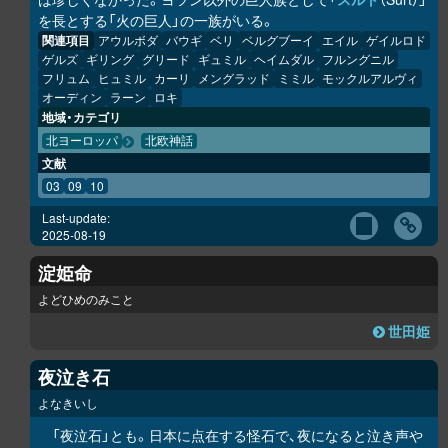
を長とする「火の巨人」の一族がいる。
関連項目
アウルボダ
バウギ
ベリ
ベルグブーイ
エイル
ゲイルロド
ゲルズ
ギリング
グリード
ギュミル
ヘイムダル
フルングニル
フリュム
ヒュミル
カーリ
メングラッド
ミミル
モックルアルヴィ
オーディン
ラーン
ロキ
地域・カテゴリ
北ヨーロッパ
北欧神話
文献
03
09
10
Last-update:
2025-08-19
淀姫命
よどひめのみこと
世田姫
夜泣き石
よなきいし
「夜泣石」とも。日本に点在する怪石で、夜になると泣き声や