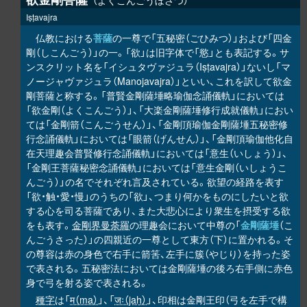
よくこんごうぼさつ
Iṣṭavajra
仏教における
菩薩
の一尊で「五秘密（ごひみつ）」および「四金
剛（しこんごう）」の一。「欲」は旧字体で「慾」とも表記する。サ
ンスクリット名を「イシュタヴァジュラ（Iṣṭavajra）」ないし「マ
ノージャヴァジュラ（Manojavajra）」といい、これを訳して欲金
剛菩薩と称する。「普賢金剛薩埵略瑜伽念誦儀軌」においては
「欲金剛（よくこんごう）」、「大楽金剛薩埵修行成就儀軌」におい
ては「金剛箭（こんごうせん）」、「金剛頂瑜伽金剛薩埵五秘密修
行念誦儀軌」においては「眼箭（げんせん）」、「金剛頂瑜伽他化自
在天理趣会普賢修行念誦儀軌」においては「意生（いしょう）」、
「金剛王菩薩秘密念誦儀軌」においては「意生金剛（いしょうこ
んごう）」の名でそれぞれ言及されている。欲望の経路を表す
「欲・触・愛・慢」のうちの「欲」、つまり何かをものにしたいと欲
する心を司る菩薩であり、また大悲心により衆生を摂受する欲
をも表す。
金剛界曼荼羅
の理趣会において中尊の「
金剛薩埵
（こ
んごうさった）」の四親近の一尊として東方（下）に置かれる。そ
の尊容は赤の身色で右手に箭筈、左手に簇（やじり）を持った姿
で表される。五秘密法においては金剛薩埵の後ろ右手側に赤色
身で弓を射る姿で表される。
種字
は「
म（ma）
」、「
जः（jaḥ）
」、印相は金剛王印（弓を左手で構