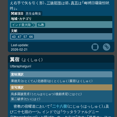
え右手で矢を引く形）、
三昧耶形
は箭、
真言
は「唵嚩日囉薩怛吠
吽」。
関連項目
意生金剛女
地域・カテゴリ
インド亜大陸
仏教
文献
43
47
57
66
Last-update:
2026-02-21
翼宿
よくしゅく
Uttaraphalgunī
意味漢訳
果徳天
北徳宿
翼宿
（かとくてん）
（ほくとくしゅく）
（よくしゅく）
音写漢訳
烏多羅跛里朮
後頗求尼
（うたらはりじゅつ）
（ごはぐに）
第二破求
（だいにはぐ）
密教の宿曜道において「
二十八宿
（にじゅうはっしゅく）」及
び二十七宿の一つ。インドでは「ウッタラファルグニー