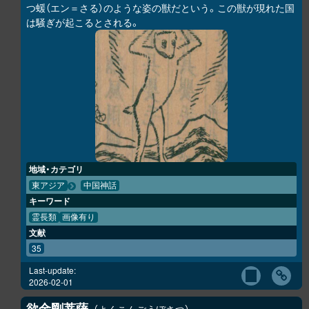
つ蝯（エン＝さる）のような姿の獣だという。この獣が現れた国
は騒ぎが起こるとされる。
地域・カテゴリ
東アジア
中国神話
キーワード
霊長類
画像有り
文献
35
Last-update:
2026-02-01
欲金剛菩薩