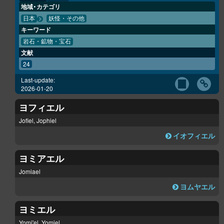
地域・カテゴリ
日本
妖怪・その他
キーワード
岩石・鉱物・宝石
文献
24
Last-update:
2026-01-20
ヨフィエル
Jofiel, Jophiel
イオフィエル
ヨミアエル
Jomiael
ヨムヤエル
ヨミエル
Yomi'el, Yomiel