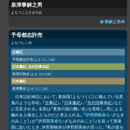
泉津事解之男
よもつことさかのお
事解之男神
予母都志許売
よもつしこめ
古事記
予母都志許売
（よもつしこめ）
日本書紀、先代旧事本紀
泉津日狭女
（よもつひさめ）
日本書紀
泉津醜女
（よもつしこめ）
日本記紀神話において、黄泉国（よもつくに）に棲んでいる悪
鬼のような存在。「
古事記
」、「
日本書紀
」、「
先代旧事本紀
」など
に言及される。名前は「黄泉の国の醜い女」を意味し、死による
穢れを人格化したものだと考えられる。「
伊邪那岐命
（いざなぎ
のみこと）」が「
伊邪那美命
（いざなみのみこと）」を追って黄泉
国に赴いたとき、伊邪那岐命が伊邪那美命の言った、「私の姿を