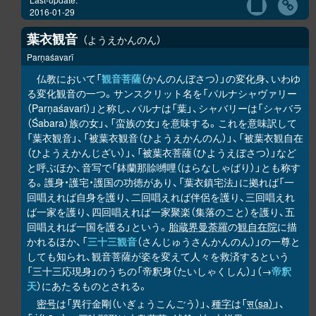
2016-01-29
葉衣観音
ようえかんのん
Parṇaśavarī
仏教において「
観音菩薩
（かんのんぼさつ）」の変化身、いわゆ
る変化観音の一つ。サンスクリット名を「パルナシャヴァリー
（Parṇaśavarī）」と称し、パルナは「葉」、シャバリーは「シャバラ
（Śabara）族の女」、「蛮族の女」を意味する。これを意味訳して
「葉衣観音」、「被葉衣観音（ひようえかんのん）」、「被葉衣観自在
（ひようえかんじざい）」、「被葉衣菩薩（ひようえぼさつ）」など
と呼ぶほか、音写で「鉢蘭那賒嚩哩（はらなしゃばり）」とも称す
る。護身・護宅・護国の功徳があり、「葉衣鎮宅法」に拠れば「一
回唱えれば自身を護り、二回唱えれば伴侶を護り、三回唱えれ
ば一家を護り、四回唱えれば一家聚楽（集落のこと）を護り、五
回唱えれば一国を護る」という。
胎蔵界曼荼羅
の
観自在院
に描
かれるほか、「
三十三観音
（さんじゅうさんかんのん）」の一尊と
しても知られ、観音菩薩が姿を変えて人々を救済するという
「三十三応現身」のうちの「帝釈身（たいしゃくしん）」（→
帝釈
天
）にあたるものとされる。
密号
は「異行金剛（いぎょうこんごう）」、
種字
は「
स（sa）
」、