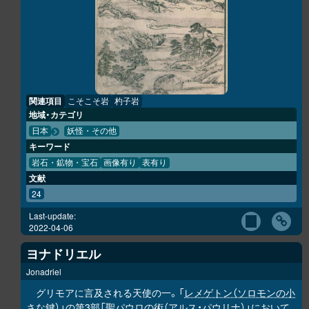
関連項目
こそこそ岩
杓子岩
地域・カテゴリ
日本
妖怪・その他
キーワード
岩石・鉱物・宝石
画像有り
表有り
文献
24
Last-update:
2022-04-06
ヨナドリエル
Jonadriel
グリモアに言及される天使の一。「
レメゲトン（ソロモンの小
さな鍵）
」の第3部「
聖パウロの術（アルス・パウリナ）
」において、