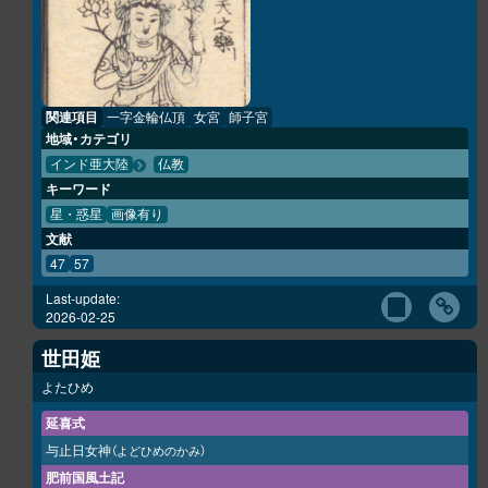
関連項目
一字金輪仏頂
女宮
師子宮
地域・カテゴリ
インド亜大陸
仏教
キーワード
星・惑星
画像有り
文献
47
57
Last-update:
2026-02-25
世田姫
よたひめ
延喜式
与止日女神
（よどひめのかみ）
肥前国風土記