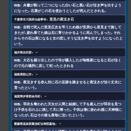
弁慶が割って二つになった白い石と黒い石が泣き声を出すよう
になった。石屋がこの石を使おうとしたが死んだとされる。
里見の夜泣き石
合戦で死んだ里見広次を弔うため娘が安房から里見まで旅して
きたが、疲れ果てた娘は石に寄りかかるように死んでしまった。それ
からその石は夜になると女の悲しそうな泣き声を出すようになったと
いう。
－
大石を掘り出したので寺が購入したが毎晩夜になると石が泣く
ので元の場所に戻して祀ったとされる
－
夜泣きする赤ん坊に石の足跡を踏ませると夜泣きが治り丈夫に
育ったという。
－
羽衣を奪われた天女が人間と結婚して子を産んだが羽衣を見つ
け子供を石の上に残して天に帰った。子供は僧に拾われ後に天神様に
なったが、石はその後も夜毎に泣いたという。
－