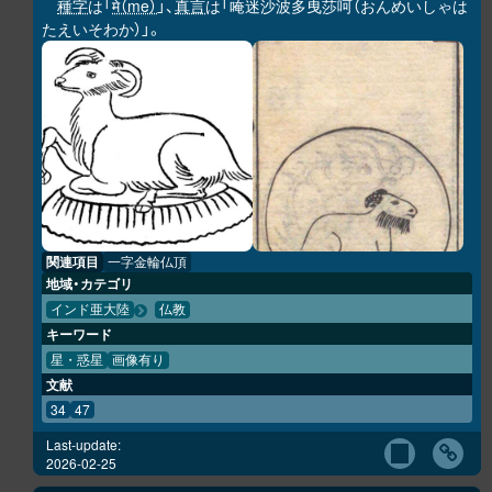
種字
は「
मे（me）
」、
真言
は「唵迷沙波多曳莎呵（おんめいしゃは
たえいそわか）」。
関連項目
一字金輪仏頂
地域・カテゴリ
インド亜大陸
仏教
キーワード
星・惑星
画像有り
文献
34
47
Last-update:
2026-02-25