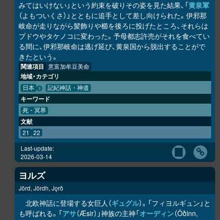
みてはいけない」という約束を破りその姿を見た結果、「
黄泉軍
（よもついくさ）」とともに追手として差し向けられた。伊邪那
岐命が走りながら髪飾りや櫛を後ろに投げたところ、それらは
ブドウやタケノコに変わった。予母都志許売がそれを食べてい
る間に、伊邪那岐命は逃げ延び、黄泉国から脱出することがで
きたという。
関連項目
意富加牟豆美命
地域・カテゴリ
日本
記紀神話・神道
キーワード
死・冥界
文献
21
22
Last-update:
2026-03-14
ヨルズ
Jörd, Jördh, Jǫrð
北欧神話に登場する女巨人（
ギュグル
）。「フィヨルギュン」と
も呼ばれる。「
アサ
（Æsir）」神族の主神「
オーディン
（Ōðinn,