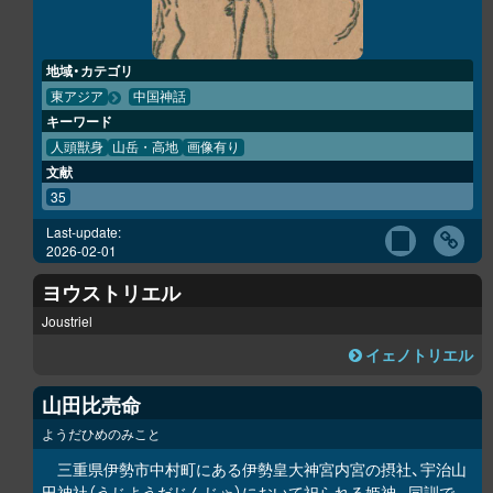
地域・カテゴリ
東アジア
中国神話
キーワード
人頭獣身
山岳・高地
画像有り
文献
35
Last-update:
2026-02-01
ヨウストリエル
Joustriel
イェノトリエル
山田比売命
ようだひめのみこと
三重県伊勢市中村町にある伊勢皇大神宮内宮の摂社、宇治山
田神社（うじようだじんじゃ）において祀られる姫神。同訓で