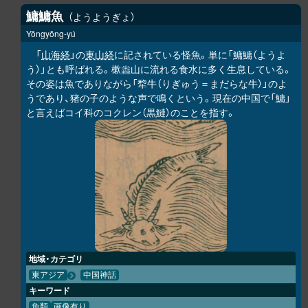
鱅鱅魚
ようようぎょ
Yōngyōng-yú
「
山海経
」の
東山経
に記されている怪魚。単に「鱅鱅（ようよ
う）」とも呼ばれる。樕
山に流れる食水に多く生息している。
𧑤
その姿は魚でありながら「犂牛（りぎゅう＝まだらな牛）」のよ
うであり、猪の子のような声で鳴くという。現在の中国で「鱅」
と言えばコイ科のコクレン（黒鰱）のことを指す。
地域・カテゴリ
東アジア
中国神話
キーワード
魚類
画像有り