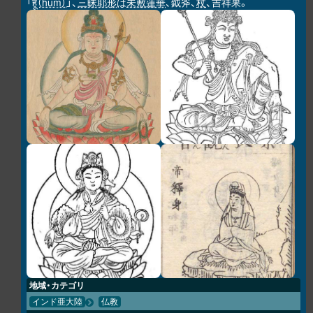
「
हूं（hūṃ）
」、
三昧耶形
は
未敷蓮華
、鉞斧、
杖
、吉祥果。
地域・カテゴリ
インド亜大陸
仏教