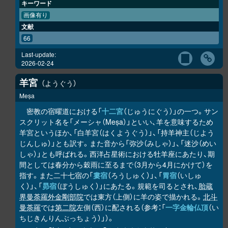
キーワード
画像有り
文献
66
Last-update:
2026-02-24
羊宮
ようぐう
Meṣa
密教の宿曜道における「
十二宮
（じゅうにぐう）」の一つ。サン
スクリット名を「メーシャ（Meṣa）」といい、羊を意味するため
羊宮というほか、「白羊宮（はくようぐう）」、「持羊神主（じよう
じんしゅ）」とも訳す。また音から「弥沙（みしゃ）」、「迷沙（めい
しゃ）」とも呼ばれる。西洋占星術における牡羊座にあたり、期
間としては春分から穀雨に至るまで（3月から4月にかけて）を
指す。また二十七宿の「
婁宿
（ろうしゅく）」、「
胃宿
（いしゅ
く）」、「
昴宿
（ぼうしゅく）」にあたる。規範を司るとされ、
胎蔵
界曼荼羅
外金剛部院
では東方（上側）に羊の姿で描かれる。
北斗
曼荼羅
では
第二院
左側（西）に配される（参考：「
一字金輪仏頂
（い
ちじきんりんぶっちょう）」）。