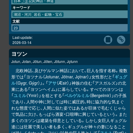
日本
記紀神話・神道
キーワード
湖沼・河川
岩石・鉱物・宝石
文献
23
Last-update:
2026-03-14
ヨツン
Jotun, Jotan, Jötun, Jöten, Jötunn, Jǫtunn
北欧神話、及びゲルマン神話において、巨人を指す名称。複数
形では「ヨツナル（Jotunar, Jötnar, Jǫtnar）」女性形だと「
ギュグ
ル
（Gygr, Gýgr）」。「
アサ
（Æsir）」神族の住む「アスガルズ」の北
東にある「ヨツンヘイム」に暮らしている。すべてのヨツンは
「
ユミル
（Ymir）」を祖とする「
ベルゲルミル
（Bergelmir）」の子孫
であり、人間や神に対しては時に威圧的、時に協力的な気まぐ
れな態度で応じ、人間に似た姿ではあるが巨体で毛むくじゃら
で気品に欠け、もっぱら酒宴・口喧嘩に興じているという。また
多くのヨツンは建築を得意としている。しかし女巨人ギュグル
達には壮麗で美しい者も多く、ギュグルが神々の妻になること
は珍しくなかった。ヨツン以外の巨人族として「
スルト
（Surt）」