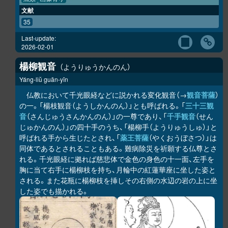
文献
35
Last-update:
2026-02-01
楊柳観音
ようりゅうかんのん
Yáng-liŭ guān-yīn
仏教において千光眼経などに説かれる変化観音（→
観音菩薩
）
の一。「楊枝観音（ようしかんのん）」とも呼ばれる。「
三十三観
音
（さんじゅうさんかんのん）」の一尊であり、「
千手観音
（せん
じゅかんのん）」の四十手のうち、「楊柳手（ようりゅうしゅ）」と
呼ばれる手から生じたとされ、「
薬王菩薩
（やくおうぼさつ）」は
同体であるとされることもある。難病除災を祈願する仏尊とさ
れる。千光眼経に拠れば慈悲体で金色の身色の十一面、左手を
胸に当て右手に楊柳枝を持ち、月輪中の紅蓮華座に坐した姿と
される。また花瓶に楊柳枝を挿しその右側の水辺の岩の上に坐
した姿でも描かれる。