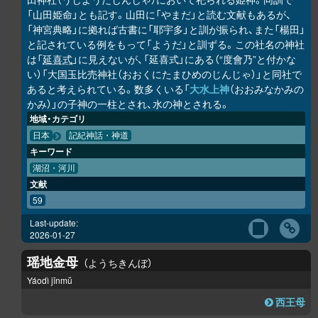
「山田姫命」とも記す。山田に「やまだ」と読む文献もあるが、
「神宮典略」に拠れば古書に「耶宇多」と訓が振られ、また「楊田」
と記されている例をもって「ようだ」と訓ずる。この社名の神社
は「
延喜式
」に見えないが、「延喜式」にある（“度會乃”と付かな
い）「大国玉比売神社（おおくにたまひめのじんじゃ）」と同社で
あると考えられている。数多くいる「
大水上神
（おおみなかみの
かみ）」の子神の一柱とされ、水の神とされる。
地域・カテゴリ
日本
記紀神話・神道
キーワード
湖沼・河川
文献
59
Last-update:
2026-01-27
瑶地金母
ようちきんぼ
Yáodì jīnmŭ
西王母