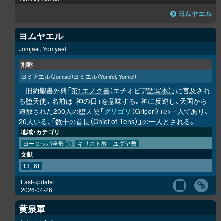
ヨムヤエル
ヨムヤエル
Jomjael, Yomyael
別称
ヨミアエル
ヨミエル
（Jomiael）
（Yomi'el, Yomiel）
旧約聖書外典「
第1エノク書（エチオピア語写本）
」に言及され
る堕天使。名前は「神の日」を意味する。神に反逆し、天国から
追放された200人の堕天使「
グリゴリ
（Grigori）」の一人であり、
20人いる、「数十の首長（Chief of Tens）」の一人とされる。
地域・カテゴリ
ヨーロッパ全般
キリスト教・ユダヤ教
文献
13
61
Last-update:
2026-04-26
黄泉軍