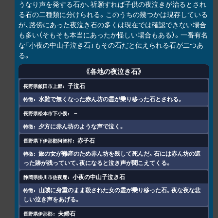
うなり声を発する石か、祈願すれば子供の夜泣きが治るとされ
る石の二種類に分けられる。このうちの幾つかは現存している
が、路傍にあった夜泣き石の多くは現在では確認できない場合
も多い（そもそも本当にあったか怪しい場合もある）。一番有名
な「小夜の中山子泣き石」もその石だと伝えられる石が二つあ
る。
《各地の夜泣き石》
子泣石
水難で無くなった赤ん坊の霊が乗り移った石とされる。
－
夕方に赤ん坊のような声で泣く。
赤子石
旅の女が難産のため赤ん坊を残して死んだ。石には赤ん坊の這
った跡が残っていて、夜になると泣き声が聞こえてくる。
小夜の中山子泣き石
山賊に身重のまま殺された女の霊が乗り移った石。夜な夜な悲
しい泣き声をあげる。
夫婦石