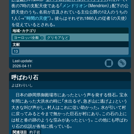
夜の7時の支配天使である「
メンドリオン
（Mendrion）」配下の公
爵天使のうち、名前が言及されている主位公爵の12人のうちの
1人（→
"時間の天使"
）。彼らはそれぞれ1860人の従者（の天使）
を従えているとされる。
地域・カテゴリ
ヨーロッパ全般
グリモアなど
文献
13
Last-update:
2026-04-11
呼ばわり石
よばわりいし
日本の静岡県御殿場市にあったという声を発する怪石。宝永
年間にあった大洪水の時に「水出るぞ、急ぎ山に逃げよ」という
大きな叫び声がし、村人はこれに従い助かった。水が引いて村
に戻ってみると今まで無かった巨石が村にあり、この石の上に
は杖と沓の跡のような窪みがあったという。この他にも呼ばわ
り石の伝説が各地に残っている。
関連項目
杓子岩