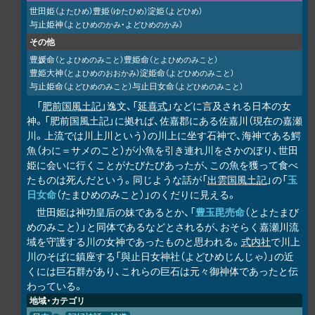
世田姫
豊姫
淀姫
（よたひめ）
（ゆたひめ）
（よどひめ）
与止姫神
（よとひめのかみ・よどひめのかみ）
その他
豊媛命
豊姫命
（とよひめのみこと）
（とよひめのみこと）
豊姫大神
淀姫命
（とよひめのおおかみ）
（よどひめのみこと）
与止姫命
与止日女命
（よどひめのみこと）
（よどひめのみこと）
「
肥前国風土記
」逸文、「
延喜式
」などに言及される日本の女
神。「肥前国風土記」に拠れば、佐嘉郡にある佐嘉川（現在の嘉瀬
川。上流では川上川という）の川上に坐す石神で、海神である鰐
魚（わに＝サメのこと）が小魚を引き連れ川をさかのぼり、世田
姫に会いに行くことがたびたびあったが、この魚を獲って食べ
たものは死んだという。同じような話が「
出雲国風土記
」の「
玉
日女命
（たまひめのみこと）」のくだりに見える。
世田姫は神功皇后の妹であるとか、「
豊玉毘売命
（とよたまび
めのみこと）」と同体であるなどとされるが、おそらく嘉瀬川流
域を守護する川の女神であったものと思われる。
式内社
で川上
川のそばに鎮座する「與止日女神社（よどひめじんじゃ）」の近
くには巨石群があり、これらの巨石は元々御神体であったと伝
わっている。
地域・カテゴリ