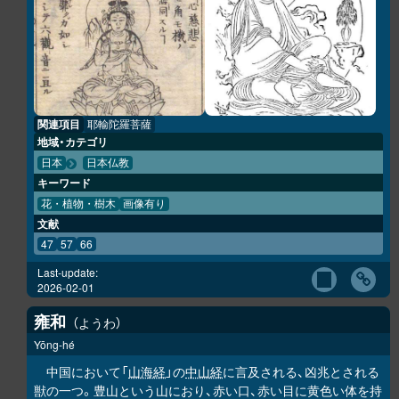
関連項目
耶輸陀羅菩薩
地域・カテゴリ
日本
日本仏教
キーワード
花・植物・樹木
画像有り
文献
47
57
66
Last-update:
2026-02-01
雍和
ようわ
Yōng-hé
中国において「
山海経
」の
中山経
に言及される、凶兆とされる
獣の一つ。豊山という山におり、赤い口、赤い目に黄色い体を持