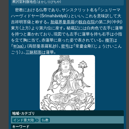
摩訶室利微地也
（まかしりびちや）
密教における仏尊であり、サンスクリット名を「シュリーマ
ハーヴィドヤー（Śrīmahāvidyā）」といい、これを意味訳して大
吉祥明菩薩と称する。
胎蔵界曼荼羅
の
観自在院
の第二列（中列）
東方（上方）より第六位に座す。秘蔵記には白肉色で左手に蓮華
を持つと書かれており、現図でも左手に蓮華を持ち右手は小指
を立て胸に当て、赤蓮華に座った姿で表されている。
種字
は
「
स（sa）
」（両部曼荼羅私抄）、
密号
は「常慶金剛（じょうけいこん
ごう）」、
三昧耶形
は蓮華。
地域・カテゴリ
インド亜大陸
仏教
キーワード