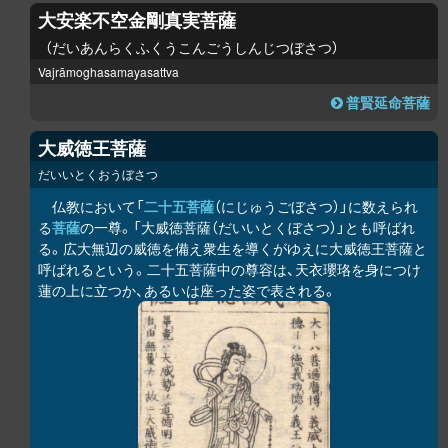
大安楽不空金剛真実菩薩
だいあんらくふくうこんごうしんじつぼさつ
Vajrāmoghasamayasattva
普賢延命菩薩
大威徳王菩薩
だいいとくおうぼさつ
仏教において「
二十五菩薩
（にじゅうごぼさつ）」に数えられ
る
菩薩
の一尊。「大威徳菩薩（だいいとくぼさつ）」とも呼ばれ
る。広大無辺の威徳を備え衆生を導くがゆえに大威徳王菩薩と
呼ばれるという。二十五菩薩中の尊容は、天衣瓔珞を身につけ
蓮の上に立つか、あるいは座った姿で表される。