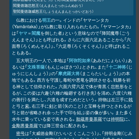
閻曼徳迦忿怒王
（えんまんとっかふんぬおう）
聖閻曼徳迦威怒王
（しょうえんまんとっかいどおう）
仏教における
明王
の一。インドの「ヤマーンタカ
（Yamāntaka）」が仏教に取り入れられたもの。「ヤマーンタカ」
は「
ヤマ
＝
閻魔
を倒した者」という意味なので「降閻魔尊（ごう
えんまそん）」とも呼ばれる。さらに六面六足あることから「六
面尊（ろくめんそん）」、「六足尊（ろくそくそん）」と呼ばれるこ
ともある。
五大明王の一人で、本地は「
阿弥陀如来
（あみだにょらい）」あ
るいは「
文殊菩薩
（もんじゅぼさつ）」とされ、また「
十二神将
（じ
ゅうにじんしょう）」の「
摩虎羅大将
（まこらたいしょう）」の本
地でもある。西方を守護し毒蛇や悪竜を調伏させる、戦勝を祈
る神として信仰された。六面六臂六足で体が青黒く忿怒形をと
るが、この姿は六趣（六種の輪廻する行き先）を清め、六度（六種
の善行）を満たし、六道を成すためだという。持物は左三手に
戟
と弓と
索
、右三手に
剣
と箭（矢のこと）と宝棒を持つとされるが
弓と箭が省略され余った手で印を結ぶ姿の像が多い。また多く
水牛に乗っている姿で表される。
胎蔵界曼荼羅
では
持明院
に、
金剛界曼荼羅
では降三世会に配される。
密号
は「大威徳金剛（だいいとくこんごう）」、「持明金剛（じみ