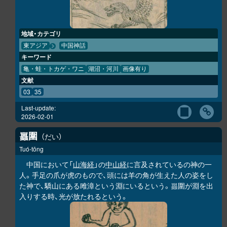
地域・カテゴリ
東アジア
中国神話
キーワード
亀・蛙・トカゲ・ワニ
湖沼・河川
画像有り
文献
03
35
Last-update:
2026-02-01
圍
だい
𧕛
Tuó-tōng
中国において「
山海経
」の
中山経
に言及されているの神の一
人。手足の爪が虎のもので、頭には羊の角が生えた人の姿をし
た神で、驕山にある雎漳という淵にいるという。
圍が淵を出
𧕛
入りする時、光が放たれるという。