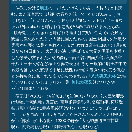
仏教における
明王
の一。「たいげんすいみょうおう」とも読
む。また真言宗では「師」の音を無視して「たいげんみょうお
う」ないし「だいげんみょうおう」と読む。インドの「アータヴ
ァカ（Āṭavaka）」と呼ばれる悪鬼が仏教に取り込まれたもの。
「曠野鬼（こうやき）」と呼ばれる理由は荒野に住んでいた所を
釈迦に教化されたという話に因んだもの。国土や国民を外敵や
災害から護る仏尊とされる。このため昔は宮中において1月の8
日から14日まで、「大元帥の法」と呼ばれる大元帥明王を本尊と
した修法が営まれた。その像は一面四臂、四面八臂、六面八臂、
十八面三十六臂など様々な姿で表されるが一般的に明王の中で
も最も厳しい忿怒形で手足に幾匹もの蛇を巻きつけ、刀や
戟
な
どを持ち炎に包まれた姿であらわされる。「
八大夜叉大将
（はち
だいやしゃたいしょう）」の一尊「
無比力夜叉
（むひりきやし
ゃ）」は同体とされる。
種字
は「
अ（a）
」、「
आः（āḥ）
」、「
हूं（hūṃ）
」、「
वं（vaṃ）
」、
三昧耶形
は
剣輪
、千輻剣輪。
真言
は「南無多律多勃律、婆羅勃律、柘頡迷
柘、頡迷但邏散淡嗚炎毘莎訶（なむたりつたぼりつ、ばらぼり
つ、しゃきつめいしゃ、きつめいたらさんたんめいえんびそわ
か）」（部落百姓小心呪・T1238）のほか「大元帥無辺神力甘露
呪」、「阿吒薄倶心呪」、「阿吒薄倶心中心呪」など。