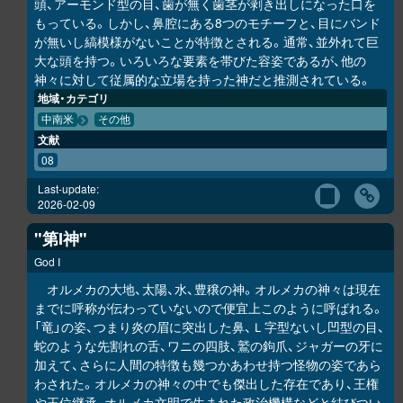
頭、アーモンド型の目、歯が無く歯茎が剥き出しになった口を
もっている。しかし、鼻腔にある8つのモチーフと、目にバンド
が無いし縞模様がないことが特徴とされる。通常、並外れて巨
大な頭を持つ。いろいろな要素を帯びた容姿であるが、他の
神々に対して従属的な立場を持った神だと推測されている。
地域・カテゴリ
中南米
その他
文献
08
Last-update:
2026-02-09
"第I神"
God I
オルメカの大地、太陽、水、豊穣の神。オルメカの神々は現在
までに呼称が伝わっていないので便宜上このように呼ばれる。
「竜」の姿、つまり炎の眉に突出した鼻、Ｌ字型ないし凹型の目、
蛇のような先割れの舌、ワニの四肢、鷲の鉤爪、ジャガーの牙に
加えて、さらに人間の特徴も幾つかあわせ持つ怪物の姿であら
わされた。オルメカの神々の中でも傑出した存在であり、王権
や王位継承、オルメカ文明で生まれた政治機構などと結びつい