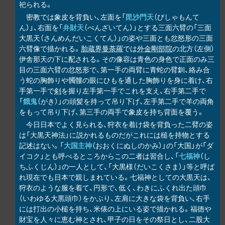
祀られる。
密教では象皮を背負い、左面を「
毘沙門天
（びしゃもんて
ん）」、右面を「
弁財天
（べんざいてん）」とする三面六臂の「三面
大黒天（さんめんだいこくてん）」の姿や三面とも忿怒形の三面
六臂像で描かれる。
胎蔵界曼荼羅
では
外金剛部院
の北方（左側）
伊舎那天の下に配される。その像容は青色の身色で正面のみ三
目の三面六臂の忿怒形で、第一手の両臂に青蛇の臂釧、絡み合
う蛇の胸飾りや髑髏の眼にひもを通した胸飾りを身に着け、右
手第一手で
剣
を握り左手第一手でこれを支え、右手第二手で
「
餓鬼
（がき）」の頭髪を持って吊り下げ、左手第二手で羊の両角
をもって吊り下げ、第三手の両手で象皮を持ち背面を覆う。
今日日本でよく見られる、狩衣を着け袋を背負った二臂の姿
は「大黒天神法」に説かれるものだがこれには槌を持物とする
記述はない。「
大国主神
（おおくにぬしのかみ）」の「大国」が「ダ
イコク」とも呼べるところからこの二者は習合し、「
七福神
（し
ちふくじん）」の一人として、「大黒様（だいこくさま）」等と呼ば
れ現在でも日本で親しまれている。七福神としての大黒天は、
狩衣のような服を着て、円形で、低く、わきにふくれ出た頭巾
（いわゆる大黒頭巾）をかぶり、左肩に大きな袋を背負い、右手
には打出の小槌を持ち、米俵の上にいる姿で描かれる。福徳や
財宝を人々に恵む神とされ、甲子の日をその祭日とし、二股大