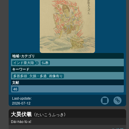
地域・カテゴリ
インド亜大陸
仏教
キーワード
多首多頭
欠損・多過
画像有り
文献
46
Last-update:
2026-07-12
大昊伏羲
たいこうふっき
Dài-hào fú-xī