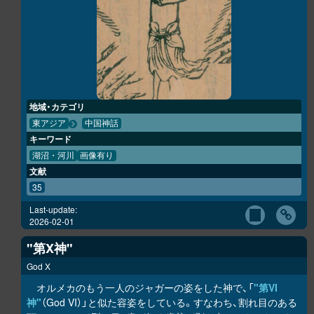
地域・カテゴリ
東アジア
中国神話
キーワード
湖沼・河川
画像有り
文献
35
Last-update:
2026-02-01
"第X神"
God X
オルメカのもう一人のジャガーの姿をした神で、「
"第VI
神"
（God VI）」と似た容姿をしている。すなわち、割れ目のある