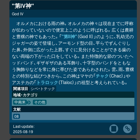
"第IV神"
God IV
オルメカにおける雨の神。オルメカの神々は現在までに呼称
が伝わっていないので便宜上このように呼ばれる。広くは農耕
と豊穣の神でもあった。「
"第II神"
（God II）」のように、乳幼児の
ジャガーの姿で登場し、アーモンド型の目、平らでずんぐりし
た鼻、外側に広がった上唇、すぐに見分けることができる歯の
ない両端の下がった口をしている。また特徴的な節のついたヘ
ッドバンド、ギザギザのある耳飾り、十字型のバンドをともな
う胸飾りなどを常に身に帯びた姿であらわされた。雲、雨、豊穣
との特別な結びつきから、この神はマヤの「
チャク
（Chac）」や
アステカの「
トラロック
（Tlaloc）」の祖型と考えられている。
関連項目
シペ・トテック
地域・カテゴリ
中南米
その他
文献
08
Last-update:
2025-08-19