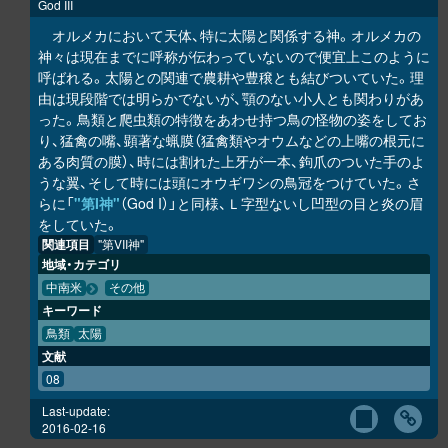
God III
オルメカにおいて天体、特に太陽と関係する神。オルメカの
神々は現在までに呼称が伝わっていないので便宜上このように
呼ばれる。太陽との関連で農耕や豊穣とも結びついていた。理
由は現段階では明らかでないが、顎のない小人とも関わりがあ
った。鳥類と爬虫類の特徴をあわせ持つ鳥の怪物の姿をしてお
り、猛禽の嘴、顕著な蝋膜（猛禽類やオウムなどの上嘴の根元に
ある肉質の膜）、時には割れた上牙が一本、鉤爪のついた手のよ
うな翼、そして時には頭にオウギワシの鳥冠をつけていた。さ
らに「
"第I神"
（God I）」と同様、Ｌ字型ないし凹型の目と炎の眉
をしていた。
関連項目
"第VII神"
地域・カテゴリ
中南米
その他
キーワード
鳥類
太陽
文献
08
Last-update:
2016-02-16