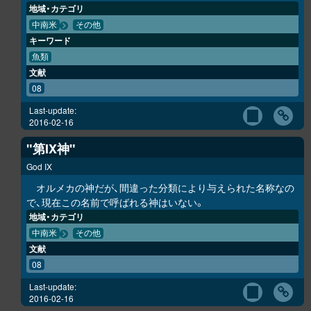
地域・カテゴリ
中南米
その他
キーワード
魚類
文献
08
Last-update:
2016-02-16
"第IX神"
God IX
オルメカの神だが、間違った分類により与えられた名称なの
で、現在この名前で呼ばれる神はいない。
地域・カテゴリ
中南米
その他
文献
08
Last-update:
2016-02-16