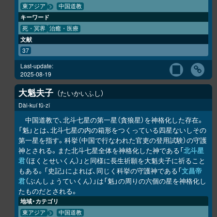
東アジア
中国道教
キーワード
死・冥界
治癒・医療
文献
37
Last-update:
2025-08-19
大魁夫子
たいかいふし
Dài-kuí fū-zǐ
中国道教で、北斗七星の第一星（貪狼星）を神格化した存在。
「魁」とは、北斗七星の内の箱形をつくっている四星ないしその
第一星を指す。科挙（中国で行なわれた官吏の登用試験）の守護
神とされる。また北斗七星全体を神格化した神である「
北斗星
君
（ほくとせいくん）」と同様に長生祈願を大魁夫子に祈ること
もある。「史記」によれば、同じく科挙の守護神である「
文昌帝
君
（ぶんしょうていくん）」は「魁」の周りの六個の星を神格化し
たものだとされる。
地域・カテゴリ
東アジア
中国道教