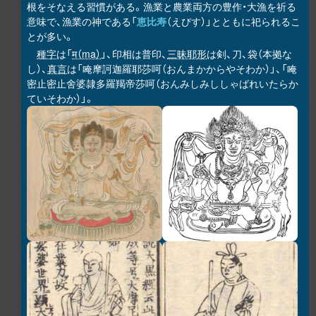
根をそなえる習慣がある。漁業と農業両方の豊作・大漁を祈る
意味で、漁業の神である「
恵比寿
（えびす）」とともに祀られるこ
とが多い。
種字
は「
म（ma）
」、印相は普印、
三昧耶形
は剣、刀、袋（本拠な
し）、
真言
は「唵摩訶迦羅耶莎呵（おんまかからやそわか）」、「唵
密止密止舍婆隷多羅羯帝莎呵（おんみしみししゃばれいたらか
ていそわか）」。