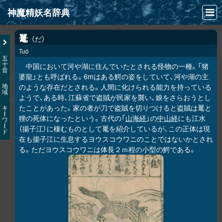
神魔精妖名辞典
NEWS
鼍
だ
Tuó
INFO
五
十
中国において河や湖に住んでいたとされる怪物の一種。「猪
音
文献
婆龍」とも呼ばれる。6mはある鰐の姿をしていて、河や湖の主
のような存在だとされる。人間に化けられる能力を持っている
地
域
検索
ようで、ある時、江蘇省で盗賊が民家を襲い、娘をさらおうとし
たことがあった。家の者が刀で盗賊を切りつけると盗賊は鼍と
キ
凖項目
ー
狸の死体になったという。古代の「
山海経
」の
中山経
にも江水
ワ
ー
（揚子江）に棲むものとして鼍を紹介しているが、この正体は現
ド
画像資料便覧
在も揚子江に生息するヨウスコウワニのことではないかとされ
る。ただヨウスコウワニは体長２ｍ程の小型の鰐である。
LINK