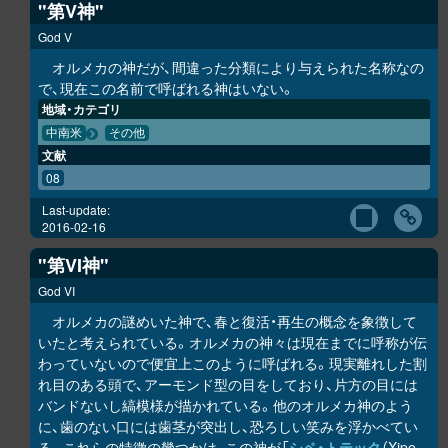
"第V神"
God V
オルメカの神だが、間違った分類により与えられた名称なの
で、現在この名前で呼ばれる神はいない。
地域・カテゴリ
中南米
その他
文献
08
Last-update:
2016-02-16
"第VI神"
God VI
オルメカの謎めいた神で、春と復活・再生の概念を象徴して
いたと考えられている。オルメカの神々は現在までに呼称が伝
わっていないので便宜上このように呼ばれる。現実離れした割
れ目のある頭で、アーモンド型の目をしており、片方の目には
バンドないし縞模様が描かれている。他のオルメカ神のよう
に、歯のない口には歯茎が突出し、恐ろしい笑みを浮かべてい
る。これらの特徴の幾つかは、この神が「
シペ・トテック
（Xipe