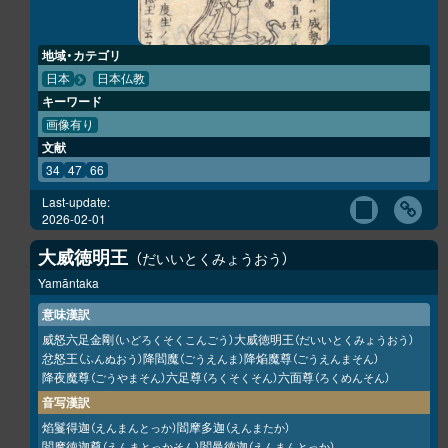
地域・カテゴリ
日本
日本仏教
キーワード
画像有り
文献
34
47
66
Last-update:
2026-02-01
大威徳明王
だいいとくみょうおう
Yamāntaka
意味漢訳
威怒六足金剛
大威徳明王
（いどろくそくこんごう）
（だいいとくみょうおう）
忿怒王
降閻魔
降焔魔尊
（ふんぬおう）
（ごうえんま）
（ごうえんまそん）
降夜魔尊
六足尊
六面尊
（ごうやまそん）
（ろくそくそん）
（ろくめんそん）
音写漢訳
焰鬘得迦
閻摩多迦
（えんまんとっか）
（えんまたか）
閻摩徳迦尊
閻曼徳迦
（えんまとっかそん）
（えんまんとっか）