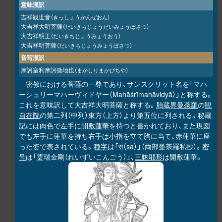
意味漢訳
吉祥観世音
（きっしょうかんぜおん）
大吉祥大明菩薩
（だいきちじょうだいみょうぼさつ）
大吉祥明王
（だいきちじょうみょうおう）
大吉祥明菩薩
（だいきちじょうみょうぼさつ）
音写漢訳
摩訶室利摩訶微地也
（まかしりまかびちや）
密教における菩薩の一尊であり、サンスクリット名を「マハ
ーシュリーマハーヴィドヤー（Mahāśrīmahāvidyā）」と称する。
これを意味訳して大吉祥大明菩薩と称する。
胎蔵界曼荼羅
の
観
自在院
の第二列（中列）東方（上方）より第五位に列される。秘蔵
記には肉色で左手に
開敷蓮華
を持つと書かれており、また現図
でも左手に蓮華を持ち右手は小指を立て胸に当て、赤蓮華に座
った姿で表されている。
種字
は「
स（sa）
」（両部曼荼羅私抄）。
密
号
は「霊瑞金剛（れいずいこんごう）」、
三昧耶形
は開敷蓮華。