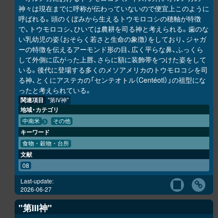
神々は現在までに呼称が伝わっていないので便宜上このように
呼ばれる。頭のくぼみから生えるトウモロコシの穂軸が特徴
で、トウモロコシ、ひいては農耕を司る神と考えられる。歯のな
い乳幼児の姿（おそらく若さと生命の象徴）をしており、ジャガ
ーの特徴を伝えるアーモンド形の目、広く平らな鼻、ふっくら
して外側に広がった上唇、さらに額に装飾帯をつけた姿をして
いる。後代に登場する多くのメソアメリカのトウモロコシを司
る神、とくにアステカの「センテオトル（Centéotl）」の祖型にな
ったと考えられている。
関連項目
"第IV神"
地域・カテゴリ
中南米
その他
キーワード
食物・穀物・台所
文献
08
Last-update:
2026-06-27
"第III神"