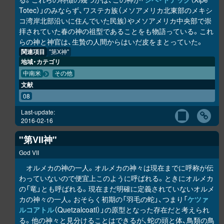
Totec）」のみならず、ワステカ族（メソアメリカ北東部のメキシ
コ湾岸北部沿いに住んでいた民族）やメソアメリカ中央部で崇
拝されていた春の神の祖型であることをも物語っている。これ
らの神と神官は、生贄の人間からはいだ皮をまとっていた。
関連項目
"第X神"
地域・カテゴリ
中南米
その他
文献
08
Last-update:
2016-02-16
"第VII神"
God VII
オルメカの神の一人。オルメカの神々は現在までに呼称が伝
わっていないので便宜上このように呼ばれる。ときにオルメカ
の「竜」とも呼ばれる。現在まだ明確に定義されていないオルメ
カの神々の一人。おそらく初期の「羽毛の蛇」、つまり「
ケツァ
ルコアトル
（Quetzalcoatl）」の原型となった存在だと考えられ
る。他の神々と見分けることはできるが、蛇の頭と体、鳥類の鳥