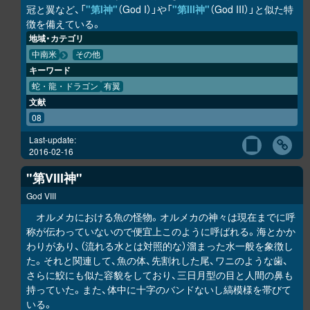
冠と翼など、「
"第I神"
（God I）」や「
"第III神"
（God III）」と似た特
徴を備えている。
地域・カテゴリ
中南米
その他
キーワード
蛇・龍・ドラゴン
有翼
文献
08
Last-update:
2016-02-16
"第VIII神"
God VIII
オルメカにおける魚の怪物。オルメカの神々は現在までに呼
称が伝わっていないので便宜上このように呼ばれる。海とかか
わりがあり、（流れる水とは対照的な）溜まった水一般を象徴し
た。それと関連して、魚の体、先割れした尾、ワニのような歯、
さらに鮫にも似た容貌をしており、三日月型の目と人間の鼻も
持っていた。また、体中に十字のバンドないし縞模様を帯びて
いる。