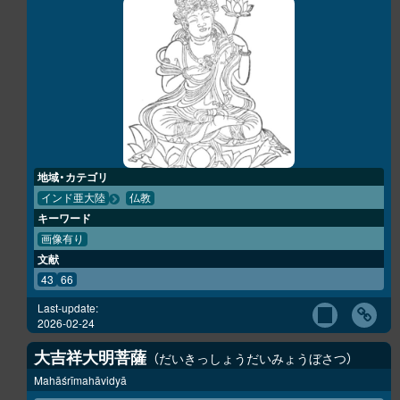
地域・カテゴリ
インド亜大陸
仏教
キーワード
画像有り
文献
43
66
Last-update:
2026-02-24
大吉祥大明菩薩
だいきっしょうだいみょうぼさつ
Mahāśrīmahāvidyā