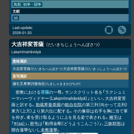
鳥類
戦争・闘争
文献
35
Last-update:
2026-01-20
大吉祥変菩薩
だいきちじょうへんぼさつ
Lakṣmīmahāvidyā
意味漢訳
大吉変菩薩
大吉祥変菩薩
（だいきちへんぼさつ）
（だいきっしょうへんぼさつ）
音写漢訳
攞乞叉摩摩訶微地也
（らきしゃままかびちや）
密教における
菩薩
の一尊。サンスクリット名を「ラクシュミ
ーマハーヴィドヤー（Lakṣmīmahāvidyā）」といい、大吉祥変菩
薩と訳する。
胎蔵界曼荼羅
の
観自在院
の第三列（向かって左列）
東方（上方）より第六位に配する。その像容は右手を胸に当て掌
を仰ぎ、者を受け取るように上を見る姿で表される。
種字
は
「
स（sa）
」、
密号
は「動用金剛（どうようこんごう）」、
三昧耶形
は
開合蓮華ないし
未敷蓮華
。