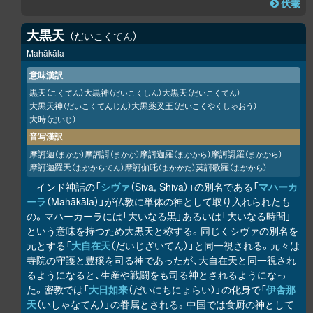
伏羲
大黒天
だいこくてん
Mahākāla
意味漢訳
黒天
大黒神
大黒天
（こくてん）
（だいこくしん）
（だいこくてん）
大黒天神
大黒薬叉王
（だいこくてんじん）
（だいこくやくしゃおう）
大時
（だいじ）
音写漢訳
摩訶迦
摩訶謌
摩訶迦羅
摩訶謌羅
（まかか）
（まかか）
（まかから）
（まかから）
摩訶迦羅天
摩訶伽吒
莫訶歌羅
（まかからてん）
（まかかた）
（まかから）
インド神話の「
シヴァ
（Siva, Shiva）」の別名である「
マハーカ
ーラ
（Mahākāla）」が仏教に単体の神として取り入れられたも
の。マハーカーラには「大いなる黒」あるいは「大いなる時間」
という意味を持つため大黒天と称する。同じくシヴァの別名を
元とする「
大自在天
（だいじざいてん）」と同一視される。元々は
寺院の守護と豊穣を司る神であったが、大自在天と同一視され
るようになると、生産や戦闘をも司る神とされるようになっ
た。密教では「
大日如来
（だいにちにょらい）」の化身で「
伊舎那
天
（いしゃなてん）」の眷属とされる。中国では食厨の神として