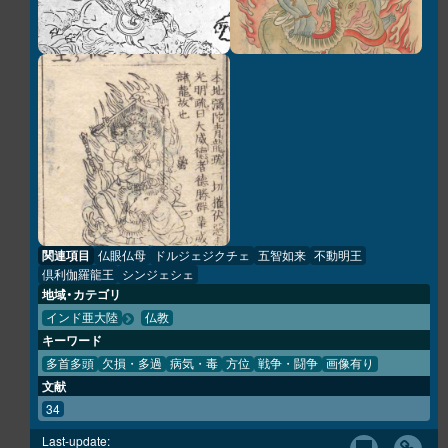
関連項目
仏眼仏母
ドルジェジクチェ
五智如来
不動明王
倶利伽羅龍王
シンジェシェ
地域・カテゴリ
インド亜大陸
仏教
キーワード
多首多頭
欠損・多過
病気・毒
方位
戦争・闘争
画像有り
文献
34
Last-update: