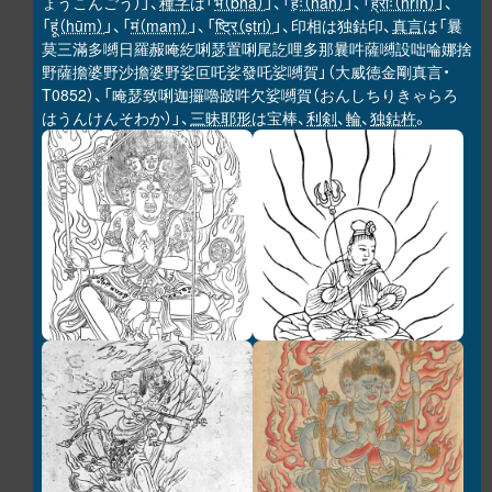
ょうこんごう）」、
種字
は「
भ（bha）
」、「
हः（haḥ）
」、「
ह्रीः（hrīḥ）
」、
「
हूं（hūṃ）
」、「
मं（maṃ）
」、「
ष्ट्रि（ṣṭri）
」、印相は独鈷印、
真言
は「曩
莫三滿多嚩日羅赧唵紇唎瑟置唎尾訖哩多那曩吽薩嚩設咄㖮娜捨
野薩擔婆野沙擔婆野娑叵吒娑發吒娑嚩賀」（大威徳金剛真言・
T0852）、「唵瑟致唎迦攞嚕跛吽欠娑嚩賀（おんしちりきゃらろ
はうんけんそわか）」、
三昧耶形
は宝棒、
利剣
、
輪
、
独鈷杵
。