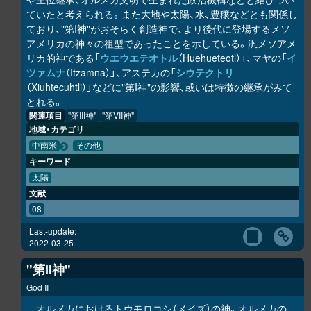
ていたと考えられる。また大地や太陽、水、豊穣などとも関係し
ており、"第I神"がおそらく創造神で、より後代に登場するメソ
アメリカの神々の祖型であったことを示している。汎メソアメ
リカ的神である「
ウエウエテオトル
（Huehueteotl）」、マヤの「
イ
ツァムナ
（Itzamna）」、アステカの「
シウテクトリ
（Xiuhtecuhtli）」などに"第I神"の影響、或いは特徴の継承がみて
とれる。
関連項目
"第III神"
"第VII神"
地域・カテゴリ
中南米
その他
キーワード
太陽
文献
08
Last-update:
2022-03-25
"第II神"
God II
オルメカにおけるトウモロコシ（メイズ）の神。オルメカの