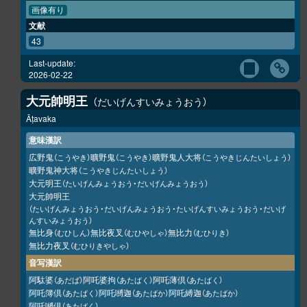
画像有り
文献
43
Last-update:
2026-02-22
大元帥明王
だいげんすいみょうおう
Āṭavaka
意味漢訳
広野鬼
曠野鬼
曠野鬼人大将
（こうやき）
（こうやき）
（こうやきじんたいしょう）
曠野鬼神大将
（こうやきじんたいしょう）
大元明王
（たいげんみょうおう・だいげんみょうおう）
大元帥明王
（たいげんみょうおう・だいげんみょうおう・たいげんすいみょうおう・だいげ
んすいみょうおう）
無比身
無比夜叉
無比力
（むひしん）
（むひやしゃ）
（むひりき）
無比力夜叉
（むひりきやしゃ）
音写漢訳
阿駄婆
阿吒婆拘
阿吒薄倶
（あだば）
（あたばく）
（あたばく）
阿吒簿倶
阿吒嚩迦
阿吒縛迦
（あたばく）
（あたばか）
（あたばか）
阿吒嚩倶
（あたばく）