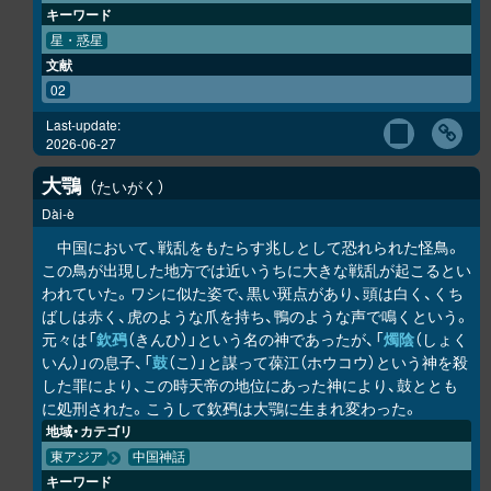
キーワード
星・惑星
文献
02
Last-update:
2026-06-27
大鶚
たいがく
Dài-è
中国において、戦乱をもたらす兆しとして恐れられた怪鳥。
この鳥が出現した地方では近いうちに大きな戦乱が起こるとい
われていた。ワシに似た姿で、黒い斑点があり、頭は白く、くち
ばしは赤く、虎のような爪を持ち、鴨のような声で鳴くという。
元々は「
欽䲹
（きんひ）」という名の神であったが、「
燭陰
（しょく
いん）」の息子、「
鼓
（こ）」と謀って葆江（ホウコウ）という神を殺
した罪により、この時天帝の地位にあった神により、鼓ととも
に処刑された。こうして欽䲹は大鶚に生まれ変わった。
地域・カテゴリ
東アジア
中国神話
キーワード