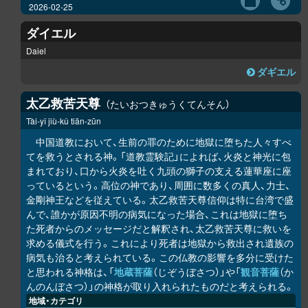
2026-02-25
ダイエル
Daiel
ダギエル
太乙救苦天尊
たいおつきゅうくてんそん
Tài-yǐ jiù-kǔ tiān-zūn
中国道教において、生前の罪のために地獄に堕ちた人々すべ
てを救うとされる神。「道教霊験記」によれば、火炎と神光に包
まれており、口から火炎を吐く九頭の獅子の支える蓮華座に座
っているという。高位の神であり、周囲に数多くの真人、力士、
金剛神王などを従えている。太乙救苦天尊信仰は特に台湾で盛
んで、誰かが原因不明の病気になった場合、これは地獄に堕ち
た死者からのメッセージだと解釈され、太乙救苦天尊に救いを
求める儀式を行う。これにより死者は地獄から救出され遺族の
病気も治ると考えられている。この仏教の影響を多分に受けた
と思われる神格は、「
地蔵菩薩
（じぞうぼさつ）」や「
観音菩薩
（か
んのんぼさつ）」の神格が取り入れられたものだと考えられる。
地域・カテゴリ