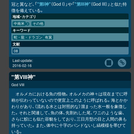
冠と翼など、「
"第I神"
（God I）」や「
"第III神"
（God III）」と似た特
徴を備えている。
地域・カテゴリ
中南米
その他
キーワード
蛇・龍・ドラゴン
有翼
文献
08
Last-update:
2016-02-16
"第VIII神"
God VIII
オルメカにおける魚の怪物。オルメカの神々は現在までに呼
称が伝わっていないので便宜上このように呼ばれる。海とかか
わりがあり、（流れる水とは対照的な）溜まった水一般を象徴し
た。それと関連して、魚の体、先割れした尾、ワニのような歯、
さらに鮫にも似た容貌をしており、三日月型の目と人間の鼻も
持っていた。また、体中に十字のバンドないし縞模様を帯びて
いる。