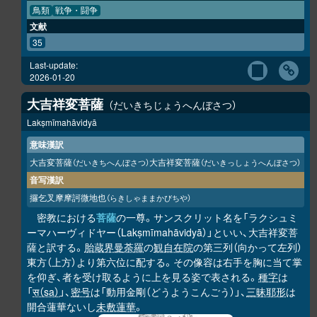
鳥類
戦争・闘争
文献
35
Last-update:
2026-01-20
大吉祥変菩薩
だいきちじょうへんぼさつ
Lakṣmīmahāvidyā
意味漢訳
大吉変菩薩
大吉祥変菩薩
（だいきちへんぼさつ）
（だいきっしょうへんぼさつ）
音写漢訳
攞乞叉摩摩訶微地也
（らきしゃままかびちや）
密教における
菩薩
の一尊。サンスクリット名を「ラクシュミ
ーマハーヴィドヤー（Lakṣmīmahāvidyā）」といい、大吉祥変菩
薩と訳する。
胎蔵界曼荼羅
の
観自在院
の第三列（向かって左列）
東方（上方）より第六位に配する。その像容は右手を胸に当て掌
を仰ぎ、者を受け取るように上を見る姿で表される。
種字
は
「
स（sa）
」、
密号
は「動用金剛（どうようこんごう）」、
三昧耶形
は
開合蓮華ないし
未敷蓮華
。