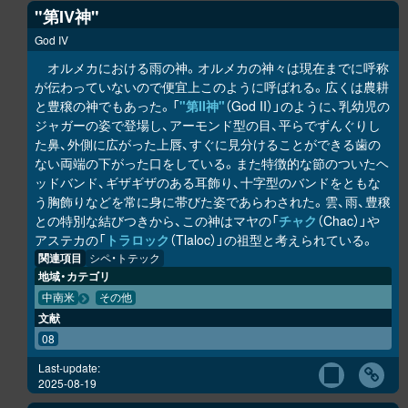
"第IV神"
God IV
オルメカにおける雨の神。オルメカの神々は現在までに呼称
が伝わっていないので便宜上このように呼ばれる。広くは農耕
と豊穣の神でもあった。「
"第II神"
（God II）」のように、乳幼児の
ジャガーの姿で登場し、アーモンド型の目、平らでずんぐりし
た鼻、外側に広がった上唇、すぐに見分けることができる歯の
ない両端の下がった口をしている。また特徴的な節のついたヘ
ッドバンド、ギザギザのある耳飾り、十字型のバンドをともな
う胸飾りなどを常に身に帯びた姿であらわされた。雲、雨、豊穣
との特別な結びつきから、この神はマヤの「
チャク
（Chac）」や
アステカの「
トラロック
（Tlaloc）」の祖型と考えられている。
関連項目
シペ・トテック
地域・カテゴリ
中南米
その他
文献
08
Last-update:
2025-08-19