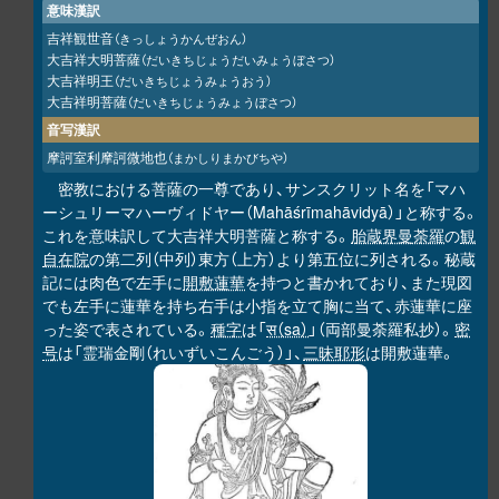
意味漢訳
吉祥観世音
（きっしょうかんぜおん）
大吉祥大明菩薩
（だいきちじょうだいみょうぼさつ）
大吉祥明王
（だいきちじょうみょうおう）
大吉祥明菩薩
（だいきちじょうみょうぼさつ）
音写漢訳
摩訶室利摩訶微地也
（まかしりまかびちや）
密教における菩薩の一尊であり、サンスクリット名を「マハ
ーシュリーマハーヴィドヤー（Mahāśrīmahāvidyā）」と称する。
これを意味訳して大吉祥大明菩薩と称する。
胎蔵界曼荼羅
の
観
自在院
の第二列（中列）東方（上方）より第五位に列される。秘蔵
記には肉色で左手に
開敷蓮華
を持つと書かれており、また現図
でも左手に蓮華を持ち右手は小指を立て胸に当て、赤蓮華に座
った姿で表されている。
種字
は「
स（sa）
」（両部曼荼羅私抄）。
密
号
は「霊瑞金剛（れいずいこんごう）」、
三昧耶形
は開敷蓮華。