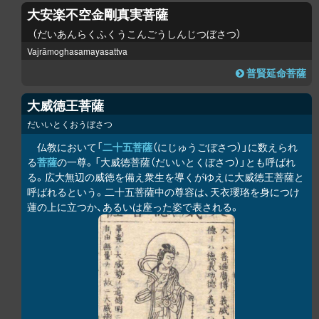
大安楽不空金剛真実菩薩
だいあんらくふくうこんごうしんじつぼさつ
Vajrāmoghasamayasattva
普賢延命菩薩
大威徳王菩薩
だいいとくおうぼさつ
仏教において「
二十五菩薩
（にじゅうごぼさつ）」に数えられ
る
菩薩
の一尊。「大威徳菩薩（だいいとくぼさつ）」とも呼ばれ
る。広大無辺の威徳を備え衆生を導くがゆえに大威徳王菩薩と
呼ばれるという。二十五菩薩中の尊容は、天衣瓔珞を身につけ
蓮の上に立つか、あるいは座った姿で表される。