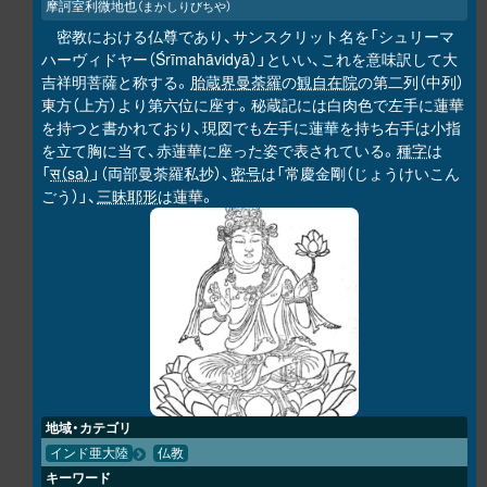
摩訶室利微地也
（まかしりびちや）
密教における仏尊であり、サンスクリット名を「シュリーマ
ハーヴィドヤー（Śrīmahāvidyā）」といい、これを意味訳して大
吉祥明菩薩と称する。
胎蔵界曼荼羅
の
観自在院
の第二列（中列）
東方（上方）より第六位に座す。秘蔵記には白肉色で左手に蓮華
を持つと書かれており、現図でも左手に蓮華を持ち右手は小指
を立て胸に当て、赤蓮華に座った姿で表されている。
種字
は
「
स（sa）
」（両部曼荼羅私抄）、
密号
は「常慶金剛（じょうけいこん
ごう）」、
三昧耶形
は蓮華。
地域・カテゴリ
インド亜大陸
仏教
キーワード