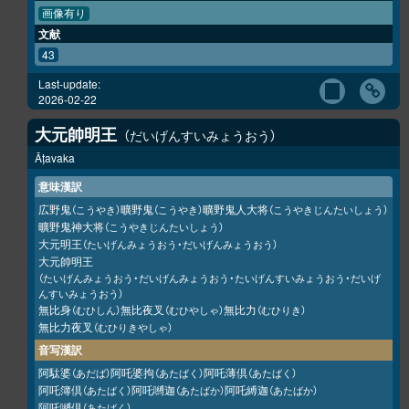
画像有り
文献
43
Last-update:
2026-02-22
大元帥明王
だいげんすいみょうおう
Āṭavaka
意味漢訳
広野鬼
曠野鬼
曠野鬼人大将
（こうやき）
（こうやき）
（こうやきじんたいしょう）
曠野鬼神大将
（こうやきじんたいしょう）
大元明王
（たいげんみょうおう・だいげんみょうおう）
大元帥明王
（たいげんみょうおう・だいげんみょうおう・たいげんすいみょうおう・だいげ
んすいみょうおう）
無比身
無比夜叉
無比力
（むひしん）
（むひやしゃ）
（むひりき）
無比力夜叉
（むひりきやしゃ）
音写漢訳
阿駄婆
阿吒婆拘
阿吒薄倶
（あだば）
（あたばく）
（あたばく）
阿吒簿倶
阿吒嚩迦
阿吒縛迦
（あたばく）
（あたばか）
（あたばか）
阿吒嚩倶
（あたばく）