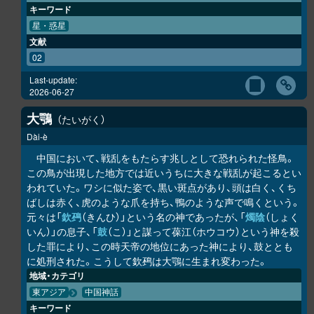
キーワード
星・惑星
文献
02
Last-update:
2026-06-27
大鶚
たいがく
Dài-è
中国において、戦乱をもたらす兆しとして恐れられた怪鳥。
この鳥が出現した地方では近いうちに大きな戦乱が起こるとい
われていた。ワシに似た姿で、黒い斑点があり、頭は白く、くち
ばしは赤く、虎のような爪を持ち、鴨のような声で鳴くという。
元々は「
欽䲹
（きんひ）」という名の神であったが、「
燭陰
（しょく
いん）」の息子、「
鼓
（こ）」と謀って葆江（ホウコウ）という神を殺
した罪により、この時天帝の地位にあった神により、鼓ととも
に処刑された。こうして欽䲹は大鶚に生まれ変わった。
地域・カテゴリ
東アジア
中国神話
キーワード