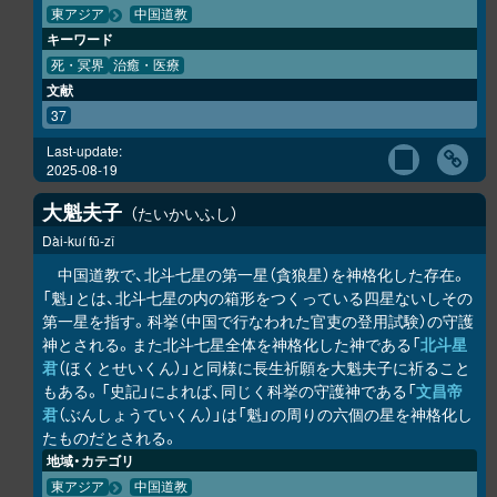
東アジア
中国道教
キーワード
死・冥界
治癒・医療
文献
37
Last-update:
2025-08-19
大魁夫子
たいかいふし
Dài-kuí fū-zǐ
中国道教で、北斗七星の第一星（貪狼星）を神格化した存在。
「魁」とは、北斗七星の内の箱形をつくっている四星ないしその
第一星を指す。科挙（中国で行なわれた官吏の登用試験）の守護
神とされる。また北斗七星全体を神格化した神である「
北斗星
君
（ほくとせいくん）」と同様に長生祈願を大魁夫子に祈ること
もある。「史記」によれば、同じく科挙の守護神である「
文昌帝
君
（ぶんしょうていくん）」は「魁」の周りの六個の星を神格化し
たものだとされる。
地域・カテゴリ
東アジア
中国道教