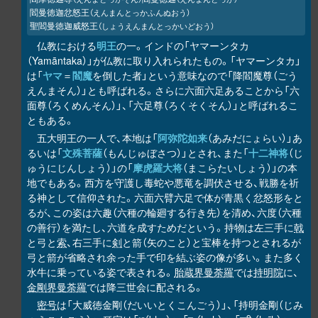
閻曼徳迦忿怒王
（えんまんとっかふんぬおう）
聖閻曼徳迦威怒王
（しょうえんまんとっかいどおう）
仏教における
明王
の一。インドの「ヤマーンタカ
（Yamāntaka）」が仏教に取り入れられたもの。「ヤマーンタカ」
は「
ヤマ
＝
閻魔
を倒した者」という意味なので「降閻魔尊（ごう
えんまそん）」とも呼ばれる。さらに六面六足あることから「六
面尊（ろくめんそん）」、「六足尊（ろくそくそん）」と呼ばれるこ
ともある。
五大明王の一人で、本地は「
阿弥陀如来
（あみだにょらい）」あ
るいは「
文殊菩薩
（もんじゅぼさつ）」とされ、また「
十二神将
（じ
ゅうにじんしょう）」の「
摩虎羅大将
（まこらたいしょう）」の本
地でもある。西方を守護し毒蛇や悪竜を調伏させる、戦勝を祈
る神として信仰された。六面六臂六足で体が青黒く忿怒形をと
るが、この姿は六趣（六種の輪廻する行き先）を清め、六度（六種
の善行）を満たし、六道を成すためだという。持物は左三手に
戟
と弓と
索
、右三手に
剣
と箭（矢のこと）と宝棒を持つとされるが
弓と箭が省略され余った手で印を結ぶ姿の像が多い。また多く
水牛に乗っている姿で表される。
胎蔵界曼荼羅
では
持明院
に、
金剛界曼荼羅
では降三世会に配される。
密号
は「大威徳金剛（だいいとくこんごう）」、「持明金剛（じみ