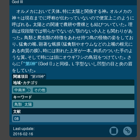
God III
オルメカにおいて天体、特に太陽と関係する神。オルメカの
神々は現在までに呼称が伝わっていないので便宜上このように
呼ばれる。太陽との関連で農耕や豊穣とも結びついていた。理
由は現段階では明らかでないが、顎のない小人とも関わりがあ
った。鳥類と爬虫類の特徴をあわせ持つ鳥の怪物の姿をしてお
り、猛禽の嘴、顕著な蝋膜（猛禽類やオウムなどの上嘴の根元に
ある肉質の膜）、時には割れた上牙が一本、鉤爪のついた手のよ
うな翼、そして時には頭にオウギワシの鳥冠をつけていた。さ
らに「
"第I神"
（God I）」と同様、Ｌ字型ないし凹型の目と炎の眉
をしていた。
関連項目
"第VII神"
地域・カテゴリ
中南米
その他
キーワード
鳥類
太陽
文献
08
Last-update:
2016-02-16