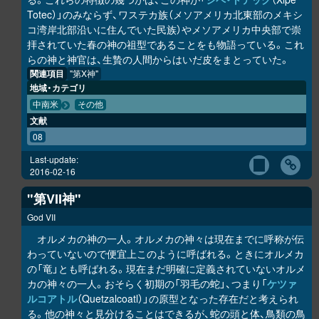
Totec）」のみならず、ワステカ族（メソアメリカ北東部のメキシ
コ湾岸北部沿いに住んでいた民族）やメソアメリカ中央部で崇
拝されていた春の神の祖型であることをも物語っている。これ
らの神と神官は、生贄の人間からはいだ皮をまとっていた。
関連項目
"第X神"
地域・カテゴリ
中南米
その他
文献
08
Last-update:
2016-02-16
"第VII神"
God VII
オルメカの神の一人。オルメカの神々は現在までに呼称が伝
わっていないので便宜上このように呼ばれる。ときにオルメカ
の「竜」とも呼ばれる。現在まだ明確に定義されていないオルメ
カの神々の一人。おそらく初期の「羽毛の蛇」、つまり「
ケツァ
ルコアトル
（Quetzalcoatl）」の原型となった存在だと考えられ
る。他の神々と見分けることはできるが、蛇の頭と体、鳥類の鳥