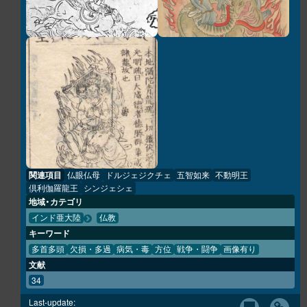
関連項目
仏眼仏母
ドルジェジクチェ
五智如来
不動明王
倶利伽羅龍王
シンジェシェ
地域・カテゴリ
インド亜大陸
仏教
キーワード
多首多頭
欠損・多過
病気・毒
方位
戦争・闘争
画像有り
文献
34
Last-update: