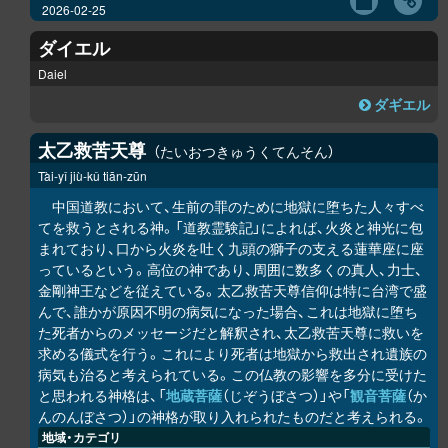
2026-02-25
ダイエル
Daiel
ダギエル
太乙救苦天尊
たいおつきゅうくてんそん
Tài-yǐ jiù-kǔ tiān-zūn
中国道教において、生前の罪のために地獄に堕ちた人々すべ
てを救うとされる神。「道教霊験記」によれば、火炎と神光に包
まれており、口から火炎を吐く九頭の獅子の支える蓮華座に座
っているという。高位の神であり、周囲に数多くの真人、力士、
金剛神王などを従えている。太乙救苦天尊信仰は特に台湾で盛
んで、誰かが原因不明の病気になった場合、これは地獄に堕ち
た死者からのメッセージだと解釈され、太乙救苦天尊に救いを
求める儀式を行う。これにより死者は地獄から救出され遺族の
病気も治ると考えられている。この仏教の影響を多分に受けた
と思われる神格は、「
地蔵菩薩
（じぞうぼさつ）」や「
観音菩薩
（か
んのんぼさつ）」の神格が取り入れられたものだと考えられる。
地域・カテゴリ