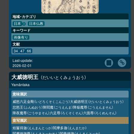
地域・カテゴリ
日本
日本仏教
キーワード
画像有り
文献
34
47
66
Last-update:
2026-02-01
大威徳明王
だいいとくみょうおう
Yamāntaka
意味漢訳
威怒六足金剛
大威徳明王
（いどろくそくこんごう）
（だいいとくみょうおう）
忿怒王
降閻魔
降焔魔尊
（ふんぬおう）
（ごうえんま）
（ごうえんまそん）
降夜魔尊
六足尊
六面尊
（ごうやまそん）
（ろくそくそん）
（ろくめんそん）
音写漢訳
焰鬘得迦
閻摩多迦
（えんまんとっか）
（えんまたか）
閻摩徳迦尊
閻曼徳迦
（えんまとっかそん）
（えんまんとっか）