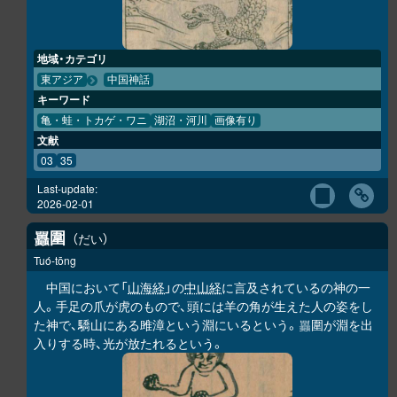
地域・カテゴリ
東アジア
中国神話
キーワード
亀・蛙・トカゲ・ワニ
湖沼・河川
画像有り
文献
03
35
Last-update:
2026-02-01
圍
だい
𧕛
Tuó-tōng
中国において「
山海経
」の
中山経
に言及されているの神の一
人。手足の爪が虎のもので、頭には羊の角が生えた人の姿をし
た神で、驕山にある雎漳という淵にいるという。
圍が淵を出
𧕛
入りする時、光が放たれるという。