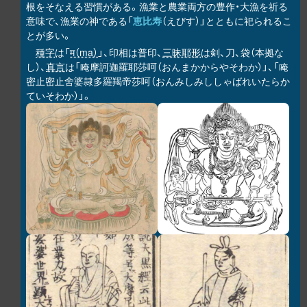
根をそなえる習慣がある。漁業と農業両方の豊作・大漁を祈る
意味で、漁業の神である「
恵比寿
（えびす）」とともに祀られるこ
とが多い。
種字
は「
म（ma）
」、印相は普印、
三昧耶形
は剣、刀、袋（本拠な
し）、
真言
は「唵摩訶迦羅耶莎呵（おんまかからやそわか）」、「唵
密止密止舍婆隷多羅羯帝莎呵（おんみしみししゃばれいたらか
ていそわか）」。