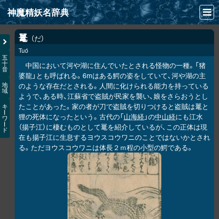
神魔精妖名辞典
NEWS
鼍
だ
Tuó
INFO
五
十
中国において河や湖に住んでいたとされる怪物の一種。「猪
音
文献
婆龍」とも呼ばれる。6mはある鰐の姿をしていて、河や湖の主
のような存在だとされる。人間に化けられる能力を持っている
地
域
検索
ようで、ある時、江蘇省で盗賊が民家を襲い、娘をさらおうとし
たことがあった。家の者が刀で盗賊を切りつけると盗賊は鼍と
キ
凖項目
ー
狸の死体になったという。古代の「
山海経
」の
中山経
にも江水
ワ
ー
（揚子江）に棲むものとして鼍を紹介しているが、この正体は現
ド
画像資料便覧
在も揚子江に生息するヨウスコウワニのことではないかとされ
る。ただヨウスコウワニは体長２ｍ程の小型の鰐である。
LINK