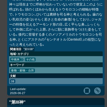
神々は現在までに呼称が伝わっていないので便宜上このように
呼ばれる。頭のくぼみから生えるトウモロコシの穂軸が特徴
で、トウモロコシ、ひいては農耕を司る神と考えられる。歯のな
い乳幼児の姿（おそらく若さと生命の象徴）をしており、ジャガ
ーの特徴を伝えるアーモンド形の目、広く平らな鼻、ふっくら
して外側に広がった上唇、さらに額に装飾帯をつけた姿をして
いる。後代に登場する多くのメソアメリカのトウモロコシを司
る神、とくにアステカの「センテオトル（Centéotl）」の祖型にな
ったと考えられている。
関連項目
"第IV神"
地域・カテゴリ
中南米
その他
キーワード
食物・穀物・台所
文献
08
Last-update:
2026-06-27
"第III神"