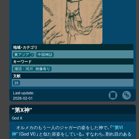
地域・カテゴリ
東アジア
中国神話
キーワード
湖沼・河川
画像有り
文献
35
Last-update:
2026-02-01
"第X神"
God X
オルメカのもう一人のジャガーの姿をした神で、「
"第VI
神"
（God VI）」と似た容姿をしている。すなわち、割れ目のある