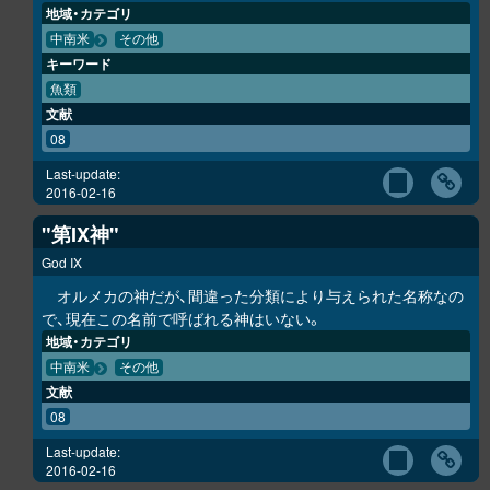
地域・カテゴリ
中南米
その他
キーワード
魚類
文献
08
Last-update:
2016-02-16
"第IX神"
God IX
オルメカの神だが、間違った分類により与えられた名称なの
で、現在この名前で呼ばれる神はいない。
地域・カテゴリ
中南米
その他
文献
08
Last-update:
2016-02-16