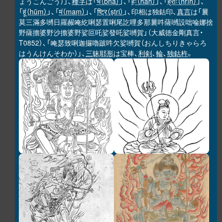
ょうこんごう）」、
種字
は「
भ（bha）
」、「
हः（haḥ）
」、「
ह्रीः（hrīḥ）
」、
「
हूं（hūṃ）
」、「
मं（maṃ）
」、「
ष्ट्रि（ṣṭri）
」、印相は独鈷印、
真言
は「曩
莫三滿多嚩日羅赧唵紇唎瑟置唎尾訖哩多那曩吽薩嚩設咄㖮娜捨
野薩擔婆野沙擔婆野娑叵吒娑發吒娑嚩賀」（大威徳金剛真言・
T0852）、「唵瑟致唎迦攞嚕跛吽欠娑嚩賀（おんしちりきゃらろ
はうんけんそわか）」、
三昧耶形
は宝棒、
利剣
、
輪
、
独鈷杵
。