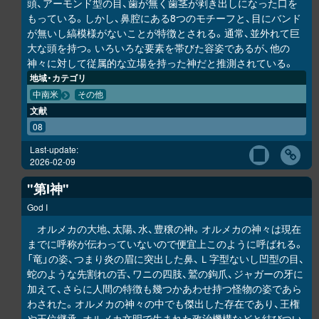
頭、アーモンド型の目、歯が無く歯茎が剥き出しになった口を
もっている。しかし、鼻腔にある8つのモチーフと、目にバンド
が無いし縞模様がないことが特徴とされる。通常、並外れて巨
大な頭を持つ。いろいろな要素を帯びた容姿であるが、他の
神々に対して従属的な立場を持った神だと推測されている。
地域・カテゴリ
中南米
その他
文献
08
Last-update:
2026-02-09
"第I神"
God I
オルメカの大地、太陽、水、豊穣の神。オルメカの神々は現在
までに呼称が伝わっていないので便宜上このように呼ばれる。
「竜」の姿、つまり炎の眉に突出した鼻、Ｌ字型ないし凹型の目、
蛇のような先割れの舌、ワニの四肢、鷲の鉤爪、ジャガーの牙に
加えて、さらに人間の特徴も幾つかあわせ持つ怪物の姿であら
わされた。オルメカの神々の中でも傑出した存在であり、王権
や王位継承、オルメカ文明で生まれた政治機構などと結びつい