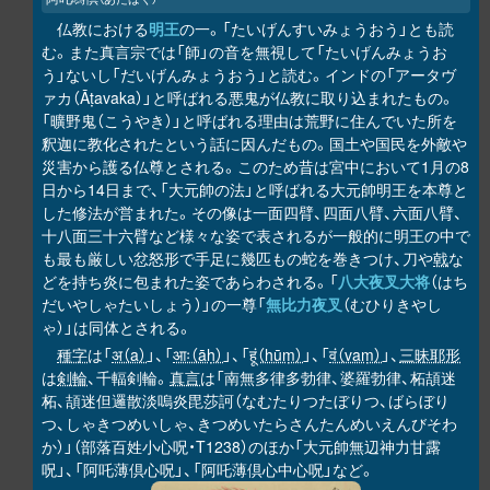
仏教における
明王
の一。「たいげんすいみょうおう」とも読
む。また真言宗では「師」の音を無視して「たいげんみょうお
う」ないし「だいげんみょうおう」と読む。インドの「アータヴ
ァカ（Āṭavaka）」と呼ばれる悪鬼が仏教に取り込まれたもの。
「曠野鬼（こうやき）」と呼ばれる理由は荒野に住んでいた所を
釈迦に教化されたという話に因んだもの。国土や国民を外敵や
災害から護る仏尊とされる。このため昔は宮中において1月の8
日から14日まで、「大元帥の法」と呼ばれる大元帥明王を本尊と
した修法が営まれた。その像は一面四臂、四面八臂、六面八臂、
十八面三十六臂など様々な姿で表されるが一般的に明王の中で
も最も厳しい忿怒形で手足に幾匹もの蛇を巻きつけ、刀や
戟
な
どを持ち炎に包まれた姿であらわされる。「
八大夜叉大将
（はち
だいやしゃたいしょう）」の一尊「
無比力夜叉
（むひりきやし
ゃ）」は同体とされる。
種字
は「
अ（a）
」、「
आः（āḥ）
」、「
हूं（hūṃ）
」、「
वं（vaṃ）
」、
三昧耶形
は
剣輪
、千輻剣輪。
真言
は「南無多律多勃律、婆羅勃律、柘頡迷
柘、頡迷但邏散淡嗚炎毘莎訶（なむたりつたぼりつ、ばらぼり
つ、しゃきつめいしゃ、きつめいたらさんたんめいえんびそわ
か）」（部落百姓小心呪・T1238）のほか「大元帥無辺神力甘露
呪」、「阿吒薄倶心呪」、「阿吒薄倶心中心呪」など。