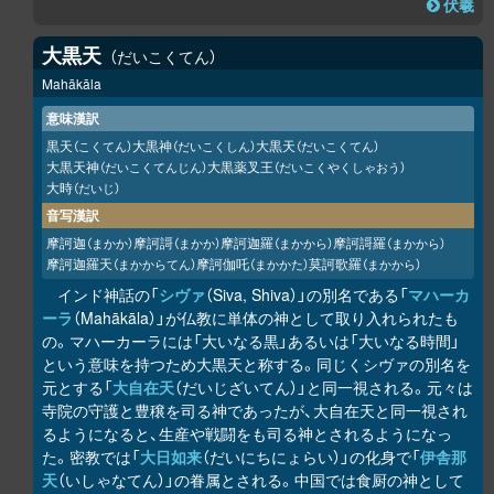
伏羲
大黒天
だいこくてん
Mahākāla
意味漢訳
黒天
大黒神
大黒天
（こくてん）
（だいこくしん）
（だいこくてん）
大黒天神
大黒薬叉王
（だいこくてんじん）
（だいこくやくしゃおう）
大時
（だいじ）
音写漢訳
摩訶迦
摩訶謌
摩訶迦羅
摩訶謌羅
（まかか）
（まかか）
（まかから）
（まかから）
摩訶迦羅天
摩訶伽吒
莫訶歌羅
（まかからてん）
（まかかた）
（まかから）
インド神話の「
シヴァ
（Siva, Shiva）」の別名である「
マハーカ
ーラ
（Mahākāla）」が仏教に単体の神として取り入れられたも
の。マハーカーラには「大いなる黒」あるいは「大いなる時間」
という意味を持つため大黒天と称する。同じくシヴァの別名を
元とする「
大自在天
（だいじざいてん）」と同一視される。元々は
寺院の守護と豊穣を司る神であったが、大自在天と同一視され
るようになると、生産や戦闘をも司る神とされるようになっ
た。密教では「
大日如来
（だいにちにょらい）」の化身で「
伊舎那
天
（いしゃなてん）」の眷属とされる。中国では食厨の神として