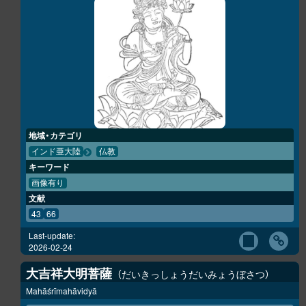
地域・カテゴリ
インド亜大陸
仏教
キーワード
画像有り
文献
43
66
Last-update:
2026-02-24
大吉祥大明菩薩
だいきっしょうだいみょうぼさつ
Mahāśrīmahāvidyā