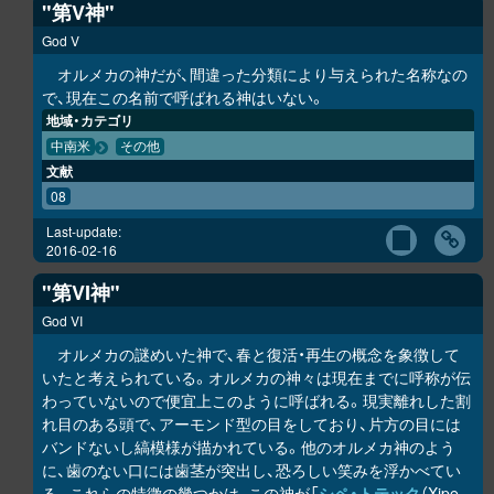
"第V神"
God V
オルメカの神だが、間違った分類により与えられた名称なの
で、現在この名前で呼ばれる神はいない。
地域・カテゴリ
中南米
その他
文献
08
Last-update:
2016-02-16
"第VI神"
God VI
オルメカの謎めいた神で、春と復活・再生の概念を象徴して
いたと考えられている。オルメカの神々は現在までに呼称が伝
わっていないので便宜上このように呼ばれる。現実離れした割
れ目のある頭で、アーモンド型の目をしており、片方の目には
バンドないし縞模様が描かれている。他のオルメカ神のよう
に、歯のない口には歯茎が突出し、恐ろしい笑みを浮かべてい
る。これらの特徴の幾つかは、この神が「
シペ・トテック
（Xipe