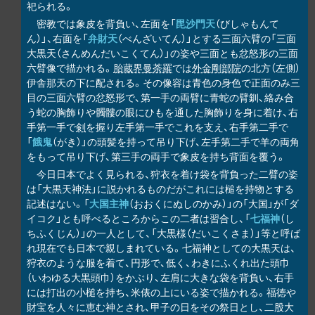
祀られる。
密教では象皮を背負い、左面を「
毘沙門天
（びしゃもんて
ん）」、右面を「
弁財天
（べんざいてん）」とする三面六臂の「三面
大黒天（さんめんだいこくてん）」の姿や三面とも忿怒形の三面
六臂像で描かれる。
胎蔵界曼荼羅
では
外金剛部院
の北方（左側）
伊舎那天の下に配される。その像容は青色の身色で正面のみ三
目の三面六臂の忿怒形で、第一手の両臂に青蛇の臂釧、絡み合
う蛇の胸飾りや髑髏の眼にひもを通した胸飾りを身に着け、右
手第一手で
剣
を握り左手第一手でこれを支え、右手第二手で
「
餓鬼
（がき）」の頭髪を持って吊り下げ、左手第二手で羊の両角
をもって吊り下げ、第三手の両手で象皮を持ち背面を覆う。
今日日本でよく見られる、狩衣を着け袋を背負った二臂の姿
は「大黒天神法」に説かれるものだがこれには槌を持物とする
記述はない。「
大国主神
（おおくにぬしのかみ）」の「大国」が「ダ
イコク」とも呼べるところからこの二者は習合し、「
七福神
（し
ちふくじん）」の一人として、「大黒様（だいこくさま）」等と呼ば
れ現在でも日本で親しまれている。七福神としての大黒天は、
狩衣のような服を着て、円形で、低く、わきにふくれ出た頭巾
（いわゆる大黒頭巾）をかぶり、左肩に大きな袋を背負い、右手
には打出の小槌を持ち、米俵の上にいる姿で描かれる。福徳や
財宝を人々に恵む神とされ、甲子の日をその祭日とし、二股大