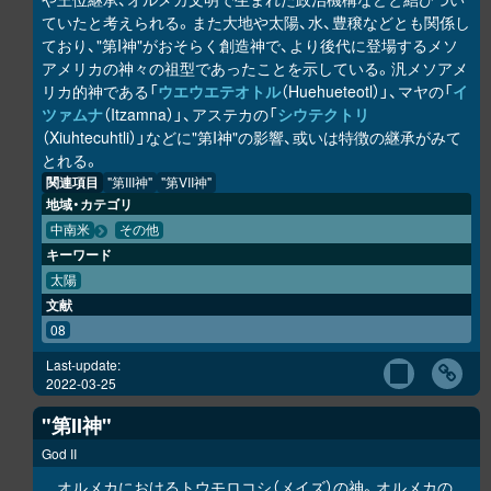
ていたと考えられる。また大地や太陽、水、豊穣などとも関係し
ており、"第I神"がおそらく創造神で、より後代に登場するメソ
アメリカの神々の祖型であったことを示している。汎メソアメ
リカ的神である「
ウエウエテオトル
（Huehueteotl）」、マヤの「
イ
ツァムナ
（Itzamna）」、アステカの「
シウテクトリ
（Xiuhtecuhtli）」などに"第I神"の影響、或いは特徴の継承がみて
とれる。
関連項目
"第III神"
"第VII神"
地域・カテゴリ
中南米
その他
キーワード
太陽
文献
08
Last-update:
2022-03-25
"第II神"
God II
オルメカにおけるトウモロコシ（メイズ）の神。オルメカの