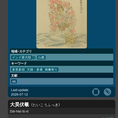
地域・カテゴリ
インド亜大陸
仏教
キーワード
多首多頭
欠損・多過
画像有り
文献
46
Last-update:
2026-07-12
大昊伏羲
たいこうふっき
Dài-hào fú-xī