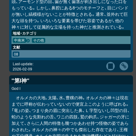
頭、アーモンド型の目、歯が無く歯茎が剥き出しになった口を
もっている。しかし、鼻腔にある8つのモチーフと、目にバンド
が無いし縞模様がないことが特徴とされる。通常、並外れて巨
大な頭を持つ。いろいろな要素を帯びた容姿であるが、他の
神々に対して従属的な立場を持った神だと推測されている。
地域・カテゴリ
中南米
その他
文献
08
Last-update:
2026-02-09
"第I神"
God I
オルメカの大地、太陽、水、豊穣の神。オルメカの神々は現在
までに呼称が伝わっていないので便宜上このように呼ばれる。
「竜」の姿、つまり炎の眉に突出した鼻、Ｌ字型ないし凹型の目、
蛇のような先割れの舌、ワニの四肢、鷲の鉤爪、ジャガーの牙に
加えて、さらに人間の特徴も幾つかあわせ持つ怪物の姿であら
わされた。オルメカの神々の中でも傑出した存在であり、王権
や王位継承、オルメカ文明で生まれた政治機構などと結びつい