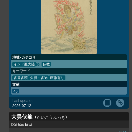
地域・カテゴリ
インド亜大陸
仏教
キーワード
多首多頭
欠損・多過
画像有り
文献
46
Last-update:
2026-07-12
大昊伏羲
たいこうふっき
Dài-hào fú-xī