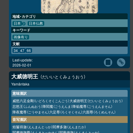
地域・カテゴリ
日本
日本仏教
キーワード
画像有り
文献
34
47
66
Last-update:
2026-02-01
大威徳明王
だいいとくみょうおう
Yamāntaka
意味漢訳
威怒六足金剛
大威徳明王
（いどろくそくこんごう）
（だいいとくみょうおう）
忿怒王
降閻魔
降焔魔尊
（ふんぬおう）
（ごうえんま）
（ごうえんまそん）
降夜魔尊
六足尊
六面尊
（ごうやまそん）
（ろくそくそん）
（ろくめんそん）
音写漢訳
焰鬘得迦
閻摩多迦
（えんまんとっか）
（えんまたか）
閻摩徳迦尊
閻曼徳迦
（えんまとっかそん）
（えんまんとっか）