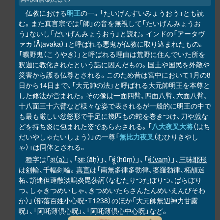
仏教における
明王
の一。「たいげんすいみょうおう」とも読
む。また真言宗では「師」の音を無視して「たいげんみょうお
う」ないし「だいげんみょうおう」と読む。インドの「アータヴ
ァカ（Āṭavaka）」と呼ばれる悪鬼が仏教に取り込まれたもの。
「曠野鬼（こうやき）」と呼ばれる理由は荒野に住んでいた所を
釈迦に教化されたという話に因んだもの。国土や国民を外敵や
災害から護る仏尊とされる。このため昔は宮中において1月の8
日から14日まで、「大元帥の法」と呼ばれる大元帥明王を本尊と
した修法が営まれた。その像は一面四臂、四面八臂、六面八臂、
十八面三十六臂など様々な姿で表されるが一般的に明王の中で
も最も厳しい忿怒形で手足に幾匹もの蛇を巻きつけ、刀や
戟
な
どを持ち炎に包まれた姿であらわされる。「
八大夜叉大将
（はち
だいやしゃたいしょう）」の一尊「
無比力夜叉
（むひりきやし
ゃ）」は同体とされる。
種字
は「
अ（a）
」、「
आः（āḥ）
」、「
हूं（hūṃ）
」、「
वं（vaṃ）
」、
三昧耶形
は
剣輪
、千輻剣輪。
真言
は「南無多律多勃律、婆羅勃律、柘頡迷
柘、頡迷但邏散淡嗚炎毘莎訶（なむたりつたぼりつ、ばらぼり
つ、しゃきつめいしゃ、きつめいたらさんたんめいえんびそわ
か）」（部落百姓小心呪・T1238）のほか「大元帥無辺神力甘露
呪」、「阿吒薄倶心呪」、「阿吒薄倶心中心呪」など。