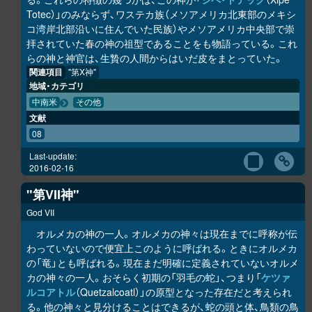
Totec）」のみならず、ワステカ族（メソアメリカ北東部のメキシ
コ湾岸北部沿いに住んでいた民族）やメソアメリカ中央部で崇
拝されていた春の神の祖型であることをも物語っている。これ
らの神と神官は、生贄の人間からはいだ皮をまとっていた。
関連項目
"第X神"
地域・カテゴリ
中南米
その他
文献
08
Last-update:
2016-02-16
"第VII神"
God VII
オルメカの神の一人。オルメカの神々は現在までに呼称が伝
わっていないので便宜上このように呼ばれる。ときにオルメカ
の「竜」とも呼ばれる。現在まだ明確に定義されていないオルメ
カの神々の一人。おそらく初期の「羽毛の蛇」、つまり「
ケツァ
ルコアトル
（Quetzalcoatl）」の原型となった存在だと考えられ
る。他の神々と見分けることはできるが、蛇の頭と体、鳥類の鳥