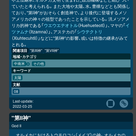
ていたと考えられる。また大地や太陽、水、豊穣などとも関係し
ており、"第I神"がおそらく創造神で、より後代に登場するメソ
アメリカの神々の祖型であったことを示している。汎メソアメ
リカ的神である「
ウエウエテオトル
（Huehueteotl）」、マヤの「
イ
ツァムナ
（Itzamna）」、アステカの「
シウテクトリ
（Xiuhtecuhtli）」などに"第I神"の影響、或いは特徴の継承がみて
とれる。
関連項目
"第III神"
"第VII神"
地域・カテゴリ
中南米
その他
キーワード
太陽
文献
08
Last-update:
2022-03-25
"第II神"
God II
オルメカにおけるトウモロコシ（メイズ）の神。オルメカの