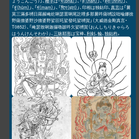
ょうこんごう）」、
種字
は「
भ（bha）
」、「
हः（haḥ）
」、「
ह्रीः（hrīḥ）
」、
「
हूं（hūṃ）
」、「
मं（maṃ）
」、「
ष्ट्रि（ṣṭri）
」、印相は独鈷印、
真言
は「曩
莫三滿多嚩日羅赧唵紇唎瑟置唎尾訖哩多那曩吽薩嚩設咄㖮娜捨
野薩擔婆野沙擔婆野娑叵吒娑發吒娑嚩賀」（大威徳金剛真言・
T0852）、「唵瑟致唎迦攞嚕跛吽欠娑嚩賀（おんしちりきゃらろ
はうんけんそわか）」、
三昧耶形
は宝棒、
利剣
、
輪
、
独鈷杵
。