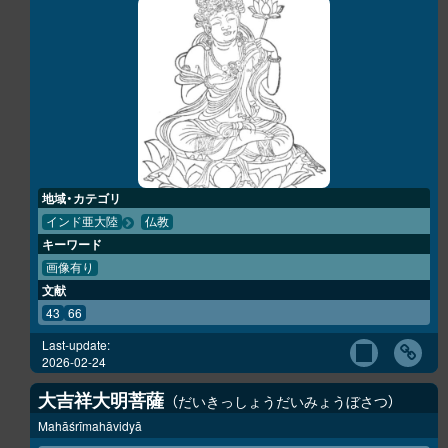
地域・カテゴリ
インド亜大陸
仏教
キーワード
画像有り
文献
43
66
Last-update:
2026-02-24
大吉祥大明菩薩
だいきっしょうだいみょうぼさつ
Mahāśrīmahāvidyā