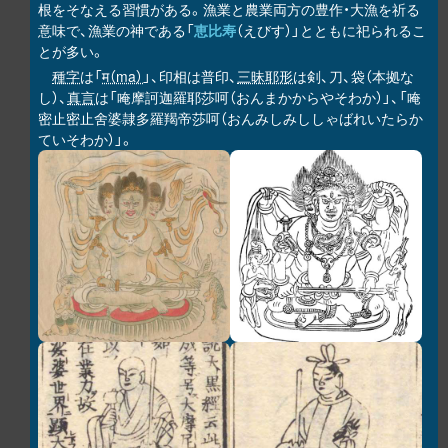
根をそなえる習慣がある。漁業と農業両方の豊作・大漁を祈る
意味で、漁業の神である「
恵比寿
（えびす）」とともに祀られるこ
とが多い。
種字
は「
म（ma）
」、印相は普印、
三昧耶形
は剣、刀、袋（本拠な
し）、
真言
は「唵摩訶迦羅耶莎呵（おんまかからやそわか）」、「唵
密止密止舍婆隷多羅羯帝莎呵（おんみしみししゃばれいたらか
ていそわか）」。