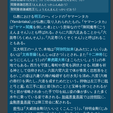
閻曼徳迦忿怒王
（えんまんとっかふんぬおう）
聖閻曼徳迦威怒王
（しょうえんまんとっかいどおう）
仏教における
明王
の一。インドの「ヤマーンタカ
（Yamāntaka）」が仏教に取り入れられたもの。「ヤマーンタカ」
は「
ヤマ
＝
閻魔
を倒した者」という意味なので「降閻魔尊（ごう
えんまそん）」とも呼ばれる。さらに六面六足あることから「六
面尊（ろくめんそん）」、「六足尊（ろくそくそん）」と呼ばれるこ
ともある。
五大明王の一人で、本地は「
阿弥陀如来
（あみだにょらい）」あ
るいは「
文殊菩薩
（もんじゅぼさつ）」とされ、また「
十二神将
（じ
ゅうにじんしょう）」の「
摩虎羅大将
（まこらたいしょう）」の本
地でもある。西方を守護し毒蛇や悪竜を調伏させる、戦勝を祈
る神として信仰された。六面六臂六足で体が青黒く忿怒形をと
るが、この姿は六趣（六種の輪廻する行き先）を清め、六度（六種
の善行）を満たし、六道を成すためだという。持物は左三手に
戟
と弓と
索
、右三手に
剣
と箭（矢のこと）と宝棒を持つとされるが
弓と箭が省略され余った手で印を結ぶ姿の像が多い。また多く
水牛に乗っている姿で表される。
胎蔵界曼荼羅
では
持明院
に、
金剛界曼荼羅
では降三世会に配される。
密号
は「大威徳金剛（だいいとくこんごう）」、「持明金剛（じみ