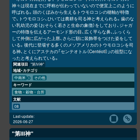
神々は現在までに呼称が伝わっていないので便宜上このように
呼ばれる。頭のくぼみから生えるトウモロコシの穂軸が特徴
で、トウモロコシ、ひいては農耕を司る神と考えられる。歯のな
い乳幼児の姿（おそらく若さと生命の象徴）をしており、ジャガ
ーの特徴を伝えるアーモンド形の目、広く平らな鼻、ふっくら
して外側に広がった上唇、さらに額に装飾帯をつけた姿をして
いる。後代に登場する多くのメソアメリカのトウモロコシを司
る神、とくにアステカの「センテオトル（Centéotl）」の祖型にな
ったと考えられている。
関連項目
"第IV神"
地域・カテゴリ
中南米
その他
キーワード
食物・穀物・台所
文献
08
Last-update:
2026-06-27
"第III神"