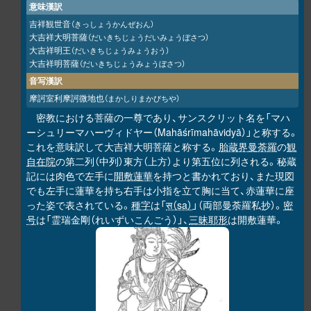
意味漢訳
吉祥観世音
（きっしょうかんぜおん）
大吉祥大明菩薩
（だいきちじょうだいみょうぼさつ）
大吉祥明王
（だいきちじょうみょうおう）
大吉祥明菩薩
（だいきちじょうみょうぼさつ）
音写漢訳
摩訶室利摩訶微地也
（まかしりまかびちや）
密教における菩薩の一尊であり、サンスクリット名を「マハ
ーシュリーマハーヴィドヤー（Mahāśrīmahāvidyā）」と称する。
これを意味訳して大吉祥大明菩薩と称する。
胎蔵界曼荼羅
の
観
自在院
の第二列（中列）東方（上方）より第五位に列される。秘蔵
記には肉色で左手に
開敷蓮華
を持つと書かれており、また現図
でも左手に蓮華を持ち右手は小指を立て胸に当て、赤蓮華に座
った姿で表されている。
種字
は「
स（sa）
」（両部曼荼羅私抄）。
密
号
は「霊瑞金剛（れいずいこんごう）」、
三昧耶形
は開敷蓮華。