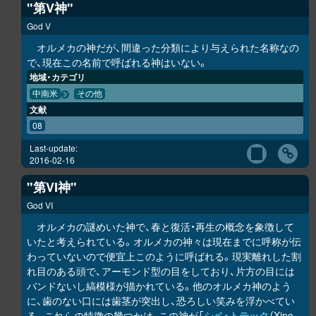
"第V神"
God V
オルメカの神だが、間違った分類により与えられた名称なの
で、現在この名前で呼ばれる神はいない。
地域・カテゴリ
中南米
その他
文献
08
Last-update:
2016-02-16
"第VI神"
God VI
オルメカの謎めいた神で、春と復活・再生の概念を象徴して
いたと考えられている。オルメカの神々は現在までに呼称が伝
わっていないので便宜上このように呼ばれる。現実離れした割
れ目のある頭で、アーモンド型の目をしており、片方の目には
バンドないし縞模様が描かれている。他のオルメカ神のよう
に、歯のない口には歯茎が突出し、恐ろしい笑みを浮かべてい
る。これらの特徴の幾つかは、この神が「
シペ・トテック
（Xipe