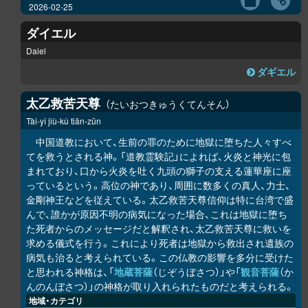
2026-02-25
ダイエル
Daiel
ダギエル
太乙救苦天尊
たいおつきゅうくてんそん
Tài-yǐ jiù-kǔ tiān-zūn
中国道教において、生前の罪のために地獄に堕ちた人々すべ
てを救うとされる神。「道教霊験記」によれば、火炎と神光に包
まれており、口から火炎を吐く九頭の獅子の支える蓮華座に座
っているという。高位の神であり、周囲に数多くの真人、力士、
金剛神王などを従えている。太乙救苦天尊信仰は特に台湾で盛
んで、誰かが原因不明の病気になった場合、これは地獄に堕ち
た死者からのメッセージだと解釈され、太乙救苦天尊に救いを
求める儀式を行う。これにより死者は地獄から救出され遺族の
病気も治ると考えられている。この仏教の影響を多分に受けた
と思われる神格は、「
地蔵菩薩
（じぞうぼさつ）」や「
観音菩薩
（か
んのんぼさつ）」の神格が取り入れられたものだと考えられる。
地域・カテゴリ