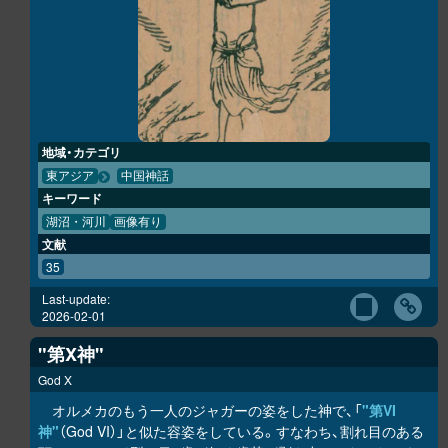
地域・カテゴリ
東アジア
中国神話
キーワード
湖沼・河川
画像有り
文献
35
Last-update:
2026-02-01
"第X神"
God X
オルメカのもう一人のジャガーの姿をした神で、「
"第VI
神"
（God VI）」と似た容姿をしている。すなわち、割れ目のある