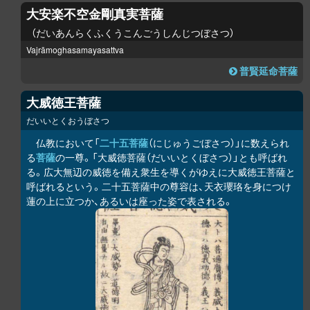
大安楽不空金剛真実菩薩
だいあんらくふくうこんごうしんじつぼさつ
Vajrāmoghasamayasattva
普賢延命菩薩
大威徳王菩薩
だいいとくおうぼさつ
仏教において「
二十五菩薩
（にじゅうごぼさつ）」に数えられ
る
菩薩
の一尊。「大威徳菩薩（だいいとくぼさつ）」とも呼ばれ
る。広大無辺の威徳を備え衆生を導くがゆえに大威徳王菩薩と
呼ばれるという。二十五菩薩中の尊容は、天衣瓔珞を身につけ
蓮の上に立つか、あるいは座った姿で表される。