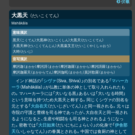
伏羲
大黒天
だいこくてん
Mahākāla
意味漢訳
黒天
大黒神
大黒天
（こくてん）
（だいこくしん）
（だいこくてん）
大黒天神
大黒薬叉王
（だいこくてんじん）
（だいこくやくしゃおう）
大時
（だいじ）
音写漢訳
摩訶迦
摩訶謌
摩訶迦羅
摩訶謌羅
（まかか）
（まかか）
（まかから）
（まかから）
摩訶迦羅天
摩訶伽吒
莫訶歌羅
（まかからてん）
（まかかた）
（まかから）
インド神話の「
シヴァ
（Siva, Shiva）」の別名である「
マハーカ
ーラ
（Mahākāla）」が仏教に単体の神として取り入れられたも
の。マハーカーラには「大いなる黒」あるいは「大いなる時間」
という意味を持つため大黒天と称する。同じくシヴァの別名を
元とする「
大自在天
（だいじざいてん）」と同一視される。元々は
寺院の守護と豊穣を司る神であったが、大自在天と同一視され
るようになると、生産や戦闘をも司る神とされるようになっ
た。密教では「
大日如来
（だいにちにょらい）」の化身で「
伊舎那
天
（いしゃなてん）」の眷属とされる。中国では食厨の神として