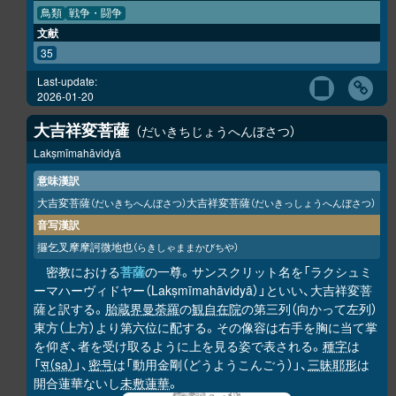
鳥類
戦争・闘争
文献
35
Last-update:
2026-01-20
大吉祥変菩薩
だいきちじょうへんぼさつ
Lakṣmīmahāvidyā
意味漢訳
大吉変菩薩
大吉祥変菩薩
（だいきちへんぼさつ）
（だいきっしょうへんぼさつ）
音写漢訳
攞乞叉摩摩訶微地也
（らきしゃままかびちや）
密教における
菩薩
の一尊。サンスクリット名を「ラクシュミ
ーマハーヴィドヤー（Lakṣmīmahāvidyā）」といい、大吉祥変菩
薩と訳する。
胎蔵界曼荼羅
の
観自在院
の第三列（向かって左列）
東方（上方）より第六位に配する。その像容は右手を胸に当て掌
を仰ぎ、者を受け取るように上を見る姿で表される。
種字
は
「
स（sa）
」、
密号
は「動用金剛（どうようこんごう）」、
三昧耶形
は
開合蓮華ないし
未敷蓮華
。