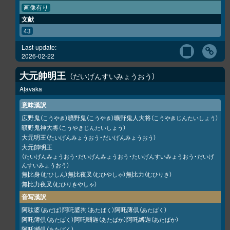
画像有り
文献
43
Last-update:
2026-02-22
大元帥明王
だいげんすいみょうおう
Āṭavaka
意味漢訳
広野鬼
曠野鬼
曠野鬼人大将
（こうやき）
（こうやき）
（こうやきじんたいしょう）
曠野鬼神大将
（こうやきじんたいしょう）
大元明王
（たいげんみょうおう・だいげんみょうおう）
大元帥明王
（たいげんみょうおう・だいげんみょうおう・たいげんすいみょうおう・だいげ
んすいみょうおう）
無比身
無比夜叉
無比力
（むひしん）
（むひやしゃ）
（むひりき）
無比力夜叉
（むひりきやしゃ）
音写漢訳
阿駄婆
阿吒婆拘
阿吒薄倶
（あだば）
（あたばく）
（あたばく）
阿吒簿倶
阿吒嚩迦
阿吒縛迦
（あたばく）
（あたばか）
（あたばか）
阿吒嚩倶
（あたばく）