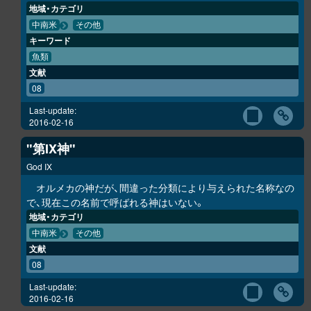
地域・カテゴリ
中南米
その他
キーワード
魚類
文献
08
Last-update:
2016-02-16
"第IX神"
God IX
オルメカの神だが、間違った分類により与えられた名称なの
で、現在この名前で呼ばれる神はいない。
地域・カテゴリ
中南米
その他
文献
08
Last-update:
2016-02-16