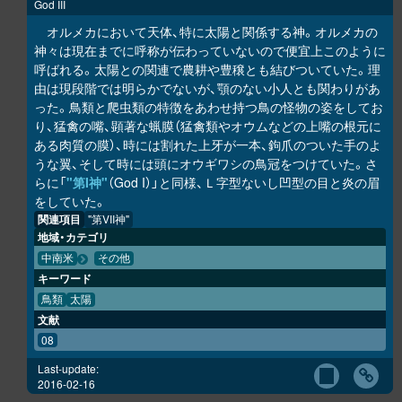
God III
オルメカにおいて天体、特に太陽と関係する神。オルメカの
神々は現在までに呼称が伝わっていないので便宜上このように
呼ばれる。太陽との関連で農耕や豊穣とも結びついていた。理
由は現段階では明らかでないが、顎のない小人とも関わりがあ
った。鳥類と爬虫類の特徴をあわせ持つ鳥の怪物の姿をしてお
り、猛禽の嘴、顕著な蝋膜（猛禽類やオウムなどの上嘴の根元に
ある肉質の膜）、時には割れた上牙が一本、鉤爪のついた手のよ
うな翼、そして時には頭にオウギワシの鳥冠をつけていた。さ
らに「
"第I神"
（God I）」と同様、Ｌ字型ないし凹型の目と炎の眉
をしていた。
関連項目
"第VII神"
地域・カテゴリ
中南米
その他
キーワード
鳥類
太陽
文献
08
Last-update:
2016-02-16