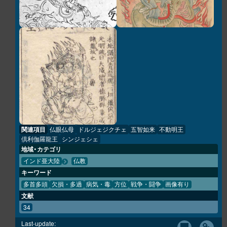
関連項目
仏眼仏母
ドルジェジクチェ
五智如来
不動明王
倶利伽羅龍王
シンジェシェ
地域・カテゴリ
インド亜大陸
仏教
キーワード
多首多頭
欠損・多過
病気・毒
方位
戦争・闘争
画像有り
文献
34
Last-update: