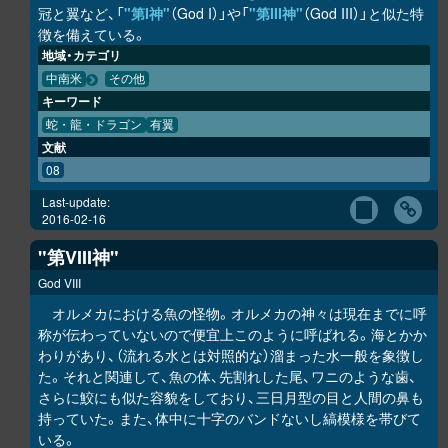
冠と翼など、「
"第I神"
（God I）」や「
"第III神"
（God III）」と似た特
徴を備えている。
地域・カテゴリ
中南米
その他
キーワード
蛇・龍・ドラゴン
有翼
文献
08
Last-update:
2016-02-16
"第VIII神"
God VIII
オルメカにおける魚の怪物。オルメカの神々は現在までに呼
称が伝わっていないので便宜上このように呼ばれる。海とかか
わりがあり、（流れる水とは対照的な）溜まった水一般を象徴し
た。それと関連して、魚の体、先割れした尾、ワニのような歯、
さらに鮫にも似た容貌をしており、三日月型の目と人間の鼻も
持っていた。また、体中に十字のバンドないし縞模様を帯びて
いる。