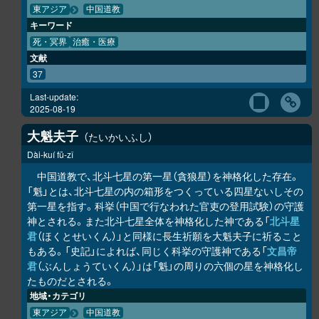
東アジア
中国道教
キーワード
死・冥界
治癒・医療
文献
37
Last-update:
2025-08-19
大魁夫子
たいかいふし
Dài-kuí fū-zǐ
中国道教で、北斗七星の第一星（貪狼星）を神格化した存在。
「魁」とは、北斗七星の内の箱形をつくっている四星ないしその
第一星を指す。科挙（中国で行なわれた官吏の登用試験）の守護
神とされる。また北斗七星全体を神格化した神である「
北斗星
君
（ほくとせいくん）」と同様に長生祈願を大魁夫子に祈ること
もある。「史記」によれば、同じく科挙の守護神である「
文昌帝
君
（ぶんしょうていくん）」は「魁」の周りの六個の星を神格化し
たものだとされる。
地域・カテゴリ
東アジア
中国道教