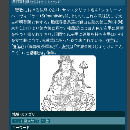
摩訶室利微地也
（まかしりびちや）
密教における仏尊であり、サンスクリット名を「シュリーマ
ハーヴィドヤー（Śrīmahāvidyā）」といい、これを意味訳して大
吉祥明菩薩と称する。
胎蔵界曼荼羅
の
観自在院
の第二列（中列）
東方（上方）より第六位に座す。秘蔵記には白肉色で左手に蓮華
を持つと書かれており、現図でも左手に蓮華を持ち右手は小指
を立て胸に当て、赤蓮華に座った姿で表されている。
種字
は
「
स（sa）
」（両部曼荼羅私抄）、
密号
は「常慶金剛（じょうけいこん
ごう）」、
三昧耶形
は蓮華。
地域・カテゴリ
インド亜大陸
仏教
キーワード