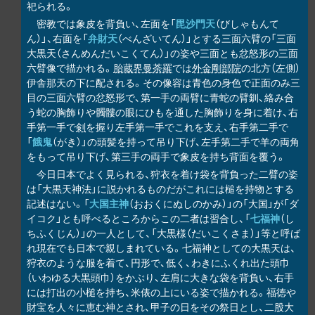
祀られる。
密教では象皮を背負い、左面を「
毘沙門天
（びしゃもんて
ん）」、右面を「
弁財天
（べんざいてん）」とする三面六臂の「三面
大黒天（さんめんだいこくてん）」の姿や三面とも忿怒形の三面
六臂像で描かれる。
胎蔵界曼荼羅
では
外金剛部院
の北方（左側）
伊舎那天の下に配される。その像容は青色の身色で正面のみ三
目の三面六臂の忿怒形で、第一手の両臂に青蛇の臂釧、絡み合
う蛇の胸飾りや髑髏の眼にひもを通した胸飾りを身に着け、右
手第一手で
剣
を握り左手第一手でこれを支え、右手第二手で
「
餓鬼
（がき）」の頭髪を持って吊り下げ、左手第二手で羊の両角
をもって吊り下げ、第三手の両手で象皮を持ち背面を覆う。
今日日本でよく見られる、狩衣を着け袋を背負った二臂の姿
は「大黒天神法」に説かれるものだがこれには槌を持物とする
記述はない。「
大国主神
（おおくにぬしのかみ）」の「大国」が「ダ
イコク」とも呼べるところからこの二者は習合し、「
七福神
（し
ちふくじん）」の一人として、「大黒様（だいこくさま）」等と呼ば
れ現在でも日本で親しまれている。七福神としての大黒天は、
狩衣のような服を着て、円形で、低く、わきにふくれ出た頭巾
（いわゆる大黒頭巾）をかぶり、左肩に大きな袋を背負い、右手
には打出の小槌を持ち、米俵の上にいる姿で描かれる。福徳や
財宝を人々に恵む神とされ、甲子の日をその祭日とし、二股大