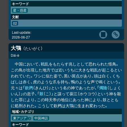
キーワード
星・惑星
文献
02
Last-update:
2026-06-27
大鶚
たいがく
Dài-è
中国において、戦乱をもたらす兆しとして恐れられた怪鳥。
この鳥が出現した地方では近いうちに大きな戦乱が起こるとい
われていた。ワシに似た姿で、黒い斑点があり、頭は白く、くち
ばしは赤く、虎のような爪を持ち、鴨のような声で鳴くという。
元々は「
欽䲹
（きんひ）」という名の神であったが、「
燭陰
（しょく
いん）」の息子、「
鼓
（こ）」と謀って葆江（ホウコウ）という神を殺
した罪により、この時天帝の地位にあった神により、鼓ととも
に処刑された。こうして欽䲹は大鶚に生まれ変わった。
地域・カテゴリ
東アジア
中国神話
キーワード