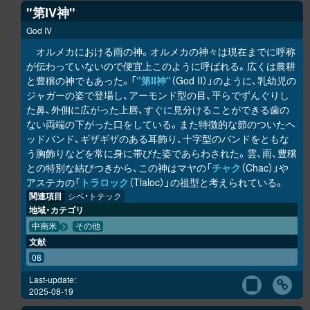
"第IV神"
God IV
オルメカにおける雨の神。オルメカの神々は現在までに呼称
が伝わっていないので便宜上このように呼ばれる。広くは農耕
と豊穣の神でもあった。「
"第II神"
（God II）」のように、乳幼児の
ジャガーの姿で登場し、アーモンド型の目、平らでずんぐりし
た鼻、外側に広がった上唇、すぐに見分けることができる歯の
ない両端の下がった口をしている。また特徴的な節のついたヘ
ッドバンド、ギザギザのある耳飾り、十字型のバンドをともな
う胸飾りなどを常に身に帯びた姿であらわされた。雲、雨、豊穣
との特別な結びつきから、この神はマヤの「
チャク
（Chac）」や
アステカの「
トラロック
（Tlaloc）」の祖型と考えられている。
関連項目
シペ・トテック
地域・カテゴリ
中南米
その他
文献
08
Last-update:
2025-08-19