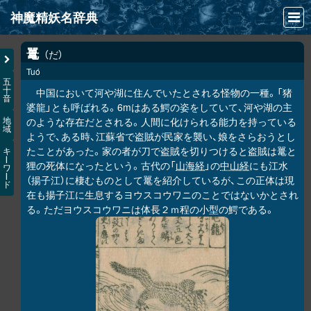
神魔精妖名辞典
NEWS
鼍
だ
Tuó
INFO
五
十
中国において河や湖に住んでいたとされる怪物の一種。「猪
音
文献
婆龍」とも呼ばれる。6mはある鰐の姿をしていて、河や湖の主
のような存在だとされる。人間に化けられる能力を持っている
地
域
検索
ようで、ある時、江蘇省で盗賊が民家を襲い、娘をさらおうとし
たことがあった。家の者が刀で盗賊を切りつけると盗賊は鼍と
キ
凖項目
ー
狸の死体になったという。古代の「
山海経
」の
中山経
にも江水
ワ
ー
（揚子江）に棲むものとして鼍を紹介しているが、この正体は現
ド
画像資料便覧
在も揚子江に生息するヨウスコウワニのことではないかとされ
る。ただヨウスコウワニは体長２ｍ程の小型の鰐である。
LINK