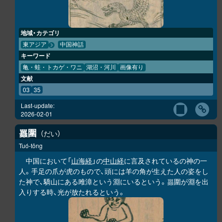
地域・カテゴリ
東アジア
中国神話
キーワード
亀・蛙・トカゲ・ワニ
湖沼・河川
画像有り
文献
03
35
Last-update:
2026-02-01
圍
だい
𧕛
Tuó-tōng
中国において「
山海経
」の
中山経
に言及されているの神の一
人。手足の爪が虎のもので、頭には羊の角が生えた人の姿をし
た神で、驕山にある雎漳という淵にいるという。
圍が淵を出
𧕛
入りする時、光が放たれるという。