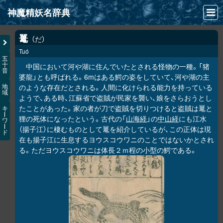
神魔精妖名辞典
NEWS
鼍
だ
Tuó
INFO
五
十
中国において河や湖に住んでいたとされる怪物の一種。「猪
音
文献
婆龍」とも呼ばれる。6mはある鰐の姿をしていて、河や湖の主
のような存在だとされる。人間に化けられる能力を持っている
地
域
検索
ようで、ある時、江蘇省で盗賊が民家を襲い、娘をさらおうとし
たことがあった。家の者が刀で盗賊を切りつけると盗賊は鼍と
キ
凖項目
ー
狸の死体になったという。古代の「
山海経
」の
中山経
にも江水
ワ
ー
（揚子江）に棲むものとして鼍を紹介しているが、この正体は現
ド
画像資料便覧
在も揚子江に生息するヨウスコウワニのことではないかとされ
る。ただヨウスコウワニは体長２ｍ程の小型の鰐である。
LINK