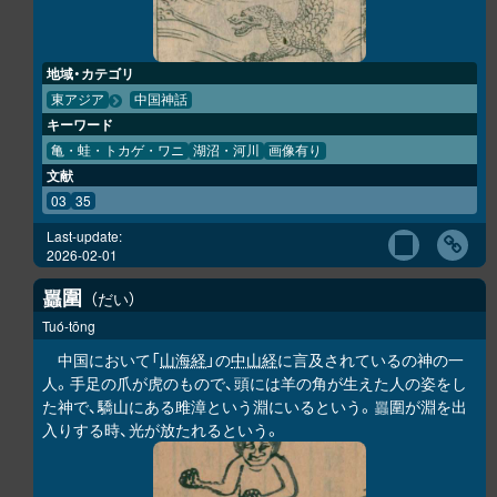
地域・カテゴリ
東アジア
中国神話
キーワード
亀・蛙・トカゲ・ワニ
湖沼・河川
画像有り
文献
03
35
Last-update:
2026-02-01
圍
だい
𧕛
Tuó-tōng
中国において「
山海経
」の
中山経
に言及されているの神の一
人。手足の爪が虎のもので、頭には羊の角が生えた人の姿をし
た神で、驕山にある雎漳という淵にいるという。
圍が淵を出
𧕛
入りする時、光が放たれるという。