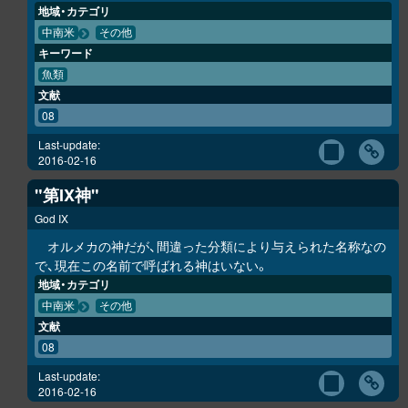
地域・カテゴリ
中南米
その他
キーワード
魚類
文献
08
Last-update:
2016-02-16
"第IX神"
God IX
オルメカの神だが、間違った分類により与えられた名称なの
で、現在この名前で呼ばれる神はいない。
地域・カテゴリ
中南米
その他
文献
08
Last-update:
2016-02-16