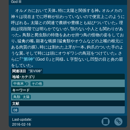
God III
オルメカにおいて天体、特に太陽と関係する神。オルメカの
神々は現在までに呼称が伝わっていないので便宜上このように
呼ばれる。太陽との関連で農耕や豊穣とも結びついていた。理
由は現段階では明らかでないが、顎のない小人とも関わりがあ
った。鳥類と爬虫類の特徴をあわせ持つ鳥の怪物の姿をしてお
り、猛禽の嘴、顕著な蝋膜（猛禽類やオウムなどの上嘴の根元に
ある肉質の膜）、時には割れた上牙が一本、鉤爪のついた手のよ
うな翼、そして時には頭にオウギワシの鳥冠をつけていた。さ
らに「
"第I神"
（God I）」と同様、Ｌ字型ないし凹型の目と炎の眉
をしていた。
関連項目
"第VII神"
地域・カテゴリ
中南米
その他
キーワード
鳥類
太陽
文献
08
Last-update:
2016-02-16