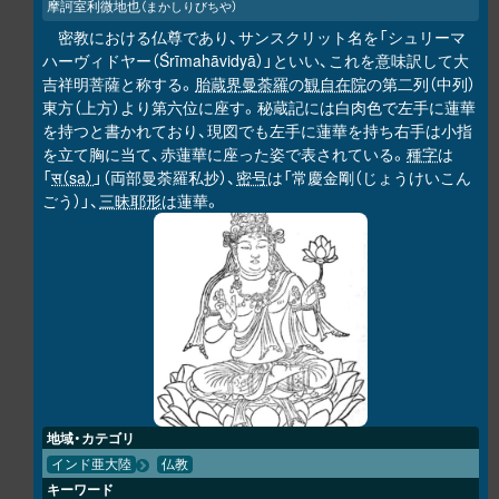
摩訶室利微地也
（まかしりびちや）
密教における仏尊であり、サンスクリット名を「シュリーマ
ハーヴィドヤー（Śrīmahāvidyā）」といい、これを意味訳して大
吉祥明菩薩と称する。
胎蔵界曼荼羅
の
観自在院
の第二列（中列）
東方（上方）より第六位に座す。秘蔵記には白肉色で左手に蓮華
を持つと書かれており、現図でも左手に蓮華を持ち右手は小指
を立て胸に当て、赤蓮華に座った姿で表されている。
種字
は
「
स（sa）
」（両部曼荼羅私抄）、
密号
は「常慶金剛（じょうけいこん
ごう）」、
三昧耶形
は蓮華。
地域・カテゴリ
インド亜大陸
仏教
キーワード