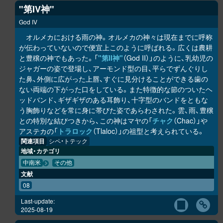
"第IV神"
God IV
オルメカにおける雨の神。オルメカの神々は現在までに呼称
が伝わっていないので便宜上このように呼ばれる。広くは農耕
と豊穣の神でもあった。「
"第II神"
（God II）」のように、乳幼児の
ジャガーの姿で登場し、アーモンド型の目、平らでずんぐりし
た鼻、外側に広がった上唇、すぐに見分けることができる歯の
ない両端の下がった口をしている。また特徴的な節のついたヘ
ッドバンド、ギザギザのある耳飾り、十字型のバンドをともな
う胸飾りなどを常に身に帯びた姿であらわされた。雲、雨、豊穣
との特別な結びつきから、この神はマヤの「
チャク
（Chac）」や
アステカの「
トラロック
（Tlaloc）」の祖型と考えられている。
関連項目
シペ・トテック
地域・カテゴリ
中南米
その他
文献
08
Last-update:
2025-08-19