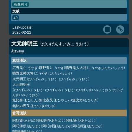
画像有り
文献
43
Last-update:
2026-02-22
大元帥明王
だいげんすいみょうおう
Āṭavaka
意味漢訳
広野鬼
曠野鬼
曠野鬼人大将
（こうやき）
（こうやき）
（こうやきじんたいしょう）
曠野鬼神大将
（こうやきじんたいしょう）
大元明王
（たいげんみょうおう・だいげんみょうおう）
大元帥明王
（たいげんみょうおう・だいげんみょうおう・たいげんすいみょうおう・だいげ
んすいみょうおう）
無比身
無比夜叉
無比力
（むひしん）
（むひやしゃ）
（むひりき）
無比力夜叉
（むひりきやしゃ）
音写漢訳
阿駄婆
阿吒婆拘
阿吒薄倶
（あだば）
（あたばく）
（あたばく）
阿吒簿倶
阿吒嚩迦
阿吒縛迦
（あたばく）
（あたばか）
（あたばか）
阿吒嚩倶
（あたばく）