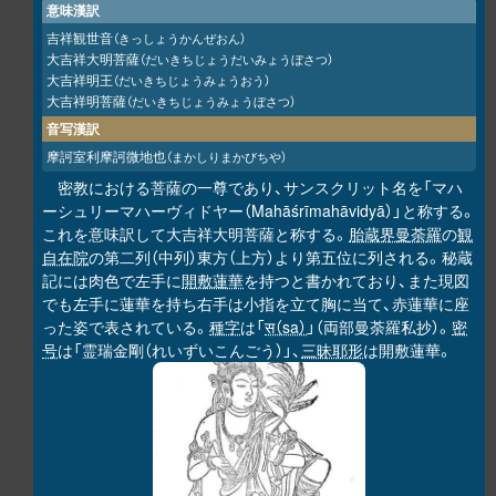
意味漢訳
吉祥観世音
（きっしょうかんぜおん）
大吉祥大明菩薩
（だいきちじょうだいみょうぼさつ）
大吉祥明王
（だいきちじょうみょうおう）
大吉祥明菩薩
（だいきちじょうみょうぼさつ）
音写漢訳
摩訶室利摩訶微地也
（まかしりまかびちや）
密教における菩薩の一尊であり、サンスクリット名を「マハ
ーシュリーマハーヴィドヤー（Mahāśrīmahāvidyā）」と称する。
これを意味訳して大吉祥大明菩薩と称する。
胎蔵界曼荼羅
の
観
自在院
の第二列（中列）東方（上方）より第五位に列される。秘蔵
記には肉色で左手に
開敷蓮華
を持つと書かれており、また現図
でも左手に蓮華を持ち右手は小指を立て胸に当て、赤蓮華に座
った姿で表されている。
種字
は「
स（sa）
」（両部曼荼羅私抄）。
密
号
は「霊瑞金剛（れいずいこんごう）」、
三昧耶形
は開敷蓮華。