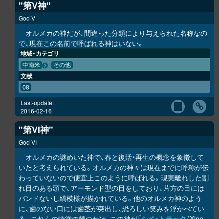
"第V神"
God V
オルメカの神だが、間違った分類により与えられた名称なの
で、現在この名前で呼ばれる神はいない。
地域・カテゴリ
中南米
その他
文献
08
Last-update:
2016-02-16
"第VI神"
God VI
オルメカの謎めいた神で、春と復活・再生の概念を象徴して
いたと考えられている。オルメカの神々は現在までに呼称が伝
わっていないので便宜上このように呼ばれる。現実離れした割
れ目のある頭で、アーモンド型の目をしており、片方の目には
バンドないし縞模様が描かれている。他のオルメカ神のよう
に、歯のない口には歯茎が突出し、恐ろしい笑みを浮かべてい
る。これらの特徴の幾つかは、この神が「
シペ・トテック
（Xipe