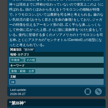
神々は現在までに呼称が伝わっていないので便宜上このように
呼ばれる。頭のくぼみから生えるトウモロコシの穂軸が特徴
で、トウモロコシ、ひいては農耕を司る神と考えられる。歯のな
い乳幼児の姿（おそらく若さと生命の象徴）をしており、ジャガ
ーの特徴を伝えるアーモンド形の目、広く平らな鼻、ふっくら
して外側に広がった上唇、さらに額に装飾帯をつけた姿をして
いる。後代に登場する多くのメソアメリカのトウモロコシを司
る神、とくにアステカの「センテオトル（Centéotl）」の祖型にな
ったと考えられている。
関連項目
"第IV神"
地域・カテゴリ
中南米
その他
キーワード
食物・穀物・台所
文献
08
Last-update:
2026-06-27
"第III神"