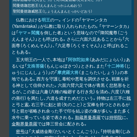
閻曼徳迦忿怒王
（えんまんとっかふんぬおう）
聖閻曼徳迦威怒王
（しょうえんまんとっかいどおう）
仏教における
明王
の一。インドの「ヤマーンタカ
（Yamāntaka）」が仏教に取り入れられたもの。「ヤマーンタカ」
は「
ヤマ
＝
閻魔
を倒した者」という意味なので「降閻魔尊（ごう
えんまそん）」とも呼ばれる。さらに六面六足あることから「六
面尊（ろくめんそん）」、「六足尊（ろくそくそん）」と呼ばれるこ
ともある。
五大明王の一人で、本地は「
阿弥陀如来
（あみだにょらい）」あ
るいは「
文殊菩薩
（もんじゅぼさつ）」とされ、また「
十二神将
（じ
ゅうにじんしょう）」の「
摩虎羅大将
（まこらたいしょう）」の本
地でもある。西方を守護し毒蛇や悪竜を調伏させる、戦勝を祈
る神として信仰された。六面六臂六足で体が青黒く忿怒形をと
るが、この姿は六趣（六種の輪廻する行き先）を清め、六度（六種
の善行）を満たし、六道を成すためだという。持物は左三手に
戟
と弓と
索
、右三手に
剣
と箭（矢のこと）と宝棒を持つとされるが
弓と箭が省略され余った手で印を結ぶ姿の像が多い。また多く
水牛に乗っている姿で表される。
胎蔵界曼荼羅
では
持明院
に、
金剛界曼荼羅
では降三世会に配される。
密号
は「大威徳金剛（だいいとくこんごう）」、「持明金剛（じみ