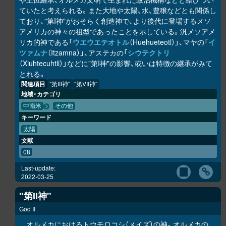
ていたと考えられる。また大地や太陽、水、豊穣などとも関係し
ており、"第I神"がおそらく創造神で、より後代に登場するメソ
アメリカの神々の祖型であったことを示している。汎メソアメ
リカ的神である「
ウエウエテオトル
（Huehueteotl）」、マヤの「
イ
ツァムナ
（Itzamna）」、アステカの「
シウテクトリ
（Xiuhtecuhtli）」などに"第I神"の影響、或いは特徴の継承がみて
とれる。
関連項目
"第III神"
"第VII神"
地域・カテゴリ
中南米
その他
キーワード
太陽
文献
08
Last-update:
2022-03-25
"第II神"
God II
オルメカにおけるトウモロコシ（メイズ）の神。オルメカの