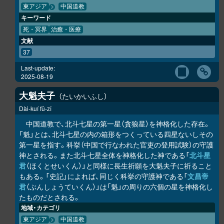
東アジア
中国道教
キーワード
死・冥界
治癒・医療
文献
37
Last-update:
2025-08-19
大魁夫子
たいかいふし
Dài-kuí fū-zǐ
中国道教で、北斗七星の第一星（貪狼星）を神格化した存在。
「魁」とは、北斗七星の内の箱形をつくっている四星ないしその
第一星を指す。科挙（中国で行なわれた官吏の登用試験）の守護
神とされる。また北斗七星全体を神格化した神である「
北斗星
君
（ほくとせいくん）」と同様に長生祈願を大魁夫子に祈ること
もある。「史記」によれば、同じく科挙の守護神である「
文昌帝
君
（ぶんしょうていくん）」は「魁」の周りの六個の星を神格化し
たものだとされる。
地域・カテゴリ
東アジア
中国道教