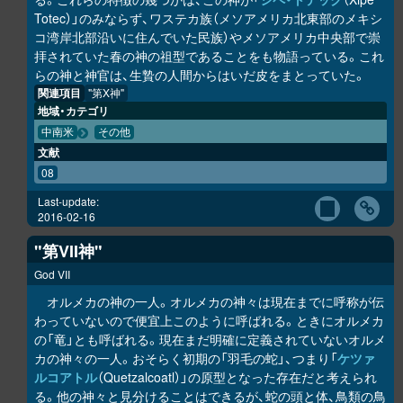
Totec）」のみならず、ワステカ族（メソアメリカ北東部のメキシ
コ湾岸北部沿いに住んでいた民族）やメソアメリカ中央部で崇
拝されていた春の神の祖型であることをも物語っている。これ
らの神と神官は、生贄の人間からはいだ皮をまとっていた。
関連項目
"第X神"
地域・カテゴリ
中南米
その他
文献
08
Last-update:
2016-02-16
"第VII神"
God VII
オルメカの神の一人。オルメカの神々は現在までに呼称が伝
わっていないので便宜上このように呼ばれる。ときにオルメカ
の「竜」とも呼ばれる。現在まだ明確に定義されていないオルメ
カの神々の一人。おそらく初期の「羽毛の蛇」、つまり「
ケツァ
ルコアトル
（Quetzalcoatl）」の原型となった存在だと考えられ
る。他の神々と見分けることはできるが、蛇の頭と体、鳥類の鳥