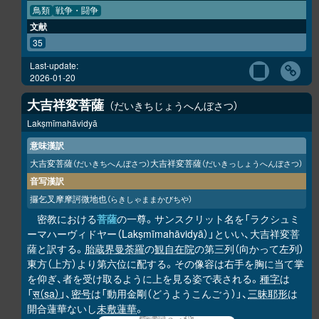
鳥類
戦争・闘争
文献
35
Last-update:
2026-01-20
大吉祥変菩薩
だいきちじょうへんぼさつ
Lakṣmīmahāvidyā
意味漢訳
大吉変菩薩
大吉祥変菩薩
（だいきちへんぼさつ）
（だいきっしょうへんぼさつ）
音写漢訳
攞乞叉摩摩訶微地也
（らきしゃままかびちや）
密教における
菩薩
の一尊。サンスクリット名を「ラクシュミ
ーマハーヴィドヤー（Lakṣmīmahāvidyā）」といい、大吉祥変菩
薩と訳する。
胎蔵界曼荼羅
の
観自在院
の第三列（向かって左列）
東方（上方）より第六位に配する。その像容は右手を胸に当て掌
を仰ぎ、者を受け取るように上を見る姿で表される。
種字
は
「
स（sa）
」、
密号
は「動用金剛（どうようこんごう）」、
三昧耶形
は
開合蓮華ないし
未敷蓮華
。