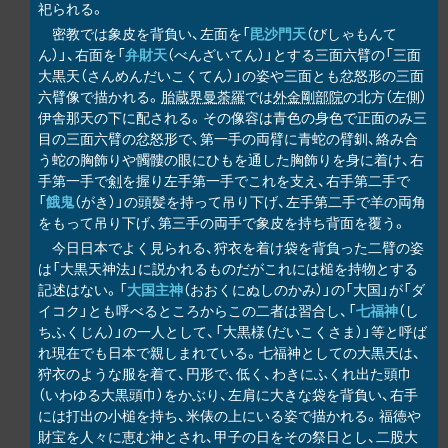
祀られる。
密教では象皮を背負い、左面を「
毘沙門天
（びしゃもんて
ん）」、右面を「
弁財天
（べんざいてん）」とする三面六臂の「三面
大黒天（さんめんだいこくてん）」の姿や三面とも忿怒形の三面
六臂像で描かれる。
胎蔵界曼荼羅
では
外金剛部院
の北方（左側）
伊舎那天の下に配される。その像容は青色の身色で正面のみ三
目の三面六臂の忿怒形で、第一手の両臂に青蛇の臂釧、絡み合
う蛇の胸飾りや髑髏の眼にひもを通した胸飾りを身に着け、右
手第一手で
剣
を握り左手第一手でこれを支え、右手第二手で
「
餓鬼
（がき）」の頭髪を持って吊り下げ、左手第二手で羊の両角
をもって吊り下げ、第三手の両手で象皮を持ち背面を覆う。
今日日本でよく見られる、狩衣を着け袋を背負った二臂の姿
は「大黒天神法」に説かれるものだがこれには槌を持物とする
記述はない。「
大国主神
（おおくにぬしのかみ）」の「大国」が「ダ
イコク」とも呼べるところからこの二者は習合し、「
七福神
（し
ちふくじん）」の一人として、「大黒様（だいこくさま）」等と呼ば
れ現在でも日本で親しまれている。七福神としての大黒天は、
狩衣のような服を着て、円形で、低く、わきにふくれ出た頭巾
（いわゆる大黒頭巾）をかぶり、左肩に大きな袋を背負い、右手
には打出の小槌を持ち、米俵の上にいる姿で描かれる。福徳や
財宝を人々に恵む神とされ、甲子の日をその祭日とし、二股大