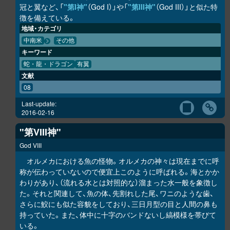
冠と翼など、「
"第I神"
（God I）」や「
"第III神"
（God III）」と似た特
徴を備えている。
地域・カテゴリ
中南米
その他
キーワード
蛇・龍・ドラゴン
有翼
文献
08
Last-update:
2016-02-16
"第VIII神"
God VIII
オルメカにおける魚の怪物。オルメカの神々は現在までに呼
称が伝わっていないので便宜上このように呼ばれる。海とかか
わりがあり、（流れる水とは対照的な）溜まった水一般を象徴し
た。それと関連して、魚の体、先割れした尾、ワニのような歯、
さらに鮫にも似た容貌をしており、三日月型の目と人間の鼻も
持っていた。また、体中に十字のバンドないし縞模様を帯びて
いる。