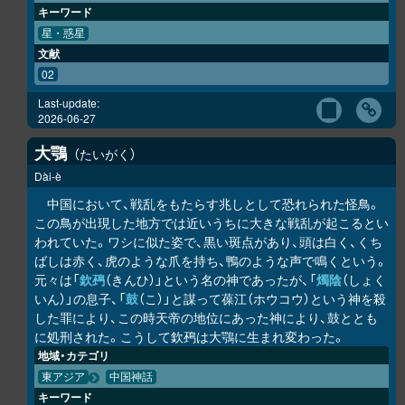
キーワード
星・惑星
文献
02
Last-update:
2026-06-27
大鶚
たいがく
Dài-è
中国において、戦乱をもたらす兆しとして恐れられた怪鳥。
この鳥が出現した地方では近いうちに大きな戦乱が起こるとい
われていた。ワシに似た姿で、黒い斑点があり、頭は白く、くち
ばしは赤く、虎のような爪を持ち、鴨のような声で鳴くという。
元々は「
欽䲹
（きんひ）」という名の神であったが、「
燭陰
（しょく
いん）」の息子、「
鼓
（こ）」と謀って葆江（ホウコウ）という神を殺
した罪により、この時天帝の地位にあった神により、鼓ととも
に処刑された。こうして欽䲹は大鶚に生まれ変わった。
地域・カテゴリ
東アジア
中国神話
キーワード