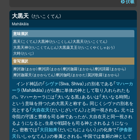
伏羲
大黒天
だいこくてん
Mahākāla
意味漢訳
黒天
大黒神
大黒天
（こくてん）
（だいこくしん）
（だいこくてん）
大黒天神
大黒薬叉王
（だいこくてんじん）
（だいこくやくしゃおう）
大時
（だいじ）
音写漢訳
摩訶迦
摩訶謌
摩訶迦羅
摩訶謌羅
（まかか）
（まかか）
（まかから）
（まかから）
摩訶迦羅天
摩訶伽吒
莫訶歌羅
（まかからてん）
（まかかた）
（まかから）
インド神話の「
シヴァ
（Siva, Shiva）」の別名である「
マハーカ
ーラ
（Mahākāla）」が仏教に単体の神として取り入れられたも
の。マハーカーラには「大いなる黒」あるいは「大いなる時間」
という意味を持つため大黒天と称する。同じくシヴァの別名を
元とする「
大自在天
（だいじざいてん）」と同一視される。元々は
寺院の守護と豊穣を司る神であったが、大自在天と同一視され
るようになると、生産や戦闘をも司る神とされるようになっ
た。密教では「
大日如来
（だいにちにょらい）」の化身で「
伊舎那
天
（いしゃなてん）」の眷属とされる。中国では食厨の神として