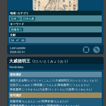
地域・カテゴリ
日本
日本仏教
キーワード
画像有り
文献
34
47
66
Last-update:
2026-02-01
大威徳明王
だいいとくみょうおう
Yamāntaka
意味漢訳
威怒六足金剛
大威徳明王
（いどろくそくこんごう）
（だいいとくみょうおう）
忿怒王
降閻魔
降焔魔尊
（ふんぬおう）
（ごうえんま）
（ごうえんまそん）
降夜魔尊
六足尊
六面尊
（ごうやまそん）
（ろくそくそん）
（ろくめんそん）
音写漢訳
焰鬘得迦
閻摩多迦
（えんまんとっか）
（えんまたか）
閻摩徳迦尊
閻曼徳迦
（えんまとっかそん）
（えんまんとっか）