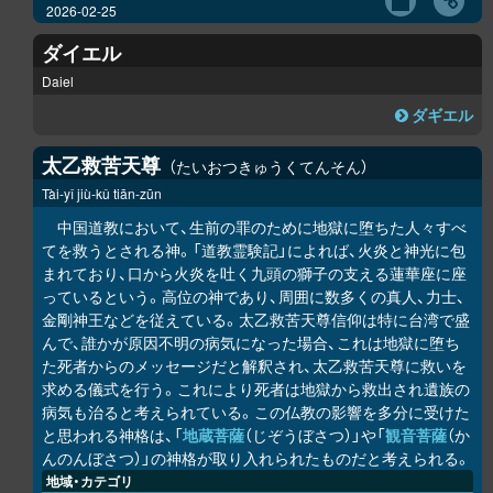
2026-02-25
ダイエル
Daiel
ダギエル
太乙救苦天尊
たいおつきゅうくてんそん
Tài-yǐ jiù-kǔ tiān-zūn
中国道教において、生前の罪のために地獄に堕ちた人々すべ
てを救うとされる神。「道教霊験記」によれば、火炎と神光に包
まれており、口から火炎を吐く九頭の獅子の支える蓮華座に座
っているという。高位の神であり、周囲に数多くの真人、力士、
金剛神王などを従えている。太乙救苦天尊信仰は特に台湾で盛
んで、誰かが原因不明の病気になった場合、これは地獄に堕ち
た死者からのメッセージだと解釈され、太乙救苦天尊に救いを
求める儀式を行う。これにより死者は地獄から救出され遺族の
病気も治ると考えられている。この仏教の影響を多分に受けた
と思われる神格は、「
地蔵菩薩
（じぞうぼさつ）」や「
観音菩薩
（か
んのんぼさつ）」の神格が取り入れられたものだと考えられる。
地域・カテゴリ