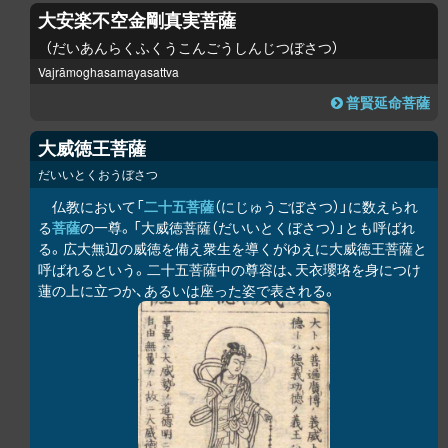
大安楽不空金剛真実菩薩
だいあんらくふくうこんごうしんじつぼさつ
Vajrāmoghasamayasattva
普賢延命菩薩
大威徳王菩薩
だいいとくおうぼさつ
仏教において「
二十五菩薩
（にじゅうごぼさつ）」に数えられ
る
菩薩
の一尊。「大威徳菩薩（だいいとくぼさつ）」とも呼ばれ
る。広大無辺の威徳を備え衆生を導くがゆえに大威徳王菩薩と
呼ばれるという。二十五菩薩中の尊容は、天衣瓔珞を身につけ
蓮の上に立つか、あるいは座った姿で表される。