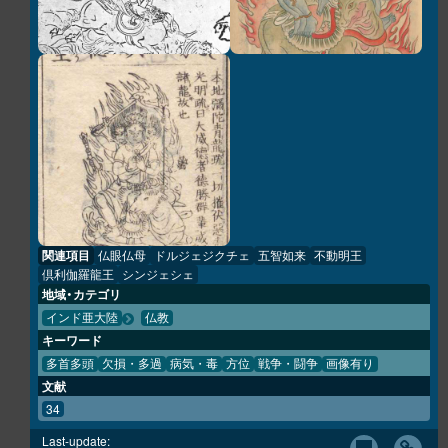
関連項目
仏眼仏母
ドルジェジクチェ
五智如来
不動明王
倶利伽羅龍王
シンジェシェ
地域・カテゴリ
インド亜大陸
仏教
キーワード
多首多頭
欠損・多過
病気・毒
方位
戦争・闘争
画像有り
文献
34
Last-update: