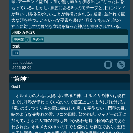
頭、アーモンド型の目、歯が無く歯茎が剥き出しになった口を
もっている。しかし、鼻腔にある8つのモチーフと、目にバンド
が無いし縞模様がないことが特徴とされる。通常、並外れて巨
大な頭を持つ。いろいろな要素を帯びた容姿であるが、他の
神々に対して従属的な立場を持った神だと推測されている。
地域・カテゴリ
中南米
その他
文献
08
Last-update:
2026-02-09
"第I神"
God I
オルメカの大地、太陽、水、豊穣の神。オルメカの神々は現在
までに呼称が伝わっていないので便宜上このように呼ばれる。
「竜」の姿、つまり炎の眉に突出した鼻、Ｌ字型ないし凹型の目、
蛇のような先割れの舌、ワニの四肢、鷲の鉤爪、ジャガーの牙に
加えて、さらに人間の特徴も幾つかあわせ持つ怪物の姿であら
わされた。オルメカの神々の中でも傑出した存在であり、王権
や王位継承、オルメカ文明で生まれた政治機構などと結びつい