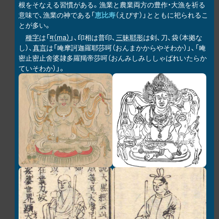
根をそなえる習慣がある。漁業と農業両方の豊作・大漁を祈る
意味で、漁業の神である「
恵比寿
（えびす）」とともに祀られるこ
とが多い。
種字
は「
म（ma）
」、印相は普印、
三昧耶形
は剣、刀、袋（本拠な
し）、
真言
は「唵摩訶迦羅耶莎呵（おんまかからやそわか）」、「唵
密止密止舍婆隷多羅羯帝莎呵（おんみしみししゃばれいたらか
ていそわか）」。