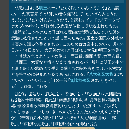
仏教における
明王
の一。「たいげんすいみょうおう」とも読
む。また真言宗では「師」の音を無視して「たいげんみょうお
う」ないし「だいげんみょうおう」と読む。インドの「アータヴ
ァカ（Āṭavaka）」と呼ばれる悪鬼が仏教に取り込まれたもの。
「曠野鬼（こうやき）」と呼ばれる理由は荒野に住んでいた所を
釈迦に教化されたという話に因んだもの。国土や国民を外敵や
災害から護る仏尊とされる。このため昔は宮中において1月の8
日から14日まで、「大元帥の法」と呼ばれる大元帥明王を本尊と
した修法が営まれた。その像は一面四臂、四面八臂、六面八臂、
十八面三十六臂など様々な姿で表されるが一般的に明王の中で
も最も厳しい忿怒形で手足に幾匹もの蛇を巻きつけ、刀や
戟
な
どを持ち炎に包まれた姿であらわされる。「
八大夜叉大将
（はち
だいやしゃたいしょう）」の一尊「
無比力夜叉
（むひりきやし
ゃ）」は同体とされる。
種字
は「
अ（a）
」、「
आः（āḥ）
」、「
हूं（hūṃ）
」、「
वं（vaṃ）
」、
三昧耶形
は
剣輪
、千輻剣輪。
真言
は「南無多律多勃律、婆羅勃律、柘頡迷
柘、頡迷但邏散淡嗚炎毘莎訶（なむたりつたぼりつ、ばらぼり
つ、しゃきつめいしゃ、きつめいたらさんたんめいえんびそわ
か）」（部落百姓小心呪・T1238）のほか「大元帥無辺神力甘露
呪」、「阿吒薄倶心呪」、「阿吒薄倶心中心呪」など。