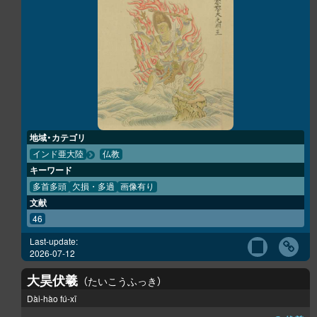
地域・カテゴリ
インド亜大陸
仏教
キーワード
多首多頭
欠損・多過
画像有り
文献
46
Last-update:
2026-07-12
大昊伏羲
たいこうふっき
Dài-hào fú-xī