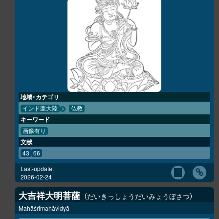
地域・カテゴリ
インド亜大陸
仏教
キーワード
画像有り
文献
43
66
Last-update:
2026-02-24
大吉祥大明菩薩
だいきっしょうだいみょうぼさつ
Mahāśrīmahāvidyā