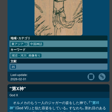
地域・カテゴリ
東アジア
中国神話
キーワード
湖沼・河川
画像有り
文献
35
Last-update:
2026-02-01
"第X神"
God X
オルメカのもう一人のジャガーの姿をした神で、「
"第VI
神"
（God VI）」と似た容姿をしている。すなわち、割れ目のある