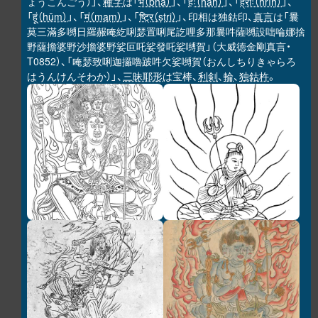
ょうこんごう）」、
種字
は「
भ（bha）
」、「
हः（haḥ）
」、「
ह्रीः（hrīḥ）
」、
「
हूं（hūṃ）
」、「
मं（maṃ）
」、「
ष्ट्रि（ṣṭri）
」、印相は独鈷印、
真言
は「曩
莫三滿多嚩日羅赧唵紇唎瑟置唎尾訖哩多那曩吽薩嚩設咄㖮娜捨
野薩擔婆野沙擔婆野娑叵吒娑發吒娑嚩賀」（大威徳金剛真言・
T0852）、「唵瑟致唎迦攞嚕跛吽欠娑嚩賀（おんしちりきゃらろ
はうんけんそわか）」、
三昧耶形
は宝棒、
利剣
、
輪
、
独鈷杵
。