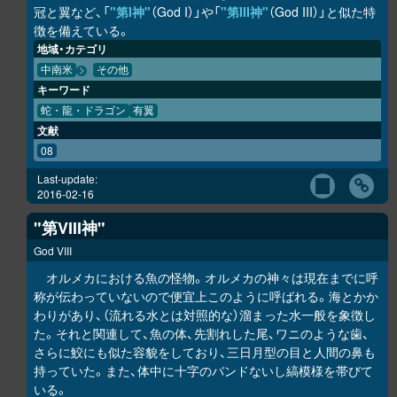
冠と翼など、「
"第I神"
（God I）」や「
"第III神"
（God III）」と似た特
徴を備えている。
地域・カテゴリ
中南米
その他
キーワード
蛇・龍・ドラゴン
有翼
文献
08
Last-update:
2016-02-16
"第VIII神"
God VIII
オルメカにおける魚の怪物。オルメカの神々は現在までに呼
称が伝わっていないので便宜上このように呼ばれる。海とかか
わりがあり、（流れる水とは対照的な）溜まった水一般を象徴し
た。それと関連して、魚の体、先割れした尾、ワニのような歯、
さらに鮫にも似た容貌をしており、三日月型の目と人間の鼻も
持っていた。また、体中に十字のバンドないし縞模様を帯びて
いる。