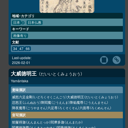
地域・カテゴリ
日本
日本仏教
キーワード
画像有り
文献
34
47
66
Last-update:
2026-02-01
大威徳明王
だいいとくみょうおう
Yamāntaka
意味漢訳
威怒六足金剛
大威徳明王
（いどろくそくこんごう）
（だいいとくみょうおう）
忿怒王
降閻魔
降焔魔尊
（ふんぬおう）
（ごうえんま）
（ごうえんまそん）
降夜魔尊
六足尊
六面尊
（ごうやまそん）
（ろくそくそん）
（ろくめんそん）
音写漢訳
焰鬘得迦
閻摩多迦
（えんまんとっか）
（えんまたか）
閻摩徳迦尊
閻曼徳迦
（えんまとっかそん）
（えんまんとっか）