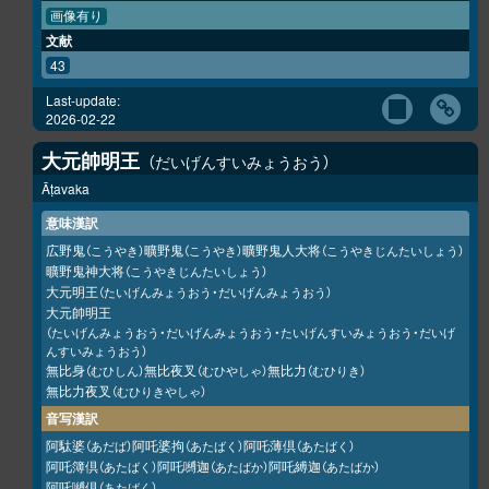
画像有り
文献
43
Last-update:
2026-02-22
大元帥明王
だいげんすいみょうおう
Āṭavaka
意味漢訳
広野鬼
曠野鬼
曠野鬼人大将
（こうやき）
（こうやき）
（こうやきじんたいしょう）
曠野鬼神大将
（こうやきじんたいしょう）
大元明王
（たいげんみょうおう・だいげんみょうおう）
大元帥明王
（たいげんみょうおう・だいげんみょうおう・たいげんすいみょうおう・だいげ
んすいみょうおう）
無比身
無比夜叉
無比力
（むひしん）
（むひやしゃ）
（むひりき）
無比力夜叉
（むひりきやしゃ）
音写漢訳
阿駄婆
阿吒婆拘
阿吒薄倶
（あだば）
（あたばく）
（あたばく）
阿吒簿倶
阿吒嚩迦
阿吒縛迦
（あたばく）
（あたばか）
（あたばか）
阿吒嚩倶
（あたばく）