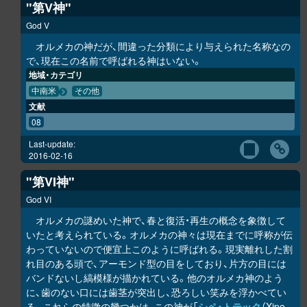
"第V神"
God V
オルメカの神だが、間違った分類により与えられた名称なの
で、現在この名前で呼ばれる神はいない。
地域・カテゴリ
中南米
その他
文献
08
Last-update:
2016-02-16
"第VI神"
God VI
オルメカの謎めいた神で、春と復活・再生の概念を象徴して
いたと考えられている。オルメカの神々は現在までに呼称が伝
わっていないので便宜上このように呼ばれる。現実離れした割
れ目のある頭で、アーモンド型の目をしており、片方の目には
バンドないし縞模様が描かれている。他のオルメカ神のよう
に、歯のない口には歯茎が突出し、恐ろしい笑みを浮かべてい
る。これらの特徴の幾つかは、この神が「
シペ・トテック
（Xipe