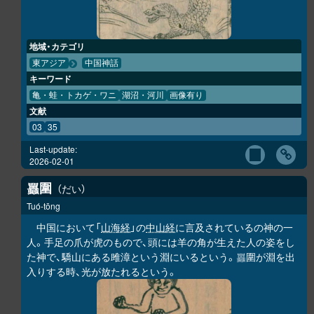
地域・カテゴリ
東アジア
中国神話
キーワード
亀・蛙・トカゲ・ワニ
湖沼・河川
画像有り
文献
03
35
Last-update:
2026-02-01
圍
だい
𧕛
Tuó-tōng
中国において「
山海経
」の
中山経
に言及されているの神の一
人。手足の爪が虎のもので、頭には羊の角が生えた人の姿をし
た神で、驕山にある雎漳という淵にいるという。
圍が淵を出
𧕛
入りする時、光が放たれるという。