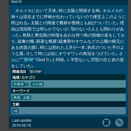
God III
オルメカにおいて天体、特に太陽と関係する神。オルメカの
神々は現在までに呼称が伝わっていないので便宜上このように
呼ばれる。太陽との関連で農耕や豊穣とも結びついていた。理
由は現段階では明らかでないが、顎のない小人とも関わりがあ
った。鳥類と爬虫類の特徴をあわせ持つ鳥の怪物の姿をしてお
り、猛禽の嘴、顕著な蝋膜（猛禽類やオウムなどの上嘴の根元に
ある肉質の膜）、時には割れた上牙が一本、鉤爪のついた手のよ
うな翼、そして時には頭にオウギワシの鳥冠をつけていた。さ
らに「
"第I神"
（God I）」と同様、Ｌ字型ないし凹型の目と炎の眉
をしていた。
関連項目
"第VII神"
地域・カテゴリ
中南米
その他
キーワード
鳥類
太陽
文献
08
Last-update:
2016-02-16