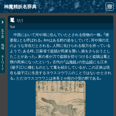
神魔精妖名辞典
NEWS
鼍
だ
Tuó
INFO
五
十
中国において河や湖に住んでいたとされる怪物の一種。「猪
音
文献
婆龍」とも呼ばれる。6mはある鰐の姿をしていて、河や湖の主
のような存在だとされる。人間に化けられる能力を持っている
地
域
検索
ようで、ある時、江蘇省で盗賊が民家を襲い、娘をさらおうとし
たことがあった。家の者が刀で盗賊を切りつけると盗賊は鼍と
キ
凖項目
ー
狸の死体になったという。古代の「
山海経
」の
中山経
にも江水
ワ
ー
（揚子江）に棲むものとして鼍を紹介しているが、この正体は現
ド
画像資料便覧
在も揚子江に生息するヨウスコウワニのことではないかとされ
る。ただヨウスコウワニは体長２ｍ程の小型の鰐である。
LINK