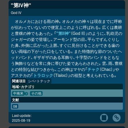
"第IV神"
God IV
オルメカにおける雨の神。オルメカの神々は現在までに呼称
が伝わっていないので便宜上このように呼ばれる。広くは農耕
と豊穣の神でもあった。「
"第II神"
（God II）」のように、乳幼児の
ジャガーの姿で登場し、アーモンド型の目、平らでずんぐりし
た鼻、外側に広がった上唇、すぐに見分けることができる歯の
ない両端の下がった口をしている。また特徴的な節のついたヘ
ッドバンド、ギザギザのある耳飾り、十字型のバンドをともな
う胸飾りなどを常に身に帯びた姿であらわされた。雲、雨、豊穣
との特別な結びつきから、この神はマヤの「
チャク
（Chac）」や
アステカの「
トラロック
（Tlaloc）」の祖型と考えられている。
関連項目
シペ・トテック
地域・カテゴリ
中南米
その他
文献
08
Last-update:
2025-08-19