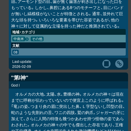
頭、アーモンド型の目、歯が無く歯茎が剥き出しになった口を
もっている。しかし、鼻腔にある8つのモチーフと、目にバンド
が無いし縞模様がないことが特徴とされる。通常、並外れて巨
大な頭を持つ。いろいろな要素を帯びた容姿であるが、他の
神々に対して従属的な立場を持った神だと推測されている。
地域・カテゴリ
中南米
その他
文献
08
Last-update:
2026-02-09
"第I神"
God I
オルメカの大地、太陽、水、豊穣の神。オルメカの神々は現在
までに呼称が伝わっていないので便宜上このように呼ばれる。
「竜」の姿、つまり炎の眉に突出した鼻、Ｌ字型ないし凹型の目、
蛇のような先割れの舌、ワニの四肢、鷲の鉤爪、ジャガーの牙に
加えて、さらに人間の特徴も幾つかあわせ持つ怪物の姿であら
わされた。オルメカの神々の中でも傑出した存在であり、王権
や王位継承、オルメカ文明で生まれた政治機構などと結びつい