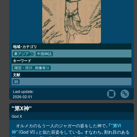
地域・カテゴリ
東アジア
中国神話
キーワード
湖沼・河川
画像有り
文献
35
Last-update:
2026-02-01
"第X神"
God X
オルメカのもう一人のジャガーの姿をした神で、「
"第VI
神"
（God VI）」と似た容姿をしている。すなわち、割れ目のある