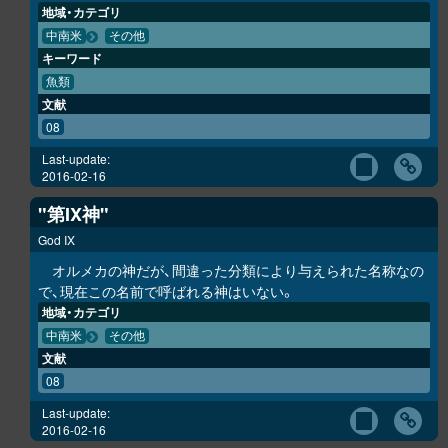
地域・カテゴリ
中南米
その他
キーワード
魚類
文献
08
Last-update:
2016-02-16
"第IX神"
God IX
オルメカの神だが、間違った分類により与えられた名称なの
で、現在この名前で呼ばれる神はいない。
地域・カテゴリ
中南米
その他
文献
08
Last-update:
2016-02-16