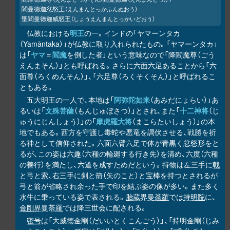
閻曼徳迦忿怒王
（えんまんとっかふんぬおう）
聖閻曼徳迦威怒王
（しょうえんまんとっかいどおう）
仏教における
明王
の一。インドの「ヤマーンタカ
（Yamāntaka）」が仏教に取り入れられたもの。「ヤマーンタカ」
は「
ヤマ
＝
閻魔
を倒した者」という意味なので「降閻魔尊（ごう
えんまそん）」とも呼ばれる。さらに六面六足あることから「六
面尊（ろくめんそん）」、「六足尊（ろくそくそん）」と呼ばれるこ
ともある。
五大明王の一人で、本地は「
阿弥陀如来
（あみだにょらい）」あ
るいは「
文殊菩薩
（もんじゅぼさつ）」とされ、また「
十二神将
（じ
ゅうにじんしょう）」の「
摩虎羅大将
（まこらたいしょう）」の本
地でもある。西方を守護し毒蛇や悪竜を調伏させる、戦勝を祈
る神として信仰された。六面六臂六足で体が青黒く忿怒形をと
るが、この姿は六趣（六種の輪廻する行き先）を清め、六度（六種
の善行）を満たし、六道を成すためだという。持物は左三手に
戟
と弓と
索
、右三手に
剣
と箭（矢のこと）と宝棒を持つとされるが
弓と箭が省略され余った手で印を結ぶ姿の像が多い。また多く
水牛に乗っている姿で表される。
胎蔵界曼荼羅
では
持明院
に、
金剛界曼荼羅
では降三世会に配される。
密号
は「大威徳金剛（だいいとくこんごう）」、「持明金剛（じみ