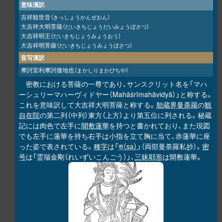
意味漢訳
吉祥観世音
（きっしょうかんぜおん）
大吉祥大明菩薩
（だいきちじょうだいみょうぼさつ）
大吉祥明王
（だいきちじょうみょうおう）
大吉祥明菩薩
（だいきちじょうみょうぼさつ）
音写漢訳
摩訶室利摩訶微地也
（まかしりまかびちや）
密教における菩薩の一尊であり、サンスクリット名を「マハ
ーシュリーマハーヴィドヤー（Mahāśrīmahāvidyā）」と称する。
これを意味訳して大吉祥大明菩薩と称する。
胎蔵界曼荼羅
の
観
自在院
の第二列（中列）東方（上方）より第五位に列される。秘蔵
記には肉色で左手に
開敷蓮華
を持つと書かれており、また現図
でも左手に蓮華を持ち右手は小指を立て胸に当て、赤蓮華に座
った姿で表されている。
種字
は「
स（sa）
」（両部曼荼羅私抄）。
密
号
は「霊瑞金剛（れいずいこんごう）」、
三昧耶形
は開敷蓮華。