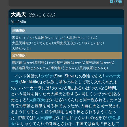
伏羲
大黒天
だいこくてん
Mahākāla
意味漢訳
黒天
大黒神
大黒天
（こくてん）
（だいこくしん）
（だいこくてん）
大黒天神
大黒薬叉王
（だいこくてんじん）
（だいこくやくしゃおう）
大時
（だいじ）
音写漢訳
摩訶迦
摩訶謌
摩訶迦羅
摩訶謌羅
（まかか）
（まかか）
（まかから）
（まかから）
摩訶迦羅天
摩訶伽吒
莫訶歌羅
（まかからてん）
（まかかた）
（まかから）
インド神話の「
シヴァ
（Siva, Shiva）」の別名である「
マハーカ
ーラ
（Mahākāla）」が仏教に単体の神として取り入れられたも
の。マハーカーラには「大いなる黒」あるいは「大いなる時間」
という意味を持つため大黒天と称する。同じくシヴァの別名を
元とする「
大自在天
（だいじざいてん）」と同一視される。元々は
寺院の守護と豊穣を司る神であったが、大自在天と同一視され
るようになると、生産や戦闘をも司る神とされるようになっ
た。密教では「
大日如来
（だいにちにょらい）」の化身で「
伊舎那
天
（いしゃなてん）」の眷属とされる。中国では食厨の神として