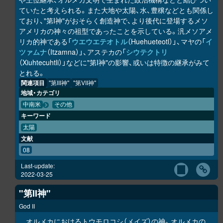
ていたと考えられる。また大地や太陽、水、豊穣などとも関係し
ており、"第I神"がおそらく創造神で、より後代に登場するメソ
アメリカの神々の祖型であったことを示している。汎メソアメ
リカ的神である「
ウエウエテオトル
（Huehueteotl）」、マヤの「
イ
ツァムナ
（Itzamna）」、アステカの「
シウテクトリ
（Xiuhtecuhtli）」などに"第I神"の影響、或いは特徴の継承がみて
とれる。
関連項目
"第III神"
"第VII神"
地域・カテゴリ
中南米
その他
キーワード
太陽
文献
08
Last-update:
2022-03-25
"第II神"
God II
オルメカにおけるトウモロコシ（メイズ）の神。オルメカの