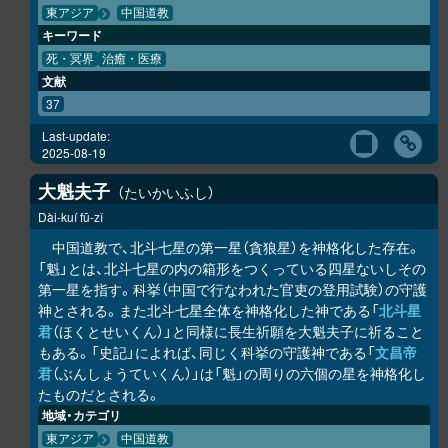
東アジア
中国道教
キーワード
死・冥界
治癒・医療
文献
37
Last-update:
2025-08-19
大魁夫子
たいかいふし
Dài-kuí fū-zǐ
中国道教で、北斗七星の第一星（貪狼星）を神格化した存在。
「魁」とは、北斗七星の内の箱形をつくっている四星ないしその
第一星を指す。科挙（中国で行なわれた官吏の登用試験）の守護
神とされる。また北斗七星全体を神格化した神である「
北斗星
君
（ほくとせいくん）」と同様に長生祈願を大魁夫子に祈ること
もある。「史記」によれば、同じく科挙の守護神である「
文昌帝
君
（ぶんしょうていくん）」は「魁」の周りの六個の星を神格化し
たものだとされる。
地域・カテゴリ
東アジア
中国道教