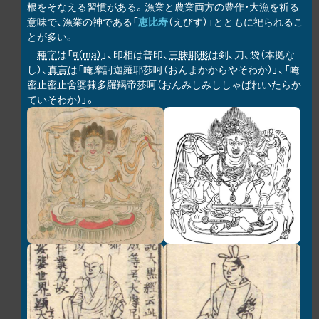
根をそなえる習慣がある。漁業と農業両方の豊作・大漁を祈る
意味で、漁業の神である「
恵比寿
（えびす）」とともに祀られるこ
とが多い。
種字
は「
म（ma）
」、印相は普印、
三昧耶形
は剣、刀、袋（本拠な
し）、
真言
は「唵摩訶迦羅耶莎呵（おんまかからやそわか）」、「唵
密止密止舍婆隷多羅羯帝莎呵（おんみしみししゃばれいたらか
ていそわか）」。