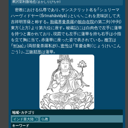
摩訶室利微地也
（まかしりびちや）
密教における仏尊であり、サンスクリット名を「シュリーマ
ハーヴィドヤー（Śrīmahāvidyā）」といい、これを意味訳して大
吉祥明菩薩と称する。
胎蔵界曼荼羅
の
観自在院
の第二列（中列）
東方（上方）より第六位に座す。秘蔵記には白肉色で左手に蓮華
を持つと書かれており、現図でも左手に蓮華を持ち右手は小指
を立て胸に当て、赤蓮華に座った姿で表されている。
種字
は
「
स（sa）
」（両部曼荼羅私抄）、
密号
は「常慶金剛（じょうけいこん
ごう）」、
三昧耶形
は蓮華。
地域・カテゴリ
インド亜大陸
仏教
キーワード