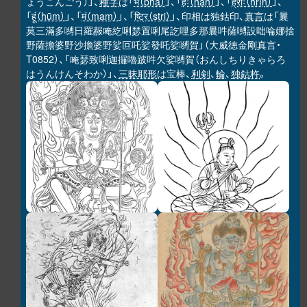
ょうこんごう）」、
種字
は「
भ（bha）
」、「
हः（haḥ）
」、「
ह्रीः（hrīḥ）
」、
「
हूं（hūṃ）
」、「
मं（maṃ）
」、「
ष्ट्रि（ṣṭri）
」、印相は独鈷印、
真言
は「曩
莫三滿多嚩日羅赧唵紇唎瑟置唎尾訖哩多那曩吽薩嚩設咄㖮娜捨
野薩擔婆野沙擔婆野娑叵吒娑發吒娑嚩賀」（大威徳金剛真言・
T0852）、「唵瑟致唎迦攞嚕跛吽欠娑嚩賀（おんしちりきゃらろ
はうんけんそわか）」、
三昧耶形
は宝棒、
利剣
、
輪
、
独鈷杵
。