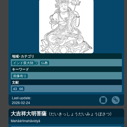
地域・カテゴリ
インド亜大陸
仏教
キーワード
画像有り
文献
43
66
Last-update:
2026-02-24
大吉祥大明菩薩
だいきっしょうだいみょうぼさつ
Mahāśrīmahāvidyā