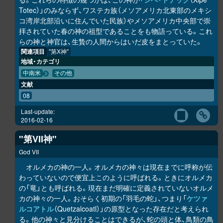
Totec）」のみならず、ワステカ族（メソアメリカ北東部のメキシ
コ湾岸北部沿いに住んでいた民族）やメソアメリカ中央部で崇
拝されていた春の神の祖型であることをも物語っている。これ
らの神と神官は、生贄の人間からはいだ皮をまとっていた。
関連項目
"第X神"
地域・カテゴリ
中南米
その他
文献
08
Last-update:
2016-02-16
"第VII神"
God VII
オルメカの神の一人。オルメカの神々は現在までに呼称が伝
わっていないので便宜上このように呼ばれる。ときにオルメカ
の「竜」とも呼ばれる。現在まだ明確に定義されていないオルメ
カの神々の一人。おそらく初期の「羽毛の蛇」、つまり「
ケツァ
ルコアトル
（Quetzalcoatl）」の原型となった存在だと考えられ
る。他の神々と見分けることはできるが、蛇の頭と体、鳥類の鳥