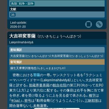
鳥類
戦争・闘争
文献
35
Last-update:
2026-01-20
大吉祥変菩薩
だいきちじょうへんぼさつ
Lakṣmīmahāvidyā
意味漢訳
大吉変菩薩
大吉祥変菩薩
（だいきちへんぼさつ）
（だいきっしょうへんぼさつ）
音写漢訳
攞乞叉摩摩訶微地也
（らきしゃままかびちや）
密教における
菩薩
の一尊。サンスクリット名を「ラクシュミ
ーマハーヴィドヤー（Lakṣmīmahāvidyā）」といい、大吉祥変菩
薩と訳する。
胎蔵界曼荼羅
の
観自在院
の第三列（向かって左列）
東方（上方）より第六位に配する。その像容は右手を胸に当て掌
を仰ぎ、者を受け取るように上を見る姿で表される。
種字
は
「
स（sa）
」、
密号
は「動用金剛（どうようこんごう）」、
三昧耶形
は
開合蓮華ないし
未敷蓮華
。