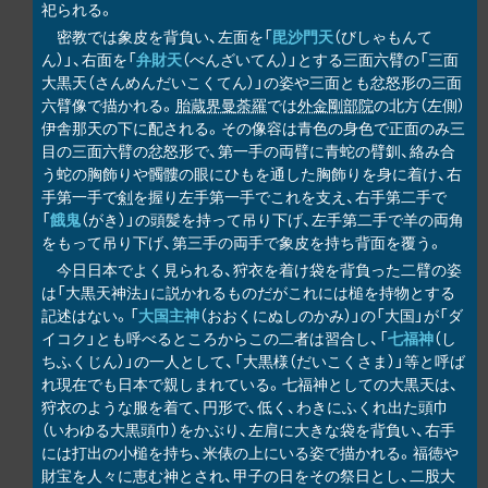
祀られる。
密教では象皮を背負い、左面を「
毘沙門天
（びしゃもんて
ん）」、右面を「
弁財天
（べんざいてん）」とする三面六臂の「三面
大黒天（さんめんだいこくてん）」の姿や三面とも忿怒形の三面
六臂像で描かれる。
胎蔵界曼荼羅
では
外金剛部院
の北方（左側）
伊舎那天の下に配される。その像容は青色の身色で正面のみ三
目の三面六臂の忿怒形で、第一手の両臂に青蛇の臂釧、絡み合
う蛇の胸飾りや髑髏の眼にひもを通した胸飾りを身に着け、右
手第一手で
剣
を握り左手第一手でこれを支え、右手第二手で
「
餓鬼
（がき）」の頭髪を持って吊り下げ、左手第二手で羊の両角
をもって吊り下げ、第三手の両手で象皮を持ち背面を覆う。
今日日本でよく見られる、狩衣を着け袋を背負った二臂の姿
は「大黒天神法」に説かれるものだがこれには槌を持物とする
記述はない。「
大国主神
（おおくにぬしのかみ）」の「大国」が「ダ
イコク」とも呼べるところからこの二者は習合し、「
七福神
（し
ちふくじん）」の一人として、「大黒様（だいこくさま）」等と呼ば
れ現在でも日本で親しまれている。七福神としての大黒天は、
狩衣のような服を着て、円形で、低く、わきにふくれ出た頭巾
（いわゆる大黒頭巾）をかぶり、左肩に大きな袋を背負い、右手
には打出の小槌を持ち、米俵の上にいる姿で描かれる。福徳や
財宝を人々に恵む神とされ、甲子の日をその祭日とし、二股大