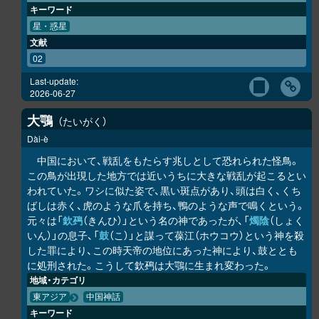
キーワード
星・惑星
文献
02
Last-update:
2026-06-27
大鶚
たいがく
Dài-è
中国において、戦乱をもたらす兆しとして恐れられた怪鳥。
この鳥が出現した地方では近いうちに大きな戦乱が起こるとい
われていた。ワシに似た姿で、黒い斑点があり、頭は白く、くち
ばしは赤く、虎のような爪を持ち、鴨のような声で鳴くという。
元々は「
欽䲹
（きんひ）」という名の神であったが、「
燭陰
（しょく
いん）」の息子、「
鼓
（こ）」と謀って葆江（ホウコウ）という神を殺
した罪により、この時天帝の地位にあった神により、鼓ととも
に処刑された。こうして欽䲹は大鶚に生まれ変わった。
地域・カテゴリ
東アジア
中国神話
キーワード