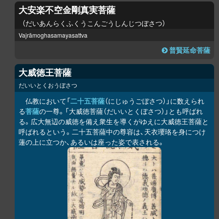
大安楽不空金剛真実菩薩
だいあんらくふくうこんごうしんじつぼさつ
Vajrāmoghasamayasattva
普賢延命菩薩
大威徳王菩薩
だいいとくおうぼさつ
仏教において「
二十五菩薩
（にじゅうごぼさつ）」に数えられ
る
菩薩
の一尊。「大威徳菩薩（だいいとくぼさつ）」とも呼ばれ
る。広大無辺の威徳を備え衆生を導くがゆえに大威徳王菩薩と
呼ばれるという。二十五菩薩中の尊容は、天衣瓔珞を身につけ
蓮の上に立つか、あるいは座った姿で表される。