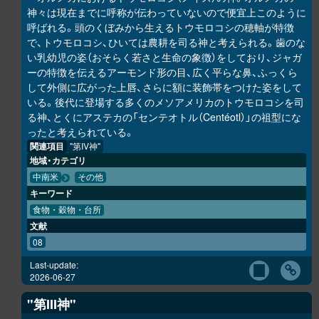
神々は現在までに呼称が伝わっていないので便宜上このように
呼ばれる。頭のくぼみから生えるトウモロコシの穂軸が特徴
で、トウモロコシ、ひいては農耕を司る神と考えられる。歯のな
い乳幼児の姿（おそらく若さと生命の象徴）をしており、ジャガ
ーの特徴を伝えるアーモンド形の目、広く平らな鼻、ふっくら
して外側に広がった上唇、さらに額に装飾帯をつけた姿をして
いる。後代に登場する多くのメソアメリカのトウモロコシを司
る神、とくにアステカの「センテオトル（Centéotl）」の祖型にな
ったと考えられている。
関連項目
"第IV神"
地域・カテゴリ
中南米
その他
キーワード
食物・穀物・台所
文献
08
Last-update:
2026-06-27
"第III神"