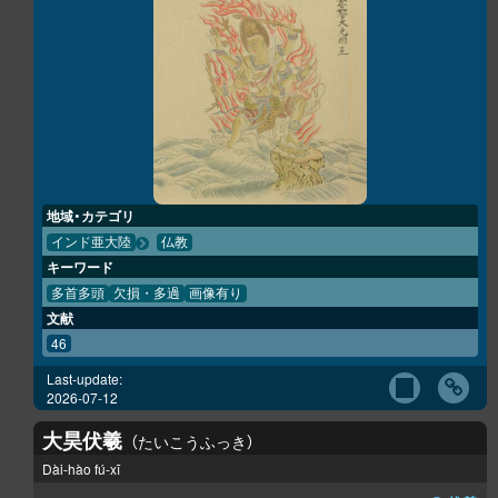
地域・カテゴリ
インド亜大陸
仏教
キーワード
多首多頭
欠損・多過
画像有り
文献
46
Last-update:
2026-07-12
大昊伏羲
たいこうふっき
Dài-hào fú-xī