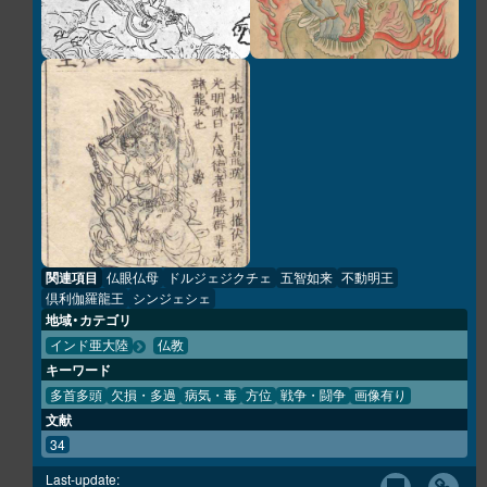
関連項目
仏眼仏母
ドルジェジクチェ
五智如来
不動明王
倶利伽羅龍王
シンジェシェ
地域・カテゴリ
インド亜大陸
仏教
キーワード
多首多頭
欠損・多過
病気・毒
方位
戦争・闘争
画像有り
文献
34
Last-update: