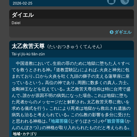
2026-02-25
ダイエル
Daiel
ダギエル
太乙救苦天尊
たいおつきゅうくてんそん
Tài-yǐ jiù-kǔ tiān-zūn
中国道教において、生前の罪のために地獄に堕ちた人々すべ
てを救うとされる神。「道教霊験記」によれば、火炎と神光に包
まれており、口から火炎を吐く九頭の獅子の支える蓮華座に座
っているという。高位の神であり、周囲に数多くの真人、力士、
金剛神王などを従えている。太乙救苦天尊信仰は特に台湾で盛
んで、誰かが原因不明の病気になった場合、これは地獄に堕ち
た死者からのメッセージだと解釈され、太乙救苦天尊に救いを
求める儀式を行う。これにより死者は地獄から救出され遺族の
病気も治ると考えられている。この仏教の影響を多分に受けた
と思われる神格は、「
地蔵菩薩
（じぞうぼさつ）」や「
観音菩薩
（か
んのんぼさつ）」の神格が取り入れられたものだと考えられる。
地域・カテゴリ