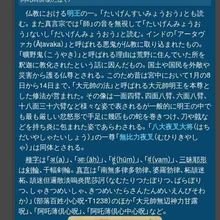
仏教における
明王
の一。「たいげんすいみょうおう」とも読
む。また真言宗では「師」の音を無視して「たいげんみょうお
う」ないし「だいげんみょうおう」と読む。インドの「アータヴ
ァカ（Āṭavaka）」と呼ばれる悪鬼が仏教に取り込まれたもの。
「曠野鬼（こうやき）」と呼ばれる理由は荒野に住んでいた所を
釈迦に教化されたという話に因んだもの。国土や国民を外敵や
災害から護る仏尊とされる。このため昔は宮中において1月の8
日から14日まで、「大元帥の法」と呼ばれる大元帥明王を本尊と
した修法が営まれた。その像は一面四臂、四面八臂、六面八臂、
十八面三十六臂など様々な姿で表されるが一般的に明王の中で
も最も厳しい忿怒形で手足に幾匹もの蛇を巻きつけ、刀や
戟
な
どを持ち炎に包まれた姿であらわされる。「
八大夜叉大将
（はち
だいやしゃたいしょう）」の一尊「
無比力夜叉
（むひりきやし
ゃ）」は同体とされる。
種字
は「
अ（a）
」、「
आः（āḥ）
」、「
हूं（hūṃ）
」、「
वं（vaṃ）
」、
三昧耶形
は
剣輪
、千輻剣輪。
真言
は「南無多律多勃律、婆羅勃律、柘頡迷
柘、頡迷但邏散淡嗚炎毘莎訶（なむたりつたぼりつ、ばらぼり
つ、しゃきつめいしゃ、きつめいたらさんたんめいえんびそわ
か）」（部落百姓小心呪・T1238）のほか「大元帥無辺神力甘露
呪」、「阿吒薄倶心呪」、「阿吒薄倶心中心呪」など。