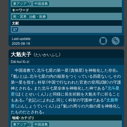
東アジア
中国道教
キーワード
死・冥界
治癒・医療
文献
37
Last-update:
2025-08-19
大魁夫子
たいかいふし
Dài-kuí fū-zǐ
中国道教で、北斗七星の第一星（貪狼星）を神格化した存在。
「魁」とは、北斗七星の内の箱形をつくっている四星ないしその
第一星を指す。科挙（中国で行なわれた官吏の登用試験）の守護
神とされる。また北斗七星全体を神格化した神である「
北斗星
君
（ほくとせいくん）」と同様に長生祈願を大魁夫子に祈ること
もある。「史記」によれば、同じく科挙の守護神である「
文昌帝
君
（ぶんしょうていくん）」は「魁」の周りの六個の星を神格化し
たものだとされる。
地域・カテゴリ
東アジア
中国道教