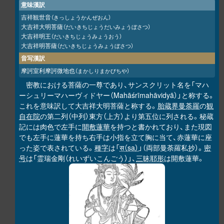
意味漢訳
吉祥観世音
（きっしょうかんぜおん）
大吉祥大明菩薩
（だいきちじょうだいみょうぼさつ）
大吉祥明王
（だいきちじょうみょうおう）
大吉祥明菩薩
（だいきちじょうみょうぼさつ）
音写漢訳
摩訶室利摩訶微地也
（まかしりまかびちや）
密教における菩薩の一尊であり、サンスクリット名を「マハ
ーシュリーマハーヴィドヤー（Mahāśrīmahāvidyā）」と称する。
これを意味訳して大吉祥大明菩薩と称する。
胎蔵界曼荼羅
の
観
自在院
の第二列（中列）東方（上方）より第五位に列される。秘蔵
記には肉色で左手に
開敷蓮華
を持つと書かれており、また現図
でも左手に蓮華を持ち右手は小指を立て胸に当て、赤蓮華に座
った姿で表されている。
種字
は「
स（sa）
」（両部曼荼羅私抄）。
密
号
は「霊瑞金剛（れいずいこんごう）」、
三昧耶形
は開敷蓮華。