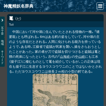
神魔精妖名辞典
NEWS
鼍
だ
Tuó
INFO
五
十
中国において河や湖に住んでいたとされる怪物の一種。「猪
音
文献
婆龍」とも呼ばれる。6mはある鰐の姿をしていて、河や湖の主
のような存在だとされる。人間に化けられる能力を持っている
地
域
検索
ようで、ある時、江蘇省で盗賊が民家を襲い、娘をさらおうとし
たことがあった。家の者が刀で盗賊を切りつけると盗賊は鼍と
キ
凖項目
ー
狸の死体になったという。古代の「
山海経
」の
中山経
にも江水
ワ
ー
（揚子江）に棲むものとして鼍を紹介しているが、この正体は現
ド
画像資料便覧
在も揚子江に生息するヨウスコウワニのことではないかとされ
る。ただヨウスコウワニは体長２ｍ程の小型の鰐である。
LINK