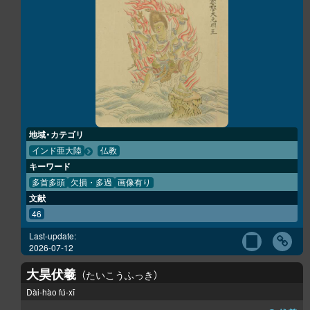
地域・カテゴリ
インド亜大陸
仏教
キーワード
多首多頭
欠損・多過
画像有り
文献
46
Last-update:
2026-07-12
大昊伏羲
たいこうふっき
Dài-hào fú-xī