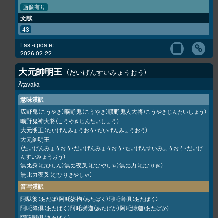
画像有り
文献
43
Last-update:
2026-02-22
大元帥明王
だいげんすいみょうおう
Āṭavaka
意味漢訳
広野鬼
曠野鬼
曠野鬼人大将
（こうやき）
（こうやき）
（こうやきじんたいしょう）
曠野鬼神大将
（こうやきじんたいしょう）
大元明王
（たいげんみょうおう・だいげんみょうおう）
大元帥明王
（たいげんみょうおう・だいげんみょうおう・たいげんすいみょうおう・だいげ
んすいみょうおう）
無比身
無比夜叉
無比力
（むひしん）
（むひやしゃ）
（むひりき）
無比力夜叉
（むひりきやしゃ）
音写漢訳
阿駄婆
阿吒婆拘
阿吒薄倶
（あだば）
（あたばく）
（あたばく）
阿吒簿倶
阿吒嚩迦
阿吒縛迦
（あたばく）
（あたばか）
（あたばか）
阿吒嚩倶
（あたばく）