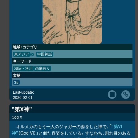
地域・カテゴリ
東アジア
中国神話
キーワード
湖沼・河川
画像有り
文献
35
Last-update:
2026-02-01
"第X神"
God X
オルメカのもう一人のジャガーの姿をした神で、「
"第VI
神"
（God VI）」と似た容姿をしている。すなわち、割れ目のある