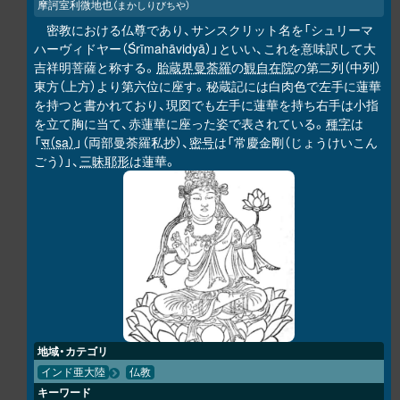
摩訶室利微地也
（まかしりびちや）
密教における仏尊であり、サンスクリット名を「シュリーマ
ハーヴィドヤー（Śrīmahāvidyā）」といい、これを意味訳して大
吉祥明菩薩と称する。
胎蔵界曼荼羅
の
観自在院
の第二列（中列）
東方（上方）より第六位に座す。秘蔵記には白肉色で左手に蓮華
を持つと書かれており、現図でも左手に蓮華を持ち右手は小指
を立て胸に当て、赤蓮華に座った姿で表されている。
種字
は
「
स（sa）
」（両部曼荼羅私抄）、
密号
は「常慶金剛（じょうけいこん
ごう）」、
三昧耶形
は蓮華。
地域・カテゴリ
インド亜大陸
仏教
キーワード