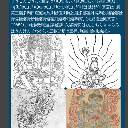
ょうこんごう）」、
種字
は「
भ（bha）
」、「
हः（haḥ）
」、「
ह्रीः（hrīḥ）
」、
「
हूं（hūṃ）
」、「
मं（maṃ）
」、「
ष्ट्रि（ṣṭri）
」、印相は独鈷印、
真言
は「曩
莫三滿多嚩日羅赧唵紇唎瑟置唎尾訖哩多那曩吽薩嚩設咄㖮娜捨
野薩擔婆野沙擔婆野娑叵吒娑發吒娑嚩賀」（大威徳金剛真言・
T0852）、「唵瑟致唎迦攞嚕跛吽欠娑嚩賀（おんしちりきゃらろ
はうんけんそわか）」、
三昧耶形
は宝棒、
利剣
、
輪
、
独鈷杵
。