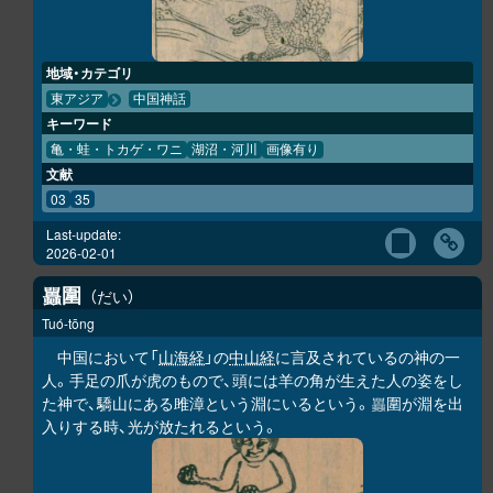
地域・カテゴリ
東アジア
中国神話
キーワード
亀・蛙・トカゲ・ワニ
湖沼・河川
画像有り
文献
03
35
Last-update:
2026-02-01
圍
だい
𧕛
Tuó-tōng
中国において「
山海経
」の
中山経
に言及されているの神の一
人。手足の爪が虎のもので、頭には羊の角が生えた人の姿をし
た神で、驕山にある雎漳という淵にいるという。
圍が淵を出
𧕛
入りする時、光が放たれるという。