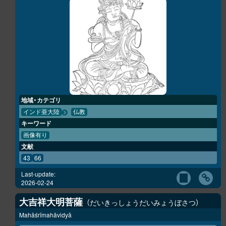
地域・カテゴリ
インド亜大陸
仏教
キーワード
画像有り
文献
43
66
Last-update:
2026-02-24
大吉祥大明菩薩
だいきっしょうだいみょうぼさつ
Mahāśrīmahāvidyā