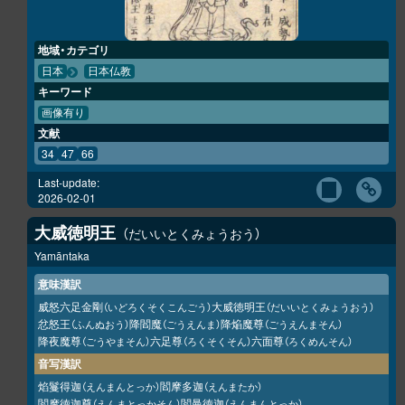
地域・カテゴリ
日本
日本仏教
キーワード
画像有り
文献
34
47
66
Last-update:
2026-02-01
大威徳明王
だいいとくみょうおう
Yamāntaka
意味漢訳
威怒六足金剛
大威徳明王
（いどろくそくこんごう）
（だいいとくみょうおう）
忿怒王
降閻魔
降焔魔尊
（ふんぬおう）
（ごうえんま）
（ごうえんまそん）
降夜魔尊
六足尊
六面尊
（ごうやまそん）
（ろくそくそん）
（ろくめんそん）
音写漢訳
焰鬘得迦
閻摩多迦
（えんまんとっか）
（えんまたか）
閻摩徳迦尊
閻曼徳迦
（えんまとっかそん）
（えんまんとっか）