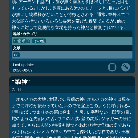
頭、アーモンド型の目、歯が無く歯茎が剥き出しになった口を
もっている。しかし、鼻腔にある8つのモチーフと、目にバンド
が無いし縞模様がないことが特徴とされる。通常、並外れて巨
大な頭を持つ。いろいろな要素を帯びた容姿であるが、他の
神々に対して従属的な立場を持った神だと推測されている。
地域・カテゴリ
中南米
その他
文献
08
Last-update:
2026-02-09
"第I神"
God I
オルメカの大地、太陽、水、豊穣の神。オルメカの神々は現在
までに呼称が伝わっていないので便宜上このように呼ばれる。
「竜」の姿、つまり炎の眉に突出した鼻、Ｌ字型ないし凹型の目、
蛇のような先割れの舌、ワニの四肢、鷲の鉤爪、ジャガーの牙に
加えて、さらに人間の特徴も幾つかあわせ持つ怪物の姿であら
わされた。オルメカの神々の中でも傑出した存在であり、王権
や王位継承、オルメカ文明で生まれた政治機構などと結びつい