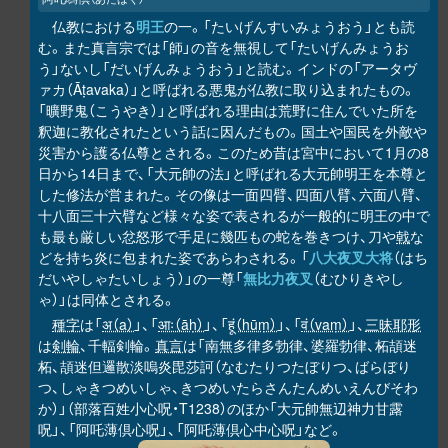
仏教における
明王
の一。「たいげんすいみょうおう」とも読
む。また真言宗では「師」の音を無視して「たいげんみょうお
う」ないし「だいげんみょうおう」と読む。インドの「アータヴ
ァカ（Āṭavaka）」と呼ばれる悪鬼が仏教に取り込まれたもの。
「曠野鬼（こうやき）」と呼ばれる理由は荒野に住んでいた所を
釈迦に教化されたという話に因んだもの。国土や国民を外敵や
災害から護る仏尊とされる。このため昔は宮中において1月の8
日から14日まで、「大元帥の法」と呼ばれる大元帥明王を本尊と
した修法が営まれた。その像は一面四臂、四面八臂、六面八臂、
十八面三十六臂など様々な姿で表されるが一般的に明王の中で
も最も厳しい忿怒形で手足に幾匹もの蛇を巻きつけ、刀や
戟
な
どを持ち炎に包まれた姿であらわされる。「
八大夜叉大将
（はち
だいやしゃたいしょう）」の一尊「
無比力夜叉
（むひりきやし
ゃ）」は同体とされる。
種字
は「
अ（a）
」、「
आः（āḥ）
」、「
हूं（hūṃ）
」、「
वं（vaṃ）
」、
三昧耶形
は
剣輪
、千輻剣輪。
真言
は「南無多律多勃律、婆羅勃律、柘頡迷
柘、頡迷但邏散淡嗚炎毘莎訶（なむたりつたぼりつ、ばらぼり
つ、しゃきつめいしゃ、きつめいたらさんたんめいえんびそわ
か）」（部落百姓小心呪・T1238）のほか「大元帥無辺神力甘露
呪」、「阿吒薄倶心呪」、「阿吒薄倶心中心呪」など。