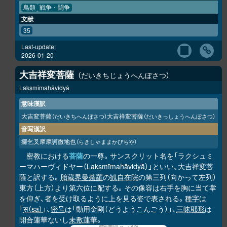
鳥類
戦争・闘争
文献
35
Last-update:
2026-01-20
大吉祥変菩薩
だいきちじょうへんぼさつ
Lakṣmīmahāvidyā
意味漢訳
大吉変菩薩
大吉祥変菩薩
（だいきちへんぼさつ）
（だいきっしょうへんぼさつ）
音写漢訳
攞乞叉摩摩訶微地也
（らきしゃままかびちや）
密教における
菩薩
の一尊。サンスクリット名を「ラクシュミ
ーマハーヴィドヤー（Lakṣmīmahāvidyā）」といい、大吉祥変菩
薩と訳する。
胎蔵界曼荼羅
の
観自在院
の第三列（向かって左列）
東方（上方）より第六位に配する。その像容は右手を胸に当て掌
を仰ぎ、者を受け取るように上を見る姿で表される。
種字
は
「
स（sa）
」、
密号
は「動用金剛（どうようこんごう）」、
三昧耶形
は
開合蓮華ないし
未敷蓮華
。