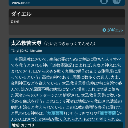
2026-02-25
ダイエル
Daiel
ダギエル
太乙救苦天尊
たいおつきゅうくてんそん
Tài-yǐ jiù-kǔ tiān-zūn
中国道教において、生前の罪のために地獄に堕ちた人々すべ
てを救うとされる神。「道教霊験記」によれば、火炎と神光に包
まれており、口から火炎を吐く九頭の獅子の支える蓮華座に座
っているという。高位の神であり、周囲に数多くの真人、力士、
金剛神王などを従えている。太乙救苦天尊信仰は特に台湾で盛
んで、誰かが原因不明の病気になった場合、これは地獄に堕ち
た死者からのメッセージだと解釈され、太乙救苦天尊に救いを
求める儀式を行う。これにより死者は地獄から救出され遺族の
病気も治ると考えられている。この仏教の影響を多分に受けた
と思われる神格は、「
地蔵菩薩
（じぞうぼさつ）」や「
観音菩薩
（か
んのんぼさつ）」の神格が取り入れられたものだと考えられる。
地域・カテゴリ