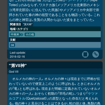
Totec）」のみならず、ワステカ族（メソアメリカ北東部のメキシ
コ湾岸北部沿いに住んでいた民族）やメソアメリカ中央部で崇
拝されていた春の神の祖型であることをも物語っている。これ
らの神と神官は、生贄の人間からはいだ皮をまとっていた。
関連項目
"第X神"
地域・カテゴリ
中南米
その他
文献
08
Last-update:
2016-02-16
"第VII神"
God VII
オルメカの神の一人。オルメカの神々は現在までに呼称が伝
わっていないので便宜上このように呼ばれる。ときにオルメカ
の「竜」とも呼ばれる。現在まだ明確に定義されていないオルメ
カの神々の一人。おそらく初期の「羽毛の蛇」、つまり「
ケツァ
ルコアトル
（Quetzalcoatl）」の原型となった存在だと考えられ
る。他の神々と見分けることはできるが、蛇の頭と体、鳥類の鳥