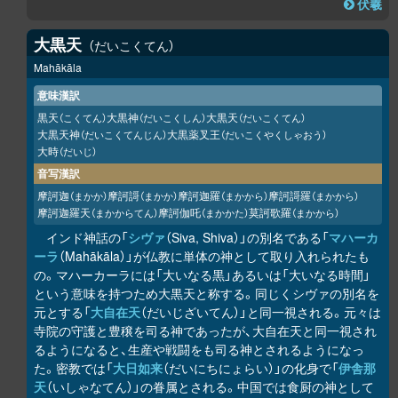
伏羲
大黒天
だいこくてん
Mahākāla
意味漢訳
黒天
大黒神
大黒天
（こくてん）
（だいこくしん）
（だいこくてん）
大黒天神
大黒薬叉王
（だいこくてんじん）
（だいこくやくしゃおう）
大時
（だいじ）
音写漢訳
摩訶迦
摩訶謌
摩訶迦羅
摩訶謌羅
（まかか）
（まかか）
（まかから）
（まかから）
摩訶迦羅天
摩訶伽吒
莫訶歌羅
（まかからてん）
（まかかた）
（まかから）
インド神話の「
シヴァ
（Siva, Shiva）」の別名である「
マハーカ
ーラ
（Mahākāla）」が仏教に単体の神として取り入れられたも
の。マハーカーラには「大いなる黒」あるいは「大いなる時間」
という意味を持つため大黒天と称する。同じくシヴァの別名を
元とする「
大自在天
（だいじざいてん）」と同一視される。元々は
寺院の守護と豊穣を司る神であったが、大自在天と同一視され
るようになると、生産や戦闘をも司る神とされるようになっ
た。密教では「
大日如来
（だいにちにょらい）」の化身で「
伊舎那
天
（いしゃなてん）」の眷属とされる。中国では食厨の神として