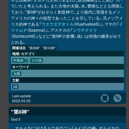
ていたと考えられる。また大地や太陽、水、豊穣などとも関係し
ており、"第I神"がおそらく創造神で、より後代に登場するメソ
アメリカの神々の祖型であったことを示している。汎メソアメ
リカ的神である「
ウエウエテオトル
（Huehueteotl）」、マヤの「
イ
ツァムナ
（Itzamna）」、アステカの「
シウテクトリ
（Xiuhtecuhtli）」などに"第I神"の影響、或いは特徴の継承がみて
とれる。
関連項目
"第III神"
"第VII神"
地域・カテゴリ
中南米
その他
キーワード
太陽
文献
08
Last-update:
2022-03-25
"第II神"
God II
オルメカにおけるトウモロコシ（メイズ）の神。オルメカの