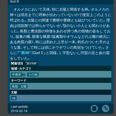
God III
オルメカにおいて天体、特に太陽と関係する神。オルメカの
神々は現在までに呼称が伝わっていないので便宜上このように
呼ばれる。太陽との関連で農耕や豊穣とも結びついていた。理
由は現段階では明らかでないが、顎のない小人とも関わりがあ
った。鳥類と爬虫類の特徴をあわせ持つ鳥の怪物の姿をしてお
り、猛禽の嘴、顕著な蝋膜（猛禽類やオウムなどの上嘴の根元に
ある肉質の膜）、時には割れた上牙が一本、鉤爪のついた手のよ
うな翼、そして時には頭にオウギワシの鳥冠をつけていた。さ
らに「
"第I神"
（God I）」と同様、Ｌ字型ないし凹型の目と炎の眉
をしていた。
関連項目
"第VII神"
地域・カテゴリ
中南米
その他
キーワード
鳥類
太陽
文献
08
Last-update:
2016-02-16