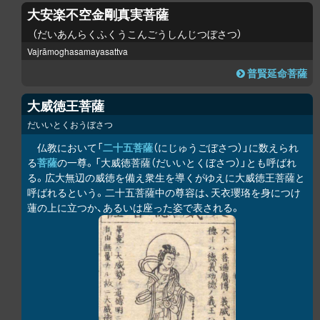
大安楽不空金剛真実菩薩
だいあんらくふくうこんごうしんじつぼさつ
Vajrāmoghasamayasattva
普賢延命菩薩
大威徳王菩薩
だいいとくおうぼさつ
仏教において「
二十五菩薩
（にじゅうごぼさつ）」に数えられ
る
菩薩
の一尊。「大威徳菩薩（だいいとくぼさつ）」とも呼ばれ
る。広大無辺の威徳を備え衆生を導くがゆえに大威徳王菩薩と
呼ばれるという。二十五菩薩中の尊容は、天衣瓔珞を身につけ
蓮の上に立つか、あるいは座った姿で表される。