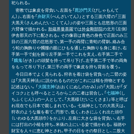
祀られる。
密教では象皮を背負い、左面を「
毘沙門天
（びしゃもんて
ん）」、右面を「
弁財天
（べんざいてん）」とする三面六臂の「三面
大黒天（さんめんだいこくてん）」の姿や三面とも忿怒形の三面
六臂像で描かれる。
胎蔵界曼荼羅
では
外金剛部院
の北方（左側）
伊舎那天の下に配される。その像容は青色の身色で正面のみ三
目の三面六臂の忿怒形で、第一手の両臂に青蛇の臂釧、絡み合
う蛇の胸飾りや髑髏の眼にひもを通した胸飾りを身に着け、右
手第一手で
剣
を握り左手第一手でこれを支え、右手第二手で
「
餓鬼
（がき）」の頭髪を持って吊り下げ、左手第二手で羊の両角
をもって吊り下げ、第三手の両手で象皮を持ち背面を覆う。
今日日本でよく見られる、狩衣を着け袋を背負った二臂の姿
は「大黒天神法」に説かれるものだがこれには槌を持物とする
記述はない。「
大国主神
（おおくにぬしのかみ）」の「大国」が「ダ
イコク」とも呼べるところからこの二者は習合し、「
七福神
（し
ちふくじん）」の一人として、「大黒様（だいこくさま）」等と呼ば
れ現在でも日本で親しまれている。七福神としての大黒天は、
狩衣のような服を着て、円形で、低く、わきにふくれ出た頭巾
（いわゆる大黒頭巾）をかぶり、左肩に大きな袋を背負い、右手
には打出の小槌を持ち、米俵の上にいる姿で描かれる。福徳や
財宝を人々に恵む神とされ、甲子の日をその祭日とし、二股大