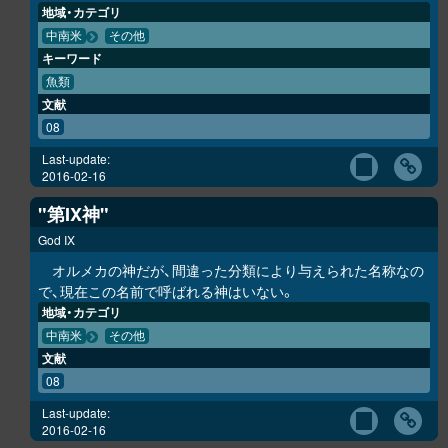
地域・カテゴリ
中南米
その他
キーワード
魚類
文献
08
Last-update:
2016-02-16
"第IX神"
God IX
オルメカの神だが、間違った分類により与えられた名称なの
で、現在この名前で呼ばれる神はいない。
地域・カテゴリ
中南米
その他
文献
08
Last-update:
2016-02-16