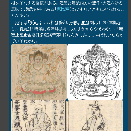
根をそなえる習慣がある。漁業と農業両方の豊作・大漁を祈る
意味で、漁業の神である「
恵比寿
（えびす）」とともに祀られるこ
とが多い。
種字
は「
म（ma）
」、印相は普印、
三昧耶形
は剣、刀、袋（本拠な
し）、
真言
は「唵摩訶迦羅耶莎呵（おんまかからやそわか）」、「唵
密止密止舍婆隷多羅羯帝莎呵（おんみしみししゃばれいたらか
ていそわか）」。