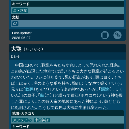
キーワード
星・惑星
文献
02
Last-update:
2026-06-27
大鶚
たいがく
Dài-è
中国において、戦乱をもたらす兆しとして恐れられた怪鳥。
この鳥が出現した地方では近いうちに大きな戦乱が起こるとい
われていた。ワシに似た姿で、黒い斑点があり、頭は白く、くち
ばしは赤く、虎のような爪を持ち、鴨のような声で鳴くという。
元々は「
欽䲹
（きんひ）」という名の神であったが、「
燭陰
（しょく
いん）」の息子、「
鼓
（こ）」と謀って葆江（ホウコウ）という神を殺
した罪により、この時天帝の地位にあった神により、鼓ととも
に処刑された。こうして欽䲹は大鶚に生まれ変わった。
地域・カテゴリ
東アジア
中国神話
キーワード