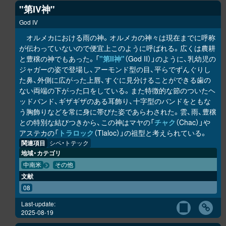
"第IV神"
God IV
オルメカにおける雨の神。オルメカの神々は現在までに呼称
が伝わっていないので便宜上このように呼ばれる。広くは農耕
と豊穣の神でもあった。「
"第II神"
（God II）」のように、乳幼児の
ジャガーの姿で登場し、アーモンド型の目、平らでずんぐりし
た鼻、外側に広がった上唇、すぐに見分けることができる歯の
ない両端の下がった口をしている。また特徴的な節のついたヘ
ッドバンド、ギザギザのある耳飾り、十字型のバンドをともな
う胸飾りなどを常に身に帯びた姿であらわされた。雲、雨、豊穣
との特別な結びつきから、この神はマヤの「
チャク
（Chac）」や
アステカの「
トラロック
（Tlaloc）」の祖型と考えられている。
関連項目
シペ・トテック
地域・カテゴリ
中南米
その他
文献
08
Last-update:
2025-08-19