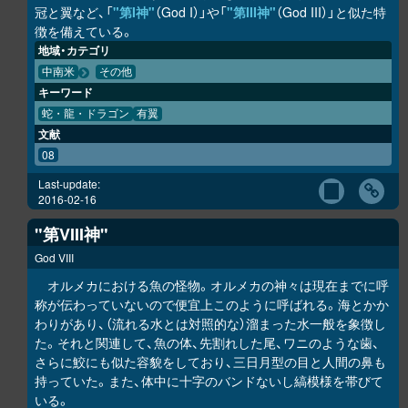
冠と翼など、「
"第I神"
（God I）」や「
"第III神"
（God III）」と似た特
徴を備えている。
地域・カテゴリ
中南米
その他
キーワード
蛇・龍・ドラゴン
有翼
文献
08
Last-update:
2016-02-16
"第VIII神"
God VIII
オルメカにおける魚の怪物。オルメカの神々は現在までに呼
称が伝わっていないので便宜上このように呼ばれる。海とかか
わりがあり、（流れる水とは対照的な）溜まった水一般を象徴し
た。それと関連して、魚の体、先割れした尾、ワニのような歯、
さらに鮫にも似た容貌をしており、三日月型の目と人間の鼻も
持っていた。また、体中に十字のバンドないし縞模様を帯びて
いる。