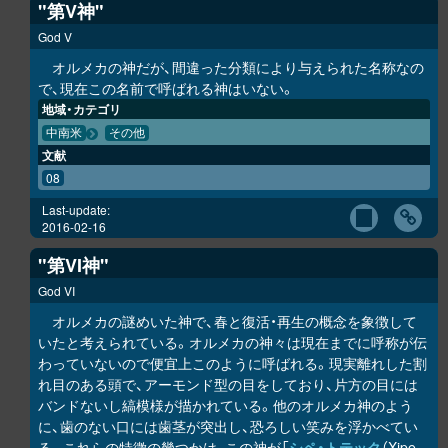
"第V神"
God V
オルメカの神だが、間違った分類により与えられた名称なの
で、現在この名前で呼ばれる神はいない。
地域・カテゴリ
中南米
その他
文献
08
Last-update:
2016-02-16
"第VI神"
God VI
オルメカの謎めいた神で、春と復活・再生の概念を象徴して
いたと考えられている。オルメカの神々は現在までに呼称が伝
わっていないので便宜上このように呼ばれる。現実離れした割
れ目のある頭で、アーモンド型の目をしており、片方の目には
バンドないし縞模様が描かれている。他のオルメカ神のよう
に、歯のない口には歯茎が突出し、恐ろしい笑みを浮かべてい
る。これらの特徴の幾つかは、この神が「
シペ・トテック
（Xipe