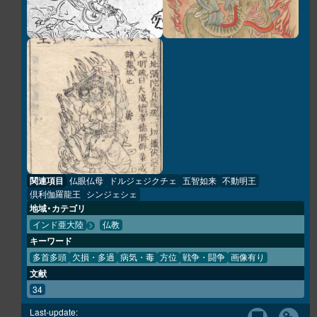
関連項目
仏眼仏母
ドルジェジクチェ
五智如来
不動明王
倶利伽羅龍王
シンジェシェ
地域・カテゴリ
インド亜大陸
仏教
キーワード
多首多頭
欠損・多過
病気・毒
方位
戦争・闘争
画像有り
文献
34
Last-update: