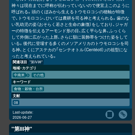
神々は現在までに呼称が伝わっていないので便宜上このように
呼ばれる。頭のくぼみから生えるトウモロコシの穂軸が特徴
で、トウモロコシ、ひいては農耕を司る神と考えられる。歯のな
い乳幼児の姿（おそらく若さと生命の象徴）をしており、ジャガ
ーの特徴を伝えるアーモンド形の目、広く平らな鼻、ふっくら
して外側に広がった上唇、さらに額に装飾帯をつけた姿をして
いる。後代に登場する多くのメソアメリカのトウモロコシを司
る神、とくにアステカの「センテオトル（Centéotl）」の祖型にな
ったと考えられている。
関連項目
"第IV神"
地域・カテゴリ
中南米
その他
キーワード
食物・穀物・台所
文献
08
Last-update:
2026-06-27
"第III神"