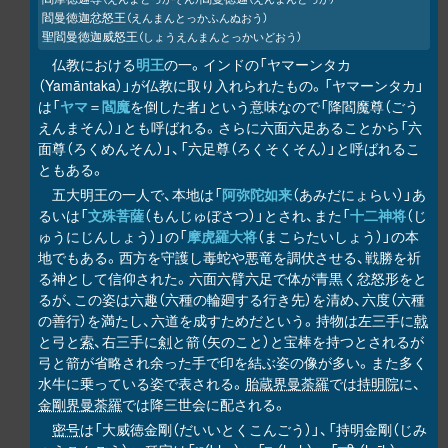
閻曼徳迦忿怒王
（えんまんとっかふんぬおう）
聖閻曼徳迦威怒王
（しょうえんまんとっかいどおう）
仏教における
明王
の一。インドの「ヤマーンタカ
（Yamāntaka）」が仏教に取り入れられたもの。「ヤマーンタカ」
は「
ヤマ
＝
閻魔
を倒した者」という意味なので「降閻魔尊（ごう
えんまそん）」とも呼ばれる。さらに六面六足あることから「六
面尊（ろくめんそん）」、「六足尊（ろくそくそん）」と呼ばれるこ
ともある。
五大明王の一人で、本地は「
阿弥陀如来
（あみだにょらい）」あ
るいは「
文殊菩薩
（もんじゅぼさつ）」とされ、また「
十二神将
（じ
ゅうにじんしょう）」の「
摩虎羅大将
（まこらたいしょう）」の本
地でもある。西方を守護し毒蛇や悪竜を調伏させる、戦勝を祈
る神として信仰された。六面六臂六足で体が青黒く忿怒形をと
るが、この姿は六趣（六種の輪廻する行き先）を清め、六度（六種
の善行）を満たし、六道を成すためだという。持物は左三手に
戟
と弓と
索
、右三手に
剣
と箭（矢のこと）と宝棒を持つとされるが
弓と箭が省略され余った手で印を結ぶ姿の像が多い。また多く
水牛に乗っている姿で表される。
胎蔵界曼荼羅
では
持明院
に、
金剛界曼荼羅
では降三世会に配される。
密号
は「大威徳金剛（だいいとくこんごう）」、「持明金剛（じみ