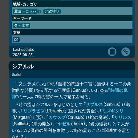
地域・カテゴリ
北ヨーロッパ
北欧神話
キーワード
冬・氷雪
文献
09
Last-update:
2025-08-25
シアルル
Sialul
「
ヌクテメロン
」中の「魔術的黄道十二宮に類似する十二の象
徴的な時間」を支配する守護霊（Genius）、いわゆる
"時間の鬼
神"
の一人。7時の霊の一人で繁栄を司る。
7時の霊はシアルルをはじめとして「
サブルス
（Sabrus）」（滋
養）、「
リブラビス
（Librabis）」（隠された黄金）、「
ミズギタリ
（Mizgitari）」（鷲）、「
カウスブ
（Causub）」（蛇の魔法）、「
サリルス
（Salilus）」（扉の開放）、「
ヤゼル
（Jazer）」（愛の強要）、と７人が
いる。7は魔術の勝利を象徴し、7時の霊もこれに関連する霊と
される。