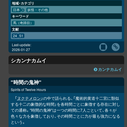
地域・カテゴリ
日本
妖怪・その他
キーワード
馬（奇蹄目）
文献
24
51
Last-update:
2026-01-27
シカンナカムイ
カンナカムイ
"時間の鬼神"
Spirits of Twelve Hours
「
ヌクテメロン
」の中で語られる、「魔術的黄道十二宮に類似
する十二の象徴的な時間」を各時間ごとに象徴する存在に対し
ての通称。"時間の鬼神"は一つの時間に7人ごといて、各々が
色々な力を象徴しており、その時間ごとに力が最も強力になる
という。