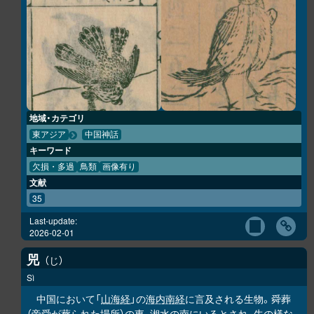
地域・カテゴリ
東アジア
中国神話
キーワード
欠損・多過
鳥類
画像有り
文献
35
Last-update:
2026-02-01
兕
じ
Sì
中国において「
山海経
」の
海内南経
に言及される生物。舜葬
（帝舜が葬られた場所）の東、湘水の南にいるとされ、牛の様な