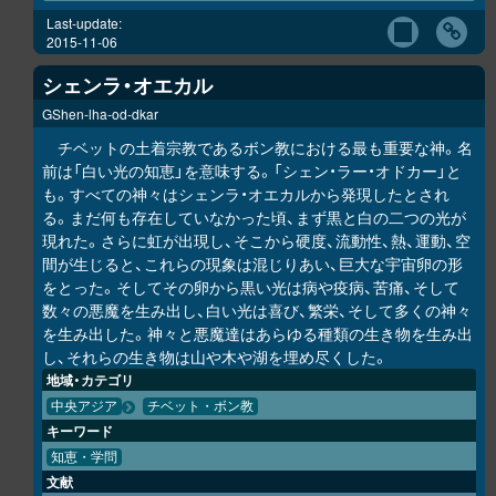
Last-update:
2015-11-06
シェンラ・オエカル
GShen-lha-od-dkar
チベットの土着宗教であるボン教における最も重要な神。名
前は「白い光の知恵」を意味する。「シェン・ラー・オドカー」と
も。すべての神々はシェンラ・オエカルから発現したとされ
る。まだ何も存在していなかった頃、まず黒と白の二つの光が
現れた。さらに虹が出現し、そこから硬度、流動性、熱、運動、空
間が生じると、これらの現象は混じりあい、巨大な宇宙卵の形
をとった。そしてその卵から黒い光は病や疫病、苦痛、そして
数々の悪魔を生み出し、白い光は喜び、繁栄、そして多くの神々
を生み出した。神々と悪魔達はあらゆる種類の生き物を生み出
し、それらの生き物は山や木や湖を埋め尽くした。
地域・カテゴリ
中央アジア
チベット・ボン教
キーワード
知恵・学問
文献