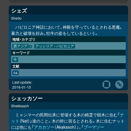
シェズ
Shedu
バビロニア神話において、神殿を守っているとされる悪魔。
暴力と破壊を好み、牡牛の姿をしているという。
地域・カテゴリ
西アジア
アッシリア・バビロニア
キーワード
牛
文献
04
Last-update:
2016-01-15
シェッカソー
Shekkasoh
ミャンマーの民間伝承に登場する木の精霊で樹木に住む「
ナ
ット
（Nat）」達のこと。木の幹に宿るとされる。木に住むナット
には他にも「
アカカソー
（Akakasoh）」、「
ブーマソー