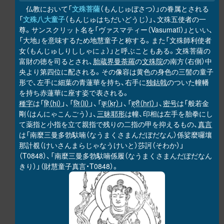
仏教において「
文殊菩薩
（もんじゅぼさつ）」の眷属とされる
「
文殊八大童子
（もんじゅはちだいどうじ）」、文殊五使者の一
尊。サンスクリット名を「ヴァスマティー（Vasumatī）」といい、
「大地」を意味するため地慧童子と称する。また「文殊師利使者
女（もんじゅしりししゃにょ）」と呼ぶこともある。文殊菩薩の
富財の徳を司るとされ、
胎蔵界曼荼羅
の
文殊院
の南方（右側）中
央より第四位に配される。その像容は黄色の身色の三髻の童子
形で、左手に細葉の青蓮華を持ち、右手に
独鈷戟
のついた幢幡
を持ち赤蓮華に座す姿で表される。
種字
は「
हि（hi）
」、「
लि（li）
」、「
कृ（kṛ）
」、「
ह्री（hrī）
」、
密号
は「般若金
剛（はんにゃこんごう）」、
三昧耶形
は幢、印相は左手を胎拳にし
て薬指と小指を立て親指で残りの二指の甲を抑えるもの、
真言
は「南麼三曼多勃馱喃（なうまくさまんだぼだなん）係娑麼囉壤
那計覩（けいさんまらじゃなうけいと）莎訶（そわか）」
（T0848）、「南麼三曼多勃馱喃係履（なうまくさまんだぼだなん
きり）」（財慧童子真言・T0848）。