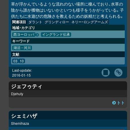
草が浮かんでいるような流れのない場所に棲んでおり、水草の
陰から誰か獲物はいないかといつも様子をうかがっている。子
供たちに水遊びの危険さを教えるための妖精だと考えられる。
関連項目
ダラント
グリンディロー
ネリー・ロングアームズ
地域・カテゴリ
西ヨーロッパ
イングランド伝承
キーワード
湖沼・河川
文献
03
10
Last-update:
2016-01-15
ジェフゥティ
Djehuty
トト
シェミハザ
Shemihaza