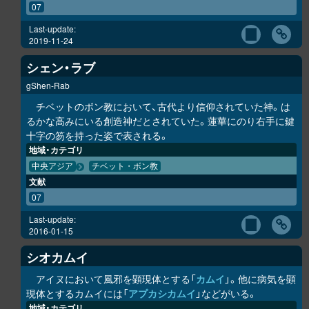
07
Last-update:
2019-11-24
シェン・ラブ
gShen-Rab
チベットのボン教において、古代より信仰されていた神。は
るかな高みにいる創造神だとされていた。蓮華にのり右手に鍵
十字の笏を持った姿で表される。
地域・カテゴリ
中央アジア
チベット・ボン教
文献
07
Last-update:
2016-01-15
シオカムイ
アイヌにおいて風邪を顕現体とする「
カムイ
」。他に病気を顕
現体とするカムイには「
ア
プ
カ
シ
カムイ
」などがいる。
地域・カテゴリ