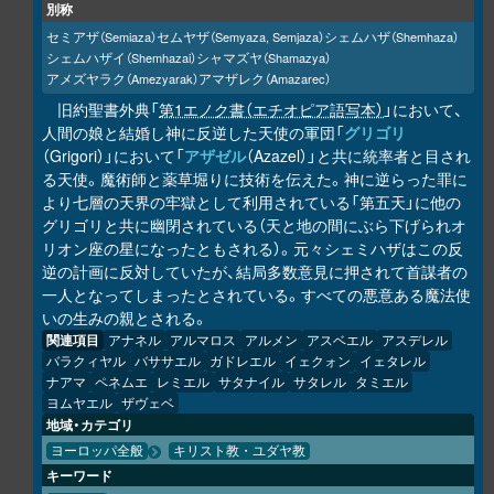
別称
セミアザ
セムヤザ
シェムハザ
（Semiaza）
（Semyaza, Semjaza）
（Shemhaza）
シェムハザイ
シャマズヤ
（Shemhazai）
（Shamazya）
アメズヤラク
アマザレク
（Amezyarak）
（Amazarec）
旧約聖書外典「
第1エノク書（エチオピア語写本）
」において、
人間の娘と結婚し神に反逆した天使の軍団「
グリゴリ
（Grigori）」において「
アザゼル
（Azazel）」と共に統率者と目され
る天使。魔術師と薬草堀りに技術を伝えた。神に逆らった罪に
より七層の天界の牢獄として利用されている「第五天」に他の
グリゴリと共に幽閉されている（天と地の間にぶら下げられオ
リオン座の星になったともされる）。元々シェミハザはこの反
逆の計画に反対していたが、結局多数意見に押されて首謀者の
一人となってしまったとされている。すべての悪意ある魔法使
いの生みの親とされる。
関連項目
アナネル
アルマロス
アルメン
アスベエル
アスデレル
バラクィヤル
バササエル
ガドレエル
イェクォン
イェタレル
ナアマ
ペネムエ
レミエル
サタナイル
サタレル
タミエル
ヨムヤエル
ザヴェベ
地域・カテゴリ
ヨーロッパ全般
キリスト教・ユダヤ教
キーワード