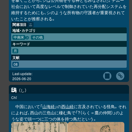
を暴くことから、シは公共物を守る神ともみなされた。チムー
社会において高度なレベルで制御されていた再分配システムを
維持するためにも、シのような所有物の守護者が重要視されて
いたことが推察される。
関連項目
ニ
地域・カテゴリ
中南米
その他
キーワード
月
文献
08
Last-update:
2026-06-20
鴟
し
Chī
中国において「
山海経
」の
西山経
に言及されている怪鳥。それ
によれば、西山の三危山に棲む鳥で「?（らく＝鷹の仲間）」のよ
うな姿で頭一つに三つの体を持つ鳥だという。