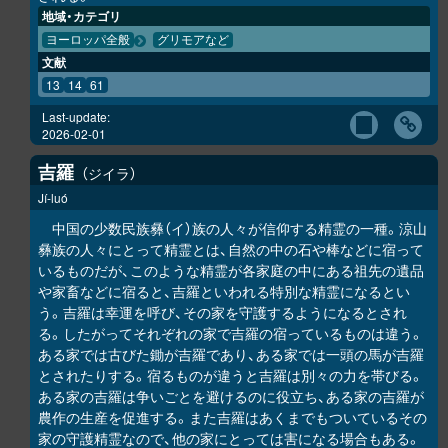
地域・カテゴリ
ヨーロッパ全般
グリモアなど
文献
13
14
61
Last-update:
2026-02-01
吉羅
ジイラ
Jí-luó
中国の少数民族彝（イ）族の人々が信仰する精霊の一種。涼山
彝族の人々にとって精霊とは、自然の中の石や棒などに宿って
いるものだが、このような精霊が各家庭の中にある祖先の遺品
や家畜などに宿ると、吉羅といわれる特別な精霊になるとい
う。吉羅は幸運を呼び、その家を守護するようになるとされ
る。したがってそれぞれの家で吉羅の宿っているものは違う。
ある家では古びた鋤が吉羅であり、ある家では一頭の馬が吉羅
とされたりする。宿るものが違うと吉羅は別々の力を帯びる。
ある家の吉羅は争いごとを避けるのに役立ち、ある家の吉羅が
農作の生産を促進する。また吉羅はあくまでもついているその
家の守護精霊なので、他の家にとっては害になる場合もある。