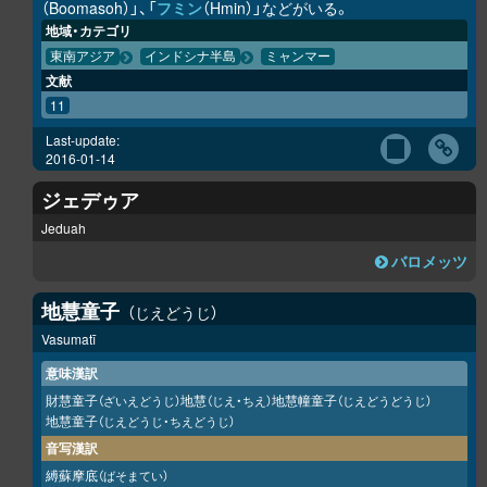
（Boomasoh）」、「
フミン
（Hmin）」などがいる。
地域・カテゴリ
東南アジア
インドシナ半島
ミャンマー
文献
11
Last-update:
2016-01-14
ジェデゥア
Jeduah
バロメッツ
地慧童子
じえどうじ
Vasumatī
意味漢訳
財慧童子
地慧
地慧幢童子
（ざいえどうじ）
（じえ・ちえ）
（じえどうどうじ）
地慧童子
（じえどうじ・ちえどうじ）
音写漢訳
縛蘇摩底
（ばそまてい）