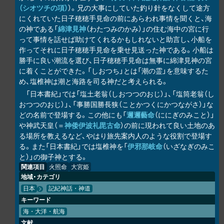
（シオツチの項）
）。兄の大事にしていた釣り針をなくして途方
にくれていた日子穂穂手見命の前にあらわれ事情を聞くと、海
の神である「
綿津見神
（わたつみのかみ）」の住む海中の宮に行
って事情を話せば助けてくれるかもしれないと助言し、小船を
作ってそれに日子穂穂手見命を乗せ見送った神である。小船は
勝手に良い潮流を選び、日子穂穂手見命は無事に綿津見神の宮
に着くことができた。「しおつち」とは「潮の霊」を意味するた
め、塩椎神は潮と海路を司る神だと考えられる。
「日本書紀」では「塩土老翁（しおつつのおじ）」、「塩筒老翁（し
おつつのおじ）」、「事勝国勝長狭（ことかつくにかつながさ）」な
どの名前で登場する。この他にも「
邇邇藝命
（ににぎのみこと）」
や神武天皇（＝
神倭伊波礼毘古命
）の前に現われて良い土地のあ
る場所を教えるなど、やはり旅先案内人のような役割で登場す
る。また「日本書紀」では塩椎神を「
伊邪那岐命
（いざなぎのみこ
と）」の御子神とする。
関連項目
火照命
大宮姫
地域・カテゴリ
日本
記紀神話・神道
キーワード
海・大洋・航海
文献