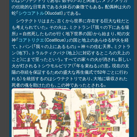
のはシウテクトリである。数字の「3」と関連し、メソアメリカ
の伝統的な日常具である火鉢石の象徴でもある。配偶神は火の
蛇「
シウコアトル
（Xiucóatl）」である。
シウテクトリはまた、古くから世界に存在する巨大な柱だと
も考えられていた。その火は、ミクトラン（「我々の下にある場
所」＝自然死したものが行く地下世界の国）から始まり、蛇の女
神「
コアトリクエ
（Coatlicue）」の国と地上のあらゆる炉火を経
て、トパン（「我々の上にあるもの」＝神々の住む天界、ミクトラ
ン（地下）、トラルティクパク（地上）に対応するところの天上の
こと）にまで至ったという。すべての家々の火が消され、新しい
火が灯されるトシウモルピリア（「年を束ねる」の意。現在の太
陽の存続を保証するための盛大な再生儀式で52年ごとに行わ
れる）を統括するのはシウテクトリであり、大地に吸収された
死者の魂を助けたのも、この神であったとされる。