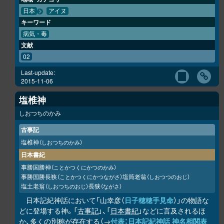
日本
アイヌ
キーワード
病気・毒
文献
02
Last-update:
2015-11-06
塩椎神
しおつちのかみ
古事記
塩椎神
（しおつちのかみ）
日本書紀
事勝国勝神
（ことかつくにかつのかみ）
事勝国勝長狭
塩筒老翁
（ことかつくにかつながさ）
（しおつつのおじ）
塩土老翁
長狭
（しおつちのおじ）
（ながさ）
日本記紀神話において「山幸彦（
日子穂穂手見命
）」の物語な
どに登場する神。「
古事記
」、「
日本書紀
」などに言及されるほ
か、多くの別称が存在する（→
付表：日本記紀神話 神名相関表