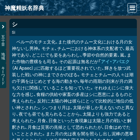
神魔精妖名辞典
NEWS
シ
Si
INFO
五
十
ペルーのモチェ文化、また後代のチムー文化における月の女
音
文献
神ないし男神。モチェ、チムーにおける神体系の支配者で、最高
神であり、どこにでも姿をあらわし、季節や自然的要素、嵐、ま
地
域
検索
た作物の豊穣をも司る。その起源は無名だが「
アイ・アパエク
（Ai Apaec）」に匹敵するほど重要視されていた、輝きを放つ武
キ
凖項目
ー
装した戦いの神にまでさかのぼる。モチェとチムーの人々は潮
ワ
ー
の干満をはじめとする海の動きや、毎年の雨期の到来が月の満
ド
画像資料便覧
ち欠けに関係していることを知っていた。それゆえにシに偉大
な力を感じ、食糧の供給や家畜の多産はシに恩恵によるものと
LINK
考えられた。反対に太陽の神は彼らにとって比較的に地位の低
い神とされた。シ、つまり月は、太陽が昼しか見えないのと異な
り、夜でも昼でも見られることから、太陽よりも強力であると
考えられた。月食、日食といった食現象は太陽と月の戦いと解
釈され、月食は災害の兆候として恐れられたが、日食はめでた
いこととされた。また月の光は夜を闇を照らし出し泥棒の悪事