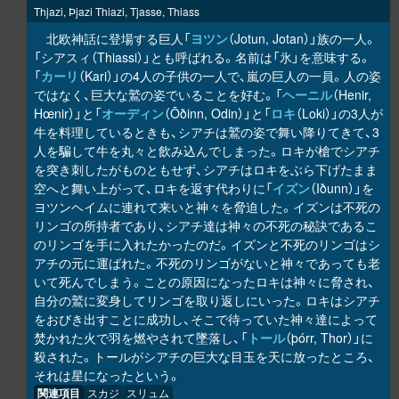
Thjazi, Þjazi Thiazi, Tjasse, Thiass
北欧神話に登場する巨人「
ヨツン
（Jotun, Jotan）」族の一人。
「シアスィ（Thiassi）」とも呼ばれる。名前は「氷」を意味する。
「
カーリ
（Kari）」の4人の子供の一人で、嵐の巨人の一員。人の姿
ではなく、巨大な鷲の姿でいることを好む。「
ヘーニル
（Henir,
Hœnir）」と「
オーディン
（Ōðinn, Odin）」と「
ロキ
（Loki）」の3人が
牛を料理しているときも、シアチは鷲の姿で舞い降りてきて、3
人を騙して牛を丸々と飲み込んでしまった。ロキが槍でシアチ
を突き刺したがものともせず、シアチはロキをぶら下げたまま
空へと舞い上がって、ロキを返す代わりに「
イズン
（Iðunn）」を
ヨツンヘイムに連れて来いと神々を脅迫した。イズンは不死の
リンゴの所持者であり、シアチ達は神々の不死の秘訣であるこ
のリンゴを手に入れたかったのだ。イズンと不死のリンゴはシ
アチの元に運ばれた。不死のリンゴがないと神々であっても老
いて死んでしまう。ことの原因になったロキは神々に脅され、
自分の鷲に変身してリンゴを取り返しにいった。ロキはシアチ
をおびき出すことに成功し、そこで待っていた神々達によって
焚かれた火で羽を燃やされて墜落し、「
トール
（þórr, Thor）」に
殺された。トールがシアチの巨大な目玉を天に放ったところ、
それは星になったという。
関連項目
スカジ
スリュム