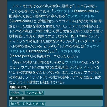
アステカにおける火の蛇の女神。語義は「トルコ石の蛇」。
「とぐろを巻いた火」であり、「
シウテクトリ
（Xiuhtecuhtli）」の
配偶神でもある。善神の蛇の神である「
ケツァルコアトル
（Quetzalcoatl）」とは対照的に、シウコアトルは火の力・乾燥・旱
魃といった危険な暴力を象徴していた。アステカの神話では、
トルコ石の蛇は日の出に東から昇る太陽を正午に天頂まで運ぶ
役割を担っており、実際そのような蛇が二匹、1790年にテノチ
ティトランで発見された巨大なアステカの「カレンダーストー
ン」の縁を囲んでいる。どうやら「トルコ石の蛇」は「
ウィツィ
ロポチトリ
（Huitzilopochtli）」と「
テスカトリポカ
（Tezcatlipoca）」の装身具の一つだったらしい。
「終わりの無い」円周の姿（いわゆる
ウロボロス
のような）を
とる、シウコアトルの巨大な石造彫刻は、テノチティトランな
いしその境界線をかたどっている。また、これらシウコアトル
の郡列はテノチティトランの北方の都市テナユカにある、巨大
なピラミッド基壇にも刻まれている。
地域・カテゴリ
中南米
アステカ神話
キーワード
蛇・龍・ドラゴン
火・炎