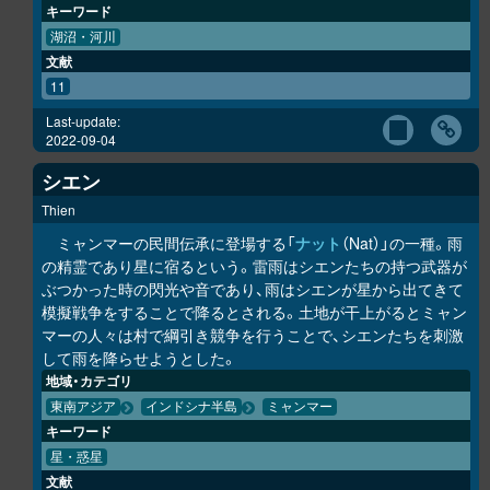
キーワード
湖沼・河川
文献
11
Last-update:
2022-09-04
シエン
Thien
ミャンマーの民間伝承に登場する「
ナット
（Nat）」の一種。雨
の精霊であり星に宿るという。雷雨はシエンたちの持つ武器が
ぶつかった時の閃光や音であり、雨はシエンが星から出てきて
模擬戦争をすることで降るとされる。土地が干上がるとミャン
マーの人々は村で綱引き競争を行うことで、シエンたちを刺激
して雨を降らせようとした。
地域・カテゴリ
東南アジア
インドシナ半島
ミャンマー
キーワード
星・惑星
文献