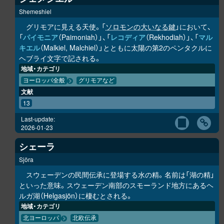
Shemeshiel
グリモアに見える天使。「
ソロモンの大いなる鍵
」において、
「
パイモニア
（Paimoniah）」、「
レコディア
（Rekhodiah）」、「
マル
キエル
（Malkiel, Malchiel）」とともに太陽の第2のペンタクルに
ヘブライ文字で記される。
地域・カテゴリ
ヨーロッパ全般
グリモアなど
文献
13
Last-update:
2026-01-23
シェーラ
Sjöra
スウェーデンの民間伝承に登場する水の精。名前は「湖の精」
といった意味。スウェーデン南部のスモーランド地方にあるヘ
ルガ湖（Helgasjön）に棲むとされる。
地域・カテゴリ
北ヨーロッパ
北欧伝承