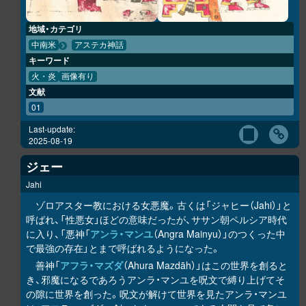
地域・カテゴリ
中南米
アステカ神話
キーワード
火・炎
画像有り
文献
01
Last-update:
2025-08-19
ジェー
Jahi
ゾロアスター教における女悪魔。古くは「ジャヒー（Jahi）」と
呼ばれ、「性悪女」ほどの意味だったが、ササン朝ペルシア時代
に入り、「悪神「
アンラ・マンユ
（Angra Mainyu）」のつくった中
で最強の存在」とまで呼ばれるようになった。
善神「
アフラ・マズダ
（Ahura Mazdāh）」はこの世界を創ると
き、邪魔になるであろうアンラ・マンユを呪文で縛り上げてそ
の隙に世界を創った。呪文が解けて世界を見たアンラ・マンユ