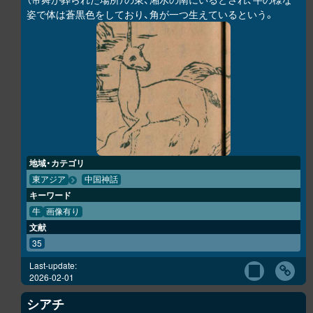
姿で体は蒼黒色をしており、角が一つ生えているという。
地域・カテゴリ
東アジア
中国神話
キーワード
牛
画像有り
文献
35
Last-update:
2026-02-01
シアチ