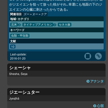
がジエイエンを狙って放った枝がそれ、幸運にも地面の下のジ
エイエンの心臓に刺さったからである。
関連項目
ズー＝ヌー＝クア
地域・カテゴリ
北米
ネイティブアメリカン
セネカ族
キーワード
虫類・甲殻類
文献
10
Last-update:
2016-01-20
シェーシャ
Shesha, Śeṣa
アナンタ
ジエーシュター
Jyeṣṭhā
心宿