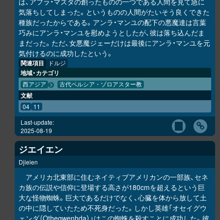
は、アフラ・マズダの創ったものの一つである人間を見て急に
気落ちしてしまった。というものの人間がたいそう良くできた
種族だったからである。アンラ・マンユの配下の悪魔達は言葉
巧みにアンラ・マンユを慰めようとしたが、彼は落ち込んだま
まだった。ただ、女悪魔ジェーだけは最後にアンラ・マンユを元
気付けるのに成功したという。
関連項目
ドルジ
地域・カテゴリ
西アジア
古代ペルシア・ゾロアスター教
文献
04
11
Last-update:
2025-08-19
ジエイエン
Djieien
アメリカ北東部に住むネイティブアメリカンの一部族、セネ
カ族の伝説や信仰に登場する高さが180cmを超えるという巨
大な怪物蜘蛛。巨大であるだけでなく、心臓を体から放して土
の中に隠していたため不死身だった。しかし英雄「オセイグウ
ェンダ（Othegwenhda）」はこの蜘蛛を殺すことに成功した。彼