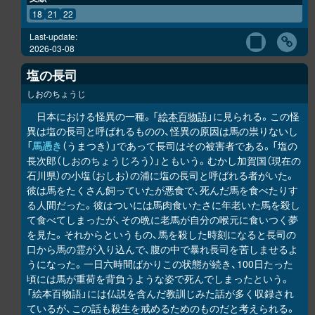
18
21
22
Last-update:
2026-03-08
塩の長司
しおのちょうじ
日本における怪異の一種。「
絵本百物語
」に見られる。この怪
異は塩の長司と呼ばれるものの、怪異の原因は馬の祟りないし
「
馬憑き
（うまつき）」であって長司はその被害者である。「塩の
長次郎（しおのちょうじろう）」ともいう。むかし加賀国（現在の
石川県）の小塩（おしお）の浦に塩の長司と呼ばれる者がいた。
彼は馬をたくさん飼っていたが悪食で、死んだ馬を食べたりす
る人間だった。彼はついには馬肉食いたさに年老いた馬を殺し
て食べてしまったが、その晩に老馬が自分の喉元に食いつく夢
を見た。それからというもの、馬を殺した時刻になると長司の
口から馬の霊が入り込んで、腹の中で暴れ長司を苦しませるよ
うになった。一日六時間ばかりこの状態が続き、100日たった
頃には馬が重荷を背負うような姿で死んでしまったという。
「絵本百物語」には仏説を含んだ教訓じみた話が多く収録され
ているが、この話も殺生を戒めるためのものだと考えられる。