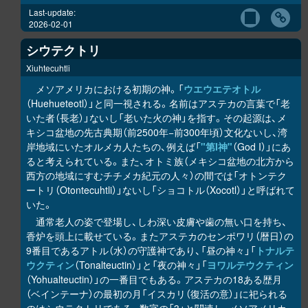
Last-update:
2026-02-01
シウテクトリ
Xiuhtecuhtli
メソアメリカにおける初期の神。「
ウエウエテオトル
（Huehueteotl）」と同一視される。名前はアステカの言葉で「老
いた者（長老）」ないし「老いた火の神」を指す。その起源は、メ
キシコ盆地の先古典期（前2500年−前300年頃）文化ないし、湾
岸地域にいたオルメカ人たちの、例えば「
"第I神"
（God I）」にあ
ると考えられている。また、オトミ族（メキシコ盆地の北方から
西方の地域にすむチチメカ紀元の人々）の間では「オトンテク
ートリ（Otontecuhtli）」ないし「ショコトル（Xocotl）」と呼ばれて
いた。
通常老人の姿で登場し、しわ深い皮膚や歯の無い口を持ち、
香炉を頭上に載せている。またアステカのセンポワリ（暦日）の
9番目であるアトル（水）の守護神であり、「昼の神々」「
トナルテ
ウクティン
（Tonalteuctin）」と「夜の神々」「
ヨワルテウクティン
（Yohualteuctin）」の一番目でもある。アステカの18ある歴月
（ベインテーナ）の最初の月「イスカリ（復活の意）」に祀られる