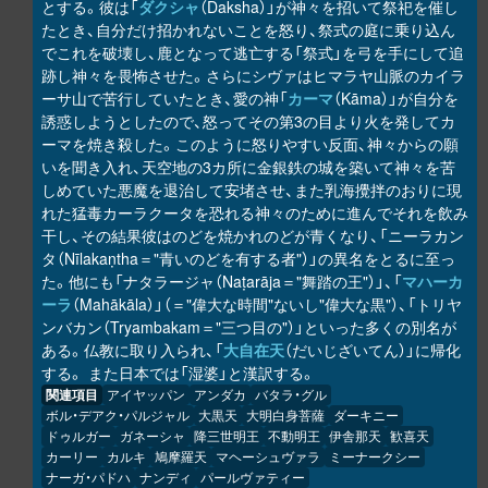
とする。彼は「
ダクシャ
（Daksha）」が神々を招いて祭祀を催し
たとき、自分だけ招かれないことを怒り、祭式の庭に乗り込ん
でこれを破壊し、鹿となって逃亡する「祭式」を弓を手にして追
跡し神々を畏怖させた。さらにシヴァはヒマラヤ山脈のカイラ
ーサ山で苦行していたとき、愛の神「
カーマ
（Kāma）」が自分を
誘惑しようとしたので、怒ってその第3の目より火を発してカ
ーマを焼き殺した。このように怒りやすい反面、神々からの願
いを聞き入れ、天空地の3カ所に金銀鉄の城を築いて神々を苦
しめていた悪魔を退治して安堵させ、また乳海攪拌のおりに現
れた猛毒カーラクータを恐れる神々のために進んでそれを飲み
干し、その結果彼はのどを焼かれのどが青くなり、「ニーラカン
タ（Nīlakaṇtha＝"青いのどを有する者"）」の異名をとるに至っ
た。他にも「ナタラージャ（Naṭarāja＝"舞踏の王"）」、「
マハーカ
ーラ
（Mahākāla）」（＝"偉大な時間"ないし"偉大な黒"）、「トリヤ
ンバカン（Tryambakam＝"三つ目の"）」といった多くの別名が
ある。仏教に取り入られ、「
大自在天
（だいじざいてん）」に帰化
する。 また日本では「湿婆」と漢訳する。
関連項目
アイヤッパン
アンダカ
バタラ・グル
ボル・デアク・パルジャル
大黒天
大明白身菩薩
ダーキニー
ドゥルガー
ガネーシャ
降三世明王
不動明王
伊舎那天
歓喜天
カーリー
カルキ
鳩摩羅天
マヘーシュヴァラ
ミーナークシー
ナーガ・パドハ
ナンディ
パールヴァティー