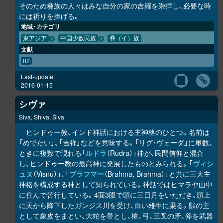
そのため彝族の人々はみな自分の家の吉羅を崇拝し、必要な時
には祈りを捧げる。
地域・カテゴリ
東アジア
中国少数民族
彝（イ）族
文献
02
Last-update:
2016-01-15
シヴァ
Siva, Shiva, Śiva
ヒンドゥー教、インド神話における主神格のひとつ。名前は
「めでたい」、「吉祥」などを意味する。「リグ・ヴェーダ」に単数、
ときに複数で現れる「
ルドラ
（Rudra）」神が、民間信仰と混合
し、ヒンドゥー教の最高神に発展したものとみられる。「
ヴィシ
ュヌ
（Visnu）」、「
ブラフマー
（Brahma, Brahmā）」と共に三大主
神格を構成する神として知られている。神話ではヒマラヤ山中
に住んで苦行している。4面3眼で頭に三日月をいただき、頭上
に天から降下したガンジス川を受け、白い雄牛に乗る。獣の主
として象皮をまとい、大蛇を帯とし、槍、弓、三叉の矛、斧を武器