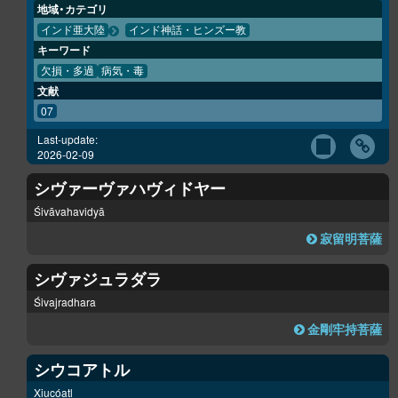
地域・カテゴリ
インド亜大陸
インド神話・ヒンズー教
キーワード
欠損・多過
病気・毒
文献
07
Last-update:
2026-02-09
シヴァーヴァハヴィドヤー
Śivāvahavidyā
寂留明菩薩
シヴァジュラダラ
Śivajradhara
金剛牢持菩薩
シウコアトル
Xiucóatl