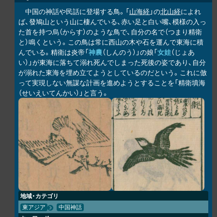
中国の神話や民話に登場する鳥。「
山海経
」の
北山経
によれ
ば、發鳩山という山に棲んでいる、赤い足と白い嘴、模様の入っ
た首を持つ烏（からす）のような鳥で、自分の名で（つまり精衛
と）鳴くという。この鳥は常に西山の木や石を運んで東海に積
んでいる。精衛は炎帝「
神農
（しんのう）」の娘「
女娃
（じょあ
い）」が東海に落ちて溺れ死んでしまった死後の姿であり、自分
が溺れた東海を埋め立てようとしているのだという。これに倣
って実現しない無謀な計画を進めようとすることを「精衛填海
（せいえいてんかい）」と言う。
地域・カテゴリ
東アジア
中国神話