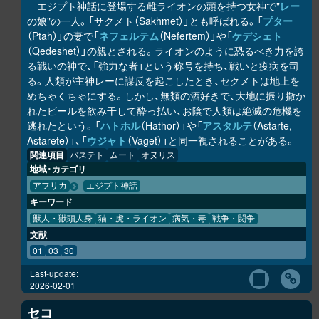
エジプト神話に登場する雌ライオンの頭を持つ女神で"
レー
の娘"の一人。「サクメト（Sakhmet）」とも呼ばれる。「
プター
（Ptah）」の妻で「
ネフェルテム
（Nefertem）」や「
ケデシェト
（Qedeshet）」の親とされる。ライオンのように恐るべき力を誇
る戦いの神で、「強力な者」という称号を持ち、戦いと疫病を司
る。人類が主神レーに謀反を起こしたとき、セクメトは地上を
めちゃくちゃにする。しかし、無類の酒好きで、大地に振り撒か
れたビールを飲み干して酔っ払い、お陰で人類は絶滅の危機を
逃れたという。「
ハトホル
（Hathor）」や「
アスタルテ
（Astarte,
Astarete）」、「
ウジャト
（Vaget）」と同一視されることがある。
関連項目
バステト
ムート
オヌリス
地域・カテゴリ
アフリカ
エジプト神話
キーワード
獣人・獣頭人身
猫・虎・ライオン
病気・毒
戦争・闘争
文献
01
03
30
Last-update:
2026-02-01
セコ