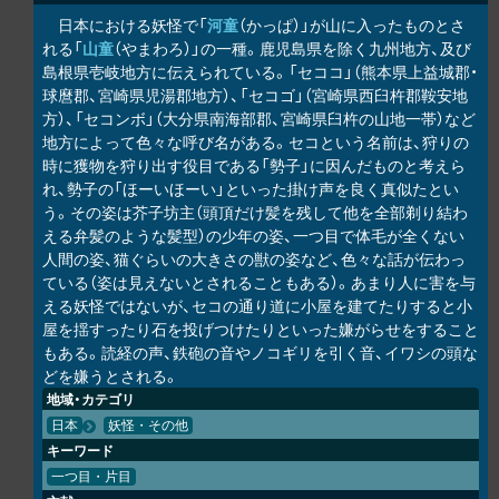
日本における妖怪で「
河童
（かっぱ）」が山に入ったものとさ
れる「
山童
（やまわろ）」の一種。鹿児島県を除く九州地方、及び
島根県壱岐地方に伝えられている。「セココ」（熊本県上益城郡・
球麿郡、宮崎県児湯郡地方）、「セコゴ」（宮崎県西臼杵郡鞍安地
方）、「セコンボ」（大分県南海部郡、宮崎県臼杵の山地一帯）など
地方によって色々な呼び名がある。セコという名前は、狩りの
時に獲物を狩り出す役目である「勢子」に因んだものと考えら
れ、勢子の「ほーいほーい」といった掛け声を良く真似たとい
う。その姿は芥子坊主（頭頂だけ髪を残して他を全部剃り結わ
える弁髪のような髪型）の少年の姿、一つ目で体毛が全くない
人間の姿、猫ぐらいの大きさの獣の姿など、色々な話が伝わっ
ている（姿は見えないとされることもある）。あまり人に害を与
える妖怪ではないが、セコの通り道に小屋を建てたりすると小
屋を揺すったり石を投げつけたりといった嫌がらせをすること
もある。読経の声、鉄砲の音やノコギリを引く音、イワシの頭な
どを嫌うとされる。
地域・カテゴリ
日本
妖怪・その他
キーワード
一つ目・片目