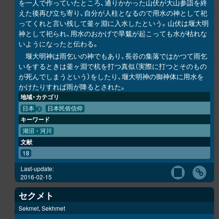
を一人で作っていたところ、通りかかった山伏が大山参詣を終
えた後再び立ち寄り、自分が人柱となるので用水の神として祀
ってくれと言い残して釜ヶ淵に入水したという。山伏は堰大明
神として祀られ、用水のおかげで旱魃が起こっても水が枯れな
いようになったと伝わる。
堰大明神は雨乞いの神でもあり、長谷の集落ではかつて雨乞
いをするときは釜ヶ淵で杭を打つ真似（実際に打つとそのもの
が死んでしまうという）をしたり、堰大明神の御神体に用水を
かけたりすれば雨が降るとされた。
地域・カテゴリ
日本
日本民俗信仰
キーワード
湖沼・河川
文献
18
Last-update:
2016-02-15
セクメト
Sekmet, Sekhmet