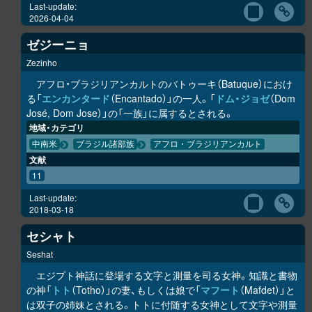
Last-update:
2026-04-04
ゼジーニョ
Zezinho
アフロ・ブラジリアンカルトのバトゥーキ（Batuque）におけ
る「
エンカンタード
（Encantado）」の一人。「
ドム・ジョゼ
（Dom
José, Dom Jose）」の「一族」に属するとされる。
地域・カテゴリ
中南米
ブラジル諸部族
アフロ・ブラジリアンカルト
文献
11
Last-update:
2018-03-18
セシャト
Seshat
エジプト神話に登場する文字と測量を司る女神。知識と書物
の神「
トト
（Totho）」の妻、もしくは娘で「
マフート
（Mafdet）」と
は双子の姉妹とされる。トトに付随する女神として文字や測量