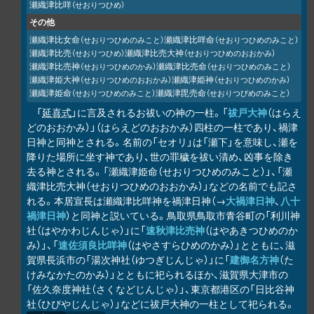
瀬織津比咩
（せおりつひめ）
その他
瀬織津比女命
瀬織津比咩命
（せおりつひめのみこと）
（せおりつひめのみこと）
瀬織津比売
瀬織津比売大神
（せおりつひめ）
（せおりつひめのおおかみ）
瀬織津比売神
瀬織津比売命
（せおりつひめのかみ）
（せおりつひめのみこと）
瀬織津姫大神
瀬織津姫神
（せおりつひめのおおかみ）
（せおりつひめのかみ）
瀬織津姫命
瀬織津毘売命
（せおりつひめのみこと）
（せおりつびめのみこと）
「
延喜式
」に言及されるお祓いの神の一柱。「
祓戸大神
（はらえ
どのおおかみ）」（はらえどのおおかみ）四柱の一柱であり、禍津
日神と同神とされる。名前の「セオリ」は「瀬下」を意味し、瀬を
降りた場所に坐す神であり、世の罪穢を祓い清め、凶事を除き
去る神とされる。「瀬織津姫命（せおりつひめのみこと）」、「瀬
織津比売大神（せおりつひめのおおかみ）」などの名前でも記さ
れる。本居宣長は瀬織津比咩神を禍津日神（→
大禍津日神
、
八十
禍津日神
）と同神と説いている。鳥取県鳥取市青谷町の「利川神
社（はやかわじんじゃ）」に「
速秋津比売神
（はやあきつひめのか
み）」、「
速佐須良比咩神
（はやさすらひめのかみ）」とともに、滋
賀県長浜市の「湯次神社（ゆつぎじんじゃ）」に「
建御名方神
（た
けみなかたのかみ）」とともに祀られるほか、滋賀県大津市の
「佐久奈度神社（さくなどじんじゃ）」、東京都港区の「日比谷神
社（ひびやじんじゃ）」などに祓戸大神の一柱として祀られる。