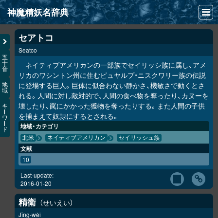
神魔精妖名辞典
NEWS
セアトコ
Seatco
INFO
五
十
ネイティブアメリカンの一部族でセイリッシ族に属し、アメ
音
文献
リカのワシントン州に住むピュヤルプ・ニスクワリー族の伝説
に登場する巨人。巨体に似合わない静かさ、機敏さで動くとさ
地
域
検索
れる。人間に対し敵対的で、人間の食べ物を奪ったり、カヌーを
壊したり、罠にかかった獲物を奪ったりする。また人間の子供
キ
凖項目
ー
を捕まえて奴隷にするとされる。
ワ
ー
地域・カテゴリ
ド
画像資料便覧
北米
ネイティブアメリカン
セイリッシュ族
文献
LINK
10
Last-update:
2016-01-20
精衛
せいえい
Jīng-wèi