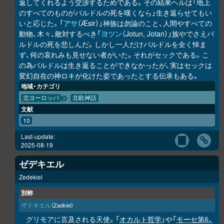
返してくれるよう交渉するためである。その結果ヘルは「地上
のすべてのものがバルドルの死を嘆くなら」生き返らせてもい
いと応じた。「
アサ
（Æsir）」神族は勿論のこと、人間やすべての
動物、木々、敵対するべき「
ヨツン
（Jotun, Jotan）」族やでさえバ
ルドルの死を悲しんだ。しかし一人だけバルドルを全く悼ま
ず、何の哀れみも見せない者がいた。それがセックである。こ
の為バルドルは生き返ることができなかったが、実はセックは
変幻自在の神ロキが化けた姿であったとする伝承もある。
地域・カテゴリ
北ヨーロッパ
北欧神話
文献
10
Last-update:
2025-08-19
ゼデキエル
Zedekiel
別称
ザドキエル
（Zadkiel）
グリモアに言及される天使。「
オカルト哲学
」や「
モーセ第6、