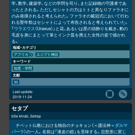
学、数学、建築学、などの学問を司り、また記録物の守護者であ
ったとされる。ただしセシャトの力はトトと異なりファラオに
のみ発揮されると考えられた。ファラオの戴冠式において行わ
れる聖年祭はセシャトによって布告されると考えられていた。
「
ウラエウス
（Uraeus）」と花、あるいは星の頭飾りを戴き、豹の
毛皮を身にまとって筆とインク皿を携えた女性の姿で描かれ
る。
地域・カテゴリ
アフリカ
エジプト神話
キーワード
知恵・学問
文献
30
Last-update:
2019-11-24
セタプ
bSe khrab, Setrap
チベット仏教における独自のチョキョン（＝護法神＝
ダルマ
パーラ
）の一人。名前は「漆皮の鎧」を意味する。忿怒形に変じ