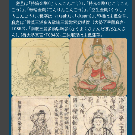
密号
は「持輪金剛（じりんこんごう）」、「持光金剛（じこうこん
ごう）」、「転輪金剛（てんりんこんごう）」、「空生金剛（くうしょ
うこんごう）」、
種字
は「
सः（saḥ）
」、「
सं（saṃ）
」、印相は未敷合掌、
真言
は「曩莫三滿多沒馱喃三髯髯索娑嚩賀」（大勢至菩薩真言・
T0852）、「南麼三曼多勃馱喃參（なうまくさまんだぼだなんさ
ん）」（得大勢真言・T0848）、
三昧耶形
は未敷蓮華。