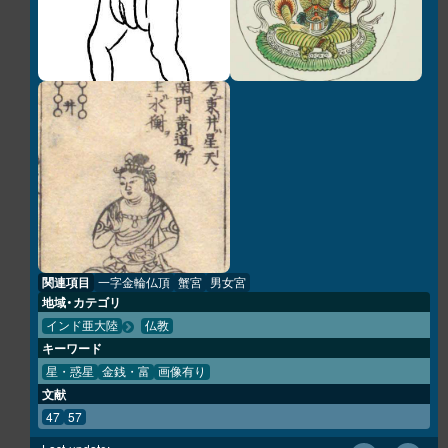
関連項目
一字金輪仏頂
蟹宮
男女宮
地域・カテゴリ
インド亜大陸
仏教
キーワード
星・惑星
金銭・富
画像有り
文献
47
57