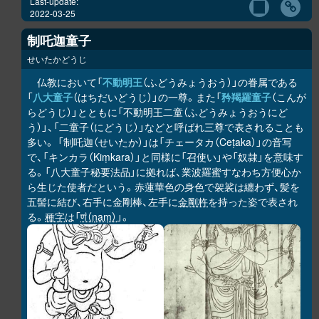
Last-update:
2022-03-25
制吒迦童子
せいたかどうじ
仏教において「
不動明王
（ふどうみょうおう）」の眷属である
「
八大童子
（はちだいどうじ）」の一尊。また「
矜羯羅童子
（こんが
らどうじ）」とともに「不動明王二童（ふどうみょうおうにど
う）」、「二童子（にどうじ）」などと呼ばれ三尊で表されることも
多い。 「制吒迦（せいたか）」は「チェータカ（Ceṭaka）」の音写
で、「キンカラ（Kiṃkara）」と同様に「召使い」や「奴隷」を意味す
る。「八大童子秘要法品」に拠れば、業波羅蜜すなわち方便心か
ら生じた使者だという。赤蓮華色の身色で袈裟は纏わず、髪を
五髻に結び、右手に金剛棒、左手に
金剛杵
を持った姿で表され
る。
種字
は「
णं（ṇaṃ）
」。