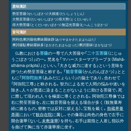
意味漢訳
勢至菩薩
大精進
（せいしぼさつ）
（だいしょうじん）
大勢至菩薩
得大勢
（だいせいしぼさつ）
（とくだいせい）
得大勢菩薩
無辺光菩薩
（とくだいせいぼさつ）
（むへんこうぼさつ）
音写漢訳
阿利也摩訶薩他摩鉢羅鉢
（ありやまかさたまはらはた）
跢
摩訶薩駄摩鉢羅鉢多
摩訶那鉢
（まかさたまはらはった）
（まかなはつ）
仏教における
菩薩
の一尊で八大菩薩や「
二十五菩薩
（にじゅ
うごぼさつ）」の一。梵名を「マハースターマプラープタ（Mahā-
sthāma-prāpta）」といい、「大きな威力に達する」という意味を
持つため勢至菩薩と称する。「
観音菩薩
（かんのんぼさつ）」とと
もに「
阿弥陀如来
（あみだにょらい）」の脇士であり、合わせて
「阿弥陀三尊」と称される。智力による光で人間の悩みや迷いを
除き、人々が悪道に染まることがないように助ける菩薩で、死
に際して現われ人々を極楽に導くとされる。阿弥陀三尊像では
右に勢至菩薩を、左に観音菩薩を据える場合が多く（観無量寿
経に拠るもの、密教では反対に据える）、宝瓶を戴く。
胎蔵界曼
荼羅
において
観自在院
に属し、その像容は肉色の身色で左手に
開合蓮華（ないし
未敷蓮華
）を持ち、右手は親指と人差し指以外
を曲げて胸に当て赤蓮華座に坐す。