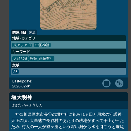
関連項目
陵魚
地域・カテゴリ
東アジア
中国神話
キーワード
人頭獣身
魚類
画像有り
文献
35
Last-update:
2026-02-01
堰大明神
せきだいみょうじん
神奈川県厚木市長谷の堰神社に祀られる田と用水の守護神。
天正の頃、大旱魃で長谷村のあたりの耕地がすべて干上がった
ため、村人の一人が釜ヶ淵という深い淵から水を引こうと堰堤