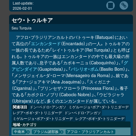
Last-update:
2026-02-01
セウ・トゥルキア
Seu Turquia
アフロ・ブラジリアンカルトのバトゥーキ（Batuque）におい
て高位の「
エンカンタード
（Encantado）」の一人。トゥルキアの
一族の長であるため「レイ・トゥルキア（Rei Turquia）」とも呼ば
れる。トゥルキアの一族はエンカンタードの中でも最大級の所
属人数であり、息子である「カボキーニョ（Caboquinho）」、「
グ
アピンダイア
（Guapindaia）」、「
バシリオ・ボム
（Basilio Bom）」、
「メンサジェイル・ダ・ローマ（Mensageiro da Roma）」、娘であ
る「アナ・ジョアキマ（Ana Joaquima）」、「スィガニナ
（Ciganina）」、「プリンセザ・フローラ（Princessa Flora）」、養子
である「カボクロ・ノブリ（Caboclo Nobre）」、「ウビラジャラ
（Ubirajara）」など、多くのエンカンタードが属している。
関連項目
ドン・ペドロ・アンガソ
ミゲルージョ・ボア・ダ・トリニダーデ
レグア・ボギ・ダ・トリニダーデ
ドン・ペドロ・アンガソ
ミゲルージョ・ボア・ダ・トリニダーデ
レグア・ボギ・ダ・トリニダーデ
地域・カテゴリ
中南米
ブラジル諸部族
アフロ・ブラジリアンカルト