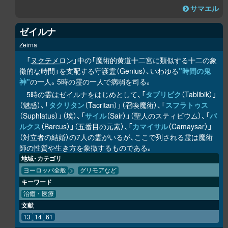
サマエル
ゼイルナ
Zeirna
「
ヌクテメロン
」中の「魔術的黄道十二宮に類似する十二の象
徴的な時間」を支配する守護霊（Genius）、いわゆる
"時間の鬼
神"
の一人。5時の霊の一人で病弱を司る。
5時の霊はゼイルナをはじめとして、「
タブリビク
（Tablibik）」
（魅惑）、「
タクリタン
（Tacritan）」（召喚魔術）、「
スフラトゥス
（Suphlatus）」（埃）、「
サイル
（Sair）」（聖人のスティビウム）、「
バ
ルクス
（Barcus）」（五番目の元素）、「
カマイサル
（Camaysar）」
（対立者の結婚）の7人の霊がいるが、ここで列される霊は魔術
師の性質や生き方を象徴するものである。
地域・カテゴリ
ヨーロッパ全般
グリモアなど
キーワード
治癒・医療
文献
13
14
61