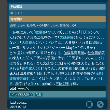
意味漢訳
勝
（しょう）
音写漢訳
惹耶
社耶
者耶
誓耶
（じゃや）
（しゃや）
（じゃや）
（せいや）
仏教において「
微誓耶
（びせいや）」とともに「
日天
（にって
ん）」の妃とされる二仏尊の一で「
文殊菩薩
（もんじゅぼさつ）」、
ないし「
大自在天
（だいじざいてん）」の眷属とされる四姉妹天
の一尊。サンスクリット名「ジャヤー（Jayā＝"打ち負かすこ
と"の意）」の音写で、誓耶と称する。
胎蔵界曼荼羅
の
外金剛部院
の東方（上方）で日天の右手側に侍す、「日天后（にってんこう）」
は同尊とされる。また
文殊院
にはほかの四姉妹天とともに兄と
される「
都牟盧天
（とむろてん）」の右手側下隅に配される。四姉
妹天は四波羅蜜と対応しており、誓耶は
金剛界曼荼羅
の「
金剛
波羅蜜菩薩
（こんごうはらみつぼさつ）」に対応しているとされ
る。
種字
は「
ज（ja）
」、「
क（ka）
」、
三昧耶形
は棒。
地域・カテゴリ
インド亜大陸
仏教
Last-update:
2026-02-22