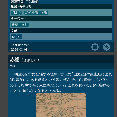
関連項目
宇治橋姫
地域・カテゴリ
日本
記紀神話・神道
キーワード
湖沼・河川
文献
58
59
Last-update:
2026-03-08
赤鱬
せきじゅ
Chìrú
中国の伝承に登場する怪魚。古代の「
山海経
」の
南山経
によれ
ば、青丘山にある即翼という沢に棲んでいて、鴛鴦（おしどり）
のような声で鳴く人面魚だという。これを食べると疥（疥癬の
こと）に罹らなくなるとされる。