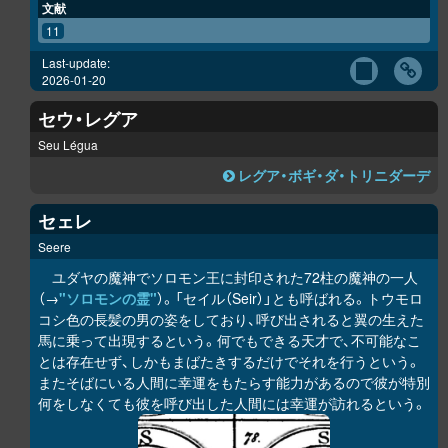
文献
11
Last-update:
2026-01-20
セウ・レグア
Seu Légua
レグア・ボギ・ダ・トリニダーデ
セェレ
Seere
ユダヤの魔神でソロモン王に封印された72柱の魔神の一人
（→
"ソロモンの霊"
）。「セイル（Seir）」とも呼ばれる。トウモロ
コシ色の長髪の男の姿をしており、呼び出されると翼の生えた
馬に乗って出現するという。何でもできる天才で、不可能なこ
とは存在せず、しかもまばたきするだけでそれを行うという。
またそばにいる人間に幸運をもたらす能力があるので彼が特別
何をしなくても彼を呼び出した人間には幸運が訪れるという。