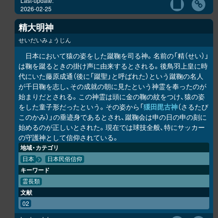
Last-update:
2026-02-25
精大明神
せいだいみょうじん
日本において猿の姿をした蹴鞠を司る神。名前の「精（せい）」
は鞠を蹴るときの掛け声に由来するとされる。後鳥羽上皇に時
代にいた藤原成通（後に「蹴聖」と呼ばれた）という蹴鞠の名人
が千日鞠を志し、その成就の朝に見たという神霊を奉ったのが
始まりだとされる。この神霊は頭に金の鞠の紋をつけ、猿の姿
をした童子形だったという。その姿から「
猨田毘古神
（さるたび
このかみ）」の垂迹身であるとされ、蹴鞠会は申の日の申の刻に
始めるのが正しいとされた。現在では球技全般、特にサッカー
の守護神として信仰されている。
地域・カテゴリ
日本
日本民俗信仰
キーワード
霊長類
文献
02