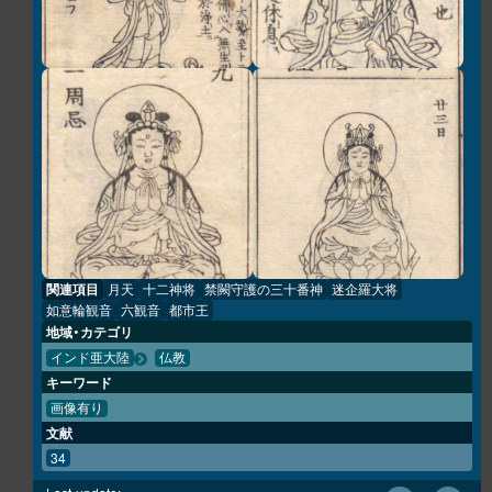
関連項目
月天
十二神将
禁闕守護の三十番神
迷企羅大将
如意輪観音
六観音
都市王
地域・カテゴリ
インド亜大陸
仏教
キーワード
画像有り
文献
34