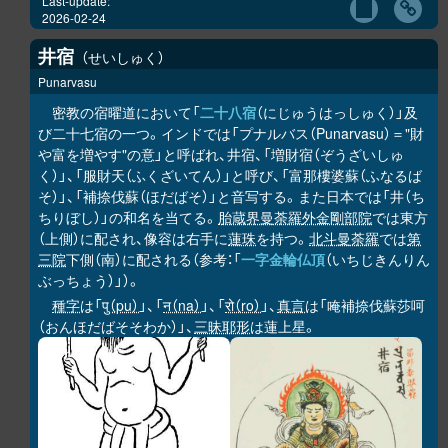
Last-update:
2026-02-24
井宿
せいしゅく
Punarvasu
密教の宿曜道において「
二十八宿
（にじゅうはっしゅく）」及
び二十七宿の一つ。インドでは「プナルバス（Punarvasu）＝"財
や富を増やす"の意」と呼ばれ、井宿、「増財宿（ぞうざいしゅ
く）」、「服財天（ふくざいてん）」と呼び、「富那樓婆蘇（ふなるば
そ）」、「補捺伐蘇（ほだばそ）」と音写する。また日本では「井（ち
ちりぼし）」の和名を当てる。
胎蔵界曼荼羅
外金剛部院
では東方
（上側）に配され、像容は右手に
蓮珠
を持つ。
北斗曼荼羅
では
第
三院
下側（南）に配される（参考：「
一字金輪仏頂
（いちじきんりん
ぶっちょう）」）。
種字
は「
पु（pu）
」、「
न（na）
」、「
रो（ro）
」、
真言
は「唵補捺伐蘇莎呵
（おんほだばそそわか）」、
三昧耶形
は蓮上星。