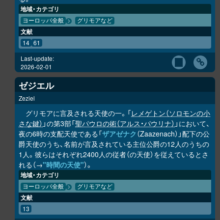
地域・カテゴリ
ヨーロッパ全般
グリモアなど
文献
14
61
Last-update:
2026-02-01
ゼジエル
Zeziel
グリモアに言及される天使の一。「
レメゲトン（ソロモンの小
さな鍵）
」の第3部「
聖パウロの術（アルス・パウリナ）
」において、
夜の6時の支配天使である「
ザアゼナク
（Zaazenach）」配下の公
爵天使のうち、名前が言及されている主位公爵の12人のうちの
1人。彼らはそれぞれ2400人の従者（の天使）を従えているとさ
れる（→
"時間の天使"
）。
地域・カテゴリ
ヨーロッパ全般
グリモアなど
文献
13