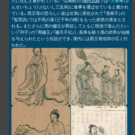
穴に住むと書かれている。「山海経」の
海内北経
では「
三青鳥
（さ
んせいちょう）」(ないし三足烏)に食事を運ばせていると書かれ
ている。西王母の恐ろしい姿は次第に美化されて「淮南子」の
「覧冥訓」では不死の薬（三千年の桃）をもった絶世の美女とさ
れる。またさらに周の穆王が西征してともに瑶池で遊んだとい
い（「列子」の「周穆王」「穆天子伝」）、長寿を願う漢の武帝が仙桃
を与えられたという伝説ができ、漢代には西王母信仰が広く行
われた。