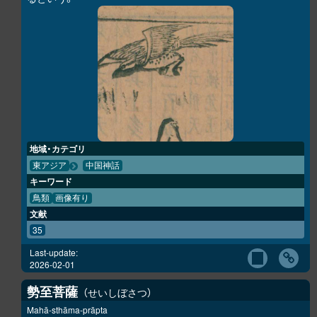
地域・カテゴリ
東アジア
中国神話
キーワード
鳥類
画像有り
文献
35
Last-update:
2026-02-01
勢至菩薩
せいしぼさつ
Mahā-sthāma-prāpta