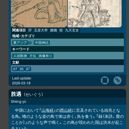
関連項目
羿
玉皇大帝
嫦娥
狡
九天玄女
地域・カテゴリ
東アジア
中国神話
キーワード
人頭獣身
方位
画像有り
文献
07
35
37
Last-update:
2026-03-18
胜
遇
せいぐう
Shèng-yù
中国において「
山海経
」の
西山経
に言及されている凶兆とな
る鳥。雉のような姿の鳥で体は赤く、魚を食う。「録（未詳。鹿の
ことか）」のような声で鳴く。この鳥が現われた国は洪水が起こ
るという。