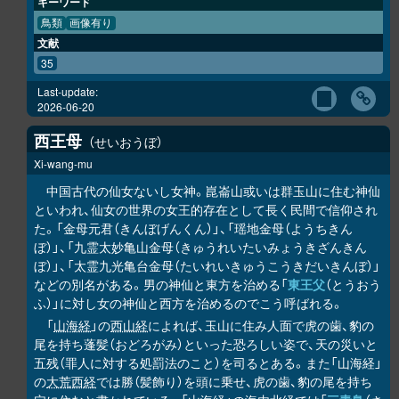
キーワード
鳥類
画像有り
文献
35
Last-update:
2026-06-20
西王母
せいおうぼ
Xi-wang-mu
中国古代の仙女ないし女神。崑崙山或いは群玉山に住む神仙
といわれ、仙女の世界の女王的存在として長く民間で信仰され
た。「金母元君（きんぼげんくん）」、「瑶地金母（ようちきん
ぼ）」、「九霊太妙亀山金母（きゅうれいたいみょうきざんきん
ぼ）」、「太霊九光亀台金母（たいれいきゅうこうきだいきんぼ）」
などの別名がある。男の神仙と東方を治める「
東王父
（とうおう
ふ）」に対し女の神仙と西方を治めるのでこう呼ばれる。
「
山海経
」の
西山経
によれば、玉山に住み人面で虎の歯、豹の
尾を持ち蓬髪（おどろがみ）といった恐ろしい姿で、天の災いと
五残（罪人に対する処罰法のこと）を司るとある。また「山海経」
の
大荒西経
では勝（髪飾り）を頭に乗せ、虎の歯、豹の尾を持ち