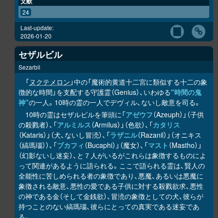
文献
24
Last-update:
2026-01-20
セザルビル
Sezarbil
「
ヌクテメロン
」中の「魔術的黄道十二宮に類似する十二の象
徴的な時間」を支配する守護霊（Genius）、いわゆる
"時間の鬼
神"
の一人。10時の霊の一人でデヴィル、ないし敵意を司る。
10時の霊はセザルビルを筆頭に「
アゼウフ
（Azeuph）」（子供
の殺戮者）、「
アルミルス
（Armilus）」（色欲）、「
カタリス
（Kataris）」（犬、ないし冒涜）、「
ラザニル
（Razanil）」（オニキス
（縞瑪瑙））、「
ブカフィ
（Bucaphi）」（魔女）、「
マスト
（Mastho）」
（幻影ないし迷妄）、と７人がいるがこれらは象徴するものによ
って関連があるように語られる。ここで語られる霊は、賢人の
全能性に苦しめられる者の象徴であり、悪魔、あるいは悪魔に
象徴される敵意、悪性の愛である子供に対する殺戮欲求、悪性
の神である金（そして金銭欲）、冒涜の象徴としての犬、彼らが
持つことのない縞瑪瑙、彼らにとっての真実である迷妄であ
る。