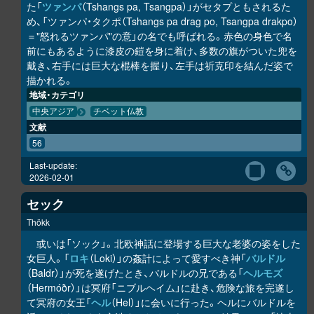
た「
ツァンパ
（Tshangs pa, Tsangpa）」がセタプともされるた
め、「ツァンパ・タクポ（Tshangs pa drag po, Tsangpa drakpo）
＝"怒れるツァンパ"の意」の名でも呼ばれる。赤色の身色で名
前にもあるように漆皮の鎧を身に着け、多数の旗がついた兜を
戴き、右手には巨大な棍棒を握り、左手は祈克印を結んだ姿で
描かれる。
地域・カテゴリ
中央アジア
チベット仏教
文献
56
Last-update:
2026-02-01
セック
Thökk
或いは「ソック」。北欧神話に登場する巨大な老婆の姿をした
女巨人。「
ロキ
（Loki）」の姦計によって愛すべき神「
バルドル
（Baldr）」が死を遂げたとき、バルドルの兄である「
ヘルモズ
（Hermóðr）」は冥府「ニブルヘイム」に赴き、危険な旅を完遂し
て冥府の女王「
ヘル
（Hel）」に会いに行った。ヘルにバルドルを