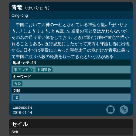
青竜
せいりゅう
Qīng-lóng
中国において四神の一柱とされている神聖な龍。「せいりょ
う」、「しょうりょう」とも読む。通常の竜と姿はかわらないが
その名の通り青い体をしており、ときに頭だけ白や黄色で描か
れることもある。五行思想にしたがって東方を守護し春に出現
する。日本では夢殿にこもった聖徳太子の魂だけが青竜に乗っ
て中国に渡り仏教の経典を取ってきたという話がある。
地域・カテゴリ
東アジア
中国道教
キーワード
方位
文献
10
Last-update:
2016-01-14
セイル
Seir