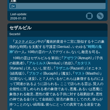
文献
24
Last-update:
2026-01-20
セザルビル
Sezarbil
「
ヌクテメロン
」中の「魔術的黄道十二宮に類似する十二の象
徴的な時間」を支配する守護霊（Genius）、いわゆる
"時間の鬼
神"
の一人。10時の霊の一人でデヴィル、ないし敵意を司る。
10時の霊はセザルビルを筆頭に「
アゼウフ
（Azeuph）」（子供
の殺戮者）、「
アルミルス
（Armilus）」（色欲）、「
カタリス
（Kataris）」（犬、ないし冒涜）、「
ラザニル
（Razanil）」（オニキス
（縞瑪瑙））、「
ブカフィ
（Bucaphi）」（魔女）、「
マスト
（Mastho）」
（幻影ないし迷妄）、と７人がいるがこれらは象徴するものによ
って関連があるように語られる。ここで語られる霊は、賢人の
全能性に苦しめられる者の象徴であり、悪魔、あるいは悪魔に
象徴される敵意、悪性の愛である子供に対する殺戮欲求、悪性
の神である金（そして金銭欲）、冒涜の象徴としての犬、彼らが
持つことのない縞瑪瑙、彼らにとっての真実である迷妄であ
る。