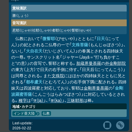
意味漢訳
勝
（しょう）
音写漢訳
惹耶
社耶
者耶
誓耶
（じゃや）
（しゃや）
（じゃや）
（せいや）
仏教において「
微誓耶
（びせいや）」とともに「
日天
（にって
ん）」の妃とされる二仏尊の一で「
文殊菩薩
（もんじゅぼさつ）」、
ないし「
大自在天
（だいじざいてん）」の眷属とされる四姉妹天
の一尊。サンスクリット名「ジャヤー（Jayā＝"打ち負かすこ
と"の意）」の音写で、誓耶と称する。
胎蔵界曼荼羅
の
外金剛部院
の東方（上方）で日天の右手側に侍す、「日天后（にってんこう）」
は同尊とされる。また
文殊院
にはほかの四姉妹天とともに兄と
される「
都牟盧天
（とむろてん）」の右手側下隅に配される。四姉
妹天は四波羅蜜と対応しており、誓耶は
金剛界曼荼羅
の「
金剛
波羅蜜菩薩
（こんごうはらみつぼさつ）」に対応しているとされ
る。
種字
は「
ज（ja）
」、「
क（ka）
」、
三昧耶形
は棒。
地域・カテゴリ
インド亜大陸
仏教
Last-update:
2026-02-22