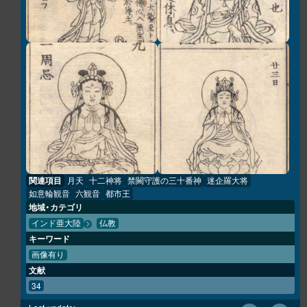
関連項目
月天
十二神将
禁闕守護の三十番神
迷企羅大将
如意輪観音
六観音
都市王
地域・カテゴリ
インド亜大陸
仏教
キーワード
画像有り
文献
34