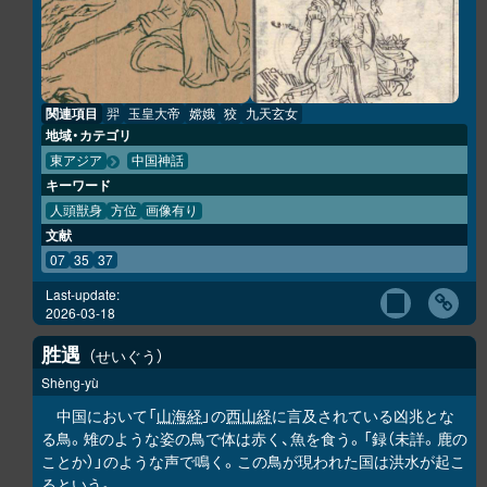
関連項目
羿
玉皇大帝
嫦娥
狡
九天玄女
地域・カテゴリ
東アジア
中国神話
キーワード
人頭獣身
方位
画像有り
文献
07
35
37
Last-update:
2026-03-18
胜
遇
せいぐう
Shèng-yù
中国において「
山海経
」の
西山経
に言及されている凶兆とな
る鳥。雉のような姿の鳥で体は赤く、魚を食う。「録（未詳。鹿の
ことか）」のような声で鳴く。この鳥が現われた国は洪水が起こ
るという。