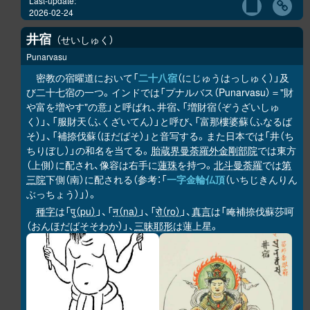
Last-update:
2026-02-24
井宿
せいしゅく
Punarvasu
密教の宿曜道において「
二十八宿
（にじゅうはっしゅく）」及
び二十七宿の一つ。インドでは「プナルバス（Punarvasu）＝"財
や富を増やす"の意」と呼ばれ、井宿、「増財宿（ぞうざいしゅ
く）」、「服財天（ふくざいてん）」と呼び、「富那樓婆蘇（ふなるば
そ）」、「補捺伐蘇（ほだばそ）」と音写する。また日本では「井（ち
ちりぼし）」の和名を当てる。
胎蔵界曼荼羅
外金剛部院
では東方
（上側）に配され、像容は右手に
蓮珠
を持つ。
北斗曼荼羅
では
第
三院
下側（南）に配される（参考：「
一字金輪仏頂
（いちじきんりん
ぶっちょう）」）。
種字
は「
पु（pu）
」、「
न（na）
」、「
रो（ro）
」、
真言
は「唵補捺伐蘇莎呵
（おんほだばそそわか）」、
三昧耶形
は蓮上星。