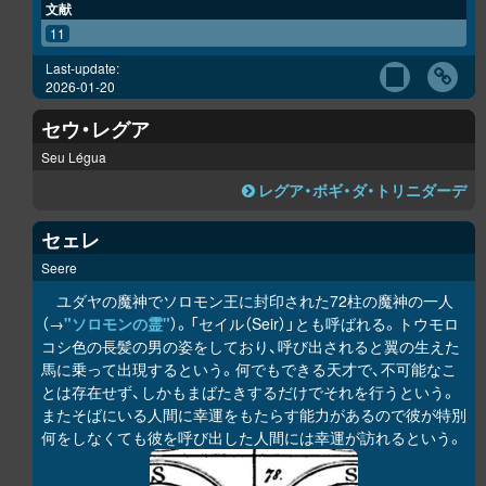
文献
11
Last-update:
2026-01-20
セウ・レグア
Seu Légua
レグア・ボギ・ダ・トリニダーデ
セェレ
Seere
ユダヤの魔神でソロモン王に封印された72柱の魔神の一人
（→
"ソロモンの霊"
）。「セイル（Seir）」とも呼ばれる。トウモロ
コシ色の長髪の男の姿をしており、呼び出されると翼の生えた
馬に乗って出現するという。何でもできる天才で、不可能なこ
とは存在せず、しかもまばたきするだけでそれを行うという。
またそばにいる人間に幸運をもたらす能力があるので彼が特別
何をしなくても彼を呼び出した人間には幸運が訪れるという。