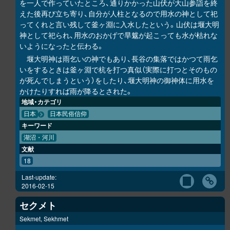
を一人で作っていたところ、通りかかった山伏が大山参詣を終
えた後再び立ち寄り、自分が人柱となるので用水の神として祀
ってくれと言い残して釜ヶ淵に入水したという。山伏は堰大明
神として祀られ、用水のおかげで旱魃が起こっても水が枯れな
いようになったと伝わる。
堰大明神は雨乞いの神でもあり、長谷の集落ではかつて雨乞
いをするときは釜ヶ淵で杭を打つ真似（実際に打つとそのもの
が死んでしまうという）をしたり、堰大明神の御神体に用水を
かけたりすれば雨が降るとされた。
地域・カテゴリ
日本
日本民俗信仰
キーワード
湖沼・河川
文献
18
Last-update:
2016-02-15
セクメト
Sekmet, Sekhmet