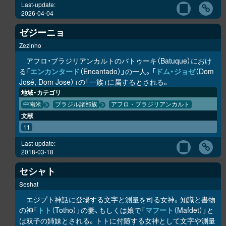
Last-update:
2026-04-04
ゼジーニョ
Zezinho
アフロ・ブラジリアンカルトのバトゥーキ（Batuque）におけ
る「
エンカンタード
（Encantado）」の一人。「
ドム・ジョゼ
（Dom
José, Dom Jose）」の「一族」に属するとされる。
地域・カテゴリ
中南米
ブラジル諸部族
アフロ・ブラジリアンカルト
文献
11
Last-update:
2018-03-18
セシャト
Seshat
エジプト神話に登場する文字と測量を司る女神。知識と書物
の神「
トト
（Totho）」の妻、もしくは娘で「
マフート
（Mafdet）」と
は双子の姉妹とされる。トトに付随する女神として文字や測量