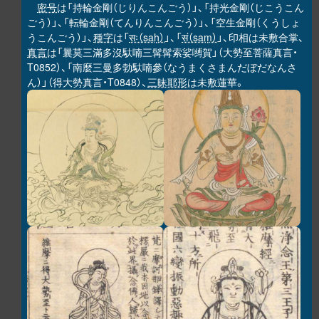
密号
は「持輪金剛（じりんこんごう）」、「持光金剛（じこうこん
ごう）」、「転輪金剛（てんりんこんごう）」、「空生金剛（くうしょ
うこんごう）」、
種字
は「
सः（saḥ）
」、「
सं（saṃ）
」、印相は未敷合掌、
真言
は「曩莫三滿多沒馱喃三髯髯索娑嚩賀」（大勢至菩薩真言・
T0852）、「南麼三曼多勃馱喃參（なうまくさまんだぼだなんさ
ん）」（得大勢真言・T0848）、
三昧耶形
は未敷蓮華。