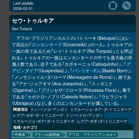
Last-update:
2026-02-01
セウ・トゥルキア
Seu Turquia
アフロ・ブラジリアンカルトのバトゥーキ（Batuque）におい
て高位の「
エンカンタード
（Encantado）」の一人。トゥルキアの
一族の長であるため「レイ・トゥルキア（Rei Turquia）」とも呼ば
れる。トゥルキアの一族はエンカンタードの中でも最大級の所
属人数であり、息子である「カボキーニョ（Caboquinho）」、「
グ
アピンダイア
（Guapindaia）」、「
バシリオ・ボム
（Basilio Bom）」、
「メンサジェイル・ダ・ローマ（Mensageiro da Roma）」、娘であ
る「アナ・ジョアキマ（Ana Joaquima）」、「スィガニナ
（Ciganina）」、「プリンセザ・フローラ（Princessa Flora）」、養子
である「カボクロ・ノブリ（Caboclo Nobre）」、「ウビラジャラ
（Ubirajara）」など、多くのエンカンタードが属している。
関連項目
ドン・ペドロ・アンガソ
ミゲルージョ・ボア・ダ・トリニダーデ
レグア・ボギ・ダ・トリニダーデ
ドン・ペドロ・アンガソ
ミゲルージョ・ボア・ダ・トリニダーデ
レグア・ボギ・ダ・トリニダーデ
地域・カテゴリ
中南米
ブラジル諸部族
アフロ・ブラジリアンカルト