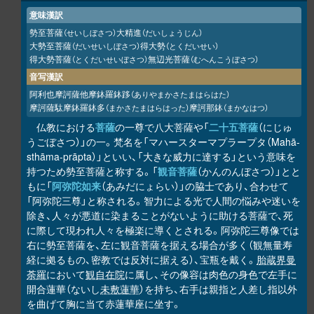
意味漢訳
勢至菩薩
大精進
（せいしぼさつ）
（だいしょうじん）
大勢至菩薩
得大勢
（だいせいしぼさつ）
（とくだいせい）
得大勢菩薩
無辺光菩薩
（とくだいせいぼさつ）
（むへんこうぼさつ）
音写漢訳
阿利也摩訶薩他摩鉢羅鉢
（ありやまかさたまはらはた）
跢
摩訶薩駄摩鉢羅鉢多
摩訶那鉢
（まかさたまはらはった）
（まかなはつ）
仏教における
菩薩
の一尊で八大菩薩や「
二十五菩薩
（にじゅ
うごぼさつ）」の一。梵名を「マハースターマプラープタ（Mahā-
sthāma-prāpta）」といい、「大きな威力に達する」という意味を
持つため勢至菩薩と称する。「
観音菩薩
（かんのんぼさつ）」とと
もに「
阿弥陀如来
（あみだにょらい）」の脇士であり、合わせて
「阿弥陀三尊」と称される。智力による光で人間の悩みや迷いを
除き、人々が悪道に染まることがないように助ける菩薩で、死
に際して現われ人々を極楽に導くとされる。阿弥陀三尊像では
右に勢至菩薩を、左に観音菩薩を据える場合が多く（観無量寿
経に拠るもの、密教では反対に据える）、宝瓶を戴く。
胎蔵界曼
荼羅
において
観自在院
に属し、その像容は肉色の身色で左手に
開合蓮華（ないし
未敷蓮華
）を持ち、右手は親指と人差し指以外
を曲げて胸に当て赤蓮華座に坐す。