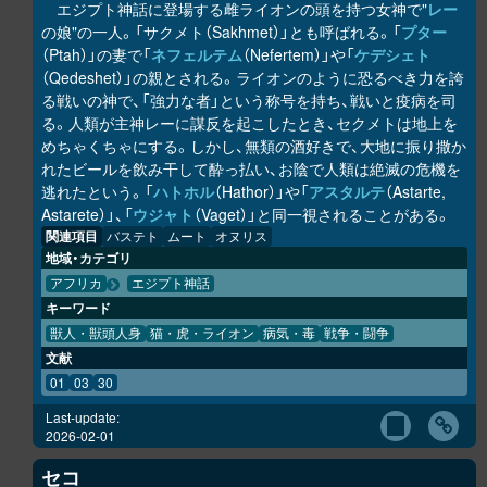
エジプト神話に登場する雌ライオンの頭を持つ女神で"
レー
の娘"の一人。「サクメト（Sakhmet）」とも呼ばれる。「
プター
（Ptah）」の妻で「
ネフェルテム
（Nefertem）」や「
ケデシェト
（Qedeshet）」の親とされる。ライオンのように恐るべき力を誇
る戦いの神で、「強力な者」という称号を持ち、戦いと疫病を司
る。人類が主神レーに謀反を起こしたとき、セクメトは地上を
めちゃくちゃにする。しかし、無類の酒好きで、大地に振り撒か
れたビールを飲み干して酔っ払い、お陰で人類は絶滅の危機を
逃れたという。「
ハトホル
（Hathor）」や「
アスタルテ
（Astarte,
Astarete）」、「
ウジャト
（Vaget）」と同一視されることがある。
関連項目
バステト
ムート
オヌリス
地域・カテゴリ
アフリカ
エジプト神話
キーワード
獣人・獣頭人身
猫・虎・ライオン
病気・毒
戦争・闘争
文献
01
03
30
Last-update:
2026-02-01
セコ