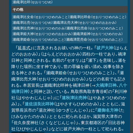
瀬織津比咩
（せおりつひめ）
その他
瀬織津比女命
瀬織津比咩命
（せおりつひめのみこと）
（せおりつひめのみこと）
瀬織津比売
瀬織津比売大神
（せおりつひめ）
（せおりつひめのおおかみ）
瀬織津比売神
瀬織津比売命
（せおりつひめのかみ）
（せおりつひめのみこと）
瀬織津姫大神
瀬織津姫神
（せおりつひめのおおかみ）
（せおりつひめのかみ）
瀬織津姫命
瀬織津毘売命
（せおりつひめのみこと）
（せおりつびめのみこと）
「
延喜式
」に言及されるお祓いの神の一柱。「
祓戸大神
（はらえ
どのおおかみ）」（はらえどのおおかみ）四柱の一柱であり、禍津
日神と同神とされる。名前の「セオリ」は「瀬下」を意味し、瀬を
降りた場所に坐す神であり、世の罪穢を祓い清め、凶事を除き
去る神とされる。「瀬織津姫命（せおりつひめのみこと）」、「瀬
織津比売大神（せおりつひめのおおかみ）」などの名前でも記さ
れる。本居宣長は瀬織津比咩神を禍津日神（→
大禍津日神
、
八十
禍津日神
）と同神と説いている。鳥取県鳥取市青谷町の「利川神
社（はやかわじんじゃ）」に「
速秋津比売神
（はやあきつひめのか
み）」、「
速佐須良比咩神
（はやさすらひめのかみ）」とともに、滋
賀県長浜市の「湯次神社（ゆつぎじんじゃ）」に「
建御名方神
（た
けみなかたのかみ）」とともに祀られるほか、滋賀県大津市の
「佐久奈度神社（さくなどじんじゃ）」、東京都港区の「日比谷神
社（ひびやじんじゃ）」などに祓戸大神の一柱として祀られる。