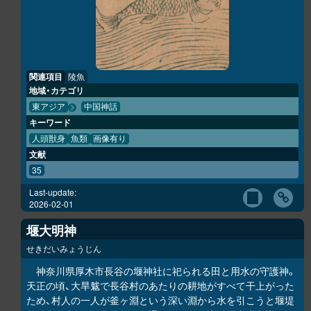
関連項目
陵魚
地域・カテゴリ
東アジア
中国神話
キーワード
人頭獣身
魚類
画像有り
文献
35
Last-update:
2026-02-01
堰大明神
せきだいみょうじん
神奈川県厚木市長谷の堰神社に祀られる田と用水の守護神。
天正の頃、大旱魃で長谷村のあたりの耕地がすべて干上がった
ため、村人の一人が釜ヶ淵という深い淵から水を引こうと堰堤