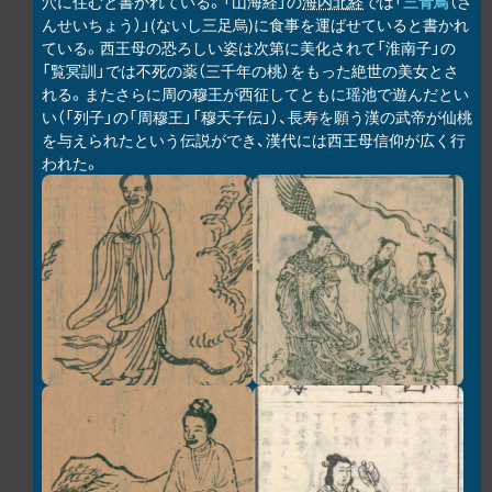
穴に住むと書かれている。「山海経」の
海内北経
では「
三青鳥
（さ
んせいちょう）」(ないし三足烏)に食事を運ばせていると書かれ
ている。西王母の恐ろしい姿は次第に美化されて「淮南子」の
「覧冥訓」では不死の薬（三千年の桃）をもった絶世の美女とさ
れる。またさらに周の穆王が西征してともに瑶池で遊んだとい
い（「列子」の「周穆王」「穆天子伝」）、長寿を願う漢の武帝が仙桃
を与えられたという伝説ができ、漢代には西王母信仰が広く行
われた。