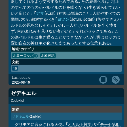
返してくれるよう交渉するためである。その結果ヘルは「地上
のすべてのものがバルドルの死を嘆くなら」生き返らせてもい
いと応じた。「
アサ
（Æsir）」神族は勿論のこと、人間やすべての
動物、木々、敵対するべき「
ヨツン
（Jotun, Jotan）」族やでさえバ
ルドルの死を悲しんだ。しかし一人だけバルドルを全く悼ま
ず、何の哀れみも見せない者がいた。それがセックである。こ
の為バルドルは生き返ることができなかったが、実はセックは
変幻自在の神ロキが化けた姿であったとする伝承もある。
地域・カテゴリ
北ヨーロッパ
北欧神話
文献
10
Last-update:
2025-08-19
ゼデキエル
Zedekiel
別称
ザドキエル
（Zadkiel）
グリモアに言及される天使。「
オカルト哲学
」や「
モーセ第6、