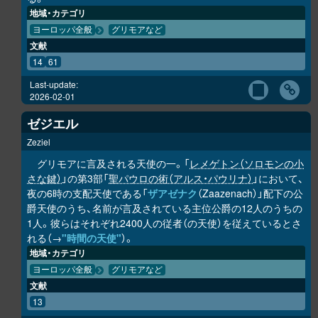
地域・カテゴリ
ヨーロッパ全般
グリモアなど
文献
14
61
Last-update:
2026-02-01
ゼジエル
Zeziel
グリモアに言及される天使の一。「
レメゲトン（ソロモンの小
さな鍵）
」の第3部「
聖パウロの術（アルス・パウリナ）
」において、
夜の6時の支配天使である「
ザアゼナク
（Zaazenach）」配下の公
爵天使のうち、名前が言及されている主位公爵の12人のうちの
1人。彼らはそれぞれ2400人の従者（の天使）を従えているとさ
れる（→
"時間の天使"
）。
地域・カテゴリ
ヨーロッパ全般
グリモアなど
文献
13