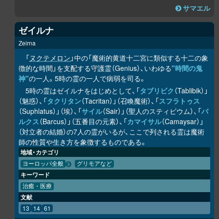
サマエル
ゼイルナ
Zeirna
「
ヌクテメロン
」中の「魔術的黄道十二宮に類似する十二の象
徴的な時間」を支配する守護霊（Genius）、いわゆる
"時間の鬼
神"
の一人。5時の霊の一人で病弱を司る。
5時の霊はゼイルナをはじめとして、「
タブリビク
（Tablibik）」
（魅惑）、「
タクリタン
（Tacritan）」（召喚魔術）、「
スフラトゥス
（Suphlatus）」（埃）、「
サイル
（Sair）」（聖人のスティビウム）、「
バ
ルクス
（Barcus）」（五番目の元素）、「
カマイサル
（Camaysar）」
（対立者の結婚）の7人の霊がいるが、ここで列される霊は魔術
師の性質や生き方を象徴するものである。
地域・カテゴリ
ヨーロッパ全般
グリモアなど
キーワード
治癒・医療
文献
13
14
61