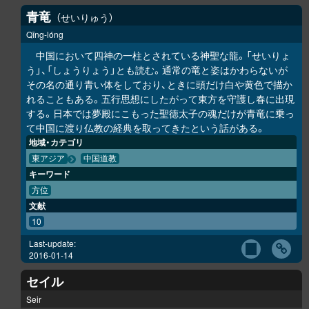
青竜
せいりゅう
Qīng-lóng
中国において四神の一柱とされている神聖な龍。「せいりょ
う」、「しょうりょう」とも読む。通常の竜と姿はかわらないが
その名の通り青い体をしており、ときに頭だけ白や黄色で描か
れることもある。五行思想にしたがって東方を守護し春に出現
する。日本では夢殿にこもった聖徳太子の魂だけが青竜に乗っ
て中国に渡り仏教の経典を取ってきたという話がある。
地域・カテゴリ
東アジア
中国道教
キーワード
方位
文献
10
Last-update:
2016-01-14
セイル
Seir