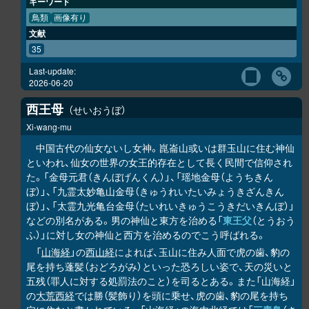
キーワード
鳥類
画像有り
文献
35
Last-update:
2026-06-20
西王母
せいおうぼ
Xi-wang-mu
中国古代の仙女ないし女神。崑崙山或いは群玉山に住む神仙
といわれ、仙女の世界の女王的存在として長く民間で信仰され
た。「金母元君（きんぼげんくん）」、「瑶地金母（ようちきん
ぼ）」、「九霊太妙亀山金母（きゅうれいたいみょうきざんきん
ぼ）」、「太霊九光亀台金母（たいれいきゅうこうきだいきんぼ）」
などの別名がある。男の神仙と東方を治める「
東王父
（とうおう
ふ）」に対し女の神仙と西方を治めるのでこう呼ばれる。
「
山海経
」の
西山経
によれば、玉山に住み人面で虎の歯、豹の
尾を持ち蓬髪（おどろがみ）といった恐ろしい姿で、天の災いと
五残（罪人に対する処罰法のこと）を司るとある。また「山海経」
の
大荒西経
では勝（髪飾り）を頭に乗せ、虎の歯、豹の尾を持ち