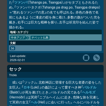
た「
ツァンパ
（Tshangs pa, Tsangpa）」がセタプともされるた
め、「ツァンパ・タクポ（Tshangs pa drag po, Tsangpa drakpo）
＝"怒れるツァンパ"の意」の名でも呼ばれる。赤色の身色で名
前にもあるように漆皮の鎧を身に着け、多数の旗がついた兜を
戴き、右手には巨大な棍棒を握り、左手は祈克印を結んだ姿で
描かれる。
地域・カテゴリ
中央アジア
チベット仏教
文献
56
Last-update:
2026-02-01
セック
Thökk
或いは「ソック」。北欧神話に登場する巨大な老婆の姿をした
女巨人。「
ロキ
（Loki）」の姦計によって愛すべき神「
バルドル
（Baldr）」が死を遂げたとき、バルドルの兄である「
ヘルモズ
（Hermóðr）」は冥府「ニブルヘイム」に赴き、危険な旅を完遂し
て冥府の女王「
ヘル
（Hel）」に会いに行った。ヘルにバルドルを