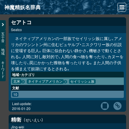
神魔精妖名辞典
NEWS
セアトコ
Seatco
INFO
五
十
ネイティブアメリカンの一部族でセイリッシ族に属し、アメ
音
文献
リカのワシントン州に住むピュヤルプ・ニスクワリー族の伝説
に登場する巨人。巨体に似合わない静かさ、機敏さで動くとさ
地
域
検索
れる。人間に対し敵対的で、人間の食べ物を奪ったり、カヌーを
壊したり、罠にかかった獲物を奪ったりする。また人間の子供
キ
凖項目
ー
を捕まえて奴隷にするとされる。
ワ
ー
地域・カテゴリ
ド
画像資料便覧
北米
ネイティブアメリカン
セイリッシュ族
文献
LINK
10
Last-update:
2016-01-20
精衛
せいえい
Jīng-wèi