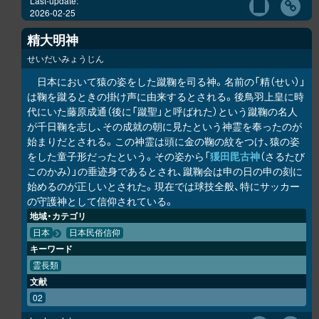
Last-update:
2026-02-25
精大明神
せいだいみょうじん
日本において猿の姿をした蹴鞠を司る神。名前の「精（せい）」
は鞠を蹴るときの掛け声に由来するとされる。後鳥羽上皇に時
代にいた藤原成通（後に「蹴聖」と呼ばれた）という蹴鞠の名人
が千日鞠を志し、その成就の朝に見たという神霊を奉ったのが
始まりだとされる。この神霊は頭に金の鞠の紋をつけ、猿の姿
をした童子形だったという。その姿から「
猨田毘古神
（さるたび
このかみ）」の垂迹身であるとされ、蹴鞠会は申の日の申の刻に
始めるのが正しいとされた。現在では球技全般、特にサッカー
の守護神として信仰されている。
地域・カテゴリ
日本
日本民俗信仰
キーワード
霊長類
文献
02