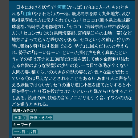
日本における妖怪で「
河童
（かっぱ）」が山に入ったものとさ
れる「
山童
（やまわろ）」の一種。鹿児島県を除く九州地方、及び
島根県壱岐地方に伝えられている。「セココ」（熊本県上益城郡・
球麿郡、宮崎県児湯郡地方）、「セコゴ」（宮崎県西臼杵郡鞍安地
方）、「セコンボ」（大分県南海部郡、宮崎県臼杵の山地一帯）など
地方によって色々な呼び名がある。セコという名前は、狩りの
時に獲物を狩り出す役目である「勢子」に因んだものと考えら
れ、勢子の「ほーいほーい」といった掛け声を良く真似たとい
う。その姿は芥子坊主（頭頂だけ髪を残して他を全部剃り結わ
える弁髪のような髪型）の少年の姿、一つ目で体毛が全くない
人間の姿、猫ぐらいの大きさの獣の姿など、色々な話が伝わっ
ている（姿は見えないとされることもある）。あまり人に害を与
える妖怪ではないが、セコの通り道に小屋を建てたりすると小
屋を揺すったり石を投げつけたりといった嫌がらせをすること
もある。読経の声、鉄砲の音やノコギリを引く音、イワシの頭な
どを嫌うとされる。
地域・カテゴリ
日本
妖怪・その他
キーワード
一つ目・片目