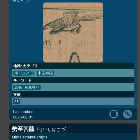
地域・カテゴリ
東アジア
中国神話
キーワード
鳥類
画像有り
文献
35
Last-update:
2026-02-01
勢至菩薩
せいしぼさつ
Mahā-sthāma-prāpta