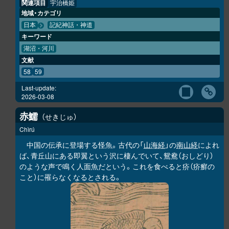
関連項目
宇治橋姫
地域・カテゴリ
日本
記紀神話・神道
キーワード
湖沼・河川
文献
58
59
Last-update:
2026-03-08
赤鱬
せきじゅ
Chìrú
中国の伝承に登場する怪魚。古代の「
山海経
」の
南山経
によれ
ば、青丘山にある即翼という沢に棲んでいて、鴛鴦（おしどり）
のような声で鳴く人面魚だという。これを食べると疥（疥癬の
こと）に罹らなくなるとされる。