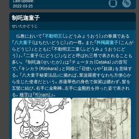
Last-update:
2022-03-25
制吒迦童子
せいたかどうじ
仏教において「
不動明王
（ふどうみょうおう）」の眷属である
「
八大童子
（はちだいどうじ）」の一尊。また「
矜羯羅童子
（こんが
らどうじ）」とともに「不動明王二童（ふどうみょうおうにど
う）」、「二童子（にどうじ）」などと呼ばれ三尊で表されることも
多い。 「制吒迦（せいたか）」は「チェータカ（Ceṭaka）」の音写
で、「キンカラ（Kiṃkara）」と同様に「召使い」や「奴隷」を意味す
る。「八大童子秘要法品」に拠れば、業波羅蜜すなわち方便心か
ら生じた使者だという。赤蓮華色の身色で袈裟は纏わず、髪を
五髻に結び、右手に金剛棒、左手に
金剛杵
を持った姿で表され
る。
種字
は「
णं（ṇaṃ）
」。