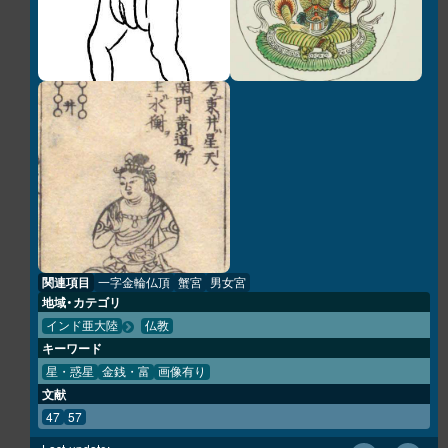
関連項目
一字金輪仏頂
蟹宮
男女宮
地域・カテゴリ
インド亜大陸
仏教
キーワード
星・惑星
金銭・富
画像有り
文献
47
57