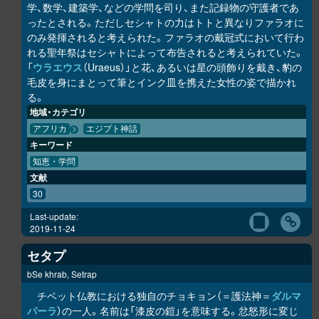
学、数学、建築学、などの学問を司り、また記録物の守護者であ
ったとされる。ただしセシャトの力はトトと異なりファラオに
のみ発揮されると考えられた。ファラオの戴冠式において行わ
れる聖年祭はセシャトによって布告されると考えられていた。
「
ウラエウス
（Uraeus）」と花、あるいは星の頭飾りを戴き、豹の
毛皮を身にまとって筆とインク皿を携えた女性の姿で描かれ
る。
地域・カテゴリ
アフリカ
エジプト神話
キーワード
知恵・学問
文献
30
Last-update:
2019-11-24
セタプ
bSe khrab, Setrap
チベット仏教における独自のチョキョン（＝護法神＝
ダルマ
パーラ
）の一人。名前は「漆皮の鎧」を意味する。忿怒形に変じ