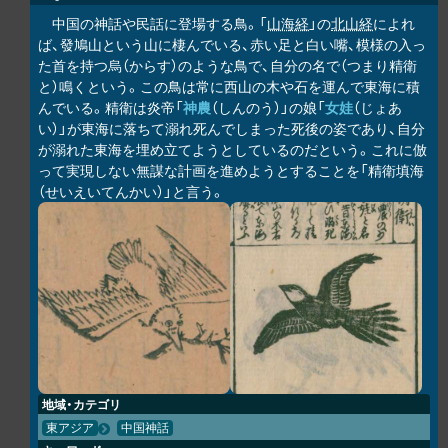
中国の神話や民話に登場する鳥。「
山海経
」の
北山経
によれ
ば、發鳩山という山に棲んでいる、赤い足と白い嘴、模様の入っ
た首を持つ烏（からす）のような鳥で、自分の名で（つまり精衛
と）鳴くという。この鳥は常に西山の木や石を運んで東海に積
んでいる。精衛は炎帝「
神農
（しんのう）」の娘「
女娃
（じょあ
い）」が東海に落ちて溺れ死んでしまった死後の姿であり、自分
が溺れた東海を埋め立てようとしているのだという。これに倣
って実現しない無謀な計画を進めようとすることを「精衛填海
（せいえいてんかい）」と言う。
地域・カテゴリ
東アジア
中国神話