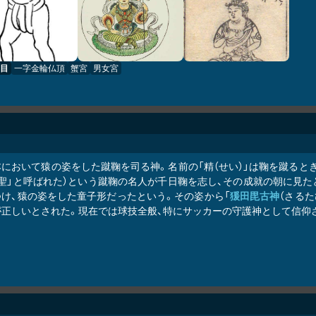
目
一字金輪仏頂
蟹宮
男女宮
本において猿の姿をした蹴鞠を司る神。名前の「精（せい）」は鞠を蹴ると
蹴聖」と呼ばれた）という蹴鞠の名人が千日鞠を志し、その成就の朝に見
つけ、猿の姿をした童子形だったという。その姿から「
猨田毘古神
（さる
が正しいとされた。現在では球技全般、特にサッカーの守護神として信仰