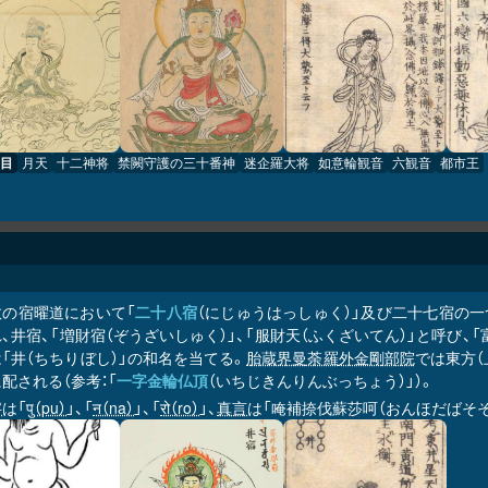
目
月天
十二神将
禁闕守護の三十番神
迷企羅大将
如意輪観音
六観音
都市王
教の宿曜道において「
二十八宿
（にじゅうはっしゅく）」及び二十七宿の一つ。
、井宿、「増財宿（ぞうざいしゅく）」、「服財天（ふくざいてん）」と呼び、
「井（ちちりぼし）」の和名を当てる。
胎蔵界曼荼羅
外金剛部院
では東方（
に配される（参考：「
一字金輪仏頂
（いちじきんりんぶっちょう）」）。
字
は「
पु（pu）
」、「
न（na）
」、「
रो（ro）
」、
真言
は「唵補捺伐蘇莎呵（おんほだばそそ