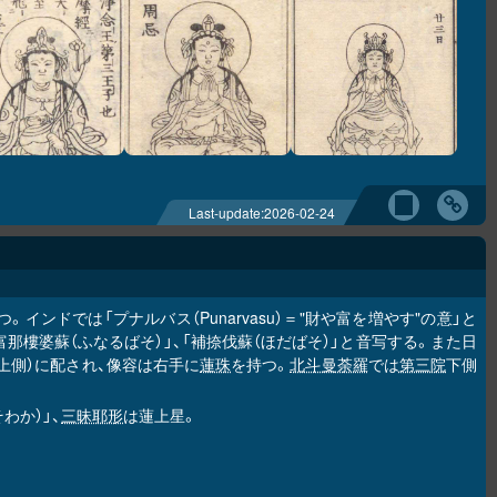
Last-update:
2026-02-24
インドでは「プナルバス（Punarvasu）＝"財や富を増やす"の意」と
「富那樓婆蘇（ふなるばそ）」、「補捺伐蘇（ほだばそ）」と音写する。また日
上側）に配され、像容は右手に
蓮珠
を持つ。
北斗曼荼羅
では
第三院
下側
わか）」、
三昧耶形
は蓮上星。