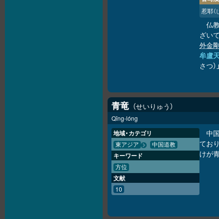
惹耶
（
仏
ざいて
外金
牟盧
さつ）
青竜
せいりゅう
Qīng-lóng
中
地域・カテゴリ
てお
東アジア
中国道教
けが
キーワード
方位
文献
10