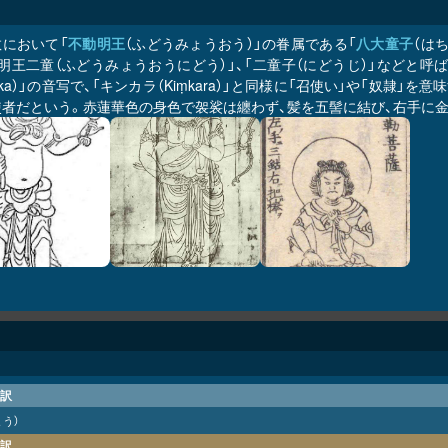
教において「
不動明王
（ふどうみょうおう）」の眷属である「
八大童子
（は
明王二童（ふどうみょうおうにどう）」、「二童子（にどうじ）」などと呼
ṭaka）」の音写で、「キンカラ（Kiṃkara）」と同様に「召使い」や「奴
使者だという。赤蓮華色の身色で袈裟は纏わず、髪を五髻に結び、右手に金
訳
ょう）
訳