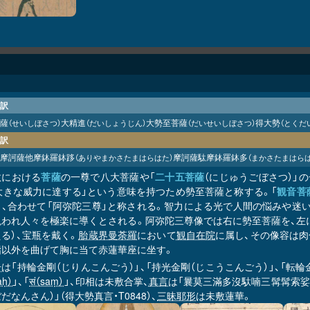
訳
薩
大精進
大勢至菩薩
得大勢
（せいしぼさつ）
（だいしょうじん）
（だいせいしぼさつ）
（とくだ
訳
摩訶薩他摩鉢羅鉢
摩訶薩駄摩鉢羅鉢多
（ありやまかさたまはらはた）
（まかさたまはらは
跢
教における
菩薩
の一尊で八大菩薩や「
二十五菩薩
（にじゅうごぼさつ）」の一
「大きな威力に達する」という意味を持つため勢至菩薩と称する。「
観音菩
り、合わせて「阿弥陀三尊」と称される。智力による光で人間の悩みや迷
現われ人々を極楽に導くとされる。阿弥陀三尊像では右に勢至菩薩を、左
る）、宝瓶を戴く。
胎蔵界曼荼羅
において
観自在院
に属し、その像容は肉
指以外を曲げて胸に当て赤蓮華座に坐す。
号
は「持輪金剛（じりんこんごう）」、「持光金剛（じこうこんごう）」、「転輪
aḥ）
」、「
सं（saṃ）
」、印相は未敷合掌、
真言
は「曩莫三滿多沒馱喃三髯髯索娑嚩
だなんさん）」（得大勢真言・T0848）、
三昧耶形
は未敷蓮華。