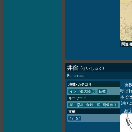
関連項
井宿
せいしゅく
Punarvasu
密
地域・カテゴリ
呼ばれ
インド亜大陸
仏教
本では
キーワード
（南）
星・惑星
金銭・富
画像有り
種
文献
47
57