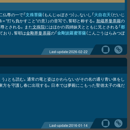
二仏尊の一で「
文殊菩薩
（もんじゅぼさつ）」、ないし「
大自在天
（だいじ
ā＝"打ち負かすこと"の意）」の音写で、誓耶と称する。
胎蔵界曼荼羅
の
同尊とされる。また
文殊院
にはほかの四姉妹天とともに兄とされる「
都
ており、誓耶は
金剛界曼荼羅
の「
金剛波羅蜜菩薩
（こんごうはらみつぼ
Last-update:
2026-02-22
ょう」とも読む。通常の竜と姿はかわらないがその名の通り青い体をし
東方を守護し春に出現する。日本では夢殿にこもった聖徳太子の魂だ
Last-update:
2016-01-14