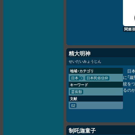
関連項
精大明神
せいだいみょうじん
日
地域・カテゴリ
に「
日本
日本民俗信仰
紋を
キーワード
るの
霊長類
文献
02
制吒迦童子