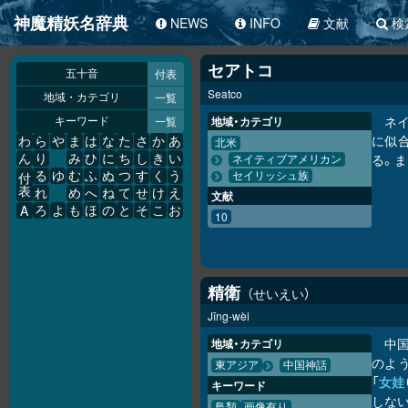
神魔精妖名辞典
NEWS
INFO
文献
検
セアトコ
付表
五十音
Seatco
一覧
地域・カテゴリ
ネ
一覧
地域・カテゴリ
キーワード
に似
わ
ら
や
ま
は
な
た
さ
か
あ
北米
る。
ん
り
み
ひ
に
ち
し
き
い
ネイティブアメリカン
る
ゆ
む
ふ
ぬ
つ
す
く
う
セイリッシュ族
付
表
れ
め
へ
ね
て
せ
け
え
文献
A
ろ
よ
も
ほ
の
と
そ
こ
お
10
精衛
せいえい
Jīng-wèi
中
地域・カテゴリ
のよ
東アジア
中国神話
「
女娃
キーワード
しない
鳥類
画像有り