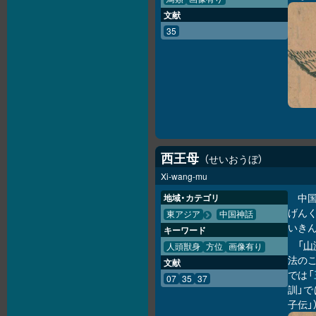
文献
35
西王母
せいおうぼ
Xi-wang-mu
中
地域・カテゴリ
げんく
東アジア
中国神話
いきん
キーワード
「
山
人頭獣身
方位
画像有り
法のこ
文献
では「
07
35
37
訓」で
子伝