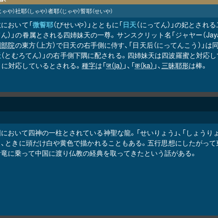
社耶
者耶
誓耶
じゃや）
（しゃや）
（じゃや）
（せいや）
教において「
微誓耶
（びせいや）」とともに「
日天
（にってん）」の妃とされる
ん）」の眷属とされる四姉妹天の一尊。サンスクリット名「ジャヤー（Jay
剛部院
の東方（上方）で日天の右手側に侍す、「日天后（にってんこう）」は
天
（とむろてん）」の右手側下隅に配される。四姉妹天は四波羅蜜と対応し
」に対応しているとされる。
種字
は「
ज（ja）
」、「
क（ka）
」、
三昧耶形
は棒。
国において四神の一柱とされている神聖な龍。「せいりょう」、「しょうり
り、ときに頭だけ白や黄色で描かれることもある。五行思想にしたがって
青竜に乗って中国に渡り仏教の経典を取ってきたという話がある。