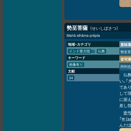
勢至菩薩
せいしぼさつ
Mahā-sthāma-prāpta
地域・カテゴリ
意味漢
インド亜大陸
仏教
勢至菩
キーワード
音写漢
画像有り
阿利也
文献
仏
34
い、
であ
して
に据え
差し
密
「
सः（s
んだぼ