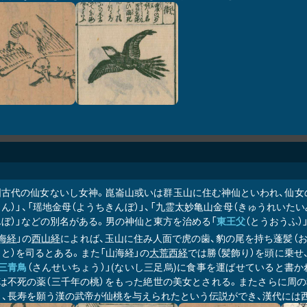
国古代の仙女ないし女神。崑崙山或いは群玉山に住む神仙といわれ、仙女
ん）」、「瑶地金母（ようちきんぼ）」、「九霊太妙亀山金母（きゅうれいた
ぼ）」などの別名がある。男の神仙と東方を治める「
東王父
（とうおうふ
海経
」の
西山経
によれば、玉山に住み人面で虎の歯、豹の尾を持ち蓬髪（
と）を司るとある。また「山海経」の
大荒西経
では勝（髪飾り）を頭に乗せ
三青鳥
（さんせいちょう）」(ないし三足烏)に食事を運ばせていると書
は不死の薬（三千年の桃）をもった絶世の美女とされる。またさらに周の
」）、長寿を願う漢の武帝が仙桃を与えられたという伝説ができ、漢代には