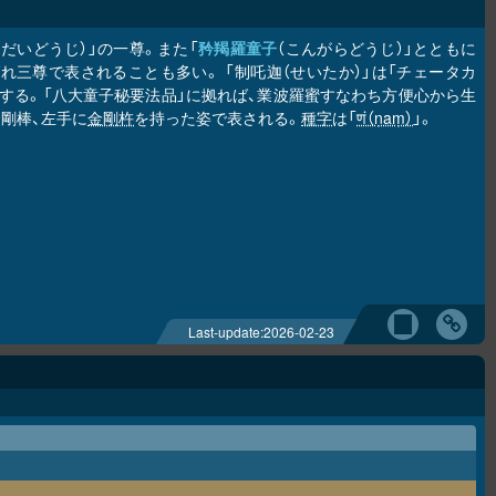
ちだいどうじ）」の一尊。また「
矜羯羅童子
（こんがらどうじ）」とともに
ばれ三尊で表されることも多い。 「制吒迦（せいたか）」は「チェータカ
隷」を意味する。「八大童子秘要法品」に拠れば、業波羅蜜すなわち方便心から生
剛棒、左手に
金剛杵
を持った姿で表される。
種字
は「
णं（ṇaṃ）
」。
Last-update:
2026-02-23