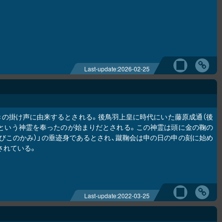
Last-update:
2026-02-25
きの掛け声に由来するとされる。後鳥羽上皇に時代にいた藤原成通（後
たという神霊を奉ったのが始まりだとされる。この神霊は頭に金の鞠の
たびこのかみ）」の垂迹身であるとされ、蹴鞠会は申の日の申の刻に始め
されている。
Last-update:
2022-03-25