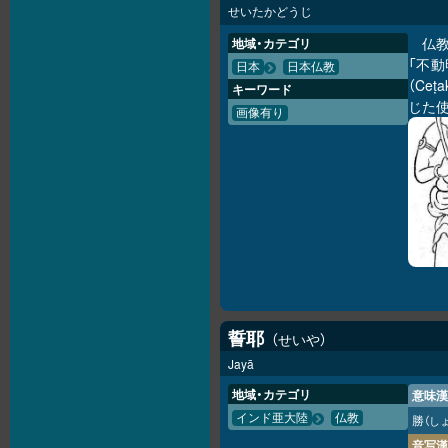
せいたかどうじ
仏
地域・カテゴリ
「不動
日本
日本仏教
（Ce
キーワード
じた
画像有り
誓耶
せいや
Jayā
地域・カテゴリ
意味漢
インド亜大陸
仏教
勝
（し
音写漢