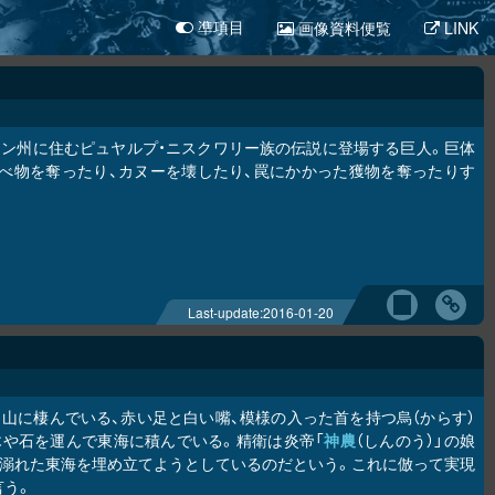
画像資料便覧
LINK
凖項目
ン州に住むピュヤルプ・ニスクワリー族の伝説に登場する巨人。巨体
べ物を奪ったり、カヌーを壊したり、罠にかかった獲物を奪ったりす
Last-update:
2016-01-20
山に棲んでいる、赤い足と白い嘴、模様の入った首を持つ烏（からす）
木や石を運んで東海に積んでいる。精衛は炎帝「
神農
（しんのう）」の娘
が溺れた東海を埋め立てようとしているのだという。これに倣って実現
言う。