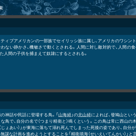
索
イティブアメリカンの一部族でセイリッシ族に属し、アメリカのワシント
合わない静かさ、機敏さで動くとされる。人間に対し敵対的で、人間の食
また人間の子供を捕まえて奴隷にするとされる。
国の神話や民話に登場する鳥。「
山海経
」の
北山経
によれば、發鳩山という
うな鳥で、自分の名で（つまり精衛と）鳴くという。この鳥は常に西山の
（じょあい）」が東海に落ちて溺れ死んでしまった死後の姿であり、自分
無謀な計画を進めようとすることを「精衛填海（せいえいてんかい）」と