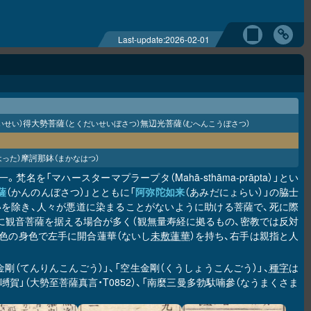
Last-update:
2026-02-01
得大勢菩薩
無辺光菩薩
いせい）
（とくだいせいぼさつ）
（むへんこうぼさつ）
摩訶那鉢
った）
（まかなはつ）
。梵名を「マハースターマプラープタ（Mahā-sthāma-prāpta）」とい
薩
（かんのんぼさつ）」とともに「
阿弥陀如来
（あみだにょらい）」の脇士
いを除き、人々が悪道に染まることがないように助ける菩薩で、死に際
に観音菩薩を据える場合が多く（観無量寿経に拠るもの、密教では反対
色の身色で左手に開合蓮華（ないし
未敷蓮華
）を持ち、右手は親指と人
金剛（てんりんこんごう）」、「空生金剛（くうしょうこんごう）」、
種字
は
賀」（大勢至菩薩真言・T0852）、「南麼三曼多勃馱喃參（なうまくさま