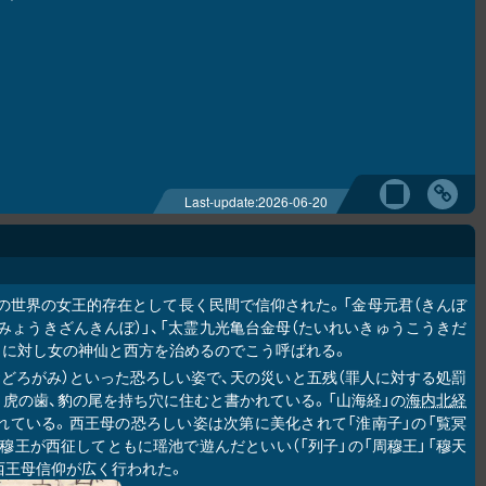
Last-update:
2026-06-20
の世界の女王的存在として長く民間で信仰された。「金母元君（きんぼ
いみょうきざんきんぼ）」、「太霊九光亀台金母（たいれいきゅうこうきだ
）」に対し女の神仙と西方を治めるのでこう呼ばれる。
おどろがみ）といった恐ろしい姿で、天の災いと五残（罪人に対する処罰
、虎の歯、豹の尾を持ち穴に住むと書かれている。「山海経」の
海内北経
かれている。西王母の恐ろしい姿は次第に美化されて「淮南子」の「覧冥
穆王が西征してともに瑶池で遊んだといい（「列子」の「周穆王」「穆天
西王母信仰が広く行われた。