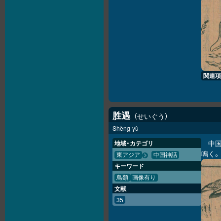
関連項
胜
遇
せいぐう
Shèng-yù
中
地域・カテゴリ
鳴く
東アジア
中国神話
キーワード
鳥類
画像有り
文献
35