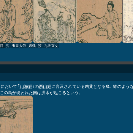
目
羿
玉皇大帝
嫦娥
狡
九天玄女
国において「
山海経
」の
西山経
に言及されている凶兆となる鳥。雉のような
。この鳥が現われた国は洪水が起こるという。