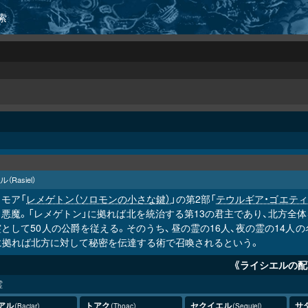
索
ル
（Rasiel）
モア「
レメゲトン（ソロモンの小さな鍵）
」の第2部「
テウルギア・ゴエテ
悪魔。「レメゲトン」に拠れば北を統治する第13の君主であり、北方全体
として50人の公爵を従える。そのうち、昼の霊の16人、夜の霊の14人
」に拠れば北方に対して秘密を伝達する術で召喚されるという。
《ライシエルの配
霊
アル
トアク
セクイエル
サ
Baciar
Thoac
Sequiel