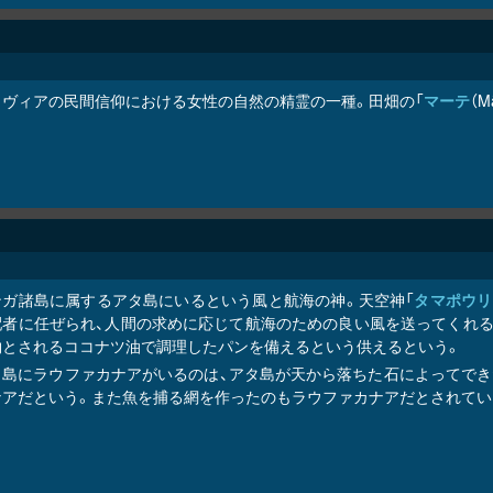
トヴィアの民間信仰における女性の自然の精霊の一種。田畑の「
マーテ
（
ンガ諸島に属するアタ島にいるという風と航海の神。天空神「
タマポウリ
配者に任ぜられ、人間の求めに応じて航海のための良い風を送ってくれる
物とされるココナツ油で調理したパンを備えるという供えるという。
タ島にラウファカナアがいるのは、アタ島が天から落ちた石によってでき
ナアだという。また魚を捕る網を作ったのもラウファカナアだとされてい