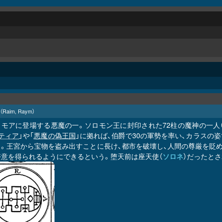
（Raim, Raym）
リモアに登場する悪魔の一。ソロモン王に封印された72柱の魔神の一人
ティア
」や「
悪魔の偽王国
」に拠れば、伯爵で30の軍勢を率い、カラス
う。王宮から宝物を盗み出すことに長け、都市を破壊し、人間の尊厳を貶め
好意を得られるようにできるという。堕天前は座天使（
ソロネ
）だったとさ