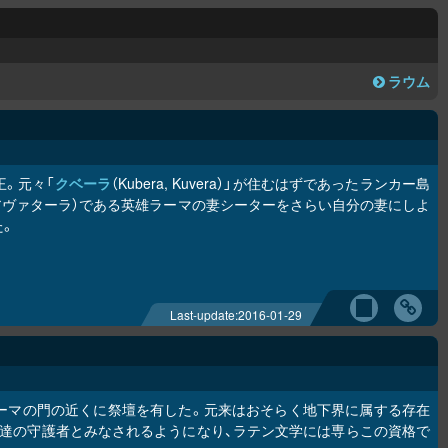
ラウム
ちの王。元々「
クベーラ
（Kubera, Kuvera）」が住むはずであったランカー島
化身（アヴァターラ）である英雄ラーマの妻シーターをさらい自分の妻にしよ
た。
Last-update:
2016-01-29
ーマの門の近くに祭壇を有した。元来はおそらく地下界に属する存在
達の守護者とみなされるようになり、ラテン文学には専らこの資格で