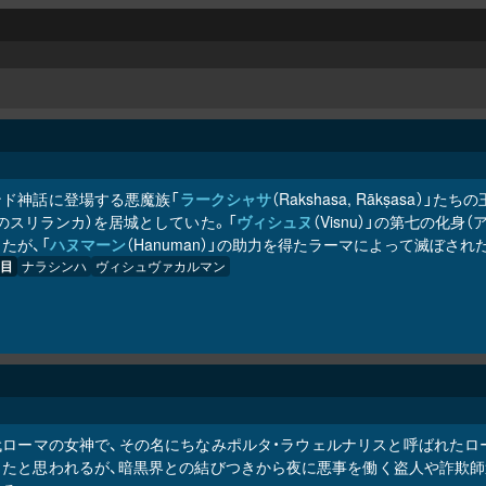
ンド神話に登場する悪魔族「
ラークシャサ
（Rakshasa, Rākṣasa）」た
のスリランカ）を居城としていた。「
ヴィシュヌ
（Visnu）」の第七の
たが、「
ハヌマーン
（Hanuman）」の助力を得たラーマによって滅ぼされ
目
ナラシンハ
ヴィシュヴァカルマン
代ローマの女神で、その名にちなみポルタ・ラウェルナリスと呼ばれたロ
ったと思われるが、暗黒界との結びつきから夜に悪事を働く盗人や詐欺師