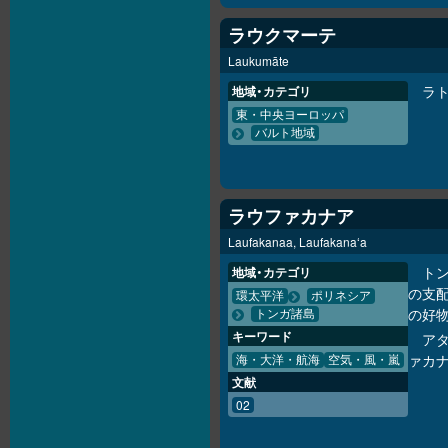
ラウクマーテ
Laukumāte
ラ
地域・カテゴリ
東・中央ヨーロッパ
バルト地域
ラウファカナア
Laufakanaa, Laufakanaʻa
ト
地域・カテゴリ
の支
環太平洋
ポリネシア
の好
トンガ諸島
キーワード
ア
ァカ
海・大洋・航海
空気・風・嵐
文献
02