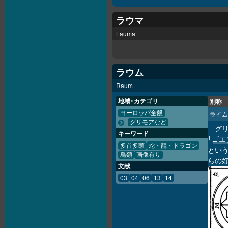
ラウマ
Lauma
ラウム
Raum
地域・カテゴリ
別称
ヨーロッパ全般
ライム
グリモアなど
グ
キーワード
「
ゴエ
多首多頭
蛇・龍・ドラゴン
とい
鳥類
画像有り
らの
文献
03
04
06
13
14