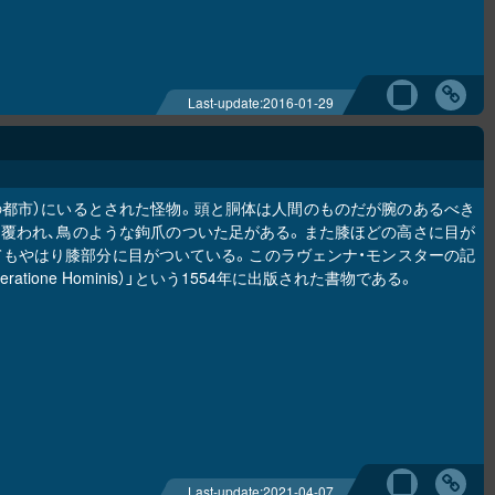
Last-update:
2016-01-29
の都市）にいるとされた怪物。頭と胴体は人間のものだが腕のあるべき
覆われ、鳥のような鉤爪のついた足がある。また膝ほどの高さに目が
もやはり膝部分に目がついている。このラヴェンナ・モンスターの記
ratione Hominis）」という1554年に出版された書物である。
Last-update:
2021-04-07