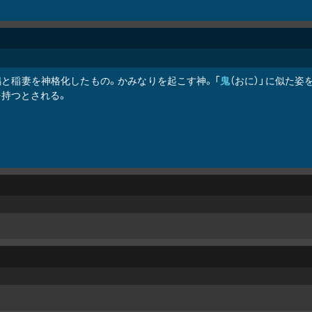
鳴と稲妻を神格化したもの。かみなりを起こす神。「
鬼
（おに）」に似た姿
を持つとされる。