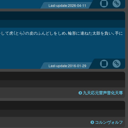
Last-update:
2026-04-11
をして虎（とら）の皮のふんどしをしめ、輪形に連ねた太鼓を負い、手に
Last-update:
2016-01-29
九天応元雷声普化天尊
コルンヴォルフ