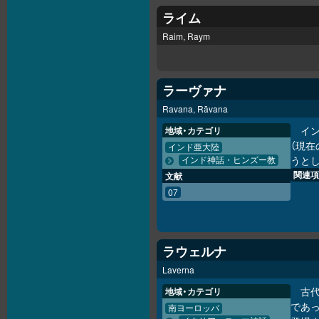
ライム
Raim, Raym
ラーヴァナ
Ravana, Rāvana
イ
地域・カテゴリ
（現在
インド亜大陸
うとし
インド神話・ヒンズー教
関連項
文献
07
ラウェルナ
Laverna
古
地域・カテゴリ
であ
南ヨーロッパ