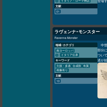
登場
イタリア・ローマ神話
文献
01
ラヴェンナ・モンスター
Ravenna Monster
中
地域・カテゴリ
部分
南ヨーロッパ
つい
イタリア伝承
述が始
キーワード
欠損・多過
合成獣
有翼
画像有り
文献
10