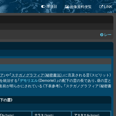
画像資料便覧
LINK
凖項目
レー
ィア
」や「
ステガノグラフィア（秘密書法）
」に言及される霊（スピリット）
を統治する「
デモリエル
（Demoriel）」の配下の霊の長であり、昼の霊と
の名前が明らかにされている（下表参考）。「ステガノグラフィア（秘密書
下の霊》
ダル
テラス
アスタエル
Sadar
Terath
Astael