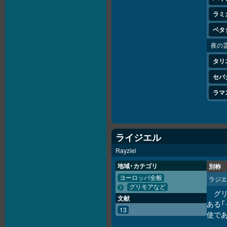
ラミ
ベタ
夜の
タリ
セバ
ラマ
ライジエル
Rayziel
地域・カテゴリ
別称
ヨーロッパ全般
ラジエ
グリモアなど
グ
文献
ある「
13
使であ