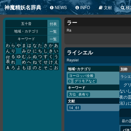
神魔精妖名辞典
NEWS
INFO
文献
検
ラー
付表
五十音
Ra
一覧
地域・カテゴリ
一覧
キーワード
わ
ら
や
ま
は
な
た
さ
か
あ
ん
り
み
ひ
に
ち
し
き
い
ライシエル
る
ゆ
む
ふ
ぬ
つ
す
く
う
付
Raysiel
表
れ
め
へ
ね
て
せ
け
え
A
ろ
よ
も
ほ
の
と
そ
こ
お
地域・カテゴリ
別称
ヨーロッパ全般
ラシエ
グリモアなど
グリ
キーワード
ないし
方位
表有り
夜の霊
文献
法）
14
61
昼の
バキ