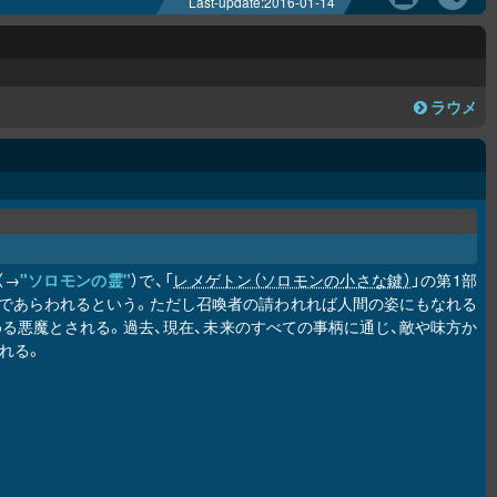
Last-update:
2016-01-14
ラウメ
（→
"ソロモンの霊"
）で、「
レメゲトン（ソロモンの小さな鍵）
」の第1部
の姿であらわれるという。ただし召喚者の請われれば人間の姿にもなれる
る悪魔とされる。過去、現在、未来のすべての事柄に通じ、敵や味方か
れる。