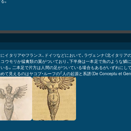
する。
世にイタリアやフランス、ドイツなどにおいて、ラヴェンナ（北イタリア
にコウモリか猛禽類の翼がついており、下半身は一本足で魚のような鱗に
ている。二本足で片方は人間の足がついている場合もあるがいずれにして
めて見えるのはヤコブ・ルーフの「人の起源と系譜（De Conceptu et Gene