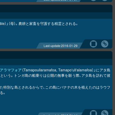
Māte）」（母）。農耕と家畜を守護する精霊とされる。
Last-update:
2016-01-29
アラマフォア
（Tamapouliaramafoa, Tamapo'uli'alamafoa）」にアタ島
という。トンガ島の船乗りは公開の無事を願う際、アタ島を訪れて彼
た特別な島とされるからで、この島にバナナの木を植えたのはラウフ
る。