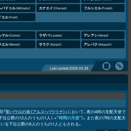
ルバドゥル
カナエイ
フルシエル
Albhadur
Chanaei
Fursiel
イエル
Vuiel
ルマル
ラザバ
アレアシ
Culmar
Lazaba
Aleasi
ラエル
サラク
アレパク
Morael
Sarach
Arepach
Last-update:
2026-03-29
部「
聖パウロの術（アルス・パウリナ）
」において、夜の4時の支配天使で
る下位公爵の12人のうちの1人（→
"時間の天使"
）。また夜の7時の支配天
されている下位公爵の6人のうちの1人ともされる。