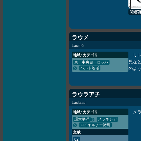
関連項
ラウメ
Laumé
リト
地域・カテゴリ
児な
東・中央ヨーロッパ
のよ
バルト地域
ラウラアチ
Laulaati
メ
地域・カテゴリ
環太平洋
メラネシア
ロイヤルチー諸島
文献
02