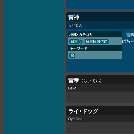
雷神
らいじん
雷
地域・カテゴリ
ばち
日本
日本民俗信仰
キーワード
雷
雷帝
らいてい
Léi-dì
ライ・ドッグ
Rye Dog