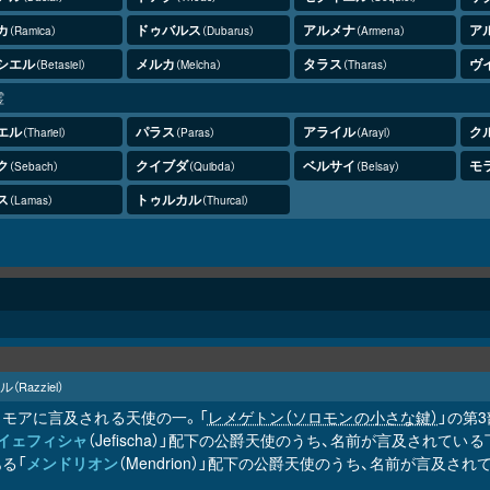
カ
ドゥバルス
アルメナ
ア
Ramica
Dubarus
Armena
シエル
メルカ
タラス
ヴ
Betasiel
Melcha
Tharas
霊
エル
パラス
アライル
ク
Thariel
Paras
Arayl
ク
クイブダ
ベルサイ
モ
Sebach
Quibda
Belsay
ス
トゥルカル
Lamas
Thurcal
ル
（Razziel）
リモアに言及される天使の一。「
レメゲトン（ソロモンの小さな鍵）
」の第3
イェフィシャ
（Jefischa）」配下の公爵天使のうち、名前が言及されてい
る「
メンドリオン
（Mendrion）」配下の公爵天使のうち、名前が言及