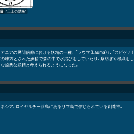
目
"天上の階級"
アニアの民間信仰における妖精の一種。「ラウマ（Lauma）」、「スピゲナ（Sp
どの味方とされた妖精で森の中で水浴びをしていたり、糸紡ぎや機織をし
うな凶悪な妖精と考えられるようになった。
ラネシア、ロイヤルチー諸島にあるリフ島で信じられている創造神。