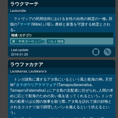
ラウクマーテ
Laukumāte
ラトヴィアの民間信仰における女性の自然の精霊の一種。田
畑の「
マーテ
（Māte）」（母）。農耕と家畜を守護する精霊とされ
る。
地域・カテゴリ
東・中央ヨーロッパ
バルト地域
Last-update:
2016-01-29
ラウファカナア
Laufakanaa, Laufakanaʻa
トンガ諸島に属するアタ島にいるという風と航海の神。天空
神「
タマポウリアラマフォア
（Tamapouliaramafoa,
Tamapo'uli'alamafoa）」にアタ島の支配者に任ぜられ、人間の求
めに応じて航海のための良い風を送ってくれるという。トンガ
島の船乗りは公開の無事を願う際、アタ島を訪れて彼の好物と
されるココナツ油で調理したパンを備えるという供えるとい
う。