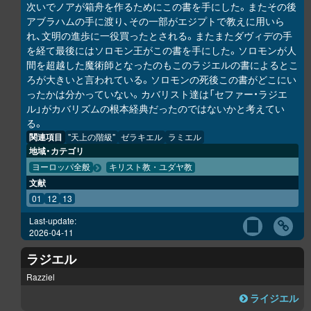
次いでノアが箱舟を作るためにこの書を手にした。またその後
アブラハムの手に渡り、その一部がエジプトで教えに用いら
れ、文明の進歩に一役買ったとされる。またまたダヴィデの手
を経て最後にはソロモン王がこの書を手にした。ソロモンが人
間を超越した魔術師となったのもこのラジエルの書によるとこ
ろが大きいと言われている。ソロモンの死後この書がどこにい
ったかは分かっていない。カバリスト達は「セファー・ラジエ
ル」がカバリズムの根本経典だったのではないかと考えてい
る。
関連項目
"天上の階級"
ゼラキエル
ラミエル
地域・カテゴリ
ヨーロッパ全般
キリスト教・ユダヤ教
文献
01
12
13
Last-update:
2026-04-11
ラジエル
Razziel
ライジエル