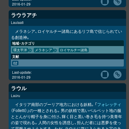
2016-01-29
ラウラアチ
Laulaati
メラネシア、ロイヤルチー諸島にあるリフ島で信じられてい
る創造神。
地域・カテゴリ
環太平洋
メラネシア
ロイヤルチー諸島
文献
02
Last-update:
2016-01-29
ラウル
Laúru
イタリア南部のプーリア地方における妖精。「
フォレッティ
（Folletti）」の一種とされる。男の妖精で黒いベルベット地の服
ととんがり帽子を身に付け、輝く目と黒い巻き毛を持つ美青年
の姿で現れる。人間の女性を誘惑し、拒んだ者には悪夢を使っ
て屈服させようとする。ただ、ラウルに気に入られると宝のあ