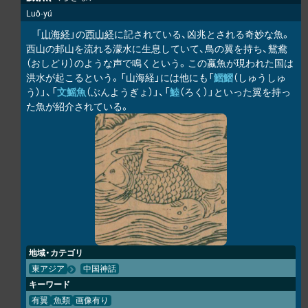
Luǒ-yú
「
山海経
」の
西山経
に記されている、凶兆とされる奇妙な魚。
西山の邽山を流れる濛水に生息していて、鳥の翼を持ち、鴛鴦
（おしどり）のような声で鳴くという。この蠃魚が現われた国は
洪水が起こるという。「山海経」には他にも「
鰼鰼
（しゅうしゅ
う）」、「
文鰩魚
（ぶんようぎょ）」、「
鯥
（ろく）」といった翼を持っ
た魚が紹介されている。
地域・カテゴリ
東アジア
中国神話
キーワード
有翼
魚類
画像有り