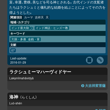
富、幸運、豊穣、美などを司る神とされる。古代インドの支配者
たちはラクシュミと儀礼的な結婚を結ぶことによってその力を
得ようとした。
関連項目
カーマ
吉祥天
天
地域・カテゴリ
インド亜大陸
インド神話・ヒンズー教
キーワード
欠損・多過
金銭・富
文献
07
Last-update:
2016-01-29
ラクシュミーマハーヴィドヤー
Lakṣmīmahāvidyā
大吉祥変菩薩
洛神
らくしん
Luò-shén