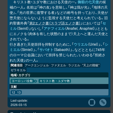
キリスト教・ユダヤ教における天使の一。
御前の七天使
の候
補の一人。名前は「神の友」を意味し、「神は我が光」、「地球の天
使」、「光の世界に復讐する者」などの称号を持っており、天使が
堕天使にならないように監視する天使だと考えられている。旧
約聖書外典「
第2エノク書（スラブ語エノク書）
」においては「
セ
ミル
（Semil）」ないし「
アナフィエル
（Anafiel, Anaphiel）」ととも
にエノクを（肉体を有した状態のままで）天上へと運んだ天使と
されている。
行き過ぎた天使崇拝を抑制するために、「
ウリエル
（Uriel）」、「
シ
ミエル
（Simiel）」、「
サバオト
（Sabaoth）」、などとともに745年
のローマ公会議において崇拝を禁じられた、いわゆる「拒絶さ
れた天使」の一人。
関連項目
アークエンジェル
ファヌエル
ラジエル
"天上の階級"
ゼラキエル
地域・カテゴリ
ヨーロッパ全般
キリスト教・ユダヤ教
文献
12
13
Last-update:
2026-03-15