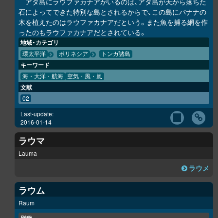
アタ島にラウファカナアがいるのは、アタ島が天から落ちた
石によってできた特別な島とされるからで、この島にバナナの
木を植えたのはラウファカナアだという。また魚を捕る網を作
ったのもラウファカナアだとされている。
地域・カテゴリ
環太平洋
ポリネシア
トンガ諸島
キーワード
海・大洋・航海
空気・風・嵐
文献
02
Last-update:
2016-01-14
ラウマ
Lauma
ラウメ
ラウム
Raum