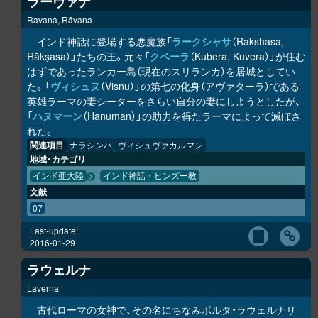
ラーヴァナ
Ravana, Rāvana
インド神話に登場する悪魔族「
ラークシャサ
（Rakshasa,
Rākṣasa）」たちの王。元々「
クベーラ
（Kubera, Kuvera）」が住む
はずであったランカー島（現在のスリランカ）を居城としてい
た。「
ヴィシュヌ
（Visnu）」の第七の化身（アヴァターラ）である
英雄ラーマの妻シーターをさらい自分の妻にしようとしたが、
「
ハヌマーン
（Hanuman）」の助力を得たラーマによって滅ぼさ
れた。
関連項目
ナラシンハ
ヴィシュヴァカルマン
地域・カテゴリ
インド亜大陸
インド神話・ヒンズー教
文献
07
Last-update:
2016-01-29
ラウェルナ
Laverna
古代ローマの女神で、その名にちなみポルタ・ラウェルナリ