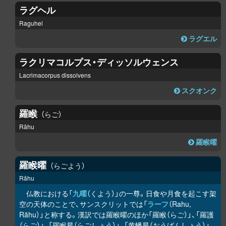
ラグヘル
Raguhel
ラグエル
ラクリマコルプス・ディッソルウェンス
Lacrimacorpus dissolvens
スクオンク
羅睺
らご
Rāhu
羅睺曜
羅睺曜
らごよう
Rāhu
仏教における「
九曜
（くよう）」の一尊。日食や月食を起こす架
空の天体のことで、サンスクリットでは「
ラーフ
（Rahu,
Rāhu）」と称する。漢訳では羅睺曜のほか「羅睺（らご）」、「羅護
（らご）」、「羅睺星（らごしょう）」、「黄幡星（おうばんしょう）」、