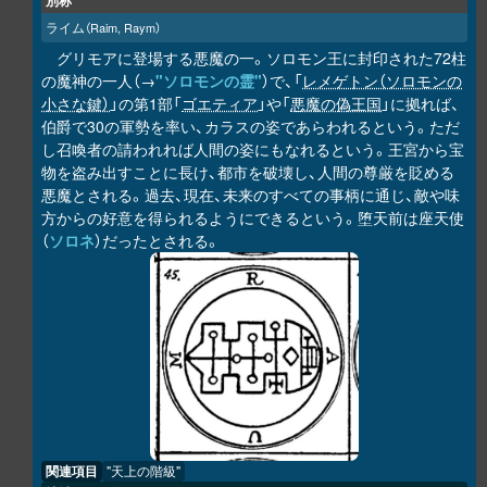
別称
ライム
（Raim, Raym）
グリモアに登場する悪魔の一。ソロモン王に封印された72柱
の魔神の一人（→
"ソロモンの霊"
）で、「
レメゲトン（ソロモンの
小さな鍵）
」の第1部「
ゴエティア
」や「
悪魔の偽王国
」に拠れば、
伯爵で30の軍勢を率い、カラスの姿であらわれるという。ただ
し召喚者の請われれば人間の姿にもなれるという。王宮から宝
物を盗み出すことに長け、都市を破壊し、人間の尊厳を貶める
悪魔とされる。過去、現在、未来のすべての事柄に通じ、敵や味
方からの好意を得られるようにできるという。堕天前は座天使
（
ソロネ
）だったとされる。
関連項目
"天上の階級"