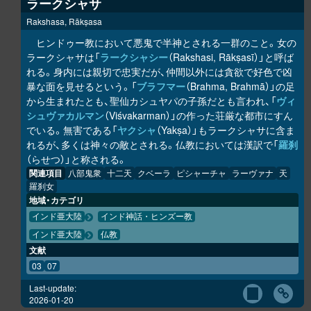
ラークシャサ
Rakshasa, Rākṣasa
ヒンドゥー教において悪鬼で半神とされる一群のこと。女の
ラークシャサは「
ラークシャシー
（Rakshasi, Rākṣasī）」と呼ば
れる。身内には親切で忠実だが、仲間以外には貪欲で好色で凶
暴な面を見せるという。「
ブラフマー
（Brahma, Brahmā）」の足
から生まれたとも、聖仙カシュヤパの子孫だとも言われ、「
ヴィ
シュヴァカルマン
（Viśvakarman）」の作った荘厳な都市にすん
でいる。無害である「
ヤクシャ
（Yakṣa）」もラークシャサに含ま
れるが、多くは神々の敵とされる。仏教においては漢訳で「
羅刹
（らせつ）」と称される。
関連項目
八部鬼衆
十二天
クベーラ
ピシャーチャ
ラーヴァナ
天
羅刹女
地域・カテゴリ
インド亜大陸
インド神話・ヒンズー教
インド亜大陸
仏教
文献
03
07
Last-update:
2026-01-20