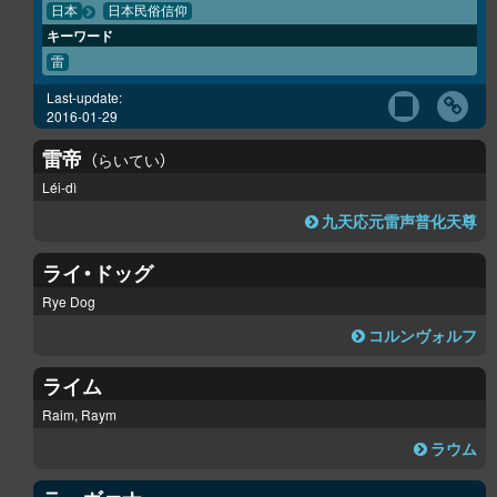
日本
日本民俗信仰
キーワード
雷
Last-update:
2016-01-29
雷帝
らいてい
Léi-dì
九天応元雷声普化天尊
ライ・ドッグ
Rye Dog
コルンヴォルフ
ライム
Raim, Raym
ラウム