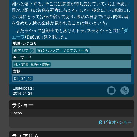
淵へと落下する。そこには悪霊が待ち受けていて、およそ思い
浮かぶ限りの苦痛を死者に与える。しかし極楽にしろ地獄にし
ろ、魂にとっては仮の宿りであり、復活の日までには、肉体、魂
を含めた人間の全体が裁かれることは無いという。
またラシュヌは戦士でもありミトラ、スラオシャと共に「
ダ
エーワ
（Daēva）」達と戦った。
地域・カテゴリ
西アジア
古代ペルシア・ゾロアスター教
キーワード
死・冥界
戦争・闘争
文献
01
07
40
Last-update:
2016-01-29
ラショー
Laxoo
ピタオ・ショー
ラスアリム