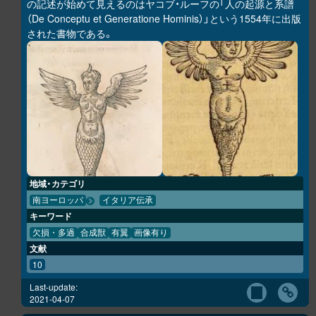
の記述が始めて見えるのはヤコブ・ルーフの「人の起源と系譜
（De Conceptu et Generatione Hominis）」という1554年に出版
された書物である。
地域・カテゴリ
南ヨーロッパ
イタリア伝承
キーワード
欠損・多過
合成獣
有翼
画像有り
文献
10
Last-update:
2021-04-07