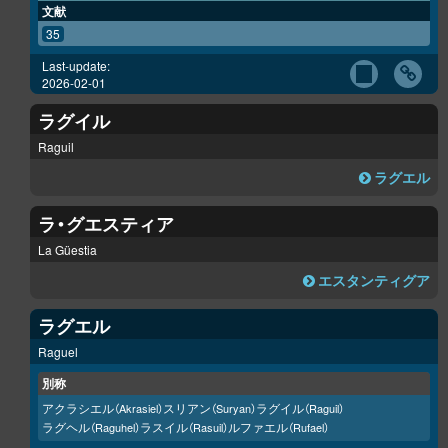
文献
35
Last-update:
2026-02-01
ラグイル
Raguil
ラグエル
ラ・グエスティア
La Güestia
エスタンティグア
ラグエル
Raguel
別称
アクラシエル
スリアン
ラグイル
（Akrasiel）
（Suryan）
（Raguil）
ラグヘル
ラスイル
ルファエル
（Raguhel）
（Rasuil）
（Rufael）