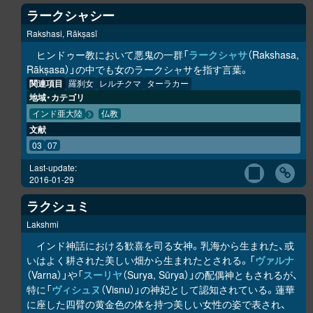
ラークシャシー
Rakshasi, Rākṣasī
ヒンドゥー教において悪鬼の一群「
ラークシャサ
（Rakshasa,
Rākṣasa）」の中でも女のラークシャサを指す言葉。
関連項目
羅刹女
レルチクマ
ターラカー
地域・カテゴリ
インド亜大陸
仏教
文献
03
07
Last-update:
2016-01-29
ラクシュミ
Lakshmi
インド神話における歓喜を司る女神。乳海から生まれた、或
いはよく耕された美しい畑から生まれたとされる。「
ヴァルナ
（Varna）」や「
スーリヤ
（Surya, Sūrya）」の配偶神ともされるが、
特に「
ヴィシュヌ
（Visnu）」の神妃として認知されている。蓮華
に座した四臂の黄金色の体を持つ美しい女性の姿で表され、