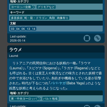
地域・カテゴリ
ヨーロッパ全般
グリモアなど
キーワード
多首多頭
蛇・龍・ドラゴン
鳥類
画像有り
文献
03
04
06
13
14
Last-update:
2026-05-14
ラウメ
Laumé
リトアニアの民間信仰における妖精の一種。「ラウマ
（Lauma）」、「スピゲナ（Spigena）」、「ラガナ（Ragana）」などと
も呼ばれる。古くは貧乏人や孤児などの味方とされた妖精で森
の中で水浴びをしていたり、糸紡ぎや機織をしている姿が目撃
された。時代が下るにつれ「
ババ・ヤガ
（Baba Yaga）」のような
凶悪な妖精と考えられるようになった。
地域・カテゴリ
東・中央ヨーロッパ
バルト地域
Last-update: