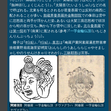
「蝕神頭（しょくじんとう）」、「太陽首（たいようしゅ）」などの名
で呼ばれる。北東を司るとされるが星曼荼羅では反対の南西に
配されることが多い。
胎蔵界曼荼羅
外金剛部院
での像容は雲中
に忿怒面と両手が浮かんだ姿、あるいは火髪三面忿怒相で頭頂
から蛇の首が立ち、胸から下が雲中に没した姿。
北斗曼荼羅
で
は
第一院
右下（南東）に配される（参考：「
一字金輪仏頂
（いちじき
んりんぶっちょう）」）。
種子は「
रा（rā）
」、「
र（ra）
」、
真言
は「唵羅戸曩阿素羅邏惹野塞摩
捨都曩野扇底迦里娑嚩賀（おんらしのうあしららじゃやそまし
ゃしやのうせんけきゃりそわか）」、
三昧耶形
は宮形。
関連項目
阿修羅
一字金輪仏頂
ナヴァグラハ
阿修羅
一字金輪仏頂
ナヴァグラハ