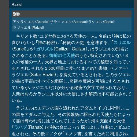
Raziel
別称
アクラシエル
サラクァエル
ラシエル
（Akrasiel）
（Saraqael）
（Rasiel）
ラツィエル
（Ratziel）
キリスト教・ユダヤ教における天使の一人。名前は「神は私の
喜び」ないし「神の秘密」、「秘儀の天使」を意味する。「
スリエル
（Suriel）」や「
ガリズル
（Gallizul, Galizur）」はラジエルの別名と
されることがある。
御前の七天使
のうち、特定されていない３
人の候補の一人。天界と地上におけるすべての秘密を知ってい
るとされ、それを１500項目に渡ってまとめた書物「セファー・
ラジエル（Sefar Raziel）」を携えているとされる。このラジエル
の書は宇宙のすべてを網羅し、奇跡や魔術を可能にするとされ
ているが、ラジエルだけが分かる秘密の文字で綴られており、
人間はおろかラジエル以外の天使にさえ解読は不可能とされて
いる。
ラジエルはエデンの園を追われたアダムとイブに同情し、こ
の書をアダムに与えた。その後嫉妬に駆られた天使たちによっ
て書は奪われ海に捨てられてしまったが、海を支配する天使
「
ラハブ
（Rahab）」が神の命によって探し出し、無事にアダムに
返された。その後エノクが「エノク書」を書くために利用され、