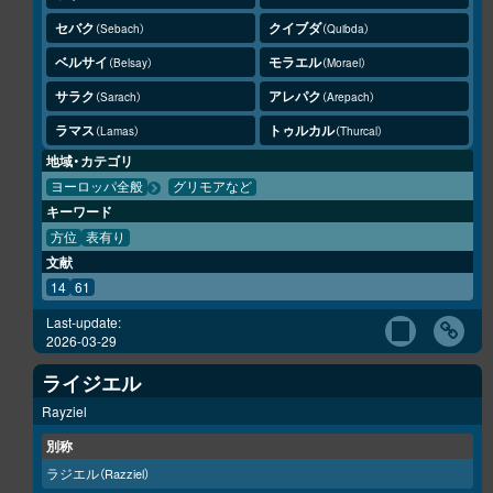
セバク
クイブダ
Sebach
Quibda
ベルサイ
モラエル
Belsay
Morael
サラク
アレパク
Sarach
Arepach
ラマス
トゥルカル
Lamas
Thurcal
地域・カテゴリ
ヨーロッパ全般
グリモアなど
キーワード
方位
表有り
文献
14
61
Last-update:
2026-03-29
ライジエル
Rayziel
別称
ラジエル
（Razziel）