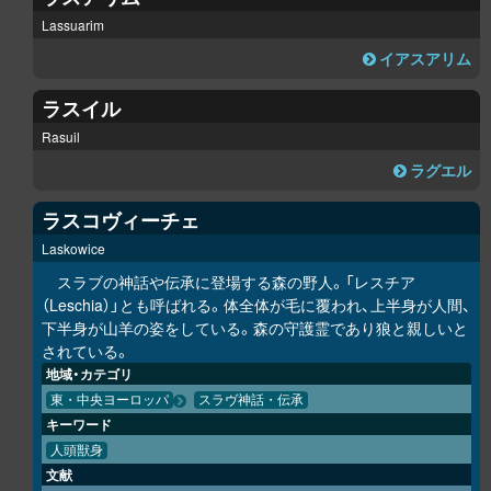
Lassuarim
イアスアリム
ラスイル
Rasuil
ラグエル
ラスコヴィーチェ
Laskowice
スラブの神話や伝承に登場する森の野人。「レスチア
（Leschia）」とも呼ばれる。体全体が毛に覆われ、上半身が人間、
下半身が山羊の姿をしている。森の守護霊であり狼と親しいと
されている。
地域・カテゴリ
東・中央ヨーロッパ
スラヴ神話・伝承
キーワード
人頭獣身
文献