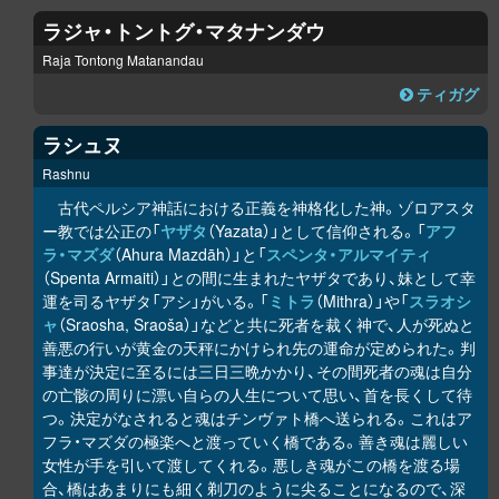
ラジャ・トントグ・マタナンダウ
Raja Tontong Matanandau
ティガグ
ラシュヌ
Rashnu
古代ペルシア神話における正義を神格化した神。ゾロアスタ
ー教では公正の「
ヤザタ
（Yazata）」として信仰される。「
アフ
ラ・マズダ
（Ahura Mazdāh）」と「
スペンタ・アルマイティ
（Spenta Armaiti）」との間に生まれたヤザタであり、妹として幸
運を司るヤザタ「アシ」がいる。「
ミトラ
（Mithra）」や「
スラオシ
ャ
（Sraosha, Sraoša）」などと共に死者を裁く神で、人が死ぬと
善悪の行いが黄金の天秤にかけられ先の運命が定められた。判
事達が決定に至るには三日三晩かかり、その間死者の魂は自分
の亡骸の周りに漂い自らの人生について思い、首を長くして待
つ。決定がなされると魂はチンヴァト橋へ送られる。これはア
フラ・マズダの極楽へと渡っていく橋である。善き魂は麗しい
女性が手を引いて渡してくれる。悪しき魂がこの橋を渡る場
合、橋はあまりにも細く剃刀のように尖ることになるので、深