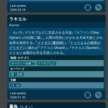
Last-update:
2026-03-19
ラキエル
Rachiel
カバラ、グリモアなどに言及される天使。「
オファン
（Ofan,
Ophan）」の位階に属し、人間の性別にかかわる天体天使とされ
金星を統括する。「
メイガス（魔術師）
」、「
トゥリエルの秘密の
グリモア
」に拠れば「
アナエル
（Anael）」、「
サキエル
（Sachiel）」
とともに金曜日を司る天使とされる。
地域・カテゴリ
ヨーロッパ全般
グリモアなど
キーワード
星・惑星
文献
13
60
Last-update:
2026-01-30
蠃魚
らぎょ