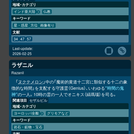
地域・カテゴリ
インド亜大陸
仏教
キーワード
星・惑星
方位
画像有り
文献
34
47
57
Last-update:
2026-02-25
ラザニル
Razanil
「
ヌクテメロン
」中の「魔術的黄道十二宮に類似する十二の象
徴的な時間」を支配する守護霊（Genius）、いわゆる
"時間の鬼
神"
の一人。10時の霊の一人でオニキス（縞瑪瑙）を司る。
関連項目
セザルビル
地域・カテゴリ
ヨーロッパ全般
グリモアなど
キーワード
岩石・鉱物・宝石
文献