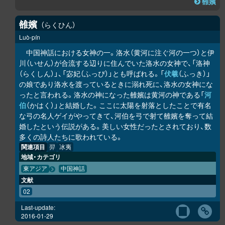
雒嬪
雒嬪
らくひん
Luò-pín
中国神話における女神の一。洛水（黄河に注ぐ河の一つ）と伊
川（いせん）が合流する辺りに住んでいた洛水の女神で、「洛神
（らくしん）」、「宓妃（ふっぴ）」とも呼ばれる。「
伏羲
（ふっき）」
の娘であり洛水を渡っているときに溺れ死に、洛水の女神にな
ったと言われる。洛水の神になった雒嬪は黄河の神である「
河
伯
（かはく）」と結婚した。ここに太陽を射落としたことで有名
な弓の名人ゲイがやってきて、河伯を弓で射て雒嬪を奪って結
婚したという伝説がある。美しい女性だったとされており、数
多くの詩人たちに歌われている。
関連項目
羿
冰夷
地域・カテゴリ
東アジア
中国神話
文献
02
Last-update:
2016-01-29