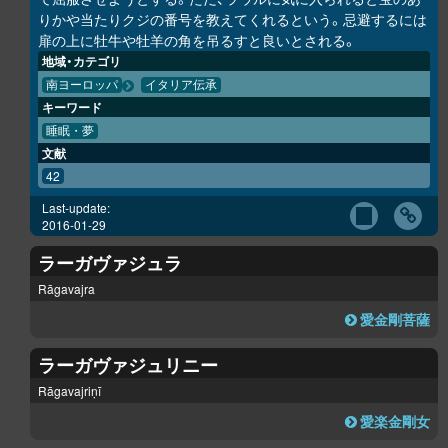
りかや当たりクジの番号を教えてくれるという。忌避するには
扉の上に牡牛や牡羊の角を吊るすと良いとされる。
地域・カテゴリ
南ヨーロッパ
イタリア伝承
キーワード
睡眠・夢
文献
42
Last-update:
2016-01-29
ラーガヴァジュラ
Rāgavajra
愛金剛菩薩
ラーガヴァジュリニー
Rāgavajriṇī
愛楽金剛女