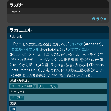
ラガナ
Ragana
ラウメ
ラカニエル
Rakhaniel
「
ソロモンの大いなる鍵
」において、「
アレハナ
（Arehanah）」、
「
ロエルハイファル
（Roelhaiphar）」、「
ノアフィエル
（Noaphiel）」とともに土星の第5のペンタクルにヘブライ文字
で記される天使。このペンタクルは旧約聖書「
申命記
」の一節
（10:17）から採った4単語「畏るべき、強き、力ある神（Terribilis
Fortis Potens Deus）」が刻まれており、彼ら土星の霊（スピリッ
ト）を制御し術者を保護し宝を守るために利用される。
地域・カテゴリ
ヨーロッパ全般
グリモアなど
キーワード
星・惑星
文献
13