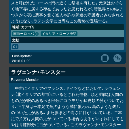
スと呼ばれたローマの門の近くに祭壇を有した。元来はおそら
く地下界に属する存在であったと思われるが、暗黒界との結び
つきから夜に悪事を働く盗人や詐欺師達の守護者とみなされる
ようになり、ラテン文学には専らこの資格で登場する。
地域・カテゴリ
南ヨーロッパ
イタリア・ローマ神話
文献
01
Last-update:
2016-01-29
ラヴェンナ・モンスター
Ravenna Monster
中世にイタリアやフランス、ドイツなどにおいて、ラヴェン
ナ（北イタリアの都市）にいるとされた怪物。頭と胴体は人間の
ものだが腕のあるべき部分にコウモリか猛禽類の翼がついてお
り、下半身は一本足で魚のような鱗に覆われ、鳥のような鉤爪
のついた足がある。また膝ほどの高さに目がついている。二本
足で片方は人間の足がついている場合もあるがいずれにしても
やはり膝部分に目がついている。このラヴェンナ・モンスター