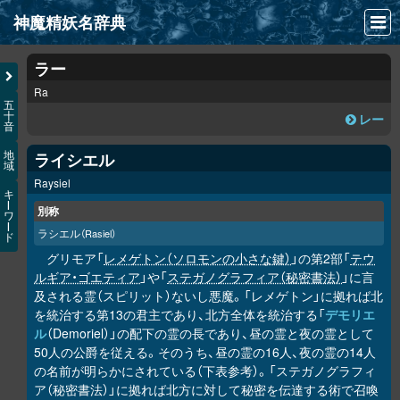
神魔精妖名辞典
NEWS
ラー
Ra
INFO
五
十
レー
音
文献
ライシエル
地
域
検索
Raysiel
キ
凖項目
ー
別称
ワ
ー
ラシエル
（Rasiel）
ド
画像資料便覧
グリモア「
レメゲトン（ソロモンの小さな鍵）
」の第2部「
テウ
LINK
ルギア・ゴエティア
」や「
ステガノグラフィア（秘密書法）
」に言
及される霊（スピリット）ないし悪魔。「レメゲトン」に拠れば北
を統治する第13の君主であり、北方全体を統治する「
デモリエ
ル
（Demoriel）」の配下の霊の長であり、昼の霊と夜の霊として
50人の公爵を従える。そのうち、昼の霊の16人、夜の霊の14人
の名前が明らかにされている（下表参考）。「ステガノグラフィ
ア（秘密書法）」に拠れば北方に対して秘密を伝達する術で召喚