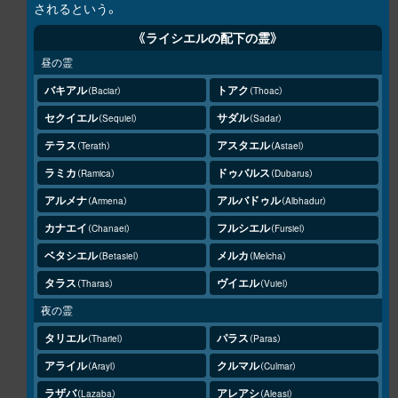
されるという。
《ライシエルの配下の霊》
昼の霊
バキアル
トアク
Baciar
Thoac
セクイエル
サダル
Sequiel
Sadar
テラス
アスタエル
Terath
Astael
ラミカ
ドゥバルス
Ramica
Dubarus
アルメナ
アルバドゥル
Armena
Albhadur
カナエイ
フルシエル
Chanaei
Fursiel
ベタシエル
メルカ
Betasiel
Melcha
タラス
ヴイエル
Tharas
Vuiel
夜の霊
タリエル
パラス
Thariel
Paras
アライル
クルマル
Arayl
Culmar
ラザバ
アレアシ
Lazaba
Aleasi