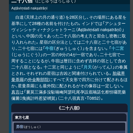
二十八宿
にじゅうはっしゅく
Aṣṭāviṃśati nakṣatrāṇi
白道（天球上の月の通り道）を28区分し、その場所にある星を
基準にして28種の名前を付けたもの。インドでは「アシュター
ヴィンシャティ・ナクシャトラーニ（Aṣṭāviṃśati nakṣatrāṇi）」
といい、中国の元々あった二十八宿の考え方と習合し密教に取
り入れられた。星宿の区分法としては二十八宿と二十七宿があ
り、二十七宿には「
牛宿
（ぎゅうしゅく）」を含まない。「
十二宮
（じゅうにぐう）」の一宮の9分の4が一宿であり、二十七宿で一
周することになるが、牛宿は暦日に含めず吉祥の宿として含め
二十八宿となる。十二宮と同じように「
月天
（がってん）」の眷属
とされ、それぞれの星宿は吉凶と関連付けられている。
胎蔵界
曼荼羅
の
外金剛部院
にすべて天女形で四方に分けて配されるほ
か、星曼荼羅にも最外院に配されるがその像容は一定しない。
真言
は「曩莫三滿多沒馱喃唵阿瑟吒尾孕設底喃諾乞察怛囉毘藥
儞曩
曳摘計吽惹娑嚩賀」（二十八宿真言・T0852）。
𩕳
《二十八宿》
東方七星
昴宿
ぼうしゅく