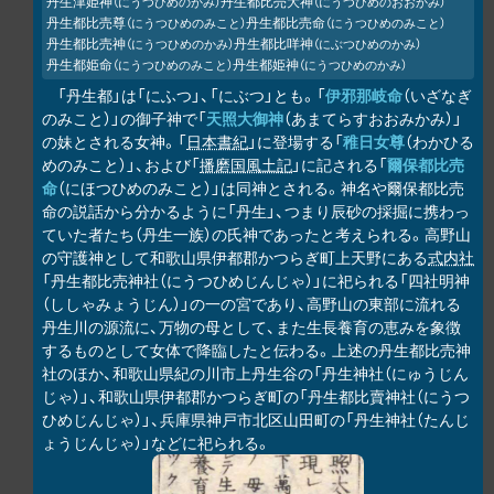
丹生津姫神
丹生都比売大神
（にうつひめのかみ）
（にうつひめのおおかみ）
丹生都比売尊
丹生都比売命
（にうつひめのみこと）
（にうつひめのみこと）
丹生都比売神
丹生都比咩神
（にうつひめのかみ）
（にぶつひめのかみ）
丹生都姫命
丹生都姫神
（にうつひめのみこと）
（にうつひめのかみ）
「丹生都」は「にふつ」、「にぶつ」とも。「
伊邪那岐命
（いざなぎ
のみこと）」の御子神で「
天照大御神
（あまてらすおおみかみ）」
の妹とされる女神。「
日本書紀
」に登場する「
稚日女尊
（わかひる
めのみこと）」、および「
播磨国風土記
」に記される「
爾保都比売
命
（にほつひめのみこと）」は同神とされる。神名や爾保都比売
命の説話から分かるように「丹生」、つまり辰砂の採掘に携わっ
ていた者たち（丹生一族）の氏神であったと考えられる。高野山
の守護神として和歌山県伊都郡かつらぎ町上天野にある
式内社
「丹生都比売神社（にうつひめじんじゃ）」に祀られる「四社明神
（ししゃみょうじん）」の一の宮であり、高野山の東部に流れる
丹生川の源流に、万物の母として、また生長養育の恵みを象徴
するものとして女体で降臨したと伝わる。上述の丹生都比売神
社のほか、和歌山県紀の川市上丹生谷の「丹生神社（にゅうじん
じゃ）」、和歌山県伊都郡かつらぎ町の「丹生都比賣神社（にうつ
ひめじんじゃ）」、兵庫県神戸市北区山田町の「丹生神社（たんじ
ょうじんじゃ）」などに祀られる。