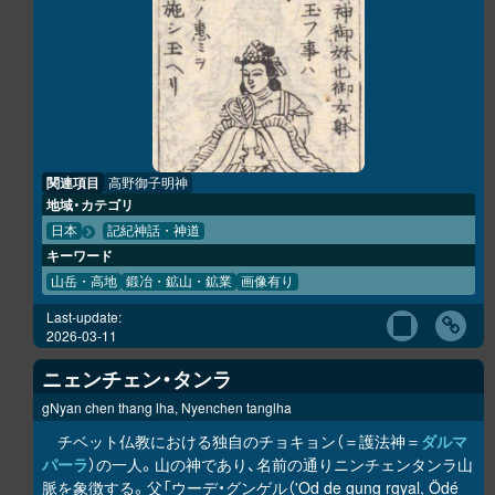
関連項目
高野御子明神
地域・カテゴリ
日本
記紀神話・神道
キーワード
山岳・高地
鍛冶・鉱山・鉱業
画像有り
Last-update:
2026-03-11
ニェンチェン・タンラ
gNyan chen thang lha, Nyenchen tanglha
チベット仏教における独自のチョキョン（＝護法神＝
ダルマ
パーラ
）の一人。山の神であり、名前の通りニンチェンタンラ山
脈を象徴する。父「ウーデ・グンゲル（'Od de gung rgyal, Ödé