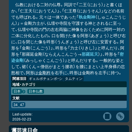
仏教における二対の仏尊。同訓で「二王（におう）」と書くほ
か、「仁王天（におうてん）」、「仁王尊（におうそん）」などの名前
でも呼ばれる。元々は一体であった「
執金剛神
（しゅこんごうじ
ん）」＝金剛力士が、仏壇や寺院を守護する神とされるに至っ
て、仏壇や寺院の門の左右両脇に神像をおくために阿吽一対の
二体に分化したもの。口を開けた像を阿形（あぎょう）と呼び右
に、口を閉じた像を吽形（うんぎょう）と呼び左に安置する。阿
形を「金剛（こんごう）」、吽形を「力士（りきし）」と呼んだり、阿
形を「那羅延金剛（ならえんこんごう→
那羅延天
）」、吽形を「
密
迹金剛
（みっしゃくこんごう）」と呼んだりする。一般的な姿と
して、裙（くん＝僧侶がまとう腰衣）を腰にまとい上半身裸の忿
怒相で、阿形は
金剛杵
を右手に、吽形は金剛杵を左手に持つ。
関連項目
ギェルポチェンポ・シ
タムティン
地域・カテゴリ
日本
日本仏教
文献
34
47
Last-update:
2026-02-23
邇芸速日命