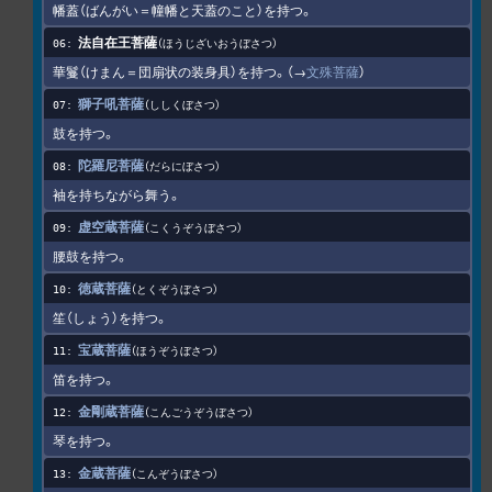
幡蓋（ばんがい＝幢幡と天蓋のこと）を持つ。
法自在王菩薩
ほうじざいおうぼさつ
華鬘（けまん＝団扇状の装身具）を持つ。（→
文殊菩薩
）
獅子吼菩薩
ししくぼさつ
鼓を持つ。
陀羅尼菩薩
だらにぼさつ
袖を持ちながら舞う。
虚空蔵菩薩
こくうぞうぼさつ
腰鼓を持つ。
徳蔵菩薩
とくぞうぼさつ
笙（しょう）を持つ。
宝蔵菩薩
ほうぞうぼさつ
笛を持つ。
金剛蔵菩薩
こんごうぞうぼさつ
琴を持つ。
金蔵菩薩
こんぞうぼさつ