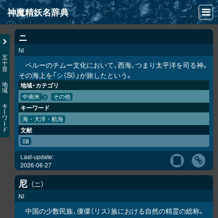
神魔精妖名辞典
NEWS
ニ
Ni
INFO
五
十
ペルーのチムー文化において、西海、つまり太平洋を司る神。
音
文献
その海上を「
シ
（Si）」が旅したという。
地域・カテゴリ
地
域
検索
中南米
その他
キ
キーワード
凖項目
ー
ワ
海・大洋・航海
ー
文献
ド
画像資料便覧
08
LINK
Last-update:
2026-06-27
尼
ニ
Nì
中国の少数民族、傈僳（リス）族における自然の精霊の総称。