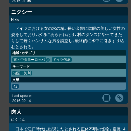
2016-01-05
ニクシー
Nixie
ドイツにおける女の水の精。長い金髪に碧眼の美しい女性の
姿をしており、水辺にあらわれたり、村のダンスにやってきた
りして若くハンサムな男を誘惑し、最終的に水中に引きずり込
むとされる。
地域・カテゴリ
東・中央ヨーロッパ
ドイツ伝承
キーワード
湖沼・河川
文献
42
Last-update:
2016-02-14
肉人
にくじん
日本で江戸時代に出現したとされる正体不明の怪物。慶長14