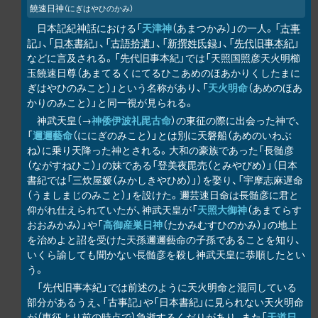
饒速日神
（にぎはやひのかみ）
日本記紀神話における「
天津神
（あまつかみ）」の一人。「
古事
記
」、「
日本書紀
」、「
古語拾遺
」、「
新撰姓氏録
」、「
先代旧事本紀
」
などに言及される。「先代旧事本紀」では「天照国照彦天火明櫛
玉饒速日尊（あまてるくにてるひこあめのほあかりくしたまに
ぎはやひのみこと）」という名称があり、「
天火明命
（あめのほあ
かりのみこと）」と同一視が見られる。
神武天皇（→
神倭伊波礼毘古命
）の東征の際に出会った神で、
「
邇邇藝命
（ににぎのみこと）」とは別に天磐船（あめのいわぶ
ね）に乗り天降った神とされる。大和の豪族であった「長髄彦
（ながすねひこ）」の妹である「登美夜毘売（とみやびめ）」（日本
書紀では「三炊屋媛（みかしきやひめ）」）を娶り、「宇摩志麻遅命
（うましまじのみこと）」を設けた。邇芸速日命は長髄彦に君と
仰がれ仕えられていたが、神武天皇が「
天照大御神
（あまてらす
おおみかみ）」や「
高御産巣日神
（たかみむすひのかみ）」の地上
を治めよと詔を受けた天孫邇邇藝命の子孫であることを知り、
いくら諭しても聞かない長髄彦を殺し神武天皇に恭順したとい
う。
「先代旧事本紀」では前述のように天火明命と混同している
部分があるうえ、「古事記」や「日本書紀」に見られない天火明命
が（東征より前の時点で）急逝するくだりがあり、また「
天道日