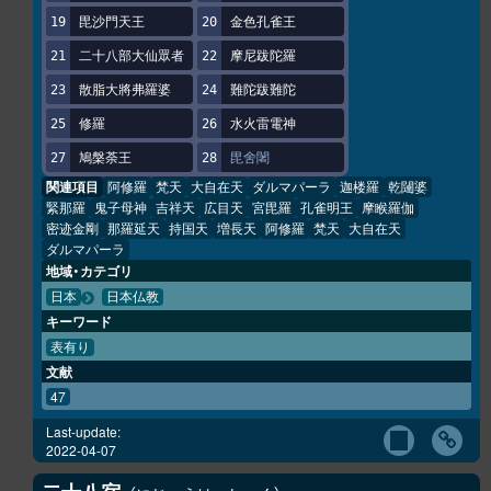
毘沙門天王
金色孔雀王
二十八部大仙眾者
摩尼跋陀羅
散脂大將弗羅婆
難陀跋難陀
修羅
水火雷電神
鳩槃荼王
毘舍闍
関連項目
阿修羅
梵天
大自在天
ダルマパーラ
迦楼羅
乾闥婆
緊那羅
鬼子母神
吉祥天
広目天
宮毘羅
孔雀明王
摩睺羅伽
密迹金剛
那羅延天
持国天
増長天
阿修羅
梵天
大自在天
ダルマパーラ
地域・カテゴリ
日本
日本仏教
キーワード
表有り
文献
47
Last-update:
2022-04-07