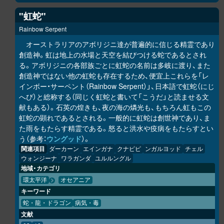
"虹蛇"
Rainbow Serpent
オーストラリアのアボリジニ達が普遍的に信じる精霊であり
創造神。虹は地上の水場と天空を結びつける蛇であるとされ
る。アボリジニの各部族ごとに虹蛇の名前は多岐に渡り、また
創造神ではない他の虹蛇も存在するため、便宜上これらを「レ
インボー・サーペント（Rainbow Serpent）」、日本語で虹蛇（にじ
へび）と総称する（同じく虹蛇と書いて「こうだ」と読ませる文
献もある）。石英の煌きも、夜の海の燐光も、もちろん虹もこの
虹蛇の顕れであるとされる。一般的に虹蛇は創世神であり、ま
た雨をもたらす精霊である。怒ると洪水や疫病をもたらすとい
う（参考：
ウングッド
）。
関連項目
ダーカーン
エインガナ
クナピピ
ンガルヨッド
チェル
ウォンジーナ
ワラガンダ
ユルルングル
地域・カテゴリ
環太平洋
オセアニア
キーワード
蛇・龍・ドラゴン
病気・毒
文献