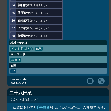
神仙使者
しんせんししゃ
香王使者
こうおうししゃ
自在使者
じざいししゃ
大力使者
たいりきししゃ
持齋使者
じさいししゃ
地域・カテゴリ
インド亜大陸
仏教
キーワード
表有り
文献
57
Last-update:
2022-04-07
二十八部衆
にじゅうはちぶしゅう
仏教において「
千手観音
（せんじゅかんのん）」の眷属であり、