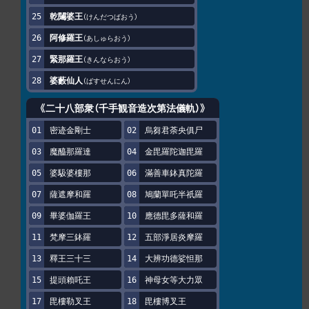
乾闥婆王
けんだつばおう
阿修羅王
あしゅらおう
緊那羅王
きんならおう
婆藪仙人
ばすせんにん
《二十八部衆（千手観音造次第法儀軌）》
密迹金剛士
烏芻君荼央俱尸
魔醯那羅達
金毘羅陀迦毘羅
婆馺婆樓那
滿善車鉢真陀羅
薩遮摩和羅
鳩蘭單吒半祇羅
畢婆伽羅王
應德毘多薩和羅
梵摩三鉢羅
五部淨居炎摩羅
釋王三十三
大辨功德娑怛那
提頭賴吒王
神母女等大力眾
毘樓勒叉王
毘樓博叉王