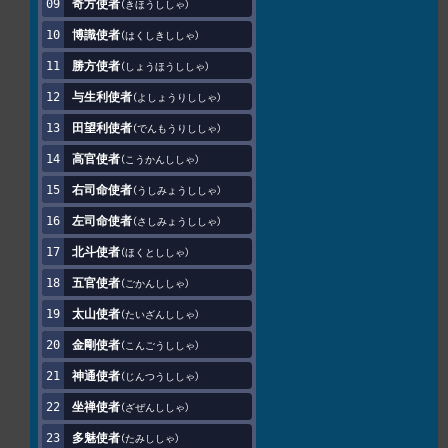
奇方使者
きほうししゃ
博識使者
はくしきししゃ
勝方使者
しょうほうししゃ
与生利使者
よしょうりししゃ
田望利使者
でんもうりししゃ
高官使者
こうかんししゃ
右司命使者
うしみょうししゃ
左司命使者
さしみょうししゃ
北斗使者
ほくとししゃ
五官使者
ごかんししゃ
太山使者
たいざんししゃ
金剛使者
こんごうししゃ
神通使者
じんつうししゃ
坐禅使者
ざぜんししゃ
多魅使者
たみししゃ