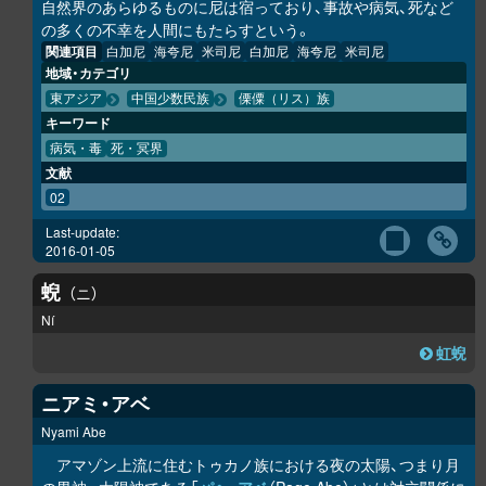
自然界のあらゆるものに尼は宿っており、事故や病気、死など
の多くの不幸を人間にもたらすという。
関連項目
白加尼
海夸尼
米司尼
白加尼
海夸尼
米司尼
地域・カテゴリ
東アジア
中国少数民族
傈僳（リス）族
キーワード
病気・毒
死・冥界
文献
02
Last-update:
2016-01-05
蜺
ニ
Ní
虹蜺
ニアミ・アベ
Nyami Abe
アマゾン上流に住むトゥカノ族における夜の太陽、つまり月