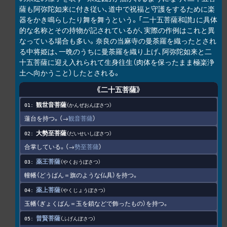
薩も阿弥陀如来に付き従い、道中で祝福と守護をするために楽
器をかき鳴らしたり舞を舞うという。「二十五菩薩和讃」に具体
的な名称とその持物が記されているが、実際の作例はこれと異
なっている場合も多い。奈良の当麻寺の曼荼羅を織ったとされ
る中将姫は、一晩のうちに曼荼羅を織り上げ、阿弥陀如来と二
十五菩薩に迎え入れられて生身往生（肉体を保ったまま極楽浄
土へ向かうこと）したとされる。
《二十五菩薩》
観世音菩薩
かんぜおんぼさつ
蓮台を持つ。（→
観音菩薩
）
大勢至菩薩
だいせいしぼさつ
合掌している。（→
勢至菩薩
）
薬王菩薩
やくおうぼさつ
幢幡（どうばん＝旗のような仏具）を持つ。
薬上菩薩
やくじょうぼさつ
玉幡（ぎょくばん＝玉を鎖などで飾ったもの）を持つ。
普賢菩薩
ふげんぼさつ