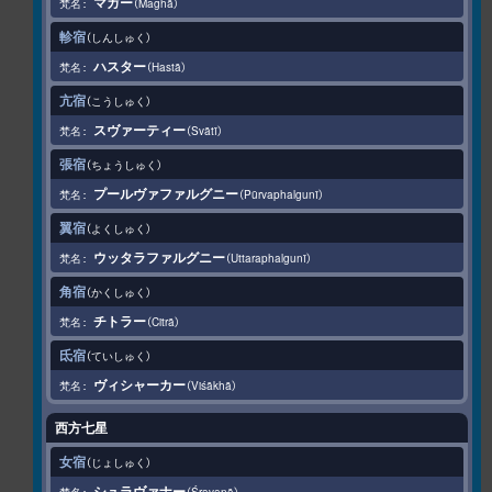
マガー
Maghā
軫宿
しんしゅく
ハスター
Hastā
亢宿
こうしゅく
スヴァーティー
Svātī
張宿
ちょうしゅく
プールヴァファルグニー
Pūrvaphalgunī
翼宿
よくしゅく
ウッタラファルグニー
Uttaraphalgunī
角宿
かくしゅく
チトラー
Citrā
氐宿
ていしゅく
ヴィシャーカー
Viśākhā
西方七星
女宿
じょしゅく
シュラヴァナー
Śravaṇā