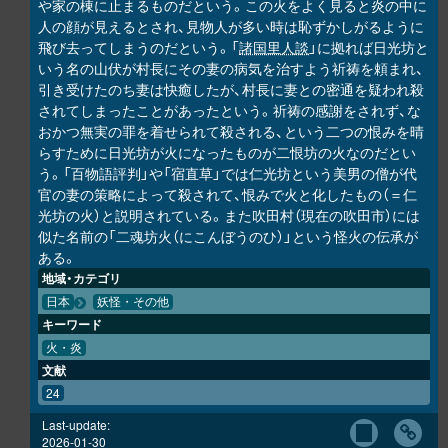
や家の棟に止まるものだという。この火をよく見ると炎の中に
人の顔が見えるとされ、見物人が多い時は恥ずかしがるように
飛び去ってしまうのだという。「
諸国里人談
」に拠れば日光坊と
いう名の山伏が村長にその妻の病気を治すよう祈祷を頼まれ、
引き受けたのち妻は快癒したが、村長に妻との密通を疑われ殺
されてしまったことがあったという。祈祷の感謝をされず、な
おかつ無実の罪を着せられて殺される、という二つの恨みを晴
らすために日光坊が火になったものが二恨坊の火なのだとい
う。「百物語評判」や「宿直草」では仁光坊という美男の僧が代
官の妻の策略によって殺されて、恨みで火と化したもの（＝仁
光坊の火）と説明されている。また吹田村（現在の吹田市）には
似た名前の「二魂坊火（にこんぼうのひ）」という怪火の伝承が
ある。
地域・カテゴリ
日本
妖怪・その他
キーワード
火・炎
文献
24
Last-update:
2026-01-30