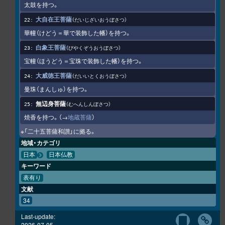
太鼓を持つ。
大自在王菩薩
だいじざいおうぼさつ
華幢（けどう＝華で装飾した幡）を持つ。
白象王菩薩
びやくぞうおうぼさつ
宝幢（ほうどう＝宝珠で装飾した幡）を持つ。
大威徳王菩薩
だいいとくおうぼさつ
曼珠（まんしゅ）を持つ。
無辺身菩薩
むへんしんぼさつ
焼香を持つ。（→
地蔵菩薩
）
※「二十五菩薩和讃」に拠る。
地域・カテゴリ
日本
日本仏教
キーワード
表有り
文献
34
Last-update:
2026-07-05