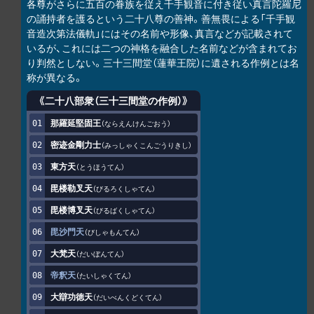
各尊がさらに五百の眷族を従え千手観音に付き従い真言陀羅尼
の誦持者を護るという二十八尊の善神。善無畏による「千手観
音造次第法儀軌」にはその名前や形像、真言などが記載されて
いるが、これには二つの神格を融合した名前などが含まれてお
り判然としない。三十三間堂（蓮華王院）に遺される作例とは名
称が異なる。
《二十八部衆（三十三間堂の作例）》
那羅延堅固王
ならえんけんごおう
密迹金剛力士
みっしゃくこんごうりきし
東方天
とうほうてん
毘楼勒叉天
びるろくしゃてん
毘楼博叉天
びるばくしゃてん
毘沙門天
びしゃもんてん
大梵天
だいぼんてん
帝釈天
たいしゃくてん
大辯功徳天
だいべんくどくてん