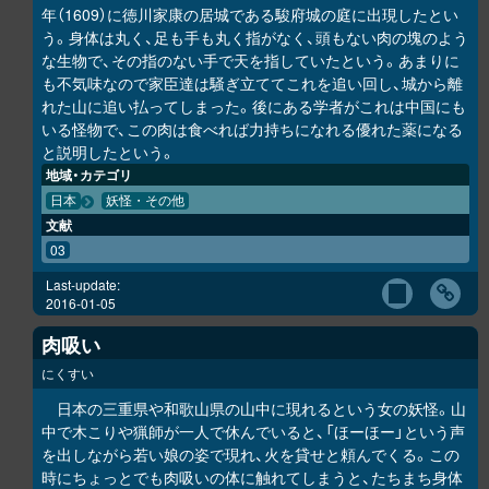
年（1609）に徳川家康の居城である駿府城の庭に出現したとい
う。身体は丸く、足も手も丸く指がなく、頭もない肉の塊のよう
な生物で、その指のない手で天を指していたという。あまりに
も不気味なので家臣達は騒ぎ立ててこれを追い回し、城から離
れた山に追い払ってしまった。後にある学者がこれは中国にも
いる怪物で、この肉は食べれば力持ちになれる優れた薬になる
と説明したという。
地域・カテゴリ
日本
妖怪・その他
文献
03
Last-update:
2016-01-05
肉吸い
にくすい
日本の三重県や和歌山県の山中に現れるという女の妖怪。山
中で木こりや猟師が一人で休んでいると、「ほーほー」という声
を出しながら若い娘の姿で現れ、火を貸せと頼んでくる。この
時にちょっとでも肉吸いの体に触れてしまうと、たちまち身体