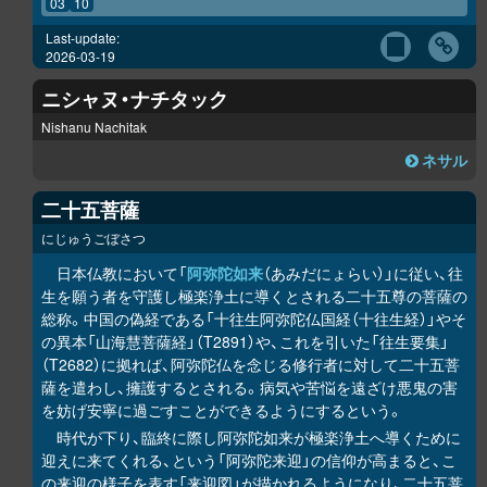
03
10
Last-update:
2026-03-19
ニシャヌ・ナチタック
Nishanu Nachitak
ネサル
二十五菩薩
にじゅうごぼさつ
日本仏教において「
阿弥陀如来
（あみだにょらい）」に従い、往
生を願う者を守護し極楽浄土に導くとされる二十五尊の菩薩の
総称。中国の偽経である「十往生阿弥陀仏国経（十往生経）」やそ
の異本「山海慧菩薩経」（T2891）や、これを引いた「往生要集」
（T2682）に拠れば、阿弥陀仏を念じる修行者に対して二十五菩
薩を遣わし、擁護するとされる。病気や苦悩を遠ざけ悪鬼の害
を妨げ安寧に過ごすことができるようにするという。
時代が下り、臨終に際し阿弥陀如来が極楽浄土へ導くために
迎えに来てくれる、という「阿弥陀来迎」の信仰が高まると、こ
の来迎の様子を表す「来迎図」が描かれるようになり、二十五菩