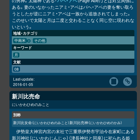
の男神。太陽神である「
パヘ・アベ
（Page Abe）」とは対立関係に
ある。妻のいなかったニアミ・アベはパヘ・アベの妻を奪い取ろ
うとしたが逆にニアミ・アベは一族から追放されてしまった。
このせいで太陽と月は二度と交わることなく同じ空に現われな
いという。
地域・カテゴリ
中南米
その他
キーワード
月
文献
08
Last-update:
2016-01-05
新川比売命
にいかわひめのみこと
別称
新川比女命
新川比売神
（にいかわひめのみこと）
（にいかわひめのかみ）
伊勢皇大神宮内宮の末社で三重県伊勢市宇治今在家町にある
新川神社（にいかわじんじゃ）（津長神社と同座）に祀られる姫