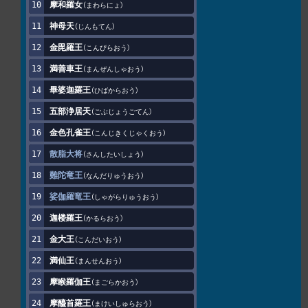
摩和羅女
まわらにょ
神母天
じんもてん
金毘羅王
こんぴらおう
満善車王
まんぜんしゃおう
畢婆迦羅王
ひばからおう
五部浄居天
ごぶじょうごてん
金色孔雀王
こんじきくじゃくおう
散脂大将
さんしたいしょう
難陀竜王
なんだりゅうおう
娑伽羅竜王
しゃがらりゅうおう
迦楼羅王
かるらおう
金大王
こんだいおう
満仙王
まんせんおう
摩睺羅伽王
まごらかおう
摩醯首羅王
まけいしゅらおう