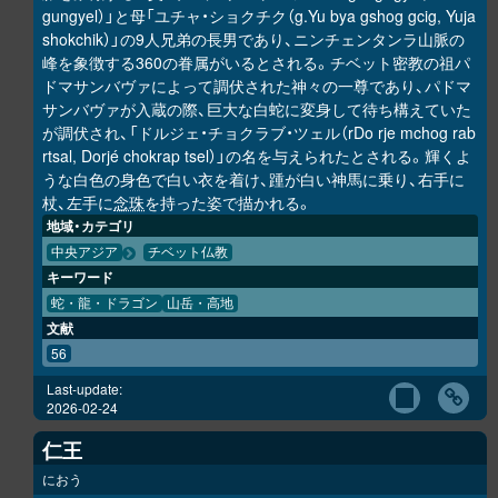
gungyel）」と母「ユチャ・ショクチク（g.Yu bya gshog gcig, Yuja
shokchik）」の9人兄弟の長男であり、ニンチェンタンラ山脈の
峰を象徴する360の眷属がいるとされる。チベット密教の祖パ
ドマサンバヴァによって調伏された神々の一尊であり、パドマ
サンバヴァが入蔵の際、巨大な白蛇に変身して待ち構えていた
が調伏され、「ドルジェ・チョクラブ・ツェル（rDo rje mchog rab
rtsal, Dorjé chokrap tsel）」の名を与えられたとされる。輝くよ
うな白色の身色で白い衣を着け、踵が白い神馬に乗り、右手に
杖、左手に
念珠
を持った姿で描かれる。
地域・カテゴリ
中央アジア
チベット仏教
キーワード
蛇・龍・ドラゴン
山岳・高地
文献
56
Last-update:
2026-02-24
仁王
におう