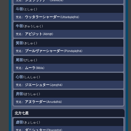
斗宿
としゅく
ウッタラーシャーダー
Uttarāṣāḍhā
牛宿
ぎゅうしゅく
アビジット
Abhijit
箕宿
きしゅく
プールヴァーシャーダー
Pūrvāṣāḍhā
尾宿
びしゅく
ムーラ
Mūla
心宿
しんしゅく
ジエーシュター
Jyeṣṭhā
房宿
ぼうしゅく
アヌラーダー
Anurādhā
北方七星
虚宿
きょしゅく
ダニシュター
Dhaniṣṭhā