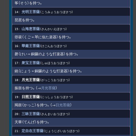
筝（そう）を持つ。
光明王菩薩
こうみょうおうぼさつ
琵琶を持つ。
山海恵菩薩
さんかいえぼさつ
箜篌（くご＝琴に似た楽器）を持つ。
華厳王菩薩
けごんおうぼさつ
磬（けい＝銅鑼のような打楽器）を持つ。
衆宝王菩薩
しゅほうおうぼさつ
鐃（にょう＝銅鑼のような打楽器）を持つ。
月光王菩薩
がっこうおうぼさつ
振鼓を持つ。（→
月光菩薩
）
日照王菩薩
にっしょうおうぼさつ
羯鼓（かっこ）を持つ。（→
日光菩薩
）
三昧王菩薩
さんまいおうぼさつ
天華（てんげ）を持つ。
定自在王菩薩
じょうじざいおうぼさつ