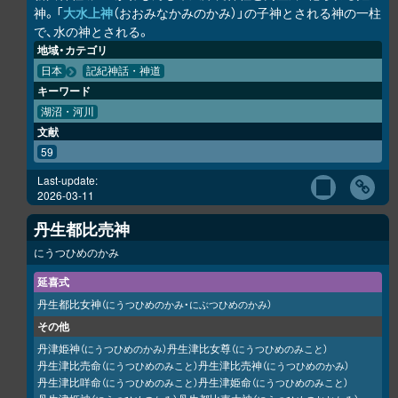
神。「
大水上神
（おおみなかみのかみ）」の子神とされる神の一柱
で、水の神とされる。
地域・カテゴリ
日本
記紀神話・神道
キーワード
湖沼・河川
文献
59
Last-update:
2026-03-11
丹生都比売神
にうつひめのかみ
延喜式
丹生都比女神
（にうつひめのかみ・にぶつひめのかみ）
その他
丹津姫神
丹生津比女尊
（にうつひめのかみ）
（にうつひめのみこと）
丹生津比売命
丹生津比売神
（にうつひめのみこと）
（にうつひめのかみ）
丹生津比咩命
丹生津姫命
（にうつひめのみこと）
（にうつひめのみこと）