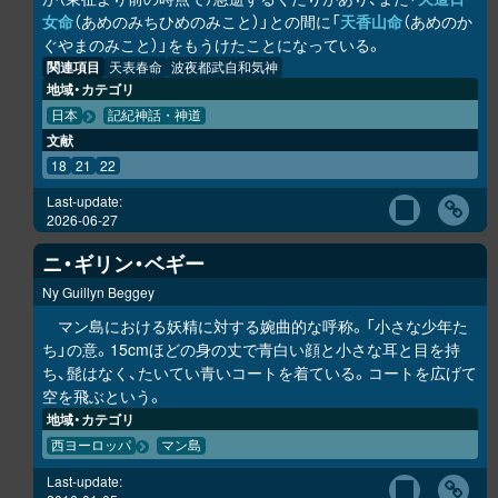
女命
（あめのみちひめのみこと）」との間に「
天香山命
（あめのか
ぐやまのみこと）」をもうけたことになっている。
関連項目
天表春命
波夜都武自和気神
地域・カテゴリ
日本
記紀神話・神道
文献
18
21
22
Last-update:
2026-06-27
ニ・ギリン・ベギー
Ny Guillyn Beggey
マン島における妖精に対する婉曲的な呼称。「小さな少年た
ち」の意。15cmほどの身の丈で青白い顔と小さな耳と目を持
ち、髭はなく、たいてい青いコートを着ている。コートを広げて
空を飛ぶという。
地域・カテゴリ
西ヨーロッパ
マン島
Last-update: