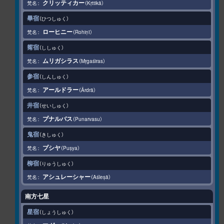
クリッティカー
Kṛttikā
畢宿
ひつしゅく
ローヒニー
Rohiṇī
觜宿
ししゅく
ムリガシラス
Mṛgaśiras
参宿
しんしゅく
アールドラー
Ārdrā
井宿
せいしゅく
プナルバス
Punarvasu
鬼宿
きしゅく
プシヤ
Puṣya
柳宿
りゅうしゅく
アシュレーシャー
Aśleṣā
南方七星
星宿
しょうしゅく