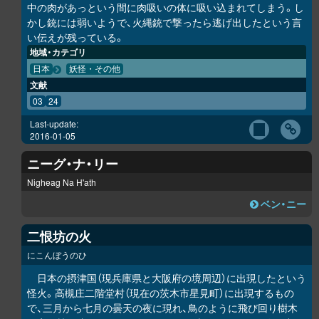
中の肉があっという間に肉吸いの体に吸い込まれてしまう。し
かし銃には弱いようで、火縄銃で撃ったら逃げ出したという言
い伝えが残っている。
地域・カテゴリ
日本
妖怪・その他
文献
03
24
Last-update:
2016-01-05
ニーグ・ナ・リー
Nigheag Na H'ath
ベン・ニー
二恨坊の火
にこんぼうのひ
日本の摂津国（現兵庫県と大阪府の境周辺）に出現したという
怪火。高槻庄二階堂村（現在の茨木市星見町）に出現するもの
で、三月から七月の曇天の夜に現れ、鳥のように飛び回り樹木