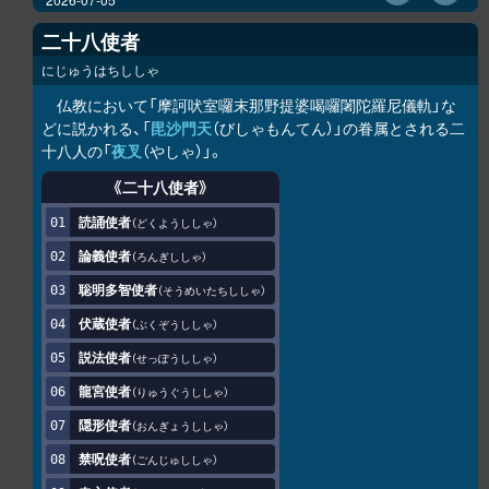
二十八使者
にじゅうはちししゃ
仏教において「摩訶吠室囉末那野提婆喝囉闍陀羅尼儀軌」な
どに説かれる、「
毘沙門天
（びしゃもんてん）」の眷属とされる二
十八人の「
夜叉
（やしゃ）」。
《二十八使者》
読誦使者
どくようししゃ
論義使者
ろんぎししゃ
聡明多智使者
そうめいたちししゃ
伏蔵使者
ぶくぞうししゃ
説法使者
せっぽうししゃ
龍宮使者
りゅうぐうししゃ
隠形使者
おんぎょうししゃ
禁呪使者
ごんじゅししゃ