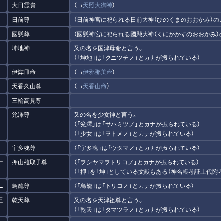
大日霊貴
（→
天照大御神
）
日前尊
（日前神宮に祀られる日前大神（ひのくまのおおかみ）の
國懸尊
（國懸神宮に祀られる國懸大神（くにかかすのおおかみ）
坤地神
又の名を国津母命と言う。
（「坤地」は「クニツチノ」とカナが振られている）
伊弉冊命
（→
伊邪那美命
）
天香久山尊
（→
天香山命
）
三輪高見尊
兊澤尊
又の名を少女神と言う。
（「兊澤」は「サハミツノ」とカナが振られている）
（「少女」は「ヲトメノ」とカナが振られている）
宇多魂尊
（「宇多魂」は「ウタマノ」とカナが振られている）
一
押山雄取子尊
（「ヲシヤマヲトリコノ」とカナが振られている）
（「押」を「坤」としている文献もある（神名帳考証土代附考
二
鳥籠尊
（「鳥籠」は「トリコノ」とカナが振られている）
三
乾天尊
又の名を天津祖尊と言う。
（「乾天」は「タマツラノ」とカナが振られている）