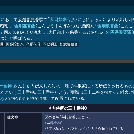
教において
金剛界曼荼羅
で「
大日如来
（だいにちにょらい）」より流出し
東南）、「
金剛鬘菩薩
（こんごうまんぼさつ）」（西南）、「
金剛歌菩薩
（こんご
と。四方の如来より流出し、大日如来を供養するとされる「
外四供養菩薩
つ）」と呼ばれる。
目
阿弥陀如来
仏眼仏母
不動明王
如意輪観音
十番神
（さんじゅうばんじん）」の一種で神祇家による所伝とされるもの
たという三十番神。三十番神というが実際は三十二神を擁する。離火、坤地
紀などに登場する神が混成して配置されている。
《内侍所の三十番神》
離火神
又の名を「午比留尊」と言う。
（→
離火神
）
（「午比留」は「ムマヒルノ」とカナが振られている）