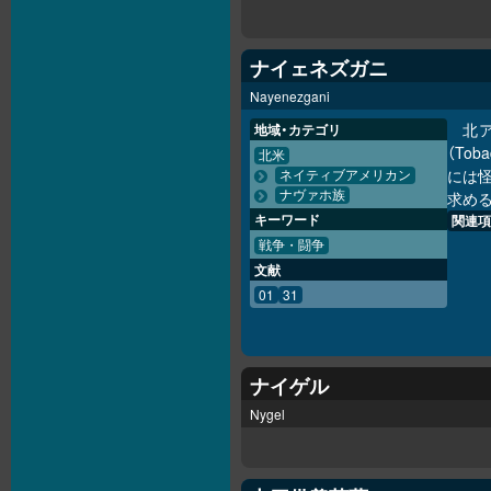
ナイェネズガニ
Nayenezgani
北
地域・カテゴリ
（Toba
北米
には
ネイティブアメリカン
ナヴァホ族
求め
キーワード
関連項
戦争・闘争
文献
01
31
ナイゲル
Nygel