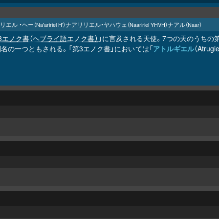
リエル ・ヘー
ナアリリエル・ヤハウェ
ナアル
（Na'aririel H'）
（Naaririel YHVH）
（Naar）
3エノク書（ヘブライ語エノク書）
」に言及される天使。7つの天のうちの
名の一つともされる。「第3エノク書」においては「
アトルギエル
（Atru