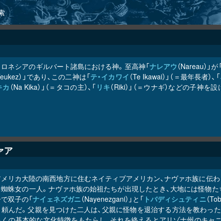
索
クロネシアのギルバート諸島における神。至高神「
ナレアウ
（Nareau
 Teukez）」であり、この二神は「
テ・イカワイ
（Te Ikawai）」（＝最年長者）、「
キカ
（Na Kika）」（＝タコの主）、「
リキ
（Riki）」（＝ウナギ）などの子
ァア
アメリカ大陸の南西地方に住むネイティブアメリカン、ナヴァホ族に伝わ
る蜘蛛女の一人。ナヴァホ族の始祖たちが出現したとき、大地には怪物たち
で双子の「
ナイェネズガニ
（Nayenezgani）」と「
トバディシュティニ
（T
と頼んだ。父親を見つけた二人は、父親に怪物を退治する方法を教わった
多くの基本的な文化特徴をもたらし、それを終えるとアリゾナ州のキャニ