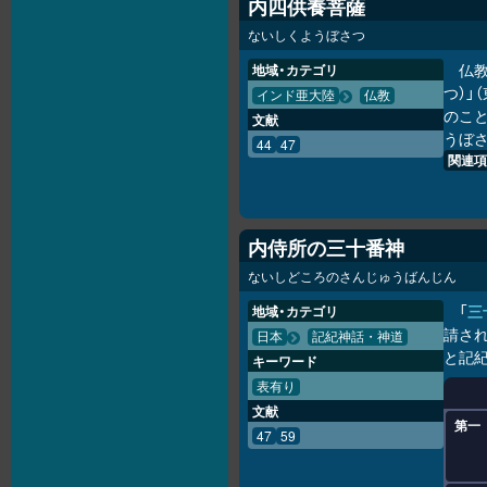
内四供養菩薩
ないしくようぼさつ
仏
地域・カテゴリ
つ）」（
インド亜大陸
仏教
のこ
文献
うぼさ
44
47
関連項
内侍所の三十番神
ないしどころのさんじゅうばんじん
「
三
地域・カテゴリ
請され
日本
記紀神話・神道
と記
キーワード
表有り
文献
第一
47
59