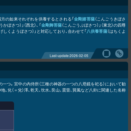
、四方の如来それぞれを供養するとされる「
金剛嬉菩薩
（こんごうきぼさ
うかぼさつ）」（西北）、「
金剛舞菩薩
（こんごうぶぼさつ）」（東北）の四尊
（げしくようぼさつ）」と対応しており、合わせて「
八供養菩薩
（はちくよ
Last-update:
2026-02-05
の一つ。宮中の内侍所（三種の神器の一つの八咫鏡を祀る）において勧
、兊（＝兌）澤、乾天、坎水、艮山、震雷、巽風など八卦に関連した名称