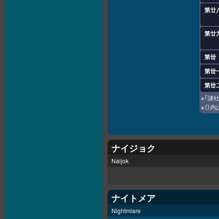
第廿
第廿
第丗
第丗
第丗
※「諸
※（）
ナイジョク
Naijok
ナイトメア
Nightmlare