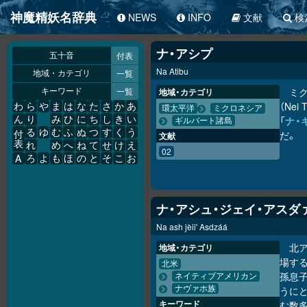
神魔精妖名辞典
NEWS
INFO
文献
検
ナ・アシプ
付表
五十音
Na Atibu
一覧
地域・カテゴリ
一覧
ミ
地域・カテゴリ
キーワード
（Nei
わ
ら
や
ま
は
な
た
さ
か
あ
環太平洋
ミクロネシア
ん
り
み
ひ
に
ち
し
き
い
「
ナ・
ギルバート諸島
る
ゆ
む
ふ
ぬ
つ
す
く
う
だ。
付
文献
表
れ
め
へ
ね
て
せ
け
え
02
A
ろ
よ
も
ほ
の
と
そ
こ
お
ナ・アシュ・ジェイ・アスダ
Na ash jèii' Asdzáá
北
地域・カテゴリ
場す
北米
孫息子
ネイティブアメリカン
ナヴァホ族
うに
キーワード
む数