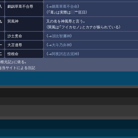
八
鸕鷁草葺不合尊
（→
鵜葺草葺不合命
）
（「葺」は実際は⿳艹叵日）
九
巽風神
又の名を神風尊と言う。
（巽風は「フイカセノ」とカナが振られている）
沙土煑命
（→
須比智邇神
）
一
大苫邊尊
（→
大斗乃弁神
）
二
惶根命
（→
阿夜訶志古泥神
）
社根元記」に依る。
内は当サイトによる注記