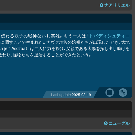
ナアリリエル
伝わる双子の戦神ないし英雄。もう一人は「
トバディシュティニ
身を水と太陽に晒すことで生まれた。ナヴァホ族の始祖たちが出現したとき、大地
ash jèii' Asdzáá）」は二人に力を授け、父親である太陽を探し出し助けを
教わり、怪物たちを退治することができたという。
Last-update:
2025-08-19
ニューグル