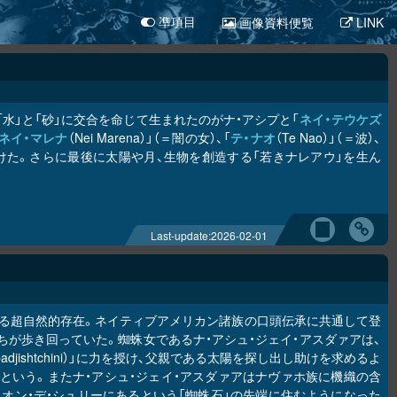
画像資料便覧
LINK
凖項目
）」が「水」と「砂」に交合を命じて生まれたのがナ・アシプと「
ネイ・テウケズ
ネイ・マレナ
（Nei Marena）」（＝闇の女）、「
テ・ナオ
（Te Nao）」（＝波）、
神を設けた。さらに最後に太陽や月、生物を創造する「若きナレアウ」を生ん
Last-update:
2026-02-01
る超自然的存在。ネイティブアメリカン諸族の口頭伝承に共通して登
が歩き回っていた。蜘蛛女であるナ・アシュ・ジェイ・アスダァアは、
obadjishtchini）」に力を授け、父親である太陽を探し出し助けを求めるよ
という。またナ・アシュ・ジェイ・アスダァアはナヴァホ族に機織の含
オン・デ・シュリーにあるという「蜘蛛石」の先端に住むようになった