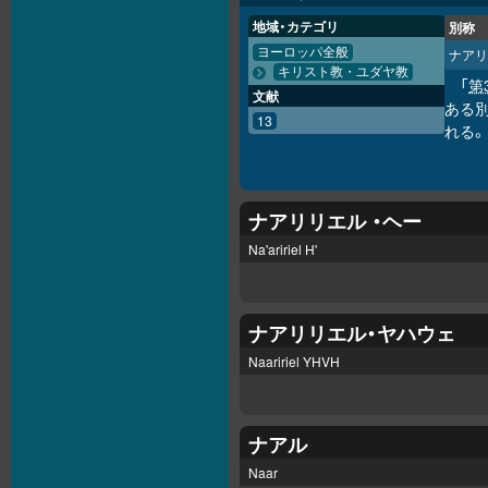
地域・カテゴリ
別称
ヨーロッパ全般
ナアリ
キリスト教・ユダヤ教
「
第
文献
ある別
13
れる。
ナアリリエル ・ヘー
Na'aririel H'
ナアリリエル・ヤハウェ
Naaririel YHVH
ナアル
Naar