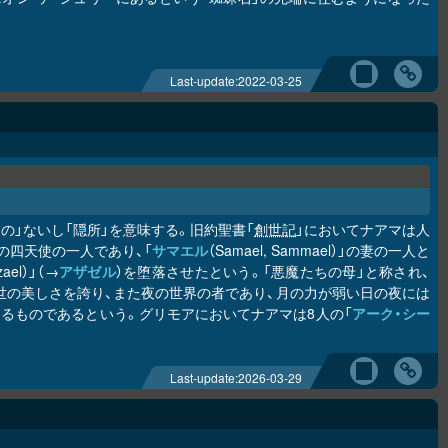
Last-update:
2022-03-25
の」ないし「隠所」を意味する。旧約聖書「
創世記
」においてナアマは人
の四天使の一人であり、「
サマエル
（Samael, Sammael）」の妻の一人と
el）」（→
アザゼル
）を堕落させたという。「悪魔たちの母」と称され、
だ。絶世の美しさを誇り、また夜の世界の者であり、月の力が弱い日の夜には
るものであるという。グリモアにおいてナアマは8人の「
アーク・シー
Last-update:
2026-03-29