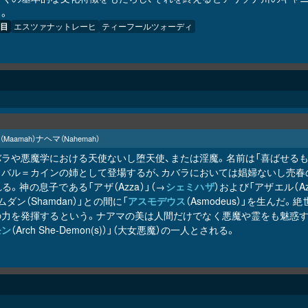
。
目
エスツァナットレーヒ
ティーフールツォーディ
ナヘマ
（Maamah）
（Nahemah）
バラや悪魔学における天使ないし堕天使、または淫魔。名前は「喜ばせるも
トバル＝カインの姉として登場するが、カバラにおいては娼婦ないし売春
る。神の息子である「アザ（Azza）」（→
シェミハザ
）および「アザエル（Aza
ムダン（Shamdan）」との間に「
アスモデウス
（Asmodeus）」を生ん
の力を発揮するという。ナアマの美は人間だけでなく悪魔や霊をも魅惑す
モン
（Arch She-Demon(s)）」（大女悪魔）の一人とされる。