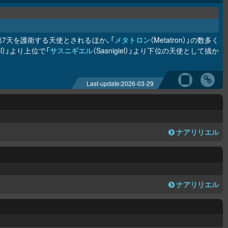
第7天を護衛する天使とされるほか、「
メタトロン
（Metatron）」の数多く
giel）」より上位で「
サスニギエル
（Sasnigiel）」より下位の天使として描か
Last-update:
2026-03-29
ナアリリエル
ナアリリエル