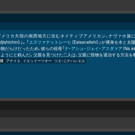
アメリカ大陸の南西地方に住むネイティブアメリカン、ナヴァホ族に
djishtchini）」。「
エスツァナットレーヒ
（Estsanatlehi）」が裸
怪物だらけだったため、彼らの祖母「
ナ・アシュ・ジェイ・アスダァア
（Na 
るようにと頼んだ。父親を見つけた二人は、父親に怪物を退治する方法を
目
アナイエ
イエッイーツオー
ツエ・ニナハレエエ