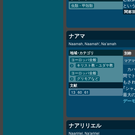
という
虫類・甲殻類
関連項
ナアマ
Naamah, Naamah', Na’amah
地域・カテゴリ
別称
ヨーロッパ全般
マアマ
キリスト教・ユダヤ教
カ
ヨーロッパ全般
間で
グリモアなど
もされ
文献
「シャ
13
60
61
最大
デー
ナアリリエル
Naaririel, Na'aririel