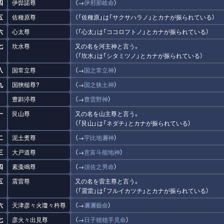
四
伊弉諾尊
（→
伊邪那岐命
）
五
佐種原尊
（「佐種原」は「サクサハラノ」とカナが振られている）
六
心太尊
（「心太」は「ココロフトノ」とカナが振られている）
七
坎水尊
又の名を河主神と言う。
（「坎水」は「シタミツノ」とカナが振られている）
八
国常立尊
（→
国之常立神
）
九
国狹槌尊?
（→
国之狭土神
）
豊斟渟尊
（→
豊雲野神
）
一
艮山尊
又の名を山主尊と言う。
（「艮山」は「ネダチ」とカナが振られている）
二
泥土煑尊
（→
宇比地邇神
）
三
大戸道尊
（→
意富斗能地神
）
四
素戔鳴尊
（→
須佐之男命
）
五
震雷尊
又の名を雷主尊と言う。
（「震雷」は「フルイカツチ」とカナが振られている）
六
天津彦々火瓊々杵尊
（→
邇邇藝命
）
七
彦火々出見尊
（→
日子穂穂手見命
）