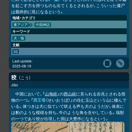
を起こす力を持つものも出てくるとされるが、こういった僵尸
は最終的に犼になるという。
地域・カテゴリ
東アジア
中国神話
キーワード
犬・狼
文献
03
Last-update:
2025-08-19
狡
こう
Jiǎo
中国において、「
山海経
」の
西山経
に見られる吉兆とされる怪
物の一つ。「
西王母
（せいおうぼ）」の住む玉山という山に棲んで
いる。体つきは犬に似ていて吠える声も犬のようだが、体表に
は豹のような模様を持ち、牛のような角を生やしている。瑞獣
の一つであり狡が出現した国は大豊作になるという。