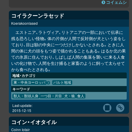
コイェムシ
コイラクーンラセッド
Koerakoonlased
エストニア、ラトヴィア、リトアニアの一部において伝承に
残る恐ろしい怪物。体の片側が人間で反対側が犬という姿をし
ており、目は額の中央に一つだけしかないとされる。ときに人
間の体に犬の頭をもつ姿で描かれることもある。はるか北の果
ての氷原に住んでおり、しばしば人間の集落を襲いに来る人食
いの化け物で、人間を生け捕ると家畜のように飼って太らせて
から食べたとされる。
地域・カテゴリ
東・中央ヨーロッパ
バルト地域
キーワード
獣人・獣頭人身
一つ目・片目
犬・狼
食人
Last-update:
2015-12-15
コイン・イオタイル
Coinn Iotair