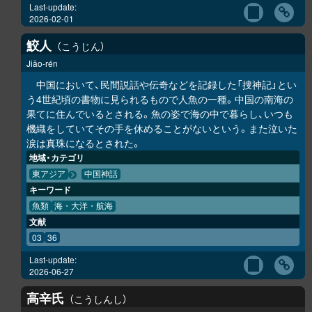
Last-update:
2026-02-01
鮫人
こうじん
Jiāo-rén
中国において、民間説話や伝奇などを記録した「捜神記」とい
う4世紀頃の書物に見られるもので人魚の一種。中国の南海の
果てに住んでいるとされる。魚の姿で海の中で暮らし、いつも
機織をしていてその手を休めることがないという。また泣いた
涙は真珠になるとされた。
地域・カテゴリ
東アジア
中国神話
キーワード
魚類
海・大洋・航海
文献
03
36
Last-update:
2026-06-27
高辛氏
こうしんし