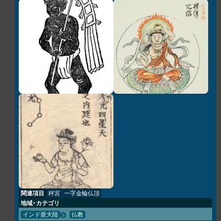
関連項目
秤宮
一字金輪仏頂
地域・カテゴリ
インド亜大陸
仏教