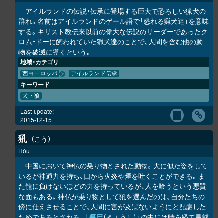
アイルランドの伝説・伝承に登場する巨大で恐ろしい猟犬の
群れ。名前はアイルランドのゲール語で「怒れる猟犬達」を意味
する。キリスト教伝来以前の偉大な伝説のリーダーであったク
ロム・ドーに飼われていた猟犬達のことで、人間を含む他の動
物を破滅に導くという。
地域・カテゴリ
西ヨーロッパ
アイルランド伝承
キーワード
犬・狼
Last-update:
2015-12-15
犼
こう
Hŏu
中国において神仏の乗り物とされた動物。犬に似た姿をして
いるが神通力を持ち、口から火炎や煙を吐くことができる。ま
た龍に負けないほどの力を持っているが、人を喰うという悪質
な面もある。神仏が乗り物として犼を選んだのは、自分たちの
傍に仕えさせることで、人間に害が及ばないようにと配慮した
ためであるとされる。「
僵尸
（きょうし）」の中には時を経て旱魃