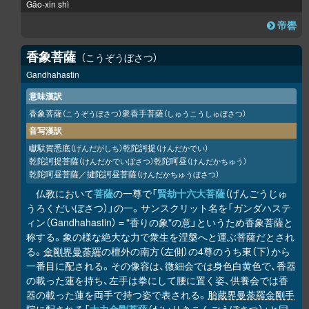
Gāo-xin shì
帝嚳
香象菩薩
こうぞうぼさつ
Gandhahastin
意味漢訳
香象菩薩
衆香手菩薩
（こうぞうぼさつ）
（しゅうこうしゅぼさつ）
音写漢訳
巘馱賀悉底
乾陀訶提
（げんだがしち）
（けんだかでい）
乾陀訶提菩薩
乾陀呵昼
（けんだかでいぼさつ）
（けんだかちゅう）
乾陀呵昼菩薩／揵陀訶昼菩薩
（けんだかちゅうぼさつ）
仏教において
菩薩
の一尊で「
賢劫十六大菩薩
（げんごうじゅ
うろくだいぼさつ）」の一。サンスクリット名を「ガンダハステ
ィン（Gandhahastin）＝"香りの象"の意」というため香象菩薩と
称する。象の様な絶大な力で衆生を涅槃へと運ぶ菩薩だとされ
る。
金剛界曼荼羅
の檀外の南方（左側）の4尊のうち東（下）から
一番目に配される。その像容は、微細会では身色白黄色で、香器
の載った蓮を持ち、左手は拳にして腰に置く姿、供養会では香
器の載った蓮を両手で持つ姿で表される。
胎蔵界曼荼羅
金剛手