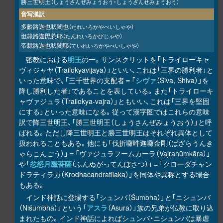
勝三世明王
（しょうさんぜみょうおう・しょうざんせみょうおう）
音写漢訳
多齡路迦也吠闍也
（たれいろかやべいしゃや）
怛隷路迦毘惹耶
（たんれいろかびじゃや）
帝隸路迦也吠闍耶
（ていれいろかやべいしゃや）
密教における
明王
の一。サンスクリットを「トライローキャ
ヴィジャヤ（Trailōkyavijaya）」といい、これは「三界の勝利者」と
いった意味で、「三千世界の支配者＝「
シヴァ
（Siva, Shiva）」を
降し勝利した者」であることを表している。また「トライローキ
ャヴァジュラ（Trailokya-vajra）」ともいい、これは「三界を堅固
にする」といった意味になる。従って漢字圏ではこれらの意味
訳で降三世明王、「勝三世明王（しょうさんぜみょうおう）」と呼
ばれる。ただし降三世明王と勝三世明王はそれぞれ異体として
扱われることもある。他にも「伐折囉吽迦囉金剛（ばざらうんき
ゃらこんごう）」＝「ヴァジュラフームカーラ（Vajrahūṃkāra）」
や「
忿怒月黶菩薩
（ふんぬがってんぼさつ）」＝「クローダチャン
ドラティラカ（Krodhacandratilaka）」を同体や異称とする場合
もある。
インド神話に登場する「シュンバ（Śumbha）」と「ニシュンバ
（Niśumbha）」という「
アスラ
（Asura）」族の兄弟が仏教に取り込
まれたもの。インド神話によればシュンバ・ニシュンバは暴虐