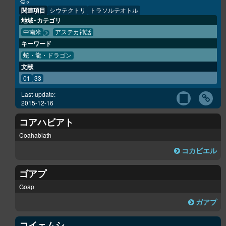
る。
関連項目
シウテクトリ
トラソルテオトル
地域・カテゴリ
中南米
アステカ神話
キーワード
蛇・龍・ドラゴン
文献
01
33
Last-update:
2015-12-16
コアハビアト
Coahabiath
コカビエル
ゴアプ
Goap
ガアプ
コイェムシ