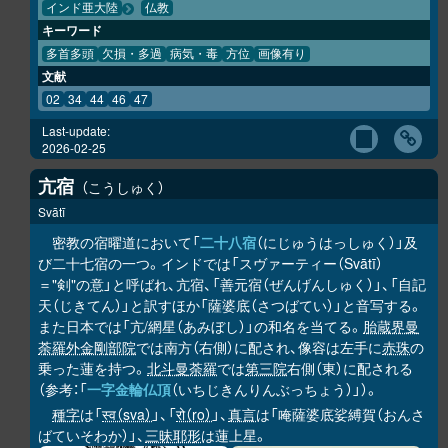
インド亜大陸
仏教
キーワード
多首多頭
欠損・多過
病気・毒
方位
画像有り
文献
02
34
44
46
47
Last-update:
2026-02-25
亢宿
こうしゅく
Svātī
密教の宿曜道において「
二十八宿
（にじゅうはっしゅく）」及
び二十七宿の一つ。インドでは「スヴァーティー（Svātī）
＝"剣"の意」と呼ばれ、亢宿、「善元宿（ぜんげんしゅく）」、「自記
天（じきてん）」と訳すほか「薩婆底（さつばてい）」と音写する。
また日本では「亢/網星（あみぼし）」の和名を当てる。
胎蔵界曼
荼羅
外金剛部院
では南方（右側）に配され、像容は左手に
赤珠
の
乗った蓮を持つ。
北斗曼荼羅
では
第三院
右側（東）に配される
（参考：「
一字金輪仏頂
（いちじきんりんぶっちょう）」）。
種字
は「
स्व（sva）
」、「
रो（ro）
」、
真言
は「唵薩婆底娑縛賀（おんさ
ばていそわか）」、
三昧耶形
は蓮上星。