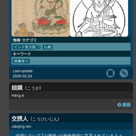
地域・カテゴリ
インド亜大陸
仏教
キーワード
画像有り
Last-update:
2026-02-24
姮娥
こうが
Héng-é
嫦娥
交脛人
こうけいじん
Jiāojìng-rén
中国において「
山海経
」の
海外南経
に言及されている人々。