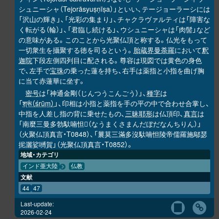
シュニーシャ（Tejorāsyuṣṇīṣa）」といい、テージョーラーシには
「沢山の輝き」、「光彩の集まり」、チャクラヴァルティは「障害な
く転がる（輪）」、「君臨し続ける」、ウシュニーシャは「肉髻」など
の意味がある。このことから光聚仏頂と称する。仏光をもって
一切衆生を攝聚する徳を司るという。
胎蔵界曼荼羅
において
釈
迦院
下段左側四列目に配される。尊容は現図では黄色の身色
で、左手で
宝珠
の乗った蓮を持ち、右手は薬指と小指を曲げ胸
に当て赤蓮華に坐す。
密号
は「神通金剛（じんつうこんごう）」、
種字
は
「
श्रूं（śrūṃ）
」、印相は小指と薬指を手の平の中で合わせ合掌し、
中指を人差し指の背に乗せたもの、
三昧耶形
は仏頂印、
真言
は
「南麼三曼多勃馱喃怛
（なうまくさまんだぼだなんちりん）」
𭌇
（火聚仏頂真言・T0848）、「曩莫三滿多沒馱喃怛陵帝儒羅施鄔瑟
抳灑娑嚩賀」（光聚仏頂真言・T0852）。
地域・カテゴリ
インド亜大陸
仏教
文献
44
47
Last-update:
2026-02-24