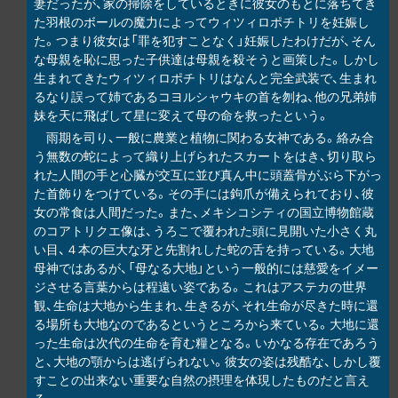
妻だったが、家の掃除をしているときに彼女のもとに落ちてき
た羽根のボールの魔力によってウィツィロポチトリを妊娠し
た。つまり彼女は「罪を犯すことなく」妊娠したわけだが、そん
な母親を恥に思った子供達は母親を殺そうと画策した。しかし
生まれてきたウィツィロポチトリはなんと完全武装で、生まれ
るなり誤って姉であるコヨルシャウキの首を刎ね、他の兄弟姉
妹を天に飛ばして星に変えて母の命を救ったという。
雨期を司り、一般に農業と植物に関わる女神である。絡み合
う無数の蛇によって織り上げられたスカートをはき、切り取ら
れた人間の手と心臓が交互に並び真ん中に頭蓋骨がぶら下がっ
た首飾りをつけている。その手には鉤爪が備えられており、彼
女の常食は人間だった。また、メキシコシティの国立博物館蔵
のコアトリクエ像は、うろこで覆われた頭に見開いた小さく丸
い目、４本の巨大な牙と先割れした蛇の舌を持っている。大地
母神ではあるが、「母なる大地」という一般的には慈愛をイメー
ジさせる言葉からは程遠い姿である。これはアステカの世界
観、生命は大地から生まれ、生きるが、それ生命が尽きた時に還
る場所も大地なのであるというところから来ている。大地に還
った生命は次代の生命を育む糧となる。いかなる存在であろう
と、大地の顎からは逃げられない。彼女の姿は残酷な、しかし覆
すことの出来ない重要な自然の摂理を体現したものだと言え