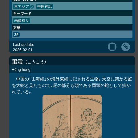
東アジア
中国神話
キーワード
画像有り
文献
35
Last-update:
2026-02-01
こうこう
𧈫
𧈫
Hóng hóng
中国の「
山海経
」の
海外東経
に記される生物。天空に架かる虹
を大蛇と見たもので、尾の部分も頭である両頭の蛇として描か
れている。