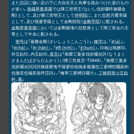
また説話に倣い足の下に大自在天と烏摩を踏みつけた姿のもの
が多い。
胎蔵界曼荼羅
では降三世明王（ないし伐折囉吽迦囉金
剛）として、及び勝三世明王として
持明院
に、また忿怒月黶菩薩
として、及び孫婆菩薩として金剛部院（
金剛手院
）に配される。
金剛界曼荼羅
においては金剛薩埵の忿怒身として降三世会の主
尊として中央に配される。
密号
は「最勝金剛（さいしょうこんごう）」、
種字
は、「
अ（a）
」、
「
हा（hā）
」、「
हाः（hāḥ）
」、「
ह्रीः（hrīḥ）
」、「
हुं（huṃ）
」、印相は羯磨印、
外五鈷印、内五鈷印、
真言
は「南麼三曼多伐折囉
訶（なうまく
𧹞
さまんだばざらだんかく）」（降三世真言・T0848）、「南麼三曼多
伐折囉
訶訶訶微薩麼曳平薩婆怛他掲多微灑也三婆嚩怛囇路枳
𧹞
也微若也䙖若急呼莎訶」、「唵寧三婆嚩日囉
」、
三昧耶形
は
五鈷
𤙖
杵
、
索
。