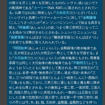
の限りを尽くし神々を圧倒したものの、シヴァ、或いはシヴァ
の配偶神である「
カーリー
（Kali, Kālī）」に殺されたとされてい
る。仏教では仏法に帰依しない「
大自在天
（だいじざいてん）」
（＝シヴァ）と烏摩（＝ウマー＝カーリー）に対して「
金剛薩埵
（こんごうさった）」が「オン ソンバニソンバ…」で始まる真言を
唱え、「
阿修羅
（あしゅら）」の姿、つまり降三世明王になって二
人を踏みつけ降伏させたとされる。シュンバとニシュンバは
「
孫婆菩薩
（そんばぼさつ）」と「爾孫婆菩薩（にそんばぼさつ）」
の名前でも密教に取り入れられている。
「
阿閦如来
（あしゅくにょらい）」、金剛薩埵の教令輪身であ
り、五大明王および八大明王の一尊として東方を守護する。ま
た「
大日如来
（だいにちにょらい）」の教令輪身ともされ、尊勝曼
荼羅では同じく大日如来の教令輪身である「
不動明王
（ふどう
みょうおう）」とともに脇侍として配される。降三世明王の「三
世」とは、欲界・色界・無色界の「三界」、過去・現在・未来の「三
世」、三つの煩悩である貪欲（とんよく）・瞋恚（しんに）・愚痴の
「三毒」をも指しており、三界三世に通じる三毒と魔を断じ降伏
せしめる仏尊とされる。その像形は一面二臂、一面四臂、三面八
臂、四面八臂など様々に表現されるが、一般的には正面を三目
にした立像で忿怒形の三面八臂で、左右第一手で降三世印、残
りの手には弓、矢、
剣
、
戟
、五鈷鈴、
金剛索
、
金剛杵
などを持つ。