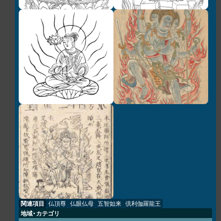
関連項目
仏頂尊
仏眼仏母
五智如来
倶利伽羅龍王
地域・カテゴリ