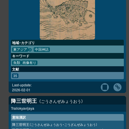
地域・カテゴリ
東アジア
中国神話
キーワード
魚類
画像有り
文献
35
Last-update:
2026-02-01
降三世明王
ごうさんぜみょうおう
Trailokyavijaya
意味漢訳
降三世明王
（ごうさんぜみょうおう・ごうざんぜみょうおう）