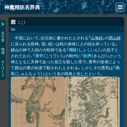
神魔精妖名辞典
NEWS
鼓
こ
Gǔ
INFO
五
十
中国において、紀元前に書かれたとされる「
山海経
」の
西山経
音
文献
に見られる怪神。龍、或いは蛇の身体に人の頭を持っている。
鍾山の神で人頭の大蛇神である「
燭陰
（しょくいん）」の息子と
地
域
検索
されており、「
黄帝
（こうてい）」の時代に「
欽䲹
（きんひ）」という
神とともに天神であった祖江を殺した罪で、黄帝の使者によっ
キ
凖項目
ー
て鍾山の東の
崖で殺されたとされる。しかしその悪気は「
鵕
𡺯
ワ
ー
鳥
（しゅんちょう）」という名の怪鳥と化したという。
ド
画像資料便覧
LINK