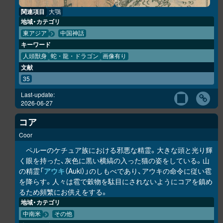
関連項目
大鶚
地域・カテゴリ
東アジア
中国神話
キーワード
人頭獣身
蛇・龍・ドラゴン
画像有り
文献
35
Last-update:
2026-06-27
コア
Coor
ペルーのケチュア族における邪悪な精霊。大きな頭と光り輝
く眼を持った、灰色に黒い横縞の入った猫の姿をしている。山
の精霊「
アウキ
（Auki）」のしもべであり、アウキの命令に従い雹
を降らす。人々は雹で穀物を駄目にされないようにコアを鎮め
るため頻繁にお供えをする。
地域・カテゴリ
中南米
その他