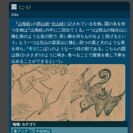
嚻
ごう
Xiāo
「
山海経
」の
西山経
・
北山経
に記されている生物。嚻の名を持
つ生物は「山海経」の中に二回出てくる。一つは西山の羭次山に
棲む猿のような姿の獣で、長い腕を持ちものをよく投げるとい
う。もう一つは北山の梁渠山に棲む、四つの翼と犬のような尾
を持ち、「
夸父
（こほ）」のような一つ目の獣である。こちらの嚻
は鵲（かささぎ）のように鳴き、食べることで腹痛を癒し下痢を
止めることができるという。
地域・カテゴリ
東アジア
中国神話