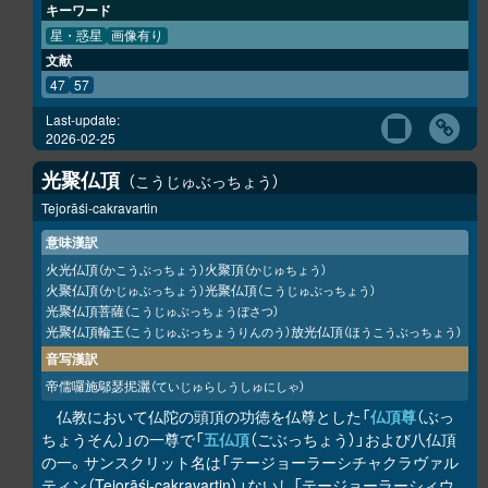
キーワード
星・惑星
画像有り
文献
47
57
Last-update:
2026-02-25
光聚仏頂
こうじゅぶっちょう
Tejorāśi-cakravartin
意味漢訳
火光仏頂
火聚頂
（かこうぶっちょう）
（かじゅちょう）
火聚仏頂
光聚仏頂
（かじゅぶっちょう）
（こうじゅぶっちょう）
光聚仏頂菩薩
（こうじゅぶっちょうぼさつ）
光聚仏頂輪王
放光仏頂
（こうじゅぶっちょうりんのう）
（ほうこうぶっちょう）
音写漢訳
帝儒囉施鄔瑟抳灑
（ていじゅらしうしゅにしゃ）
仏教において仏陀の頭頂の功徳を仏尊とした「
仏頂尊
（ぶっ
ちょうそん）」の一尊で「
五仏頂
（ごぶっちょう）」および八仏頂
の一。サンスクリット名は「テージョーラーシチャクラヴァル
ティン（Tejorāśi-cakravartin）」ないし「テージョーラーシィウ