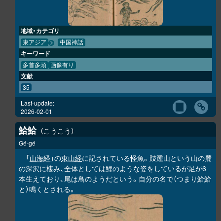
地域・カテゴリ
東アジア
中国神話
キーワード
多首多頭
画像有り
文献
35
Last-update:
2026-02-01
鮯鮯
こうこう
Gé-gé
「
山海経
」の
東山経
に記されている怪魚。跂踵山という山の麓
の深沢に棲み、全体としては鯉のような姿をしているが足が6
本生えており、尾は鳥のようだという。自分の名で（つまり
鮯鮯
と）鳴くとされる。