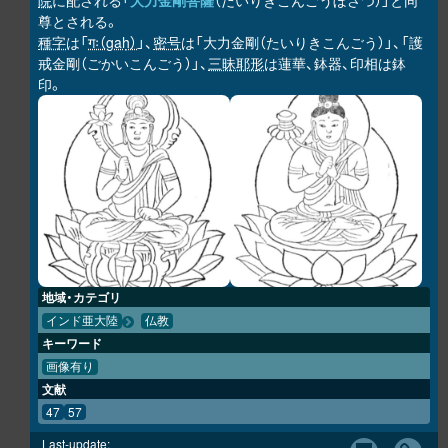
院
に配される「
大力金剛菩薩
（だいりきこんごうぼさつ）」と同
尊とされる。
種字
は「
गः（gaḥ）
」、
密号
は「大力金剛（たいりきこんごう）」、「護
戒金剛（ごかいこんごう）」、
三昧耶形
は蓮華、鉢器、印相は鉢
印。
地域・カテゴリ
インド亜大陸
仏教
キーワード
画像有り
文献
47
57
Last-update: