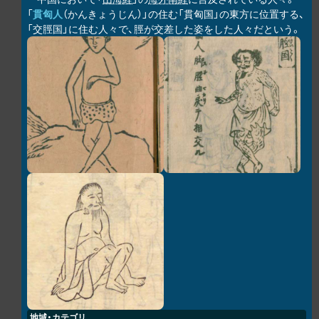
「
貫匈人
（かんきょうじん）」の住む「貫匈国」の東方に位置する、
「交脛国」に住む人々で、脛が交差した姿をした人々だという。
地域・カテゴリ