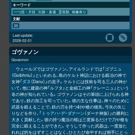
キーワード
一つ目・片目
欠損・多過
霊長類
画像有り
文献
35
Last-update:
2026-02-01
ゴヴァノン
Govannon
ウェールズではゴヴァノン、アイルランドでは「ゴブニュ
（Goibhniu）」といわれる、島のケルト神話における鍛冶の神で
女神「
ダヌ
（Danu）」の息子。ケルトには技術を司る三人の神が
いて、他に建築の神「ルフタ」と金細工の神「クレーニュ」という
名の神が知られている。ゴヴァノンはその筆頭に上げられる神
であり、鉄の加工を司っていた。彼の主な仕事は、神々のために
武器を鍛えることで、鉄の刃を持つ剣や槍の穂先、弓矢の矢じ
りなどを作り、「
トゥアハ・デ・ダナーン
（ダーナ神族）」の勝利に
大きく貢献した。彼の持つ魔法の槌は三度振るだけで刀や槍を
完全に鍛えることができた。そうして作った武器は、一度放た
れれば的をはずすことはなく、ひとたび命中すれば相手にとっ