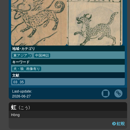
地域・カテゴリ
東アジア
中国神話
キーワード
犬・狼
画像有り
文献
03
35
Last-update:
2026-06-27
虹
こう
Hòng
虹蜺