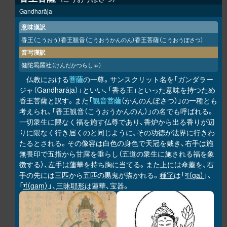
Gandharāja
意味漢訳
香王
香王観音
香王菩薩
（こうおう）
（こうおうかんのん）
（こうおうぼさつ）
音写漢訳
健陀曷羅社
（けんだかつらしゃ）
仏教における
菩薩
の一尊。サンスクリット名を「ガンダラー
ジャ（Gandharāja）」といい、「香る王」といった意味を持つため
香王菩薩と訳す。また「
観音菩薩
（かんのんぼさつ）」の一種とも
考えられ、「香王観音（こうおうかんのん）」の名でも呼ばれる。
一切衆生に隈なく福を施す仏尊であり、香炉から出る香りが辺
りに隈なく行き届くのと同じように、その功徳が法界に行きわ
たるとされる。その像容は白色の身色で天冠を戴き、右手は施
無畏印で五指から甘露を垂らし（五道の衆生に施される福を象
徴する）、左手は蓮華を持ち胸に当てる。また上には傘蓋を、右
手の先には三匹から五匹の黒鬼が描かれる。
種字
は「
ग（ga）
」、
「
गं（gaṃ）
」、
三昧耶形
は蓮華、宝器。