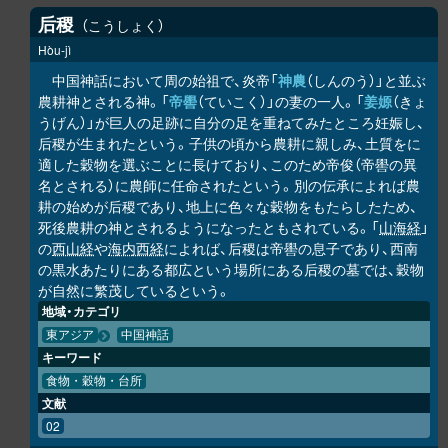
后稷
こうしょく
Hòu-jì
中国神話において周の始祖で、炎帝「
神農
（しんのう）」と並ぶ
農耕神とされる神。「
帝嚳
（ていこく）」の妻の一人。「
姜嫄
（きょ
うげん）」が巨人の足跡に自分の足を重ねてみたところ妊娠し、
后稷が生まれたという。子供の頃から農耕に親しみ、土質をに
適した穀物を選ぶことに長けており、このため帝俊（帝嚳の異
名とされる）に農師に任命されたという。別の伝承によれば農
耕の始めが后稷であり、地上に色々な穀物をもたらしたため、
死後農耕の神とされるようになったともされている。「
山海経
」
の
西山経
や
海内西経
によれば、后稷は帝嚳の息子であり、西南
の黒水あたりにある都広という場所にある后稷の墓では、穀物
が自然に繁茂しているという。
地域・カテゴリ
東アジア
中国神話
キーワード
食物・穀物・台所
文献
02