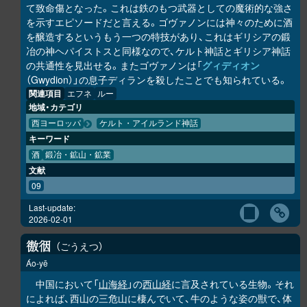
て致命傷となった。これは鉄のもつ武器としての魔術的な強さ
を示すエピソードだと言える。ゴヴァノンには神々のために酒
を醸造するというもう一つの特技があり、これはギリシアの鍛
冶の神ヘパイストスと同様なので、ケルト神話とギリシア神話
の共通性を見出せる。またゴヴァノンは「
グィディオン
（Gwydion）」の息子ディランを殺したことでも知られている。
関連項目
エフネ
ルー
地域・カテゴリ
西ヨーロッパ
ケルト・アイルランド神話
キーワード
酒
鍛冶・鉱山・鉱業
文献
09
Last-update:
2026-02-01
ごうえつ
𢕟
𢓨
Áo-yē
中国において「
山海経
」の
西山経
に言及されている生物。それ
によれば、西山の三危山に棲んでいて、牛のような姿の獣で、体