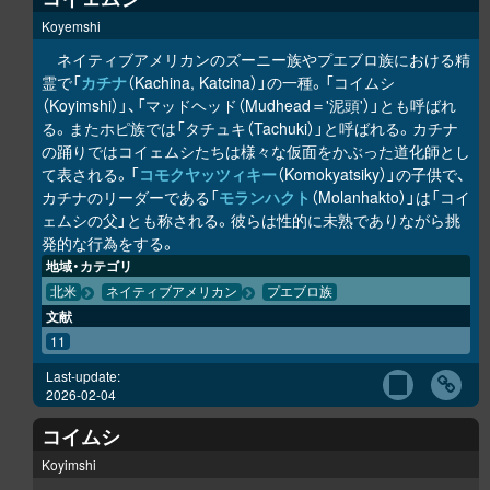
Koyemshi
ネイティブアメリカンのズーニー族やプエブロ族における精
霊で「
カチナ
（Kachina, Katcina）」の一種。「コイムシ
（Koyimshi）」、「マッドヘッド（Mudhead＝'泥頭'）」とも呼ばれ
る。またホピ族では「タチュキ（Tachuki）」と呼ばれる。カチナ
の踊りではコイェムシたちは様々な仮面をかぶった道化師とし
て表される。「
コモクヤッツィキー
（Komokyatsiky）」の子供で、
カチナのリーダーである「
モランハクト
（Molanhakto）」は「コイ
ェムシの父」とも称される。彼らは性的に未熟でありながら挑
発的な行為をする。
地域・カテゴリ
北米
ネイティブアメリカン
プエブロ族
文献
11
Last-update:
2026-02-04
コイムシ
Koyimshi