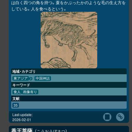
は白く四つの角を持つ。蓑をかぶったかのような毛の生え方を
している。人を食べるという。
地域・カテゴリ
東アジア
中国神話
キーワード
食人
画像有り
文献
35
Last-update:
2026-02-01
香王菩薩
こうおうぼさつ