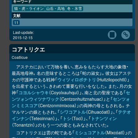
キーワード
猫・虎・ライオン
山岳・高地
冬・氷雪
文献
11
Last-update:
2015-12-15
コアトリクエ
Coatlicue
アステカにおいて万物を養い、恵みをもたらす大地の象徴・
最高地母神。名の意味するところは「蛇の淑女」。彼女はアステ
カの守護神である戦神「
ウィツィロポチトリ
（Huitzilopochtli）」
を出産するという、きわめて重要な行いをなした。また、月の女
神「
コヨルシャウキ
（Coyolxauhqui）」、南と北の聖座である「
セ
ンツォンウィツナワック
（Centzonhuitznahuac）」と「
センツォ
ンミミスコア
（Centzonmimixcoa）」の両神の母ともされる。チ
マルマンの娘ともされ、「
シワコアトル
（Cihuacóatl）」、「
テテオ
インナン
（Teteoinnan）」、「
トシ
（Toci）」、「
トナンツィン
（Tonantzin）」のもう一つの姿ともみなされていた。
コアトリクエは雲の蛇である「
ミシュコアトル
（Mixcóatl）」の