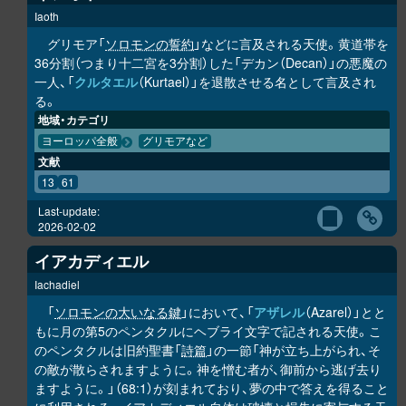
Iaoth
グリモア「
ソロモンの誓約
」などに言及される天使。黄道帯を
36分割（つまり十二宮を3分割）した「デカン（Decan）」の悪魔の
一人、「
クルタエル
（Kurtael）」を退散させる名として言及され
る。
地域・カテゴリ
ヨーロッパ全般
グリモアなど
文献
13
61
Last-update:
2026-02-02
イアカディエル
Iachadiel
「
ソロモンの大いなる鍵
」において、「
アザレル
（Azarel）」とと
もに月の第5のペンタクルにヘブライ文字で記される天使。こ
のペンタクルは旧約聖書「
詩篇
」の一節「神が立ち上がられ、そ
の敵が散らされますように。神を憎む者が、御前から逃げ去り
ますように。」（68:1）が刻まれており、夢の中で答えを得ること