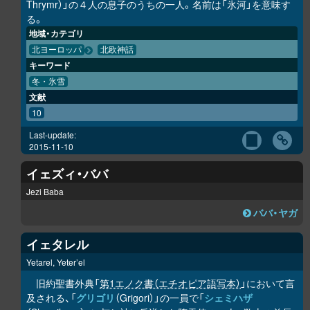
Thrymr）」の４人の息子のうちの一人。名前は「氷河」を意味す
る。
地域・カテゴリ
北ヨーロッパ
北欧神話
キーワード
冬・氷雪
文献
10
Last-update:
2015-11-10
イェズィ・ババ
Jezi Baba
ババ・ヤガ
イェタレル
Yetarel, Yeter’el
旧約聖書外典「
第1エノク書（エチオピア語写本）
」において言
及される、「
グリゴリ
（Grigori）」の一員で「
シェミハザ