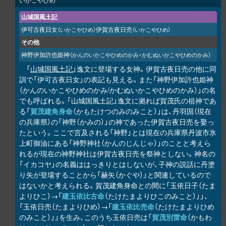
山城国風土記
伊可古夜日女
伊賀古夜日売
（いかこやひめ）
（いかこやひめ）
その他
神野伊加許也姫神
（かんのいかこやひめのかみ・かむぬいかこやひめのかみ）
「
山城国風土記
」逸文に登場する女神。伊賀古夜日売の他に同
訓で「伊可古夜日女」の表記も見える。また「神野伊加許也姫神
（かんのいかこやひめのかみ/かむぬいかこやひめのかみ）」の名
でも呼ばれる。「山城国風土記」逸文に拠れば賀茂氏の祖神であ
る「
賀茂建角身命
（かもたけつのみのみこと）」は、丹羽国（現在
の兵庫県）の「神野（かみの）」の神であった伊賀古夜日売を娶っ
たという。ここで言及される「神野」とは現在の兵庫県丹波市氷
上町御油にある「神野神社（かんのじんじゃ）」のことと考えら
れるが現在の神野神社は伊賀古夜日売を祭神としない。神名の
「イカコヤ」の名義ははっきりとはしないが、子神の説話に丹塗
り矢が登場することから「赫矢（かぐや）」と関連しているので
はないかと考えられる。賀茂建角身命との間に「玉依日子（たま
よりひこ）→「
建玉依比古命
（たけたまよりひこのみこと）」」、
「玉依日売（たまよりひめ）→「
建玉依比売命
（たけたまよりひめ
のみこと）」」を生み、このうち玉依日売は「
賀茂別雷命
（かもわ