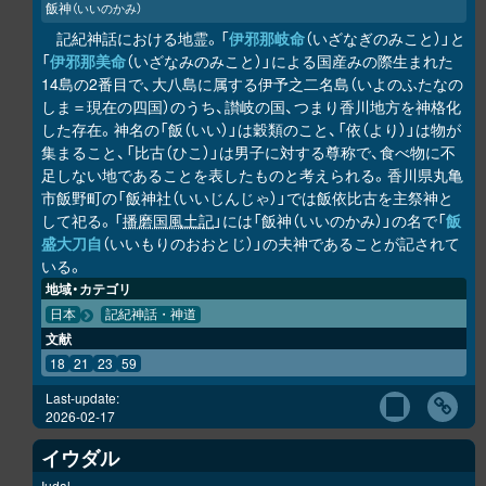
飯神
（いいのかみ）
記紀神話における地霊。「
伊邪那岐命
（いざなぎのみこと）」と
「
伊邪那美命
（いざなみのみこと）」による国産みの際生まれた
14島の2番目で、大八島に属する伊予之二名島（いよのふたなの
しま＝現在の四国）のうち、讃岐の国、つまり香川地方を神格化
した存在。神名の「飯（いい）」は穀類のこと、「依（より）」は物が
集まること、「比古（ひこ）」は男子に対する尊称で、食べ物に不
足しない地であることを表したものと考えられる。香川県丸亀
市飯野町の「飯神社（いいじんじゃ）」では飯依比古を主祭神と
して祀る。「
播磨国風土記
」には「飯神（いいのかみ）」の名で「
飯
盛大刀自
（いいもりのおおとじ）」の夫神であることが記されて
いる。
地域・カテゴリ
日本
記紀神話・神道
文献
18
21
23
59
Last-update:
2026-02-17
イウダル
Iudal