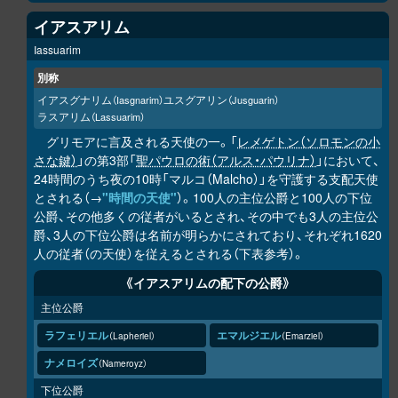
イアスアリム
Iassuarim
別称
イアスグナリム
ユスグアリン
（Iasgnarim）
（Jusguarin）
ラスアリム
（Lassuarim）
グリモアに言及される天使の一。「
レメゲトン（ソロモンの小
さな鍵）
」の第3部「
聖パウロの術（アルス・パウリナ）
」において、
24時間のうち夜の10時「マルコ（Malcho）」を守護する支配天使
とされる（→
"時間の天使"
）。100人の主位公爵と100人の下位
公爵、その他多くの従者がいるとされ、その中でも3人の主位公
爵、3人の下位公爵は名前が明らかにされており、それぞれ1620
人の従者（の天使）を従えるとされる（下表参考）。
《イアスアリムの配下の公爵》
主位公爵
ラフェリエル
エマルジエル
Lapheriel
Emarziel
ナメロイズ
Nameroyz
下位公爵