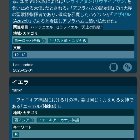
る。ユダヤの伝説によれば「
レヴィアタン
（
リヴァイアサン
）を
食い止める天使」だとされる。「
アブラハムの黙示録
」では天界
の聖歌隊指揮者であり、儀式を邪魔したハゲワシが「
アザゼル
（Azazel）」であると看破しアブラハムに追い払わせた。
関連項目
ハドラニエル
セラフィエル
"天上の階級"
地域・カテゴリ
ヨーロッパ全般
キリスト教・ユダヤ教
文献
12
13
Last-update:
2026-02-01
イエラ
Yarikh
フェニキア神話における月の神。妻は同じく月を司る女神で
ある「ニッカル（Nikkal）」。
地域・カテゴリ
西アジア
フェニキア・カナン神話
キーワード
月