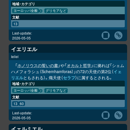
地域・カテゴリ
ヨーロッパ全般
グリモアなど
文献
13
Last-update:
2026-05-05
イエリエル
Ieliel
「
ホノリウスの誓いの書
」や「
オカルト哲学
」に拠れば「シェム
ハメフォラシュ（Schemhamforas）」の72の天使の第2位（
イェ
リエル
ともされる）。熾天使（
セラフ
）に属するとされる。
地域・カテゴリ
ヨーロッパ全般
グリモアなど
文献
13
60
Last-update:
2026-05-05
イェルミエル