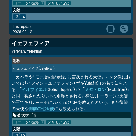
ヨーロッパ全般
グリモアなど
文献
13
14
Last-update:
2026-02-12
イェフェフィア
Yefefiah, Yefehfiah
別称
イェフェフィヤ
（Jefefiyah）
カバラや「
モーセの黙示録
」に言及される天使。マンダ教にお
いては「イフィン＝ユファフィン（Yfin-Yufafin）」の名で知られ
る。「
イオフィエル
（Iofiel, Iophiel）」や「
メタトロン
（Metatron）」
と同一視されたり、その別称とされる。律法（トーラー）の天使
の王であり、モーセにカバラの神秘を教えたという。また復讐
の天使や
御前の七天使
にも数えられる。
地域・カテゴリ
ヨーロッパ全般
グリモアなど
文献
13
60