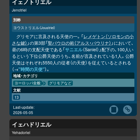
イェノトリエル
Jenotriel
別称
ヨウストリエル
（Joustriel）
グリモアに言及される天使の一。「
レメゲトン（ソロモンの小
さな鍵）
」の第3部「
聖パウロの術（アルス・パウリナ）
」において、
昼の6時の支配天使である「
サニエル
（Saniel）」配下の、100人い
るという下位公爵天使のうち、名前が言及されている1人。公爵
天使はそれぞれ5550人の従者（の天使）を従えているとされる
（→
"時間の天使"
）。
地域・カテゴリ
ヨーロッパ全般
グリモアなど
文献
13
Last-update:
2026-05-05
イェハドリエル
Yehadoriel