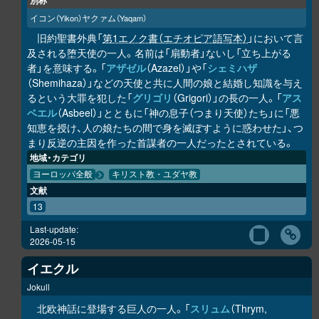
別称
イコン
ヤクァム
（Yikon）
（Yaqam）
旧約聖書外典「
第1エノク書（エチオピア語写本）
」において言
及される堕天使の一人。名前は「扇動者」ないし「立ち上がる
者」を意味する。「
アザゼル
（Azazel）」や「
シェミハザ
（Shemihaza）」などの天使と共に人間の娘と結婚し知識を与え
るという大罪を犯した「
グリゴリ
（Grigori）」の長の一人。「
アス
ベエル
（Asbeel）」とともに「神の息子（つまり天使）たち」に「悪
知恵を授け、人の娘たちの間で身を滅ぼすように惑わせた」、つ
まり反逆の主因を作った首謀者の一人だったとされている。
地域・カテゴリ
ヨーロッパ全般
キリスト教・ユダヤ教
文献
13
Last-update:
2026-05-15
イエクル
Jokull
北欧神話に登場する巨人の一人。「
スリュム
（Thrym,