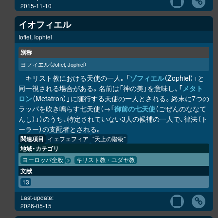
2015-11-10
イオフィエル
Iofiel, Iophiel
別称
ヨフィエル
（Jofiel, Jophiel）
キリスト教における天使の一人。「
ゾフィエル
（Zophiel）」と
同一視される場合がある。名前は「神の美」を意味し、「
メタト
ロン
（Metatron）」に随行する天使の一人とされる。終末に7つの
ラッパを吹き鳴らす七天使（→「
御前の七天使
（ごぜんのななて
んし）」）のうち、特定されていない3人の候補の一人で、律法（ト
ーラー）の支配者とされる。
関連項目
イェフェフィア
"天上の階級"
地域・カテゴリ
ヨーロッパ全般
キリスト教・ユダヤ教
文献
13
Last-update:
2026-05-15