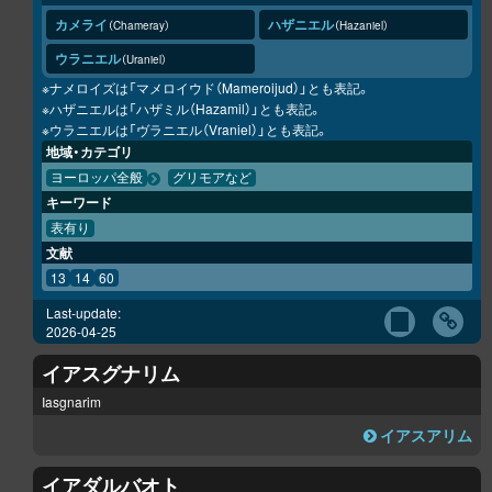
カメライ
ハザニエル
Chameray
Hazaniel
ウラニエル
Uraniel
※ナメロイズは「マメロイウド（Mameroijud）」とも表記。
※ハザニエルは「ハザミル（Hazamil）」とも表記。
※ウラニエルは「ヴラニエル（Vraniel）」とも表記。
地域・カテゴリ
ヨーロッパ全般
グリモアなど
キーワード
表有り
文献
13
14
60
Last-update:
2026-04-25
イアスグナリム
Iasgnarim
イアスアリム
イアダルバオト