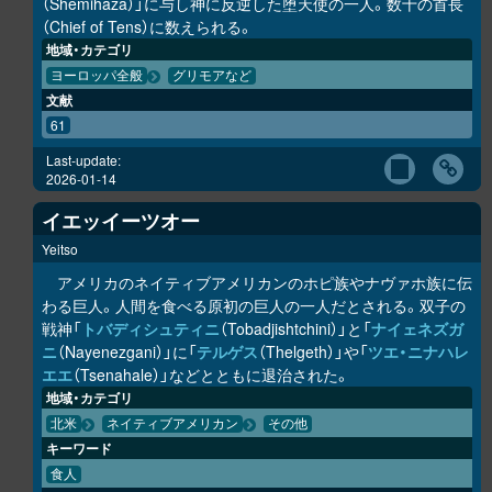
（Shemihaza）」に与し神に反逆した堕天使の一人。数十の首長
（Chief of Tens）に数えられる。
地域・カテゴリ
ヨーロッパ全般
グリモアなど
文献
61
Last-update:
2026-01-14
イエッイーツオー
Yeitso
アメリカのネイティブアメリカンのホピ族やナヴァホ族に伝
わる巨人。人間を食べる原初の巨人の一人だとされる。双子の
戦神「
トバディシュティニ
（Tobadjishtchini）」と「
ナイェネズガ
ニ
（Nayenezgani）」に「
テルゲス
（Thelgeth）」や「
ツエ・ニナハレ
エエ
（Tsenahale）」などとともに退治された。
地域・カテゴリ
北米
ネイティブアメリカン
その他
キーワード
食人