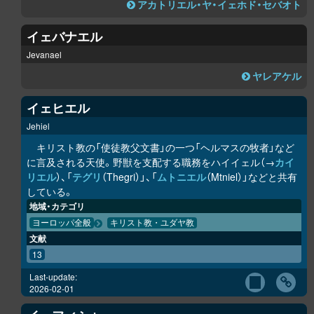
アカトリエル・ヤ・イェホド・セバオト
イェバナエル
Jevanael
ヤレアケル
イェヒエル
Jehiel
キリスト教の「使徒教父文書」の一つ「ヘルマスの牧者」など
に言及される天使。野獣を支配する職務をハイイェル（→
カイ
リエル
）、「
テグリ
（Thegri）」、「
ムトニエル
（Mtniel）」などと共有
している。
地域・カテゴリ
ヨーロッパ全般
キリスト教・ユダヤ教
文献
13
Last-update:
2026-02-01