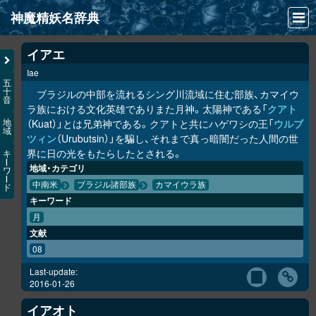
神魔精妖名辞典
NEWS
イアエ
Iae
INFO
五
十
ブラジルの中部を流れるシング川流域に住む部族、カマイウ
音
文献
ラ族における文化英雄でありまた月神。太陽神である「
クアト
（Kuat）」とは兄弟神である。クアトと共にハゲワシの王「
ウルブ
地
域
検索
ツィン
（Urubutsin）」を騙し、それまで真っ暗闇だった人間の世
界に日の光をもたらしたとされる。
キ
凖項目
ー
地域・カテゴリ
ワ
ー
中南米
ブラジル諸部族
カマイウラ族
ド
画像資料便覧
キーワード
LINK
月
文献
08
Last-update:
2016-01-26
イアオト