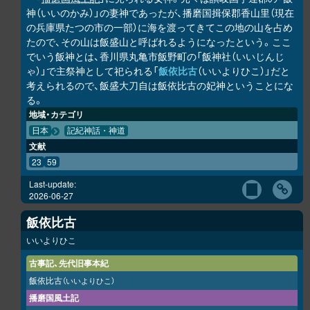
神（いいのかみ）」の妻神であったが、播磨国揖保郡香山里（現在
の兵庫県たつの市の一部）に海を渡ってきてこの地の山を占め
たので、その山は飯盛山と呼ばれるようになったという。ここ
でいう飯神とは、香川県丸亀市飯野町の「飯神社（いいじんじ
ゃ）」で主祭神として祀られる「
飯依比古
（いいよりひこ）」だと
考えられるので、飯盛大刀自は飯依比古の妃神ということにな
る。
地域・カテゴリ
日本
記紀神話・神道
文献
23
59
Last-update:
2026-06-27
飯依比古
いいよりひこ
古事記、先代旧事本紀
飯依比古
（いいよりひこ）
播磨国風土記