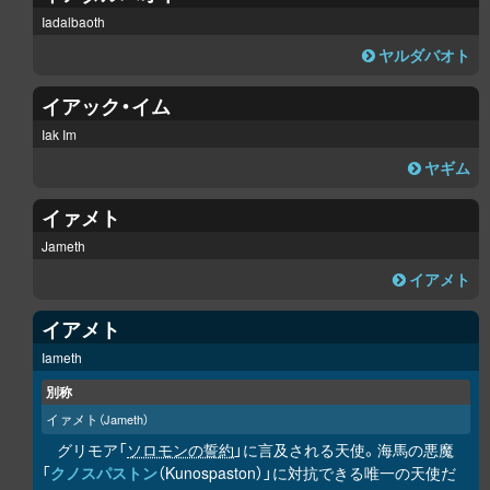
Iadalbaoth
ヤルダバオト
イアック・イム
Iak Im
ヤギム
イァメト
Jameth
イアメト
イアメト
Iameth
別称
イァメト
（Jameth）
グリモア「
ソロモンの誓約
」に言及される天使。海馬の悪魔
「
クノスパストン
（Kunospaston）」に対抗できる唯一の天使だ