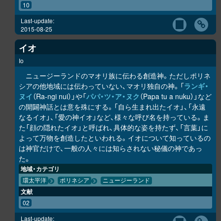
10
Last-update:
2015-08-25
イオ
Io
ニュージーランドのマオリ族に伝わる創造神。ただしポリネ
シアの他地域には伝わっていない、マオリ独自の神。「
ラ
ン
ギ・
ヌイ
（Ra-ngi nui）」や「
パパ・ツ・ア・ヌク
（Papa tu a nuku）」など
の開闢神話とは意を殊にする。「自ら生まれ出たイオ」、「永遠
なるイオ」、「愛の神イオ」など、様々な呼び名を持っている。ま
た「顔の隠れたイオ」と呼ばれ、具体的な姿を持たず、「言葉」に
よって万物を創造したといわれる。イオについて知っているの
は神官だけで、一般の人々には知らされない秘儀の神であっ
た。
地域・カテゴリ
環太平洋
ポリネシア
ニュージーランド
文献
02
Last-update: