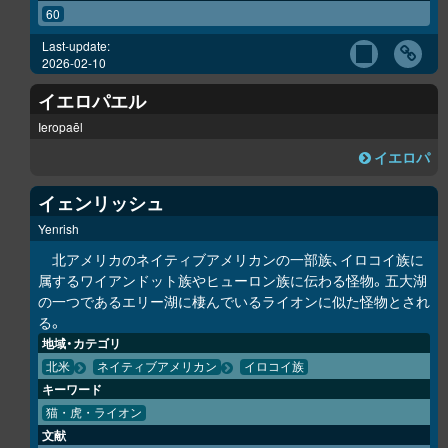
60
Last-update:
2026-02-10
イエロパエル
Ieropaēl
イエロパ
イェンリッシュ
Yenrish
北アメリカのネイティブアメリカンの一部族、イロコイ族に
属するワイアンドット族やヒューロン族に伝わる怪物。五大湖
の一つであるエリー湖に棲んでいるライオンに似た怪物とされ
る。
地域・カテゴリ
北米
ネイティブアメリカン
イロコイ族
キーワード
猫・虎・ライオン
文献