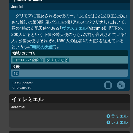
Jermiel
グリモアに言及される天使の一。「
レメゲトン（ソロモンの小
さな鍵）
」の第3部「
聖パウロの術（アルス・パウリナ）
」において、
昼の4時の支配天使である「
ヴァスミエル
（Vathmiel）」配下の、
200人いるという下位公爵天使のうち、名前が言及されている1
人。公爵天使はそれぞれ1550人の従者（の天使）を従えている
という（→
"時間の天使"
）。
地域・カテゴリ
ヨーロッパ全般
グリモアなど
文献
13
Last-update:
2026-02-12
イェレミエル
Jeremiel
ラミエル
レミエル