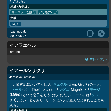
とされる。
地域・カテゴリ
ヨーロッパ全般
グリモアなど
文献
13
60
Last-update:
2026-05-05
イアラエヘル
Iaraehel
ヤレアケル
イアールンサクサ
Jarnsaxa, Iarnsaxa
北欧神話において女巨人「
ギュグル
（Gygr, Gýgr）」の一人。
「
トール
（þórr, Thor）」との間に「
マグニ
（Magni）」と「
モージ
（Móði）」という息子をもうけた。ただし、トールには「
シフ
（Sif）」という妻がおり、モージはシフが産んだとされることも
ある。
地域・カテゴリ