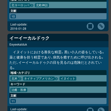
北ヨーロッパ
北欧神話
文献
10
Last-update:
2016-01-28
イーイーカルドゥク
Eeyeekalduk
イヌイットにおける善良な精霊。黒い小人の姿をしている。
薬と健康を担う精霊であり、病気を癒すために呼び出される。
ただ、イーイーカルドゥクの目を見るのは危険だとされてい
る。
地域・カテゴリ
北米
ネイティブアメリカン
イヌイット
キーワード
治癒・医療
文献
11
Last-update: