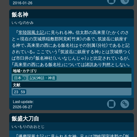
2016-01-26
飯名神
いいなのかみ
「
常陸国風土記
」に見られる神。信太郡の高来里（たかくのさ
と＝現在の茨城県稲敷郡阿見町竹来）の条で、筑波岳に鎮座す
る神で、高来里の西にある飯名社はその別属（分社）であると記
されている。ここでいう「筑波岳に鎮座する神」とは茨城県つく
ば市臼井の「飯名神社（いいなじんじゃ）」と比定されているが、
「高来里の西にある飯名社」については諸説あり判然としない。
地域・カテゴリ
日本
記紀神話・神道
文献
23
59
Last-update:
2026-06-27
飯盛大刀自
いいもりのおおとじ
「
播磨国風土記
」に見られる女神。元々は讃岐国宇達郡の「飯