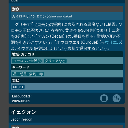
別称
カイロキサノンダロン
（Kairoxanondalon）
グリモア「
ソロモンの誓約
」に言及される悪魔ないし精霊。ソ
ロモン王に召喚された存在で、黄道帯を36分割（つまり十二宮
を3分割）した「デカン（Decan）」の5番目を司る。難聴や耳の不
調を引き起こすという。「オウロウエル（Ourouel）（→
ウリエル
）
よ、イウダルを投獄せよ」という言葉で退散するという。
地域・カテゴリ
ヨーロッパ全般
グリモアなど
キーワード
星・惑星
病気・毒
文献
60
61
Last-update:
2026-02-09
イェクォン
Jeqon, Yeqon