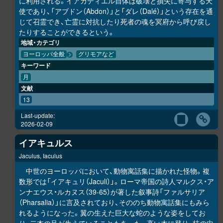
に利用される。イアカディエル自体は破壊と損失に寄与する天
使であり、「アブドン（Abdon）」と「ダレ（Dalé）」という存在を通
じて召霊でき、亡霊に対抗したり死者の魂を冥府から呼び戻し
たりすることができるという。
地域・カテゴリ
ヨーロッパ全般
グリモアなど
キーワード
月
文献
13
Last-update:
2026-02-09
イアキュルス
Jaculus, Iaculus
中世のヨーロッパにおいて、動物寓話集に描かれた怪物。複
数形では「イアキュリ（Jaculi）」。ローマ帝国の詩人マルクス・ア
ンナエウス・ルカヌス（39-65）が著した叙事詩「ファルサリア
（Pharsalia）」に言及されており、そののち動物寓話集にもみら
れるようになった。翼の生えた巨大な蛇のような姿をしてお