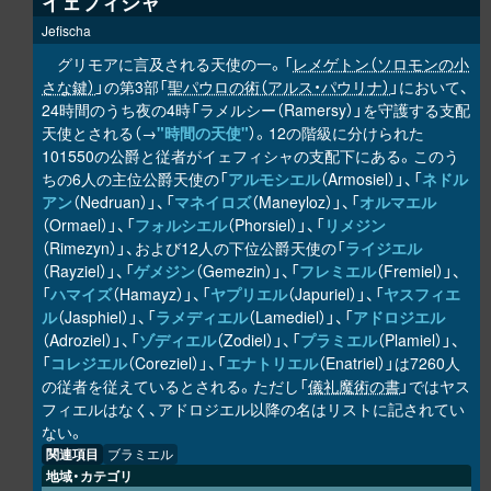
イェフィシャ
Jefischa
グリモアに言及される天使の一。「
レメゲトン（ソロモンの小
さな鍵）
」の第3部「
聖パウロの術（アルス・パウリナ）
」において、
24時間のうち夜の4時「ラメルシー（Ramersy）」を守護する支配
天使とされる（→
"時間の天使"
）。12の階級に分けられた
101550の公爵と従者がイェフィシャの支配下にある。このう
ちの6人の主位公爵天使の「
アルモシエル
（Armosiel）」、「
ネドル
アン
（Nedruan）」、「
マネイロズ
（Maneyloz）」、「
オルマエル
（Ormael）」、「
フォルシエル
（Phorsiel）」、「
リメジン
（Rimezyn）」、および12人の下位公爵天使の「
ライジエル
（Rayziel）」、「
ゲメジン
（Gemezin）」、「
フレミエル
（Fremiel）」、
「
ハマイズ
（Hamayz）」、「
ヤプリエル
（Japuriel）」、「
ヤスフィエ
ル
（Jasphiel）」、「
ラメディエル
（Lamediel）」、「
アドロジエル
（Adroziel）」、「
ゾディエル
（Zodiel）」、「
プラミエル
（Plamiel）」、
「
コレジエル
（Coreziel）」、「
エナトリエル
（Enatriel）」は7260人
の従者を従えているとされる。ただし「
儀礼魔術の書
」ではヤス
フィエルはなく、アドロジエル以降の名はリストに記されてい
ない。
関連項目
ブラミエル
地域・カテゴリ