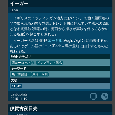
イーガー
Eager
イギリスのノッティンガム地方において、川で働く船頭達の
間で知られる邪悪な精霊。トレント川に住んでいて洪水の原因
となる潮津波（満潮の時に河口から海水が高波を伴ってさかの
ぼる現象）を起こすとされる。
イーガーの名は海神「
エーギル
（Aegir, Ægir）」に由来するか、
あるいはゲール語の「エフ（Each＝馬の意）」に由来するものと
思われる。
地域・カテゴリ
西ヨーロッパ
イングランド伝承
キーワード
馬（奇蹄目）
湖沼・河川
文献
11
42
Last-update:
2015-11-10
伊賀古夜日売
いかこやひめ