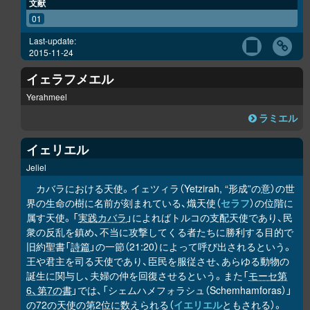
文献
01
Last-update:
2015-11-24
イェラフメエル
Yerahmeel
ラミエル
イェリエル
Jeliel
カバラにおける天使。イェツィラ（Yetzirah, “形成”の意）の世
界の生命の樹に名前が刻まれている、熾天使（
セラフ
）の位階に
属す天使。「
実践カバラ
」によればトルコの支配天使であり、民
衆の反乱を鎮め、不当に攻撃してくる者たちに勝利する目的で
旧約聖書「
詩篇
」の一節（21:20）によって呼び出されるという。
王や君主を司る天使であり、臣民を服従させ、あらゆる動物の
誕生に関与し、夫婦の仲を回復させるという。また「
モーセ第
6、第7の書
」では、「シェムハメフォラシュ（Schemhamforas）」
の72の天使の第2位に数えられる（
イエリエル
ともされる）。