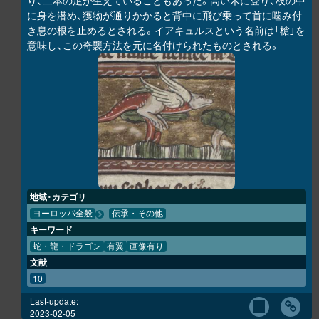
り、二本の足が生えていることもあった。高い木に登り、枝の中
に身を潜め、獲物が通りかかると背中に飛び乗って首に噛み付
き息の根を止めるとされる。イアキュルスという名前は「槍」を
意味し、この奇襲方法を元に名付けられたものとされる。
地域・カテゴリ
ヨーロッパ全般
伝承・その他
キーワード
蛇・龍・ドラゴン
有翼
画像有り
文献
10
Last-update:
2023-02-05