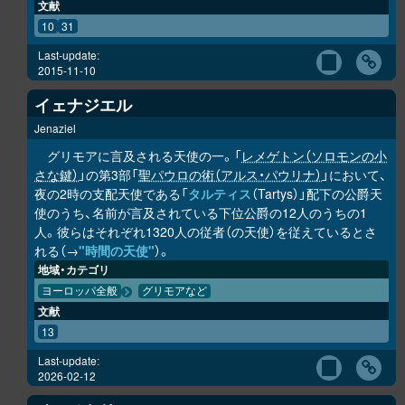
文献
10
31
Last-update:
2015-11-10
イェナジエル
Jenaziel
グリモアに言及される天使の一。「
レメゲトン（ソロモンの小
さな鍵）
」の第3部「
聖パウロの術（アルス・パウリナ）
」において、
夜の2時の支配天使である「
タルティス
（Tartys）」配下の公爵天
使のうち、名前が言及されている下位公爵の12人のうちの1
人。彼らはそれぞれ1320人の従者（の天使）を従えているとさ
れる（→
"時間の天使"
）。
地域・カテゴリ
ヨーロッパ全般
グリモアなど
文献
13
Last-update:
2026-02-12