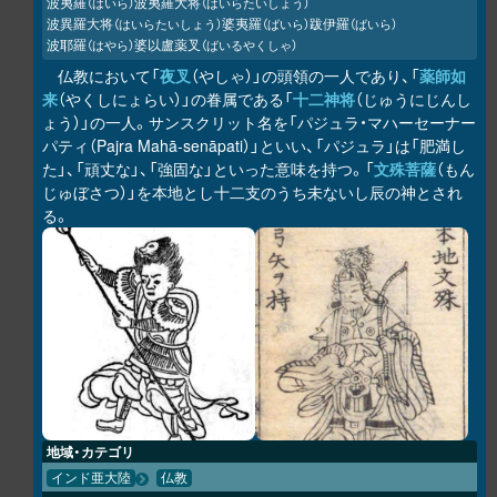
波夷羅
波夷羅大将
（はいら）
（はいらたいしょう）
波異羅大将
婆夷羅
跋伊羅
（はいらたいしょう）
（ばいら）
（ばいら）
波耶羅
婆以盧薬叉
（はやら）
（ばいるやくしゃ）
仏教において「
夜叉
（やしゃ）」の頭領の一人であり、「
薬師如
来
（やくしにょらい）」の眷属である「
十二神将
（じゅうにじんし
ょう）」の一人。サンスクリット名を「パジュラ・マハーセーナー
パティ（Pajra Mahā-senāpati）」といい、「パジュラ」は「肥満し
た」、「頑丈な」、「強固な」といった意味を持つ。「
文殊菩薩
（もん
じゅぼさつ）」を本地とし十二支のうち未ないし辰の神とされ
る。
地域・カテゴリ
インド亜大陸
仏教