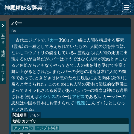
神魔精妖名辞典
NEWS
バー
Ba
INFO
五
十
古代エジプトで、「
カー
（Ka）」と一緒に人間を構成する要素
音
文献
（霊魂）の一種として考えられていたもの。人間の頭を持つ鷲、
ないしコウノトリの姿をしている。霊魂ならば人間の死後に出
地
域
検索
現するのが自然だが、バーはそうではなく人間が死ぬときにな
ると何処からともなくやってきて、人の魂を引き受けて空高く
キ
凖項目
ー
舞い上がるとされた。また、バーの安息の場所は常に人間の肉
ワ
ー
体であって、ときどきは休息のために現世にある肉体（死体）に
ド
画像資料便覧
戻ると考えられた。このためにも人間の死体は伝統的な葬儀に
よってミイラ化される必要があった。バーの概念は神にも適用
LINK
される（例えば
オシリス
のバーは
アピス
である）。カー・バーの
思想は中国や日本にも伝えられて「
魂魄
（こんぱく）」とになっ
たとされる。
関連項目
アモン
地域・カテゴリ
アフリカ
エジプト神話