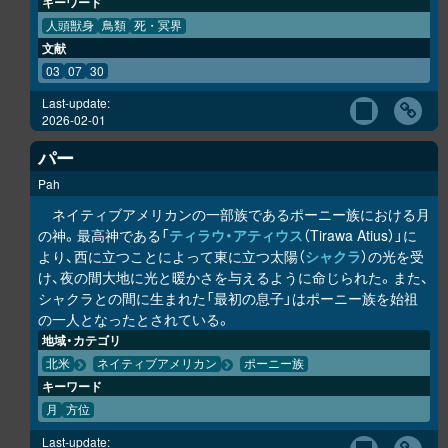
キーワード
人頭獣身
鳥類
死・冥界
文献
03
07
30
Last-update:
2026-02-01
パー
Pah
ネイティブアメリカンの一部族であるポーニー族における月
の神。最高神である「
ティラウ・アティウス
（Tirawa Atius）」に
より、西に立つことによって東に立つ太陽（
シャクラ
）の光を受
け、夜の間大地に光と暖かさを与えるように命じられた。また、
シャクラとの間に生まれた「最初の息子」はポーニー族を始祖
の一人となったとされている。
地域・カテゴリ
北米
ネイティブアメリカン
ポーニー族
キーワード
月
方位
Last-update: