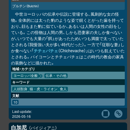
ブルチン
（Bulchin）
中世ヨーロッパの伝承や伝説に登場する、風刺的な女の怪
物。全体的には太った豹のような姿で鋭くとがった歯を持って
おり、顔もまた豹に似ているか、あるいは人間の女性の顔をし
ている。この怪物は人間の男、しかも恐妻家の夫しか食べない
が、いつでも大量の「餌」があったためいつも満腹で太っていた
とされる（我慢強い夫が多い時代だった）。一方で「従順な妻」し
か食べない「
チチェバチェ
（Chichevache）」はいつも飢えていた
とされる。バイコーンとチチェバチェはこの時代の教会の家具
の装飾などに描かれた。
地域・カテゴリ
ヨーロッパ全般
伝承・その他
キーワード
人頭獣身
猫・虎・ライオン
食人
文献
10
Last-update:
2026-05-16
白加尼
バイジィアニ