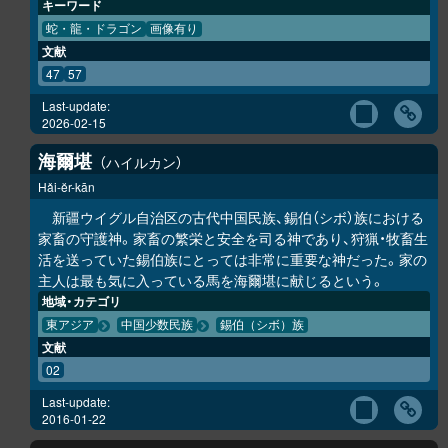
キーワード
蛇・龍・ドラゴン
画像有り
文献
47
57
Last-update:
2026-02-15
海爾堪
ハイルカン
Hǎi-ĕr-kān
新疆ウイグル自治区の古代中国民族、錫伯（シボ）族における
家畜の守護神。家畜の繁栄と安全を司る神であり、狩猟・牧畜生
活を送っていた錫伯族にとっては非常に重要な神だった。家の
主人は最も気に入っている馬を海爾堪に献じるという。
地域・カテゴリ
東アジア
中国少数民族
錫伯（シボ）族
文献
02
Last-update:
2016-01-22