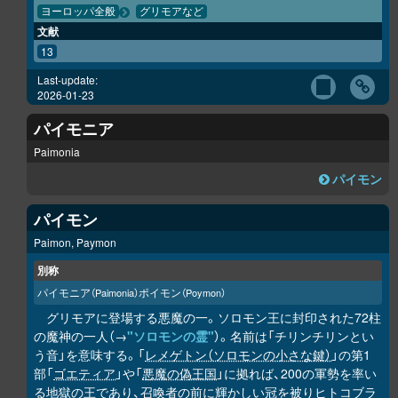
ヨーロッパ全般
グリモアなど
文献
13
Last-update:
2026-01-23
パイモニア
Paimonia
パイモン
パイモン
Paimon, Paymon
別称
パイモニア
ポイモン
（Paimonia）
（Poymon）
グリモアに登場する悪魔の一。ソロモン王に封印された72柱
の魔神の一人（→
"ソロモンの霊"
）。名前は「チリンチリンとい
う音」を意味する。「
レメゲトン（ソロモンの小さな鍵）
」の第1
部「
ゴエティア
」や「
悪魔の偽王国
」に拠れば、200の軍勢を率い
る地獄の王であり、召喚者の前に輝かしい冠を被りヒトコブラ