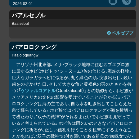
2026-02-01
バアルセブル
Baalsebul
ベルゼブブ
パアロロクァング
Paaloloquangw
アリゾナ州北東部、メサ・ブラック地域に住む西プエブロ族
に属するホピ（ホピトゥ・シ＝ヌ＝ム）族の信じる、海蛇の怪物。
巨大なガラガラヘビに似るが、丸く緑色の頭、突き出た目、鋭い
歯をのぞかせた口、そして大きな角と黄褐色の羽のとさかを持
つ（「
ケツァルコアトル
（Quetzalcoatl）」との類似から、ホピ族が
メソアメリカの文化の影響を受けていることが分かる）。パア
ロロクァングは海の主であり、自ら水を吐き出してこしらえた
泉で暮らしている。ホピ族ではパアロロクァングが海を横切っ
て横たわり、"双子の戦神"がそれをまたいでホピ族を見守って
いると考えられている。ホピ族は雨乞いのときなどパアロロク
ァングに祈るが、正しい儀礼を行うことを粗末にするようなこ
とがあれば、"双子の戦神"の付き添いである祖母の"蜘蛛女"がパ