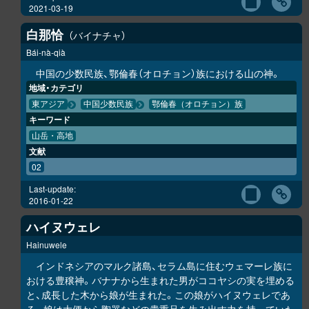
2021-03-19
白那恰
バイナチャ
Bái-nà-qià
中国の少数民族、鄂倫春（オロチョン）族における山の神。
地域・カテゴリ
東アジア
中国少数民族
鄂倫春（オロチョン）族
キーワード
山岳・高地
文献
02
Last-update:
2016-01-22
ハイヌウェレ
Hainuwele
インドネシアのマルク諸島、セラム島に住むウェマーレ族に
おける豊穣神。バナナから生まれた男がココヤシの実を埋める
と、成長した木から娘が生まれた。この娘がハイヌウェレであ