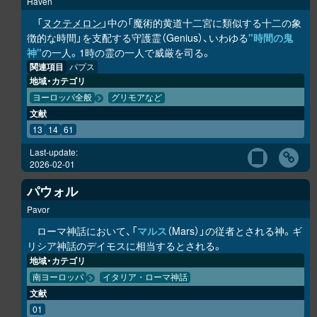
Haven
「
ヌクテメロン
」中の「魔術的黄道十二宮に類似する十二の象
徴的な時間」を支配する守護霊（Genius）、いわゆる
"時間の鬼
神"
の一人。1時の霊の一人で威厳を司る。
関連項目
パプス
地域・カテゴリ
ヨーロッパ全般
グリモアなど
文献
13
14
61
Last-update:
2026-02-01
パウォル
Pavor
ローマ神話において、「
マルス
（Mars）」の従者とされる神。ギ
リシア神話のデイモスに相当するとされる。
地域・カテゴリ
南ヨーロッパ
イタリア・ローマ神話
文献
01