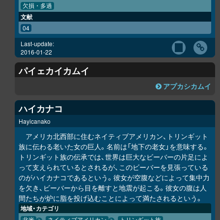
欠損・多過
文献
04
Last-update:
2016-01-22
パイェカイカムイ
ア
プ
カ
シ
カムイ
ハイカナコ
Hayicanako
アメリカ北西部に住むネイティブアメリカン、トリンギット
族に伝わる老いた女の巨人。名前は「地下の老女」を意味する。
トリンギット族の伝承では、世界は巨大なビーバーの片足によ
って支えられているとされるが、このビーバーを見張っている
のがハイカナコであるという。彼女が空腹などによって集中力
を欠き、ビーバーから目を離すと地震が起こる。彼女の腹は人
間たちが炉に脂を投げ込むことによって満たされるという。
地域・カテゴリ