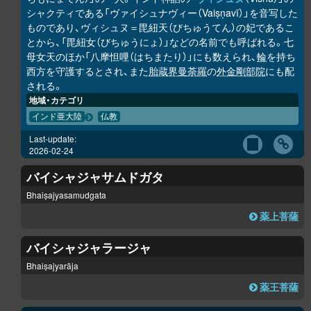
シャクティである「ヴァイシュナヴィー（Vaiṣṇavī）」を音写した
ものであり、ヴィシュヌ＝毘紐天（びちゅうてん）の妃であるこ
とから、「毘紐女（びちゅうにょ）」などの名前でも呼ばれる。七
母女天のほか「八摩怛哩（はちまたり）」にも数えられ、
輪
を持ち
西方を守護するとされ、また
胎蔵界曼荼羅
の
外金剛部院
にも配
される。
地域・カテゴリ
インド亜大陸
仏教
Last-update:
2026-02-24
バイシャジャサムドガタ
Bhaiṣajyasamudgata
薬上菩薩
バイシャジャラージャ
Bhaiṣajyarāja
薬王菩薩