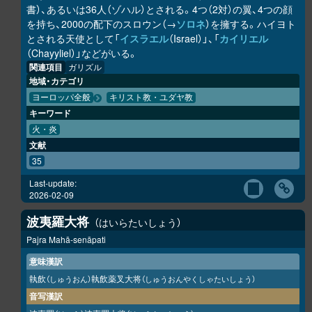
書）、あるいは36人（ゾハル）とされる。4つ（2対）の翼、4つの顔
を持ち、2000の配下のスロウン（→
ソロネ
）を擁する。ハイヨト
とされる天使として「
イスラエル
（Israel）」、「
カイリエル
（Chayyliel）」などがいる。
関連項目
ガリズル
地域・カテゴリ
ヨーロッパ全般
キリスト教・ユダヤ教
キーワード
火・炎
文献
35
Last-update:
2026-02-09
波夷羅大将
はいらたいしょう
Pajra Mahā-senāpati
意味漢訳
執飲
執飲薬叉大将
（しゅうおん）
（しゅうおんやくしゃたいしょう）
音写漢訳