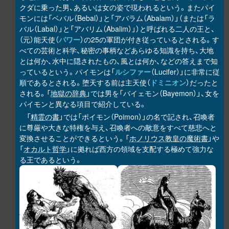
クダに乗った男、あるいは女の姿で現われるという。またパイ
モンには「ベバル（Bebal）」と「アバラム（Abalam）」（または「ラ
バル（Labal）」と「アバリム（Abalim）」）と呼ばれる二人の王と、
（元）能天使（
パワー
）の25の軍団が付き従っているとされる。す
べての芸術と科学、秘密の事柄などあらゆる知識を持ち、大地
とは何か、水中に隠されたもの、風とは何か、などの答えまで知
っているという。パイモンは「
ルシファー
（Lucifer）」に非常に従
順であるとされる。堕天する前は主天使（
ドミニオン
）だったと
される。「
地獄の辞典
」では男を「バイェモン（Bayemon）」、女を
パイモンと異なる項目で紹介している。
「
精霊の書
」では「ポイモン（Poimon）」の名で記され、召喚者
に尊厳や大きな特権を与え、召喚者への敵意をすべて慈悲へと
変換させることができるという。「
ホノリウス教皇の魔術書
」や
「
オカルト哲学
」に拠れば西方の領域を支配する極めて強力な
る王であるという。