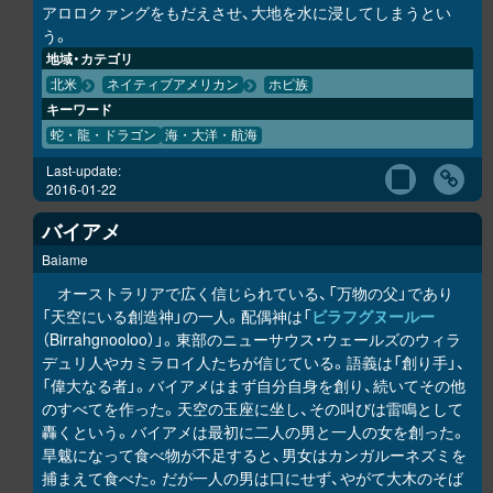
アロロクァングをもだえさせ、大地を水に浸してしまうとい
う。
地域・カテゴリ
北米
ネイティブアメリカン
ホピ族
キーワード
蛇・龍・ドラゴン
海・大洋・航海
Last-update:
2016-01-22
バイアメ
Baiame
オーストラリアで広く信じられている、「万物の父」であり
「天空にいる創造神」の一人。配偶神は「
ビラフグヌールー
（Birrahgnooloo）」。東部のニューサウス・ウェールズのウィラ
デュリ人やカミラロイ人たちが信じている。語義は「創り手」、
「偉大なる者」。バイアメはまず自分自身を創り、続いてその他
のすべてを作った。天空の玉座に坐し、その叫びは雷鳴として
轟くという。バイアメは最初に二人の男と一人の女を創った。
旱魃になって食べ物が不足すると、男女はカンガルーネズミを
捕まえて食べた。だが一人の男は口にせず、やがて大木のそば