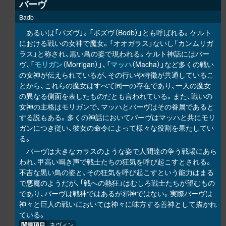
バーヴ
Badb
あるいは「バズヴ」。「ボズヴ（Bodb）」とも呼ばれる。ケルト
における戦いの女神で魔女。「オオガラス」ないし「カンムリガ
ラス」と称され、黒い鳥の姿で現われる。ケルト神話にはバー
ヴ、「
モリガン
（Morrigan）」、「
マッハ
（Macha）」など多くの戦い
の女神が伝えられているが、その行いや特徴が共通しているこ
とから、これらの魔女はすべて同一の存在であり、一人の魔女
の異なる側面を表したものだとも言われている。また、戦いの
女神の主格はモリガンで、マッハとバーヴはその眷属であると
する説もある。多くの神話においてバーヴはマッハと共にモリ
ガンにつき従い、彼女の命令によって様々な役割を果たしてい
る。
バーヴは大きなカラスのような姿で人間達の争う戦場にあら
われ、甲高い鳴き声で戦士たちの狂気を呼び起こすとされる。
不吉な黒い鳥の姿と、その狂気を呼び起こすという能力はまる
で悪魔のようだが、「戦への熱狂」はむしろ戦士たちが望むもの
であり、バーヴは戦神ではあるが邪神ではない。実際バーヴは
神々と巨人の戦いにおいては神々に味方する善神として描かれ
ている。
関連項目
ネヴィン