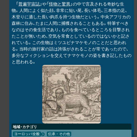
「
普遍宇宙誌
」や「
怪物と驚異
」の中で言及される奇妙な生
物。人間によく似た顔、非常に短い尾、長い体毛、三本指の足、
木登りに適した長い鉤爪を持つ生物だという。中央アフリカの
森林に住み、たまに人間に捕獲されることもある。特筆すべき
なのはその食生活であり、ものを食べているところを目撃され
たことが無いため、空気を常食としているのではないかと記さ
れている。この生物はミツユビナマケモノのことだと思われ
る。当時の旅行家の話は誇張がされることが常であったので、
多分なフィクションを交えてナマケモノの姿を書き記したもの
と思われる。
地域・カテゴリ
ヨーロッパ全般
伝承・その他