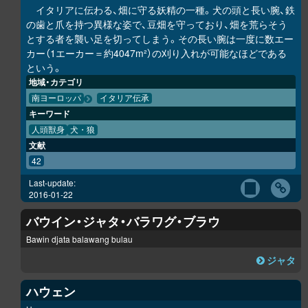
イタリアに伝わる、畑に守る妖精の一種。犬の頭と長い腕、鉄
の歯と爪を持つ異様な姿で、豆畑を守っており、畑を荒らそう
とする者を襲い足を切ってしまう。その長い腕は一度に数エー
カー（1エーカー＝約4047m²）の刈り入れが可能なほどである
という。
地域・カテゴリ
南ヨーロッパ
イタリア伝承
キーワード
人頭獣身
犬・狼
文献
42
Last-update:
2016-01-22
バウイン・ジャタ・バラワグ・ブラウ
Bawin djata balawang bulau
ジャタ
ハウェン