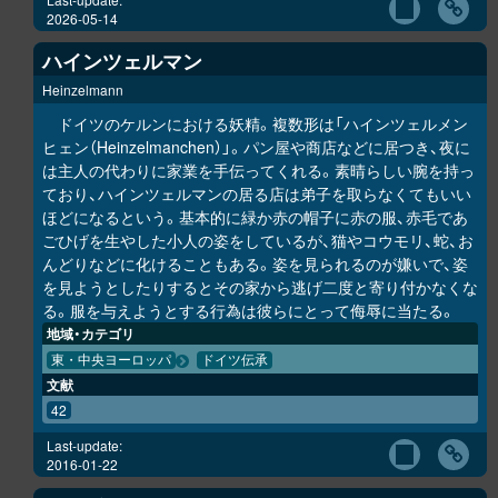
2026-05-14
ハインツェルマン
Heinzelmann
ドイツのケルンにおける妖精。複数形は「ハインツェルメン
ヒェン（Heinzelmanchen）」。パン屋や商店などに居つき、夜に
は主人の代わりに家業を手伝ってくれる。素晴らしい腕を持っ
ており、ハインツェルマンの居る店は弟子を取らなくてもいい
ほどになるという。基本的に緑か赤の帽子に赤の服、赤毛であ
ごひげを生やした小人の姿をしているが、猫やコウモリ、蛇、お
んどりなどに化けることもある。姿を見られるのが嫌いで、姿
を見ようとしたりするとその家から逃げ二度と寄り付かなくな
る。服を与えようとする行為は彼らにとって侮辱に当たる。
地域・カテゴリ
東・中央ヨーロッパ
ドイツ伝承
文献
42
Last-update:
2016-01-22