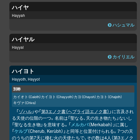
ハイヤ
Hayyah
ハシュマル
ハイヤル
Hayyal
カイリエル
ハイヨト
Hayyoth, Hayyot
別称
カイオト
カイヨト
カヨ
カヨト
（Caioth）
（Chayyoth）
（Chayoh）
（Chajoth）
キヴァ
（Chiva）
「
ゾハル
」や「
第3エノク書（ヘブライ語エノク書）
」に言及され
る天使の位階の一つ。名前は「聖なる、天の生き物たち」ないし
「聖なる生き物」を意味する。「
メルカバ
（Merkabah）」に属し
「
ケルブ
（Cherub, Kerùbh）」と同等と位置付けられる。7つの天
のうちの第7天に棲む火の天使たちで、その数は4人（第3エノク