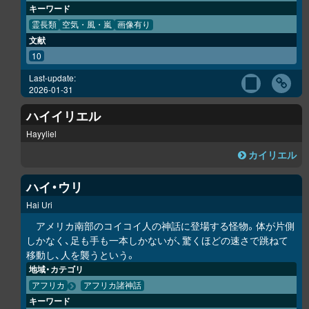
キーワード
霊長類
空気・風・嵐
画像有り
文献
10
Last-update:
2026-01-31
ハイイリエル
Hayyliel
カイリエル
ハイ・ウリ
Hai Uri
アメリカ南部のコイコイ人の神話に登場する怪物。体が片側
しかなく、足も手も一本しかないが、驚くほどの速さで跳ねて
移動し、人を襲うという。
地域・カテゴリ
アフリカ
アフリカ諸神話
キーワード