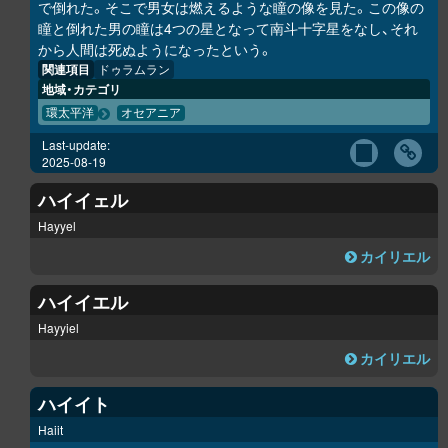
で倒れた。そこで男女は燃えるような瞳の像を見た。この像の
瞳と倒れた男の瞳は4つの星となって南斗十字星をなし、それ
から人間は死ぬようになったという。
関連項目
ドゥラムラン
地域・カテゴリ
環太平洋
オセアニア
Last-update:
2025-08-19
ハイイェル
Hayyel
カイリエル
ハイイエル
Hayyiel
カイリエル
ハイイト
Haiit