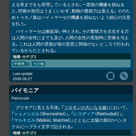
える草までをも管理しているとされ、一度彼の機嫌を損ねる
と、狩猟や漁労はうまくいかず、動物の繁殖力は衰える。そのた
めトゥカノ族はバイ＝マーセの機嫌を損ねないよう細心の注意
を払う。
バイ＝マーセは嫉妬深い神とされ、その繁殖力を左右する力
は人間の女性にまでも及び、人間の女性の受胎時に苦痛を与え
る。これは人間の受胎が彼の意思と関係のないところで行われ
ているからだとされる。
地域・カテゴリ
中南米
その他
Last-update:
2026-06-27
パイモニア
Paimoniah
グリモアに見える天使。「
ソロモンの大いなる鍵
」において、
「
シェメシエル
（Shemeshiel）」、「
レコディア
（Rekhodiah）」、
「
マルキエル
（Malkiel, Malchiel）」とともに太陽の第2のペンタ
クルにヘブライ文字で記される。
地域・カテゴリ