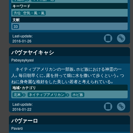
キーワード
方位
空気・風・嵐
文献
33
Last-update:
2016-01-26
パヴァヤイキャシ
Pabayaykyasi
ネイティブアメリカンの一部族、ホピ族における神霊の一
人。毎日朝早くに、露を持って畑に水を撒いて歩くという。つ
ねに身奇麗な格好をした美しい若者と考えられている。
地域・カテゴリ
北米
ネイティブアメリカン
ホピ族
Last-update:
2016-01-22
パヴァーロ
Pavaró