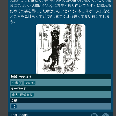
音に気づいた人間がどんなに素早く振り向いてもすぐに隠れる
ためその姿を目にした者はいないという。木こりが一人になる
ところを見計らって近づき、素早く連れ去って食い殺してしま
う。
地域・カテゴリ
北米
その他
キーワード
食人
画像有り
文献
10
Last-update: