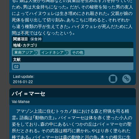
る。娘は大便から陶器などの貴重品を生み出す力を持っていた
ため、男は大金持ちになった。だが、その秘密を知った男の友人
によってハイヌウェレは生き埋めにされ殺された。父親が娘の
死体を掘り出して切り刻み、あちこちに埋めると、それぞれか
ら違う種類の芋が生えてきた。ハイヌウェレが死んだために人
間は不死ではなくなったという。
関連項目
保食神
地域・カテゴリ
東南アジア
インドネシア
その他
文献
02
Last-update:
2016-01-22
バイ＝マーセ
Vai-Mahse
アマゾン上流に住むトゥカノ族における森と狩猟を司る精
霊。語義は「動物の主」。バイ＝マーセは体を赤く塗った小人の
姿をしており、森の中にあるいくつかの丘はバイ＝マーセの聖
所だとされる。その武器は精巧に磨かれ、やはり赤く塗られた
棒である。バイ＝マーセは森の動物と川の魚、木々の根元に生