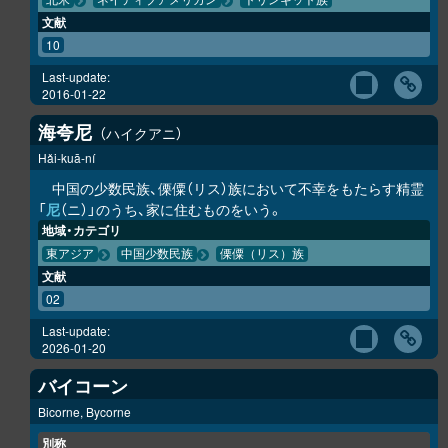
北米
ネイティブアメリカン
トリンギット族
文献
10
Last-update:
2016-01-22
海夸尼
ハイクアニ
Hǎi-kuā-ní
中国の少数民族、傈僳（リス）族において不幸をもたらす精霊
「
尼
（ニ）」のうち、家に住むものをいう。
地域・カテゴリ
東アジア
中国少数民族
傈僳（リス）族
文献
02
Last-update:
2026-01-20
バイコーン
Bicorne, Bycorne
別称