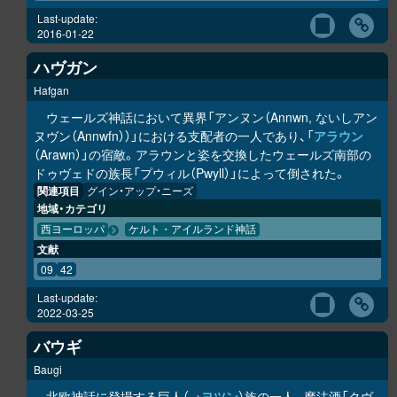
Last-update:
2016-01-22
ハヴガン
Hafgan
ウェールズ神話において異界「アンヌン（Annwn, ないしアン
ヌヴン（Annwfn））」における支配者の一人であり、「
アラウン
（Arawn）」の宿敵。アラウンと姿を交換したウェールズ南部の
ドゥヴェドの族長「プウィル（Pwyll）」によって倒された。
関連項目
グイン・アップ・ニーズ
地域・カテゴリ
西ヨーロッパ
ケルト・アイルランド神話
文献
09
42
Last-update:
2022-03-25
バウギ
Baugi
北欧神話に登場する巨人（→
ヨツン
）族の一人。魔法酒「クヴ