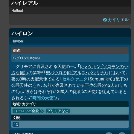
ハイレアル
Haileal
カイリエル
ハイロン
Haylon
別称
ハグロン
（Haglon）
グリモアに言及される天使の一。「
レメゲトン（ソロモンの小
さな鍵）
」の第3部「
聖パウロの術（アルス・パウリナ）
」において、
夜の3時の支配天使である「
セルクァニク
（Serquanich）」配下の
公爵天使のうち、名前が言及されている下位公爵の12人のうち
の1人。彼らはそれぞれ1320人の従者（の天使）を従えていると
される（→
"時間の天使"
）。
地域・カテゴリ
ヨーロッパ全般
グリモアなど
文献
13
Last-update: