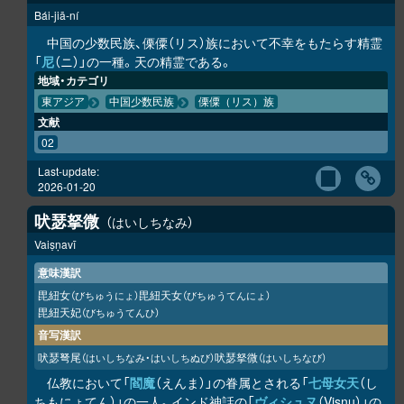
Bái-jiā-ní
中国の少数民族、傈僳（リス）族において不幸をもたらす精霊
「
尼
（ニ）」の一種。天の精霊である。
地域・カテゴリ
東アジア
中国少数民族
傈僳（リス）族
文献
02
Last-update:
2026-01-20
吠瑟拏微
はいしちなみ
Vaiṣṇavī
意味漢訳
毘紐女
毘紐天女
（びちゅうにょ）
（びちゅうてんにょ）
毘紐天妃
（びちゅうてんひ）
音写漢訳
吠瑟弩尾
吠瑟拏微
（はいしちなみ・はいしちぬび）
（はいしちなび）
仏教において「
閻魔
（えんま）」の眷属とされる「
七母女天
（し
ちもにょてん）」の一人。インド神話の「
ヴィシュヌ
（Visnu）」の