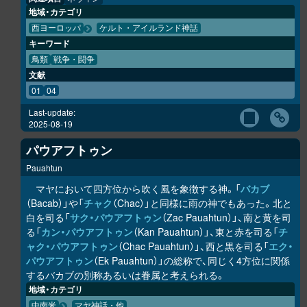
地域・カテゴリ
西ヨーロッパ
ケルト・アイルランド神話
キーワード
鳥類
戦争・闘争
文献
01
04
Last-update:
2025-08-19
パウアフトゥン
Pauahtun
マヤにおいて四方位から吹く風を象徴する神。「
バカブ
（Bacab）」や「
チャク
（Chac）」と同様に雨の神でもあった。北と
白を司る「
サク・パウアフトゥン
（Zac Pauahtun）」、南と黄を司
る「
カン・パウアフトゥン
（Kan Pauahtun）」、東と赤を司る「
チ
ャク・パウアフトゥン
（Chac Pauahtun）」、西と黒を司る「
エク・
パウアフトゥン
（Ek Pauahtun）」の総称で、同じく4方位に関係
するバカブの別称あるいは眷属と考えられる。
地域・カテゴリ
中南米
マヤ神話・他