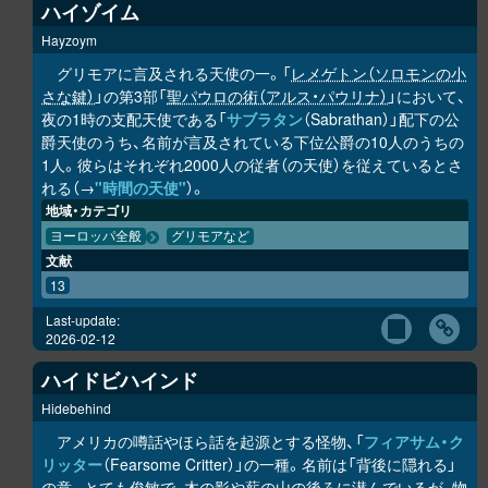
ハイゾイム
Hayzoym
グリモアに言及される天使の一。「
レメゲトン（ソロモンの小
さな鍵）
」の第3部「
聖パウロの術（アルス・パウリナ）
」において、
夜の1時の支配天使である「
サブラタン
（Sabrathan）」配下の公
爵天使のうち、名前が言及されている下位公爵の10人のうちの
1人。彼らはそれぞれ2000人の従者（の天使）を従えているとさ
れる（→
"時間の天使"
）。
地域・カテゴリ
ヨーロッパ全般
グリモアなど
文献
13
Last-update:
2026-02-12
ハイドビハインド
Hidebehind
アメリカの噂話やほら話を起源とする怪物、「
フィアサム・ク
リッター
（Fearsome Critter）」の一種。名前は「背後に隠れる」
の意。とても俊敏で、木の影や薪の山の後ろに潜んでいるが、物