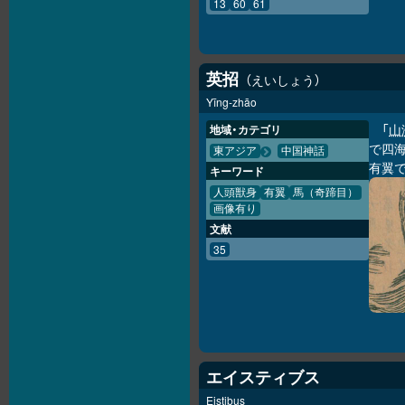
13
60
61
英招
えいしょう
Yīng-zhāo
「
山
地域・カテゴリ
で四海
東アジア
中国神話
有翼
キーワード
人頭獣身
有翼
馬（奇蹄目）
画像有り
文献
35
エイスティブス
Eistibus