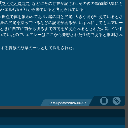
「
フィジオロゴス
」などにその存在が記され、その後の動物寓話集にも
エル（ya-el）」から来ていると考えられている。
な斑点で体を覆われており、猪の口と尻尾、大きな角が生えているとさ
っているとか、象の尻尾を持っているなどの記述があるが、いずれにしてもエアレー
ときに自在に前から後ろまで方向を変えられるとされた。昔、インド
れていたので、エアレーはここから発想された生物であると推測され
とする貴族の紋章の一つとして採用された。
Last-update:
2026-06-27