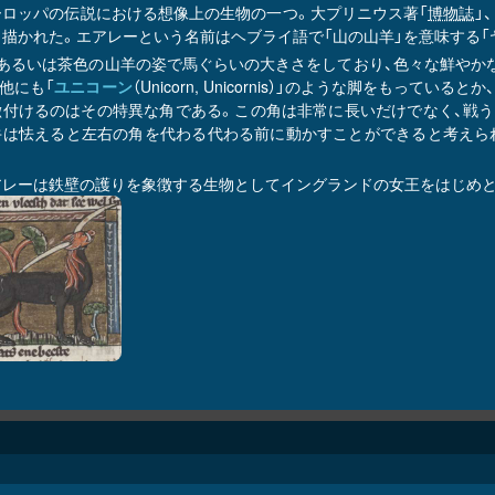
ーロッパの伝説における想像上の生物の一つ。大プリニウス著「
博物誌
」、
描かれた。エアレーという名前はヘブライ語で「山の山羊」を意味する「ヤ・
、あるいは茶色の山羊の姿で馬ぐらいの大きさをしており、色々な鮮やか
他にも「
ユニコーン
（Unicorn, Unicornis）」のような脚をも
徴付けるのはその特異な角である。この角は非常に長いだけでなく、戦う
牛は怯えると左右の角を代わる代わる前に動かすことができると考えら
アレーは鉄壁の護りを象徴する生物としてイングランドの女王をはじめ