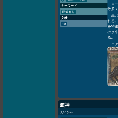
ヨ
キーワード
数多く
画像有り
黒
文献
れる。
10
を特
の水
る。
エ
鱝神
えいがみ