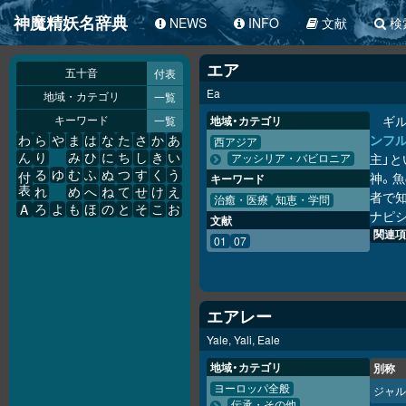
神魔精妖名辞典
NEWS
INFO
文献
検
エア
付表
五十音
Ea
一覧
地域・カテゴリ
ギ
一覧
地域・カテゴリ
キーワード
ンフ
わ
ら
や
ま
は
な
た
さ
か
あ
西アジア
主」と
ん
り
み
ひ
に
ち
し
き
い
アッシリア・バビロニア
る
ゆ
む
ふ
ぬ
つ
す
く
う
神。
付
キーワード
表
れ
め
へ
ね
て
せ
け
え
者で知
治癒・医療
知恵・学問
A
ろ
よ
も
ほ
の
と
そ
こ
お
ナピ
文献
関連項
01
07
エアレー
Yale, Yali, Eale
地域・カテゴリ
別称
ヨーロッパ全般
ジャル
伝承・その他