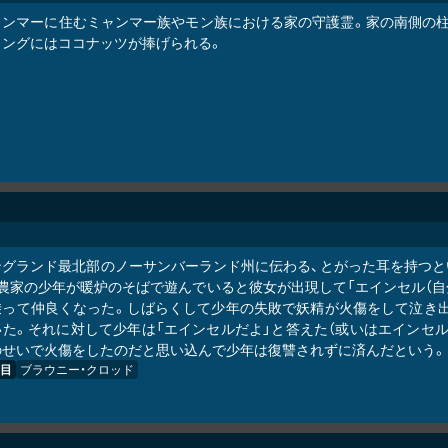
ャンマーに住むミャンマー族やモン族における家の守護霊。家の南側の柱
ウングにはココナッツが捧げられる。
ングランド最北部のノーサンバーランド州に伝わる、とがった耳を持つと
農家の少年が暖炉のそばで遊んでいると彼女が出現して「エインセル（自分
乗って仲良くなった。しばらくして少年の失敗で妖精が火傷をして泣き出
いた。それに対して少年は「エインセルだよ」と答えた（或いはエインセル
のせいで火傷をしたのだと思い込んで少年は復讐されずに済んだという。
目
ブラウニー・クロッド