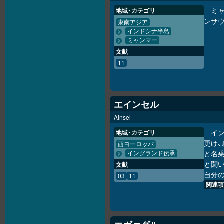
ミ
地域・カテゴリ
ンサ
東南アジア
インドシナ半島
ミャンマー
文献
11
エインセル
Ainsel
イ
地域・カテゴリ
更け、
西ヨーロッパ
と名
イングランド伝承
と聞
文献
自分
03
11
関連項