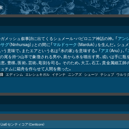
索
ルガメッシュ叙事詩に出てくるシュメール・バビロニア神話の神。「
アン
ルサグ
（Ninhursag）」との間に「
マルドゥーク
（Marduk）」を生んだ。シ
いう意味で、またエアという名は「水の家」を意味する。「
アヌ
（Anu）」、「
魚の尾を持つ山羊で象徴される男や、肩から水を噴出す男、或いは手に瓶
恵、豊穣、医術、芸術、彫刻を司る。そのため、大工、石工、貴金属細工
シュチムに箱舟を作らせて人間を救った。
目
エディンム
エレシュキガル
イナンナ
ニンアズ
シューツ
テシュブ
ウルリ
センティコア
（Jall）
（Centicore）