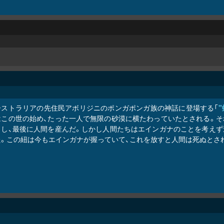
ーストラリアの先住民アボリジニのポンガポンガ族の神話に登場する「
"
はこの世の始め、たった一人で無限の砂漠に横たわっていたとされる。そ
出し、最後に人間を産んだ。しかし人間たちはエインガナのことを考えず
た。この紐は今もエインガナが握っていて、これを放すと人間は死ぬとさ