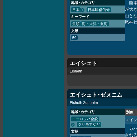
熊
地域・カテゴリ
が大
日本
日本民俗信仰
山と
キーワード
尾神
魚類
海・大洋・航海
文献
59
エイシェト
Eisheth
エイシェト・ゼヌニム
Eisheth Zenunim
地域・カテゴリ
別称
ヨーロッパ全般
エイシ
グリモアなど
カ
文献
される