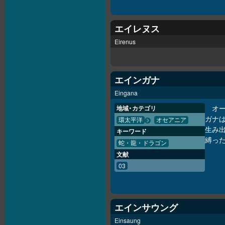
エイレヌス
Eirenus
エインガナ
Eingana
オ
地域・カテゴリ
ガナ
環太平洋
オセアニア
生み
キーワード
縛っ
蛇・龍・ドラゴン
文献
03
エインサウング
Einsaung