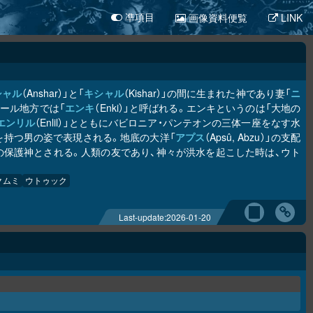
画像資料便覧
LINK
凖項目
シャル
（Anshar）」と「
キシャル
（Kishar）」の間に生まれた神であり妻「
ニ
ュメール地方では「
エンキ
（Enki）」と呼ばれる。エンキというのは「大地の
エンリル
（Enlil）」とともにバビロニア・パンテオンの三体一座をなす水
を持つ男の姿で表現される。地底の大洋「
アプス
（Apsû, Abzu）」の支配
師の保護神とされる。人類の友であり、神々が洪水を起こした時は、ウト
クムミ
ウトゥック
Last-update:
2026-01-20