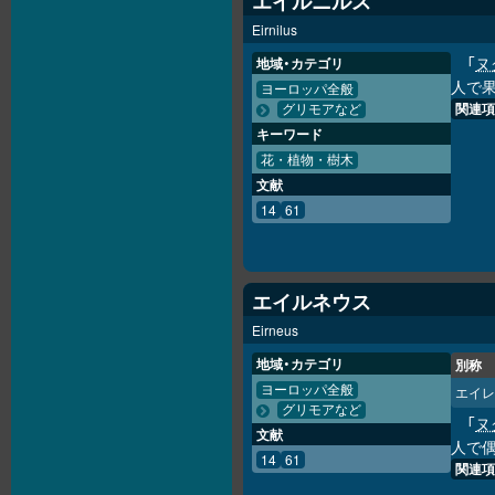
エイルニルス
Eirnilus
「
ヌ
地域・カテゴリ
人で
ヨーロッパ全般
関連項
グリモアなど
キーワード
花・植物・樹木
文献
14
61
エイルネウス
Eirneus
地域・カテゴリ
別称
ヨーロッパ全般
エイレ
グリモアなど
「
ヌ
文献
人で
14
61
関連項