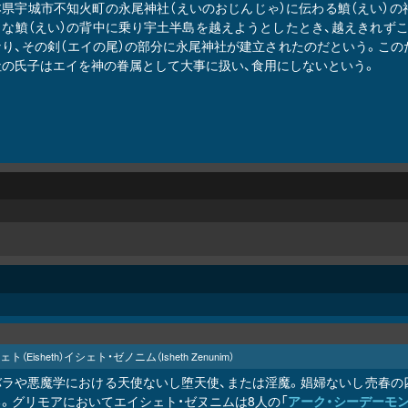
本県宇城市不知火町の永尾神社（えいのおじんじゃ）に伝わる鱝（えい）の
きな鱝（えい）の背中に乗り宇土半島を越えようとしたとき、越えきれず
なり、その剣（エイの尾）の部分に永尾神社が建立されたのだという。この
社の氏子はエイを神の眷属として大事に扱い、食用にしないという。
ェト
イシェト・ゼノニム
（Eisheth）
（Isheth Zenunim）
バラや悪魔学における天使ないし堕天使、または淫魔。娼婦ないし売春の
。グリモアにおいてエイシェト・ゼヌニムは8人の「
アーク・シーデーモ