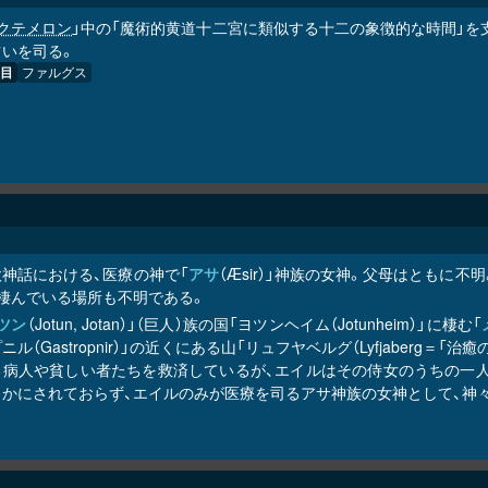
クテメロン
」中の「魔術的黄道十二宮に類似する十二の象徴的な時間」を支配
占いを司る。
目
ファルグス
欧神話における、医療の神で「
アサ
（Æsir）」神族の女神。父母はとも
、棲んでいる場所も不明である。
ツン
（Jotun, Jotan）」（巨人）族の国「ヨツンヘイム（Jotunheim）」に棲む「
ニル（Gastropnir）」の近くにある山「リュフヤベルグ（Lyfjaberg
る病人や貧しい者たちを救済しているが、エイルはその侍女のうちの一人
らかにされておらず、エイルのみが医療を司るアサ神族の女神として、神