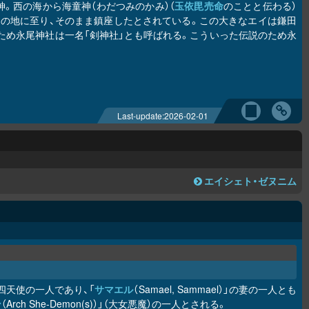
神。西の海から海童神（わだつみのかみ）（
玉依毘売命
のことと伝わる）
この地に至り、そのまま鎮座したとされている。この大きなエイは鎌田
ため永尾神社は一名「剣神社」とも呼ばれる。こういった伝説のため永
Last-update:
2026-02-01
エイシェト・ゼヌニム
四天使の一人であり、「
サマエル
（Samael, Sammael）」の妻の一人とも
ン
（Arch She-Demon(s)）」（大女悪魔）の一人とされる。