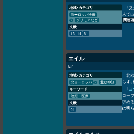
「
ヌ
地域・カテゴリ
人で
ヨーロッパ全般
関連項
グリモアなど
文献
13
14
61
エイル
Eir
北
地域・カテゴリ
らず
北ヨーロッパ
北欧神話
「
ヨ
キーワード
ロープ
治癒・医療
求め
文献
は明
01