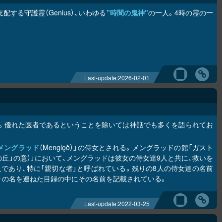
する守護霊（Genius）、いわゆる
"時間の鬼神"
の一人。4時の霊の一
Last-update:
2026-02-01
に不明。優れた医者であるということを除いては神話でも多くを語られてお
メングラッド
（Menglǫð）」の侍女とされる。メングラッドの館「ガスト
＝「治癒の丘」の意）」において、メングラッドは彼女の侍女達9人と共に、救いを
であり、特に「親切な者」と呼ばれている。残りの8人の侍女達の名前
々の名を連ねた目録の中にその名前を記載されている。
Last-update:
2022-03-25