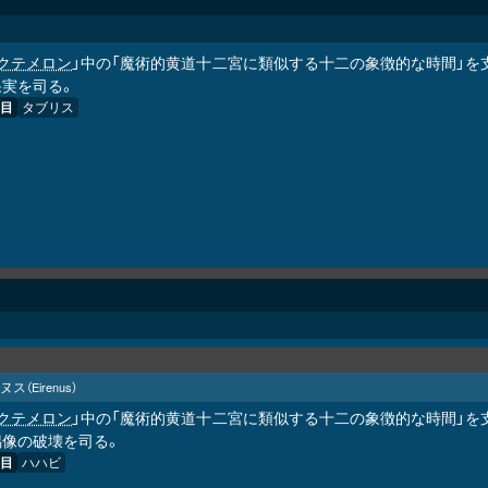
クテメロン
」中の「魔術的黄道十二宮に類似する十二の象徴的な時間」を支配
果実を司る。
目
タブリス
ヌス
（Eirenus）
クテメロン
」中の「魔術的黄道十二宮に類似する十二の象徴的な時間」を支配
偶像の破壊を司る。
目
ハハビ