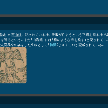
海経
」の
西山経
に記されている神。天帝が住まうという平圃を司る神で
を巡るという。また「山海経」には「榴のような声を発す」と記されてい
で人面馬身の姿をした生物として「
孰湖
（じゅくこ）」が記載されている。