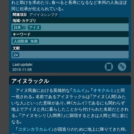
れと助けを求めたり、食べると長寿になるなど本州の人魚ほぼ
同じ伝承が伝えられている。
関連項目
アヅイコシンプク
地域・カテゴリ
日本
アイヌ
キーワード
人頭獣身
魚類
文献
24
Last-update:
2015-11-09
アイヌラック
ル
アイヌ民族における英雄的な「
カムイ
」。「
オキク
ル
ミ
」と同
一視される。名前であるアイヌラック
ル
は「アイヌ（人間）みた
いな人」といった意味があり、神（カムイ）であるにも関わらず
地上でアイヌと共に暮らしたことから付けられた名前だとされ
る。「アイヌモシ
リ
（人間界）」に顕現するときは人間と同じ姿に
なる。
「
コタンカ
ラ
カムイ
」が国造りのために地上に降りてきた時、