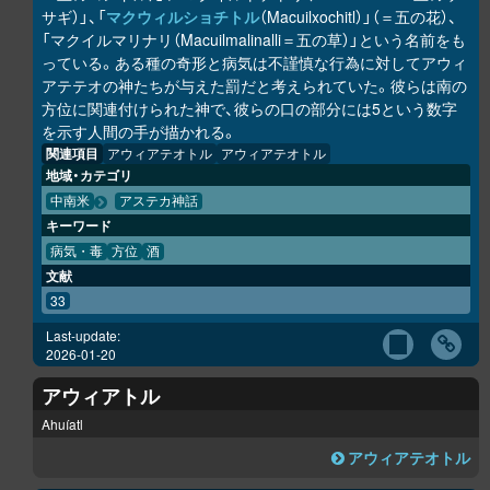
サギ）」、「
マクウィルショチトル
（Macuilxochitl）」（＝五の花）、
「マクイルマリナリ（Macuilmalinalli＝五の草）」という名前をも
っている。ある種の奇形と病気は不謹慎な行為に対してアウィ
アテテオの神たちが与えた罰だと考えられていた。彼らは南の
方位に関連付けられた神で、彼らの口の部分には5という数字
を示す人間の手が描かれる。
関連項目
アウィアテオトル
アウィアテオトル
地域・カテゴリ
中南米
アステカ神話
キーワード
病気・毒
方位
酒
文献
33
Last-update:
2026-01-20
アウィアトル
Ahuíatl
アウィアテオトル