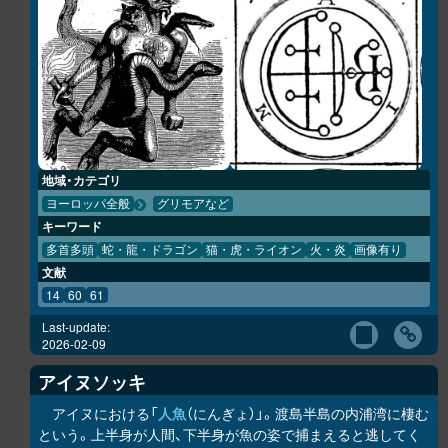
地域・カテゴリ
ヨーロッパ全般
グリモアなど
キーワード
多首多頭
蛇・龍・ドラゴン
猫・虎・ライオン
火・炎
画像有り
文献
14
60
61
Last-update:
2026-02-09
アイヌソッキ
アイヌにおける「
人魚
（にんぎょ）」。渡島半島の内浦湾に棲む
という。上半身が人間、下半身が魚の姿で捕まえると逃してく