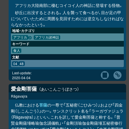
アフリカ大陸南部に棲むコイコイ人の神話に登場する怪物。
砂丘に出没するとされる。人を襲って食べるが、目が足の甲
についていたために周囲を見回すためには逆立ちしなければな
らなかったという。
地域・カテゴリ
アフリカ
アフリカ諸神話
キーワード
食人
文献
04
48
Last-update:
2020-04-04
愛金剛菩薩
あいこんごうぼさつ
Rāgavajra
仏教における
菩薩
の一尊で「五秘密（ごひみつ）」および「四金
剛（しこんごう）」の一。サンスクリット名を「ラーガヴァジュラ
（Rāgavajra）」といい、これを訳して愛金剛菩薩と称する。「普
賢金剛薩埵略瑜伽念誦儀軌」・「金剛頂瑜伽金剛薩埵五秘密修行