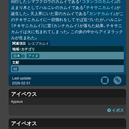
同行したシマフクロウのカムイである「
コタンコ
ロ
カムイ
」の
止まり木としてハルニレのカムイである「
チキサニカムイ
」が
誕生した。天上界にいた雷のカムイである「
カンナカムイ
」がこ
のチキサニカムイに一目惚れをしてそば近づいたが、ハルニレ
（チキサニカムイ）に雷（カンナカムイ）が落ちた結果、チキサニ
カムイは火に包まれてしまった。この炎の中からアイヌラック
ル
が生まれた。
関連項目
レエプカムイ
地域・カテゴリ
日本
アイヌ
文献
02
Last-update:
2026-02-01
アイペウス
Aypeus
イポス
アイペオス