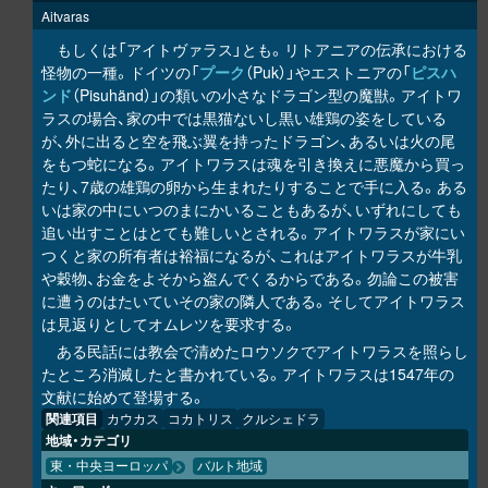
Aitvaras
もしくは「アイトヴァラス」とも。リトアニアの伝承における
怪物の一種。ドイツの「
プーク
（Puk）」やエストニアの「
ピスハ
ンド
（Pisuhänd）」の類いの小さなドラゴン型の魔獣。アイトワ
ラスの場合、家の中では黒猫ないし黒い雄鶏の姿をしている
が、外に出ると空を飛ぶ翼を持ったドラゴン、あるいは火の尾
をもつ蛇になる。アイトワラスは魂を引き換えに悪魔から買っ
たり、7歳の雄鶏の卵から生まれたりすることで手に入る。ある
いは家の中にいつのまにかいることもあるが、いずれにしても
追い出すことはとても難しいとされる。アイトワラスが家にい
つくと家の所有者は裕福になるが、これはアイトワラスが牛乳
や穀物、お金をよそから盗んでくるからである。勿論この被害
に遭うのはたいていその家の隣人である。そしてアイトワラス
は見返りとしてオムレツを要求する。
ある民話には教会で清めたロウソクでアイトワラスを照らし
たところ消滅したと書かれている。アイトワラスは1547年の
文献に始めて登場する。
関連項目
カウカス
コカトリス
クルシェドラ
地域・カテゴリ
東・中央ヨーロッパ
バルト地域