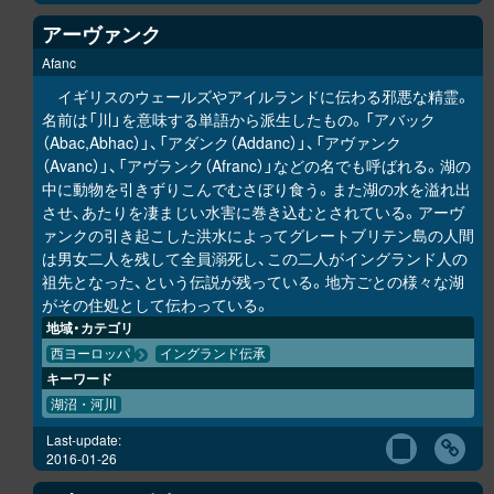
アーヴァンク
Afanc
イギリスのウェールズやアイルランドに伝わる邪悪な精霊。
名前は「川」を意味する単語から派生したもの。「アバック
（Abac,Abhac）」、「アダンク（Addanc）」、「アヴァンク
（Avanc）」、「アヴランク（Afranc）」などの名でも呼ばれる。湖の
中に動物を引きずりこんでむさぼり食う。また湖の水を溢れ出
させ、あたりを凄まじい水害に巻き込むとされている。アーヴ
ァンクの引き起こした洪水によってグレートブリテン島の人間
は男女二人を残して全員溺死し、この二人がイングランド人の
祖先となった、という伝説が残っている。地方ごとの様々な湖
がその住処として伝わっている。
地域・カテゴリ
西ヨーロッパ
イングランド伝承
キーワード
湖沼・河川
Last-update:
2016-01-26