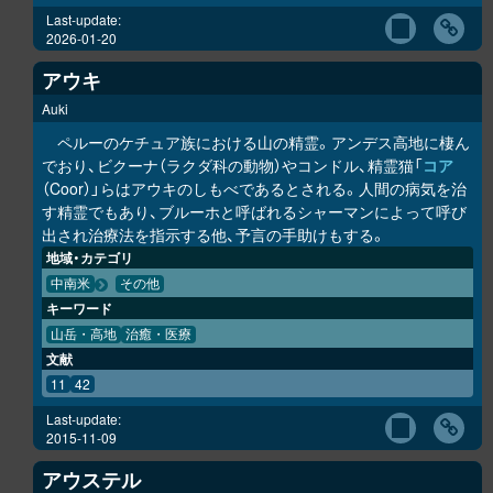
Last-update:
2026-01-20
アウキ
Auki
ペルーのケチュア族における山の精霊。アンデス高地に棲ん
でおり、ビクーナ（ラクダ科の動物）やコンドル、精霊猫「
コア
（Coor）」らはアウキのしもべであるとされる。人間の病気を治
す精霊でもあり、ブルーホと呼ばれるシャーマンによって呼び
出され治療法を指示する他、予言の手助けもする。
地域・カテゴリ
中南米
その他
キーワード
山岳・高地
治癒・医療
文献
11
42
Last-update:
2015-11-09
アウステル