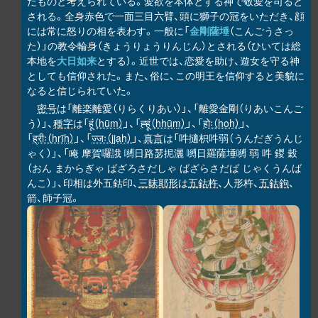
たものと考えられている。愛欲を本体とする神で敬愛を司ると
される。全身赤色で一面三目六臂、頭に獅子の冠をいただき、顔
には常に怒りの相を表わす。一般に「
金剛薩埵
（こんごうさっ
た）」の教令輪身（きょうりょうりんじん）とされる（ひいては総
本地を
大日如来
とする）。近世では、恋愛を助け、遊女を守る神
としても信仰された。また、俗に、この明王を信仰すると美貌に
なると信じられていた。
密号
は「離楽離愛（りらくりあい）」、「離愛金剛（りあいこんご
う）」、
種字
は「
हूं（hūṃ）
」、「
ह्हूं（hhūṃ）
」、「
होः（hoḥ）
」、
「
ह्रीः（hrīḥ）
」、「
ज्जः（jjaḥ）
」、
真言
は「吽擿枳吽弱（うんだぎうんじ
ゃく）」、「唵 摩賀囉誐 嚩日路瑟抳灑 嚩日羅薩埵嚩 弱 吽 鍐 穀
（おん まからぎゃ ばざろさだしゃ ばざらさだば じゃくうんば
んこ）」、印相は外五鈷印、
三昧耶形
は
五鈷杵
、人形杵、
五鈷鉤
、
箭、師子冠。