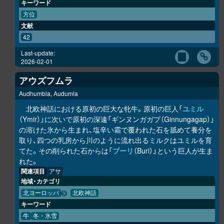
キーワード
方位
文献
42
Last-update:
2026-02-01
アウズフムラ
Audhumbla, Audumla
北欧神話における原初の巨大な牝牛。原初の巨人「
ユミル
（Ymir）」に次いで原初の深遠「ギンヌンガガプ（Ginnungagap）」
の溶けた氷から生まれ、塩辛い霜で覆われた石を舐めて養分を
取り、四つの乳房から川のように流れ出るミルクはユミルを育
てた。その削られた石からは「
ブーリ
（Buri）」という巨人が生ま
れた。
関連項目
アサ
地域・カテゴリ
北ヨーロッパ
北欧神話
キーワード
牛
冬・氷雪