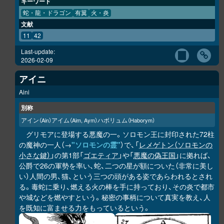
キーワード
蛇・龍・ドラゴン
有翼
火・炎
文献
11
42
Last-update:
2026-02-09
アイニ
Aini
別称
アイン
アイム
ハボリュム
（Ain）
（Aim, Aym）
（Haborym）
グリモアに登場する悪魔の一。ソロモン王に封印された72柱
の魔神の一人（→
"ソロモンの霊"
）で、「
レメゲトン（ソロモンの
小さな鍵）
」の第1部「
ゴエティア
」や「
悪魔の偽王国
」に拠れば、
公爵で26の軍勢を率い、蛇、二つの星が額についた（非常に美し
い）人間の男、猫、という三つの頭がある姿であらわれるとされ
る。毒蛇に乗り、燃える火の棒を手に持っており、その炎で都市
や城などを燃やすという。秘密の事柄について真実を教え、人
を既知に富ませる力をもっているという。