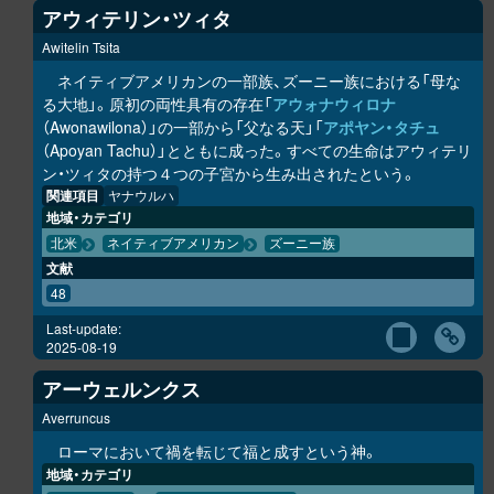
アウィテリン・ツィタ
Awitelin Tsita
ネイティブアメリカンの一部族、ズーニー族における「母な
る大地」。原初の両性具有の存在「
アウォナウィロナ
（Awonawilona）」の一部から「父なる天」「
アポヤン・タチュ
（Apoyan Tachu）」とともに成った。すべての生命はアウィテリ
ン・ツィタの持つ４つの子宮から生み出されたという。
関連項目
ヤナウルハ
地域・カテゴリ
北米
ネイティブアメリカン
ズーニー族
文献
48
Last-update:
2025-08-19
アーウェルンクス
Averruncus
ローマにおいて禍を転じて福と成すという神。
地域・カテゴリ