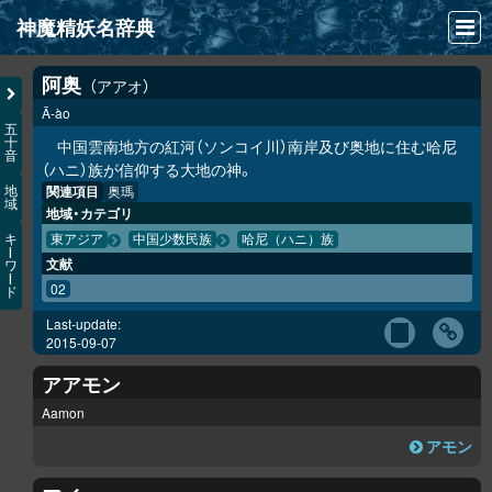
神魔精妖名辞典
NEWS
阿奥
アアオ
Ā-ào
INFO
五
十
中国雲南地方の紅河（ソンコイ川）南岸及び奥地に住む哈尼
音
文献
（ハニ）族が信仰する大地の神。
関連項目
奥瑪
地
域
検索
地域・カテゴリ
キ
東アジア
中国少数民族
哈尼（ハニ）族
凖項目
ー
文献
ワ
ー
02
ド
画像資料便覧
Last-update:
LINK
2015-09-07
アアモン
Aamon
アモン