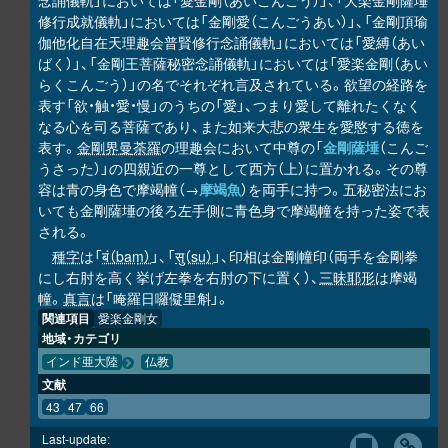
念誦儀軌」においては「愛金剛（あいこんごう）」、「大楽金剛薩埵
修行成就儀軌」においては「金剛愛（こんごうあい）」、「金剛頂瑜
伽他化自在天理趣会普賢修行念誦儀軌」においては「愛縛（あい
ばく）」、「金剛王菩薩秘密念誦儀軌」においては「愛楽金剛（あい
らくこんごう）」の名でそれぞれ言及されている。欲望の経路を
表す「欲・触・愛・慢」のうちの「愛」、つまり愛して離れたくなく
なる心を司る菩薩であり、また如来大悲の衆生を愛愍する徳を
表す。
金剛界曼荼羅
の理趣会において中尊の「
金剛薩埵
（こんご
うさった）」の四親近の一尊として西方（上）に置かれる。その尊
容は青の身色で摩竭幢（→
摩竭魚
）を両手に持つ。五秘密法にお
いても金剛薩埵の後ろ左手側に青色身で摩竭幢を持った姿で表
される。
種字
は「
बं（baṃ）
」、「
सु（su）
」、印相は金剛幢印（両手を金剛拳
にし右肘を高く挙げ左拳を右肘の下に置く）、
三昧耶形
は摩竭
幢。
真言
は「唵羅日囉儗里斛」。
関連項目
愛楽金剛女
地域・カテゴリ
インド亜大陸
仏教
文献
43
47
66
Last-update: