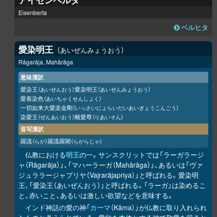
アイゼンベルタ
Eisenberta
ベルヒタ
愛染明王
あいぜんみょうおう
Rāgarāja, Mahārāga
意味漢訳
愛染王
愛染明王
（あいぜんおう）
（あいぜんみょうおう）
愛着染色
（あいちゃくせんしょく）
一切如来大愛楽金剛
（いっさいにょらいだいあいぎょうこんごう）
染愛王
離愛尊
（ぜんあいおう）
（りあいそん）
音写漢訳
羅誐
羅誐羅闍
（らが）
（らがらじゃ）
仏教における
明王
の一。サンスクリットでは「ラーガラージ
ャ（Rāgarāja）」、「マハーラーガ（Mahārāga）」、あるいは「ヴァ
ジュララージャプリヤ（Vajrarājapriya）」と呼ばれる。愛染明
王、「愛染王（あいぜんおう）」と呼ばれる。「ラーガ」は染めるこ
と、赤いこと、あるいは激しい欲望などを意味する。
インド神話の愛の神「
カーマ
（Kāma）」が仏教に取り入れられ