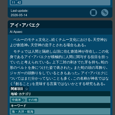
11
42
Last-update:
2026-05-14
アイ・アパエク
Ai Apaec
ペルーのモチェ文化と、続くチムー文化における、天空神お
よび創造神。天空神の息子とされる場合もある。
モチェでは人間と隔絶し山頂に住む創造神が存在し、この化
身であるアイ・アパエクが積極的に人間に関与する役目を担っ
ていたと考えられている。上下二対の剥きでた牙を持ち、蛇の
形のベルトを身につけた姿で表された。また蛇の頭の耳飾り、
ジャガーの頭飾りをしているときもあった。アイ・アパエクに
ついてはまだ分かってないことも多く、この名称が神名ではな
く「創ること」を意味する言葉ではないかとする研究もある。
関連項目
シ
地域・カテゴリ
中南米
その他
キーワード
海・大洋・航海