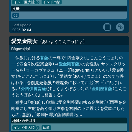
インド亜大陸
インド南部
文献
02
Last-update:
2026-02-04
愛楽金剛女
あいよくこんごうにょ
Rāgavajriṇī
仏教における
菩薩
の一尊で「四金剛女（しこんごうにょ）」の
一で四金剛の愛楽金剛（→
愛金剛菩薩
）の女性形。サンスクリッ
ト名を「ラーガヴァジュリニー（Rāgavajriṇī）」といい、「愛金剛
女（あいこんごうにょ）」、「愛結女（あいけつにょ）」の名でも呼
ばれる。
金剛界曼荼羅
の理趣会において西北（右上）に配され
る。「
外四供養菩薩
（げしくようぼさつ）」の「
金剛燈菩薩
（こんご
うとうぼさつ）」に相当する。
種字
は「
स（sa）
」、印相は愛金剛菩薩の執る金剛幢印（両手を金
剛拳にし右肘を高く挙げ左拳を右肘の下に置く）を柔軟にした
もの、
真言
は「鑁嚩日囉抳薩麼囉囉吒」。
地域・カテゴリ
インド亜大陸
仏教