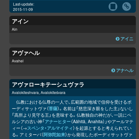
Last-update:
2015-11-09
アイン
Ain
アイニ
アヴァヘル
Avahel
アナヘル
アヴァローキテーシュヴァラ
Avalokiteshvara, Avalokiteśvara
仏教における仏尊の一人で、広範囲の地域で信仰を受けるボ
ーディサットヴァ（
菩薩
）。名前は「慈悲深き眼をした主」ないし
「高所より見守る王」を意味する。仏教独自の神だが、一説にペ
ルシアの古い神「
アナーヒター
（Aāhitā, Anahita）」やアールマテ
ィー（→
スペンタ・アルマイティ
）を起源とすると考えられてい
る。アミターバ（
阿弥陀如来
）から発現したボーディサットヴァ