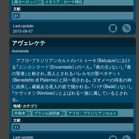
南ヨーロッパ
イタリア・ローマ神話
文献
01
Last-update:
2015-09-07
アヴェレケテ
Averekete
アフロ・ブラジリアンカルトのバトゥーキ（Batuque）におけ
る「
エンカンタード
（Encantado）」の一人。「夜の主」ないし「夜
の聖者」と称され、黒人とされるパレルモの聖ベネデット
（Benedetto di Palermo）と同一視される。ダオメーの同名の神
に由来し、威厳ある老人の姿で描かれる。「バデ（Badé）」ないし
「ケヴィオソ（Kevioso）」とよばれる一族に属しているとされ
る。
地域・カテゴリ
中南米
ブラジル諸部族
アフロ・ブラジリアンカルト
文献
11
Last-update: