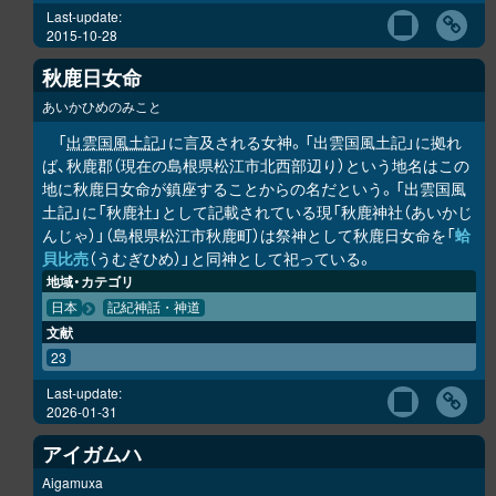
Last-update:
2015-10-28
秋鹿日女命
あいかひめのみこと
「
出雲国風土記
」に言及される女神。「出雲国風土記」に拠れ
ば、秋鹿郡（現在の島根県松江市北西部辺り）という地名はこの
地に秋鹿日女命が鎮座することからの名だという。「出雲国風
土記」に「秋鹿社」として記載されている現「秋鹿神社（あいかじ
んじゃ）」（島根県松江市秋鹿町）は祭神として秋鹿日女命を「
蛤
貝比売
（うむぎひめ）」と同神として祀っている。
地域・カテゴリ
日本
記紀神話・神道
文献
23
Last-update:
2026-01-31
アイガムハ
Aigamuxa