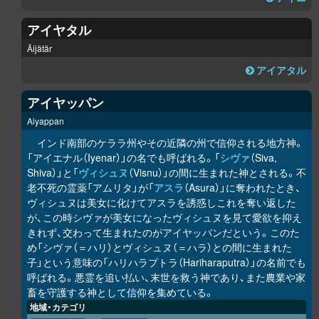
アイヤタル
Äijätär
アイアタル
アイヤッパン
Aiyappan
インド南部のケララ州やその近隣の州で信仰される地方神。
「アイエナル（Iyenar）」の名でも呼ばれる。「
シヴァ
（Siva,
Shiva）」と「
ヴィシュヌ
（Visnu）」の間に生まれた神とされる。不
老不死の霊薬「アムリタ」が「
アスラ
（Asura）」に奪われたとき、
ヴィシュヌは美女に化けてアスラを誘惑しこれを奪い返した
が、この時シヴァが美女になったヴィシュヌを見て愛欲を抑え
きれず、交わって生まれたのがアイヤッパンだという。このた
め「シヴァ（＝ハリ）とヴィシュヌ（＝ハラ）との間に生まれた
子」という意味の「ハリハラプトラ（Hariharaputra）」の名前でも
呼ばれる。悪霊を追い払い、末世を救う神であり、また農業や家
畜を守護する神として信仰を集めている。
地域・カテゴリ