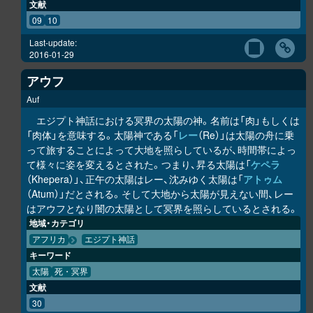
文献
09
10
Last-update:
2016-01-29
アウフ
Auf
エジプト神話における冥界の太陽の神。名前は「肉」もしくは
「肉体」を意味する。太陽神である「
レー
（Re）」は太陽の舟に乗
って旅することによって大地を照らしているが、時間帯によっ
て様々に姿を変えるとされた。つまり、昇る太陽は「
ケペラ
（Khepera）」、正午の太陽はレー、沈みゆく太陽は「
アトゥム
（Atum）」だとされる。そして大地から太陽が見えない間、レー
はアウフとなり闇の太陽として冥界を照らしているとされる。
地域・カテゴリ
アフリカ
エジプト神話
キーワード
太陽
死・冥界
文献
30