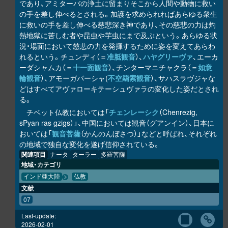
であり、アミターバの浄土に留まりそこから人間や動物に救い
の手を差し伸べるとされる。加護を求められればあらゆる衆生
に救いの手を差し伸べる慈悲深き神であり、その慈悲の力は灼
熱地獄に苦しむ者や昆虫や芋虫にまで及ぶという。あらゆる状
況・場面において慈悲の力を発揮するために姿を変えてあらわ
れるという。チュンディ（＝
准胝観音
）、
ハヤグリーヴァ
、エーカ
ーダシャムカ（＝
十一面観音
）、チンターマニチャクラ（＝
如意
輪観音
）、アモーガパーシャ(
不空羂索観音
）、サハスラヴジャな
どはすべてアヴァローキテーシュヴァラの変化した姿だとされ
る。
チベット仏教においては「
チェンレーシク
（Chenrezig,
sPyan ras gzigs）」、中国においては観音（グアンイン）、日本に
おいては「
観音菩薩
（かんのんぼさつ）」などと呼ばれ、それぞれ
の地域で独自な変化を遂げ信仰されている。
関連項目
ナータ
ターラー
多羅菩薩
地域・カテゴリ
インド亜大陸
仏教
文献
07
Last-update:
2026-02-01