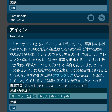
文献
08
Last-update:
2016-01-26
アイオン
Aeon, Æon
「アイオーン」とも。グノーシス主義において、至高神の神性
の顕れであり、神の最初の被造物たる高次の霊に対する総称。
神の思想が実体化したものであり、男女の一組で流出し、「プレ
ロマ（永遠の世界）あるいは神の充満を形成する」。キリスト教
では天使の階級の一つして扱われる場合もある。またセフィロ
トの各セフィラに照応する神の流出としての被造物とされるこ
ともある。世界の創造以来「
アブラクサス
（Abraxas）」を筆頭と
して、少なくて8、多くて365のアイオンが存在したとされる。
関連項目
アカモト
デミウルゴス
ピスティス・ソフィア
地域・カテゴリ
ヨーロッパ全般
キリスト教・ユダヤ教
文献
13