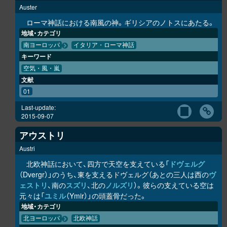
Auster
ローマ神話における南風の神。ギリシアのノトスにあたる。
地域・カテゴリ
南ヨーロッパ
イタリア・ローマ神話
キーワード
空気・風・嵐
文献
01
Last-update:
2015-09-07
アウストリ
Austri
北欧神話において、四方で天空を支えている「
ドヴェルグ
（Dvergr）」のうち、東を支えるドヴェルグ（あとの三人は西の
ヴ
ェストリ
、南の
スズリ
、北の
ノルズリ
）。彼らの支えている空は
元々は「
ユミル
（Ymir）」の頭蓋骨だった。
地域・カテゴリ
北ヨーロッパ
北欧神話