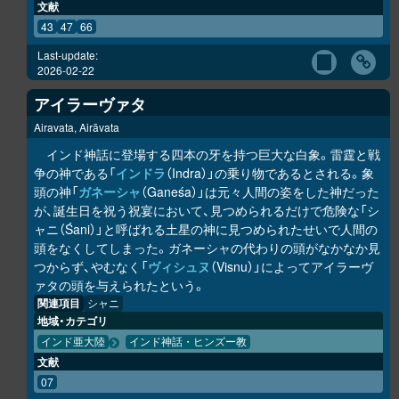
文献
43
47
66
Last-update:
2026-02-22
アイラーヴァタ
Airavata, Airāvata
インド神話に登場する四本の牙を持つ巨大な白象。雷霆と戦
争の神である「
インドラ
（Indra）」の乗り物であるとされる。象
頭の神「
ガネーシャ
（Ganeśa）」は元々人間の姿をした神だった
が、誕生日を祝う祝宴において、見つめられるだけで危険な「シ
ャニ（Śani）」と呼ばれる土星の神に見つめられたせいで人間の
頭をなくしてしまった。ガネーシャの代わりの頭がなかなか見
つからず、やむなく「
ヴィシュヌ
（Visnu）」によってアイラーヴ
ァタの頭を与えられたという。
関連項目
シャニ
地域・カテゴリ
インド亜大陸
インド神話・ヒンズー教
文献
07