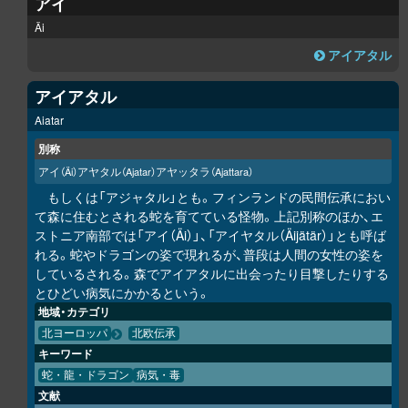
アイ
Äi
アイアタル
アイアタル
Aiatar
別称
アイ
アヤタル
アヤッタラ
（Äi）
（Ajatar）
（Ajattara）
もしくは「アジャタル」とも。フィンランドの民間伝承におい
て森に住むとされる蛇を育てている怪物。上記別称のほか、エ
ストニア南部では「アイ（Äi）」、「アイヤタル（Äijätär）」とも呼ば
れる。蛇やドラゴンの姿で現れるが、普段は人間の女性の姿を
しているされる。森でアイアタルに出会ったり目撃したりする
とひどい病気にかかるという。
地域・カテゴリ
北ヨーロッパ
北欧伝承
キーワード
蛇・龍・ドラゴン
病気・毒
文献