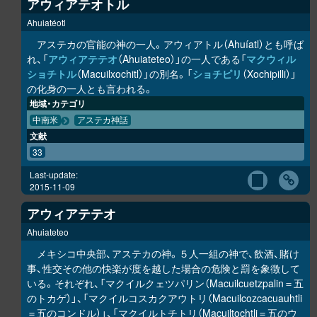
アウィアテオトル
Ahuiatéotl
アステカの官能の神の一人。アウィアトル（Ahuíatl）とも呼ば
れ、「
アウィアテテオ
（Ahuiateteo）」の一人である「
マクウィル
ショチトル
（Macuilxochitl）」の別名。「
ショチピリ
（Xochipilli）」
の化身の一人とも言われる。
地域・カテゴリ
中南米
アステカ神話
文献
33
Last-update:
2015-11-09
アウィアテテオ
Ahuiateteo
メキシコ中央部、アステカの神。５人一組の神で、飲酒、賭け
事、性交その他の快楽が度を越した場合の危険と罰を象徴して
いる。それぞれ、「マクイルクェツパリン（Macuilcuetzpalin＝五
のトカゲ）」、「マクイルコスカクアウトリ（Macuilcozcacuauhtli
＝五のコンドル）」、「マクイルトチトリ（Macuiltochtli＝五のウ