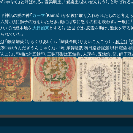
jrarājapriya）」と呼ばれる。愛染明王、「愛染王（あいぜんおう）」
ンド神話の愛の神「
カーマ
（Kāma）」が仏教に取り入れられたものと考
目六臂、頭に獅子の冠をいただき、顔には常に怒りの相を表わす。一般に「
（ひいては総本地を
大日如来
とする）。近世では、恋愛を助け、遊女を守る
じられていた。
号
は「離楽離愛（りらくりあい）」、「離愛金剛（りあいこんごう）」、
種字
は「
ह
枳吽弱（うんだぎうんじゃく）」、「唵 摩賀囉誐 嚩日路瑟抳灑 嚩日羅薩埵嚩
んこ）」、印相は外五鈷印、
三昧耶形
は
五鈷杵
、人形杵、
五鈷鉤
、箭、師子冠