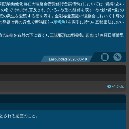
「金剛頂瑜伽他化自在天理趣会普賢修行念誦儀軌」においては「愛縛（あい
」の名でそれぞれ言及されている。欲望の経路を表す「欲・触・愛・慢」の
大悲の衆生を愛愍する徳を表す。
金剛界曼荼羅
の理趣会において中尊の
の尊容は青の身色で摩竭幢（→
摩竭魚
）を両手に持つ。五秘密法におい
挙げ左拳を右肘の下に置く）、
三昧耶形
は摩竭幢。
真言
は「唵羅日囉儗里
Last-update:
2026-03-19
イシム
とされる悪霊のこと。