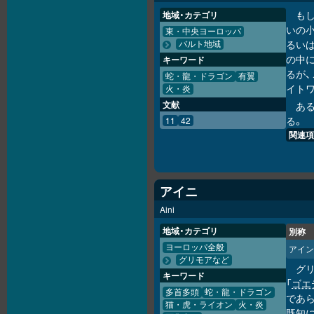
も
地域・カテゴリ
いの
東・中央ヨーロッパ
るい
バルト地域
の中
キーワード
るが
蛇・龍・ドラゴン
有翼
イト
火・炎
文献
あ
る。
11
42
関連項
アイニ
Aini
地域・カテゴリ
別称
ヨーロッパ全般
アイン
グリモアなど
グ
キーワード
「
ゴエ
多首多頭
蛇・龍・ドラゴン
であ
猫・虎・ライオン
火・炎
既知