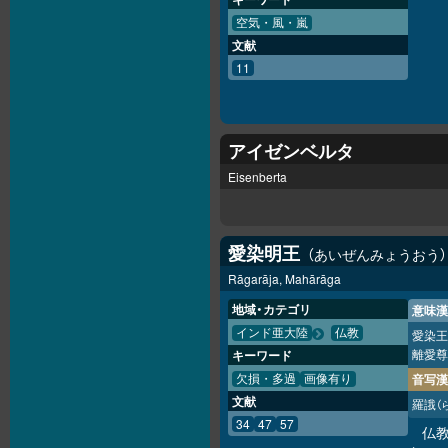
空気・風・嵐
文献
11
アイゼンベルタ
Eisenberta
愛染明王
あいぜんみょうおう
Rāgarāja, Mahārāga
地域・カテゴリ
意味漢
インド亜大陸
仏教
愛染王
離愛尊
キーワード
音写漢
欠損・多過
画像有り
文献
羅誐
（
34
47
57
仏