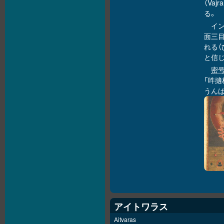
（Va
る。
イ
面三
れる
と信
密
「吽擿
うんば
アイトワラス
Aitvaras