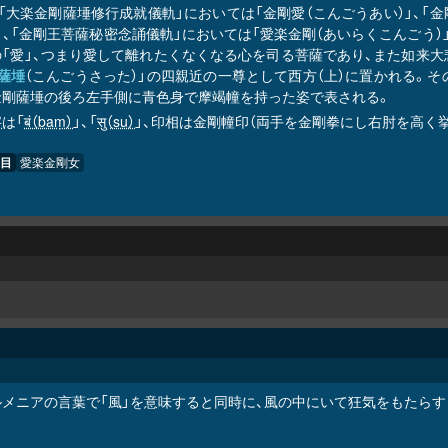
、「大楽金剛薩埵修行成就儀軌」においては「金剛愛（こんごうあい）」、
」、「金剛王菩薩秘密念誦儀軌」においては「愛楽金剛（あいらくこんごう）
の「愛」、つまり愛して離れたくなくなる心を司る菩薩であり、また如来
薩埵
（こんごうさった）」の四親近の一尊として西方（上）に置かれる。そ
金剛薩埵の後ろ左手側に青色身で摩竭幢を持った姿で表される。
字
は「
बं（baṃ）
」、「
सु（su）
」、印相は金剛幢印（両手を金剛拳にし右肘を高く
目
愛楽金剛女
ルメニアの言葉で「風」を意味すると同時に、風の中にいて狂気をもたらす