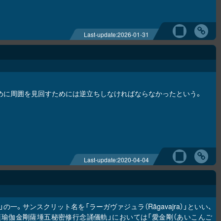
Last-update:
2026-01-31
めに周囲を見回すためには逆立ちしなければならなかったという。
Last-update:
2020-04-04
の一。サンスクリット名を「ラーガヴァジュラ（Rāgavajra）」といい、
頂瑜伽金剛薩埵五秘密修行念誦儀軌」においては「愛金剛（あいこんご