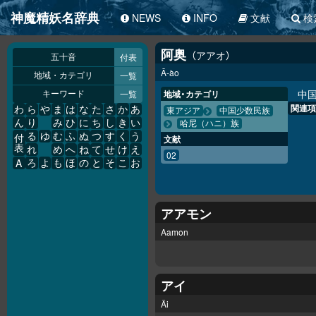
神魔精妖名辞典
NEWS
INFO
文献
検
阿奥
アアオ
付表
五十音
Ā-ào
一覧
地域・カテゴリ
中
一覧
地域・カテゴリ
キーワード
関連項
わ
ら
や
ま
は
な
た
さ
か
あ
東アジア
中国少数民族
ん
り
み
ひ
に
ち
し
き
い
哈尼（ハニ）族
る
ゆ
む
ふ
ぬ
つ
す
く
う
付
文献
表
れ
め
へ
ね
て
せ
け
え
02
A
ろ
よ
も
ほ
の
と
そ
こ
お
アアモン
Aamon
アイ
Äi