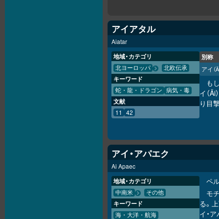
アイアタル
Aiatar
地域・カテゴリ
別称
北ヨーロッパ
北欧伝承
アイ
（Ä
キーワード
も
蛇・龍・ドラゴン
病気・毒
イ（Ä
文献
り目
11
42
アイ・アパエク
Ai Apaec
ペ
地域・カテゴリ
モ
中南米
その他
る。
キーワード
イ・
海・大洋・航海