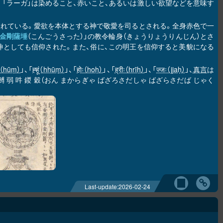
と呼ばれる。「ラーガ」は染めること、赤いこと、あるいは激しい欲望などを意味す
えられている。愛欲を本体とする神で敬愛を司るとされる。全身赤色で一
金剛薩埵
（こんごうさった）」の教令輪身（きょうりょうりんじん）とさ
神としても信仰された。また、俗に、この明王を信仰すると美貌になる
ूं（hūṃ）
」、「
ह्हूं（hhūṃ）
」、「
होः（hoḥ）
」、「
ह्रीः（hrīḥ）
」、「
ज्जः（jjaḥ）
」、
真言
は
 弱 吽 鍐 穀（おん まからぎゃ ばざろさだしゃ ばざらさだば じゃく
。
Last-update:
2026-02-24