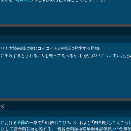
フリカ大陸南部に棲むコイコイ人の神話に登場する怪物。
丘に出没するとされる。人を襲って食べるが、目が足の甲についていたた
つ
教における
菩薩
の一尊で「五秘密（ごひみつ）」および「四金剛（しこんごう）」
を訳して愛金剛菩薩と称する。「普賢金剛薩埵略瑜伽念誦儀軌」・「金剛