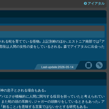
アイアタル
される蛇を育てている怪物。上記別称のほか、エストニア南部では「ア
現れるが、普段は人間の女性の姿をしているされる。森でアイアタルに出会った
Last-update:
2026-05-14
空神の息子とされる場合もある。
アパエクが積極的に人間に関与する役目を担っていたと考えられてい
。また蛇の頭の耳飾り、ジャガーの頭飾りをしているときもあった。ア
「創ること」を意味する言葉ではないかとする研究もある。