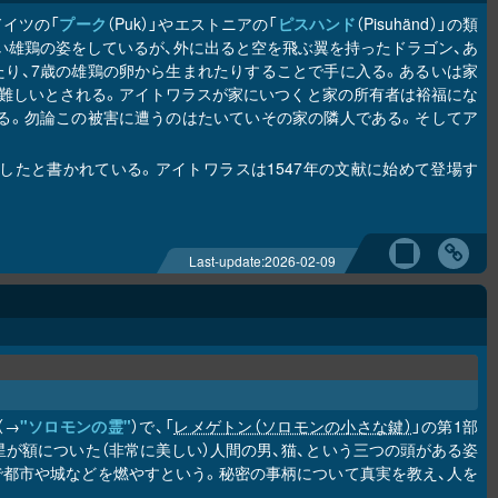
イツの「
プーク
（Puk）」やエストニアの「
ピスハンド
（Pisuhänd）」の類
い雄鶏の姿をしているが、外に出ると空を飛ぶ翼を持ったドラゴン、あ
り、7歳の雄鶏の卵から生まれたりすることで手に入る。あるいは家
難しいとされる。アイトワラスが家にいつくと家の所有者は裕福にな
る。勿論この被害に遭うのはたいていその家の隣人である。そしてア
たと書かれている。アイトワラスは1547年の文献に始めて登場す
Last-update:
2026-02-09
（→
"ソロモンの霊"
）で、「
レメゲトン（ソロモンの小さな鍵）
」の第1部
の星が額についた（非常に美しい）人間の男、猫、という三つの頭がある姿
で都市や城などを燃やすという。秘密の事柄について真実を教え、人を