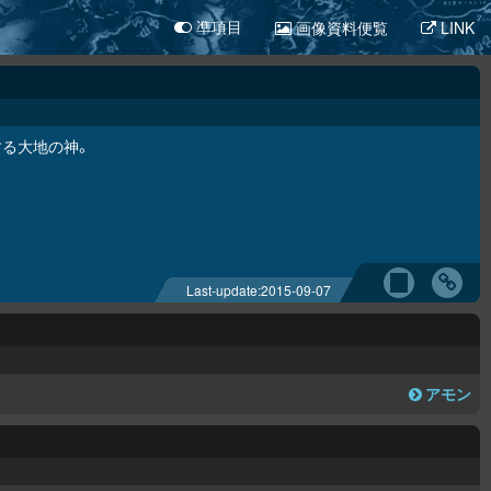
画像資料便覧
LINK
凖項目
する大地の神。
Last-update:
2015-09-07
アモン