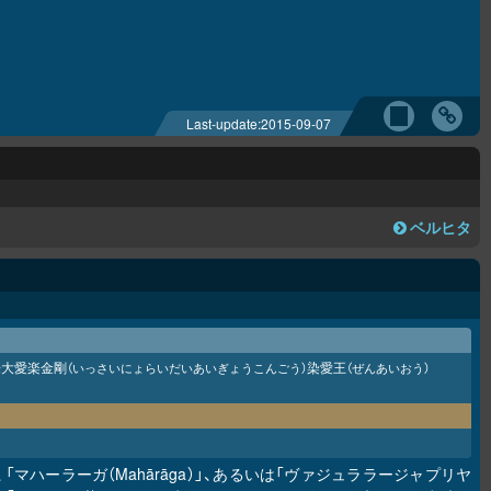
Last-update:
2015-09-07
ベルヒタ
来大愛楽金剛
染愛王
（いっさいにょらいだいあいぎょうこんごう）
（ぜんあいおう）
」、「マハーラーガ（Mahārāga）」、あるいは「ヴァジュララージャプリヤ