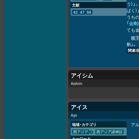
う）」
文献
ばく）
43
47
66
うち
「
金剛
ても
種
斛」。
関連項
アイシム
Aishim
アイス
Ays
ア
地域・カテゴリ
西アジア
西アジア諸神話
キーワード