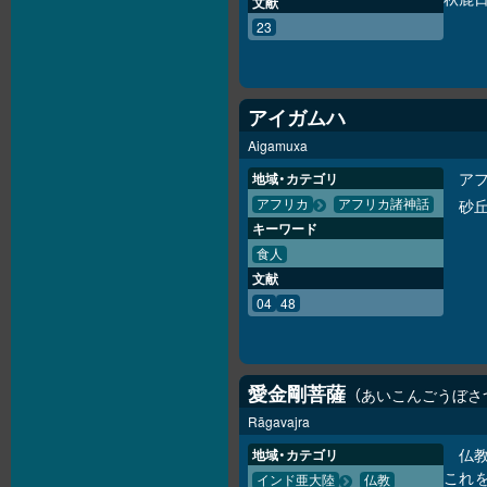
文献
23
アイガムハ
Aigamuxa
ア
地域・カテゴリ
砂
アフリカ
アフリカ諸神話
キーワード
食人
文献
04
48
愛金剛菩薩
あいこんごうぼさ
Rāgavajra
仏
地域・カテゴリ
これ
インド亜大陸
仏教