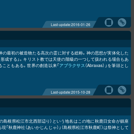
Last-update:
2016-01-26
、神の最初の被造物たる高次の霊に対する総称。神の思想が実体化した
を形成する」。キリスト教では天使の階級の一つして扱われる場合もあ
ることもある。世界の創造以来「
アブラクサス
（Abraxas）」を筆頭とし
Last-update:
2015-10-28
在の島根県松江市北西部辺り）という地名はこの地に秋鹿日女命が鎮座
現「秋鹿神社（あいかじんじゃ）」（島根県松江市秋鹿町）は祭神として