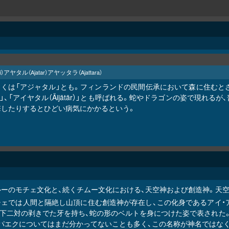
アヤタル
アヤッタラ
i）
（Ajatar）
（Ajattara）
しくは「アジャタル」とも。フィンランドの民間伝承において森に住むと
i）」、「アイヤタル（Äijätär）」とも呼ばれる。蛇やドラゴンの姿で
撃したりするとひどい病気にかかるという。
ルーのモチェ文化と、続くチムー文化における、天空神および創造神。天
チェでは人間と隔絶し山頂に住む創造神が存在し、この化身であるアイ・
上下二対の剥きでた牙を持ち、蛇の形のベルトを身につけた姿で表された
アパエクについてはまだ分かってないことも多く、この名称が神名ではなく