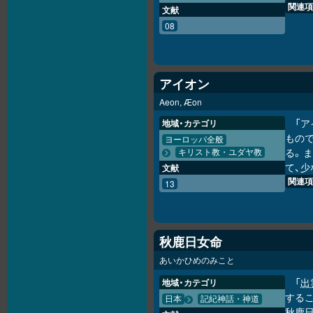
関連項
文献
08
アイオン
Aeon, Æon
「
地域・カテゴリ
もの
ヨーロッパ全般
る。
キリスト教・ユダヤ教
て、少
文献
関連項
13
秋鹿日女命
あいかひめのみこと
「
出
地域・カテゴリ
するこ
日本
記紀神話・神道
秋鹿日