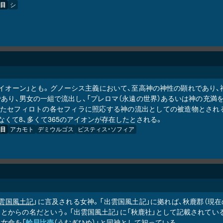
目
シ
アイオーン」とも。グノーシス主義において、至高神の神性の顕れであり
であり、男女の一組で流出し、「プレロマ（永遠の世界）あるいは神の充満
またセフィロトの各セフィラに照応する神の流出としての被造物とされ
なくて8、多くて365のアイオンが存在したとされる。
目
アカモト
デミウルゴス
ピスティス・ソフィア
雲国風土記
」に言及される女神。「出雲国風土記」に拠れば、秋鹿郡（現
とからの名だという。「出雲国風土記」に「秋鹿社」として記載されている
女命を「
蛤貝比売
（うむぎひめ）」と同神として祀っている。