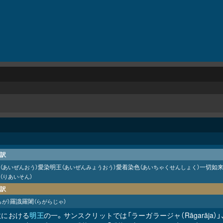
訳
愛染明王
愛着染色
一切如
（あいぜんおう）
（あいぜんみょうおう）
（あいちゃくせんしょく）
（りあいそん）
訳
羅誐羅闍
らが）
（らがらじゃ）
教における
明王
の一。サンスクリットでは「ラーガラージャ（Rāgarāja）