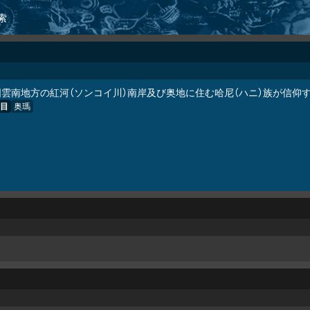
索
国雲南地方の紅河（ソンコイ川）南岸及び奥地に住む哈尼（ハニ）族が信仰
目
奥瑪