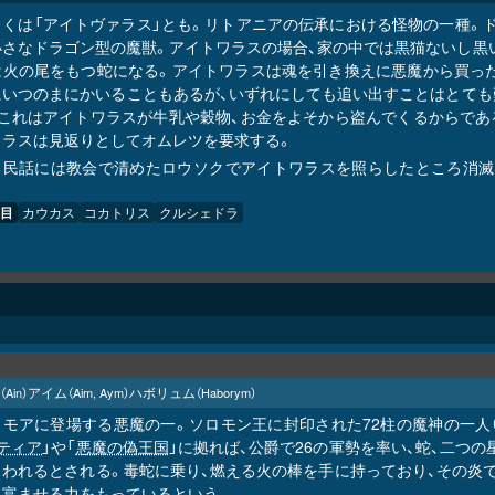
しくは「アイトヴァラス」とも。リトアニアの伝承における怪物の一種。ド
小さなドラゴン型の魔獣。アイトワラスの場合、家の中では黒猫ないし黒
は火の尾をもつ蛇になる。アイトワラスは魂を引き換えに悪魔から買った
にいつのまにかいることもあるが、いずれにしても追い出すことはとても
、これはアイトワラスが牛乳や穀物、お金をよそから盗んでくるからであ
ワラスは見返りとしてオムレツを要求する。
る民話には教会で清めたロウソクでアイトワラスを照らしたところ消滅し
目
カウカス
コカトリス
クルシェドラ
アイム
ハボリュム
（Ain）
（Aim, Aym）
（Haborym）
リモアに登場する悪魔の一。ソロモン王に封印された72柱の魔神の一人
ティア
」や「
悪魔の偽王国
」に拠れば、公爵で26の軍勢を率い、蛇、二つ
らわれるとされる。毒蛇に乗り、燃える火の棒を手に持っており、その炎
に富ませる力をもっているという。