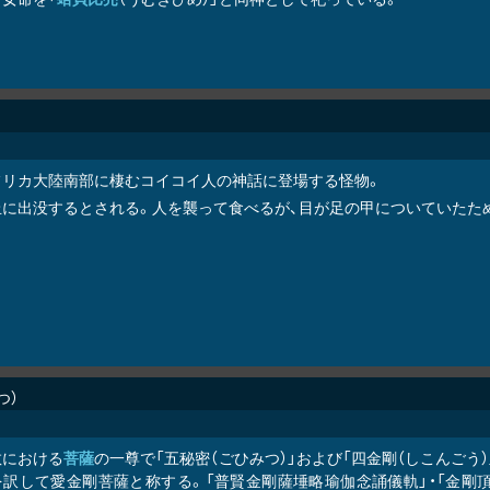
フリカ大陸南部に棲むコイコイ人の神話に登場する怪物。
丘に出没するとされる。人を襲って食べるが、目が足の甲についていたた
つ
教における
菩薩
の一尊で「五秘密（ごひみつ）」および「四金剛（しこんごう）」
を訳して愛金剛菩薩と称する。「普賢金剛薩埵略瑜伽念誦儀軌」・「金剛