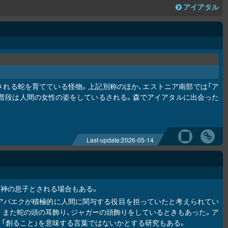
アイアタル
される蛇を育てている怪物。上記別称のほか、エストニア南部では「ア
現れるが、普段は人間の女性の姿をしているされる。森でアイアタルに出会った
Last-update:
2026-05-14
空神の息子とされる場合もある。
アパエクが積極的に人間に関与する役目を担っていたと考えられてい
。また蛇の頭の耳飾り、ジャガーの頭飾りをしているときもあった。ア
「創ること」を意味する言葉ではないかとする研究もある。