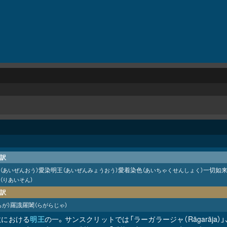
訳
愛染明王
愛着染色
一切如
（あいぜんおう）
（あいぜんみょうおう）
（あいちゃくせんしょく）
（りあいそん）
訳
羅誐羅闍
らが）
（らがらじゃ）
教における
明王
の一。サンスクリットでは「ラーガラージャ（Rāgarāja）