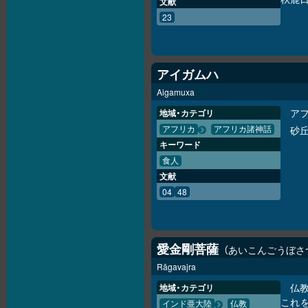
文献
23
アイガムハ
Aigamuxa
ア
地域・カテゴリ
砂
アフリカ
アフリカ諸神話
キーワード
食人
文献
04
48
愛金剛菩薩
あいこんごうぼさ
Rāgavajra
仏
地域・カテゴリ
これ
インド亜大陸
仏教