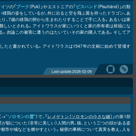
イツの「
プーク
（Puk）」やエストニアの「
ピスハンド
（Pisuhänd）」の類
い雄鶏の姿をしているが、外に出ると空を飛ぶ翼を持ったドラゴン、あ
り、7歳の雄鶏の卵から生まれたりすることで手に入る。あるいは家
難しいとされる。アイトワラスが家にいつくと家の所有者は裕福にな
る。勿論この被害に遭うのはたいていその家の隣人である。そしてア
たと書かれている。アイトワラスは1547年の文献に始めて登場す
Last-update:
2026-02-09
（→
"ソロモンの霊"
）で、「
レメゲトン（ソロモンの小さな鍵）
」の第1部
の星が額についた（非常に美しい）人間の男、猫、という三つの頭がある姿
で都市や城などを燃やすという。秘密の事柄について真実を教え、人を