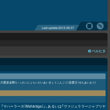
Last-update:
2015-09-07
ベルヒタ
来大愛楽金剛
染愛王
（いっさいにょらいだいあいぎょうこんごう）
（ぜんあいおう）
」、「マハーラーガ（Mahārāga）」、あるいは「ヴァジュララージャプリヤ