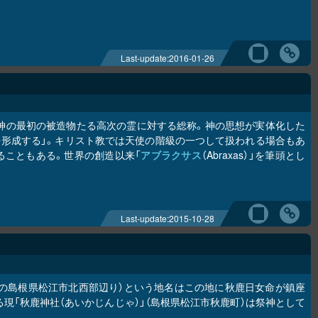
Last-update:
2016-01-26
、神の最初の被造物たる高次の霊に対する総称。神の思想が実体化した
を形成する」。キリスト教では天使の階級の一つして扱われる場合もあ
ることもある。世界の創造以来「
アブラクサス
（Abraxas）」を筆頭とし
Last-update:
2015-10-28
在の島根県松江市北西部辺り）という地名はこの地に秋鹿日女命が鎮座
現「秋鹿神社（あいかじんじゃ）」（島根県松江市秋鹿町）は祭神として