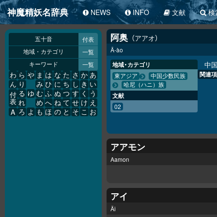
神魔精妖名辞典
NEWS
INFO
文献
検
阿奥
アアオ
付表
五十音
Ā-ào
一覧
地域・カテゴリ
中
一覧
地域・カテゴリ
キーワード
関連項
わ
ら
や
ま
は
な
た
さ
か
あ
東アジア
中国少数民族
ん
り
み
ひ
に
ち
し
き
い
哈尼（ハニ）族
る
ゆ
む
ふ
ぬ
つ
す
く
う
付
文献
表
れ
め
へ
ね
て
せ
け
え
02
A
ろ
よ
も
ほ
の
と
そ
こ
お
アアモン
Aamon
アイ
Äi