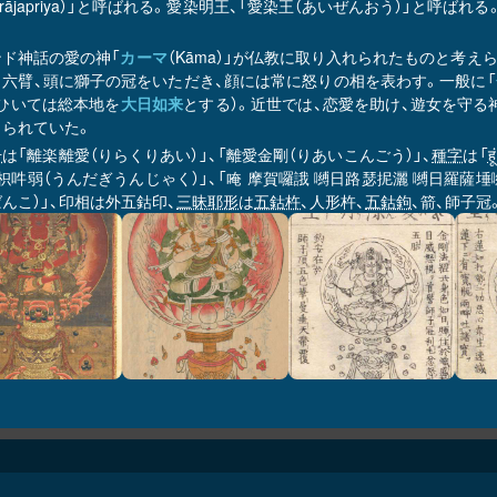
jrarājapriya）」と呼ばれる。愛染明王、「愛染王（あいぜんおう）」
ンド神話の愛の神「
カーマ
（Kāma）」が仏教に取り入れられたものと考
目六臂、頭に獅子の冠をいただき、顔には常に怒りの相を表わす。一般に「
（ひいては総本地を
大日如来
とする）。近世では、恋愛を助け、遊女を守る
じられていた。
号
は「離楽離愛（りらくりあい）」、「離愛金剛（りあいこんごう）」、
種字
は「
ह
枳吽弱（うんだぎうんじゃく）」、「唵 摩賀囉誐 嚩日路瑟抳灑 嚩日羅薩埵嚩
んこ）」、印相は外五鈷印、
三昧耶形
は
五鈷杵
、人形杵、
五鈷鉤
、箭、師子冠