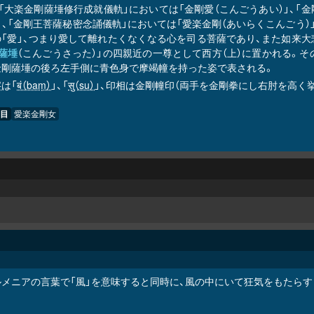
、「大楽金剛薩埵修行成就儀軌」においては「金剛愛（こんごうあい）」、
」、「金剛王菩薩秘密念誦儀軌」においては「愛楽金剛（あいらくこんごう）
の「愛」、つまり愛して離れたくなくなる心を司る菩薩であり、また如来
薩埵
（こんごうさった）」の四親近の一尊として西方（上）に置かれる。そ
金剛薩埵の後ろ左手側に青色身で摩竭幢を持った姿で表される。
字
は「
बं（baṃ）
」、「
सु（su）
」、印相は金剛幢印（両手を金剛拳にし右肘を高く
目
愛楽金剛女
ルメニアの言葉で「風」を意味すると同時に、風の中にいて狂気をもたらす