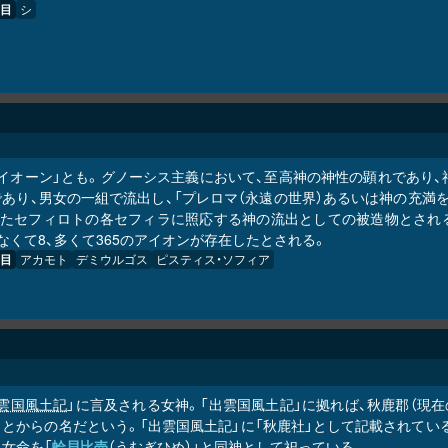
目
シ
アイオーン」とも。グノーシス主義において、至高神の神性の顕れであり
であり、男女の一組で流出し、「プレロマ（永遠の世界）あるいは神の充満
またセフィロトの各セフィラに照応する神の流出としての被造物とされ
なくて8、多くて365のアイオンが存在したとされる。
目
アカモト
デミウルゴス
ピスティス・ソフィア
雲国風土記
」に言及される女神。「出雲国風土記」に拠れば、秋鹿郡（現
とからの名だという。「出雲国風土記」に「秋鹿社」として記載されている
女命を「
蛤貝比売
（うむぎひめ）」と同神として祀っている。