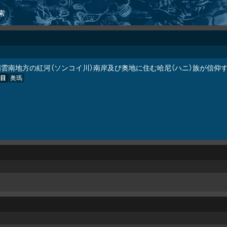
索
国雲南地方の紅河（ソンコイ川）南岸及び奥地に住む哈尼（ハニ）族が信仰
目
奥瑪