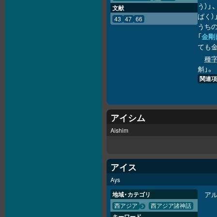
う）」
文献
ばく）
43
47
66
うち
「
金剛
ても
種
斛」。
関連項
アイシム
Aishim
アイス
Ays
ア
地域・カテゴリ
西アジア
西アジア諸神話
キーワード