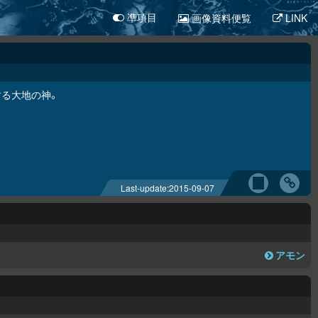
画像資料便覧
LINK
凖項目
する大地の神。
Last-update:
2015-09-07
アモン