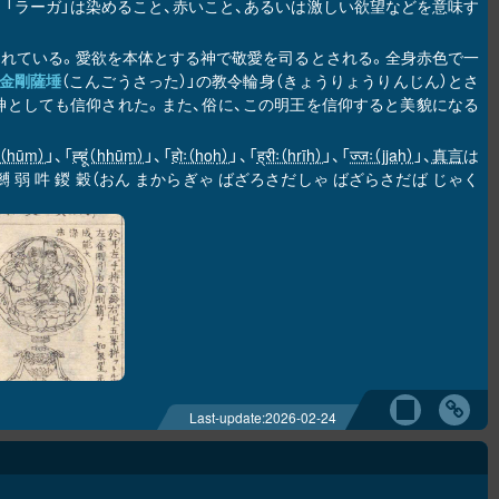
と呼ばれる。「ラーガ」は染めること、赤いこと、あるいは激しい欲望などを意味す
えられている。愛欲を本体とする神で敬愛を司るとされる。全身赤色で一
金剛薩埵
（こんごうさった）」の教令輪身（きょうりょうりんじん）とさ
神としても信仰された。また、俗に、この明王を信仰すると美貌になる
ूं（hūṃ）
」、「
ह्हूं（hhūṃ）
」、「
होः（hoḥ）
」、「
ह्रीः（hrīḥ）
」、「
ज्जः（jjaḥ）
」、
真言
は
 弱 吽 鍐 穀（おん まからぎゃ ばざろさだしゃ ばざらさだば じゃく
。
Last-update:
2026-02-24