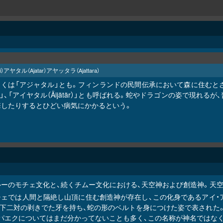
アヤタル
アヤッタラ
i）
（Ajatar）
（Ajattara）
しくは「アジャタル」とも。フィンランドの民間伝承において森に住むと
i）」、「アイヤタル（Äijätär）」とも呼ばれる。蛇やドラゴンの姿で
撃したりするとひどい病気にかかるという。
ルーのモチェ文化と、続くチムー文化における、天空神および創造神。天
チェでは人間と隔絶し山頂に住む創造神が存在し、この化身であるアイ・
上下二対の剥きでた牙を持ち、蛇の形のベルトを身につけた姿で表された
アパエクについてはまだ分かってないことも多く、この名称が神名ではなく