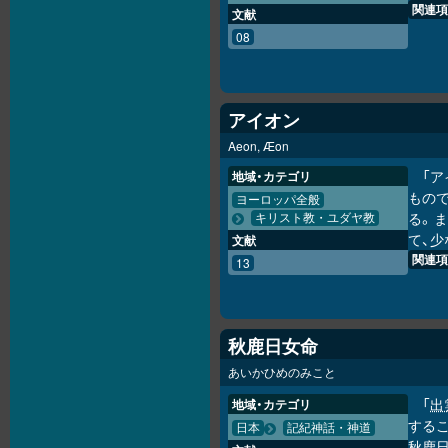
関連項
文献
08
アイオン
Aeon, Æon
「
地域・カテゴリ
もの
ヨーロッパ全般
る。
キリスト教・ユダヤ教
て、少
文献
関連項
13
秋鹿日女命
あいかひめのみこと
「
出
地域・カテゴリ
するこ
日本
記紀神話・神道
秋鹿日