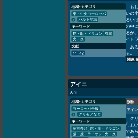
も
地域・カテゴリ
いの
東・中央ヨーロッパ
るい
バルト地域
の中
キーワード
るが
蛇・龍・ドラゴン
有翼
イト
火・炎
文献
あ
る。
11
42
関連項
アイニ
Aini
地域・カテゴリ
別称
ヨーロッパ全般
アイン
グリモアなど
グ
キーワード
「
ゴエ
多首多頭
蛇・龍・ドラゴン
であ
猫・虎・ライオン
火・炎
既知