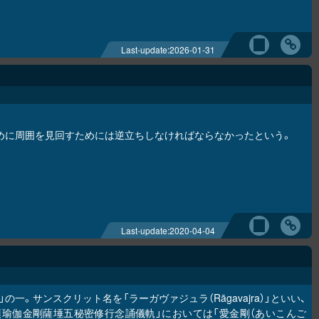
Last-update:
2026-01-31
めに周囲を見回すためには逆立ちしなければならなかったという。
Last-update:
2020-04-04
の一。サンスクリット名を「ラーガヴァジュラ（Rāgavajra）」といい、
頂瑜伽金剛薩埵五秘密修行念誦儀軌」においては「愛金剛（あいこんご