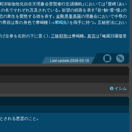
「金剛頂瑜伽他化自在天理趣会普賢修行念誦儀軌」においては「愛縛（あい
」の名でそれぞれ言及されている。欲望の経路を表す「欲・触・愛・慢」の
大悲の衆生を愛愍する徳を表す。
金剛界曼荼羅
の理趣会において中尊の
の尊容は青の身色で摩竭幢（→
摩竭魚
）を両手に持つ。五秘密法におい
挙げ左拳を右肘の下に置く）、
三昧耶形
は摩竭幢。
真言
は「唵羅日囉儗里
Last-update:
2026-03-19
イシム
とされる悪霊のこと。