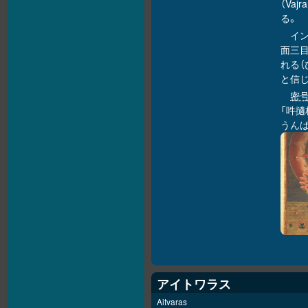
（Va
る。
イ
面三
れる
と信
密
「吽擿
うんば
アイトワラス
Aitvaras