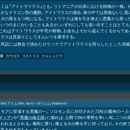
しくは「アイトヴァラス」とも。リトアニアの伝承における怪物の一種。ド
小さなドラゴン型の魔獣。アイトワラスの場合、家の中では黒猫ないし黒
は火の尾をもつ蛇になる。アイトワラスは魂を引き換えに悪魔から買った
にいつのまにかいることもあるが、いずれにしても追い出すことはとても
、これはアイトワラスが牛乳や穀物、お金をよそから盗んでくるからであ
ワラスは見返りとしてオムレツを要求する。
る民話には教会で清めたロウソクでアイトワラスを照らしたところ消滅し
目
カウカス
コカトリス
クルシェドラ
アイム
ハボリュム
（Ain）
（Aim, Aym）
（Haborym）
リモアに登場する悪魔の一。ソロモン王に封印された72柱の魔神の一人
ティア
」や「
悪魔の偽王国
」に拠れば、公爵で26の軍勢を率い、蛇、二つ
らわれるとされる。毒蛇に乗り、燃える火の棒を手に持っており、その炎
に富ませる力をもっているという。