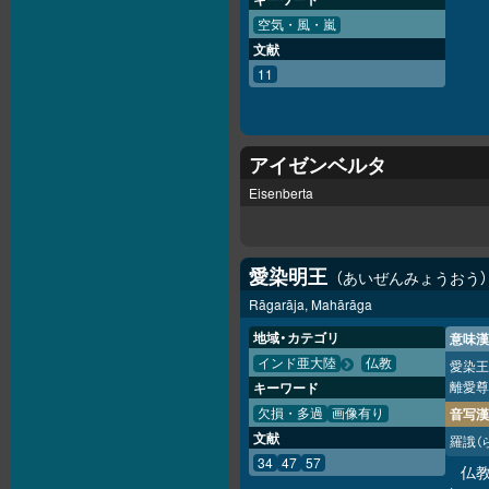
空気・風・嵐
文献
11
アイゼンベルタ
Eisenberta
愛染明王
あいぜんみょうおう
Rāgarāja, Mahārāga
地域・カテゴリ
意味漢
インド亜大陸
仏教
愛染王
離愛尊
キーワード
音写漢
欠損・多過
画像有り
文献
羅誐
（
34
47
57
仏