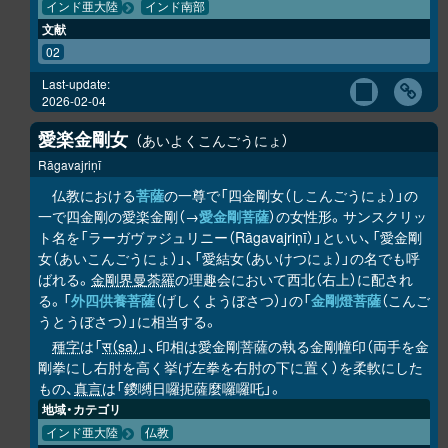
インド亜大陸
インド南部
文献
02
Last-update:
2026-02-04
愛楽金剛女
あいよくこんごうにょ
Rāgavajriṇī
仏教における
菩薩
の一尊で「四金剛女（しこんごうにょ）」の
一で四金剛の愛楽金剛（→
愛金剛菩薩
）の女性形。サンスクリッ
ト名を「ラーガヴァジュリニー（Rāgavajriṇī）」といい、「愛金剛
女（あいこんごうにょ）」、「愛結女（あいけつにょ）」の名でも呼
ばれる。
金剛界曼荼羅
の理趣会において西北（右上）に配され
る。「
外四供養菩薩
（げしくようぼさつ）」の「
金剛燈菩薩
（こんご
うとうぼさつ）」に相当する。
種字
は「
स（sa）
」、印相は愛金剛菩薩の執る金剛幢印（両手を金
剛拳にし右肘を高く挙げ左拳を右肘の下に置く）を柔軟にした
もの、
真言
は「鑁嚩日囉抳薩麼囉囉吒」。
地域・カテゴリ
インド亜大陸
仏教