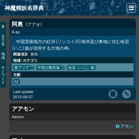
神魔精妖名辞典
NEWS
阿奥
アアオ
Ā-ào
INFO
五
十
中国雲南地方の紅河（ソンコイ川）南岸及び奥地に住む哈尼
音
文献
（ハニ）族が信仰する大地の神。
関連項目
奥瑪
地
域
検索
地域・カテゴリ
キ
東アジア
中国少数民族
哈尼（ハニ）族
凖項目
ー
文献
ワ
ー
02
ド
画像資料便覧
Last-update:
LINK
2015-09-07
アアモン
Aamon
アモン