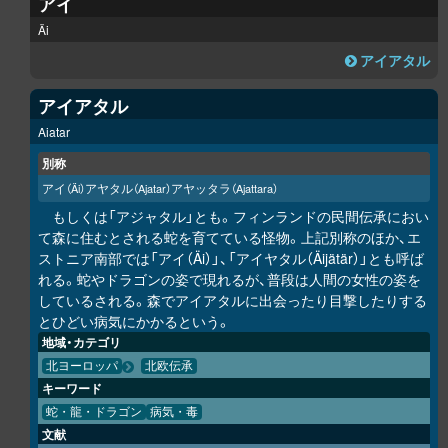
アイ
Äi
アイアタル
アイアタル
Aiatar
別称
アイ
アヤタル
アヤッタラ
（Äi）
（Ajatar）
（Ajattara）
もしくは「アジャタル」とも。フィンランドの民間伝承におい
て森に住むとされる蛇を育てている怪物。上記別称のほか、エ
ストニア南部では「アイ（Äi）」、「アイヤタル（Äijätär）」とも呼ば
れる。蛇やドラゴンの姿で現れるが、普段は人間の女性の姿を
しているされる。森でアイアタルに出会ったり目撃したりする
とひどい病気にかかるという。
地域・カテゴリ
北ヨーロッパ
北欧伝承
キーワード
蛇・龍・ドラゴン
病気・毒
文献