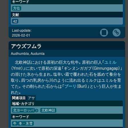
キーワード
方位
文献
42
Last-update:
2026-02-01
アウズフムラ
Audhumbla, Audumla
北欧神話における原初の巨大な牝牛。原初の巨人「
ユミル
（Ymir）」に次いで原初の深遠「ギンヌンガガプ（Ginnungagap）」
の溶けた氷から生まれ、塩辛い霜で覆われた石を舐めて養分を
取り、四つの乳房から川のように流れ出るミルクはユミルを育
てた。その削られた石からは「
ブーリ
（Buri）」という巨人が生ま
れた。
関連項目
アサ
地域・カテゴリ
北ヨーロッパ
北欧神話
キーワード
牛
冬・氷雪