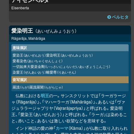
アイゼンベルタ
Eisenberta
ベルヒタ
愛染明王
あいぜんみょうおう
Rāgarāja, Mahārāga
意味漢訳
愛染王
愛染明王
（あいぜんおう）
（あいぜんみょうおう）
愛着染色
（あいちゃくせんしょく）
一切如来大愛楽金剛
（いっさいにょらいだいあいぎょうこんごう）
染愛王
離愛尊
（ぜんあいおう）
（りあいそん）
音写漢訳
羅誐
羅誐羅闍
（らが）
（らがらじゃ）
仏教における
明王
の一。サンスクリットでは「ラーガラージ
ャ（Rāgarāja）」、「マハーラーガ（Mahārāga）」、あるいは「ヴァ
ジュララージャプリヤ（Vajrarājapriya）」と呼ばれる。愛染明
王、「愛染王（あいぜんおう）」と呼ばれる。「ラーガ」は染めるこ
と、赤いこと、あるいは激しい欲望などを意味する。
インド神話の愛の神「
カーマ
（Kāma）」が仏教に取り入れられ