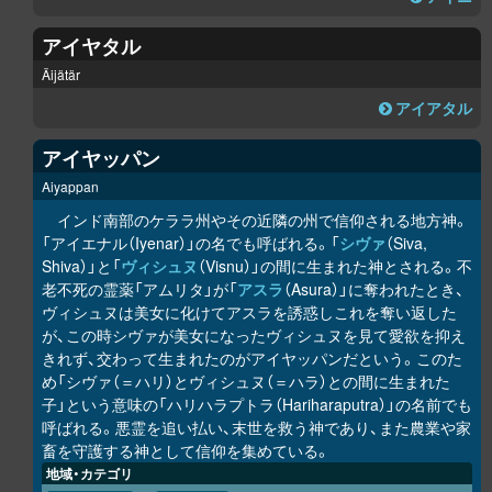
アイヤタル
Äijätär
アイアタル
アイヤッパン
Aiyappan
インド南部のケララ州やその近隣の州で信仰される地方神。
「アイエナル（Iyenar）」の名でも呼ばれる。「
シヴァ
（Siva,
Shiva）」と「
ヴィシュヌ
（Visnu）」の間に生まれた神とされる。不
老不死の霊薬「アムリタ」が「
アスラ
（Asura）」に奪われたとき、
ヴィシュヌは美女に化けてアスラを誘惑しこれを奪い返した
が、この時シヴァが美女になったヴィシュヌを見て愛欲を抑え
きれず、交わって生まれたのがアイヤッパンだという。このた
め「シヴァ（＝ハリ）とヴィシュヌ（＝ハラ）との間に生まれた
子」という意味の「ハリハラプトラ（Hariharaputra）」の名前でも
呼ばれる。悪霊を追い払い、末世を救う神であり、また農業や家
畜を守護する神として信仰を集めている。
地域・カテゴリ