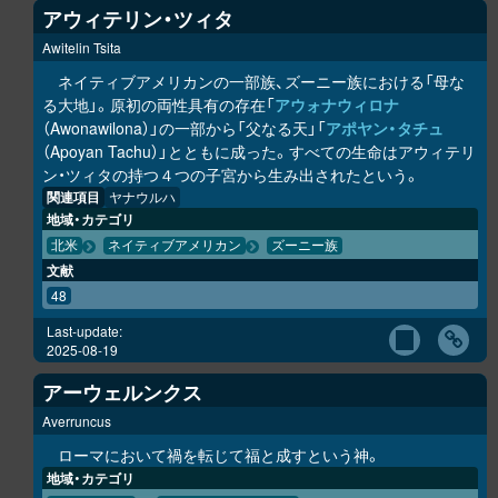
アウィテリン・ツィタ
Awitelin Tsita
ネイティブアメリカンの一部族、ズーニー族における「母な
る大地」。原初の両性具有の存在「
アウォナウィロナ
（Awonawilona）」の一部から「父なる天」「
アポヤン・タチュ
（Apoyan Tachu）」とともに成った。すべての生命はアウィテリ
ン・ツィタの持つ４つの子宮から生み出されたという。
関連項目
ヤナウルハ
地域・カテゴリ
北米
ネイティブアメリカン
ズーニー族
文献
48
Last-update:
2025-08-19
アーウェルンクス
Averruncus
ローマにおいて禍を転じて福と成すという神。
地域・カテゴリ