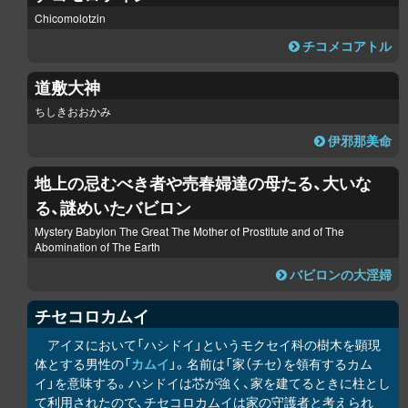
Chicomolotzin
チコメコアトル
道敷大神
ちしきおおかみ
伊邪那美命
地上の忌むべき者や売春婦達の母たる、大いな
る、謎めいたバビロン
Mystery Babylon The Great The Mother of Prostitute and of The
Abomination of The Earth
バビロンの大淫婦
チセコ
ロ
カムイ
アイヌにおいて「ハシドイ」というモクセイ科の樹木を顕現
体とする男性の「
カムイ
」。名前は「家（チセ）を領有するカム
イ」を意味する。ハシドイは芯が強く、家を建てるときに柱とし
て利用されたので、チセコ
ロ
カムイは家の守護者と考えられ