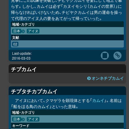
見事にこの試練を突破し、チピヤ
ク
カムイを妻にして地上で暮
らす。しかし、カムイは必ず「カヌイモシ
リ
（カムイの世界）」に
帰らなければいけないため、チピヤ
ク
カムイは男の運命を操っ
て代理のアイヌ人の妻をあてがって帰っていった。
地域・カテゴリ
日本
アイヌ
文献
02
Last-update:
2016-03-03
チ
プ
カムイ
オンネチ
プ
カムイ
チ
プ
タチカ
プ
カムイ
アイヌにおいて、クマゲラを顕現体とする「
カムイ
」。名前は
「船をほる鳥のカムイ」といった意味。
地域・カテゴリ
日本
アイヌ
キーワード