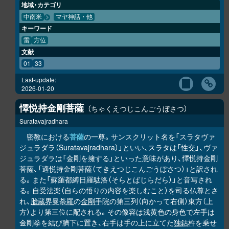
地域・カテゴリ
中南米
マヤ神話・他
キーワード
雷
方位
文献
01
33
Last-update:
2026-01-20
懌悦持金剛菩薩
ちゃくえつじこんごうぼさつ
Suratavajradhara
密教における
菩薩
の一尊。サンスクリット名を「スラタヴァ
ジュラダラ（Suratavajradhara）」といい、スラタは「性交」、ヴァ
ジュラダラは「金剛を擁する」といった意味があり、懌悦持金剛
菩薩、「適悦持金剛菩薩（てきえつじこんごうぼさつ）」と訳され
る。また「蘇羅都縛日羅駄洛（そらとばじらだら）」と音写され
る。自受法楽（自らの悟りの内容を楽しむこと）を司る仏尊とさ
れ、
胎蔵界曼荼羅
の
金剛手院
の第三列（向かって右側）東方（上
方）より第三位に配される。その像容は浅黄色の身色で左手は
金剛拳を結び臍下に置き、右手は手の上に立てた
独鈷杵
を乗せ