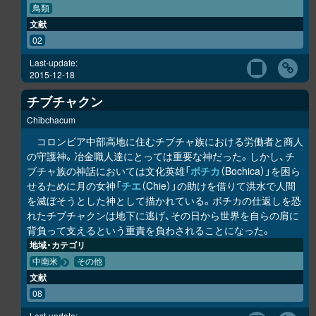
鳥類
文献
02
Last-update:
2015-12-18
チブチャクン
Chibchacum
コロンビア中部高地に住むチブチャ族における労働者と商人
の守護神。冶金職人達にとっては重要な神だった。しかし、チ
ブチャ族の神話においては文化英雄「
ボチカ
（Bochica）」を困ら
せるために月の女神「
チエ
（Chie）」の助けを借りて洪水で人間
を滅ぼそうとした神として描かれている。ボチカの仕返しを恐
れたチブチャクンは地下に逃げ、その日から世界を自らの肩に
背負って支えるという重責を負わされることになった。
地域・カテゴリ
中南米
その他
文献
08
Last-update: