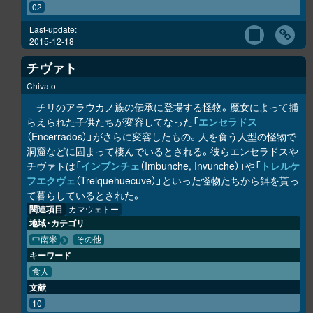
02
Last-update:
2015-12-18
チヴァト
Chivato
チリのアラウカノ族の伝承に登場する怪物。魔女によって捕
らえられた子供たちが変容してなった「
エンセラドス
（Encerrados）」がさらに変容したもの。人を食う人型の怪物で
洞窟などに固まって棲んでいるとされる。彼らエンセラドスや
チヴァトは「
インブンチェ
（Imbunche, Invunche）」や「
トレルケ
フエクヴェ
（Trelquehuecuve）」といった怪物たちから餌を貰っ
て暮らしているとされた。
関連項目
カマウェトー
地域・カテゴリ
中南米
その他
キーワード
食人
文献
10