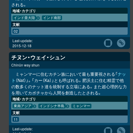
される。
地域・カテゴリ
インド亜大陸
インド南部
文献
02
Last-update:
2015-12-18
チヌン・ウェイ・シュン
Chinün way shun
ミャンマーに住むカチン族において最も重要視される「
ナッ
ト
（Nat）」。「カー（Ka）」とも呼ばれる。肥沃土に住む精霊で他
の数多くのナット達を統制する立場にある。また超心理的な力
を用いてカボチャから人間を創造したとされる。
地域・カテゴリ
東南アジア
インドシナ半島
ミャンマー
文献
11
Last-update: