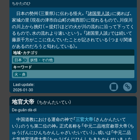
ちかたのひ
日本の勢州（三重県）に伝わる怪火。「
諸国里人談
」に拠れば、
家城の里（現在の津市白山町の南西部）に現れるもので、川俣川
の川上から挑灯（＝提灯）ほどの火が川の流れに沿って下ってく
るもので、水の流れより速いという。「諸国里人談」では続いて
藤原千方がここに住んでいたことが記されている（つまり関連
があるのだろうと匂わしている）。
地域・カテゴリ
日本
妖怪・その他
キーワード
火・炎
Last-update:
2026-01-30
地官大帝
ちかんたいてい
De-guān dà-di
中国道教における運命の神で「
三官大帝
（さんかんたいて
い）」のうち第二位の神。正式名称を「中元二品地官赦罪大帝（ち
ゅうげんにひんちかんしゃざいたいてい）」、或いは「中元二品
七気地官清虚大帝（ちゅうげんにひんしちきちかんせいきょた