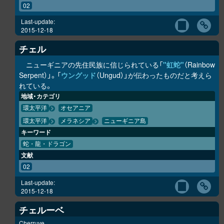
02
Last-update:
2015-12-18
チェル
ニューギニアの先住民族に信じられている「
"虹蛇"
（Rainbow
Serpent）」。「
ウングッド
（Ungud）」が伝わったものだと考えら
れている。
地域・カテゴリ
環太平洋
オセアニア
環太平洋
メラネシア
ニューギニア島
キーワード
蛇・龍・ドラゴン
文献
02
Last-update:
2015-12-18
チェルーベ
Cherruve