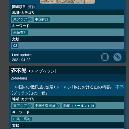
関連項目
河伯
地域・カテゴリ
東アジア
中国神話
キーワード
画像有り
文献
03
Last-update:
2021-04-23
斉不郎
チィブゥラン
Zī-bù-làng
中国の少数民族、独竜（トールン）族における山の精霊。「
不郎
（ブゥラン）」の一種。
地域・カテゴリ
東アジア
中国少数民族
独竜（トールン）族
キーワード
山岳・高地
文献