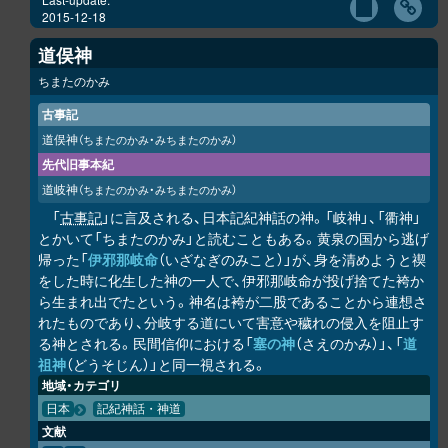
2015-12-18
道俣神
ちまたのかみ
古事記
道俣神
（ちまたのかみ・みちまたのかみ）
先代旧事本紀
道岐神
（ちまたのかみ・みちまたのかみ）
「
古事記
」に言及される、日本記紀神話の神。「岐神」、「衢神」
とかいて「ちまたのかみ」と読むこともある。黄泉の国から逃げ
帰った「
伊邪那岐命
（いざなぎのみこと）」が、身を清めようと禊
をした時に化生した神の一人で、伊邪那岐命が投げ捨てた袴か
ら生まれ出でたという。神名は袴が二股であることから連想さ
れたものであり、分岐する道にいて害意や穢れの侵入を阻止す
る神とされる。民間信仰における「
塞の神
（さえのかみ）」、「
道
祖神
（どうそじん）」と同一視される。
地域・カテゴリ
日本
記紀神話・神道
文献