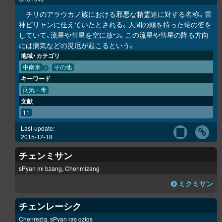
チリのアラウカノ族における邪悪な精霊達に対する名称。雷
神ピリャンに仕えていたとされる。人間の頭を持った蛇の姿を
していて、流星や彗星を空に放つ。この流星や彗星の降る方向
には病気などの災厄が起こるという。
地域・カテゴリ
中南米
その他
キーワード
病気・毒
文献
11
Last-update:
2015-12-18
チェンミサン
sPyan mi bzang, Chenmizang
ミクミサン
チェンレーシク
Chenrezig, sPyan ras gzigs