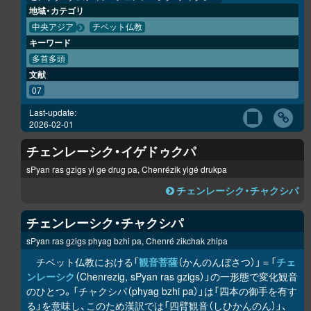
地域・カテゴリ
中央アジア
チベット仏教
キーワード
多首多頭
文献
07
Last-update:
2026-02-01
チェンレーシク・イゲドゥクパ
sPyan ras gzigs yi ge drug pa, Chenrézik yigé drukpa
チェンレーシク・チャクシパ
チェンレーシク・チャクシパ
sPyan ras gzigs phyag bzhi pa, Chenré zikchak zhipa
チベット仏教における「
観音菩薩
（かんのんぼさつ）」＝「
チェ
ンレーシク
（Chenrezig, sPyan ras gzigs）」の一形態で変化観音
のひとつ。「チャクシパ（phyag bzhi pa）」は「四本の御手を有す
る」を意味し、このため漢訳では「四臂観音（しひかんのん）」、