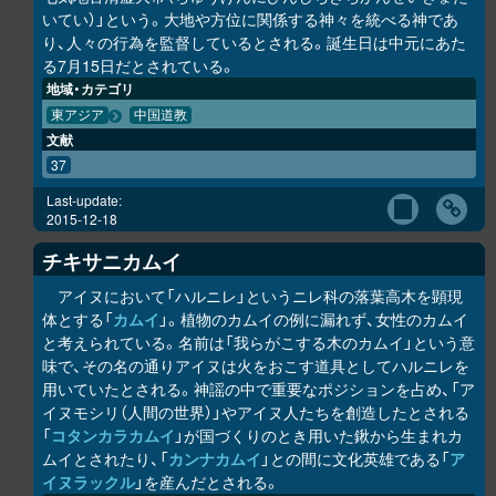
いてい）」という。大地や方位に関係する神々を統べる神であ
り、人々の行為を監督しているとされる。誕生日は中元にあた
る7月15日だとされている。
地域・カテゴリ
東アジア
中国道教
文献
37
Last-update:
2015-12-18
チキサニカムイ
アイヌにおいて「ハルニレ」というニレ科の落葉高木を顕現
体とする「
カムイ
」。植物のカムイの例に漏れず、女性のカムイ
と考えられている。名前は「我らがこする木のカムイ」という意
味で、その名の通りアイヌは火をおこす道具としてハルニレを
用いていたとされる。神謡の中で重要なポジションを占め、「ア
イヌモシ
リ
（人間の世界）」やアイヌ人たちを創造したとされる
「
コタンカ
ラ
カムイ
」が国づくりのとき用いた鍬から生まれカ
ムイとされたり、「
カンナカムイ
」との間に文化英雄である「
ア
イヌラック
ル
」を産んだとされる。