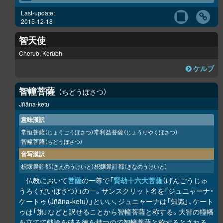
Last-update:
2015-12-18
智天使
Cherub, Kerùbh
ケルブ
智幢菩薩
ちどうぼさつ
Jñāna-ketu
意味漢訳
常恒菩薩
常利益菩薩
（じょうごうぼさつ）
（じょうりやくぼさつ）
智幢菩薩
（ちどうぼさつ）
音写漢訳
枳壞曩計都
枳孃曩計都
（きえのうけいと）
（きなのうけいと）
仏教において
菩薩
の一尊で「
賢劫十六大菩薩
（げんごうじゅ
うろくだいぼさつ）」の一。サンスクリット名を「ジュニャーナ・
ケートゥ（Jñāna-ketu）」といい、ジュニャーナは「知識」、ケート
ゥは「旗」などと訳せることから智幢菩薩と称する。大智の幢幡
を立てて戯論を破る徳を持つので智幢菩薩と称するとされる。