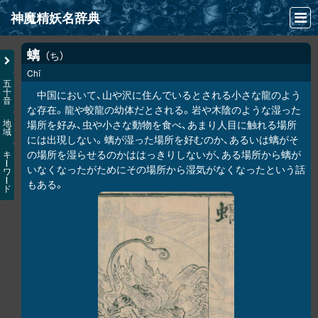
神魔精妖名辞典
NEWS
螭
ち
Chī
INFO
五
十
中国において、山や沢に住んでいるとされる小さな龍のよう
音
文献
な存在。龍や蛟龍の幼体だとされる。岩や木陰のような湿った
場所を好み、虫や小さな動物を食べ、あまり人目に触れる場所
地
域
検索
には出現しない。螭が湿った場所を好むのか、あるいは螭がそ
の場所を湿らせるのかははっきりしないが、ある場所から螭が
キ
凖項目
ー
いなくなったがためにその場所から湿気がなくなったという話
ワ
ー
もある。
ド
画像資料便覧
LINK