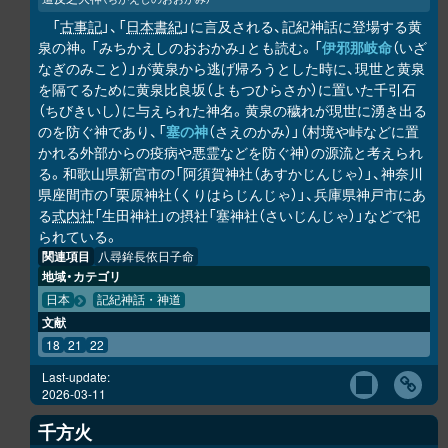
「
古事記
」、「
日本書紀
」に言及される、記紀神話に登場する黄
泉の神。「みちかえしのおおかみ」とも読む。「
伊邪那岐命
（いざ
なぎのみこと）」が黄泉から逃げ帰ろうとした時に、現世と黄泉
を隔てるために黄泉比良坂（よもつひらさか）に置いた千引石
（ちびきいし）に与えられた神名。黄泉の穢れが現世に湧き出る
のを防ぐ神であり、「
塞の神
（さえのかみ）」（村境や峠などに置
かれる外部からの疫病や悪霊などを防ぐ神）の源流と考えられ
る。和歌山県新宮市の「阿須賀神社（あすかじんじゃ）」、神奈川
県座間市の「栗原神社（くりはらじんじゃ）」、兵庫県神戸市にあ
る
式内社
「生田神社」の摂社「塞神社（さいじんじゃ）」などで祀
られている。
関連項目
八尋鉾長依日子命
地域・カテゴリ
日本
記紀神話・神道
文献
18
21
22
Last-update:
2026-03-11
千方火