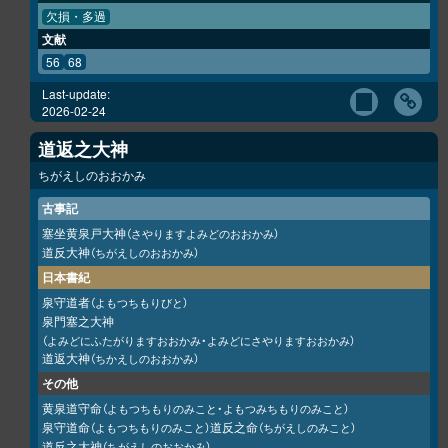
欠損・多過
文献
56
68
Last-update:
2026-02-24
道返之大神
ちがえしのおおかみ
古事記
塞坐黄泉戸大神
（さやりますよみどのおおかみ）
道反大神
（ちがえしのおおかみ）
日本書紀
泉守道者
（よもつちもりびと）
泉門塞之大神
（よみどにふたがりますおおかみ・よみどにさやりますおおかみ）
道返大神
（ちかえしのおおかみ）
その他
黄泉道守命
（よもつちもりのみこと・よもつみちもりのみこと）
泉守道命
道反之命
（よもつちもりのみこと）
（ちがえしのみこと）
道反之大神
（ちがえしのおおかみ）