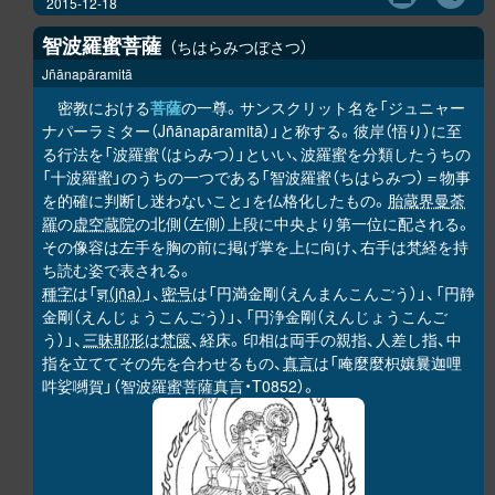
2015-12-18
智波羅蜜菩薩
ちはらみつぼさつ
Jñānapāramitā
密教における
菩薩
の一尊。サンスクリット名を「ジュニャー
ナパーラミター（Jñānapāramitā）」と称する。彼岸（悟り）に至
る行法を「波羅蜜（はらみつ）」といい、波羅蜜を分類したうちの
「十波羅蜜」のうちの一つである「智波羅蜜（ちはらみつ）＝物事
を的確に判断し迷わないこと」を仏格化したもの。
胎蔵界曼荼
羅
の
虚空蔵院
の北側（左側）上段に中央より第一位に配される。
その像容は左手を胸の前に掲げ掌を上に向け、右手は梵経を持
ち読む姿で表される。
種字
は「
ज्ञ（jña）
」、
密号
は「円満金剛（えんまんこんごう）」、「円静
金剛（えんじょうこんごう）」、「円浄金剛（えんじょうこんご
う）」、
三昧耶形
は
梵篋
、経床。印相は両手の親指、人差し指、中
指を立ててその先を合わせるもの、
真言
は「唵麼麼枳孃曩迦哩
吽娑嚩賀」（智波羅蜜菩薩真言・T0852）。