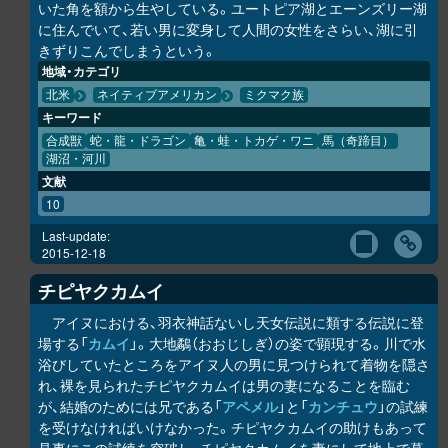
いた角を額から生やしている。ユートピア湖とエーンズリー湖
に住んでいて、若い男に変身して人間の女性をさらい、湖に引
きずりこんでしまうという。
地域・カテゴリ
北米
ネイティブアメリカン
ミクマク族
キーワード
合成獣
蛇・龍・ドラゴン
亀・蛙・トカゲ・ワニ
馬（奇蹄目）
湖沼・河川
文献
10
Last-update:
2015-12-18
チピヤ
ク
カムイ
アイヌにおける、羽衣神話ないし天女伝説に類する伝説に登
場する「
カムイ
」。大地鷸（おおじしぎ）の姿で顕現する。川で水
浴びしていたところをアイヌ人の男に見つけられて着物を隠さ
れ、裸を見られたチピヤ
ク
カムイは男の妻になることを臨む
が、結婚のためには兄である「
アペメル
」と「
カンチュウ
」の試練
を受けなければいけなかった。チピヤ
ク
カムイの助けもあって