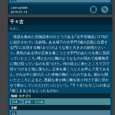
Last-update:
2016-01-14
千々古
ちぢこ
怪談を集めた百物語本のひとつである「太平百物語」（1732）
に紹介されている妖怪。ある城下の大手門（城の正面に位置す
る門）に出現する鞠（まり）のような形と大きさの妖怪だとい
う。勇気のある侍が正体を暴こうと大手門のあたりを夜に見回
っていたところ、噂どおりに鞠のようなものが現れて縦横無尽
に飛び回っているのを見つけた。侍の頭上に来たところで刀で
切りつけると地に落ちた。正体を暴こうと人を呼んで見てみる
と、それは中に鈴の入った本物の鞠だったのである。後から聞
いたところによると、悪戯な者が縄に鞠を括り付けて宙に浮か
せて動かしていただけだったという。「千々古（ちぢこ）」の名は
「縮こまる」をもじったものか。
地域・カテゴリ
日本
妖怪・その他
文献
24