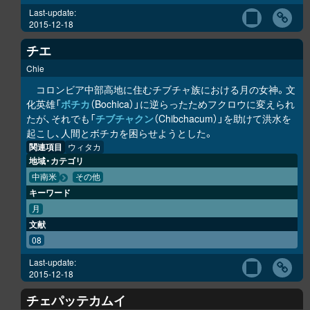
Last-update:
2015-12-18
チエ
Chie
コロンビア中部高地に住むチブチャ族における月の女神。文
化英雄「
ボチカ
（Bochica）」に逆らったためフクロウに変えられ
たが、それでも「
チブチャクン
（Chibchacum）」を助けて洪水を
起こし、人間とボチカを困らせようとした。
関連項目
ウィタカ
地域・カテゴリ
中南米
その他
キーワード
月
文献
08
Last-update:
2015-12-18
チェパッテカムイ