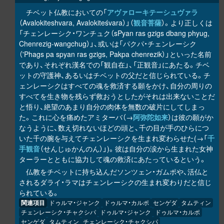
チベット仏教においての「
アヴァローキテーシュヴァラ
（Avalokiteshvara, Avalokiteśvara）」（
観音菩薩
）。より正しくは
「チェンレーシク・ワンチュク（sPyan ras gzigs dbang phyug,
Chenrezig-wangchug）」、或いは「パクパ・チェンレーシク
（'Phags pa spyan ras gzigs, Pakpa chenrezik）」といった名前
であり、それぞれ漢名での「観自在」、「正観音」にあたる。チベ
ットの守護神、あるいはチベットの父だと信じられている。チ
ェンレーシクはすべての魂を救済する願をかけ、自分の周りの
すべてを生き物を残らず救おうとしたがそれは出来ないことだ
と悟り、絶望のあまり自分の肉体を無数の破片にしてしまっ
た。これに心を痛めたアミターバ（→
阿弥陀如来
）は彼の願がか
なうように、数え切れないほどの頭と、千の目が手のひらにつ
いた千の腕を与えてチェンレーシクを生まれ変わらせた(→「
千
手観音
（せんじゅかんのん）」)。彼は自分の涙から生まれた女神
ターラーとともに協力して魂の救済にあたっているという。
仏教をチベットに持ち込んだソンツェン・ガムポや、活仏と
されるダライ・ラマはチェンレーシクの生まれ変わりだと信じ
られている。
関連項目
ドゥルマ・ジャンク
ドゥルマ・カルポ
センゲダ
タムティン
チェンレーシク・チャクシパ
ドゥルマ・ジャンク
ドゥルマ・カルポ
センゲダ
タムティン
チェンレーシク・チャクシパ