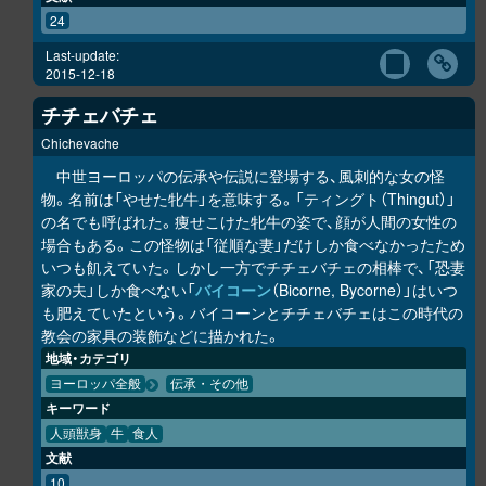
24
Last-update:
2015-12-18
チチェバチェ
Chichevache
中世ヨーロッパの伝承や伝説に登場する、風刺的な女の怪
物。名前は「やせた牝牛」を意味する。「ティングト（Thingut）」
の名でも呼ばれた。痩せこけた牝牛の姿で、顔が人間の女性の
場合もある。この怪物は「従順な妻」だけしか食べなかったため
いつも飢えていた。しかし一方でチチェバチェの相棒で、「恐妻
家の夫」しか食べない「
バイコーン
（Bicorne, Bycorne）」はいつ
も肥えていたという。バイコーンとチチェバチェはこの時代の
教会の家具の装飾などに描かれた。
地域・カテゴリ
ヨーロッパ全般
伝承・その他
キーワード
人頭獣身
牛
食人
文献
10