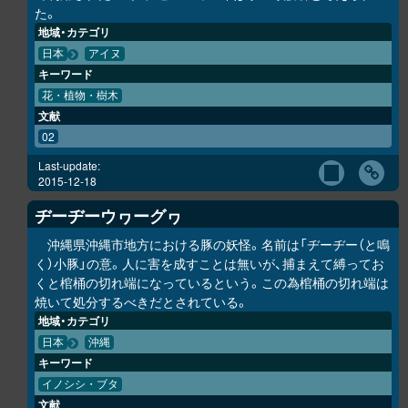
た。
地域・カテゴリ
日本
アイヌ
キーワード
花・植物・樹木
文献
02
Last-update:
2015-12-18
ヂーヂーウヮーグヮ
沖縄県沖縄市地方における豚の妖怪。名前は「ヂーヂー（と鳴
く）小豚」の意。人に害を成すことは無いが、捕まえて縛ってお
くと棺桶の切れ端になっているという。この為棺桶の切れ端は
焼いて処分するべきだとされている。
地域・カテゴリ
日本
沖縄
キーワード
イノシシ・ブタ
文献