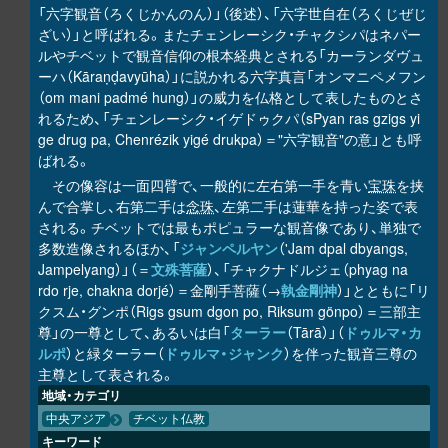
「六字観音（ろくじかんのん）」（後述）、「六字世自在（ろくじぜじ
ざい）」と呼ばれる。またチェンレーシク・チャクシパはネパー
ルやチベットで観音信仰の根本経典とされる「カーランダヴュ
ーハ（Kāraṇḍavyūha）」に説かれる六字真言「オンマニペメフン
（om mani padmé hung）」の威力を仏格として表したものとさ
れるため、「チェンレーシク・イゲドゥクパ（sPyan ras gzigs yi
ge drug pa, Chenrézik yigé drukpa）＝"六字観音"の意」とも呼
ばれる。
その像容は一面四臂で、一般的に左右第一手を青い
宝珠
を挟
んで合掌し、右第二手は
念珠
、左第二手は蓮華を持った姿で表
される。チベットでは最もポピュラーな観音像であり、単独で
多数造像されるほか、「
ジャンペルヤン
（'Jam dpal dbyangs,
Jampelyang）」（＝
文殊菩薩
）、「チャクナドルジェ（phyag na
rdo rje, chakna dorjé）＝金剛手菩薩（→
執金剛神
）」とともに「リ
クスム・グンポ（Rigs gsum dgon po, Riksum gönpo）＝三部主
尊」の一尊として、あるいは白「
ターラー
（Tārā）」（
ドゥルマ・カ
ルポ
）と緑ターラー（
ドゥルマ・ジャンク
）を伴った観音三尊の
主尊として表される。
地域・カテゴリ
中央アジア
チベット仏教
キーワード