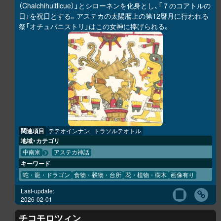
（Chalchihuitlicue）」とシローネンを化身とし、「７のコアトルの
日」を祝日とする。アステカの太陽暦上の第12暦月に行われる
祭「オチュパニストリ」はこの女神に捧げられる。
関連項目
テテオインナン
トラソルテオトル
地域・カテゴリ
中南米
アステカ神話
キーワード
蛇・龍・ドラゴン
食物・穀物・台所
花・植物・樹木
画像有り
Last-update:
2026-02-01
チコモロツィン