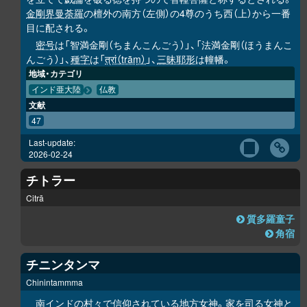
金剛界曼荼羅
の檀外の南方（左側）の4尊のうち西（上）から一番
目に配される。
密号
は「智満金剛（ちまんこんごう）」、「法満金剛（ほうまんこ
んごう）」、
種字
は「
त्रां（trāṃ）
」、
三昧耶形
は幢幡。
地域・カテゴリ
インド亜大陸
仏教
文献
47
Last-update:
2026-02-24
チトラー
Citrā
質多羅童子
角宿
チニンタンマ
Chinintammma
南インドの村々で信仰されている地方女神。家を司る女神と