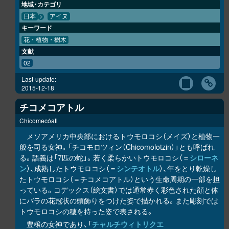
地域・カテゴリ
日本
アイヌ
キーワード
花・植物・樹木
文献
02
Last-update:
2015-12-18
チコメコアトル
Chicomecóatl
メソアメリカ中央部におけるトウモロコシ（メイズ）と植物一
般を司る女神。「チコモロツィン（Chicomolotzin）」とも呼ばれ
る。語義は「7匹の蛇」。若く柔らかいトウモロコシ（＝
シローネ
ン
）、成熟したトウモロコシ（＝
シンテオトル
）、年をとり乾燥し
たトウモロコシ（＝チコメコアトル）という生命周期の一部を担
っている。コデックス（絵文書）では通常赤く彩色された顔と体
にバラの花冠状の頭飾りをつけた姿で描かれる。また彫刻では
トウモロコシの穂を持った姿で表される。
豊穣の女神であり、「
チャルチウィトリクエ