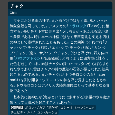
チャク
Chac
マヤにおける雨の神で、また雨だけではなく雷、風といった
気象全般を司っていた。アステカの「
トラロック
（Tlaloc）」に相
当する。長い鼻と下方に突き出た牙、両目からあふれる涙が彼
の象徴である。時に単一の神格ではなく東西南北を支える四柱
の神として崇拝されたこともあった。この四神はそれぞれ「チ
ャク・シブ・チャク」（東）、「エク・シブ・チャク」（西）、「カン・シ
ブ・チャク」（南）、「サク・シブ・チャク」（北）と呼ばれ、四方位の
風「
パウアフトゥン
（Pauahtun）」と同じように四方位に対応し
た色を冠している。雨はチャクの持つヒョウタンからばらまか
れた水であり、雷はチャクの持つ魔法の石斧が振るわれた結果
起こるものである。またチャクは「トウモロコシの石（maize
rock）」を割り開きトウモロコシの神を呼び覚ましたともされ
る。トウモロコシはアメリカ大陸先住民にとって基本となる食
物であった。
基本的に善神だが（恵みというには多すぎる）多量の水を撒き
散らして大洪水を起こすこともあった。
関連項目
ボロン・ザカブ
"第IV神"
コシーオ
シャメン・エク
チュピティリペメ
ユン・カーシュ