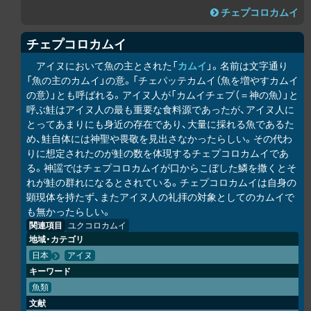
チェプコ
ロ
カムイ
チェプコ
ロ
カムイ
アイヌにおいて魚の主とされた「
カムイ
」。名前は文字通り
「魚の主のカムイ」の意。「チェパッテカムイ（魚を増やすカムイ
の意）」とも呼ばれる。アイヌ人が「カムイチェプ（＝神の魚）」と
呼ぶ鮭はアイヌ人の最も重要な食料源であったが、アイヌ人に
とってあまりにも身近の存在であり、大量に採れる魚であるた
め、鮭自体には神聖や畏敬を見出さなかったらしい。その代わ
りに想定されたのが鮭の数を体現するチェプコ
ロ
カムイであ
る。神謡ではチェプコ
ロ
カムイが口からこぼした鱗を撒くとそ
れが鮭の群れになるとされている。チェプコ
ロ
カムイは自身の
顕現体を持たず、またアイヌ人の礼拝の対象としてのカムイで
も無かったらしい。
関連項目
ユ
ク
コ
ロ
カムイ
地域・カテゴリ
日本
アイヌ
キーワード
魚類
文献