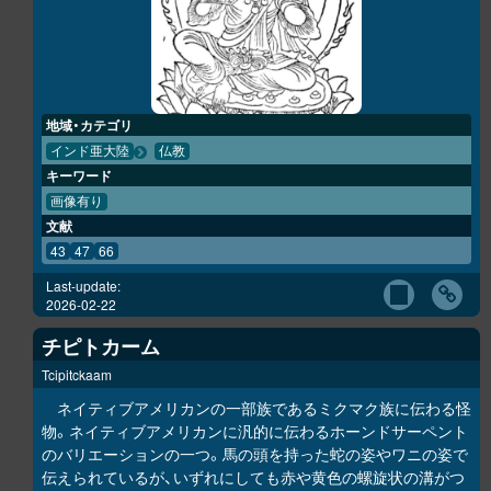
地域・カテゴリ
インド亜大陸
仏教
キーワード
画像有り
文献
43
47
66
Last-update:
2026-02-22
チピトカーム
Tcipitckaam
ネイティブアメリカンの一部族であるミクマク族に伝わる怪
物。ネイティブアメリカンに汎的に伝わるホーンドサーペント
のバリエーションの一つ。馬の頭を持った蛇の姿やワニの姿で
伝えられているが、いずれにしても赤や黄色の螺旋状の溝がつ