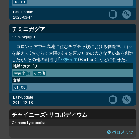
18
21
Last-update:
2026-03-11
チミニガグア
Chiminigagua
コロンビア中部高地に住むチブチャ族における創造神。山々
を越えて（おそらく太陽の）光を運ぶための大きな黒い鳥を創造
したが、その他の創造は「
バチュエ
（Bachue）」などに任せた。
地域・カテゴリ
中南米
その他
文献
01
08
Last-update:
2015-12-18
チャイニーズ・リコポディウム
Chinese Lycopodium
バロメッツ