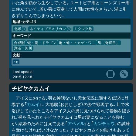
いた角を額から生やしている。ユートピア湖とエーンズリー湖
に住んでいて、若い男に変身して人間の女性をさらい、湖に引
きずりこんでしまうという。
地域・カテゴリ
北米
ネイティブアメリカン
ミクマク族
キーワード
合成獣
蛇・龍・ドラゴン
亀・蛙・トカゲ・ワニ
馬（奇蹄目）
湖沼・河川
文献
10
Last-update:
2015-12-18
チピヤ
ク
カムイ
アイヌにおける、羽衣神話ないし天女伝説に類する伝説に登
場する「
カムイ
」。大地鷸（おおじしぎ）の姿で顕現する。川で水
浴びしていたところをアイヌ人の男に見つけられて着物を隠さ
れ、裸を見られたチピヤ
ク
カムイは男の妻になることを臨む
が、結婚のためには兄である「
アペメル
」と「
カンチュウ
」の試練
を受けなければいけなかった。チピヤ
ク
カムイの助けもあって