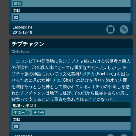
鳥類
文献
02
Last-update:
2015-12-18
チブチャクン
Chibchacum
コロンビア中部高地に住むチブチャ族における労働者と商人
の守護神。冶金職人達にとっては重要な神だった。しかし、チ
ブチャ族の神話においては文化英雄「
ボチカ
（Bochica）」を困ら
せるために月の女神「
チエ
（Chie）」の助けを借りて洪水で人間
を滅ぼそうとした神として描かれている。ボチカの仕返しを恐
れたチブチャクンは地下に逃げ、その日から世界を自らの肩に
背負って支えるという重責を負わされることになった。
地域・カテゴリ
中南米
その他
文献
08
Last-update: