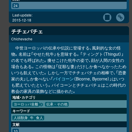
24
Last-update:
2015-12-18
チチェバチェ
Chichevache
中世ヨーロッパの伝承や伝説に登場する、風刺的な女の怪
物。名前は「やせた牝牛」を意味する。「ティングト（Thingut）」
の名でも呼ばれた。痩せこけた牝牛の姿で、顔が人間の女性の
場合もある。この怪物は「従順な妻」だけしか食べなかったため
いつも飢えていた。しかし一方でチチェバチェの相棒で、「恐妻
家の夫」しか食べない「
バイコーン
（Bicorne, Bycorne）」はいつ
も肥えていたという。バイコーンとチチェバチェはこの時代の
教会の家具の装飾などに描かれた。
地域・カテゴリ
ヨーロッパ全般
伝承・その他
キーワード
人頭獣身
牛
食人
文献
10