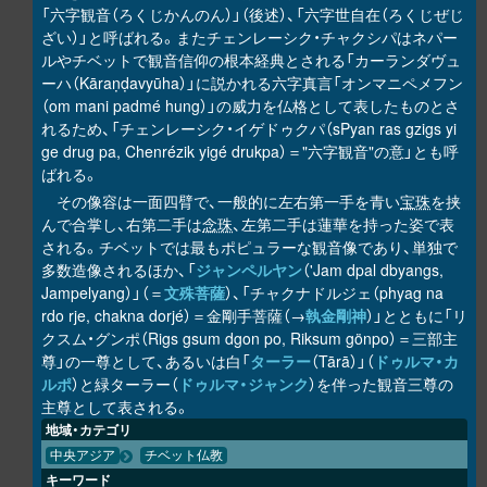
「六字観音（ろくじかんのん）」（後述）、「六字世自在（ろくじぜじ
ざい）」と呼ばれる。またチェンレーシク・チャクシパはネパー
ルやチベットで観音信仰の根本経典とされる「カーランダヴュ
ーハ（Kāraṇḍavyūha）」に説かれる六字真言「オンマニペメフン
（om mani padmé hung）」の威力を仏格として表したものとさ
れるため、「チェンレーシク・イゲドゥクパ（sPyan ras gzigs yi
ge drug pa, Chenrézik yigé drukpa）＝"六字観音"の意」とも呼
ばれる。
その像容は一面四臂で、一般的に左右第一手を青い
宝珠
を挟
んで合掌し、右第二手は
念珠
、左第二手は蓮華を持った姿で表
される。チベットでは最もポピュラーな観音像であり、単独で
多数造像されるほか、「
ジャンペルヤン
（'Jam dpal dbyangs,
Jampelyang）」（＝
文殊菩薩
）、「チャクナドルジェ（phyag na
rdo rje, chakna dorjé）＝金剛手菩薩（→
執金剛神
）」とともに「リ
クスム・グンポ（Rigs gsum dgon po, Riksum gönpo）＝三部主
尊」の一尊として、あるいは白「
ターラー
（Tārā）」（
ドゥルマ・カ
ルポ
）と緑ターラー（
ドゥルマ・ジャンク
）を伴った観音三尊の
主尊として表される。
地域・カテゴリ
中央アジア
チベット仏教
キーワード