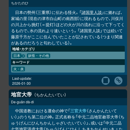
ちかたのひ
日本の勢州（三重県）に伝わる怪火。「
諸国里人談
」に拠れば、
家城の里（現在の津市白山町の南西部）に現れるもので、川俣川
の川上から挑灯（＝提灯）ほどの火が川の流れに沿って下ってく
るもので、水の流れより速いという。「諸国里人談」では続いて
藤原千方がここに住んでいたことが記されている（つまり関連
があるのだろうと匂わしている）。
地域・カテゴリ
日本
妖怪・その他
キーワード
火・炎
Last-update:
2026-01-30
地官大帝
ちかんたいてい
De-guān dà-di
中国道教における運命の神で「
三官大帝
（さんかんたいて
い）」のうち第二位の神。正式名称を「中元二品地官赦罪大帝（ち
ゅうげんにひんちかんしゃざいたいてい）」、或いは「中元二品
七気地官清虚大帝（ちゅうげんにひんしちきちかんせいきょた