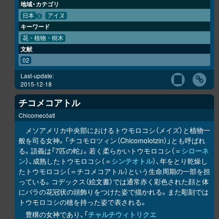
地域・カテゴリ
日本
アイヌ
キーワード
花・植物・樹木
文献
02
Last-update:
2015-12-18
チコメコアトル
Chicomecóatl
メソアメリカ中央部におけるトウモロコシ（メイズ）と植物一
般を司る女神。「チコモロツィン（Chicomolotzin）」とも呼ばれ
る。語義は「7匹の蛇」。若く柔らかいトウモロコシ（＝
シローネ
ン
）、成熟したトウモロコシ（＝
シンテオトル
）、年をとり乾燥し
たトウモロコシ（＝チコメコアトル）という生命周期の一部を担
っている。コデックス（絵文書）では通常赤く彩色された顔と体
にバラの花冠状の頭飾りをつけた姿で描かれる。また彫刻では
トウモロコシの穂を持った姿で表される。
豊穣の女神であり、「
チャルチウィトリクエ