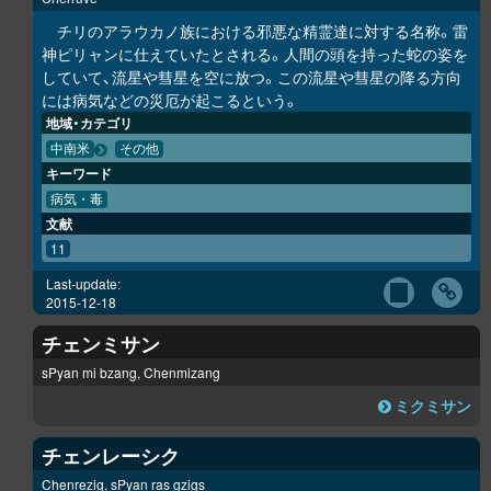
チリのアラウカノ族における邪悪な精霊達に対する名称。雷
神ピリャンに仕えていたとされる。人間の頭を持った蛇の姿を
していて、流星や彗星を空に放つ。この流星や彗星の降る方向
には病気などの災厄が起こるという。
地域・カテゴリ
中南米
その他
キーワード
病気・毒
文献
11
Last-update:
2015-12-18
チェンミサン
sPyan mi bzang, Chenmizang
ミクミサン
チェンレーシク
Chenrezig, sPyan ras gzigs