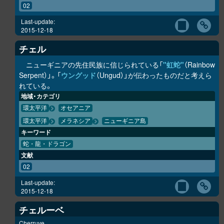
02
Last-update:
2015-12-18
チェル
ニューギニアの先住民族に信じられている「
"虹蛇"
（Rainbow
Serpent）」。「
ウングッド
（Ungud）」が伝わったものだと考えら
れている。
地域・カテゴリ
環太平洋
オセアニア
環太平洋
メラネシア
ニューギニア島
キーワード
蛇・龍・ドラゴン
文献
02
Last-update:
2015-12-18
チェルーベ
Cherruve