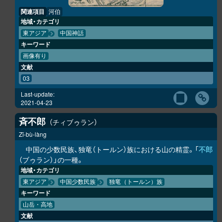
関連項目
河伯
地域・カテゴリ
東アジア
中国神話
キーワード
画像有り
文献
03
Last-update:
2021-04-23
斉不郎
チィブゥラン
Zī-bù-làng
中国の少数民族、独竜（トールン）族における山の精霊。「
不郎
（ブゥラン）」の一種。
地域・カテゴリ
東アジア
中国少数民族
独竜（トールン）族
キーワード
山岳・高地
文献