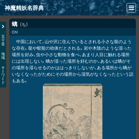
神魔精妖名辞典
NEWS
螭
ち
Chī
INFO
五
十
中国において、山や沢に住んでいるとされる小さな龍のよう
音
文献
な存在。龍や蛟龍の幼体だとされる。岩や木陰のような湿った
場所を好み、虫や小さな動物を食べ、あまり人目に触れる場所
地
域
検索
には出現しない。螭が湿った場所を好むのか、あるいは螭がそ
の場所を湿らせるのかははっきりしないが、ある場所から螭が
キ
凖項目
ー
いなくなったがためにその場所から湿気がなくなったという話
ワ
ー
もある。
ド
画像資料便覧
LINK