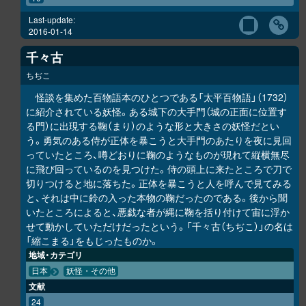
Last-update:
2016-01-14
千々古
ちぢこ
怪談を集めた百物語本のひとつである「太平百物語」（1732）
に紹介されている妖怪。ある城下の大手門（城の正面に位置す
る門）に出現する鞠（まり）のような形と大きさの妖怪だとい
う。勇気のある侍が正体を暴こうと大手門のあたりを夜に見回
っていたところ、噂どおりに鞠のようなものが現れて縦横無尽
に飛び回っているのを見つけた。侍の頭上に来たところで刀で
切りつけると地に落ちた。正体を暴こうと人を呼んで見てみる
と、それは中に鈴の入った本物の鞠だったのである。後から聞
いたところによると、悪戯な者が縄に鞠を括り付けて宙に浮か
せて動かしていただけだったという。「千々古（ちぢこ）」の名は
「縮こまる」をもじったものか。
地域・カテゴリ
日本
妖怪・その他
文献
24