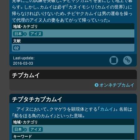
見事にこの試練を突破し、チピヤ
ク
カムイを妻にして地上で暮
らす。しかし、カムイは必ず「カヌイモシ
リ
（カムイの世界）」に
帰らなければいけないため、チピヤ
ク
カムイは男の運命を操っ
て代理のアイヌ人の妻をあてがって帰っていった。
地域・カテゴリ
日本
アイヌ
文献
02
Last-update:
2016-03-03
チ
プ
カムイ
オンネチ
プ
カムイ
チ
プ
タチカ
プ
カムイ
アイヌにおいて、クマゲラを顕現体とする「
カムイ
」。名前は
「船をほる鳥のカムイ」といった意味。
地域・カテゴリ
日本
アイヌ
キーワード