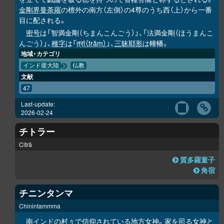
金剛界曼荼羅
の檀外の南方（左側）の4尊のうち西（上）から一番
目に配される。
密号
は「智満金剛（ちまんこんごう）」、「法満金剛（ほうまんこ
んごう）」、
種字
は「
त्रां（trāṃ）
」、
三昧耶形
は幢幡。
地域・カテゴリ
インド亜大陸
仏教
文献
47
Last-update:
2026-02-24
チトラー
Citrā
質多羅童子
角宿
チニンタンマ
Chinintammma
南インドの村々で信仰されている地方女神。家を司る女神と