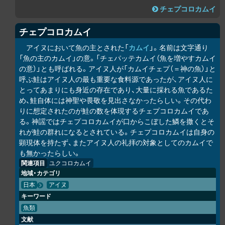
チェプコ
ロ
カムイ
チェプコ
ロ
カムイ
アイヌにおいて魚の主とされた「
カムイ
」。名前は文字通り
「魚の主のカムイ」の意。「チェパッテカムイ（魚を増やすカムイ
の意）」とも呼ばれる。アイヌ人が「カムイチェプ（＝神の魚）」と
呼ぶ鮭はアイヌ人の最も重要な食料源であったが、アイヌ人に
とってあまりにも身近の存在であり、大量に採れる魚であるた
め、鮭自体には神聖や畏敬を見出さなかったらしい。その代わ
りに想定されたのが鮭の数を体現するチェプコ
ロ
カムイであ
る。神謡ではチェプコ
ロ
カムイが口からこぼした鱗を撒くとそ
れが鮭の群れになるとされている。チェプコ
ロ
カムイは自身の
顕現体を持たず、またアイヌ人の礼拝の対象としてのカムイで
も無かったらしい。
関連項目
ユ
ク
コ
ロ
カムイ
地域・カテゴリ
日本
アイヌ
キーワード
魚類
文献