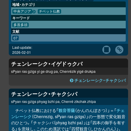
地域・カテゴリ
中央アジア
チベット仏教
キーワード
多首多頭
文献
07
Last-update:
2026-02-01
チェンレーシク・イゲドゥクパ
sPyan ras gzigs yi ge drug pa, Chenrézik yigé drukpa
チェンレーシク・チャクシパ
チェンレーシク・チャクシパ
sPyan ras gzigs phyag bzhi pa, Chenré zikchak zhipa
チベット仏教における「
観音菩薩
（かんのんぼさつ）」＝「
チェ
ンレーシク
（Chenrezig, sPyan ras gzigs）」の一形態で変化観音
のひとつ。「チャクシパ（phyag bzhi pa）」は「四本の御手を有す
る」を意味し、このため漢訳では「四臂観音（しひかんのん）」、