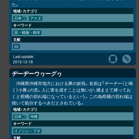
た。
地域・カテゴリ
日本
アイヌ
キーワード
花・植物・樹木
文献
02
Last-update:
2015-12-18
ヂーヂーウヮーグヮ
沖縄県沖縄市地方における豚の妖怪。名前は「ヂーヂー（と鳴
く）小豚」の意。人に害を成すことは無いが、捕まえて縛ってお
くと棺桶の切れ端になっているという。この為棺桶の切れ端は
焼いて処分するべきだとされている。
地域・カテゴリ
日本
沖縄
キーワード
イノシシ・ブタ
文献