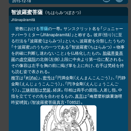
2015-12-18
智波羅蜜菩薩
ちはらみつぼさつ
Jñānapāramitā
密教における
菩薩
の一尊。サンスクリット名を「ジュニャー
ナパーラミター（Jñānapāramitā）」と称する。彼岸（悟り）に至
る行法を「波羅蜜（はらみつ）」といい、波羅蜜を分類したうちの
「十波羅蜜」のうちの一つである「智波羅蜜（ちはらみつ）＝物事
を的確に判断し迷わないこと」を仏格化したもの。
胎蔵界曼荼
羅
の
虚空蔵院
の北側（左側）上段に中央より第一位に配される。
その像容は左手を胸の前に掲げ掌を上に向け、右手は梵経を持
ち読む姿で表される。
種字
は「
ज्ञ（jña）
」、
密号
は「円満金剛（えんまんこんごう）」、「円静
金剛（えんじょうこんごう）」、「円浄金剛（えんじょうこんご
う）」、
三昧耶形
は
梵篋
、経床。印相は両手の親指、人差し指、中
指を立ててその先を合わせるもの、
真言
は「唵麼麼枳孃曩迦哩
吽娑嚩賀」（智波羅蜜菩薩真言・T0852）。