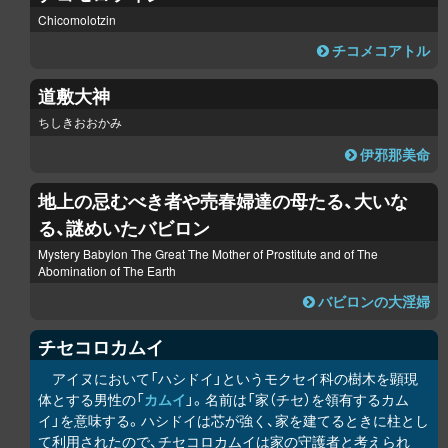
Chicomolotzin
チコメコアトル
道敷大神
ちしきおおかみ
伊邪那美命
地上の忌むべき者や売春婦達の母たる、大いな
る、謎めいたバビロン
Mystery Babylon The Great The Mother of Prostitute and of The
Abomination of The Earth
バビロンの大淫婦
チセコ
ロ
カムイ
アイヌにおいて「ハシドイ」というモクセイ科の樹木を顕現
体とする男性の「
カムイ
」。名前は「家（チセ）を領有するカム
イ」を意味する。ハシドイは芯が強く、家を建てるときに柱とし
て利用されたので、チセコ
ロ
カムイは家の守護者と考えられ