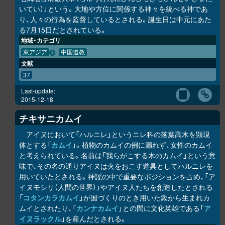
いてい）」という。大地や方位に関係する神々を統べる神であ
り、人々の行為を監督しているとされる。誕生日は中元にあた
る7月15日だとされている。
地域・カテゴリ
東アジア
中国道教
文献
37
Last-update:
2015-12-18
チキサニカムイ
アイヌにおいて「ハルニレ」というニレ科の落葉高木を顕現
体とする「
カムイ
」。植物のカムイの例に漏れず、女性のカムイ
と考えられている。名前は「我らがこする木のカムイ」という意
味で、その名の通りアイヌは火をおこす道具としてハルニレを
用いていたとされる。神謡の中で重要なポジションを占め、「ア
イヌモシ
リ
（人間の世界）」やアイヌ人たちを創造したとされる
「
コタンカ
ラ
カムイ
」が国づくりのとき用いた鍬から生まれカ
ムイとされたり、「
カンナカムイ
」との間に文化英雄である「
ア
イヌラック
ル
」を産んだとされる。