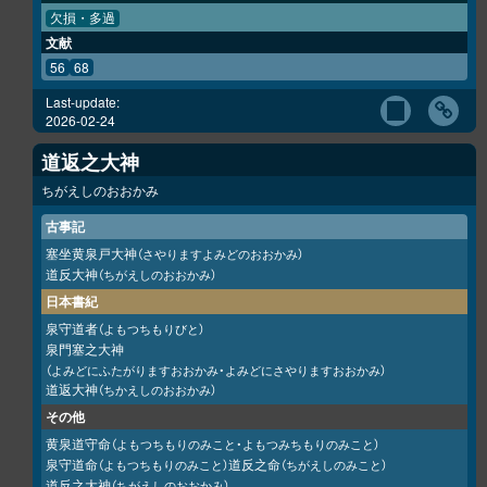
欠損・多過
文献
56
68
Last-update:
2026-02-24
道返之大神
ちがえしのおおかみ
古事記
塞坐黄泉戸大神
（さやりますよみどのおおかみ）
道反大神
（ちがえしのおおかみ）
日本書紀
泉守道者
（よもつちもりびと）
泉門塞之大神
（よみどにふたがりますおおかみ・よみどにさやりますおおかみ）
道返大神
（ちかえしのおおかみ）
その他
黄泉道守命
（よもつちもりのみこと・よもつみちもりのみこと）
泉守道命
道反之命
（よもつちもりのみこと）
（ちがえしのみこと）
道反之大神
（ちがえしのおおかみ）