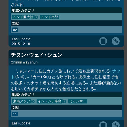
される。
地域・カテゴリ
インド亜大陸
インド南部
文献
02
Last-update:
2015-12-18
チヌン・ウェイ・シュン
Chinün way shun
ミャンマーに住むカチン族において最も重要視される「
ナッ
ト
（Nat）」。「カー（Ka）」とも呼ばれる。肥沃土に住む精霊で他
の数多くのナット達を統制する立場にある。また超心理的な力
を用いてカボチャから人間を創造したとされる。
地域・カテゴリ
東南アジア
インドシナ半島
ミャンマー
文献
11
Last-update: