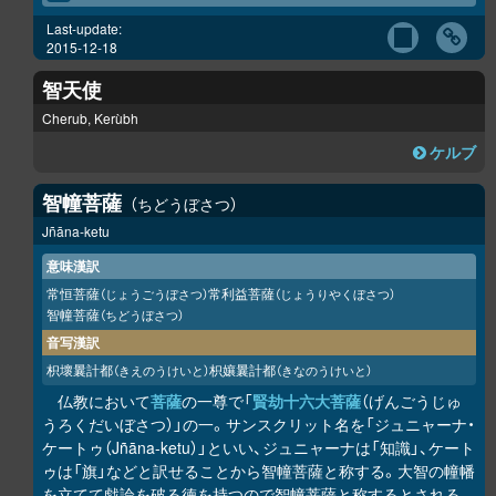
Last-update:
2015-12-18
智天使
Cherub, Kerùbh
ケルブ
智幢菩薩
ちどうぼさつ
Jñāna-ketu
意味漢訳
常恒菩薩
常利益菩薩
（じょうごうぼさつ）
（じょうりやくぼさつ）
智幢菩薩
（ちどうぼさつ）
音写漢訳
枳壞曩計都
枳孃曩計都
（きえのうけいと）
（きなのうけいと）
仏教において
菩薩
の一尊で「
賢劫十六大菩薩
（げんごうじゅ
うろくだいぼさつ）」の一。サンスクリット名を「ジュニャーナ・
ケートゥ（Jñāna-ketu）」といい、ジュニャーナは「知識」、ケート
ゥは「旗」などと訳せることから智幢菩薩と称する。大智の幢幡
を立てて戯論を破る徳を持つので智幢菩薩と称するとされる。