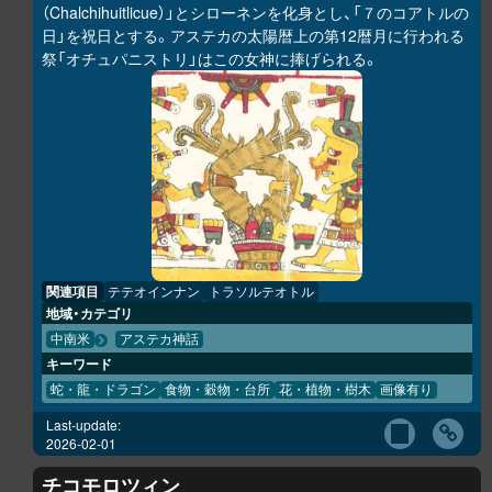
（Chalchihuitlicue）」とシローネンを化身とし、「７のコアトルの
日」を祝日とする。アステカの太陽暦上の第12暦月に行われる
祭「オチュパニストリ」はこの女神に捧げられる。
関連項目
テテオインナン
トラソルテオトル
地域・カテゴリ
中南米
アステカ神話
キーワード
蛇・龍・ドラゴン
食物・穀物・台所
花・植物・樹木
画像有り
Last-update:
2026-02-01
チコモロツィン