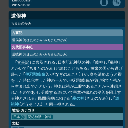
2015-12-18
道俣神
ちまたのかみ
古事記
道俣神
（ちまたのかみ・みちまたのかみ）
先代旧事本紀
道岐神
（ちまたのかみ・みちまたのかみ）
「
古事記
」に言及される、日本記紀神話の神。「岐神」、「衢神」
とかいて「ちまたのかみ」と読むこともある。黄泉の国から逃げ
帰った「
伊邪那岐命
（いざなぎのみこと）」が、身を清めようと禊
をした時に化生した神の一人で、伊邪那岐命が投げ捨てた袴か
ら生まれ出でたという。神名は袴が二股であることから連想さ
れたものであり、分岐する道にいて害意や穢れの侵入を阻止す
る神とされる。民間信仰における「
塞の神
（さえのかみ）」、「
道
祖神
（どうそじん）」と同一視される。
地域・カテゴリ
日本
記紀神話・神道
文献