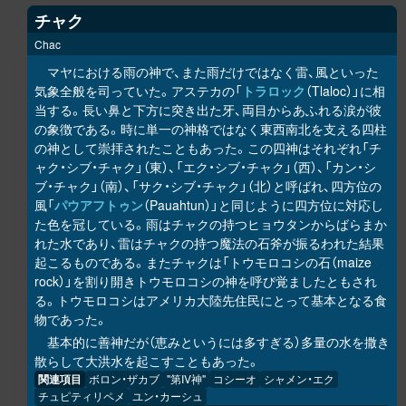
チャク
Chac
マヤにおける雨の神で、また雨だけではなく雷、風といった
気象全般を司っていた。アステカの「
トラロック
（Tlaloc）」に相
当する。長い鼻と下方に突き出た牙、両目からあふれる涙が彼
の象徴である。時に単一の神格ではなく東西南北を支える四柱
の神として崇拝されたこともあった。この四神はそれぞれ「チ
ャク・シブ・チャク」（東）、「エク・シブ・チャク」（西）、「カン・シ
ブ・チャク」（南）、「サク・シブ・チャク」（北）と呼ばれ、四方位の
風「
パウアフトゥン
（Pauahtun）」と同じように四方位に対応し
た色を冠している。雨はチャクの持つヒョウタンからばらまか
れた水であり、雷はチャクの持つ魔法の石斧が振るわれた結果
起こるものである。またチャクは「トウモロコシの石（maize
rock）」を割り開きトウモロコシの神を呼び覚ましたともされ
る。トウモロコシはアメリカ大陸先住民にとって基本となる食
物であった。
基本的に善神だが（恵みというには多すぎる）多量の水を撒き
散らして大洪水を起こすこともあった。
関連項目
ボロン・ザカブ
"第IV神"
コシーオ
シャメン・エク
チュピティリペメ
ユン・カーシュ