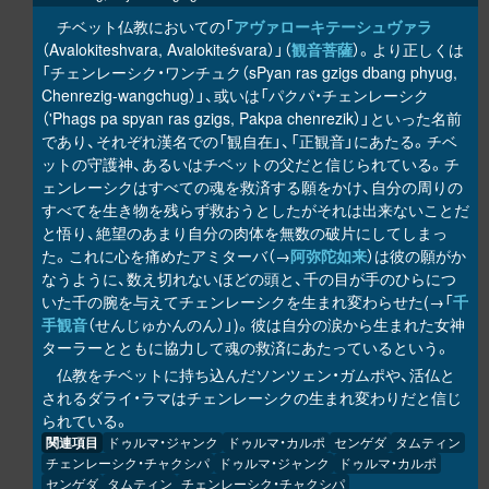
チベット仏教においての「
アヴァローキテーシュヴァラ
（Avalokiteshvara, Avalokiteśvara）」（
観音菩薩
）。より正しくは
「チェンレーシク・ワンチュク（sPyan ras gzigs dbang phyug,
Chenrezig-wangchug）」、或いは「パクパ・チェンレーシク
（'Phags pa spyan ras gzigs, Pakpa chenrezik）」といった名前
であり、それぞれ漢名での「観自在」、「正観音」にあたる。チベ
ットの守護神、あるいはチベットの父だと信じられている。チ
ェンレーシクはすべての魂を救済する願をかけ、自分の周りの
すべてを生き物を残らず救おうとしたがそれは出来ないことだ
と悟り、絶望のあまり自分の肉体を無数の破片にしてしまっ
た。これに心を痛めたアミターバ（→
阿弥陀如来
）は彼の願がか
なうように、数え切れないほどの頭と、千の目が手のひらにつ
いた千の腕を与えてチェンレーシクを生まれ変わらせた(→「
千
手観音
（せんじゅかんのん）」)。彼は自分の涙から生まれた女神
ターラーとともに協力して魂の救済にあたっているという。
仏教をチベットに持ち込んだソンツェン・ガムポや、活仏と
されるダライ・ラマはチェンレーシクの生まれ変わりだと信じ
られている。
関連項目
ドゥルマ・ジャンク
ドゥルマ・カルポ
センゲダ
タムティン
チェンレーシク・チャクシパ
ドゥルマ・ジャンク
ドゥルマ・カルポ
センゲダ
タムティン
チェンレーシク・チャクシパ