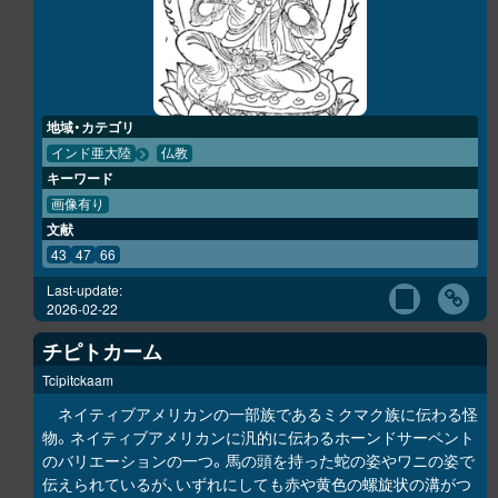
地域・カテゴリ
インド亜大陸
仏教
キーワード
画像有り
文献
43
47
66
Last-update:
2026-02-22
チピトカーム
Tcipitckaam
ネイティブアメリカンの一部族であるミクマク族に伝わる怪
物。ネイティブアメリカンに汎的に伝わるホーンドサーペント
のバリエーションの一つ。馬の頭を持った蛇の姿やワニの姿で
伝えられているが、いずれにしても赤や黄色の螺旋状の溝がつ