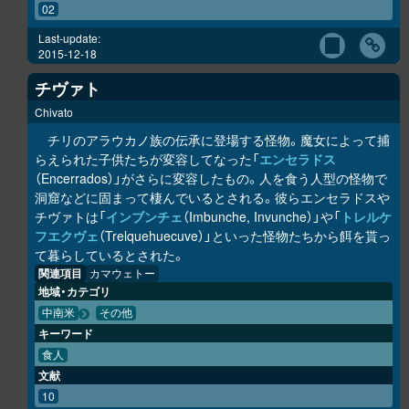
02
Last-update:
2015-12-18
チヴァト
Chivato
チリのアラウカノ族の伝承に登場する怪物。魔女によって捕
らえられた子供たちが変容してなった「
エンセラドス
（Encerrados）」がさらに変容したもの。人を食う人型の怪物で
洞窟などに固まって棲んでいるとされる。彼らエンセラドスや
チヴァトは「
インブンチェ
（Imbunche, Invunche）」や「
トレルケ
フエクヴェ
（Trelquehuecuve）」といった怪物たちから餌を貰っ
て暮らしているとされた。
関連項目
カマウェトー
地域・カテゴリ
中南米
その他
キーワード
食人
文献
10