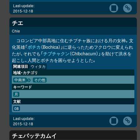
Last-update:
2015-12-18
チエ
Chie
コロンビア中部高地に住むチブチャ族における月の女神。文
化英雄「
ボチカ
（Bochica）」に逆らったためフクロウに変えられ
たが、それでも「
チブチャクン
（Chibchacum）」を助けて洪水を
起こし、人間とボチカを困らせようとした。
関連項目
ウィタカ
地域・カテゴリ
中南米
その他
キーワード
月
文献
08
Last-update:
2015-12-18
チェパッテカムイ