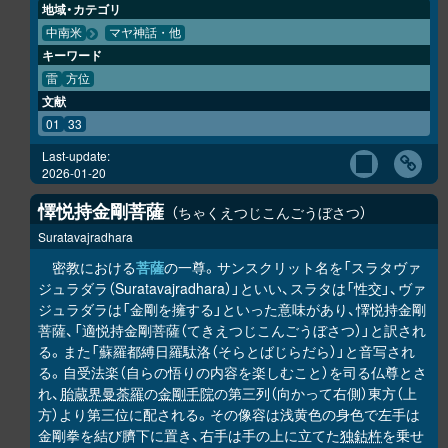
地域・カテゴリ
中南米
マヤ神話・他
キーワード
雷
方位
文献
01
33
Last-update:
2026-01-20
懌悦持金剛菩薩
ちゃくえつじこんごうぼさつ
Suratavajradhara
密教における
菩薩
の一尊。サンスクリット名を「スラタヴァ
ジュラダラ（Suratavajradhara）」といい、スラタは「性交」、ヴァ
ジュラダラは「金剛を擁する」といった意味があり、懌悦持金剛
菩薩、「適悦持金剛菩薩（てきえつじこんごうぼさつ）」と訳され
る。また「蘇羅都縛日羅駄洛（そらとばじらだら）」と音写され
る。自受法楽（自らの悟りの内容を楽しむこと）を司る仏尊とさ
れ、
胎蔵界曼荼羅
の
金剛手院
の第三列（向かって右側）東方（上
方）より第三位に配される。その像容は浅黄色の身色で左手は
金剛拳を結び臍下に置き、右手は手の上に立てた
独鈷杵
を乗せ