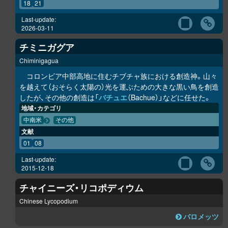
18
21
Last-update:
2026-03-11
チミニガグア
Chiminigagua
コロンビア中部高地に住むチブチャ族における創造神。山々
を越えて（おそらく太陽の）光を運ぶための大きな黒い鳥を創造
したが、その他の創造は「
バチュエ
（Bachue）」などに任せた。
地域・カテゴリ
中南米
その他
文献
01
08
Last-update:
2015-12-18
チャイニーズ・リコポディウム
Chinese Lycopodium
バロメッツ