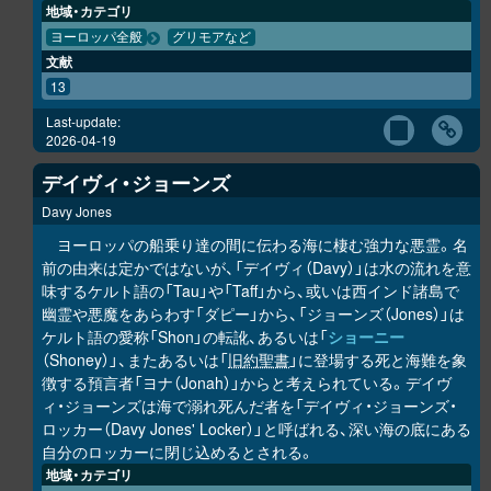
地域・カテゴリ
ヨーロッパ全般
グリモアなど
文献
13
Last-update:
2026-04-19
デイヴィ・ジョーンズ
Davy Jones
ヨーロッパの船乗り達の間に伝わる海に棲む強力な悪霊。名
前の由来は定かではないが、「デイヴィ（Davy）」は水の流れを意
味するケルト語の「Tau」や「Taff」から、或いは西インド諸島で
幽霊や悪魔をあらわす「ダピー」から、「ジョーンズ（Jones）」は
ケルト語の愛称「Shon」の転訛、あるいは「
ショーニー
（Shoney）」、またあるいは「
旧約聖書
」に登場する死と海難を象
徴する預言者「ヨナ（Jonah）」からと考えられている。デイヴ
ィ・ジョーンズは海で溺れ死んだ者を「デイヴィ・ジョーンズ・
ロッカー（Davy Jones' Locker）」と呼ばれる、深い海の底にある
自分のロッカーに閉じ込めるとされる。
地域・カテゴリ