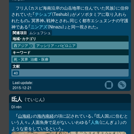
フリ人（カスピ海南沿岸の山岳地帯に住んでいた民族）に信仰
されていた「
テシュブ
（Teshub）」がメソポタミアに取り入れら
れたもの。冥界神、戦神とされ、同じく都市エシュヌンナの守護
神である「
ニンアズ
（Ninazu）」と同一視された。
関連項目
ムシュフシュ
地域・カテゴリ
西アジア
アッシリア・バビロニア
キーワード
死・冥界
治癒・医療
文献
40
Last-update:
2015-12-21
氐人
ていじん
Dī-rén
「
山海経
」の
海内南経
の項に記されている、「氐人国」に住むと
いう人々。人面魚身で足がない、いわゆる「
人魚
（にんぎょ）」の
ような姿をしているという。