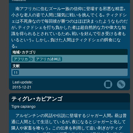
南アフリカに住むズールー族の信仰に登場する邪悪な精霊。
小さな老人の姿で人間に陽気に戦いを挑んでくる。ティクドシ
ェは不死身なので毎回彼が勝つのはほぼ決まったようなものだ
が、ティクドシェを打ち負かした者は超自然的な力や偉大な知
識を得られるとされているため、戦いを好んで引き受ける者も
いるという。しかし、負けた人間はティクドシェの餌食にな
る。
地域・カテゴリ
アフリカ
アフリカ諸神話
文献
11
Last-update:
2015-12-21
ティグレ・カピアンゴ
Tigre capiango
アルゼンチンの民話や伝説に登場するジャガー人間。昼は普
通に人間として生活しているが、夜になるとジャガーと化して
隣人や家畜を喰らう。この伝承を利用して追い剥ぎがティグ