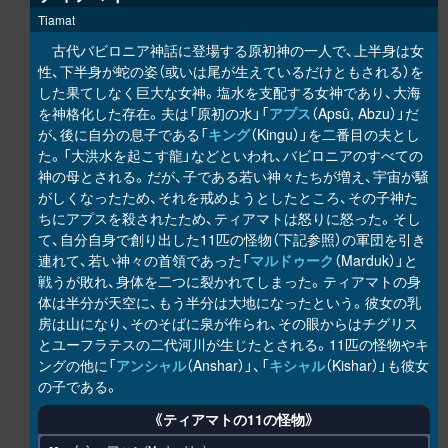
Tiamat
古代バビロニア神話に登場する原初神の一人で、上半身は女
性、下半身が蛇の姿（或いは尾が生えているだけともされる）を
した果てしなく巨大な女神。塩水を支配する女神であり、大海
を神格化した存在。夫は「原初の水」「
アプス
（Apsû, Abzu）」だ
が、後に自分の息子である「
キング
（Kingu）」を二番目の夫とし
た。「大洪水を起こす龍」などといわれ、バビロニアのすべての
神の母とされる。だが、子である若い神々たちが増え、宇宙が騒
がしくなったため、それを戒めようとしたところ、その子神た
ちにアプスを殺されたため、ティアマトは怒りに怒った。そし
て、自分自身で創り出した11匹の怪物（下記参照）の軍団を引き
連れて、若い神々の首領であった「
マルドゥーク
（Marduk）」と
戦うが敗れ、身体を二つに裂かれてしまった。ティアマトの身
体は半分が天空に、もう半分は大地になったという。彼女の乳
房は山になり、そのそばに泉が作られ、その眼からはチグリス
とユーフラテスの二代河川が生じたとされる。11匹の怪物やキ
ングの他に「
アンシャル
（Anshar）」、「
キシャル
（Kishar）」も彼女
の子である。
《ティアマトの11の怪物》