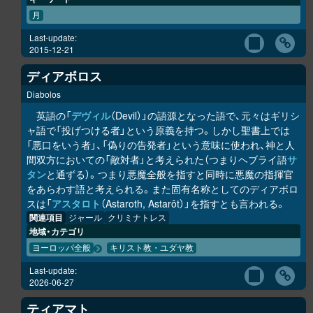
月
Last-update:
2015-12-21
ディアボロス
Diabolos
英語の「
デヴィル
（Devil）」の語源となった語で、元々はギリシ
ャ語で「投げつける者」という原義を持つ。しかし聖書上では
「悪口をいう者」、「偽りの告発者」という意味に使われ、神と人
間双方においての「敵対者」と考えられた（つまりヘブライ語
サ
タン
と通ずる）。つまり悪魔全般を指すと同時に悪魔の指揮官
をあらわす語と考えられる。また固有名称としてのディアボロ
スは「
アスタロト
（Astaroth, Astarôt）」を指すとも言われる。
関連項目
ジャール
クリミナトレス
地域・カテゴリ
ヨーロッパ全般
キリスト教・ユダヤ教
Last-update:
2026-06-27
ティアマト