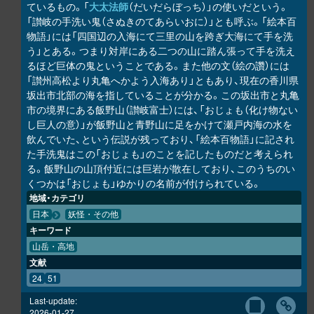
ているもの。「
大太法師
（だいだらぼっち）」の使いだという。
「讃岐の手洗い鬼（さぬきのてあらいおに）」とも呼ぶ。「絵本百
物語」には「四国辺の入海にて三里の山を跨ぎ大海にて手を洗
う」とある。つまり対岸にある二つの山に踏ん張って手を洗え
るほど巨体の鬼ということである。また他の文（絵の讚）には
「讃州高松より丸亀へかよう入海あり」ともあり、現在の香川県
坂出市北部の海を指していることが分かる。この坂出市と丸亀
市の境界にある飯野山（讃岐富士）には、「おじょも（化け物ない
し巨人の意）」が飯野山と青野山に足をかけて瀬戸内海の水を
飲んでいた、という伝説が残っており、「絵本百物語」に記され
た手洗鬼はこの「おじょも」のことを記したものだと考えられ
る。飯野山の山頂付近には巨岩が散在しており、このうちのい
くつかは「おじょも」ゆかりの名前が付けられている。
地域・カテゴリ
日本
妖怪・その他
キーワード
山岳・高地
文献
24
51
Last-update:
2026-01-27