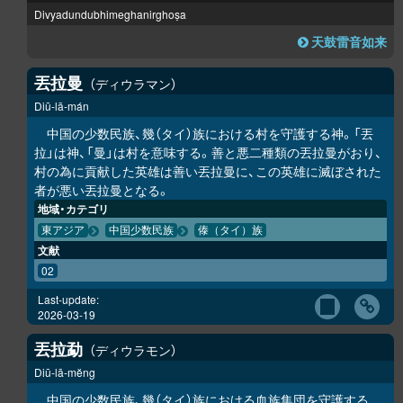
Divyadundubhimeghanirghoṣa
天鼓雷音如来
丟拉曼
ディウラマン
Diū-lā-mán
中国の少数民族、幾（タイ）族における村を守護する神。「丟
拉」は神、「曼」は村を意味する。善と悪二種類の丟拉曼がおり、
村の為に貢献した英雄は善い丟拉曼に、この英雄に滅ぼされた
者が悪い丟拉曼となる。
地域・カテゴリ
東アジア
中国少数民族
傣（タイ）族
文献
02
Last-update:
2026-03-19
丟拉勐
ディウラモン
Diū-lā-mĕng
中国の少数民族、幾（タイ）族における血族集団を守護する