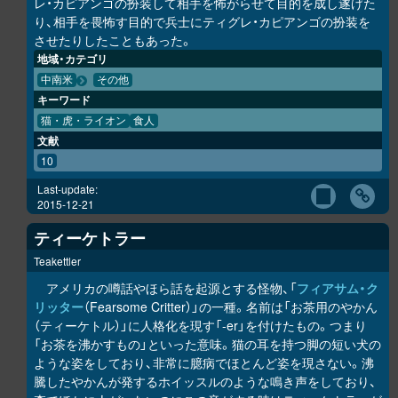
レ・カピアンゴの扮装して相手を怖がらせて目的を成し遂げた
り、相手を畏怖す目的で兵士にティグレ・カピアンゴの扮装を
させたりしたこともあった。
地域・カテゴリ
中南米
その他
キーワード
猫・虎・ライオン
食人
文献
10
Last-update:
2015-12-21
ティーケトラー
Teakettler
アメリカの噂話やほら話を起源とする怪物、「
フィアサム・ク
リッター
（Fearsome Critter）」の一種。名前は「お茶用のやかん
（ティーケトル）」に人格化を現す「-er」を付けたもの。つまり
「お茶を沸かすもの」といった意味。猫の耳を持つ脚の短い犬の
ような姿をしており、非常に臆病でほとんど姿を現さない。沸
騰したやかんが発するホイッスルのような鳴き声をしており、