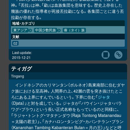
神。「丟拉」は神、「勐」は血族集団を意味する。歴史上存在した
幾族の優れた指導者が死後丟拉勐になる。各集団ごとに違う丟
拉勐が存在する。
地域・カテゴリ
東アジア
中国少数民族
傣（タイ）族
文献
02
Last-update:
2015-12-21
ティガグ
Tingang
インドネシアのカリマンタン（ボルネオ）島東南部に住むダヤ
ク族における至高神。人間界の上、42層の雲を突き抜けたとこ
ろにある上界にすんでいるという。下界に住む「
ジャタ
（Djata）」と対を成している。ジャタが「バウイン・ジャタ・バラ
ワグ・ブラウ」という長い正式名称をもっているのと同様に、
「ラジャ・トントグ・マタナンダウ（Raja Tontong Matanandau
＝太陽の君主）」、「カナハロン・タンビグ・カバンテラン・ブラン
（Kanarohan Tambing Kabanteran Bulan＝月の王）」などと呼