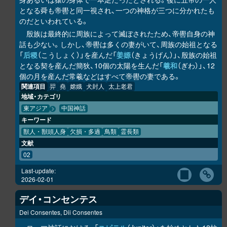
となる舜も帝嚳と同一視され、一つの神格が三つに分かれたも
のだといわれている。
殷族は最終的に周族によって滅ぼされたため、帝嚳自身の神
話も少ない。しかし、帝嚳は多くの妻がいて、周族の始祖となる
「
后稷
（こうしょく）」を産んだ「
姜嫄
（きょうげん）」、殷族の始祖
となる契を産んだ簡狄、10個の太陽を生んだ「
羲和
（ぎわ）」、12
個の月を産んだ常羲などはすべて帝嚳の妻である。
関連項目
羿
堯
嫦娥
犬封人
太上老君
地域・カテゴリ
東アジア
中国神話
キーワード
獣人・獣頭人身
欠損・多過
鳥類
霊長類
文献
02
Last-update:
2026-02-01
デイ・コンセンテス
Dei Consentes, Dii Consentes