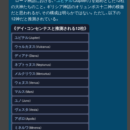
ローマ神話における、「
ユピテル
（Jupiter）」を始めとした12柱
の大神たちのこと。ギリシア神話のオリュンポス十二神の模倣
だと思われるが、その構成は明らかではない。ただし、以下の
12神だと推測されている。
《デイ・コンセンテスと推測される12柱》
ユピテル
Jupiter
ウゥルカヌス
Vulcanus
ディアナ
Diana
ネプトゥヌス
Neptunus
メルクリウス
Mercurius
ウェヌス
Venus
マルス
Mars
ユノ
Juno
ヴェスタ
Vesta
アポロ
Apollo
ミネルワ
Minerva