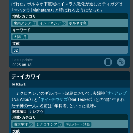
ばれた。ボルネオ下流域のイスラム教化が進むとティガグは
「マハタラ（Mahatara）」と呼ばれるようになった。
地域・カテゴリ
東南アジア
インドネシア
ボルネオ島
キーワード
太陽
月
文献
02
Last-update:
2025-08-18
テ・イカワイ
Te Ikawai
ミクロネシアのギルバート諸島において、夫婦神「
ナ・アシプ
（Na Atibu）」と「
ネイ・テウケズ
（Nei Teukez）」との間に生まれ
た子神の一人。名前は「年長者」といった意味。
関連項目
ナレアウ
地域・カテゴリ
環太平洋
ミクロネシア
ギルバート諸島
文献