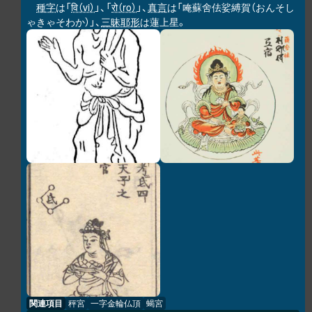
種字
は「
वि（vi）
」、「
रो（ro）
」、
真言
は「唵蘇舍佉娑縛賀（おんそし
ゃきゃそわか）」、
三昧耶形
は蓮上星。
関連項目
秤宮
一字金輪仏頂
蝎宮