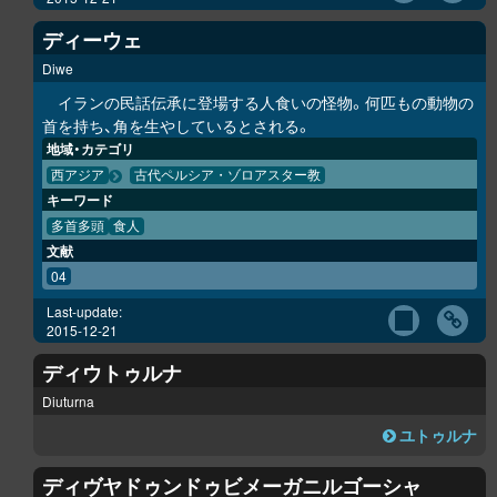
ディーウェ
Diwe
イランの民話伝承に登場する人食いの怪物。何匹もの動物の
首を持ち、角を生やしているとされる。
地域・カテゴリ
西アジア
古代ペルシア・ゾロアスター教
キーワード
多首多頭
食人
文献
04
Last-update:
2015-12-21
ディウトゥルナ
Diuturna
ユトゥルナ
ディヴヤドゥンドゥビメーガニルゴーシャ