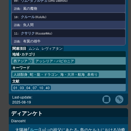
ウム・ダブルチュ
Umu Dabrutu
嵐の魔物
クルール
Kulullu
魚人間
クサリク
Kuusarikku
有翼の雄牛
関連項目
ムンム
レヴィアタン
地域・カテゴリ
西アジア
アッシリア・バビロニア
キーワード
人頭獣身
蛇・龍・ドラゴン
海・大洋・航海
表有り
文献
01
03
04
07
10
40
Last-update:
2025-08-19
ディアンケト
Dianceht
太陽神「
ルー
（Lu）」の祖父にあたる、島のケルトにおける治癒