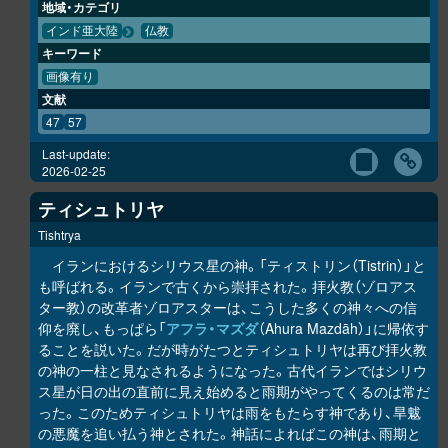
地域・カテゴリ
インド亜大陸
仏教
キーワード
画像有り
文献
47
57
Last-update:
2026-02-25
ティシュトリヤ
Tishtrya
イランにおけるシリウス星の神。「ティストリン（Tistrin）」と
も呼ばれる。イランで古くから崇拝された。拝火教（ゾロアス
ター教）の改革者ゾロアスターは、こうした多くの神々への信
仰を廃し、もっぱら「
アフラ・マズダ
（Ahura Mazdāh）」に帰依す
ることを説いた。だが時がたつとティシュトリヤは再び拝火教
の神の一柱と見なされるようになった。古代イランではシリウ
ス星が日の出の直前に見え始めると雨期がやってくるのは常だ
った。このためティシュトリヤは雨をもたらす神であり、旱魃
の悪魔を追い払う神とされた。神話によればこの神は、雨期と