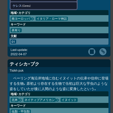
ケレス
Ceres
地域・カテゴリ
南ヨーロッパ
イタリア・ローマ神話
キーワード
表有り
文献
01
Last-update:
2022-04-07
ティシカ・プク
Tisikh puk
ベーリング海沿岸地域に住むイヌイットの伝承や信仰に登場
する生物。原初より存在する生物で当初は巨大な芋虫のような
姿をしていたが後に人間のような姿に変身したという。
地域・カテゴリ
北米
ネイティブアメリカン
イヌイット
キーワード
虫類・甲殻類