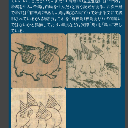
てい）」のことだという。また「山海経」の
大荒東経
には「帝俊は
帝鴻を生み、帝鴻は白民を生んだ」と言う記述がある。西次三経
で帝江は「有神焉（神あり。焉は断定の助字）」で始まる文にて説
明されているが、郝懿行はこれを「有神鳥（神鳥あり）」の間違い
ではないかと指摘しており、畢沅などは実際「焉」を「鳥」に校し
ている。