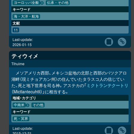
ヨーロッパ全般
伝承・その他
キーワード
海・大洋・航海
文献
11
Last-update:
2026-01-15
ティウィメ
Tihuime
メソアメリカ西部、メキシコ盆地の北部と西部のパツクアロ
湖畔（現ミチョアカン州）の住んでいたタラスコ人の信じてい
た、死と地下世界を司る神。アステカの「
ミクトランテクートリ
（Mictlantecuhtli）」に相当する。
地域・カテゴリ
中南米
その他
キーワード
死・冥界
Last-update:
2015-12-21