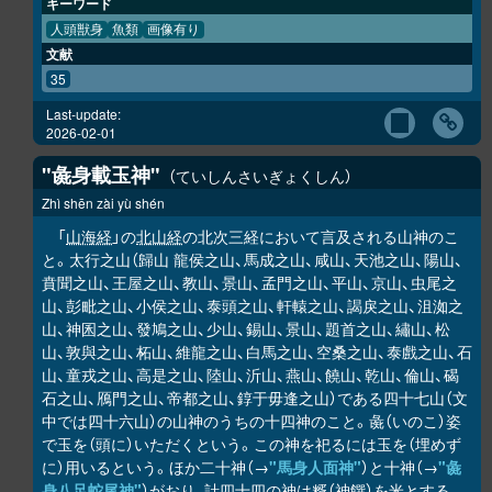
キーワード
人頭獣身
魚類
画像有り
文献
35
Last-update:
2026-02-01
"彘身載玉神"
ていしんさいぎょくしん
Zhì shēn zài yù shén
「
山海経
」の
北山経
の北次三経において言及される山神のこ
と。太行之山（歸山 龍侯之山、馬成之山、咸山、天池之山、陽山、
賁聞之山、王屋之山、教山、景山、孟門之山、平山、京山、虫尾之
山、彭毗之山、小侯之山、泰頭之山、軒轅之山、謁戾之山、沮洳之
山、神囷之山、發鳩之山、少山、錫山、景山、題首之山、繡山、松
山、敦與之山、柘山、維龍之山、白馬之山、空桑之山、泰戲之山、石
山、童戎之山、高是之山、陸山、沂山、燕山、饒山、乾山、倫山、碣
石之山、鴈門之山、帝都之山、錞于毋逢之山）である四十七山（文
中では四十六山）の山神のうちの十四神のこと。彘（いのこ）姿
で玉を（頭に）いただくという。この神を祀るには玉を（埋めず
に）用いるという。ほか二十神（→
"馬身人面神"
）と十神（→
"彘
身八足蛇尾神"
）がおり、計四十四の神は糈（神饌）を米とする。