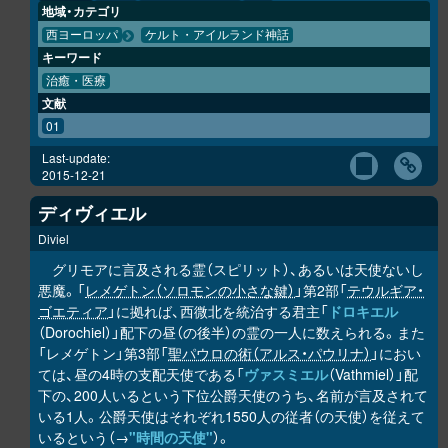
地域・カテゴリ
西ヨーロッパ
ケルト・アイルランド神話
キーワード
治癒・医療
文献
01
Last-update:
2015-12-21
ディヴィエル
Diviel
グリモアに言及される霊（スピリット）、あるいは天使ないし
悪魔。「
レメゲトン（ソロモンの小さな鍵）
」第2部「
テウルギア・
ゴエティア
」に拠れば、西微北を統治する君主「
ドロキエル
（Dorochiel）」配下の昼（の後半）の霊の一人に数えられる。また
「レメゲトン」第3部「
聖パウロの術（アルス・パウリナ）
」におい
ては、昼の4時の支配天使である「
ヴァスミエル
（Vathmiel）」配
下の、200人いるという下位公爵天使のうち、名前が言及されて
いる1人。公爵天使はそれぞれ1550人の従者（の天使）を従えて
いるという（→
"時間の天使"
）。