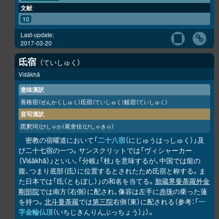
文献
10
Last-update:
2017-03-20
氐宿
ていしゅく
Viśākhā
意味漢訳
善格宿
氐宿
觝宿
（ぜんかくしゅく）
（ていしゅく）
（ていしゅく）
音写漢訳
毘釈珂
尾舍佉
（びしゃか）
（びしゃきゃ）
密教の宿曜道において「
二十八宿
（にじゅうはっしゅく）」及
び二十七宿の一つ。サンスクリットでは「ヴィシャーカー
（Viśākhā）」といい、「分岐」「枝」を意味するが、中国では龍の
腹、つまり底部（氐）に位置するとされたため氐宿と称する。ま
た日本では「氐（ともぼし）」の和名を当てる。
胎蔵界曼荼羅
外金
剛部院
では南方（右側）に配され、像容は左手に
赤珠
の乗った蓮
を持つ。
北斗曼荼羅
では
第三院
右側（東）に配される（参考：「
一
字金輪仏頂
（いちじきんりんぶっちょう）」）。