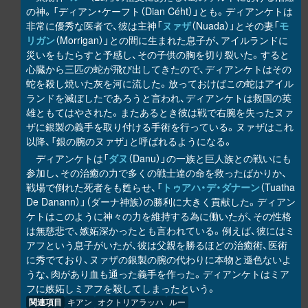
の神。「ディアン・ケーフト（Dian Céht）」とも。ディアンケトは
非常に優秀な医者で、彼は主神「
ヌァザ
（Nuada）」とその妻「
モ
リガン
（Morrigan）」との間に生まれた息子が、アイルランドに
災いをもたらすと予感し、その子供の胸を切り裂いた。すると
心臓から三匹の蛇が飛び出してきたので、ディアンケトはその
蛇を殺し焼いた灰を河に流した。放っておけばこの蛇はアイル
ランドを滅ぼしたであろうと言われ、ディアンケトは救国の英
雄ともてはやされた。またあるとき彼は戦で右腕を失ったヌァ
ザに銀製の義手を取り付ける手術を行っている。ヌァザはこれ
以降、「銀の腕のヌァザ」と呼ばれるようになる。
ディアンケトは「
ダヌ
（Danu）」の一族と巨人族との戦いにも
参加し、その治癒の力で多くの戦士達の命を救ったばかりか、
戦場で倒れた死者をも甦らせ、「
トゥアハ・デ・ダナーン
（Tuatha
De Danann）」（ダーナ神族）の勝利に大きく貢献した。ディアン
ケトはこのように神々の力を維持する為に働いたが、その性格
は無慈悲で、嫉妬深かったとも言われている。例えば、彼にはミ
アフという息子がいたが、彼は父親を勝るほどの治癒術、医術
に秀でており、ヌァザの銀製の腕の代わりに本物と遜色ないよ
うな、肉があり血も通った義手を作った。ディアンケトはミア
フに嫉妬しミアフを殺してしまったという。
関連項目
キアン
オクトリアラッハ
ルー