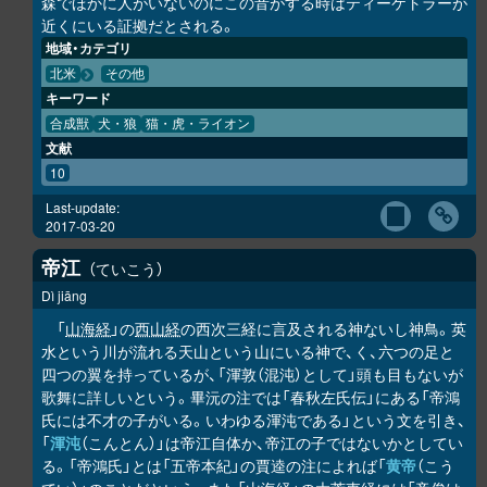
森でほかに人がいないのにこの音がする時はティーケトラーが
近くにいる証拠だとされる。
地域・カテゴリ
北米
その他
キーワード
合成獣
犬・狼
猫・虎・ライオン
文献
10
Last-update:
2017-03-20
帝江
ていこう
Dì jiāng
「
山海経
」の
西山経
の西次三経に言及される神ないし神鳥。英
水という川が流れる天山という山にいる神で、く、六つの足と
四つの翼を持っているが、「渾敦（混沌）として」頭も目もないが
歌舞に詳しいという。畢沅の注では「春秋左氏伝」にある「帝鴻
氏には不才の子がいる。いわゆる渾沌である」という文を引き、
「
渾沌
（こんとん）」は帝江自体か、帝江の子ではないかとしてい
る。「帝鴻氏」とは「五帝本紀」の賈逵の注によれば「
黄帝
（こう