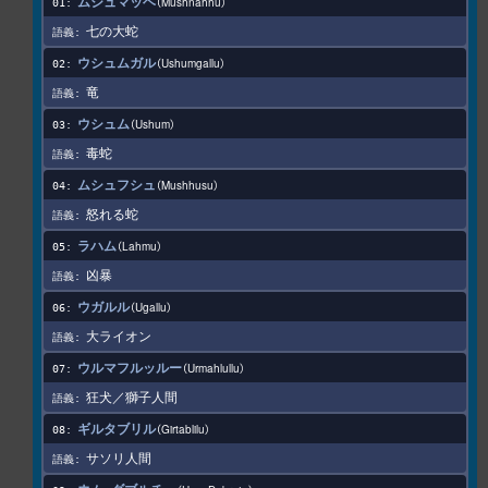
ムシュマッヘ
Mushnahhu
七の大蛇
ウシュムガル
Ushumgallu
竜
ウシュム
Ushum
毒蛇
ムシュフシュ
Mushhusu
怒れる蛇
ラハム
Lahmu
凶暴
ウガルル
Ugallu
大ライオン
ウルマフルッルー
Urmahlullu
狂犬／獅子人間
ギルタブリル
Girtablilu
サソリ人間