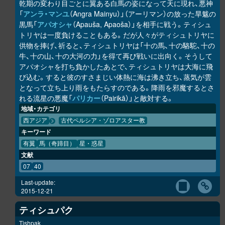
乾期の変わり目ごとに翼ある白馬の姿になって天に現れ、悪神
「
アンラ・マンユ
（Angra Mainyu）」（アーリマン）の放った旱魃の
黒馬「
アパオシャ
（Apauša, Apaoša）」を相手に戦う。ティシュ
トリヤは一度負けることもある。だが人々がティシュトリヤに
供物を捧げ、祈ると、ティシュトリヤは「十の馬、十の駱駝、十の
牛、十の山、十の大河の力」を得て再び戦いに出向く。そうして
アパオシャを打ち負かしたあとで、ティシュトリヤは大海に飛
び込む。すると彼のすさまじい体熱に海は沸き立ち、蒸気が雲
となって立ち上り雨をもたらすのである。降雨を邪魔するとさ
れる流星の悪魔「
パリカー
（Pairikā）」と敵対する。
地域・カテゴリ
西アジア
古代ペルシア・ゾロアスター教
キーワード
有翼
馬（奇蹄目）
星・惑星
文献
07
40
Last-update:
2015-12-21
ティシュパク
Tishpak