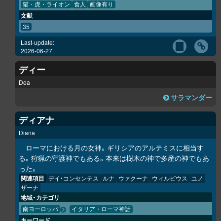
猫・虎・ライオン
食人
画像有り
文献
35
Last-update:
2026-06-27
ディー
Dea
サラマンダー
ディアナ
Diana
ローマにおける月の女神。ギリシアのアルテミスに相当す
る。狩猟の守護神でもある。本来は樹木の神で多産の神でもあ
った。
関連項目
デイ・コンセンテス
ルナ
ウァクーナ
ウィルビウス
ユノ
ザーナ
地域・カテゴリ
南ヨーロッパ
イタリア・ローマ神話
キーワード