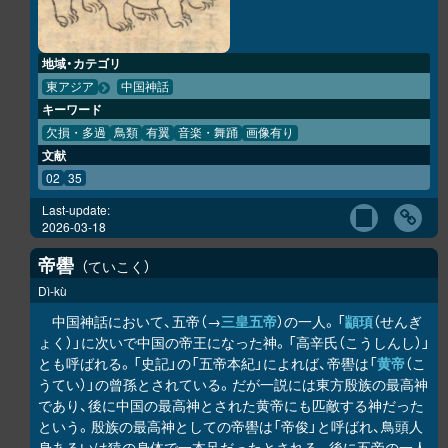
地域・カテゴリ
東アジア
中国神話
キーワード
欠損・多過
鳥類
有翼
音楽・舞踊
画像有り
文献
02
35
Last-update:
2026-03-18
帝嚳
ていこく
Dì-kù
中国神話において、五帝（→
三皇五帝
）の一人。「
顓頊
（せんぎ
ょく）」に次いで中国の帝王になった神。「高辛氏（こうしんし）」
とも呼ばれる。「史記」の「五帝本紀」によれば、帝嚳は「
黄帝
（こ
うてい）」の曾孫とされている。だが一説には東方殷族の最高神
であり、後に中国の最高神とされた黄帝にも匹敵する神だった
という。殷族の最高神としての帝嚳は「帝俊」と呼ばれ、鳥頭人
身あるいは猿の身体で一本足だったとされる。後に五帝の一人