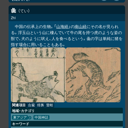
彘
てい
Zhì
中国の伝承上の生物。「
山海経
」の
南山経
にその名が見られ
る。浮玉山という山に棲んでいて牛の尾を持つ虎のような姿の
獣で、犬のように吠え、人を食べるという。彘の字は単純に猪を
指す場合に用いることもある。
関連項目
合窳
猾褢
蠪蛭
地域・カテゴリ
東アジア
中国神話
キーワード