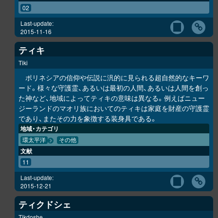
02
Last-update:
2015-11-16
ティキ
Tiki
ポリネシアの信仰や伝説に汎的に見られる超自然的なキーワ
ード。様々な守護霊、あるいは最初の人間、あるいは人間を創っ
た神など、地域によってティキの意味は異なる。例えばニュー
ジーランドのマオリ族においてのティキは家庭を財産の守護霊
であり、またその力を象徴する装身具である。
地域・カテゴリ
環太平洋
その他
文献
11
Last-update:
2015-12-21
ティクドシェ
Tikdoshe