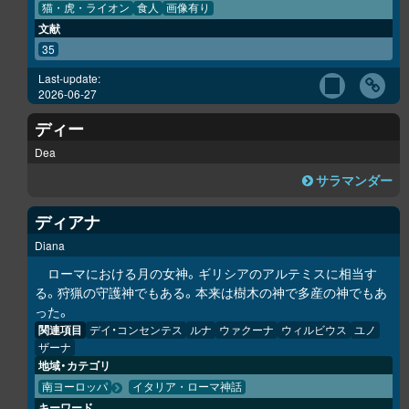
猫・虎・ライオン
食人
画像有り
文献
35
Last-update:
2026-06-27
ディー
Dea
サラマンダー
ディアナ
Diana
ローマにおける月の女神。ギリシアのアルテミスに相当す
る。狩猟の守護神でもある。本来は樹木の神で多産の神でもあ
った。
関連項目
デイ・コンセンテス
ルナ
ウァクーナ
ウィルビウス
ユノ
ザーナ
地域・カテゴリ
南ヨーロッパ
イタリア・ローマ神話
キーワード