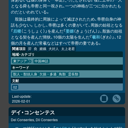
となる舜も帝嚳と同一視され、一つの神格が三つに分かれたも
のだといわれている。
殷族は最終的に周族によって滅ぼされたため、帝嚳自身の神
話も少ない。しかし、帝嚳は多くの妻がいて、周族の始祖となる
「
后稷
（こうしょく）」を産んだ「
姜嫄
（きょうげん）」、殷族の始祖
となる契を産んだ簡狄、10個の太陽を生んだ「
羲和
（ぎわ）」、12
個の月を産んだ常羲などはすべて帝嚳の妻である。
関連項目
羿
堯
嫦娥
犬封人
太上老君
地域・カテゴリ
東アジア
中国神話
キーワード
獣人・獣頭人身
欠損・多過
鳥類
霊長類
文献
02
Last-update:
2026-02-01
デイ・コンセンテス
Dei Consentes, Dii Consentes