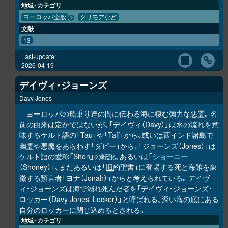
地域・カテゴリ
ヨーロッパ全般
グリモアなど
文献
13
Last-update:
2026-04-19
デイヴィ・ジョーンズ
Davy Jones
ヨーロッパの船乗り達の間に伝わる海に棲む強力な悪霊。名
前の由来は定かではないが、「デイヴィ（Davy）」は水の流れを意
味するケルト語の「Tau」や「Taff」から、或いは西インド諸島で
幽霊や悪魔をあらわす「ダピー」から、「ジョーンズ（Jones）」は
ケルト語の愛称「Shon」の転訛、あるいは「
ショーニー
（Shoney）」、またあるいは「
旧約聖書
」に登場する死と海難を象
徴する預言者「ヨナ（Jonah）」からと考えられている。デイヴ
ィ・ジョーンズは海で溺れ死んだ者を「デイヴィ・ジョーンズ・
ロッカー（Davy Jones' Locker）」と呼ばれる、深い海の底にある
自分のロッカーに閉じ込めるとされる。
地域・カテゴリ