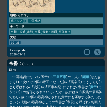
地域・カテゴリ
東アジア
中国神話
キーワード
欠損・多過
鳥類
有翼
音楽・舞踊
画像有り
文献
02
35
Last-update:
2026-03-18
帝嚳
ていこく
Dì-kù
中国神話において、五帝（→
三皇五帝
）の一人。「
顓頊
（せんぎ
ょく）」に次いで中国の帝王になった神。「高辛氏（こうしんし）」
とも呼ばれる。「史記」の「五帝本紀」によれば、帝嚳は「
黄帝
（こ
うてい）」の曾孫とされている。だが一説には東方殷族の最高神
であり、後に中国の最高神とされた黄帝にも匹敵する神だった
という。殷族の最高神としての帝嚳は「帝俊」と呼ばれ、鳥頭人
身あるいは猿の身体で一本足だったとされる。後に五帝の一人