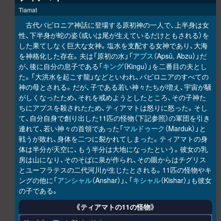
Tiamat
古代バビロニア神話に登場する原初神の一人で、上半身は女
性、下半身が蛇の姿（或いは尾が生えているだけともされる）を
した果てしなく巨大な女神。塩水を支配する女神であり、大海
を神格化した存在。夫は「原初の水」「
アプス
（Apsû, Abzu）」だ
が、後に自分の息子である「
キング
（Kingu）」を二番目の夫とし
た。「大洪水を起こす龍」などといわれ、バビロニアのすべての
神の母とされる。だが、子である若い神々たちが増え、宇宙が騒
がしくなったため、それを戒めようとしたところ、その子神た
ちにアプスを殺されたため、ティアマトは怒りに怒った。そし
て、自分自身で創り出した11匹の怪物（下記参照）の軍団を引き
連れて、若い神々の首領であった「
マルドゥーク
（Marduk）」と
戦うが敗れ、身体を二つに裂かれてしまった。ティアマトの身
体は半分が天空に、もう半分は大地になったという。彼女の乳
房は山になり、そのそばに泉が作られ、その眼からはチグリス
とユーフラテスの二代河川が生じたとされる。11匹の怪物やキ
ングの他に「
アンシャル
（Anshar）」、「
キシャル
（Kishar）」も彼女
の子である。
《ティアマトの11の怪物》