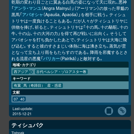
乾期の変わり目ごとに翼ある白馬の姿になって天に現れ、悪神
「
アンラ・マンユ
（Angra Mainyu）」（アーリマン）の放った旱魃の
黒馬「
アパオシャ
（Apauša, Apaoša）」を相手に戦う。ティシュ
トリヤは一度負けることもある。だが人々がティシュトリヤに
供物を捧げ、祈ると、ティシュトリヤは「十の馬、十の駱駝、十の
牛、十の山、十の大河の力」を得て再び戦いに出向く。そうして
アパオシャを打ち負かしたあとで、ティシュトリヤは大海に飛
び込む。すると彼のすさまじい体熱に海は沸き立ち、蒸気が雲
となって立ち上り雨をもたらすのである。降雨を邪魔するとさ
れる流星の悪魔「
パリカー
（Pairikā）」と敵対する。
地域・カテゴリ
西アジア
古代ペルシア・ゾロアスター教
キーワード
有翼
馬（奇蹄目）
星・惑星
文献
07
40
Last-update:
2015-12-21
ティシュパク
Tishpak