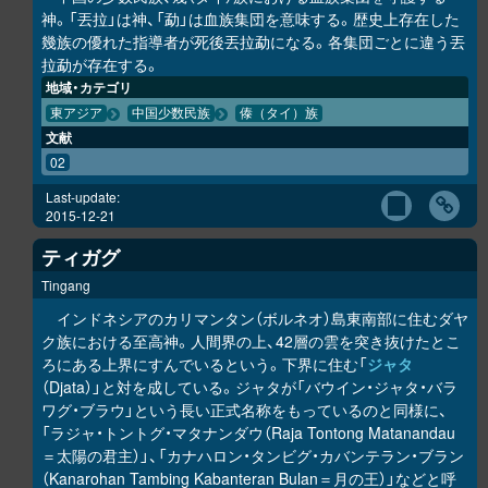
神。「丟拉」は神、「勐」は血族集団を意味する。歴史上存在した
幾族の優れた指導者が死後丟拉勐になる。各集団ごとに違う丟
拉勐が存在する。
地域・カテゴリ
東アジア
中国少数民族
傣（タイ）族
文献
02
Last-update:
2015-12-21
ティガグ
Tingang
インドネシアのカリマンタン（ボルネオ）島東南部に住むダヤ
ク族における至高神。人間界の上、42層の雲を突き抜けたとこ
ろにある上界にすんでいるという。下界に住む「
ジャタ
（Djata）」と対を成している。ジャタが「バウイン・ジャタ・バラ
ワグ・ブラウ」という長い正式名称をもっているのと同様に、
「ラジャ・トントグ・マタナンダウ（Raja Tontong Matanandau
＝太陽の君主）」、「カナハロン・タンビグ・カバンテラン・ブラン
（Kanarohan Tambing Kabanteran Bulan＝月の王）」などと呼