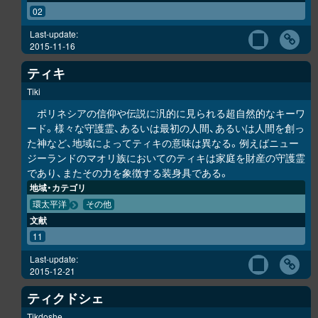
02
Last-update:
2015-11-16
ティキ
Tiki
ポリネシアの信仰や伝説に汎的に見られる超自然的なキーワ
ード。様々な守護霊、あるいは最初の人間、あるいは人間を創っ
た神など、地域によってティキの意味は異なる。例えばニュー
ジーランドのマオリ族においてのティキは家庭を財産の守護霊
であり、またその力を象徴する装身具である。
地域・カテゴリ
環太平洋
その他
文献
11
Last-update:
2015-12-21
ティクドシェ
Tikdoshe