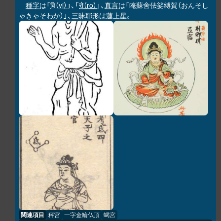
種字
は「
वि（vi）
」、「
रो（ro）
」、
真言
は「唵蘇舍佉娑縛賀（おんそし
ゃきゃそわか）」、
三昧耶形
は蓮上星。
関連項目
秤宮
一字金輪仏頂
蝎宮