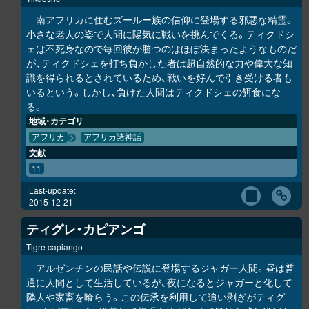
南アフリカに住むズールー族の信仰に登場する邪悪な精霊。
小さな老人の姿で人間に陽気に戦いを挑んでくる。ティクドシ
ェは不死身なので毎回彼が勝つのはほぼ決まったようなものだ
が、ティクドシェを打ち負かした者は超自然的な力や偉大な知
識を得られるとされているため、戦いを好んで引き受ける者も
いるという。しかし、負けた人間はティクドシェの餌食にな
る。
地域・カテゴリ
アフリカ
アフリカ諸神話
文献
11
Last-update:
2015-12-21
ティグレ・カピアンゴ
Tigre capiango
アルゼンチンの民話や伝説に登場するジャガー人間。昼は普
通に人間として生活しているが、夜になるとジャガーと化して
隣人や家畜を喰らう。この伝承を利用して追い剥ぎがティグ