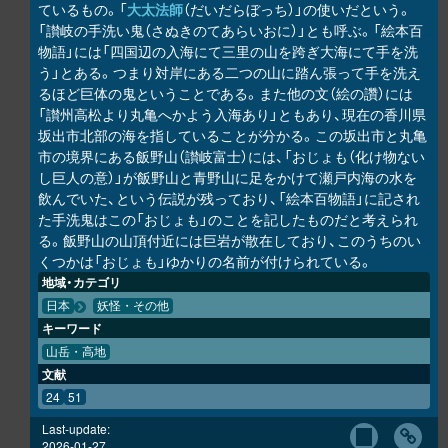
ているもの。「
大太法師
（だいだらぼっち）」の使いだという。
「讃岐の手洗い鬼（さぬきのてあらいおに）」とも呼ぶ。「絵本百
物語」には「四国辺の入海にて三里の山を跨ぎ大海にて手を洗
う」とある。つまり対岸にある二つの山に踏ん張って手を洗え
るほど巨体の鬼ということである。また他の文（絵の讚）には
「讃州高松より丸亀へかよう入海あり」ともあり、現在の香川県
坂出市北部の海を指していることが分かる。この坂出市と丸亀
市の境界にある飯野山（讃岐富士）には、「おじょも（化け物ない
し巨人の意）」が飯野山と青野山に足をかけて瀬戸内海の水を
飲んでいた、という伝説が残っており、「絵本百物語」に記され
た手洗鬼はこの「おじょも」のことを記したものだと考えられ
る。飯野山の山頂付近には巨岩が散在しており、このうちのい
くつかは「おじょも」ゆかりの名前が付けられている。
地域・カテゴリ
日本
妖怪・その他
キーワード
山岳・高地
文献
24
51
Last-update:
2026-01-27