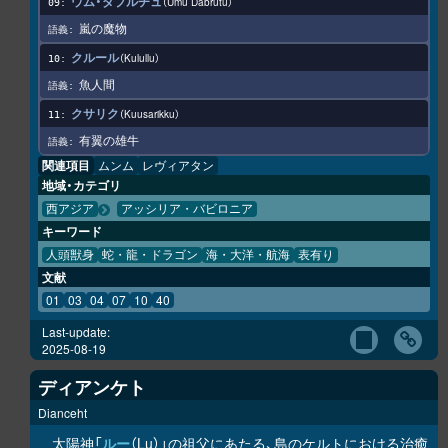
ウム・ダブルチュ
Umu Dabrutu
嵐の魔物
クルール
Kulullu
魚人間
クサリク
Kuusarikku
有翼の雄牛
関連項目
ムンム
レヴィアタン
地域・カテゴリ
西アジア
アッシリア・バビロニア
キーワード
人頭獣身
蛇・龍・ドラゴン
海・大洋・航海
表有り
文献
01
03
04
07
10
40
Last-update:
2025-08-19
ディアンケト
Dianceht
太陽神「
ルー
（Lu）」の祖父にあたる、島のケルトにおける治癒