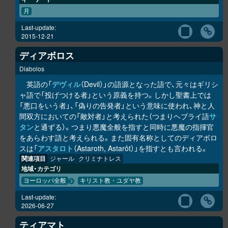
月
Last-update:
2015-12-21
ディアボロス
Diabolos
英語の「
デヴィル
（Devil）」の語源となった語で、元々はギリシ
ャ語で「投げつける者」という原義を持つ。しかし聖書上では
「悪口をいう者」、「偽りの告発者」という意味に使われ、神と人
間双方においての「敵対者」と考えられた（つまりヘブライ語
サ
タン
と通ずる）。つまり悪魔全般を指すと同時に悪魔の指揮官
をあらわす語と考えられる。また固有名称としてのディアボロ
スは「
アスタロト
（Astaroth, Astarôt）」を指すとも言われる。
関連項目
ジャール
クリミナトレス
地域・カテゴリ
ヨーロッパ全般
キリスト教・ユダヤ教
Last-update:
2026-06-27
ティアマト