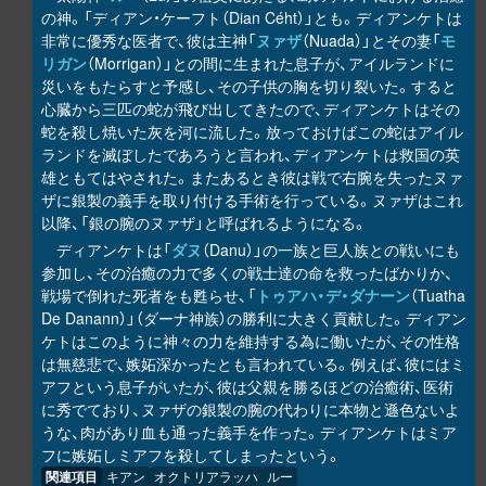
の神。「ディアン・ケーフト（Dian Céht）」とも。ディアンケトは
非常に優秀な医者で、彼は主神「
ヌァザ
（Nuada）」とその妻「
モ
リガン
（Morrigan）」との間に生まれた息子が、アイルランドに
災いをもたらすと予感し、その子供の胸を切り裂いた。すると
心臓から三匹の蛇が飛び出してきたので、ディアンケトはその
蛇を殺し焼いた灰を河に流した。放っておけばこの蛇はアイル
ランドを滅ぼしたであろうと言われ、ディアンケトは救国の英
雄ともてはやされた。またあるとき彼は戦で右腕を失ったヌァ
ザに銀製の義手を取り付ける手術を行っている。ヌァザはこれ
以降、「銀の腕のヌァザ」と呼ばれるようになる。
ディアンケトは「
ダヌ
（Danu）」の一族と巨人族との戦いにも
参加し、その治癒の力で多くの戦士達の命を救ったばかりか、
戦場で倒れた死者をも甦らせ、「
トゥアハ・デ・ダナーン
（Tuatha
De Danann）」（ダーナ神族）の勝利に大きく貢献した。ディアン
ケトはこのように神々の力を維持する為に働いたが、その性格
は無慈悲で、嫉妬深かったとも言われている。例えば、彼にはミ
アフという息子がいたが、彼は父親を勝るほどの治癒術、医術
に秀でており、ヌァザの銀製の腕の代わりに本物と遜色ないよ
うな、肉があり血も通った義手を作った。ディアンケトはミア
フに嫉妬しミアフを殺してしまったという。
関連項目
キアン
オクトリアラッハ
ルー