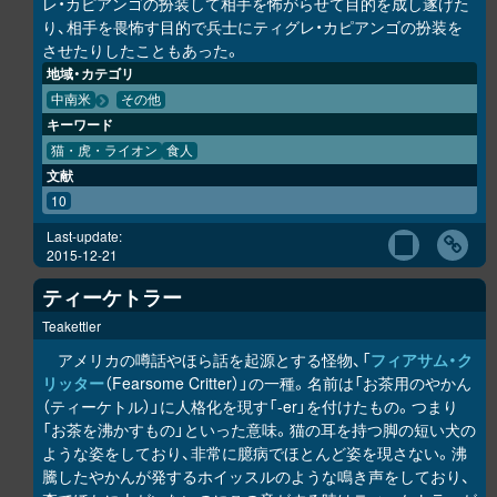
レ・カピアンゴの扮装して相手を怖がらせて目的を成し遂げた
り、相手を畏怖す目的で兵士にティグレ・カピアンゴの扮装を
させたりしたこともあった。
地域・カテゴリ
中南米
その他
キーワード
猫・虎・ライオン
食人
文献
10
Last-update:
2015-12-21
ティーケトラー
Teakettler
アメリカの噂話やほら話を起源とする怪物、「
フィアサム・ク
リッター
（Fearsome Critter）」の一種。名前は「お茶用のやかん
（ティーケトル）」に人格化を現す「-er」を付けたもの。つまり
「お茶を沸かすもの」といった意味。猫の耳を持つ脚の短い犬の
ような姿をしており、非常に臆病でほとんど姿を現さない。沸
騰したやかんが発するホイッスルのような鳴き声をしており、