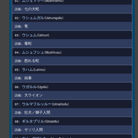
ムシュマッヘ
Mushnahhu
七の大蛇
ウシュムガル
Ushumgallu
竜
ウシュム
Ushum
毒蛇
ムシュフシュ
Mushhusu
怒れる蛇
ラハム
Lahmu
凶暴
ウガルル
Ugallu
大ライオン
ウルマフルッルー
Urmahlullu
狂犬／獅子人間
ギルタブリル
Girtablilu
サソリ人間