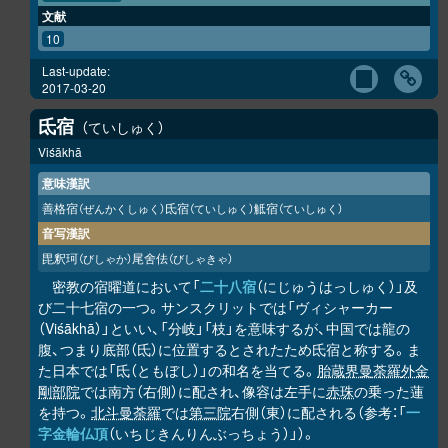
文献
10
Last-update:
2017-03-20
氐宿
ていしゅく
Viśākhā
意味漢訳
善格宿
氐宿
觝宿
（ぜんかくしゅく）
（ていしゅく）
（ていしゅく）
音写漢訳
毘釈珂
尾舍佉
（びしゃか）
（びしゃきゃ）
密教の宿曜道において「
二十八宿
（にじゅうはっしゅく）」及
び二十七宿の一つ。サンスクリットでは「ヴィシャーカー
（Viśākhā）」といい、「分岐」「枝」を意味するが、中国では龍の
腹、つまり底部（氐）に位置するとされたため氐宿と称する。ま
た日本では「氐（ともぼし）」の和名を当てる。
胎蔵界曼荼羅
外金
剛部院
では南方（右側）に配され、像容は左手に
赤珠
の乗った蓮
を持つ。
北斗曼荼羅
では
第三院
右側（東）に配される（参考：「
一
字金輪仏頂
（いちじきんりんぶっちょう）」）。