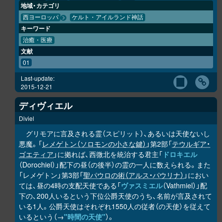
地域・カテゴリ
西ヨーロッパ
ケルト・アイルランド神話
キーワード
治癒・医療
文献
01
Last-update:
2015-12-21
ディヴィエル
Diviel
グリモアに言及される霊（スピリット）、あるいは天使ないし
悪魔。「
レメゲトン（ソロモンの小さな鍵）
」第2部「
テウルギア・
ゴエティア
」に拠れば、西微北を統治する君主「
ドロキエル
（Dorochiel）」配下の昼（の後半）の霊の一人に数えられる。また
「レメゲトン」第3部「
聖パウロの術（アルス・パウリナ）
」におい
ては、昼の4時の支配天使である「
ヴァスミエル
（Vathmiel）」配
下の、200人いるという下位公爵天使のうち、名前が言及されて
いる1人。公爵天使はそれぞれ1550人の従者（の天使）を従えて
いるという（→
"時間の天使"
）。