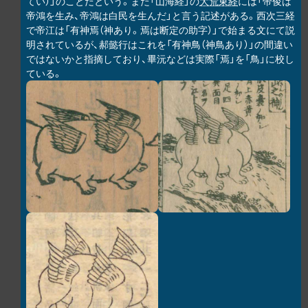
てい）」のことだという。また「山海経」の
大荒東経
には「帝俊は
帝鴻を生み、帝鴻は白民を生んだ」と言う記述がある。西次三経
で帝江は「有神焉（神あり。焉は断定の助字）」で始まる文にて説
明されているが、郝懿行はこれを「有神鳥（神鳥あり）」の間違い
ではないかと指摘しており、畢沅などは実際「焉」を「鳥」に校し
ている。