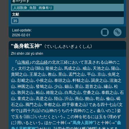
キーワード
人頭獣身
魚類
画像有り
文献
35
Last-update:
2026-02-01
"彘身載玉神"
ていしんさいぎょくしん
Zhì shēn zài yù shén
「
山海経
」の
北山経
の北次三経において言及される山神のこ
と。太行之山（歸山 龍侯之山、馬成之山、咸山、天池之山、陽山、
賁聞之山、王屋之山、教山、景山、孟門之山、平山、京山、虫尾之
山、彭毗之山、小侯之山、泰頭之山、軒轅之山、謁戾之山、沮洳之
山、神囷之山、發鳩之山、少山、錫山、景山、題首之山、繡山、松
山、敦與之山、柘山、維龍之山、白馬之山、空桑之山、泰戲之山、石
山、童戎之山、高是之山、陸山、沂山、燕山、饒山、乾山、倫山、碣
石之山、鴈門之山、帝都之山、錞于毋逢之山）である四十七山（文
中では四十六山）の山神のうちの十四神のこと。彘（いのこ）姿
で玉を（頭に）いただくという。この神を祀るには玉を（埋めず
に）用いるという。ほか二十神（→
"馬身人面神"
）と十神（→
"彘
身八足蛇尾神"
）がおり、計四十四の神は糈（神饌）を米とする。