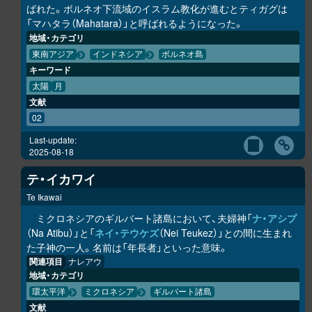
ばれた。ボルネオ下流域のイスラム教化が進むとティガグは
「マハタラ（Mahatara）」と呼ばれるようになった。
地域・カテゴリ
東南アジア
インドネシア
ボルネオ島
キーワード
太陽
月
文献
02
Last-update:
2025-08-18
テ・イカワイ
Te Ikawai
ミクロネシアのギルバート諸島において、夫婦神「
ナ・アシプ
（Na Atibu）」と「
ネイ・テウケズ
（Nei Teukez）」との間に生まれ
た子神の一人。名前は「年長者」といった意味。
関連項目
ナレアウ
地域・カテゴリ
環太平洋
ミクロネシア
ギルバート諸島
文献