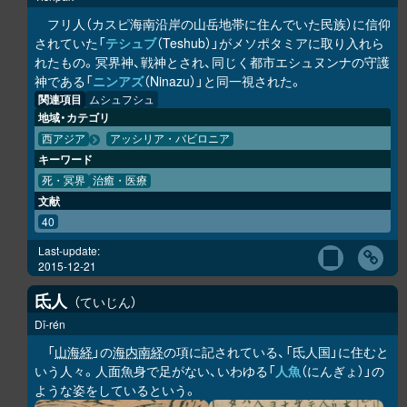
フリ人（カスピ海南沿岸の山岳地帯に住んでいた民族）に信仰
されていた「
テシュブ
（Teshub）」がメソポタミアに取り入れら
れたもの。冥界神、戦神とされ、同じく都市エシュヌンナの守護
神である「
ニンアズ
（Ninazu）」と同一視された。
関連項目
ムシュフシュ
地域・カテゴリ
西アジア
アッシリア・バビロニア
キーワード
死・冥界
治癒・医療
文献
40
Last-update:
2015-12-21
氐人
ていじん
Dī-rén
「
山海経
」の
海内南経
の項に記されている、「氐人国」に住むと
いう人々。人面魚身で足がない、いわゆる「
人魚
（にんぎょ）」の
ような姿をしているという。