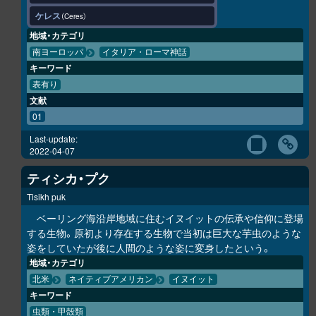
ケレス
Ceres
地域・カテゴリ
南ヨーロッパ
イタリア・ローマ神話
キーワード
表有り
文献
01
Last-update:
2022-04-07
ティシカ・プク
Tisikh puk
ベーリング海沿岸地域に住むイヌイットの伝承や信仰に登場
する生物。原初より存在する生物で当初は巨大な芋虫のような
姿をしていたが後に人間のような姿に変身したという。
地域・カテゴリ
北米
ネイティブアメリカン
イヌイット
キーワード
虫類・甲殻類