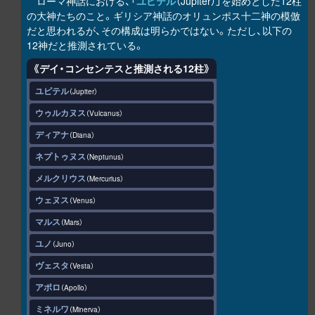
ローマ神話における、「
ユピテル
（Jupiter）」を始めとした12柱
の大神たちのこと。ギリシア神話のオリュンポス十二神の模倣
だと思われるが、その構成は明らかではない。ただし、以下の
12神だと推測されている。
《デイ・コンセンテスと推測される12柱》
ユピテル
Jupiter
ウゥルカヌス
Vulcanus
ディアナ
Diana
ネプトゥヌス
Neptunus
メルクリウス
Mercurius
ウェヌス
Venus
マルス
Mars
ユノ
Juno
ヴェスタ
Vesta
アポロ
Apollo
ミネルワ
Minerva