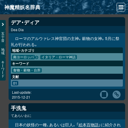
神魔精妖名辞典
NEWS
デア・ディア
Dea Dia
INFO
五
十
ローマのアルウァレス神官団の主神。穀物の女神。5月に祭
音
文献
礼が行われる。
地
地域・カテゴリ
域
検索
南ヨーロッパ
イタリア・ローマ神話
キ
キーワード
凖項目
ー
ワ
食物・穀物・台所
ー
ド
文献
画像資料便覧
01
LINK
Last-update:
2015-12-21
手洗鬼
てあらいおに
日本の妖怪の一種、あるいは巨人。「
絵本百物語
」に紹介され