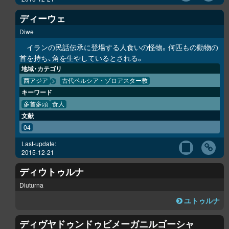
ディーウェ
Diwe
イランの民話伝承に登場する人食いの怪物。何匹もの動物の
首を持ち、角を生やしているとされる。
地域・カテゴリ
西アジア
古代ペルシア・ゾロアスター教
キーワード
多首多頭
食人
文献
04
Last-update:
2015-12-21
ディウトゥルナ
Diuturna
ユトゥルナ
ディヴヤドゥンドゥビメーガニルゴーシャ