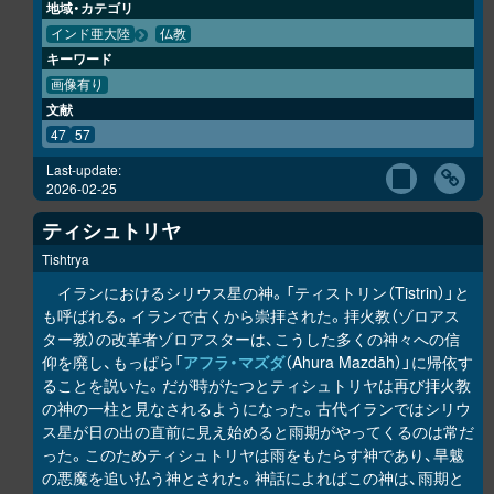
地域・カテゴリ
インド亜大陸
仏教
キーワード
画像有り
文献
47
57
Last-update:
2026-02-25
ティシュトリヤ
Tishtrya
イランにおけるシリウス星の神。「ティストリン（Tistrin）」と
も呼ばれる。イランで古くから崇拝された。拝火教（ゾロアス
ター教）の改革者ゾロアスターは、こうした多くの神々への信
仰を廃し、もっぱら「
アフラ・マズダ
（Ahura Mazdāh）」に帰依す
ることを説いた。だが時がたつとティシュトリヤは再び拝火教
の神の一柱と見なされるようになった。古代イランではシリウ
ス星が日の出の直前に見え始めると雨期がやってくるのは常だ
った。このためティシュトリヤは雨をもたらす神であり、旱魃
の悪魔を追い払う神とされた。神話によればこの神は、雨期と