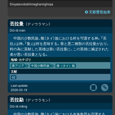
Divyadundubhimeghanirghoṣa
天鼓雷音如来
丟拉曼
ディウラマン
Diū-lā-mán
中国の少数民族、幾（タイ）族における村を守護する神。「丟
拉」は神、「曼」は村を意味する。善と悪二種類の丟拉曼がおり、
村の為に貢献した英雄は善い丟拉曼に、この英雄に滅ぼされた
者が悪い丟拉曼となる。
地域・カテゴリ
東アジア
中国少数民族
傣（タイ）族
文献
02
Last-update:
2026-03-19
丟拉勐
ディウラモン
Diū-lā-mĕng
中国の少数民族、幾（タイ）族における血族集団を守護する