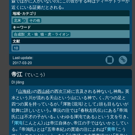
森でほかに人がいないのにこの音がする時はティーケトラーが
近くにいる証拠だとされる。
地域・カテゴリ
北米
その他
キーワード
合成獣
犬・狼
猫・虎・ライオン
文献
10
Last-update:
2017-03-20
帝江
ていこう
Dì jiāng
「
山海経
」の
西山経
の西次三経に言及される神ないし神鳥。英
水という川が流れる天山という山にいる神で、く、六つの足と
四つの翼を持っているが、「渾敦（混沌）として」頭も目もないが
歌舞に詳しいという。畢沅の注では「春秋左氏伝」にある「帝鴻
氏には不才の子がいる。いわゆる渾沌である」という文を引き、
「
渾沌
（こんとん）」は帝江自体か、帝江の子ではないかとしてい
る。「帝鴻氏」とは「五帝本紀」の賈逵の注によれば「
黄帝
（こう