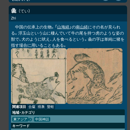
彘
てい
Zhì
中国の伝承上の生物。「
山海経
」の
南山経
にその名が見られ
る。浮玉山という山に棲んでいて牛の尾を持つ虎のような姿の
獣で、犬のように吠え、人を食べるという。彘の字は単純に猪を
指す場合に用いることもある。
関連項目
合窳
猾褢
蠪蛭
地域・カテゴリ
東アジア
中国神話
キーワード