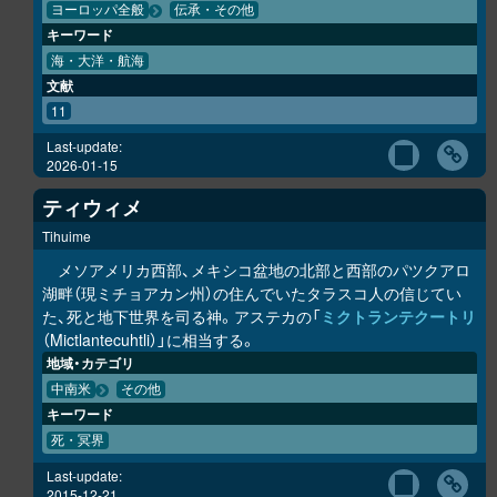
ヨーロッパ全般
伝承・その他
キーワード
海・大洋・航海
文献
11
Last-update:
2026-01-15
ティウィメ
Tihuime
メソアメリカ西部、メキシコ盆地の北部と西部のパツクアロ
湖畔（現ミチョアカン州）の住んでいたタラスコ人の信じてい
た、死と地下世界を司る神。アステカの「
ミクトランテクートリ
（Mictlantecuhtli）」に相当する。
地域・カテゴリ
中南米
その他
キーワード
死・冥界
Last-update:
2015-12-21