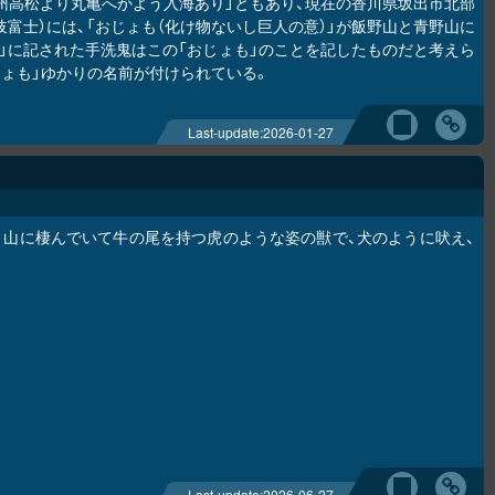
州高松より丸亀へかよう入海あり」ともあり、現在の香川県坂出市北部
富士）には、「おじょも（化け物ないし巨人の意）」が飯野山と青野山に
」に記された手洗鬼はこの「おじょも」のことを記したものだと考えら
ょも」ゆかりの名前が付けられている。
Last-update:
2026-01-27
う山に棲んでいて牛の尾を持つ虎のような姿の獣で、犬のように吠え、
Last-update:
2026-06-27