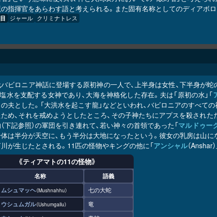
魔の指揮官をあらわす語と考えられる。また固有名称としてのディアボロ
目
ジャール
クリミナトレス
代バビロニア神話に登場する原初神の一人で、上半身は女性、下半身が蛇
塩水を支配する女神であり、大海を神格化した存在。夫は「原初の水」「
目の夫とした。「大洪水を起こす龍」などといわれ、バビロニアのすべての
たため、それを戒めようとしたところ、その子神たちにアプスを殺されたた
（下記参照）の軍団を引き連れて、若い神々の首領であった「
マルドゥー
身体は半分が天空に、もう半分は大地になったという。彼女の乳房は山に
川が生じたとされる。11匹の怪物やキングの他に「
アンシャル
（Anshar）
《ティアマトの11の怪物》
名称
語義
ムシュマッヘ
七の大蛇
Mushnahhu
ウシュムガル
竜
Ushumgallu