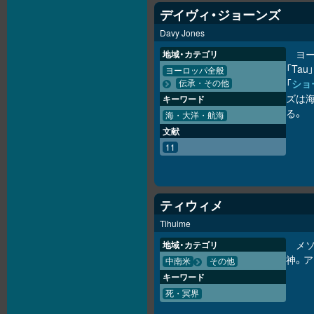
デイヴィ・ジョーンズ
Davy Jones
ヨ
地域・カテゴリ
「Ta
ヨーロッパ全般
「
ショ
伝承・その他
ズは海
キーワード
る。
海・大洋・航海
文献
11
ティウィメ
Tihuime
メ
地域・カテゴリ
神。ア
中南米
その他
キーワード
死・冥界