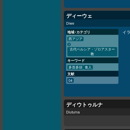
ディーウェ
Diwe
イ
地域・カテゴリ
西アジア
古代ペルシア・ゾロアスター
教
キーワード
多首多頭
食人
文献
04
ディウトゥルナ
Diuturna