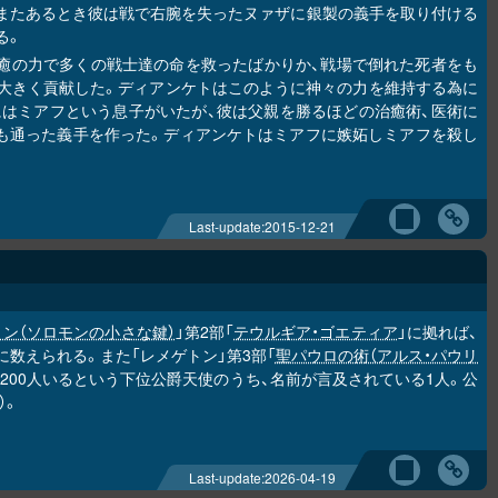
またあるとき彼は戦で右腕を失ったヌァザに銀製の義手を取り付ける
る。
の治癒の力で多くの戦士達の命を救ったばかりか、戦場で倒れた死者をも
族）の勝利に大きく貢献した。ディアンケトはこのように神々の力を維持する為に
にはミアフという息子がいたが、彼は父親を勝るほどの治癒術、医術に
も通った義手を作った。ディアンケトはミアフに嫉妬しミアフを殺し
Last-update:
2015-12-21
ン（ソロモンの小さな鍵）
」第2部「
テウルギア・ゴエティア
」に拠れば、
の一人に数えられる。また「レメゲトン」第3部「
聖パウロの術（アルス・パウリ
」配下の、200人いるという下位公爵天使のうち、名前が言及されている1人。公
）。
Last-update:
2026-04-19