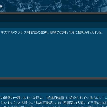
索
ーマのアルウァレス神官団の主神。穀物の女神。5月に祭礼が行われる。
本の妖怪の一種、あるいは巨人。「
絵本百物語
」に紹介されているもの。「
あらいおに）」とも呼ぶ。「絵本百物語」には「四国辺の入海にて三里の山