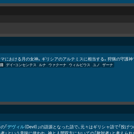
ーマにおける月の女神。ギリシアのアルテミスに相当する。狩猟の守護神
目
デイ・コンセンテス
ルナ
ウァクーナ
ウィルビウス
ユノ
ザーナ
の「
デヴィル
（Devil）」の語源となった語で、元々はギリシャ語で「投
発者」という意味に使われ、神と人間双方においての「敵対者」と考えられ