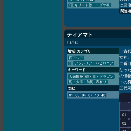
に悪
キリスト教・ユダヤ教
関連項
ティアマト
Tiamat
古
地域・カテゴリ
女神。
西アジア
二番
アッシリア・バビロニア
なっ
キーワード
の怪物
人頭獣身
蛇・龍・ドラゴン
トの
海・大洋・航海
表有り
二代河
文献
01
03
04
07
10
40
01
02