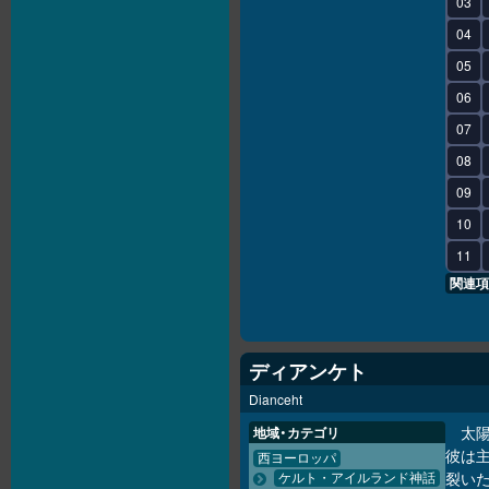
03
04
05
06
07
08
09
10
11
関連項
ディアンケト
Dianceht
太陽
地域・カテゴリ
彼は主
西ヨーロッパ
裂い
ケルト・アイルランド神話