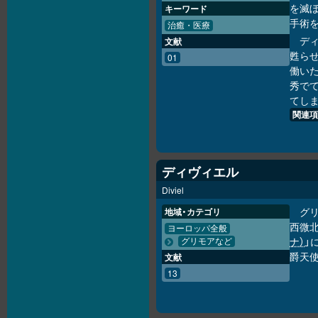
を滅
キーワード
手術
治癒・医療
デ
文献
甦らせ
01
働い
秀で
てし
関連項
ディヴィエル
Diviel
グ
地域・カテゴリ
西微
ヨーロッパ全般
ナ）
」
グリモアなど
爵天使
文献
13