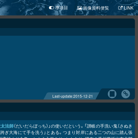
画像資料便覧
LINK
凖項目
Last-update:
2015-12-21
大太法師
（だいだらぼっち）」の使いだという。「讃岐の手洗い鬼（さぬき
を跨ぎ大海にて手を洗う」とある。つまり対岸にある二つの山に踏ん張