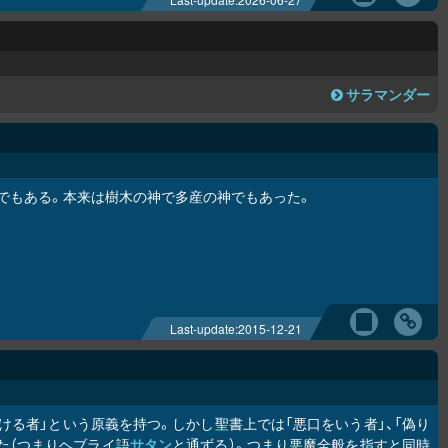
サラマンダー
でもある。本来は樹木の神で多産の神でもあった。
Last-update:
2015-12-21
げつける者」という原義を持つ。しかし聖書上では「悪口をいう者」、「偽り
た（つまりヘブライ語
サタン
と通ずる）。つまり悪魔全般を指すと同時