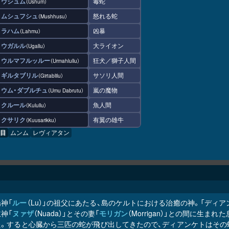
ウシュム
毒蛇
Ushum
ムシュフシュ
怒れる蛇
Mushhusu
ラハム
凶暴
Lahmu
ウガルル
大ライオン
Ugallu
ウルマフルッルー
狂犬／獅子人間
Urmahlullu
ギルタブリル
サソリ人間
Girtablilu
ウム・ダブルチュ
嵐の魔物
Umu Dabrutu
クルール
魚人間
Kulullu
クサリク
有翼の雄牛
Kuusarikku
目
ムンム
レヴィアタン
神「
ルー
（Lu）」の祖父にあたる、島のケルトにおける治癒の神。「ディアン・
神「
ヌァザ
（Nuada）」とその妻「
モリガン
（Morrigan）」との間に生
た。すると心臓から三匹の蛇が飛び出してきたので、ディアンケトはその