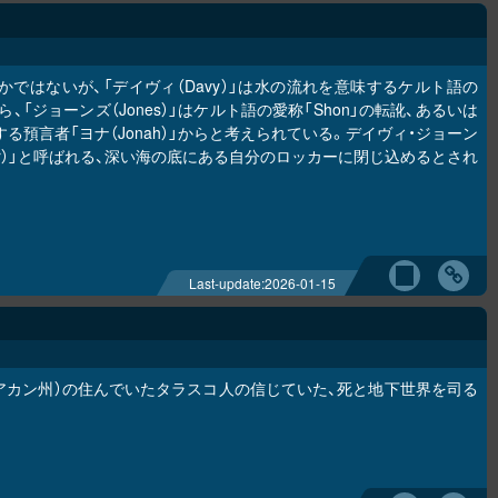
はないが、「デイヴィ（Davy）」は水の流れを意味するケルト語の
ら、「ジョーンズ（Jones）」はケルト語の愛称「Shon」の転訛、あるいは
る預言者「ヨナ（Jonah）」からと考えられている。デイヴィ・ジョーン
ocker）」と呼ばれる、深い海の底にある自分のロッカーに閉じ込めるとされ
Last-update:
2026-01-15
アカン州）の住んでいたタラスコ人の信じていた、死と地下世界を司る