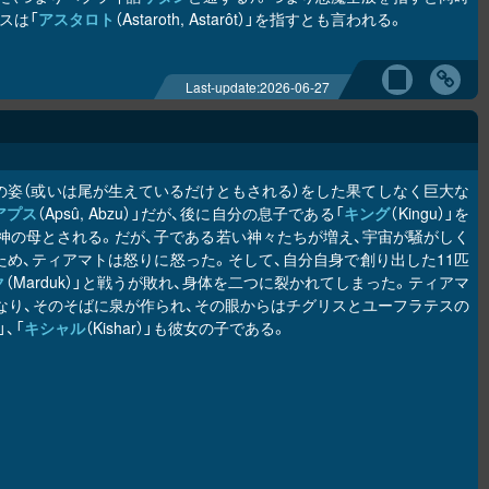
スは「
アスタロト
（Astaroth, Astarôt）」を指すとも言われる。
Last-update:
2026-06-27
の姿（或いは尾が生えているだけともされる）をした果てしなく巨大な
アプス
（Apsû, Abzu）」だが、後に自分の息子である「
キング
（Kingu）」を
神の母とされる。だが、子である若い神々たちが増え、宇宙が騒がしく
め、ティアマトは怒りに怒った。そして、自分自身で創り出した11匹
ク
（Marduk）」と戦うが敗れ、身体を二つに裂かれてしまった。ティアマ
なり、そのそばに泉が作られ、その眼からはチグリスとユーフラテスの
」、「
キシャル
（Kishar）」も彼女の子である。