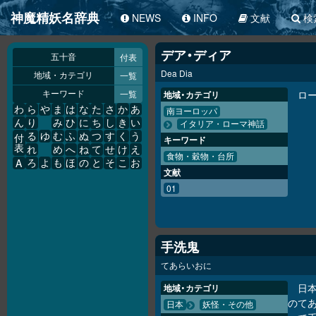
神魔精妖名辞典
NEWS
INFO
文献
検
デア・ディア
付表
五十音
Dea Dia
一覧
地域・カテゴリ
一覧
ロ
地域・カテゴリ
キーワード
わ
ら
や
ま
は
な
た
さ
か
あ
南ヨーロッパ
ん
り
み
ひ
に
ち
し
き
い
イタリア・ローマ神話
る
ゆ
む
ふ
ぬ
つ
す
く
う
付
キーワード
表
れ
め
へ
ね
て
せ
け
え
食物・穀物・台所
A
ろ
よ
も
ほ
の
と
そ
こ
お
文献
01
手洗鬼
てあらいおに
日
地域・カテゴリ
のて
日本
妖怪・その他