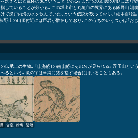
手を洗えるほど巨体の鬼ということである。また他の文（絵の讚）には「讃
指していることが分かる。この坂出市と丸亀市の境界にある飯野山（讃岐
かけて瀬戸内海の水を飲んでいた、という伝説が残っており、「絵本百物語
。飯野山の山頂付近には巨岩が散在しており、このうちのいくつかは「おじ
国の伝承上の生物。「
山海経
」の
南山経
にその名が見られる。浮玉山とい
食べるという。彘の字は単純に猪を指す場合に用いることもある。
目
合窳
猾褢
蠪蛭