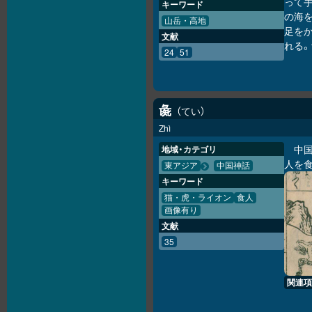
って
キーワード
の海を
山岳・高地
足を
文献
れる
24
51
彘
てい
Zhì
中
地域・カテゴリ
人を
東アジア
中国神話
キーワード
猫・虎・ライオン
食人
画像有り
文献
35
関連項