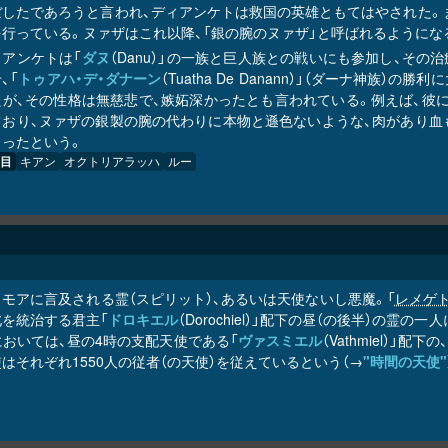
ぼしたであろうと言われ、ディアンケトは救国の英雄ともてはやされた。
を行っている。ヌァザはこれ以降、「銀の腕のヌァザ」と呼ばれるようにな
ィアンケトは「
ダヌ
（Danu）」の一族と巨人族との戦いにも参加し、そ
、「
トゥアハ・デ・ダナーン
（Tuatha De Danann）」（ダーナ神
たが、その性格は無慈悲で、嫉妬深かったとも言われている。例えば、彼
ており、ヌァザの銀製の腕の代わりに本物と遜色ないような、肉があり血
まったという。
目
キアン
オクトリアラッハ
ルー
リモアに言及される霊（スピリット）、あるいは天使ないし悪魔。「
レメゲト
北を統治する君主「
ドロキエル
（Dorochiel）」配下の昼（の後半）の霊
においては、昼の4時の支配天使である「
ヴァスミエル
（Vathmiel）
はそれぞれ1550人の従者（の天使）を従えているという（→
"時間の天使"