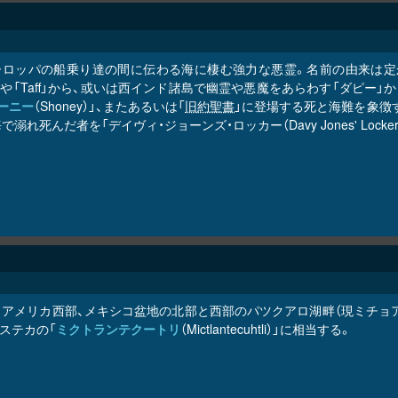
ーロッパの船乗り達の間に伝わる海に棲む強力な悪霊。名前の由来は定かで
u」や「Taff」から、或いは西インド諸島で幽霊や悪魔をあらわす「ダピー」か
ーニー
（Shoney）」、またあるいは「
旧約聖書
」に登場する死と海難を象徴す
で溺れ死んだ者を「デイヴィ・ジョーンズ・ロッカー（Davy Jones' L
ソアメリカ西部、メキシコ盆地の北部と西部のパツクアロ湖畔（現ミチョ
ステカの「
ミクトランテクートリ
（Mictlantecuhtli）」に相当する。