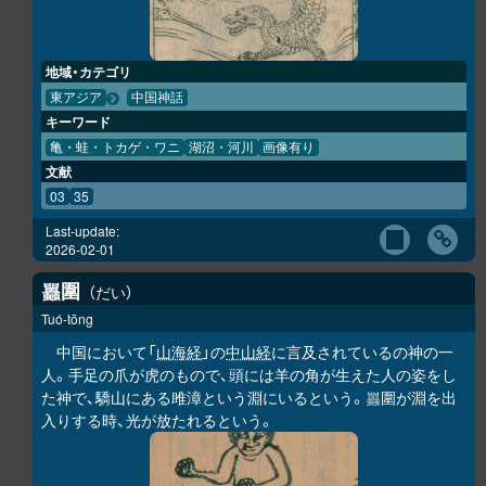
地域・カテゴリ
東アジア
中国神話
キーワード
亀・蛙・トカゲ・ワニ
湖沼・河川
画像有り
文献
03
35
Last-update:
2026-02-01
圍
だい
𧕛
Tuó-tōng
中国において「
山海経
」の
中山経
に言及されているの神の一
人。手足の爪が虎のもので、頭には羊の角が生えた人の姿をし
た神で、驕山にある雎漳という淵にいるという。
圍が淵を出
𧕛
入りする時、光が放たれるという。