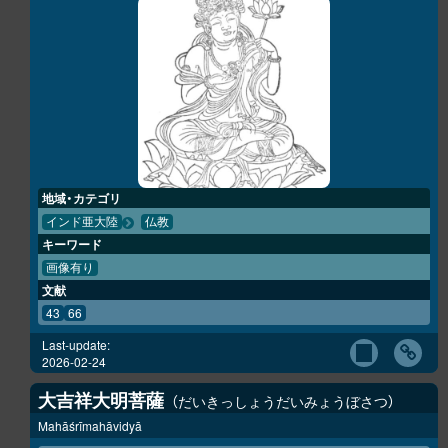
地域・カテゴリ
インド亜大陸
仏教
キーワード
画像有り
文献
43
66
Last-update:
2026-02-24
大吉祥大明菩薩
だいきっしょうだいみょうぼさつ
Mahāśrīmahāvidyā