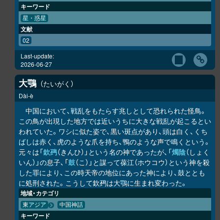
キーワード
星・惑星
文献
02
Last-update:
2026-06-27
大鶚
たいがく
Dài-è
中国において、戦乱をもたらす兆しとして恐れられた怪鳥。
この鳥が出現した地方では近いうちに大きな戦乱が起こるとい
われていた。ワシに似た姿で、黒い斑点があり、頭は白く、くち
ばしは赤く、虎のような爪を持ち、鴨のような声で鳴くという。
元々は「
欽䲹
（きんひ）」という名の神であったが、「
燭陰
（しょく
いん）」の息子、「
鼓
（こ）」と謀って葆江（ホウコウ）という神を殺
した罪により、この時天帝の地位にあった神により、鼓ととも
に処刑された。こうして欽䲹は大鶚に生まれ変わった。
地域・カテゴリ
東アジア
中国神話
キーワード