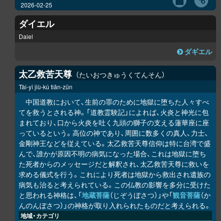
2026-02-25
ダイエル
Daiel
ダギエル
太乙救苦天尊
たいおつきゅうくてんそん
Tài-yǐ jiù-kǔ tiān-zūn
中国道教において、生前の罪のために地獄に堕ちた人々すべ
てを救うとされる神。「道教霊験記」によれば、火炎と神光に包
まれており、口から火炎を吐く九頭の獅子の支える蓮華座に座
っているという。高位の神であり、周囲に数多くの真人、力士、
金剛神王などを従えている。太乙救苦天尊信仰は特に台湾で盛
んで、誰かが原因不明の病気になった場合、これは地獄に堕ち
た死者からのメッセージだと解釈され、太乙救苦天尊に救いを
求める儀式を行う。これにより死者は地獄から救出され遺族の
病気も治ると考えられている。この仏教の影響を多分に受けた
と思われる神格は、「
地蔵菩薩
（じぞうぼさつ）」や「
観音菩薩
（か
んのんぼさつ）」の神格が取り入れられたものだと考えられる。
地域・カテゴリ