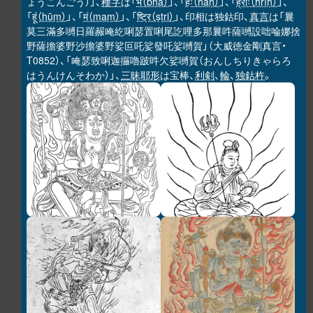
ょうこんごう）」、
種字
は「
भ（bha）
」、「
हः（haḥ）
」、「
ह्रीः（hrīḥ）
」、
「
हूं（hūṃ）
」、「
मं（maṃ）
」、「
ष्ट्रि（ṣṭri）
」、印相は独鈷印、
真言
は「曩
莫三滿多嚩日羅赧唵紇唎瑟置唎尾訖哩多那曩吽薩嚩設咄㖮娜捨
野薩擔婆野沙擔婆野娑叵吒娑發吒娑嚩賀」（大威徳金剛真言・
T0852）、「唵瑟致唎迦攞嚕跛吽欠娑嚩賀（おんしちりきゃらろ
はうんけんそわか）」、
三昧耶形
は宝棒、
利剣
、
輪
、
独鈷杵
。