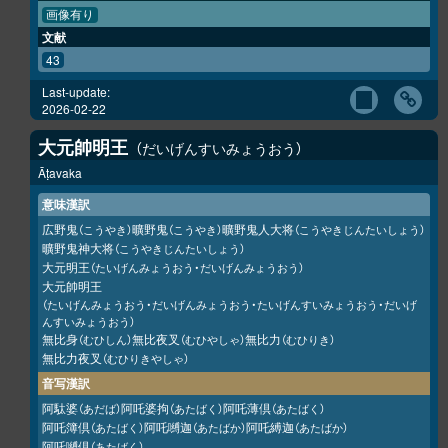
画像有り
文献
43
Last-update:
2026-02-22
大元帥明王
だいげんすいみょうおう
Āṭavaka
意味漢訳
広野鬼
曠野鬼
曠野鬼人大将
（こうやき）
（こうやき）
（こうやきじんたいしょう）
曠野鬼神大将
（こうやきじんたいしょう）
大元明王
（たいげんみょうおう・だいげんみょうおう）
大元帥明王
（たいげんみょうおう・だいげんみょうおう・たいげんすいみょうおう・だいげ
んすいみょうおう）
無比身
無比夜叉
無比力
（むひしん）
（むひやしゃ）
（むひりき）
無比力夜叉
（むひりきやしゃ）
音写漢訳
阿駄婆
阿吒婆拘
阿吒薄倶
（あだば）
（あたばく）
（あたばく）
阿吒簿倶
阿吒嚩迦
阿吒縛迦
（あたばく）
（あたばか）
（あたばか）
阿吒嚩倶
（あたばく）