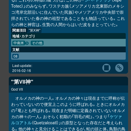
Totec）」のみならず、ワステカ族（メソアメリカ北東部のメキシ
コ湾岸北部沿いに住んでいた民族）やメソアメリカ中央部で崇
拝されていた春の神の祖型であることをも物語っている。これ
らの神と神官は、生贄の人間からはいだ皮をまとっていた。
関連項目
"第X神"
地域・カテゴリ
中南米
その他
文献
08
Last-update:
2016-02-16
"第VII神"
God VII
オルメカの神の一人。オルメカの神々は現在までに呼称が伝
わっていないので便宜上このように呼ばれる。ときにオルメカ
の「竜」とも呼ばれる。現在まだ明確に定義されていないオルメ
カの神々の一人。おそらく初期の「羽毛の蛇」、つまり「
ケツァ
ルコアトル
（Quetzalcoatl）」の原型となった存在だと考えられ
る。他の神々と見分けることはできるが、蛇の頭と体、鳥類の鳥