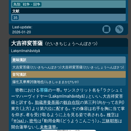
鳥類
戦争・闘争
文献
35
Last-update:
2026-01-20
大吉祥変菩薩
だいきちじょうへんぼさつ
Lakṣmīmahāvidyā
意味漢訳
大吉変菩薩
大吉祥変菩薩
（だいきちへんぼさつ）
（だいきっしょうへんぼさつ）
音写漢訳
攞乞叉摩摩訶微地也
（らきしゃままかびちや）
密教における
菩薩
の一尊。サンスクリット名を「ラクシュミ
ーマハーヴィドヤー（Lakṣmīmahāvidyā）」といい、大吉祥変菩
薩と訳する。
胎蔵界曼荼羅
の
観自在院
の第三列（向かって左列）
東方（上方）より第六位に配する。その像容は右手を胸に当て掌
を仰ぎ、者を受け取るように上を見る姿で表される。
種字
は
「
स（sa）
」、
密号
は「動用金剛（どうようこんごう）」、
三昧耶形
は
開合蓮華ないし
未敷蓮華
。