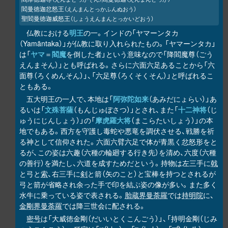
閻曼徳迦忿怒王
（えんまんとっかふんぬおう）
聖閻曼徳迦威怒王
（しょうえんまんとっかいどおう）
仏教における
明王
の一。インドの「ヤマーンタカ
（Yamāntaka）」が仏教に取り入れられたもの。「ヤマーンタカ」
は「
ヤマ
＝
閻魔
を倒した者」という意味なので「降閻魔尊（ごう
えんまそん）」とも呼ばれる。さらに六面六足あることから「六
面尊（ろくめんそん）」、「六足尊（ろくそくそん）」と呼ばれるこ
ともある。
五大明王の一人で、本地は「
阿弥陀如来
（あみだにょらい）」あ
るいは「
文殊菩薩
（もんじゅぼさつ）」とされ、また「
十二神将
（じ
ゅうにじんしょう）」の「
摩虎羅大将
（まこらたいしょう）」の本
地でもある。西方を守護し毒蛇や悪竜を調伏させる、戦勝を祈
る神として信仰された。六面六臂六足で体が青黒く忿怒形をと
るが、この姿は六趣（六種の輪廻する行き先）を清め、六度（六種
の善行）を満たし、六道を成すためだという。持物は左三手に
戟
と弓と
索
、右三手に
剣
と箭（矢のこと）と宝棒を持つとされるが
弓と箭が省略され余った手で印を結ぶ姿の像が多い。また多く
水牛に乗っている姿で表される。
胎蔵界曼荼羅
では
持明院
に、
金剛界曼荼羅
では降三世会に配される。
密号
は「大威徳金剛（だいいとくこんごう）」、「持明金剛（じみ