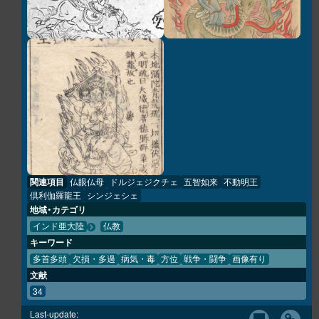
関連項目
仏眼仏母
ドルジェジクチェ
五智如来
不動明王
倶利伽羅龍王
シンジェシェ
地域・カテゴリ
インド亜大陸
仏教
キーワード
多首多頭
欠損・多過
病気・毒
方位
戦争・闘争
画像有り
文献
34
Last-update: