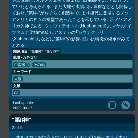
ていたと考えられる。また大地や太陽、水、豊穣などとも関係し
ており、"第I神"がおそらく創造神で、より後代に登場するメソ
アメリカの神々の祖型であったことを示している。汎メソアメ
リカ的神である「
ウエウエテオトル
（Huehueteotl）」、マヤの「
イ
ツァムナ
（Itzamna）」、アステカの「
シウテクトリ
（Xiuhtecuhtli）」などに"第I神"の影響、或いは特徴の継承がみて
とれる。
関連項目
"第III神"
"第VII神"
地域・カテゴリ
中南米
その他
キーワード
太陽
文献
08
Last-update:
2022-03-25
"第II神"
God II
オルメカにおけるトウモロコシ（メイズ）の神。オルメカの