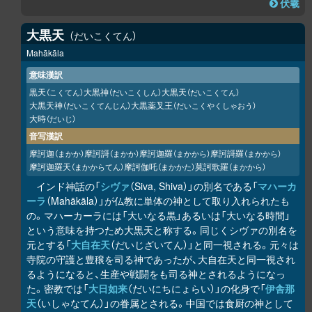
伏羲
大黒天
だいこくてん
Mahākāla
意味漢訳
黒天
大黒神
大黒天
（こくてん）
（だいこくしん）
（だいこくてん）
大黒天神
大黒薬叉王
（だいこくてんじん）
（だいこくやくしゃおう）
大時
（だいじ）
音写漢訳
摩訶迦
摩訶謌
摩訶迦羅
摩訶謌羅
（まかか）
（まかか）
（まかから）
（まかから）
摩訶迦羅天
摩訶伽吒
莫訶歌羅
（まかからてん）
（まかかた）
（まかから）
インド神話の「
シヴァ
（Siva, Shiva）」の別名である「
マハーカ
ーラ
（Mahākāla）」が仏教に単体の神として取り入れられたも
の。マハーカーラには「大いなる黒」あるいは「大いなる時間」
という意味を持つため大黒天と称する。同じくシヴァの別名を
元とする「
大自在天
（だいじざいてん）」と同一視される。元々は
寺院の守護と豊穣を司る神であったが、大自在天と同一視され
るようになると、生産や戦闘をも司る神とされるようになっ
た。密教では「
大日如来
（だいにちにょらい）」の化身で「
伊舎那
天
（いしゃなてん）」の眷属とされる。中国では食厨の神として