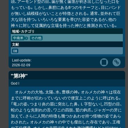
頭、アーモンド型の目、歯が無く歯茎が剥き出しになった口を
もっている。しかし、鼻腔にある8つのモチーフと、目にバンド
が無いし縞模様がないことが特徴とされる。通常、並外れて巨
大な頭を持つ。いろいろな要素を帯びた容姿であるが、他の
神々に対して従属的な立場を持った神だと推測されている。
地域・カテゴリ
中南米
その他
文献
08
Last-update:
2026-02-09
"第I神"
God I
オルメカの大地、太陽、水、豊穣の神。オルメカの神々は現在
までに呼称が伝わっていないので便宜上このように呼ばれる。
「竜」の姿、つまり炎の眉に突出した鼻、Ｌ字型ないし凹型の目、
蛇のような先割れの舌、ワニの四肢、鷲の鉤爪、ジャガーの牙に
加えて、さらに人間の特徴も幾つかあわせ持つ怪物の姿であら
わされた。オルメカの神々の中でも傑出した存在であり、王権
や王位継承、オルメカ文明で生まれた政治機構などと結びつい