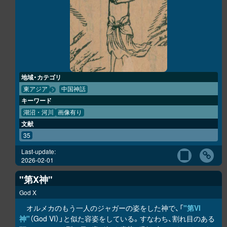
地域・カテゴリ
東アジア
中国神話
キーワード
湖沼・河川
画像有り
文献
35
Last-update:
2026-02-01
"第X神"
God X
オルメカのもう一人のジャガーの姿をした神で、「
"第VI
神"
（God VI）」と似た容姿をしている。すなわち、割れ目のある