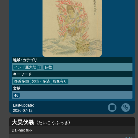
地域・カテゴリ
インド亜大陸
仏教
キーワード
多首多頭
欠損・多過
画像有り
文献
46
Last-update:
2026-07-12
大昊伏羲
たいこうふっき
Dài-hào fú-xī