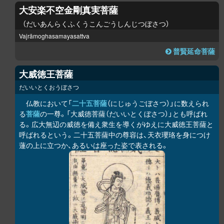
大安楽不空金剛真実菩薩
だいあんらくふくうこんごうしんじつぼさつ
Vajrāmoghasamayasattva
普賢延命菩薩
大威徳王菩薩
だいいとくおうぼさつ
仏教において「
二十五菩薩
（にじゅうごぼさつ）」に数えられ
る
菩薩
の一尊。「大威徳菩薩（だいいとくぼさつ）」とも呼ばれ
る。広大無辺の威徳を備え衆生を導くがゆえに大威徳王菩薩と
呼ばれるという。二十五菩薩中の尊容は、天衣瓔珞を身につけ
蓮の上に立つか、あるいは座った姿で表される。