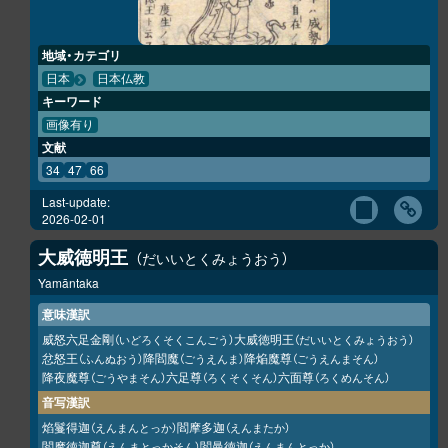
地域・カテゴリ
日本
日本仏教
キーワード
画像有り
文献
34
47
66
Last-update:
2026-02-01
大威徳明王
だいいとくみょうおう
Yamāntaka
意味漢訳
威怒六足金剛
大威徳明王
（いどろくそくこんごう）
（だいいとくみょうおう）
忿怒王
降閻魔
降焔魔尊
（ふんぬおう）
（ごうえんま）
（ごうえんまそん）
降夜魔尊
六足尊
六面尊
（ごうやまそん）
（ろくそくそん）
（ろくめんそん）
音写漢訳
焰鬘得迦
閻摩多迦
（えんまんとっか）
（えんまたか）
閻摩徳迦尊
閻曼徳迦
（えんまとっかそん）
（えんまんとっか）