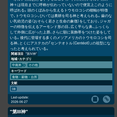
神々は現在までに呼称が伝わっていないので便宜上このように
呼ばれる。頭のくぼみから生えるトウモロコシの穂軸が特徴
で、トウモロコシ、ひいては農耕を司る神と考えられる。歯のな
い乳幼児の姿（おそらく若さと生命の象徴）をしており、ジャガ
ーの特徴を伝えるアーモンド形の目、広く平らな鼻、ふっくら
して外側に広がった上唇、さらに額に装飾帯をつけた姿をして
いる。後代に登場する多くのメソアメリカのトウモロコシを司
る神、とくにアステカの「センテオトル（Centéotl）」の祖型にな
ったと考えられている。
関連項目
"第IV神"
地域・カテゴリ
中南米
その他
キーワード
食物・穀物・台所
文献
08
Last-update:
2026-06-27
"第III神"