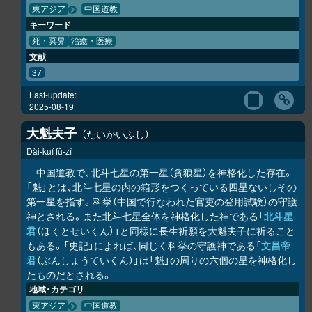
東アジア
中国道教
キーワード
死・冥界
治癒・医療
文献
37
Last-update:
2025-08-19
大魁夫子
たいかいふし
Dài-kuí fū-zǐ
中国道教で、北斗七星の第一星（貪狼星）を神格化した存在。
「魁」とは、北斗七星の内の箱形をつくっている四星ないしその
第一星を指す。科挙（中国で行なわれた官吏の登用試験）の守護
神とされる。また北斗七星全体を神格化した神である「
北斗星
君
（ほくとせいくん）」と同様に長生祈願を大魁夫子に祈ること
もある。「史記」によれば、同じく科挙の守護神である「
文昌帝
君
（ぶんしょうていくん）」は「魁」の周りの六個の星を神格化し
たものだとされる。
地域・カテゴリ
東アジア
中国道教