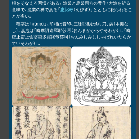
根をそなえる習慣がある。漁業と農業両方の豊作・大漁を祈る
意味で、漁業の神である「
恵比寿
（えびす）」とともに祀られるこ
とが多い。
種字
は「
म（ma）
」、印相は普印、
三昧耶形
は剣、刀、袋（本拠な
し）、
真言
は「唵摩訶迦羅耶莎呵（おんまかからやそわか）」、「唵
密止密止舍婆隷多羅羯帝莎呵（おんみしみししゃばれいたらか
ていそわか）」。