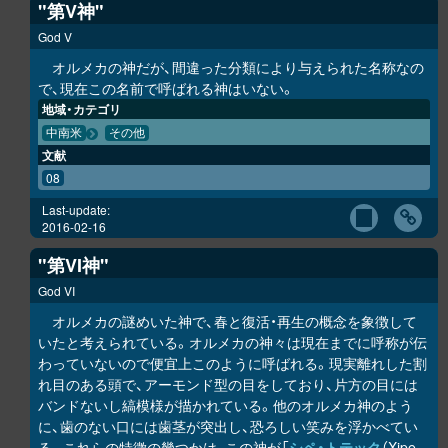
"第V神"
God V
オルメカの神だが、間違った分類により与えられた名称なの
で、現在この名前で呼ばれる神はいない。
地域・カテゴリ
中南米
その他
文献
08
Last-update:
2016-02-16
"第VI神"
God VI
オルメカの謎めいた神で、春と復活・再生の概念を象徴して
いたと考えられている。オルメカの神々は現在までに呼称が伝
わっていないので便宜上このように呼ばれる。現実離れした割
れ目のある頭で、アーモンド型の目をしており、片方の目には
バンドないし縞模様が描かれている。他のオルメカ神のよう
に、歯のない口には歯茎が突出し、恐ろしい笑みを浮かべてい
る。これらの特徴の幾つかは、この神が「
シペ・トテック
（Xipe