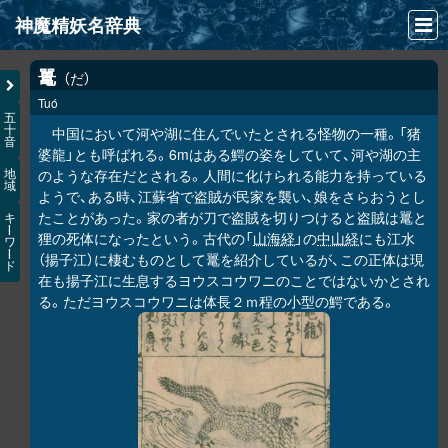
神魔精妖名辞典
NEWS
鼍
だ
Tuó
INFO
五
十
中国において河や湖に住んでいたとされる怪物の一種。「猪
音
文献
婆龍」とも呼ばれる。6mはある鰐の姿をしていて、河や湖の主
のような存在だとされる。人間に化けられる能力を持っている
地
域
検索
ようで、ある時、江蘇省で盗賊が民家を襲い、娘をさらおうとし
たことがあった。家の者が刀で盗賊を切りつけると盗賊は鼍と
キ
凖項目
ー
狸の死体になったという。古代の「
山海経
」の
中山経
にも江水
ワ
ー
（揚子江）に棲むものとして鼍を紹介しているが、この正体は現
ド
画像資料便覧
在も揚子江に生息するヨウスコウワニのことではないかとされ
る。ただヨウスコウワニは体長２ｍ程の小型の鰐である。
LINK