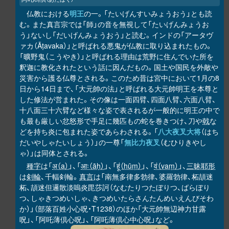
仏教における
明王
の一。「たいげんすいみょうおう」とも読
む。また真言宗では「師」の音を無視して「たいげんみょうお
う」ないし「だいげんみょうおう」と読む。インドの「アータヴ
ァカ（Āṭavaka）」と呼ばれる悪鬼が仏教に取り込まれたもの。
「曠野鬼（こうやき）」と呼ばれる理由は荒野に住んでいた所を
釈迦に教化されたという話に因んだもの。国土や国民を外敵や
災害から護る仏尊とされる。このため昔は宮中において1月の8
日から14日まで、「大元帥の法」と呼ばれる大元帥明王を本尊と
した修法が営まれた。その像は一面四臂、四面八臂、六面八臂、
十八面三十六臂など様々な姿で表されるが一般的に明王の中で
も最も厳しい忿怒形で手足に幾匹もの蛇を巻きつけ、刀や
戟
な
どを持ち炎に包まれた姿であらわされる。「
八大夜叉大将
（はち
だいやしゃたいしょう）」の一尊「
無比力夜叉
（むひりきやし
ゃ）」は同体とされる。
種字
は「
अ（a）
」、「
आः（āḥ）
」、「
हूं（hūṃ）
」、「
वं（vaṃ）
」、
三昧耶形
は
剣輪
、千輻剣輪。
真言
は「南無多律多勃律、婆羅勃律、柘頡迷
柘、頡迷但邏散淡嗚炎毘莎訶（なむたりつたぼりつ、ばらぼり
つ、しゃきつめいしゃ、きつめいたらさんたんめいえんびそわ
か）」（部落百姓小心呪・T1238）のほか「大元帥無辺神力甘露
呪」、「阿吒薄倶心呪」、「阿吒薄倶心中心呪」など。