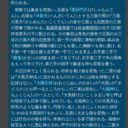
祀られる。
密教では象皮を背負い、左面を「
毘沙門天
（びしゃもんて
ん）」、右面を「
弁財天
（べんざいてん）」とする三面六臂の「三面
大黒天（さんめんだいこくてん）」の姿や三面とも忿怒形の三面
六臂像で描かれる。
胎蔵界曼荼羅
では
外金剛部院
の北方（左側）
伊舎那天の下に配される。その像容は青色の身色で正面のみ三
目の三面六臂の忿怒形で、第一手の両臂に青蛇の臂釧、絡み合
う蛇の胸飾りや髑髏の眼にひもを通した胸飾りを身に着け、右
手第一手で
剣
を握り左手第一手でこれを支え、右手第二手で
「
餓鬼
（がき）」の頭髪を持って吊り下げ、左手第二手で羊の両角
をもって吊り下げ、第三手の両手で象皮を持ち背面を覆う。
今日日本でよく見られる、狩衣を着け袋を背負った二臂の姿
は「大黒天神法」に説かれるものだがこれには槌を持物とする
記述はない。「
大国主神
（おおくにぬしのかみ）」の「大国」が「ダ
イコク」とも呼べるところからこの二者は習合し、「
七福神
（し
ちふくじん）」の一人として、「大黒様（だいこくさま）」等と呼ば
れ現在でも日本で親しまれている。七福神としての大黒天は、
狩衣のような服を着て、円形で、低く、わきにふくれ出た頭巾
（いわゆる大黒頭巾）をかぶり、左肩に大きな袋を背負い、右手
には打出の小槌を持ち、米俵の上にいる姿で描かれる。福徳や
財宝を人々に恵む神とされ、甲子の日をその祭日とし、二股大