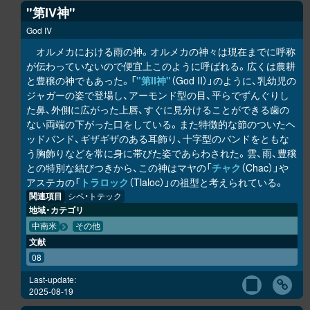
"第IV神"
God IV
オルメカにおける雨の神。オルメカの神々は現在までに呼称
が伝わっていないので便宜上このように呼ばれる。広くは農耕
と豊穣の神でもあった。「
"第II神"
（God II）」のように、乳幼児の
ジャガーの姿で登場し、アーモンド型の目、平らでずんぐりし
た鼻、外側に広がった上唇、すぐに見分けることができる歯の
ない両端の下がった口をしている。また特徴的な節のついたヘ
ッドバンド、ギザギザのある耳飾り、十字型のバンドをともな
う胸飾りなどを常に身に帯びた姿であらわされた。雲、雨、豊穣
との特別な結びつきから、この神はマヤの「
チャク
（Chac）」や
アステカの「
トラロック
（Tlaloc）」の祖型と考えられている。
関連項目
シペ・トテック
地域・カテゴリ
中南米
その他
文献
08
Last-update:
2025-08-19