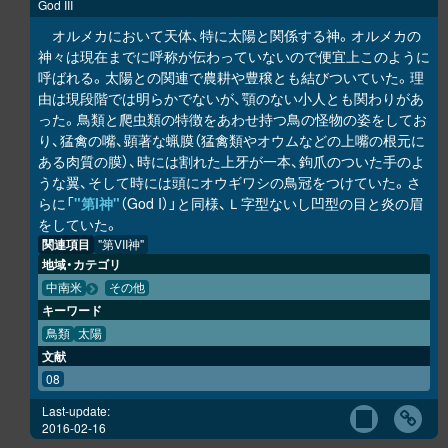
God III
オルメカにおいて天体、特に太陽と関係する神。オルメカの
神々は現在までに呼称が伝わっていないので便宜上このように
呼ばれる。太陽との関連で農耕や豊穣とも結びついていた。理
由は現段階では明らかでないが、顎のない小人とも関わりがあ
った。鳥類と爬虫類の特徴をあわせ持つ鳥の怪物の姿をしてお
り、猛禽の嘴、顕著な蝋膜（猛禽類やオウムなどの上嘴の根元に
ある肉質の膜）、時には割れた上牙が一本、鉤爪のついた手のよ
うな翼、そして時には頭にオウギワシの鳥冠をつけていた。さ
らに「
"第I神"
（God I）」と同様、Ｌ字型ないし凹型の目と炎の眉
をしていた。
関連項目
"第VII神"
地域・カテゴリ
中南米
その他
キーワード
鳥類
太陽
文献
08
Last-update:
2016-02-16