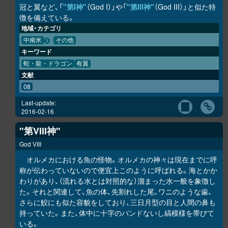
冠と翼など、「
"第I神"
（God I）」や「
"第III神"
（God III）」と似た特
徴を備えている。
地域・カテゴリ
中南米
その他
キーワード
蛇・龍・ドラゴン
有翼
文献
08
Last-update:
2016-02-16
"第VIII神"
God VIII
オルメカにおける魚の怪物。オルメカの神々は現在までに呼
称が伝わっていないので便宜上このように呼ばれる。海とかか
わりがあり、（流れる水とは対照的な）溜まった水一般を象徴し
た。それと関連して、魚の体、先割れした尾、ワニのような歯、
さらに鮫にも似た容貌をしており、三日月型の目と人間の鼻も
持っていた。また、体中に十字のバンドないし縞模様を帯びて
いる。