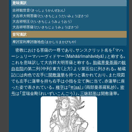
意味漢訳
吉祥観世音
（きっしょうかんぜおん）
大吉祥大明菩薩
（だいきちじょうだいみょうぼさつ）
大吉祥明王
（だいきちじょうみょうおう）
大吉祥明菩薩
（だいきちじょうみょうぼさつ）
音写漢訳
摩訶室利摩訶微地也
（まかしりまかびちや）
密教における菩薩の一尊であり、サンスクリット名を「マハ
ーシュリーマハーヴィドヤー（Mahāśrīmahāvidyā）」と称する。
これを意味訳して大吉祥大明菩薩と称する。
胎蔵界曼荼羅
の
観
自在院
の第二列（中列）東方（上方）より第五位に列される。秘蔵
記には肉色で左手に
開敷蓮華
を持つと書かれており、また現図
でも左手に蓮華を持ち右手は小指を立て胸に当て、赤蓮華に座
った姿で表されている。
種字
は「
स（sa）
」（両部曼荼羅私抄）。
密
号
は「霊瑞金剛（れいずいこんごう）」、
三昧耶形
は開敷蓮華。