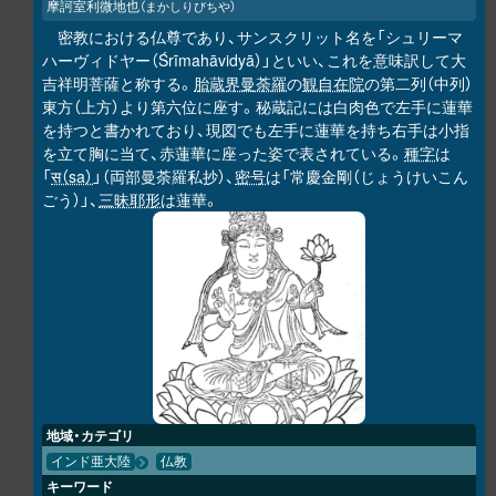
摩訶室利微地也
（まかしりびちや）
密教における仏尊であり、サンスクリット名を「シュリーマ
ハーヴィドヤー（Śrīmahāvidyā）」といい、これを意味訳して大
吉祥明菩薩と称する。
胎蔵界曼荼羅
の
観自在院
の第二列（中列）
東方（上方）より第六位に座す。秘蔵記には白肉色で左手に蓮華
を持つと書かれており、現図でも左手に蓮華を持ち右手は小指
を立て胸に当て、赤蓮華に座った姿で表されている。
種字
は
「
स（sa）
」（両部曼荼羅私抄）、
密号
は「常慶金剛（じょうけいこん
ごう）」、
三昧耶形
は蓮華。
地域・カテゴリ
インド亜大陸
仏教
キーワード