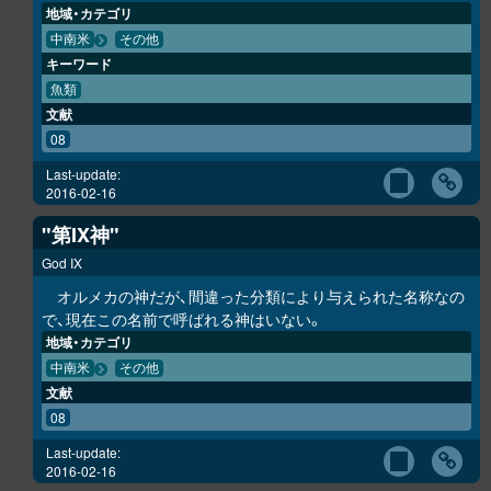
地域・カテゴリ
中南米
その他
キーワード
魚類
文献
08
Last-update:
2016-02-16
"第IX神"
God IX
オルメカの神だが、間違った分類により与えられた名称なの
で、現在この名前で呼ばれる神はいない。
地域・カテゴリ
中南米
その他
文献
08
Last-update:
2016-02-16