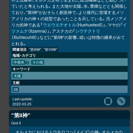
ていたと考えられる。また大地や太陽、水、豊穣などとも関係し
ており、"第I神"がおそらく創造神で、より後代に登場するメソ
アメリカの神々の祖型であったことを示している。汎メソアメ
リカ的神である「
ウエウエテオトル
（Huehueteotl）」、マヤの「
イ
ツァムナ
（Itzamna）」、アステカの「
シウテクトリ
（Xiuhtecuhtli）」などに"第I神"の影響、或いは特徴の継承がみて
とれる。
関連項目
"第III神"
"第VII神"
地域・カテゴリ
中南米
その他
キーワード
太陽
文献
08
Last-update:
2022-03-25
"第II神"
God II
オルメカにおけるトウモロコシ（メイズ）の神。オルメカの