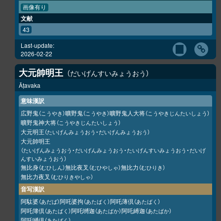
画像有り
文献
43
Last-update:
2026-02-22
大元帥明王
だいげんすいみょうおう
Āṭavaka
意味漢訳
広野鬼
曠野鬼
曠野鬼人大将
（こうやき）
（こうやき）
（こうやきじんたいしょう）
曠野鬼神大将
（こうやきじんたいしょう）
大元明王
（たいげんみょうおう・だいげんみょうおう）
大元帥明王
（たいげんみょうおう・だいげんみょうおう・たいげんすいみょうおう・だいげ
んすいみょうおう）
無比身
無比夜叉
無比力
（むひしん）
（むひやしゃ）
（むひりき）
無比力夜叉
（むひりきやしゃ）
音写漢訳
阿駄婆
阿吒婆拘
阿吒薄倶
（あだば）
（あたばく）
（あたばく）
阿吒簿倶
阿吒嚩迦
阿吒縛迦
（あたばく）
（あたばか）
（あたばか）
阿吒嚩倶
（あたばく）