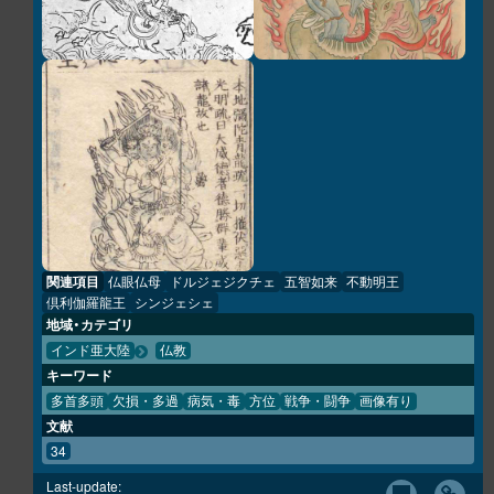
関連項目
仏眼仏母
ドルジェジクチェ
五智如来
不動明王
倶利伽羅龍王
シンジェシェ
地域・カテゴリ
インド亜大陸
仏教
キーワード
多首多頭
欠損・多過
病気・毒
方位
戦争・闘争
画像有り
文献
34
Last-update: