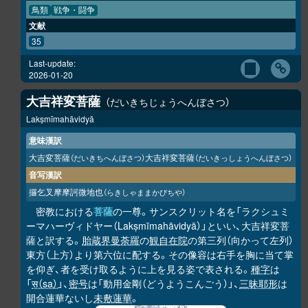
鳥類
戦争・闘争
文献
35
Last-update:
2026-01-20
大吉祥変菩薩
だいきちじょうへんぼさつ
Lakṣmīmahāvidyā
意味漢訳
大吉変菩薩
大吉祥変菩薩
（だいきちへんぼさつ）
（だいきっしょうへんぼさつ）
音写漢訳
攞乞叉摩摩訶微地也
（らきしゃままかびちや）
密教における
菩薩
の一尊。サンスクリット名を「ラクシュミ
ーマハーヴィドヤー（Lakṣmīmahāvidyā）」といい、大吉祥変菩
薩と訳する。
胎蔵界曼荼羅
の
観自在院
の第三列（向かって左列）
東方（上方）より第六位に配する。その像容は右手を胸に当て掌
を仰ぎ、者を受け取るように上を見る姿で表される。
種字
は
「
स（sa）
」、
密号
は「動用金剛（どうようこんごう）」、
三昧耶形
は
開合蓮華ないし
未敷蓮華
。