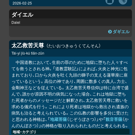
2026-02-25
ダイエル
Daiel
ダギエル
太乙救苦天尊
たいおつきゅうくてんそん
Tài-yǐ jiù-kǔ tiān-zūn
中国道教において、生前の罪のために地獄に堕ちた人々すべ
てを救うとされる神。「道教霊験記」によれば、火炎と神光に包
まれており、口から火炎を吐く九頭の獅子の支える蓮華座に座
っているという。高位の神であり、周囲に数多くの真人、力士、
金剛神王などを従えている。太乙救苦天尊信仰は特に台湾で盛
んで、誰かが原因不明の病気になった場合、これは地獄に堕ち
た死者からのメッセージだと解釈され、太乙救苦天尊に救いを
求める儀式を行う。これにより死者は地獄から救出され遺族の
病気も治ると考えられている。この仏教の影響を多分に受けた
と思われる神格は、「
地蔵菩薩
（じぞうぼさつ）」や「
観音菩薩
（か
んのんぼさつ）」の神格が取り入れられたものだと考えられる。
地域・カテゴリ