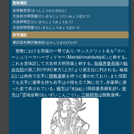
意味漢訳
吉祥観世音
（きっしょうかんぜおん）
大吉祥大明菩薩
（だいきちじょうだいみょうぼさつ）
大吉祥明王
（だいきちじょうみょうおう）
大吉祥明菩薩
（だいきちじょうみょうぼさつ）
音写漢訳
摩訶室利摩訶微地也
（まかしりまかびちや）
密教における菩薩の一尊であり、サンスクリット名を「マハ
ーシュリーマハーヴィドヤー（Mahāśrīmahāvidyā）」と称する。
これを意味訳して大吉祥大明菩薩と称する。
胎蔵界曼荼羅
の
観
自在院
の第二列（中列）東方（上方）より第五位に列される。秘蔵
記には肉色で左手に
開敷蓮華
を持つと書かれており、また現図
でも左手に蓮華を持ち右手は小指を立て胸に当て、赤蓮華に座
った姿で表されている。
種字
は「
स（sa）
」（両部曼荼羅私抄）。
密
号
は「霊瑞金剛（れいずいこんごう）」、
三昧耶形
は開敷蓮華。