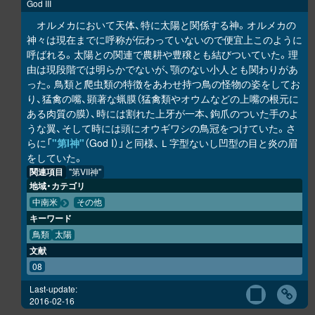
God III
オルメカにおいて天体、特に太陽と関係する神。オルメカの
神々は現在までに呼称が伝わっていないので便宜上このように
呼ばれる。太陽との関連で農耕や豊穣とも結びついていた。理
由は現段階では明らかでないが、顎のない小人とも関わりがあ
った。鳥類と爬虫類の特徴をあわせ持つ鳥の怪物の姿をしてお
り、猛禽の嘴、顕著な蝋膜（猛禽類やオウムなどの上嘴の根元に
ある肉質の膜）、時には割れた上牙が一本、鉤爪のついた手のよ
うな翼、そして時には頭にオウギワシの鳥冠をつけていた。さ
らに「
"第I神"
（God I）」と同様、Ｌ字型ないし凹型の目と炎の眉
をしていた。
関連項目
"第VII神"
地域・カテゴリ
中南米
その他
キーワード
鳥類
太陽
文献
08
Last-update:
2016-02-16