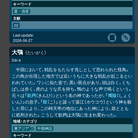
キーワード
星・惑星
文献
02
Last-update:
2026-06-27
大鶚
たいがく
Dài-è
中国において、戦乱をもたらす兆しとして恐れられた怪鳥。
この鳥が出現した地方では近いうちに大きな戦乱が起こるとい
われていた。ワシに似た姿で、黒い斑点があり、頭は白く、くち
ばしは赤く、虎のような爪を持ち、鴨のような声で鳴くという。
元々は「
欽䲹
（きんひ）」という名の神であったが、「
燭陰
（しょく
いん）」の息子、「
鼓
（こ）」と謀って葆江（ホウコウ）という神を殺
した罪により、この時天帝の地位にあった神により、鼓ととも
に処刑された。こうして欽䲹は大鶚に生まれ変わった。
地域・カテゴリ
東アジア
中国神話
キーワード