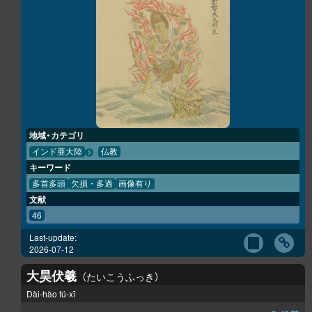
地域・カテゴリ
インド亜大陸
仏教
キーワード
多首多頭
欠損・多過
画像有り
文献
46
Last-update:
2026-07-12
大昊伏羲
たいこうふっき
Dài-hào fú-xī