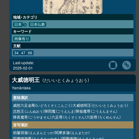
地域・カテゴリ
日本
日本仏教
キーワード
画像有り
文献
34
47
66
Last-update:
2026-02-01
大威徳明王
だいいとくみょうおう
Yamāntaka
意味漢訳
威怒六足金剛
大威徳明王
（いどろくそくこんごう）
（だいいとくみょうおう）
忿怒王
降閻魔
降焔魔尊
（ふんぬおう）
（ごうえんま）
（ごうえんまそん）
降夜魔尊
六足尊
六面尊
（ごうやまそん）
（ろくそくそん）
（ろくめんそん）
音写漢訳
焰鬘得迦
閻摩多迦
（えんまんとっか）
（えんまたか）
閻摩徳迦尊
閻曼徳迦
（えんまとっかそん）
（えんまんとっか）