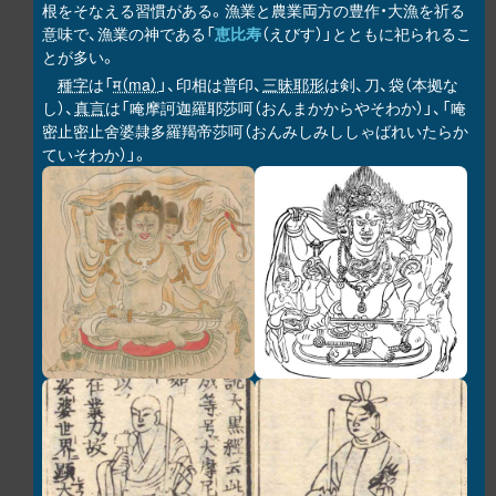
根をそなえる習慣がある。漁業と農業両方の豊作・大漁を祈る
意味で、漁業の神である「
恵比寿
（えびす）」とともに祀られるこ
とが多い。
種字
は「
म（ma）
」、印相は普印、
三昧耶形
は剣、刀、袋（本拠な
し）、
真言
は「唵摩訶迦羅耶莎呵（おんまかからやそわか）」、「唵
密止密止舍婆隷多羅羯帝莎呵（おんみしみししゃばれいたらか
ていそわか）」。