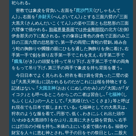
祀られる。
密教では象皮を背負い、左面を「
毘沙門天
（びしゃもんて
ん）」、右面を「
弁財天
（べんざいてん）」とする三面六臂の「三面
大黒天（さんめんだいこくてん）」の姿や三面とも忿怒形の三面
六臂像で描かれる。
胎蔵界曼荼羅
では
外金剛部院
の北方（左側）
伊舎那天の下に配される。その像容は青色の身色で正面のみ三
目の三面六臂の忿怒形で、第一手の両臂に青蛇の臂釧、絡み合
う蛇の胸飾りや髑髏の眼にひもを通した胸飾りを身に着け、右
手第一手で
剣
を握り左手第一手でこれを支え、右手第二手で
「
餓鬼
（がき）」の頭髪を持って吊り下げ、左手第二手で羊の両角
をもって吊り下げ、第三手の両手で象皮を持ち背面を覆う。
今日日本でよく見られる、狩衣を着け袋を背負った二臂の姿
は「大黒天神法」に説かれるものだがこれには槌を持物とする
記述はない。「
大国主神
（おおくにぬしのかみ）」の「大国」が「ダ
イコク」とも呼べるところからこの二者は習合し、「
七福神
（し
ちふくじん）」の一人として、「大黒様（だいこくさま）」等と呼ば
れ現在でも日本で親しまれている。七福神としての大黒天は、
狩衣のような服を着て、円形で、低く、わきにふくれ出た頭巾
（いわゆる大黒頭巾）をかぶり、左肩に大きな袋を背負い、右手
には打出の小槌を持ち、米俵の上にいる姿で描かれる。福徳や
財宝を人々に恵む神とされ、甲子の日をその祭日とし、二股大