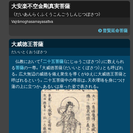
大安楽不空金剛真実菩薩
だいあんらくふくうこんごうしんじつぼさつ
Vajrāmoghasamayasattva
普賢延命菩薩
大威徳王菩薩
だいいとくおうぼさつ
仏教において「
二十五菩薩
（にじゅうごぼさつ）」に数えられ
る
菩薩
の一尊。「大威徳菩薩（だいいとくぼさつ）」とも呼ばれ
る。広大無辺の威徳を備え衆生を導くがゆえに大威徳王菩薩と
呼ばれるという。二十五菩薩中の尊容は、天衣瓔珞を身につけ
蓮の上に立つか、あるいは座った姿で表される。