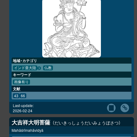
地域・カテゴリ
インド亜大陸
仏教
キーワード
画像有り
文献
43
66
Last-update:
2026-02-24
大吉祥大明菩薩
だいきっしょうだいみょうぼさつ
Mahāśrīmahāvidyā