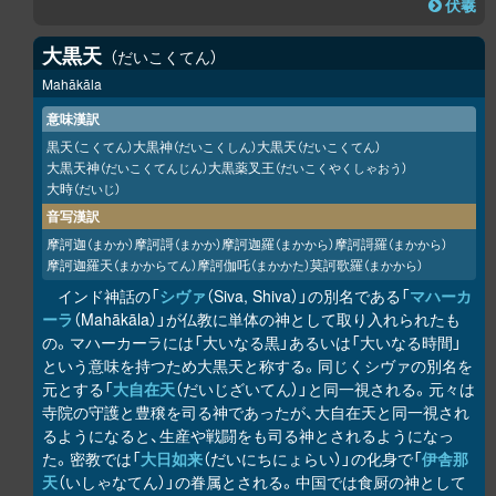
伏羲
大黒天
だいこくてん
Mahākāla
意味漢訳
黒天
大黒神
大黒天
（こくてん）
（だいこくしん）
（だいこくてん）
大黒天神
大黒薬叉王
（だいこくてんじん）
（だいこくやくしゃおう）
大時
（だいじ）
音写漢訳
摩訶迦
摩訶謌
摩訶迦羅
摩訶謌羅
（まかか）
（まかか）
（まかから）
（まかから）
摩訶迦羅天
摩訶伽吒
莫訶歌羅
（まかからてん）
（まかかた）
（まかから）
インド神話の「
シヴァ
（Siva, Shiva）」の別名である「
マハーカ
ーラ
（Mahākāla）」が仏教に単体の神として取り入れられたも
の。マハーカーラには「大いなる黒」あるいは「大いなる時間」
という意味を持つため大黒天と称する。同じくシヴァの別名を
元とする「
大自在天
（だいじざいてん）」と同一視される。元々は
寺院の守護と豊穣を司る神であったが、大自在天と同一視され
るようになると、生産や戦闘をも司る神とされるようになっ
た。密教では「
大日如来
（だいにちにょらい）」の化身で「
伊舎那
天
（いしゃなてん）」の眷属とされる。中国では食厨の神として