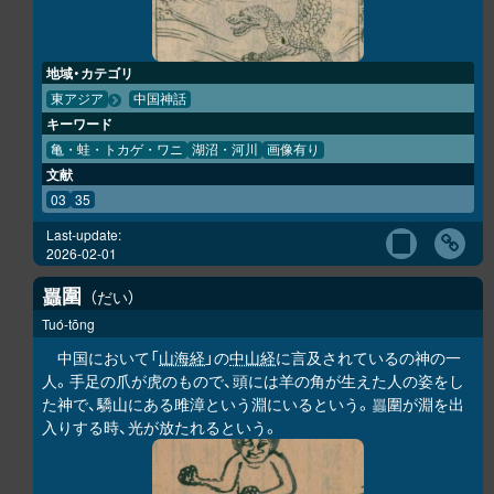
地域・カテゴリ
東アジア
中国神話
キーワード
亀・蛙・トカゲ・ワニ
湖沼・河川
画像有り
文献
03
35
Last-update:
2026-02-01
圍
だい
𧕛
Tuó-tōng
中国において「
山海経
」の
中山経
に言及されているの神の一
人。手足の爪が虎のもので、頭には羊の角が生えた人の姿をし
た神で、驕山にある雎漳という淵にいるという。
圍が淵を出
𧕛
入りする時、光が放たれるという。