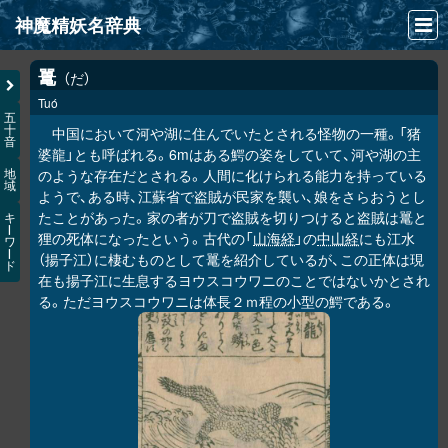
神魔精妖名辞典
NEWS
鼍
だ
Tuó
INFO
五
十
中国において河や湖に住んでいたとされる怪物の一種。「猪
音
文献
婆龍」とも呼ばれる。6mはある鰐の姿をしていて、河や湖の主
のような存在だとされる。人間に化けられる能力を持っている
地
域
検索
ようで、ある時、江蘇省で盗賊が民家を襲い、娘をさらおうとし
たことがあった。家の者が刀で盗賊を切りつけると盗賊は鼍と
キ
凖項目
ー
狸の死体になったという。古代の「
山海経
」の
中山経
にも江水
ワ
ー
（揚子江）に棲むものとして鼍を紹介しているが、この正体は現
ド
画像資料便覧
在も揚子江に生息するヨウスコウワニのことではないかとされ
る。ただヨウスコウワニは体長２ｍ程の小型の鰐である。
LINK