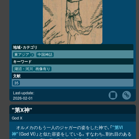
地域・カテゴリ
東アジア
中国神話
キーワード
湖沼・河川
画像有り
文献
35
Last-update:
2026-02-01
"第X神"
God X
オルメカのもう一人のジャガーの姿をした神で、「
"第VI
神"
（God VI）」と似た容姿をしている。すなわち、割れ目のある