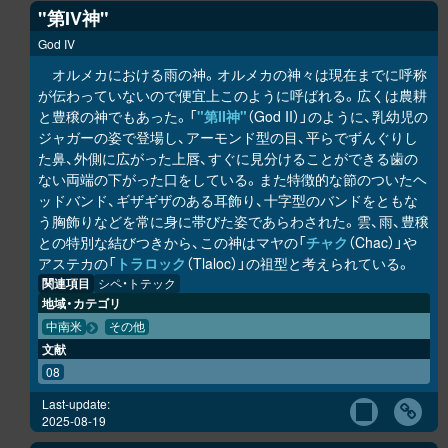
"第IV神"
God IV
オルメカにおける雨の神。オルメカの神々は現在までに呼称
が伝わっていないので便宜上このように呼ばれる。広くは農耕
と豊穣の神でもあった。「
"第II神"
（God II）」のように、乳幼児の
ジャガーの姿で登場し、アーモンド型の目、平らでずんぐりし
た鼻、外側に広がった上唇、すぐに見分けることができる歯の
ない両端の下がった口をしている。また特徴的な節のついたヘ
ッドバンド、ギザギザのある耳飾り、十字型のバンドをともな
う胸飾りなどを常に身に帯びた姿であらわされた。雲、雨、豊穣
との特別な結びつきから、この神はマヤの「
チャク
（Chac）」や
アステカの「
トラロック
（Tlaloc）」の祖型と考えられている。
関連項目
シペ・トテック
地域・カテゴリ
中南米
その他
文献
08
Last-update:
2025-08-19