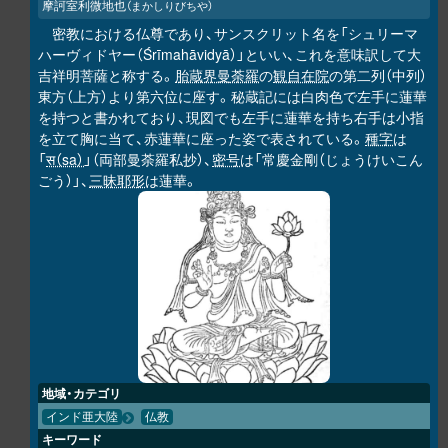
摩訶室利微地也
（まかしりびちや）
密教における仏尊であり、サンスクリット名を「シュリーマ
ハーヴィドヤー（Śrīmahāvidyā）」といい、これを意味訳して大
吉祥明菩薩と称する。
胎蔵界曼荼羅
の
観自在院
の第二列（中列）
東方（上方）より第六位に座す。秘蔵記には白肉色で左手に蓮華
を持つと書かれており、現図でも左手に蓮華を持ち右手は小指
を立て胸に当て、赤蓮華に座った姿で表されている。
種字
は
「
स（sa）
」（両部曼荼羅私抄）、
密号
は「常慶金剛（じょうけいこん
ごう）」、
三昧耶形
は蓮華。
地域・カテゴリ
インド亜大陸
仏教
キーワード