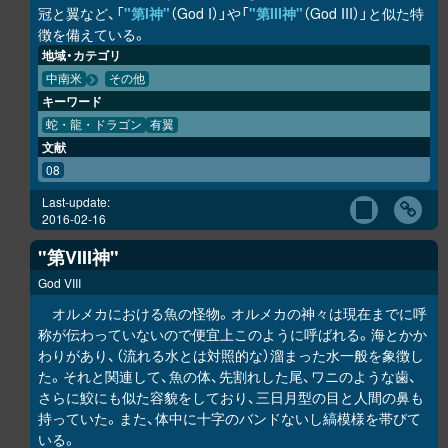
冠と翼など、「
"第I神"
（God I）」や「
"第III神"
（God III）」と似た特
徴を備えている。
地域・カテゴリ
中南米
その他
キーワード
蛇・龍・ドラゴン
有翼
文献
08
Last-update:
2016-02-16
"第VIII神"
God VIII
オルメカにおける魚の怪物。オルメカの神々は現在までに呼
称が伝わっていないので便宜上このように呼ばれる。海とかか
わりがあり、（流れる水とは対照的な）溜まった水一般を象徴し
た。それと関連して、魚の体、先割れした尾、ワニのような歯、
さらに鮫にも似た容貌をしており、三日月型の目と人間の鼻も
持っていた。また、体中に十字のバンドないし縞模様を帯びて
いる。