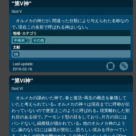
"第V神"
God V
オルメカの神だが、間違った分類により与えられた名称なの
で、現在この名前で呼ばれる神はいない。
地域・カテゴリ
中南米
その他
文献
08
Last-update:
2016-02-16
"第VI神"
God VI
オルメカの謎めいた神で、春と復活・再生の概念を象徴して
いたと考えられている。オルメカの神々は現在までに呼称が伝
わっていないので便宜上このように呼ばれる。現実離れした割
れ目のある頭で、アーモンド型の目をしており、片方の目には
バンドないし縞模様が描かれている。他のオルメカ神のよう
に、歯のない口には歯茎が突出し、恐ろしい笑みを浮かべてい
る。これらの特徴の幾つかは、この神が「
シペ・トテック
（Xipe