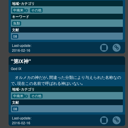
地域・カテゴリ
中南米
その他
キーワード
魚類
文献
08
Last-update:
2016-02-16
"第IX神"
God IX
オルメカの神だが、間違った分類により与えられた名称なの
で、現在この名前で呼ばれる神はいない。
地域・カテゴリ
中南米
その他
文献
08
Last-update:
2016-02-16