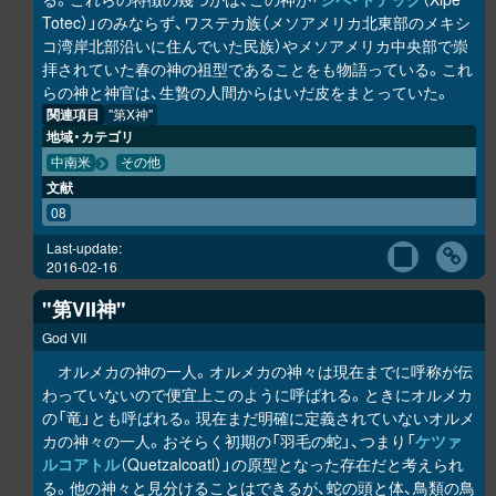
Totec）」のみならず、ワステカ族（メソアメリカ北東部のメキシ
コ湾岸北部沿いに住んでいた民族）やメソアメリカ中央部で崇
拝されていた春の神の祖型であることをも物語っている。これ
らの神と神官は、生贄の人間からはいだ皮をまとっていた。
関連項目
"第X神"
地域・カテゴリ
中南米
その他
文献
08
Last-update:
2016-02-16
"第VII神"
God VII
オルメカの神の一人。オルメカの神々は現在までに呼称が伝
わっていないので便宜上このように呼ばれる。ときにオルメカ
の「竜」とも呼ばれる。現在まだ明確に定義されていないオルメ
カの神々の一人。おそらく初期の「羽毛の蛇」、つまり「
ケツァ
ルコアトル
（Quetzalcoatl）」の原型となった存在だと考えられ
る。他の神々と見分けることはできるが、蛇の頭と体、鳥類の鳥