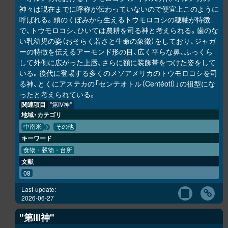
神々は現在までに呼称が伝わっていないので便宜上このように
呼ばれる。頭のくぼみから生えるトウモロコシの穂軸が特徴
で、トウモロコシ、ひいては農耕を司る神と考えられる。歯のな
い乳幼児の姿（おそらく若さと生命の象徴）をしており、ジャガ
ーの特徴を伝えるアーモンド形の目、広く平らな鼻、ふっくら
して外側に広がった上唇、さらに額に装飾帯をつけた姿をして
いる。後代に登場する多くのメソアメリカのトウモロコシを司
る神、とくにアステカの「センテオトル（Centéotl）」の祖型にな
ったと考えられている。
関連項目
"第IV神"
地域・カテゴリ
中南米
その他
キーワード
食物・穀物・台所
文献
08
Last-update:
2026-06-27
"第III神"