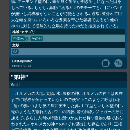
頭、アーモンド型の目、歯が無く歯茎が剥き出しになった口を
もっている。しかし、鼻腔にある8つのモチーフと、目にバンド
が無いし縞模様がないことが特徴とされる。通常、並外れて巨
大な頭を持つ。いろいろな要素を帯びた容姿であるが、他の
神々に対して従属的な立場を持った神だと推測されている。
地域・カテゴリ
中南米
その他
文献
08
Last-update:
2026-02-09
"第I神"
God I
オルメカの大地、太陽、水、豊穣の神。オルメカの神々は現在
までに呼称が伝わっていないので便宜上このように呼ばれる。
「竜」の姿、つまり炎の眉に突出した鼻、Ｌ字型ないし凹型の目、
蛇のような先割れの舌、ワニの四肢、鷲の鉤爪、ジャガーの牙に
加えて、さらに人間の特徴も幾つかあわせ持つ怪物の姿であら
わされた。オルメカの神々の中でも傑出した存在であり、王権
や王位継承、オルメカ文明で生まれた政治機構などと結びつい