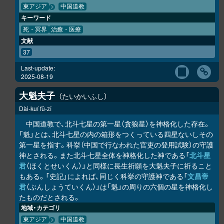
東アジア
中国道教
キーワード
死・冥界
治癒・医療
文献
37
Last-update:
2025-08-19
大魁夫子
たいかいふし
Dài-kuí fū-zǐ
中国道教で、北斗七星の第一星（貪狼星）を神格化した存在。
「魁」とは、北斗七星の内の箱形をつくっている四星ないしその
第一星を指す。科挙（中国で行なわれた官吏の登用試験）の守護
神とされる。また北斗七星全体を神格化した神である「
北斗星
君
（ほくとせいくん）」と同様に長生祈願を大魁夫子に祈ること
もある。「史記」によれば、同じく科挙の守護神である「
文昌帝
君
（ぶんしょうていくん）」は「魁」の周りの六個の星を神格化し
たものだとされる。
地域・カテゴリ
東アジア
中国道教