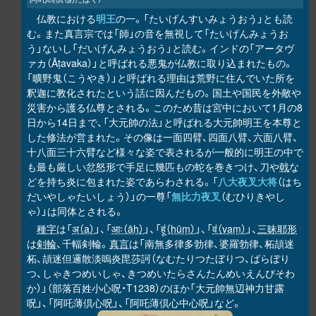
仏教における
明王
の一。「たいげんすいみょうおう」とも読
む。また真言宗では「師」の音を無視して「たいげんみょうお
う」ないし「だいげんみょうおう」と読む。インドの「アータヴ
ァカ（Āṭavaka）」と呼ばれる悪鬼が仏教に取り込まれたもの。
「曠野鬼（こうやき）」と呼ばれる理由は荒野に住んでいた所を
釈迦に教化されたという話に因んだもの。国土や国民を外敵や
災害から護る仏尊とされる。このため昔は宮中において1月の8
日から14日まで、「大元帥の法」と呼ばれる大元帥明王を本尊と
した修法が営まれた。その像は一面四臂、四面八臂、六面八臂、
十八面三十六臂など様々な姿で表されるが一般的に明王の中で
も最も厳しい忿怒形で手足に幾匹もの蛇を巻きつけ、刀や
戟
な
どを持ち炎に包まれた姿であらわされる。「
八大夜叉大将
（はち
だいやしゃたいしょう）」の一尊「
無比力夜叉
（むひりきやし
ゃ）」は同体とされる。
種字
は「
अ（a）
」、「
आः（āḥ）
」、「
हूं（hūṃ）
」、「
वं（vaṃ）
」、
三昧耶形
は
剣輪
、千輻剣輪。
真言
は「南無多律多勃律、婆羅勃律、柘頡迷
柘、頡迷但邏散淡嗚炎毘莎訶（なむたりつたぼりつ、ばらぼり
つ、しゃきつめいしゃ、きつめいたらさんたんめいえんびそわ
か）」（部落百姓小心呪・T1238）のほか「大元帥無辺神力甘露
呪」、「阿吒薄倶心呪」、「阿吒薄倶心中心呪」など。