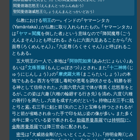
閻曼徳迦忿怒王
（えんまんとっかふんぬおう）
聖閻曼徳迦威怒王
（しょうえんまんとっかいどおう）
仏教における
明王
の一。インドの「ヤマーンタカ
（Yamāntaka）」が仏教に取り入れられたもの。「ヤマーンタカ」
は「
ヤマ
＝
閻魔
を倒した者」という意味なので「降閻魔尊（ごう
えんまそん）」とも呼ばれる。さらに六面六足あることから「六
面尊（ろくめんそん）」、「六足尊（ろくそくそん）」と呼ばれるこ
ともある。
五大明王の一人で、本地は「
阿弥陀如来
（あみだにょらい）」あ
るいは「
文殊菩薩
（もんじゅぼさつ）」とされ、また「
十二神将
（じ
ゅうにじんしょう）」の「
摩虎羅大将
（まこらたいしょう）」の本
地でもある。西方を守護し毒蛇や悪竜を調伏させる、戦勝を祈
る神として信仰された。六面六臂六足で体が青黒く忿怒形をと
るが、この姿は六趣（六種の輪廻する行き先）を清め、六度（六種
の善行）を満たし、六道を成すためだという。持物は左三手に
戟
と弓と
索
、右三手に
剣
と箭（矢のこと）と宝棒を持つとされるが
弓と箭が省略され余った手で印を結ぶ姿の像が多い。また多く
水牛に乗っている姿で表される。
胎蔵界曼荼羅
では
持明院
に、
金剛界曼荼羅
では降三世会に配される。
密号
は「大威徳金剛（だいいとくこんごう）」、「持明金剛（じみ