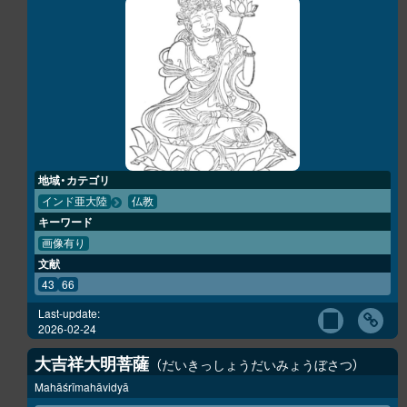
地域・カテゴリ
インド亜大陸
仏教
キーワード
画像有り
文献
43
66
Last-update:
2026-02-24
大吉祥大明菩薩
だいきっしょうだいみょうぼさつ
Mahāśrīmahāvidyā