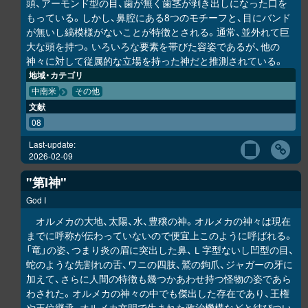
頭、アーモンド型の目、歯が無く歯茎が剥き出しになった口を
もっている。しかし、鼻腔にある8つのモチーフと、目にバンド
が無いし縞模様がないことが特徴とされる。通常、並外れて巨
大な頭を持つ。いろいろな要素を帯びた容姿であるが、他の
神々に対して従属的な立場を持った神だと推測されている。
地域・カテゴリ
中南米
その他
文献
08
Last-update:
2026-02-09
"第I神"
God I
オルメカの大地、太陽、水、豊穣の神。オルメカの神々は現在
までに呼称が伝わっていないので便宜上このように呼ばれる。
「竜」の姿、つまり炎の眉に突出した鼻、Ｌ字型ないし凹型の目、
蛇のような先割れの舌、ワニの四肢、鷲の鉤爪、ジャガーの牙に
加えて、さらに人間の特徴も幾つかあわせ持つ怪物の姿であら
わされた。オルメカの神々の中でも傑出した存在であり、王権
や王位継承、オルメカ文明で生まれた政治機構などと結びつい