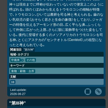
神々は現在までに呼称が伝わっていないので便宜上このように
呼ばれる。頭のくぼみから生えるトウモロコシの穂軸が特徴
で、トウモロコシ、ひいては農耕を司る神と考えられる。歯のな
い乳幼児の姿（おそらく若さと生命の象徴）をしており、ジャガ
ーの特徴を伝えるアーモンド形の目、広く平らな鼻、ふっくら
して外側に広がった上唇、さらに額に装飾帯をつけた姿をして
いる。後代に登場する多くのメソアメリカのトウモロコシを司
る神、とくにアステカの「センテオトル（Centéotl）」の祖型にな
ったと考えられている。
関連項目
"第IV神"
地域・カテゴリ
中南米
その他
キーワード
食物・穀物・台所
文献
08
Last-update:
2026-06-27
"第III神"