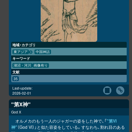
地域・カテゴリ
東アジア
中国神話
キーワード
湖沼・河川
画像有り
文献
35
Last-update:
2026-02-01
"第X神"
God X
オルメカのもう一人のジャガーの姿をした神で、「
"第VI
神"
（God VI）」と似た容姿をしている。すなわち、割れ目のある