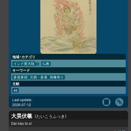
地域・カテゴリ
インド亜大陸
仏教
キーワード
多首多頭
欠損・多過
画像有り
文献
46
Last-update:
2026-07-12
大昊伏羲
たいこうふっき
Dài-hào fú-xī