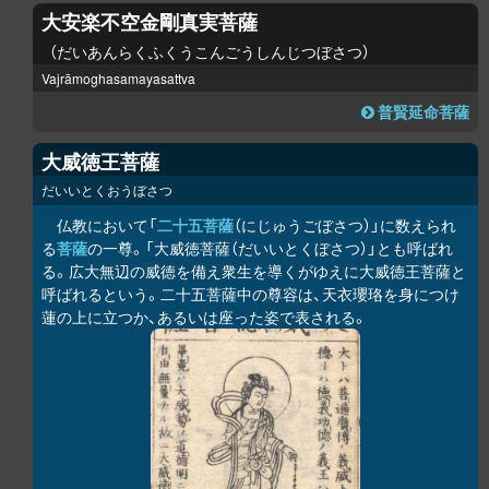
大安楽不空金剛真実菩薩
だいあんらくふくうこんごうしんじつぼさつ
Vajrāmoghasamayasattva
普賢延命菩薩
大威徳王菩薩
だいいとくおうぼさつ
仏教において「
二十五菩薩
（にじゅうごぼさつ）」に数えられ
る
菩薩
の一尊。「大威徳菩薩（だいいとくぼさつ）」とも呼ばれ
る。広大無辺の威徳を備え衆生を導くがゆえに大威徳王菩薩と
呼ばれるという。二十五菩薩中の尊容は、天衣瓔珞を身につけ
蓮の上に立つか、あるいは座った姿で表される。