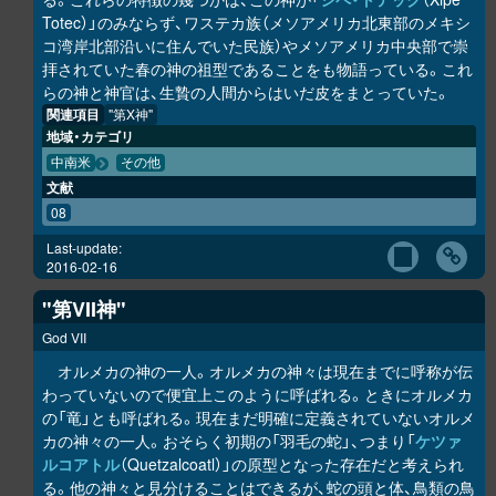
Totec）」のみならず、ワステカ族（メソアメリカ北東部のメキシ
コ湾岸北部沿いに住んでいた民族）やメソアメリカ中央部で崇
拝されていた春の神の祖型であることをも物語っている。これ
らの神と神官は、生贄の人間からはいだ皮をまとっていた。
関連項目
"第X神"
地域・カテゴリ
中南米
その他
文献
08
Last-update:
2016-02-16
"第VII神"
God VII
オルメカの神の一人。オルメカの神々は現在までに呼称が伝
わっていないので便宜上このように呼ばれる。ときにオルメカ
の「竜」とも呼ばれる。現在まだ明確に定義されていないオルメ
カの神々の一人。おそらく初期の「羽毛の蛇」、つまり「
ケツァ
ルコアトル
（Quetzalcoatl）」の原型となった存在だと考えられ
る。他の神々と見分けることはできるが、蛇の頭と体、鳥類の鳥