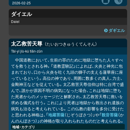
2026-02-25
ダイエル
Daiel
ダギエル
太乙救苦天尊
たいおつきゅうくてんそん
Tài-yǐ jiù-kǔ tiān-zūn
中国道教において、生前の罪のために地獄に堕ちた人々すべ
てを救うとされる神。「道教霊験記」によれば、火炎と神光に包
まれており、口から火炎を吐く九頭の獅子の支える蓮華座に座
っているという。高位の神であり、周囲に数多くの真人、力士、
金剛神王などを従えている。太乙救苦天尊信仰は特に台湾で盛
んで、誰かが原因不明の病気になった場合、これは地獄に堕ち
た死者からのメッセージだと解釈され、太乙救苦天尊に救いを
求める儀式を行う。これにより死者は地獄から救出され遺族の
病気も治ると考えられている。この仏教の影響を多分に受けた
と思われる神格は、「
地蔵菩薩
（じぞうぼさつ）」や「
観音菩薩
（か
んのんぼさつ）」の神格が取り入れられたものだと考えられる。
地域・カテゴリ