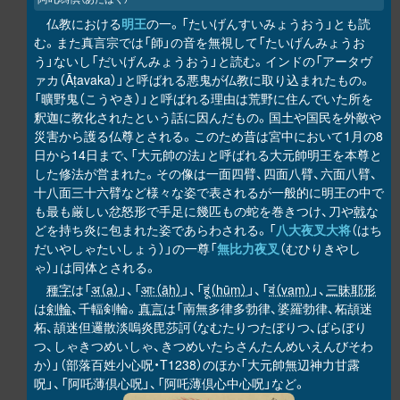
仏教における
明王
の一。「たいげんすいみょうおう」とも読
む。また真言宗では「師」の音を無視して「たいげんみょうお
う」ないし「だいげんみょうおう」と読む。インドの「アータヴ
ァカ（Āṭavaka）」と呼ばれる悪鬼が仏教に取り込まれたもの。
「曠野鬼（こうやき）」と呼ばれる理由は荒野に住んでいた所を
釈迦に教化されたという話に因んだもの。国土や国民を外敵や
災害から護る仏尊とされる。このため昔は宮中において1月の8
日から14日まで、「大元帥の法」と呼ばれる大元帥明王を本尊と
した修法が営まれた。その像は一面四臂、四面八臂、六面八臂、
十八面三十六臂など様々な姿で表されるが一般的に明王の中で
も最も厳しい忿怒形で手足に幾匹もの蛇を巻きつけ、刀や
戟
な
どを持ち炎に包まれた姿であらわされる。「
八大夜叉大将
（はち
だいやしゃたいしょう）」の一尊「
無比力夜叉
（むひりきやし
ゃ）」は同体とされる。
種字
は「
अ（a）
」、「
आः（āḥ）
」、「
हूं（hūṃ）
」、「
वं（vaṃ）
」、
三昧耶形
は
剣輪
、千輻剣輪。
真言
は「南無多律多勃律、婆羅勃律、柘頡迷
柘、頡迷但邏散淡嗚炎毘莎訶（なむたりつたぼりつ、ばらぼり
つ、しゃきつめいしゃ、きつめいたらさんたんめいえんびそわ
か）」（部落百姓小心呪・T1238）のほか「大元帥無辺神力甘露
呪」、「阿吒薄倶心呪」、「阿吒薄倶心中心呪」など。