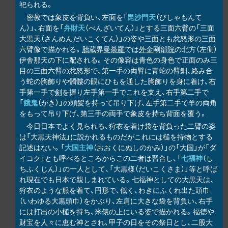
祀られる。
密教では象皮を背負い、左面を「
毘沙門天
（びしゃもんて
ん）」、右面を「
弁財天
（べんざいてん）」とする三面六臂の「三面
大黒天（さんめんだいこくてん）」の姿や三面とも忿怒形の三面
六臂像で描かれる。
胎蔵界曼荼羅
では
外金剛部院
の北方（左側）
伊舎那天の下に配される。その像容は青色の身色で正面のみ三
目の三面六臂の忿怒形で、第一手の両臂に青蛇の臂釧、絡み合
う蛇の胸飾りや髑髏の眼にひもを通した胸飾りを身に着け、右
手第一手で
剣
を握り左手第一手でこれを支え、右手第二手で
「
餓鬼
（がき）」の頭髪を持って吊り下げ、左手第二手で羊の両角
をもって吊り下げ、第三手の両手で象皮を持ち背面を覆う。
今日日本でよく見られる、狩衣を着け袋を背負った二臂の姿
は「大黒天神法」に説かれるものだがこれには槌を持物とする
記述はない。「
大国主神
（おおくにぬしのかみ）」の「大国」が「ダ
イコク」とも呼べるところからこの二者は習合し、「
七福神
（し
ちふくじん）」の一人として、「大黒様（だいこくさま）」等と呼ば
れ現在でも日本で親しまれている。七福神としての大黒天は、
狩衣のような服を着て、円形で、低く、わきにふくれ出た頭巾
（いわゆる大黒頭巾）をかぶり、左肩に大きな袋を背負い、右手
には打出の小槌を持ち、米俵の上にいる姿で描かれる。福徳や
財宝を人々に恵む神とされ、甲子の日をその祭日とし、二股大