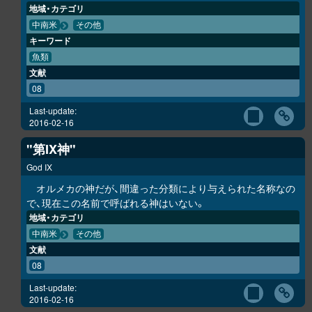
地域・カテゴリ
中南米
その他
キーワード
魚類
文献
08
Last-update:
2016-02-16
"第IX神"
God IX
オルメカの神だが、間違った分類により与えられた名称なの
で、現在この名前で呼ばれる神はいない。
地域・カテゴリ
中南米
その他
文献
08
Last-update:
2016-02-16