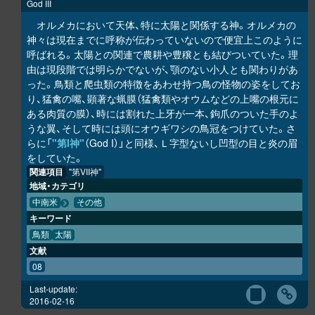
God III
オルメカにおいて天体、特に太陽と関係する神。オルメカの
神々は現在までに呼称が伝わっていないので便宜上このように
呼ばれる。太陽との関連で農耕や豊穣とも結びついていた。理
由は現段階では明らかでないが、顎のない小人とも関わりがあ
った。鳥類と爬虫類の特徴をあわせ持つ鳥の怪物の姿をしてお
り、猛禽の嘴、顕著な蝋膜（猛禽類やオウムなどの上嘴の根元に
ある肉質の膜）、時には割れた上牙が一本、鉤爪のついた手のよ
うな翼、そして時には頭にオウギワシの鳥冠をつけていた。さ
らに「
"第I神"
（God I）」と同様、Ｌ字型ないし凹型の目と炎の眉
をしていた。
関連項目
"第VII神"
地域・カテゴリ
中南米
その他
キーワード
鳥類
太陽
文献
08
Last-update:
2016-02-16