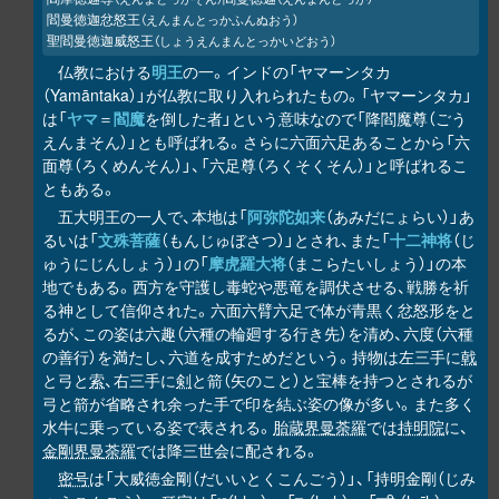
閻曼徳迦忿怒王
（えんまんとっかふんぬおう）
聖閻曼徳迦威怒王
（しょうえんまんとっかいどおう）
仏教における
明王
の一。インドの「ヤマーンタカ
（Yamāntaka）」が仏教に取り入れられたもの。「ヤマーンタカ」
は「
ヤマ
＝
閻魔
を倒した者」という意味なので「降閻魔尊（ごう
えんまそん）」とも呼ばれる。さらに六面六足あることから「六
面尊（ろくめんそん）」、「六足尊（ろくそくそん）」と呼ばれるこ
ともある。
五大明王の一人で、本地は「
阿弥陀如来
（あみだにょらい）」あ
るいは「
文殊菩薩
（もんじゅぼさつ）」とされ、また「
十二神将
（じ
ゅうにじんしょう）」の「
摩虎羅大将
（まこらたいしょう）」の本
地でもある。西方を守護し毒蛇や悪竜を調伏させる、戦勝を祈
る神として信仰された。六面六臂六足で体が青黒く忿怒形をと
るが、この姿は六趣（六種の輪廻する行き先）を清め、六度（六種
の善行）を満たし、六道を成すためだという。持物は左三手に
戟
と弓と
索
、右三手に
剣
と箭（矢のこと）と宝棒を持つとされるが
弓と箭が省略され余った手で印を結ぶ姿の像が多い。また多く
水牛に乗っている姿で表される。
胎蔵界曼荼羅
では
持明院
に、
金剛界曼荼羅
では降三世会に配される。
密号
は「大威徳金剛（だいいとくこんごう）」、「持明金剛（じみ