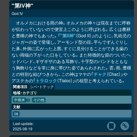
"第IV神"
God IV
オルメカにおける雨の神。オルメカの神々は現在までに呼称
が伝わっていないので便宜上このように呼ばれる。広くは農耕
と豊穣の神でもあった。「
"第II神"
（God II）」のように、乳幼児の
ジャガーの姿で登場し、アーモンド型の目、平らでずんぐりし
た鼻、外側に広がった上唇、すぐに見分けることができる歯の
ない両端の下がった口をしている。また特徴的な節のついたヘ
ッドバンド、ギザギザのある耳飾り、十字型のバンドをともな
う胸飾りなどを常に身に帯びた姿であらわされた。雲、雨、豊穣
との特別な結びつきから、この神はマヤの「
チャク
（Chac）」や
アステカの「
トラロック
（Tlaloc）」の祖型と考えられている。
関連項目
シペ・トテック
地域・カテゴリ
中南米
その他
文献
08
Last-update:
2025-08-19