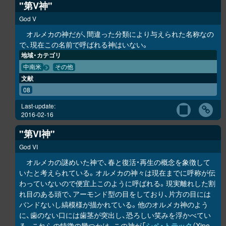
"第V神"
God V
オルメカの神だが、間違った分類により与えられた名称なの
で、現在この名前で呼ばれる神はいない。
地域・カテゴリ
中南米
その他
文献
08
Last-update:
2016-02-16
"第VI神"
God VI
オルメカの謎めいた神で、春と復活・再生の概念を象徴して
いたと考えられている。オルメカの神々は現在までに呼称が伝
わっていないので便宜上このように呼ばれる。現実離れした割
れ目のある頭で、アーモンド型の目をしており、片方の目には
バンドないし縞模様が描かれている。他のオルメカ神のよう
に、歯のない口には歯茎が突出し、恐ろしい笑みを浮かべてい
る。これらの特徴の幾つかは、この神が「
シペ・トテック
（Xipe