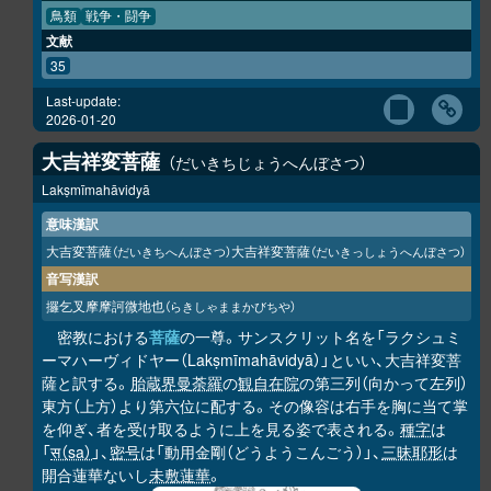
鳥類
戦争・闘争
文献
35
Last-update:
2026-01-20
大吉祥変菩薩
だいきちじょうへんぼさつ
Lakṣmīmahāvidyā
意味漢訳
大吉変菩薩
大吉祥変菩薩
（だいきちへんぼさつ）
（だいきっしょうへんぼさつ）
音写漢訳
攞乞叉摩摩訶微地也
（らきしゃままかびちや）
密教における
菩薩
の一尊。サンスクリット名を「ラクシュミ
ーマハーヴィドヤー（Lakṣmīmahāvidyā）」といい、大吉祥変菩
薩と訳する。
胎蔵界曼荼羅
の
観自在院
の第三列（向かって左列）
東方（上方）より第六位に配する。その像容は右手を胸に当て掌
を仰ぎ、者を受け取るように上を見る姿で表される。
種字
は
「
स（sa）
」、
密号
は「動用金剛（どうようこんごう）」、
三昧耶形
は
開合蓮華ないし
未敷蓮華
。