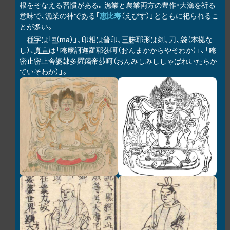
根をそなえる習慣がある。漁業と農業両方の豊作・大漁を祈る
意味で、漁業の神である「
恵比寿
（えびす）」とともに祀られるこ
とが多い。
種字
は「
म（ma）
」、印相は普印、
三昧耶形
は剣、刀、袋（本拠な
し）、
真言
は「唵摩訶迦羅耶莎呵（おんまかからやそわか）」、「唵
密止密止舍婆隷多羅羯帝莎呵（おんみしみししゃばれいたらか
ていそわか）」。