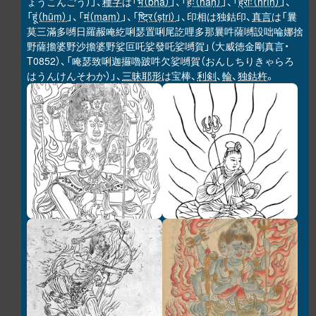
ょうこんごう）」、
種字
は「
भ（bha）
」、「
हः（haḥ）
」、「
ह्रीः（hrīḥ）
」、
「
हूं（hūṃ）
」、「
मं（maṃ）
」、「
ष्ट्रि（ṣṭri）
」、印相は独鈷印、
真言
は「曩
莫三滿多嚩日羅赧唵紇唎瑟置唎尾訖哩多那曩吽薩嚩設咄㖮娜捨
野薩擔婆野沙擔婆野娑叵吒娑發吒娑嚩賀」（大威徳金剛真言・
T0852）、「唵瑟致唎迦攞嚕跛吽欠娑嚩賀（おんしちりきゃらろ
はうんけんそわか）」、
三昧耶形
は宝棒、
利剣
、
輪
、
独鈷杵
。