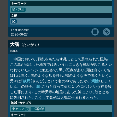
キーワード
星・惑星
文献
02
Last-update:
2026-06-27
大鶚
たいがく
Dài-è
中国において、戦乱をもたらす兆しとして恐れられた怪鳥。
この鳥が出現した地方では近いうちに大きな戦乱が起こるとい
われていた。ワシに似た姿で、黒い斑点があり、頭は白く、くち
ばしは赤く、虎のような爪を持ち、鴨のような声で鳴くという。
元々は「
欽䲹
（きんひ）」という名の神であったが、「
燭陰
（しょく
いん）」の息子、「
鼓
（こ）」と謀って葆江（ホウコウ）という神を殺
した罪により、この時天帝の地位にあった神により、鼓ととも
に処刑された。こうして欽䲹は大鶚に生まれ変わった。
地域・カテゴリ
東アジア
中国神話
キーワード