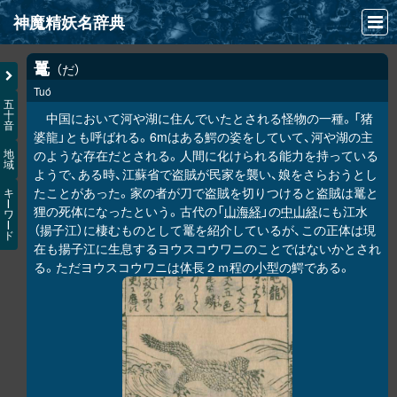
神魔精妖名辞典
NEWS
鼍
だ
Tuó
INFO
五
十
中国において河や湖に住んでいたとされる怪物の一種。「猪
音
文献
婆龍」とも呼ばれる。6mはある鰐の姿をしていて、河や湖の主
のような存在だとされる。人間に化けられる能力を持っている
地
域
検索
ようで、ある時、江蘇省で盗賊が民家を襲い、娘をさらおうとし
たことがあった。家の者が刀で盗賊を切りつけると盗賊は鼍と
キ
凖項目
ー
狸の死体になったという。古代の「
山海経
」の
中山経
にも江水
ワ
ー
（揚子江）に棲むものとして鼍を紹介しているが、この正体は現
ド
画像資料便覧
在も揚子江に生息するヨウスコウワニのことではないかとされ
る。ただヨウスコウワニは体長２ｍ程の小型の鰐である。
LINK