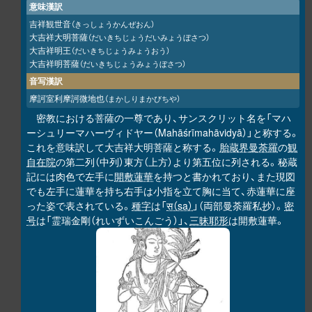
意味漢訳
吉祥観世音
（きっしょうかんぜおん）
大吉祥大明菩薩
（だいきちじょうだいみょうぼさつ）
大吉祥明王
（だいきちじょうみょうおう）
大吉祥明菩薩
（だいきちじょうみょうぼさつ）
音写漢訳
摩訶室利摩訶微地也
（まかしりまかびちや）
密教における菩薩の一尊であり、サンスクリット名を「マハ
ーシュリーマハーヴィドヤー（Mahāśrīmahāvidyā）」と称する。
これを意味訳して大吉祥大明菩薩と称する。
胎蔵界曼荼羅
の
観
自在院
の第二列（中列）東方（上方）より第五位に列される。秘蔵
記には肉色で左手に
開敷蓮華
を持つと書かれており、また現図
でも左手に蓮華を持ち右手は小指を立て胸に当て、赤蓮華に座
った姿で表されている。
種字
は「
स（sa）
」（両部曼荼羅私抄）。
密
号
は「霊瑞金剛（れいずいこんごう）」、
三昧耶形
は開敷蓮華。