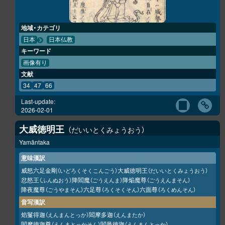
地域・カテゴリ
日本
日本仏教
キーワード
画像有り
文献
34
47
66
Last-update:
2026-02-01
大威徳明王
だいいとくみょうおう
Yamāntaka
意味漢訳
威怒六足金剛
大威徳明王
（いどろくそくこんごう）
（だいいとくみょうおう）
忿怒王
降閻魔
降焔魔尊
（ふんぬおう）
（ごうえんま）
（ごうえんまそん）
降夜魔尊
六足尊
六面尊
（ごうやまそん）
（ろくそくそん）
（ろくめんそん）
音写漢訳
焰鬘得迦
閻摩多迦
（えんまんとっか）
（えんまたか）
閻摩徳迦尊
閻曼徳迦
（えんまとっかそん）
（えんまんとっか）