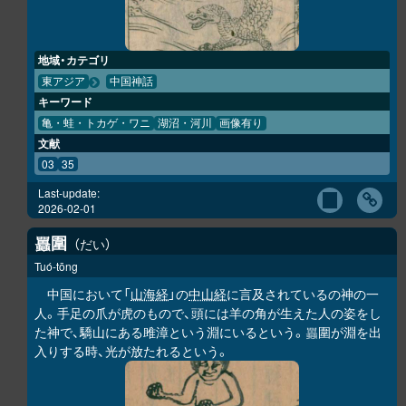
地域・カテゴリ
東アジア
中国神話
キーワード
亀・蛙・トカゲ・ワニ
湖沼・河川
画像有り
文献
03
35
Last-update:
2026-02-01
圍
だい
𧕛
Tuó-tōng
中国において「
山海経
」の
中山経
に言及されているの神の一
人。手足の爪が虎のもので、頭には羊の角が生えた人の姿をし
た神で、驕山にある雎漳という淵にいるという。
圍が淵を出
𧕛
入りする時、光が放たれるという。