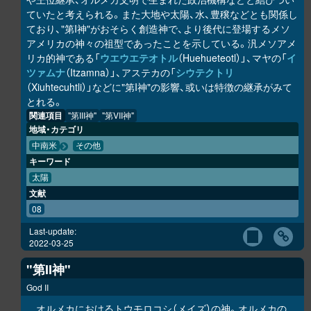
ていたと考えられる。また大地や太陽、水、豊穣などとも関係し
ており、"第I神"がおそらく創造神で、より後代に登場するメソ
アメリカの神々の祖型であったことを示している。汎メソアメ
リカ的神である「
ウエウエテオトル
（Huehueteotl）」、マヤの「
イ
ツァムナ
（Itzamna）」、アステカの「
シウテクトリ
（Xiuhtecuhtli）」などに"第I神"の影響、或いは特徴の継承がみて
とれる。
関連項目
"第III神"
"第VII神"
地域・カテゴリ
中南米
その他
キーワード
太陽
文献
08
Last-update:
2022-03-25
"第II神"
God II
オルメカにおけるトウモロコシ（メイズ）の神。オルメカの