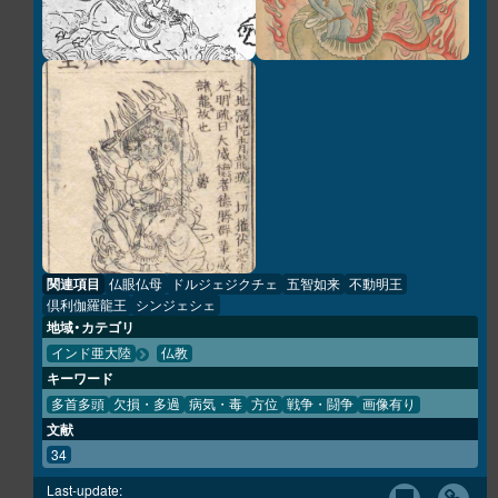
関連項目
仏眼仏母
ドルジェジクチェ
五智如来
不動明王
倶利伽羅龍王
シンジェシェ
地域・カテゴリ
インド亜大陸
仏教
キーワード
多首多頭
欠損・多過
病気・毒
方位
戦争・闘争
画像有り
文献
34
Last-update: