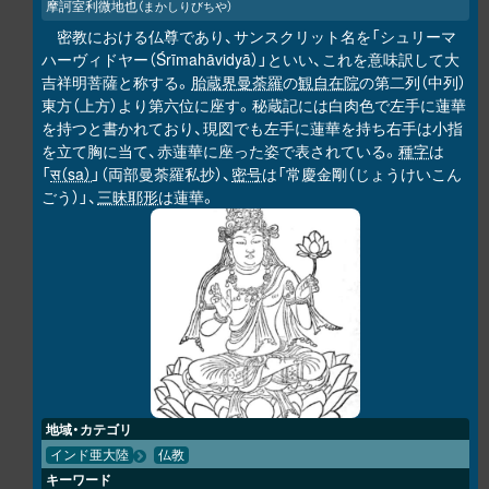
摩訶室利微地也
（まかしりびちや）
密教における仏尊であり、サンスクリット名を「シュリーマ
ハーヴィドヤー（Śrīmahāvidyā）」といい、これを意味訳して大
吉祥明菩薩と称する。
胎蔵界曼荼羅
の
観自在院
の第二列（中列）
東方（上方）より第六位に座す。秘蔵記には白肉色で左手に蓮華
を持つと書かれており、現図でも左手に蓮華を持ち右手は小指
を立て胸に当て、赤蓮華に座った姿で表されている。
種字
は
「
स（sa）
」（両部曼荼羅私抄）、
密号
は「常慶金剛（じょうけいこん
ごう）」、
三昧耶形
は蓮華。
地域・カテゴリ
インド亜大陸
仏教
キーワード