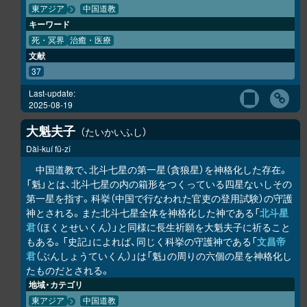
東アジア
中国道教
キーワード
死・冥界
治癒・医療
文献
37
Last-update:
2025-08-19
大魁夫子
たいかいふし
Dài-kuí fū-zǐ
中国道教で、北斗七星の第一星（貪狼星）を神格化した存在。
「魁」とは、北斗七星の内の箱形をつくっている四星ないしその
第一星を指す。科挙（中国で行なわれた官吏の登用試験）の守護
神とされる。また北斗七星全体を神格化した神である「
北斗星
君
（ほくとせいくん）」と同様に長生祈願を大魁夫子に祈ること
もある。「史記」によれば、同じく科挙の守護神である「
文昌帝
君
（ぶんしょうていくん）」は「魁」の周りの六個の星を神格化し
たものだとされる。
地域・カテゴリ
東アジア
中国道教