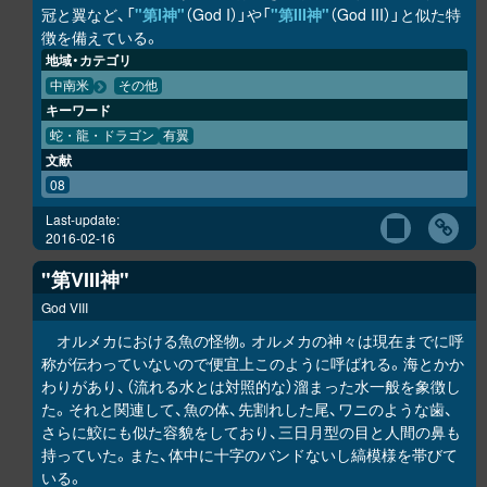
冠と翼など、「
"第I神"
（God I）」や「
"第III神"
（God III）」と似た特
徴を備えている。
地域・カテゴリ
中南米
その他
キーワード
蛇・龍・ドラゴン
有翼
文献
08
Last-update:
2016-02-16
"第VIII神"
God VIII
オルメカにおける魚の怪物。オルメカの神々は現在までに呼
称が伝わっていないので便宜上このように呼ばれる。海とかか
わりがあり、（流れる水とは対照的な）溜まった水一般を象徴し
た。それと関連して、魚の体、先割れした尾、ワニのような歯、
さらに鮫にも似た容貌をしており、三日月型の目と人間の鼻も
持っていた。また、体中に十字のバンドないし縞模様を帯びて
いる。