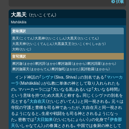
伏羲
大黒天
だいこくてん
Mahākāla
意味漢訳
黒天
大黒神
大黒天
（こくてん）
（だいこくしん）
（だいこくてん）
大黒天神
大黒薬叉王
（だいこくてんじん）
（だいこくやくしゃおう）
大時
（だいじ）
音写漢訳
摩訶迦
摩訶謌
摩訶迦羅
摩訶謌羅
（まかか）
（まかか）
（まかから）
（まかから）
摩訶迦羅天
摩訶伽吒
莫訶歌羅
（まかからてん）
（まかかた）
（まかから）
インド神話の「
シヴァ
（Siva, Shiva）」の別名である「
マハーカ
ーラ
（Mahākāla）」が仏教に単体の神として取り入れられたも
の。マハーカーラには「大いなる黒」あるいは「大いなる時間」
という意味を持つため大黒天と称する。同じくシヴァの別名を
元とする「
大自在天
（だいじざいてん）」と同一視される。元々は
寺院の守護と豊穣を司る神であったが、大自在天と同一視され
るようになると、生産や戦闘をも司る神とされるようになっ
た。密教では「
大日如来
（だいにちにょらい）」の化身で「
伊舎那
天
（いしゃなてん）」の眷属とされる。中国では食厨の神として