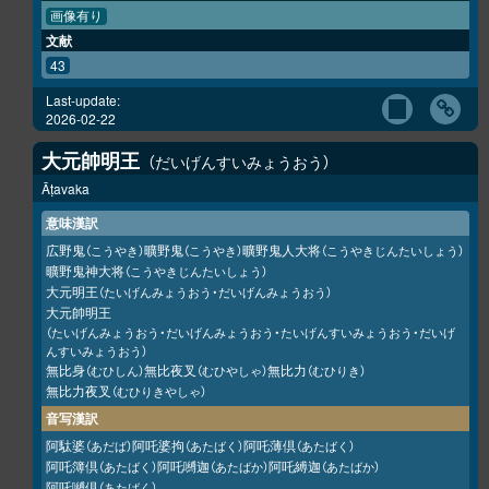
画像有り
文献
43
Last-update:
2026-02-22
大元帥明王
だいげんすいみょうおう
Āṭavaka
意味漢訳
広野鬼
曠野鬼
曠野鬼人大将
（こうやき）
（こうやき）
（こうやきじんたいしょう）
曠野鬼神大将
（こうやきじんたいしょう）
大元明王
（たいげんみょうおう・だいげんみょうおう）
大元帥明王
（たいげんみょうおう・だいげんみょうおう・たいげんすいみょうおう・だいげ
んすいみょうおう）
無比身
無比夜叉
無比力
（むひしん）
（むひやしゃ）
（むひりき）
無比力夜叉
（むひりきやしゃ）
音写漢訳
阿駄婆
阿吒婆拘
阿吒薄倶
（あだば）
（あたばく）
（あたばく）
阿吒簿倶
阿吒嚩迦
阿吒縛迦
（あたばく）
（あたばか）
（あたばか）
阿吒嚩倶
（あたばく）